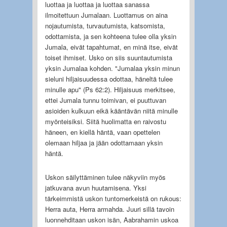
luottaa ja luottaa ja luottaa sanassa
ilmoitettuun Jumalaan. Luottamus on aina
nojautumista, turvautumista, katsomista,
odottamista, ja sen kohteena tulee olla yksin
Jumala, eivät tapahtumat, en minä itse, eivät
toiset ihmiset. Usko on siis suuntautumista
yksin Jumalaa kohden. "Jumalaa yksin minun
sieluni hiljaisuudessa odottaa, häneltä tulee
minulle apu" (Ps 62:2). Hiljaisuus merkitsee,
ettei Jumala tunnu toimivan, ei puuttuvan
asioiden kulkuun eikä kääntävän niitä minulle
myönteisiksi. Siitä huolimatta en raivostu
häneen, en kiellä häntä, vaan opettelen
olemaan hiljaa ja jään odottamaan yksin
häntä.
Uskon säilyttäminen tulee näkyviin myös
jatkuvana avun huutamisena. Yksi
tärkeimmistä uskon tuntomerkeistä on rukous:
Herra auta, Herra armahda. Juuri sillä tavoin
luonnehditaan uskon isän, Aabrahamin uskoa