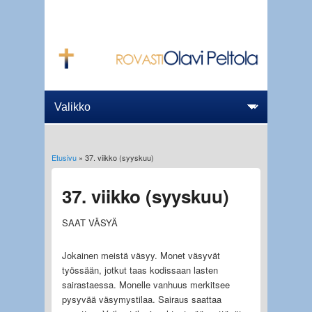
Etusivu
» 37. viikko (syyskuu)
Olet täällä
37. viikko (syyskuu)
SAAT VÄSYÄ
Jokainen meistä väsyy. Monet väsyvät
työssään, jotkut taas kodissaan lasten
sairastaessa. Monelle vanhuus merkitsee
pysyvää väsymystilaa. Sairaus saattaa