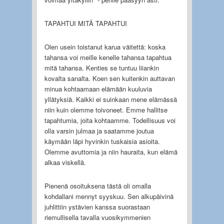
TAPAHTUI MITÄ TAPAHTUI
Olen usein toistanut karua väitettä: koska
tahansa voi meille kenelle tahansa tapahtua
mitä tahansa. Kenties se tuntuu liiankin
kovalta sanalta. Koen sen kuitenkin auttavan
minua kohtaamaan elämään kuuluvia
yllätyksiä. Kaikki ei suinkaan mene elämässä
niin kuin olemme toivoneet. Emme hallitse
tapahtumia, joita kohtaamme. Todellisuus voi
olla varsin julmaa ja saatamme joutua
käymään läpi hyvinkin tuskaisia asioita.
Olemme avuttomia ja niin hauraita, kun elämä
alkaa viskellä.
Pienenä osoituksena tästä oli omalla
kohdallani mennyt syyskuu. Sen alkupäivinä
juhlittiin ystävien kanssa suorastaan
riemullisella tavalla vuosikymmenien