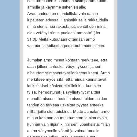
haluttomuuden kiusaaman sisimpämme tälle
armolle ja käymme siihen sisälle.
Avautuminen on mahdollista vain sanan
lupausten edessä. "Iankaikkisella rakkaudella
minä olen sinua rakastanut, sentähden minä
olen vetänyt sinua puoleeni armosta'' (Jer
31:3). Meitä kutsutaan ottamaan armo
vastaan ja kaikessa perustautumaan siihen.
Jumalan armo minua kohtaan merkitsee, että
saan jälleen anteeksi väsymykseni ja sen
aiheuttamat masentavat lankeemukseni. Armo
merkitsee myös sitä, että minua kannattavat
iankaikkiset käsivarret silloinkin, kun olen
tylsä, hermostunut ja syyllistynyt malttini
menettämiseen. Tosin ihmissuhteiden hoidon
tähden on tärkeää uskaltaa pyytää anteeksi
niiltä, joille olen tuiskinut. Mutta Jumalan armo
minua kohtaan on muuttumaton ja aina avoin,
kunhan vain riipun kiinni sen lupauksista. "Hän
antaa väsyneelle väkeä ja voimattomalle
voimaa yltäkyllin" - perille pääsyyn asti.