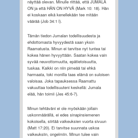
näyttää olevan. Minulle riittää, että JUMALA
ON ja että HÄN ON HYVÄ (Mark 10: 18). Hän
ei koskaan eikä kenellekään tee mitään
väärää (Job 34:1 l).
Tämän tiedon Jumalan todellisuudesta ja
ehdottomasta hyvyydestä saan yksin
Raamatusta. Minun ei tarvitse nyt tuntea tai
kokea hänen hyvyyttään. Saatan kokea vain
syvää neuvottomuutta, epätietoisuutta,
tuskaa. Kaikki on niin pimeää tai ehkä
harmaata, toki monilla taas elämä on suloisen
valoisaa. Joka tapauksessa Raamattu
vakuuttaa todellisuuteni keskellä: Jumala
elää, hän toimii (Jes 45:6-7).
Minun tehtäväni ei ole myöskään jollain
uskonmäärällä, ei edes sinapinsiemenen
kokoisella, siirtää vaikeuksien vuorta sivuun
(Matt 17:20). Ei tarvitse suunnata uskoa
vaikeuksiin, ongelmiin. Minun tulee vain