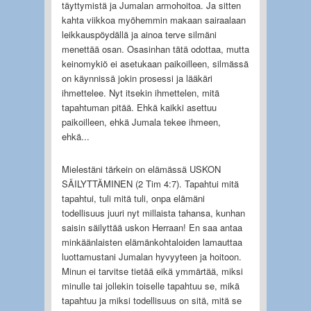
täyttymistä ja Jumalan armohoitoa. Ja sitten
kahta viikkoa myöhemmin makaan sairaalaan
leikkauspöydällä ja ainoa terve silmäni
menettää osan. Osasinhan tätä odottaa, mutta
keinomykiö ei asetukaan paikoilleen, silmässä
on käynnissä jokin prosessi ja lääkäri
ihmettelee. Nyt itsekin ihmettelen, mitä
tapahtuman pitää. Ehkä kaikki asettuu
paikoilleen, ehkä Jumala tekee ihmeen,
ehkä...
Mielestäni tärkein on elämässä USKON
SÄILYTTÄMINEN (2 Tim 4:7). Tapahtui mitä
tapahtui, tuli mitä tuli, onpa elämäni
todellisuus juuri nyt millaista tahansa, kunhan
saisin säilyttää uskon Herraan! En saa antaa
minkäänlaisten elämänkohtaloiden lamauttaa
luottamustani Jumalan hyvyyteen ja hoitoon.
Minun ei tarvitse tietää eikä ymmärtää, miksi
minulle tai jollekin toiselle tapahtuu se, mikä
tapahtuu ja miksi todellisuus on sitä, mitä se