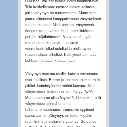
uuvuttaa. Vaikeat ihmissuhteet näännyttävät.
Toki keskellämme näyttää olevan sellaisia,
joille väsymys on tuntematonta. Mutta moni
joutuu alituisesti kamppailemaan väsymyksen
tunteen kanssa. Mikä pahinta, väsyneenä
ärsyynnymme vähästäkin, itsehillintämme
pettää, "räjähdämme". Väsyneenä myös
monet pienetkin asiat muuttuvat
vuorenkorkuisiksi esteiksi ja ahdistavan
masennuksen aiheiksi. Epäilykset Jumalaa
kohtaan heräävät kiusaamaan.
Väsymys osoittaa meille, kuinka voimamme
ovat rajallisia. Emme jaksakaan kaikkea mitä
pitäisi. Laiminlyöntien määrä kasvaa. Siksi
väsymyksen kokeminen on nöyryyttävää.
Mutta saamme olla väsyneitä. Olkoonkin, että
väsymyksen syynä on oma
taitamattomuutemme. Emme ole oppineet
sanomaan ei. Väsymys on kuten kipukin
ruumiimme ja sielumme varoitus. Se sanoo: