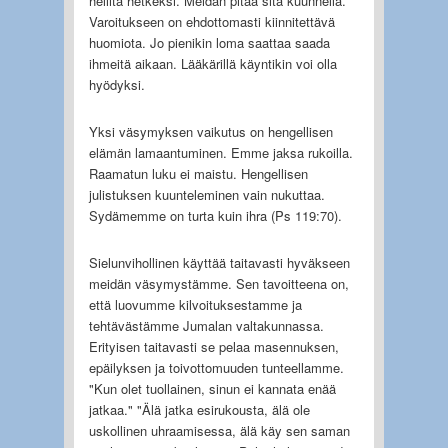
hellitä hetkeksi. Meidän pitää sitä kuunnella.
Varoitukseen on ehdottomasti kiinnitettävä
huomiota. Jo pienikin loma saattaa saada
ihmeitä aikaan. Lääkärillä käyntikin voi olla
hyödyksi.
Yksi väsymyksen vaikutus on hengellisen
elämän lamaantuminen. Emme jaksa rukoilla.
Raamatun luku ei maistu. Hengellisen
julistuksen kuunteleminen vain nukuttaa.
Sydämemme on turta kuin ihra (Ps 119:70).
Sielunvihollinen käyttää taitavasti hyväkseen
meidän väsymystämme. Sen tavoitteena on,
että luovumme kilvoituksestamme ja
tehtävästämme Jumalan valtakunnassa.
Erityisen taitavasti se pelaa masennuksen,
epäilyksen ja toivottomuuden tunteellamme.
"Kun olet tuollainen, sinun ei kannata enää
jatkaa." "Älä jatka esirukousta, älä ole
uskollinen uhraamisessa, älä käy sen saman