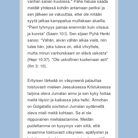
vanhan sanan kuulossa." Paha haluaa saada
meidät yhdessä kohdin antamaan periksi ja
sen jälkeen se vakuuttaa, ettei ole mitään
syytä jatkaa kamppailua muillakaan alueilla.
"Pieni tyhmyys painaa enemmän kuin viisaus
ja kunnia" (Saarn 10:l). Sen sijaan Pyhä Henki
sanoo: "Vähän, aivan vähän aikaa vielä, niin
tulee hän, joka tuleva on, eikä viivyttele,
mutta minun vanhurskaani on elävä uskosta"
(Hepr 10:37). "Ole uskollinen kuolemaan asti"
(Ilm 3: 10).
Erityisen tärkeää on väsyneenä palauttaa
toistuvasti mieleen Jeesuksessa Kristuksessa
tarjona oleva Jumalan armo ja sen kyky hoitaa
meitä täysin ja kaikessa joka hetki. Armohan
on Golgatalla sovitetun Jumalan sydämellä
oleva mieli meitä kohtaan. Se ei ole
riippuvainen mielialastamme. Meidän
puoleltamme on kysymys vain siitä, että
avaamme toistuvasti väsyneen, epäilysten ja