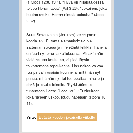
(1 Moos 12:8, 13:4). "Hyvä on hiljaisuudessa
toivoa Herran apua" (Val 3:26). "Jokainen, joka
huutaa avuksi Herran nimeä, pelastuu" (Jooel
2:32).
Suuri Savenvalaja (Jer 18:6) tekee jotain
kohdallani. Ei tämä elämänkohtalo ole
sattuman sokeaa ja mieletöntä leikkiä. Hänellä
on juuri nyt oma tarkoituksensa. Ainakin hän
vielä haluaa kouluttaa, ei pidä täysin
toivottomana tapauksena. Hän näkee vaivaa.
Kunpa vain osaisin kuunnella, mitä hän nyt
puhuu, mitä hän nyt tahtoo opettaa minulle ja
ehkä jollekulle toiselle. "Pyrkikäämme
tuntemaan Herra" (Hoos 6:3). "Ei yksikään,
joka häneen uskoo, joudu häpeään" (Room 10:
11).
Viite:
Evästä vuoden jokaiselle viikolle