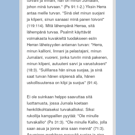
turvani ja linnani, hän on minun Jumalani,
johon minä turvaan." (Ps 91:1-2.) Yksin Herra
antaa meille turvan. "Sinä olet minun suojani
ja kilpeni, sinun sanaasi minä panen toivoni"
(119:114). Mitä lähempänä Herraa, sitä
lähempänä turvaa. Psalmit käyttävät
voimakasta kuvakieltä tuodakseen esiin
Herran läheisyyden antaman turvan: "Herra,
minun kallioni, linnani ja pelastajani, minun
Jumalani, vuoreni, jonka turviin minä pakenen,
minun kilpeni, autuuteni sarvi ja varustukseni"
(18:3). "Sulillansa hän sinua suojaa, ja sinä
saat turvan hänen siipiensä alla, hänen
uskollisuutensa on kilpi ja suojus" (91:4).
Ei ole suinkaan helppo saavuttaa sitä
luottamusta, jossa Jumala koetaan
henkilökohtaiseksi turvakallioksi. Siksi
rukoilija kamppaillen pyytää: "Ole minulle
turvakallio" (Ps 31:3). "Ole minulle Kallio, jolla
saan asua ja jonne aina saan mennä" (71:3).
Asuminen merkitsee pysyvää suojaa ja aina