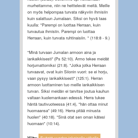
murheitamme, niin ne heittelevät meitä. Meille
on myös helpompaa turvata näkyviin ihmisiin
kuin salattuun Jumalaan. Siksi on hyvä taas
kuulla: "Parempi on luottaa Herraan, kuin
turvautua ihmisiin. Parempi on luottaa
Herraan, kuin turvata ruhtinaisiin. " (118:8 - 9.)
"Minä turvaan Jumalan armoon aina ja
iankaikkisesti'' (Ps 52:10). Armo tekee meidät
horjumattomiksi (21:8). "Jotka jotka Herraan
turvaavat, ovat kuin Siionin vuori: se ei horju,
vaan pysyy iankaikkisesti'' (125:1). Herran
armoon luottaminen tuo meille iankaikkisen
turvan. Siksi meidän ei tarvitse joutua kauhun
valtaan kuolemankaan edessä. Herra tukee
häntä tautivuoteessa (41:4), "hän ottaa minut
huomaansa" (49:16). Herra pitää minusta
huolen" (40:18). "Sinä otat sen oman kätesi
huomaan" (10:14).
Viite:
Evästä vuoden jokaiselle viikolle