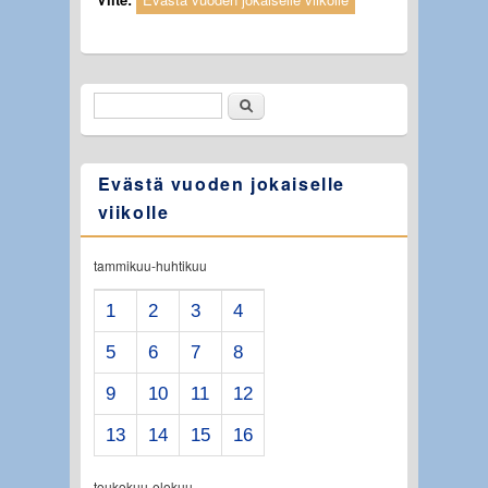
Etsi
Hakulomake
Evästä vuoden jokaiselle
viikolle
tammikuu-huhtikuu
1
2
3
4
5
6
7
8
9
10
11
12
13
14
15
16
toukokuu-elokuu