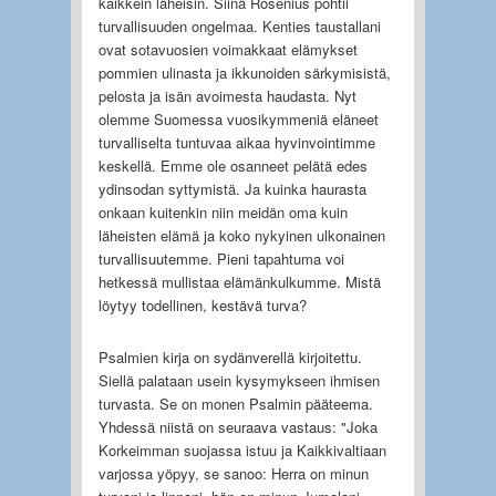
kaikkein läheisin. Siinä Rosenius pohtii
turvallisuuden ongelmaa. Kenties taustallani
ovat sotavuosien voimakkaat elämykset
pommien ulinasta ja ikkunoiden särkymisistä,
pelosta ja isän avoimesta haudasta. Nyt
olemme Suomessa vuosikymmeniä eläneet
turvalliselta tuntuvaa aikaa hyvinvointimme
keskellä. Emme ole osanneet pelätä edes
ydinsodan syttymistä. Ja kuinka haurasta
onkaan kuitenkin niin meidän oma kuin
läheisten elämä ja koko nykyinen ulkonainen
turvallisuutemme. Pieni tapahtuma voi
hetkessä mullistaa elämänkulkumme. Mistä
löytyy todellinen, kestävä turva?
Psalmien kirja on sydänverellä kirjoitettu.
Siellä palataan usein kysymykseen ihmisen
turvasta. Se on monen Psalmin pääteema.
Yhdessä niistä on seuraava vastaus: "Joka
Korkeimman suojassa istuu ja Kaikkivaltiaan
varjossa yöpyy, se sanoo: Herra on minun