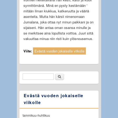
synnittömänä. Minä en pysty kestämään '
mitään ilman kiukkua, katkeruutta ja vääriä
asenteita. Mutta hän kärsii nimenomaan
Jumalana, joka ottaa nyt minun paikkani ja on
sijaiseni. Hän antaa oman osansa minulle ja
se merkitsee aina lopullista voittoa. Juuri siitä
vakuuttaa minua niin risti kuin ylösnousemus.
Viite:
Evästä vuoden jokaiselle viikolle
Etsi
Hakulomake
Evästä vuoden jokaiselle
viikolle
tammikuu-huhtikuu