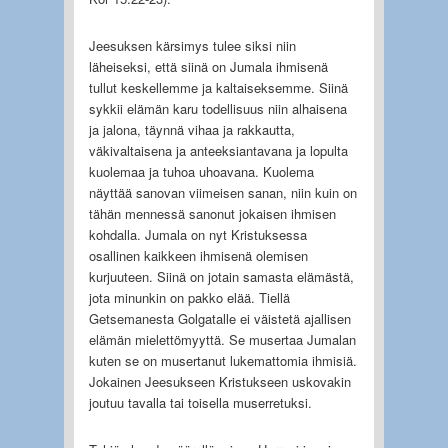
Jeesuksen kärsimys tulee siksi niin
läheiseksi, että siinä on Jumala ihmisenä
tullut keskellemme ja kaltaiseksemme. Siinä
sykkii elämän karu todellisuus niin alhaisena
ja jalona, täynnä vihaa ja rakkautta,
väkivaltaisena ja anteeksiantavana ja lopulta
kuolemaa ja tuhoa uhoavana. Kuolema
näyttää sanovan viimeisen sanan, niin kuin on
tähän mennessä sanonut jokaisen ihmisen
kohdalla. Jumala on nyt Kristuksessa
osallinen kaikkeen ihmisenä olemisen
kurjuuteen. Siinä on jotain samasta elämästä,
jota minunkin on pakko elää. Tiellä
Getsemanesta Golgatalle ei väistetä ajallisen
elämän mielettömyyttä. Se musertaa Jumalan
kuten se on musertanut lukemattomia ihmisiä.
Jokainen Jeesukseen Kristukseen uskovakin
joutuu tavalla tai toisella muserretuksi.