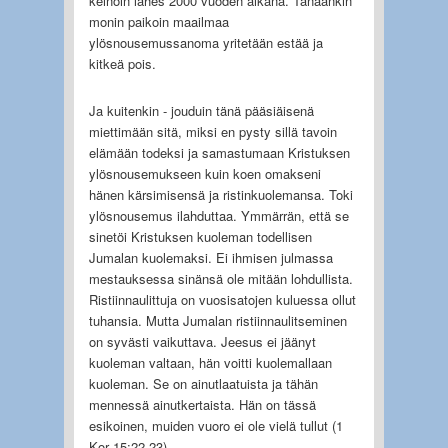
keinoin lähes 2000 vuoden aikana. Tänäänkin
monin paikoin maailmaa
ylösnousemussanoma yritetään estää ja
kitkeä pois.
Ja kuitenkin - jouduin tänä pääsiäisenä
miettimään sitä, miksi en pysty sillä tavoin
elämään todeksi ja samastumaan Kristuksen
ylösnousemukseen kuin koen omakseni
hänen kärsimisensä ja ristinkuolemansa. Toki
ylösnousemus ilahduttaa. Ymmärrän, että se
sinetöi Kristuksen kuoleman todellisen
Jumalan kuolemaksi. Ei ihmisen julmassa
mestauksessa sinänsä ole mitään lohdullista.
Ristiinnaulittuja on vuosisatojen kuluessa ollut
tuhansia. Mutta Jumalan ristiinnaulitseminen
on syvästi vaikuttava. Jeesus ei jäänyt
kuoleman valtaan, hän voitti kuolemallaan
kuoleman. Se on ainutlaatuista ja tähän
mennessä ainutkertaista. Hän on tässä
esikoinen, muiden vuoro ei ole vielä tullut (1
Kor 15:22-23).