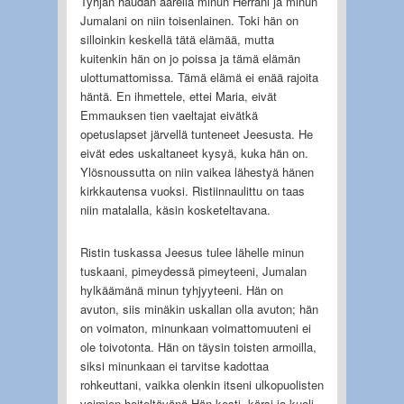
Tyhjän haudan äärellä minun Herrani ja minun
Jumalani on niin toisenlainen. Toki hän on
silloinkin keskellä tätä elämää, mutta
kuitenkin hän on jo poissa ja tämä elämän
ulottumattomissa. Tämä elämä ei enää rajoita
häntä. En ihmettele, ettei Maria, eivät
Emmauksen tien vaeltajat eivätkä
opetuslapset järvellä tunteneet Jeesusta. He
eivät edes uskaltaneet kysyä, kuka hän on.
Ylösnoussutta on niin vaikea lähestyä hänen
kirkkautensa vuoksi. Ristiinnaulittu on taas
niin matalalla, käsin kosketeltavana.
Ristin tuskassa Jeesus tulee lähelle minun
tuskaani, pimeydessä pimeyteeni, Jumalan
hylkäämänä minun tyhjyyteeni. Hän on
avuton, siis minäkin uskallan olla avuton; hän
on voimaton, minunkaan voimattomuuteni ei
ole toivotonta. Hän on täysin toisten armoilla,
siksi minunkaan ei tarvitse kadottaa
rohkeuttani, vaikka olenkin itseni ulkopuolisten
voimien heiteltävänä Hän kesti, kärsi ja kuoli