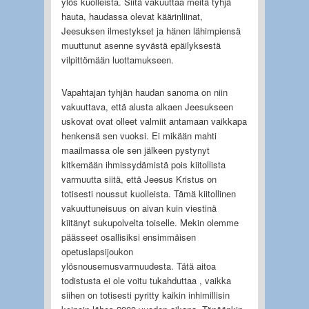
ylös kuolleista. Siitä vakuuttaa meitä tyhjä
hauta, haudassa olevat käärinliinat,
Jeesuksen ilmestykset ja hänen lähimpiensä
muuttunut asenne syvästä epäilyksestä
vilpittömään luottamukseen.
Vapahtajan tyhjän haudan sanoma on niin
vakuuttava, että alusta alkaen Jeesukseen
uskovat ovat olleet valmiit antamaan vaikkapa
henkensä sen vuoksi. Ei mikään mahti
maailmassa ole sen jälkeen pystynyt
kitkemään ihmissydämistä pois kiitollista
varmuutta siitä, että Jeesus Kristus on
totisesti noussut kuolleista. Tämä kiitollinen
vakuuttuneisuus on aivan kuin viestinä
kiitänyt sukupolvelta toiselle. Mekin olemme
päässeet osallisiksi ensimmäisen
opetuslapsijoukon
ylösnousemusvarmuudesta. Tätä aitoa
todistusta ei ole voitu tukahduttaa , vaikka
siihen on totisesti pyritty kaikin inhimillisin