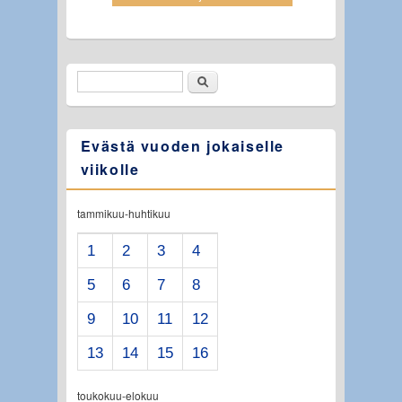
Etsi
Hakulomake
Evästä vuoden jokaiselle
viikolle
tammikuu-huhtikuu
1
2
3
4
5
6
7
8
9
10
11
12
13
14
15
16
toukokuu-elokuu