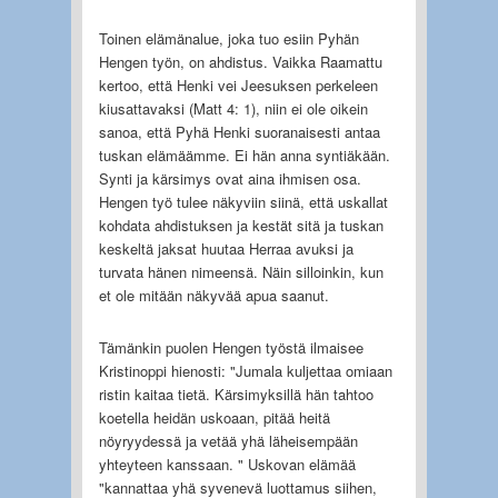
Toinen elämänalue, joka tuo esiin Pyhän
Hengen työn, on ahdistus. Vaikka Raamattu
kertoo, että Henki vei Jeesuksen perkeleen
kiusattavaksi (Matt 4: 1), niin ei ole oikein
sanoa, että Pyhä Henki suoranaisesti antaa
tuskan elämäämme. Ei hän anna syntiäkään.
Synti ja kärsimys ovat aina ihmisen osa.
Hengen työ tulee näkyviin siinä, että uskallat
kohdata ahdistuksen ja kestät sitä ja tuskan
keskeltä jaksat huutaa Herraa avuksi ja
turvata hänen nimeensä. Näin silloinkin, kun
et ole mitään näkyvää apua saanut.
Tämänkin puolen Hengen työstä ilmaisee
Kristinoppi hienosti: "Jumala kuljettaa omiaan
ristin kaitaa tietä. Kärsimyksillä hän tahtoo
koetella heidän uskoaan, pitää heitä
nöyryydessä ja vetää yhä läheisempään
yhteyteen kanssaan. " Uskovan elämää
"kannattaa yhä syvenevä luottamus siihen,