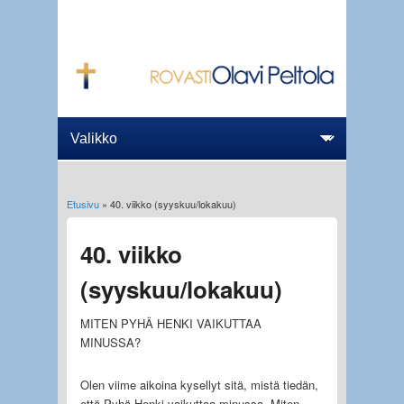
Etusivu
» 40. viikko (syyskuu/lokakuu)
Olet täällä
40. viikko
(syyskuu/lokakuu)
MITEN PYHÄ HENKI VAIKUTTAA
MINUSSA?
Olen viime aikoina kysellyt sitä, mistä tiedän,
että Pyhä Henki vaikuttaa minussa. Miten