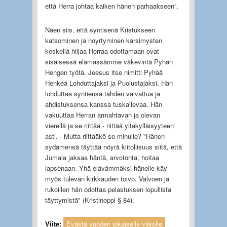
että Herra johtaa kaiken hänen parhaakseen".
Näen siis, että syntisenä Kristukseen
katsominen ja nöyrtyminen kärsimysten
keskellä hiljaa Herraa odottamaan ovat
sisäisessä elämässämme väkevintä Pyhän
Hengen työtä. Jeesus itse nimitti Pyhää
Henkeä Lohduttajaksi ja Puolustajaksi. Hän
lohduttaa syntiensä tähden vaivattua ja
ahdistuksensa kanssa tuskailevaa. Hän
vakuuttaa Herran armahtavan ja olevan
vierellä ja se riittää - riittää yltäkylläisyyteen
asti. - Mutta riittääkö se minulle? "Hänen
sydämensä täyttää nöyrä kiitollisuus siitä, että
Jumala jaksaa häntä, arvotonta, hoitaa
lapsenaan. Yhä elävämmäksi hänelle käy
myös tulevan kirkkauden toivo. Valvoen ja
rukoillen hän odottaa pelastuksen lopullista
täyttymistä" (Kristinoppi § 84).
Viite:
Evästä vuoden jokaiselle viikolle