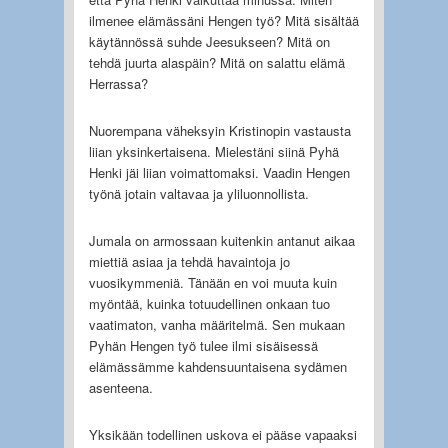
ilmenee elämässäni Hengen työ? Mitä sisältää
käytännössä suhde Jeesukseen? Mitä on
tehdä juurta alaspäin? Mitä on salattu elämä
Herrassa?
Nuorempana väheksyin Kristinopin vastausta
liian yksinkertaisena. Mielestäni siinä Pyhä
Henki jäi liian voimattomaksi. Vaadin Hengen
työnä jotain valtavaa ja yliluonnollista.
Jumala on armossaan kuitenkin antanut aikaa
miettiä asiaa ja tehdä havaintoja jo
vuosikymmeniä. Tänään en voi muuta kuin
myöntää, kuinka totuudellinen onkaan tuo
vaatimaton, vanha määritelmä. Sen mukaan
Pyhän Hengen työ tulee ilmi sisäisessä
elämässämme kahdensuuntaisena sydämen
asenteena.
Yksikään todellinen uskova ei pääse vapaaksi