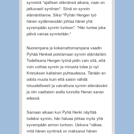
synnistä "ajallisen elämänsä aikana, vaan on
jatkuvasti syntinen". Siinä on synnin
elämäntilanne. Siksi "Pyhän Hengen työ
hänen sydämessään johtaa hänet yhä
syvempään synnin tuntoon''. "Hän tuntee joka
päivä vaivaa synnistään."
Nuorempana ja kokemattomampana vaadin
Pyhää Henkeä poistamaan synnin elämästäni.
Todellisena Hengen työnä pidin vain sitä, että
voin voittaa synnin ja minusta tulee jo nyt
Kristuksen kaltainen puhtaudessa. Tänään en
odota muuta kuin että saisin nähdä
totuudellisesti ja vaivattuna synnin elämässäni
ja niin vaeltaisin aralla tunnolla Herran sanan
edessä.
Samaan aikaan kun Pyhä Henki näyttää
todeksi synnin, hän haluaa johtaa myös yhä
syvempään armon tuntoon. Uskova "näkee,
mitä hänen syntinsä on maksanut hänen