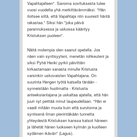
Vapahtajalleen". Sanoma sovituksesta tulee
vuosi vuodelta yhä merkittävämmäksi. "Hän
iloitsee siitä, että Vapahtaja niin suuresti häntä
rakastaa." Siksi hän "joka päivä
parannuksessa ja uskossa kääntyy
Kristuksen puoleen".
Näitä molempia olen saanut opetella. Jos
näen vain syntisyyteni, menetän rohkeuteni ja
siksi Pyhä Henki pyrkii päivittäin
kirkastamaan sanasta minulle Kristusta
varsinkin uskovaisten Vapahtajana. On
suurinta Hengen työtä katsella tänään -
synneistään huolimatta - Kristusta
anteeksiantajana ja uskaltaa ajatella, että hän
juuri nyt peittää minut laupeudellaan. "Hän ei
vaadi mitään muuta kuin että surutonna ja
syntisenä ilman pienintäkään tunnetta
yhteydestä Kristuksen kanssa katsot häneen
ja lähetät hänen luokseen kylmän ja kuolleen
sydämen ikävän" (Lagus).