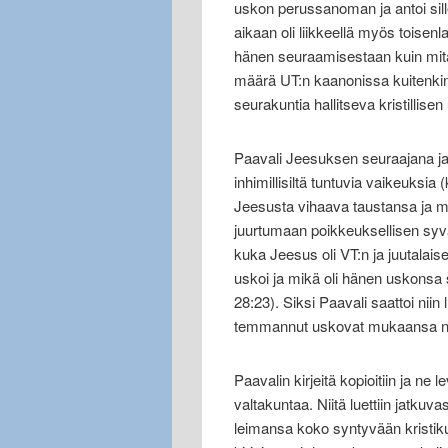
uskon perussanoman ja antoi sil
aikaan oli liikkeellä myös toisenlai
hänen seuraamisestaan kuin mitä 
määrä UT:n kaanonissa kuitenkin 
seurakuntia hallitseva kristillise
Paavali Jeesuksen seuraajana ja 
inhimillisiltä tuntuvia vaikeuksia
Jeesusta vihaava taustansa ja m
juurtumaan poikkeuksellisen syvä
kuka Jeesus oli VT:n ja juutalaise
uskoi ja mikä oli hänen uskonsa si
28:23). Siksi Paavali saattoi niin 
temmannut uskovat mukaansa niin
Paavalin kirjeitä kopioitiin ja ne l
valtakuntaa. Niitä luettiin jatkuv
leimansa koko syntyvään kristi