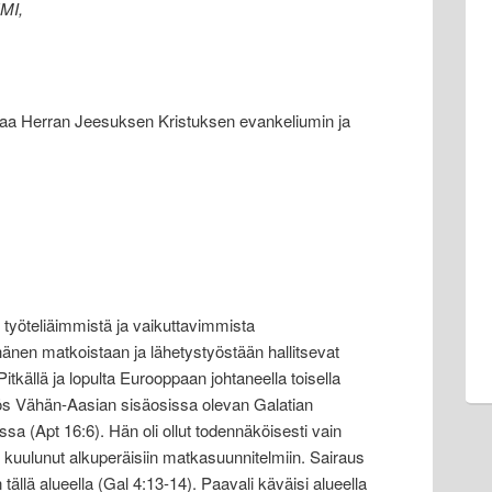
MI,
aa Herran Jeesuksen Kristuksen evankeliumin ja
n työteliäimmistä ja vaikuttavimmista
änen matkoistaan ja lähetystyöstään hallitsevat
itkällä ja lopulta Eurooppaan johtaneella toisella
ös Vähän-Aasian sisäosissa olevan Galatian
a (Apt 16:6). Hän oli ollut todennäköisesti vain
ö kuulunut alkuperäisiin matkasuunnitelmiin. Sairaus
tällä alueella (Gal 4:13-14). Paavali käväisi alueella