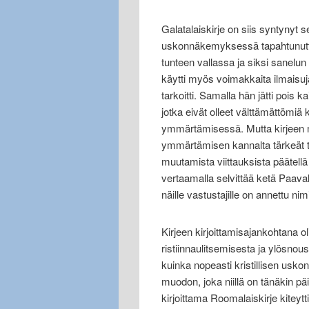
Galatalaiskirje on siis syntynyt 
uskonnäkemyksessä tapahtunutta
tunteen vallassa ja siksi sanelun
käytti myös voimakkaita ilmaisuja
tarkoitti. Samalla hän jätti pois 
jotka eivät olleet välttämättömiä 
ymmärtämisessä. Mutta kirjeen m
ymmärtämisen kannalta tärkeät ta
muutamista viittauksista päätellä 
vertaamalla selvittää ketä Paavali
näille vastustajille on annettu nimi
Kirjeen kirjoittamisajankohtana 
ristiinnaulitsemisesta ja ylösnou
kuinka nopeasti kristillisen uskon
muodon, joka niillä on tänäkin
kirjoittama Roomalaiskirje kiteytt