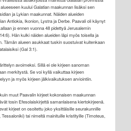
n alueeseen kuului Galatian maakunnan lisäksi sen
Pisidian ja Lykian maakunnat. Näiden alueiden
ian Antiokia, Ikonion, Lystra ja Derbe. Paavali oli käynyt
kallaan jo ennen vuonna 48 pidettyä Jerusalemin
14:6). Hän kulki näiden alueiden läpi myös toisella ja
n. Tämän alueen asukkaat tuskin suostuivat kuitenkaan
latalaisiksi (Gal 3:1).
ttelyn avoimeksi. Sillä ei ole kirjeen sanoman
 merkitystä. Se voi kyllä vaikuttaa kirjeen
elyyn ja myös kirjeen jälkivaikutuksen arviointiin.
sin kuin muut Paavalin kirjeet kokonaisen maakunnan
tävät tosin Efesolaiskirjettä samanlaisena kiertokirjeenä.
t kirjeet on osoitettu joko yksittäisille seurakunnille
 Tessaloniki) tai nimeltä mainituille kristityille (Timoteus,