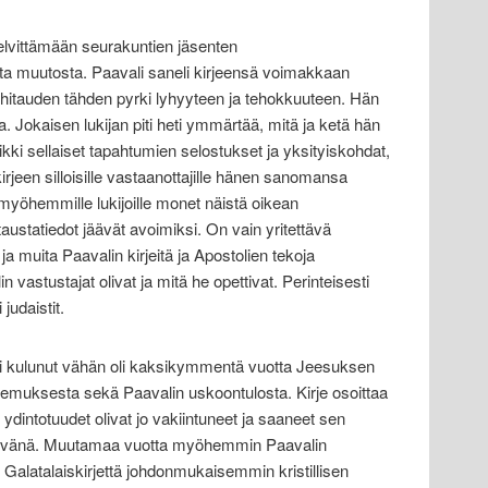
selvittämään seurakuntien jäsenten
 muutosta. Paavali saneli kirjeensä voimakkaan
 hitauden tähden pyrki lyhyyteen ja tehokkuu­teen. Hän
. Jokaisen lukijan piti heti ymmärtää, mitä ja ketä hän
kaikki sellaiset tapahtumien selostukset ja yksityiskohdat,
kirjeen silloisille vastaanottajille hänen sanomansa
yöhemmille lukijoille monet näistä oikean
ustatiedot jäävät avoimiksi. On vain yritettävä
ja muita Paavalin kirjeitä ja Apostolien tekoja
n vastustajat olivat ja mitä he opettivat. Perinteisesti
 judaistit.
oli kulunut vähän oli kaksikymmentä vuotta Jeesuksen
semuksesta sekä Paavalin us­koontulosta. Kirje osoittaa
 ydintotuudet olivat jo vakiintuneet ja saaneet sen
 päivänä. Muutamaa vuotta myöhemmin Paavalin
i Galatalaiskirjettä johdonmukaisemmin kristillisen