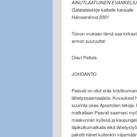
AINUTLAATUINEN EVANKELIU
Galatalaiskirje kaikelle kansalle
Hämeenlinna 2001
Toivon mukaan tämä saa kirkast
armon suuruutta!
Olavi Peltola
JOHDANTO
Paavali on ollut eräs kristikunna
lähetyssaarnaajista. Kuvaukset h
suurinta osaa Apostolien tekoja. P
matkallaan Paavali saarnasi my
maakunnan kylissä ja kaupungeiss
läpikulkumatkalla eikä lähetysty
pakotti hänet kuitenkin viipymään 