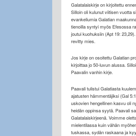
Galatalaiskirje on kirjoitettu ennen
Silloin oli kulunut viitisen vuotta
evankeliumia Galatian maakunnan 
tienoilla syntyi myös Efesossa 
joutui kuohuksiin (Apt 19: 23,29).
revitty mies.
Jos kirje on osoitettu Galatian pr
kirjoittaa jo 50-luvun alussa. Sil
Paavalin vanhin kirje.
Paavali tulistui Galatiasta kuulem
ajatusten hämmentäjiksi (Gal 5:10)
uskovien hengellinen kasvu oli ny
heidän oppinsa syytä. Paavali sa
Galatalaiskirjeenä. Voimme oletta
mielentilassa kuin vähän myöhemmi
tuskassa, sydän raskaana ja kyyn