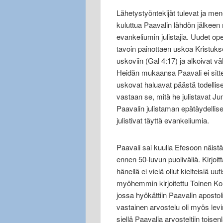
Lähetystyöntekijät tulevat ja me
kuluttua Paavalin lähdön jälkeen 
evankeliumin julistajia. Uudet opet
tavoin painottaen uskoa Kristuks
uskoviin (Gal 4:17) ja alkoivat vä
Heidän mukaansa Paavali ei sitte
uskovat haluavat päästä todellis
vastaan se, mitä he julistavat Ju
Paavalin julistaman epätäydellise
julistivat täyttä evankeliumia.
Paavali sai kuulla Efesoon näist
ennen 50-luvun puoliväliä. Kirjoi
hänellä ei vielä ollut kielteisiä 
myöhemmin kirjoitettu Toinen Korint
jossa hyökättiin Paavalin aposto
vastainen arvostelu oli myös lev
siellä Paavalia arvosteltiin toise