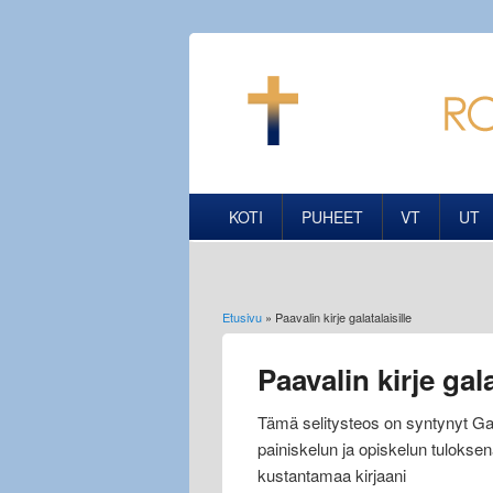
KOTI
PUHEET
VT
UT
Etusivu
» Paavalin kirje galatalaisille
Olet täällä
Paavalin kirje gala
Tämä selitysteos on syntynyt Ga
painiskelun ja opiskelun tulokse
kustantamaa kirjaani