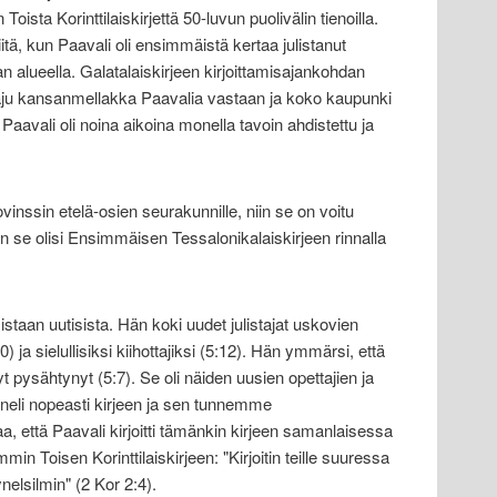
 Toista Korinttilaiskirjettä 50-luvun puolivälin tienoilla.
 siitä, kun Paavali oli ensimmäistä kertaa julistanut
alueella. Galatalaiskirjeen kirjoittamisajankohdan
raju kansanmellakka Paavalia vastaan ja koko kaupunki
 Paavali oli noina aikoina monella tavoin ahdistettu ja
ovinssin etelä-osien seurakunnille, niin se on voitu
loin se olisi Ensimmäisen Tessalonikalaiskirjeen rinnalla
istaan uutisista. Hän koki uudet julistajat uskovien
 ja sielullisiksi kiihottajiksi (5:12). Hän ymmärsi, että
t pysähtynyt (5:7). Se oli näiden uusien opettajien ja
neli nopeasti kirjeen ja sen tunnemme
a, että Paavali kirjoitti tämänkin kirjeen samanlaisessa
n Toisen Korinttilaiskirjeen: "Kirjoitin teille suuressa
elsilmin" (2 Kor 2:4).