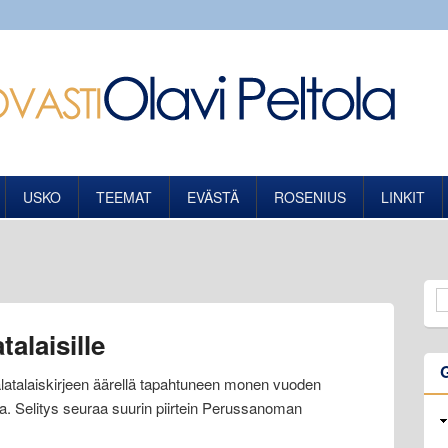
USKO
TEEMAT
EVÄSTÄ
ROSENIUS
LINKIT
talaisille
latalaiskirjeen äärellä tapahtuneen monen vuoden
na. Selitys seuraa suurin piirtein Perussanoman