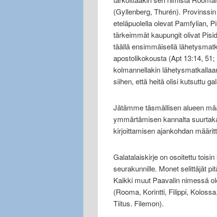
(Gyllenberg, Thurén). Provinssi
eteläpuolella olevat Pamfylian, 
tärkeimmät kaupungit olivat Pisid
täällä ensimmäisellä lähetysmat
apostolikokousta (Apt 13:14, 51; 
kolmannellakin lähetysmatkallaa
siihen, että heitä olisi kutsuttu ga
Jätämme täsmällisen alueen määri
ymmärtämisen kannalta suurtakaan
kirjoittamisen ajankohdan määritt
Galatalaiskirje on osoitettu toi
seurakunnille. Monet selittäjät pi
Kaikki muut Paavalin nimessä oleva
(Rooma, Korintti, Filippi, Kolossa,
Tiitus. Filemon).