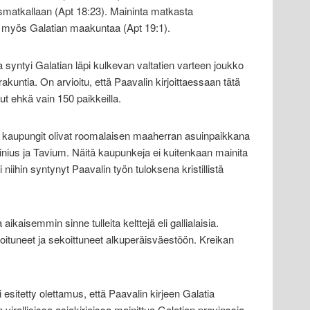
smatkallaan (Apt 18:23). Maininta matkasta
e myös Galatian maakuntaa (Apt 19:1).
 syntyi Galatian läpi kulkevan valtatien varteen joukko
kuntia. On arvioitu, että Paavalin kirjoittaessaan tätä
llut ehkä vain 150 paikkeilla.
kaupungit olivat roomalaisen maaherran asuinpaikkana
nius ja Tavium. Näitä kaupunkeja ei kuitenkaan mainita
 niihin syntynyt Paavalin työn tuloksena kristillistä
 aikaisemmin sinne tulleita kelttejä eli gallialaisia.
soituneet ja sekoittuneet alkuperäisväestöön. Kreikan
 esitetty olettamus, että Paavalin kirjeen Galatia
virallisissa asiakirjoissa mainittua Galatian provinssia