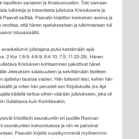
le lopullisen sanaston ja ilmaisumuodon. Toki samaan
sia tulkintoja ja toisenlaista julistusta Kristuksesta ja
Paavali esittää. Paavalin kirjeitten keskeinen asema ja
osoittaa, että hänen opetuksestaan ja tulkinnastaan tuli
n uskon totuussisältö.
evankeliumin julistajana joutui kestämään epä-
 (ks. 2 Kor 1:8-9; 4:8-9; 6:4-10; 7:5; 11:23-29). Hänen
ullistava Kristuksen kohtaaminen pakottivat hänet
lle Jeesuksen salaisuuteen ja selvittämään itselleen
n ajattelun taustaa vasten. Hän totisesti tiesi, kehen hän
sältö ja miten hän perusteli sen Kirjoituksilla (ks Apt
lujalla kädellä tarttua siihen väärään julistukseen, joka oli
 Galatiassa kuin Korintissakin.
evisivät kristillisiin seurakuntiin eri puolille Rooman
asti seurakuntien kokoontuessa ja niin ne painoivat
kuntaan. Paavalin kirjeitä vuosikymmeniä myöhemmin