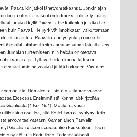
nevät. Paavalikin jatkoi lähetysmatkaansa. Jonkin ajan
näiden pienten seurakuntien kokouksiin il­mestyi uusia
tajat tunsivat kyllä Paavalin. He kuitenkin julistivat eri
een kuin Paavali. He pyrkivät innokkaasti vaikuttamaan
hitellen arvostella Paavalin lähetystyötä ja opetusta.
nkään ollut julistanut koko Jumalan sanan totuutta. Jos
een Jumalan tuntemiseen, niin heidän on otettava
malan sanana ja liityttävä heidän kannattajikseen.
n evankeliumin he voisi­vat jättää taakseen. Vasta he
ä saarnaajista. Hän oleskeli siellä muutaman vuoden
ttaessa Efesossa Ensimmäistä Korinttilaiskirjettään
uutisia Galatiasta (1 Kor 16:1). Muutama vuosi
tilaiskirje osoittaa, että Korinttissa oli syntynyt kriisi,
lista arvovaltaa vastaan. Samanlainen Paavalin
innyt Galatian alueen seurakuntien keskuuteen. Tosin
nlaista syistä kuin Korinttissa. Todennäköisesti