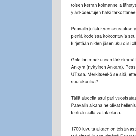
toisen kerran kolmannella lähety
ylänköseutujen halki tarkoittane
Paavalin julistuksen seurauksena
pieniä kodeissa kokoontuvia seura
kirjettään niiden jäsenluku olisi o
Galatian maakunnan tärkeimmät 
Ankyra (nykyinen Ankara), Pessi
UT:ssa. Merkitseekö se sitä, ettei
seurakuntaa?
Tällä alueella asui pari vuosisataa
Paavalin aikana he olivat helleni
kieli oli siellä valtakielenä.
1700-luvulta alkaen on toistuvasti
tarkoittaakin sen nimistä Rooman 