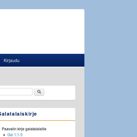
Kirjaudu
Etsi
Hakulomake
Galatalaiskirje
Paavalin kirje galatalaisille
Gal 1:1-5