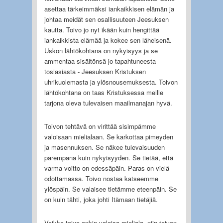
asettaa tärkeimmäksi iankaikkisen elämän ja
johtaa meidät sen osallisuuteen Jeesuksen
kautta. Toivo jo nyt ikään kuin hengittää
iankaikkista elämää ja kokee sen läheisenä.
Uskon lähtökohtana on nykyisyys ja se
ammentaa sisältönsä jo tapahtuneesta
tosiasiasta - Jeesuksen Kristuksen
uhrikuolemasta ja ylösnousemuksesta. Toivon
lähtökohtana on taas Kristuksessa meille
tarjona oleva tulevaisen maailmanajan hyvä.
Toivon tehtävä on virittää sisimpämme
valoisaan mielialaan. Se karkottaa pimeyden
ja masennuksen. Se näkee tulevaisuuden
parempana kuin nykyisyyden. Se tietää, että
varma voitto on edessäpäin. Paras on vielä
odottamassa. Toivo nostaa katseemme
ylöspäin. Se valaisee tietämme eteenpäin. Se
on kuin tähti, joka johti Itämaan tietäjiä.
Vaikka toivo onkin valoisa mieliala, niin toivon