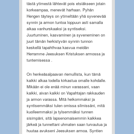
tästä ytimestä lähtevät pois etsiäkseen jotain
korkeampaa, menevät harhaan. Pyhän
Hengen täyteys on ytimeltään yhä syvenevää
synnin ja armon tuntoa loppuun asti samalla
aikaa vanhurskaaksi ja syntiseksi.
Juurtuminen, kasvaminen ja syveneminen on
juuri tämän herkistyvän synnin tunnon
keskellä tapahthvaa kasvua meidän
Herramme Jeesuksen Kristuksen armossa ja
tuntemisessa .
On henkeäsalpaavan riemullista, kun tämä
kaikki alkaa todella kirkastua omalle kohdalle.
Mikään ei ole enää minun varassani, vaan
kaikki, aivan kaikki on Vapahtajan rakkauden
ja armon varassa. Mitä heikommaksi ja
syntisemmäksi tulen omissa silmissäni, mitä
kuolleemmaksi ja tylsemmäksi tunnen
sisimpäni, sitä lapsenomaisemmin kaikkea
järkeä ja tunnettani uhmaten saan turvautua ja
huutaa avukseni Jeesuksen armoa. Syntien