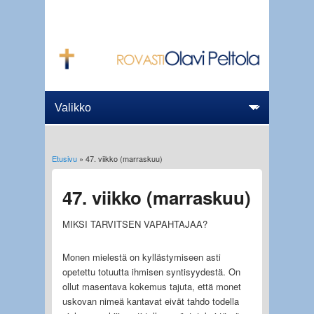
Etusivu
» 47. viikko (marraskuu)
Olet täällä
47. viikko (marraskuu)
MIKSI TARVITSEN VAPAHTAJAA?
Monen mielestä on kyllästymiseen asti
opetettu totuutta ihmisen syntisyydestä. On
ollut masentava kokemus tajuta, että monet
uskovan nimeä kantavat eivät tahdo todella