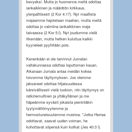
kevyeksi. Mutta jo huomenna meitä odottaa
iankaikkinen ja määrätön kirkkaus,
ylenpalttisesti (2 Kor 4:17). Nyt maallista
majaamme hajotetaan maahan, mutta meitä
odottaa jo valmiina iankaikkinen maja
taivaassa (2 Kor 5:l). Nyt joudumme vielä
itkemään, mutta hetken kuluttua kaikki
kyyneleet pyyhitään pois.
Kenenkään ei ole tarvinnut Jumalan
valtakunnassa odottaa loputtoman kauan.
Aikanaan Jumala antaa meidän kokea
toivomme täyttymyksen. Jos olemme
jaksaneet odottaa hiljaisuudessa
kärsivällisesti vielä tuokion, niin täyttymys on
ratkiriemullinen ja yltäkylläinen ja me
häpeämme syvästi jokaista pienintäkin
tyytymättömyytemme ja
hermostuneisuutemme muistoa. "Jotka Herraa
odottavat, saavat uuden voiman, he
kohottavat siipensä kuin kotkat (Jes 40:3 l).