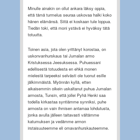
Minulle ainakin on ollut ankara läksy oppia,
että tämä turmelus seuraa uskovaa halki koko
hänen elämänsä. Siitä ei koskaan tule loppua.
Tiedän toki, että moni ystävä ei hyväksy tätä
totuutta.
Toinen asia, jota olen yrittänyt korostaa, on
uskonvanhurskaus tai Jumalan armo
Kristuksessa Jeesuksessa. Puhuessani
edellisestä totuudesta en ehkä monen
mielestä tarpeeksi selvästi ole tuonut esille
jälkimmäistä. Myönnän kyllä, etten
aikaisemmin oikein uskaltanut puhua Jumalan
armosta, Tunsin, että jollei Pyhä Henki saa
todella kirkastaa syntiämme synniksi, puhe
armosta on vain ihmisen antamaa lohdutusta,
jonka avulla jälleen taitavasti vältämme
katumuksen ja vedämme armon
irstaisuuteemme eli omavanhurskauteemme.