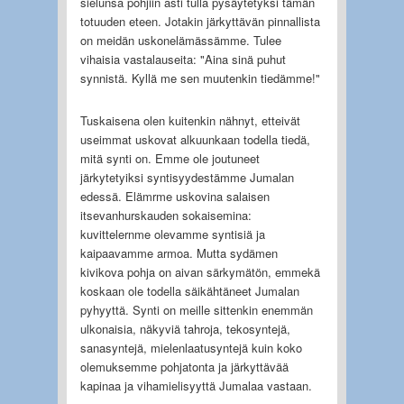
sielunsa pohjiin asti tulla pysäytetyksi tämän
totuuden eteen. Jotakin järkyttävän pinnallista
on meidän uskonelämässämme. Tulee
vihaisia vastalauseita: "Aina sinä puhut
synnistä. Kyllä me sen muutenkin tiedämme!"
Tuskaisena olen kuitenkin nähnyt, etteivät
useimmat uskovat alkuunkaan todella tiedä,
mitä synti on. Emme ole joutuneet
järkytetyiksi syntisyydestämme Jumalan
edessä. Elämrme uskovina salaisen
itsevanhurskauden sokaisemina:
kuvittelernme olevamme syntisiä ja
kaipaavamme armoa. Mutta sydämen
kivikova pohja on aivan särkymätön, emmekä
koskaan ole todella säikähtäneet Jumalan
pyhyyttä. Synti on meille sittenkin enemmän
ulkonaisia, näkyviä tahroja, tekosyntejä,
sanasyntejä, mielenlaatusyntejä kuin koko
olemuksemme pohjatonta ja järkyttävää
kapinaa ja vihamielisyyttä Jumalaa vastaan.