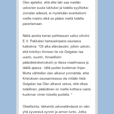
Olen ajatellut, että ellei laki saa meidän
uskovien suuta tukituksi ja todella syyllisiksi
Jumalan edessä, ei myöskään evankeliumi
meille maistu eikä se pääse meitä todella
parantamaan.
Näitä asioita kerran pohtiessani sattui silmiini
E.V. Pakkalan hartauskirjasta seuraava
katkelma: "Oli aika elämässäni, jolloin uskoin,
että kristityn ihmisen tie vie Golgatan taa
uusiin, suuriin, ihmeellisiin
pääsiäiskokemuksiin jo tässa maailmassa ja
täällä ajassa - tällä puolen kuoleman linjan.
Mutta vähitellen olen alkanut ymmärtää, ettei
Kristuksen seuraamisessa ole mitään tietä
Golgatan taa Olen alkanut uskoa, että oikea
todellinen, pääsiäinen on meille koittava vasta
kuokman virran toisella puolella. "
Oleellisinta, tärkeintä uskonelämässä on näin
yhä syvenevä synnin ja armon tunto. Jotka