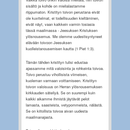
sisältö ja kohde on mielialastamme
riippumaton. Kristityn toivon perustana eivät
ole kuvitelmat, ei todellisuuden kieltäminen,
eivät näyt, vaan kaikkein varmin tosiasia
tässä maailmassa - Jeesuksen Kristuksen
ylösnousemus. Me olemme uudestisyntyneet
elävään toivoon Jeesuksen
kuolleistanousemisen kautta (1 Piet 1:3).
Tämän tähden kristityn tulisi edustaa
ajassamme mitä valoisinta ja rohkeinta toivoa.
Toivo perustuu vihollisista viimeisen,
kuoleman varmaan voittamiseen. Kristityn
toivon valoisuus on Herran ylösnousemuksen
kirkkauden säteilyä. Se on suurempi kuin
kaikki aikamme ihmistä jäytävät pelot
lamasta, saasteista, vetypommeista, nälästä.
Se on kiitollista toivoa aivan uudesta
maailmanajasta.