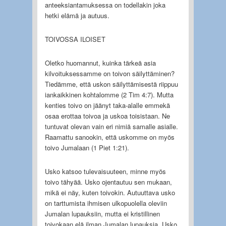
anteeksiantamuksessa on todellakin joka
hetki elämä ja autuus.
TOIVOSSA ILOISET
Oletko huomannut, kuinka tärkeä asia
kilvoituksessamme on toivon säilyttäminen?
Tiedämme, että uskon säilyttämisestä riippuu
iankaikkinen kohtalomme (2 Tim 4:7). Mutta
kenties toivo on jäänyt taka-alalle emmekä
osaa erottaa toivoa ja uskoa toisistaan. Ne
tuntuvat olevan vain eri nimiä samalle asialle.
Raamattu sanookin, että uskomme on myös
toivo Jumalaan (1 Piet 1:21).
Usko katsoo tulevaisuuteen, minne myös
toivo tähyää. Usko ojentautuu sen mukaan,
mikä ei näy, kuten toivokin. Autuuttava usko
on tarttumista ihmisen ulkopuolella oleviin
Jumalan lupauksiin, mutta ei kristillinen
toivokaan elä ilman Jumalan lupauksia. Usko