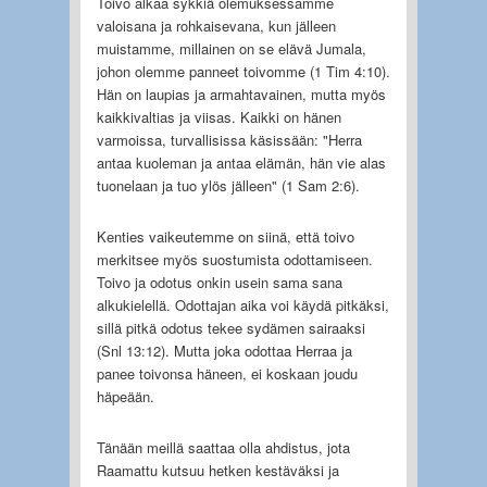
Toivo alkaa sykkiä olemuksessamme
valoisana ja rohkaisevana, kun jälleen
muistamme, millainen on se elävä Jumala,
johon olemme panneet toivomme (1 Tim 4:10).
Hän on laupias ja armahtavainen, mutta myös
kaikkivaltias ja viisas. Kaikki on hänen
varmoissa, turvallisissa käsissään: "Herra
antaa kuoleman ja antaa elämän, hän vie alas
tuonelaan ja tuo ylös jälleen" (1 Sam 2:6).
Kenties vaikeutemme on siinä, että toivo
merkitsee myös suostumista odottamiseen.
Toivo ja odotus onkin usein sama sana
alkukielellä. Odottajan aika voi käydä pitkäksi,
sillä pitkä odotus tekee sydämen sairaaksi
(Snl 13:12). Mutta joka odottaa Herraa ja
panee toivonsa häneen, ei koskaan joudu
häpeään.
Tänään meillä saattaa olla ahdistus, jota
Raamattu kutsuu hetken kestäväksi ja