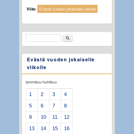
Viite:
Evästä vuoden jokaiselle viikolle
Etsi
Hakulomake
Evästä vuoden jokaiselle
viikolle
tammikuu-huhtikuu
1
2
3
4
5
6
7
8
9
10
11
12
13
14
15
16