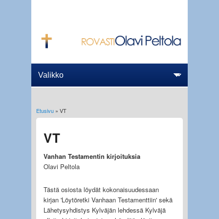
Etusivu
» VT
Olet täällä
VT
Vanhan Testamentin kirjoituksia
Olavi Peltola
Tästä osiosta löydät kokonaisuudessaan
kirjan 'Löytöretki Vanhaan Testamenttiin' sekä
Lähetysyhdistys Kylväjän lehdessä Kylväjä