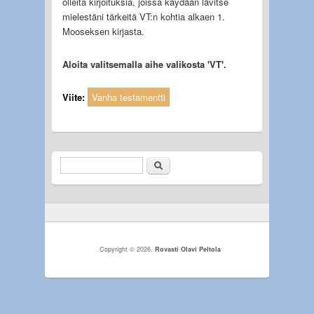
olleita kirjoituksia, joissa käydään lävitse
mielestäni tärkeitä VT:n kohtia alkaen 1.
Mooseksen kirjasta.
Aloita valitsemalla aihe valikosta 'VT'.
Viite:
Vanha testamentti
Etsi
Hakulomake
Copyright © 2026,
Rovasti Olavi Peltola