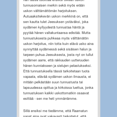
tunnusomaisen merkin sekä myös erään
uskon välttämättömän harjoituksen.
Autuaaksitekevän uskon merkkinä on, että
sen kautta tulet Jeesuksen ystäväksi, joka
sydämen kyllyydestä tunnustaa häntä ja
pyytää hänen valtakuntaansa edistää. Mutta
tunnustuksesta puhkeaa myös välttämätön
uskon harjoitus, niin totta kuin elävä usko aina
synnyttää sydämessä sekä sisäisen halun ja
tarpeen puhua Jeesuksesta, josta nyt on tullut
sydämen aarre, että rakkauden uutteruuden
hänen kunniakseen ja sielujen pelastukseksi.
Että tunnustuksella tässä tarkoitetaan tuota
vapaata, elävää sydämen uskon ilmausta, ei
mitään pelkästään suun tunnustusta tai
lapsuudessa opittua ja kirkoissa luettua, jonka
tunnustuksen kaikki uskottomatkin osaavat
esittää - sen me heti ymmärrämme.
Sillä ensiksi me tiedämme, että Raamatun
sanat aina ovat vakavasti tarkoitetut, että