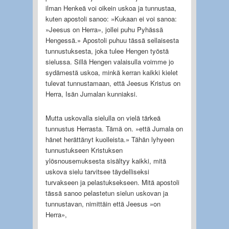
ilman Henkeä voi oikein uskoa ja tunnustaa,
kuten apostoli sanoo: »Kukaan ei voi sanoa:
»Jeesus on Herra», jollei puhu Pyhässä
Hengessä.» Apostoli puhuu tässä sellaisesta
tunnustuksesta, joka tulee Hengen työstä
sielussa. Sillä Hengen valaisulla voimme jo
sydämestä uskoa, minkä kerran kaikki kielet
tulevat tunnustamaan, että Jeesus Kristus on
Herra, Isän Jumalan kunniaksi.
Mutta uskovalla sielulla on vielä tärkeä
tunnustus Herrasta. Tämä on. »että Jumala on
hänet herättänyt kuolleista.» Tähän lyhyeen
tunnustukseen Kristuksen
ylösnousemuksesta sisältyy kaikki, mitä
uskova sielu tarvitsee täydelliseksi
turvakseen ja pelastuksekseen. Mitä apostoli
tässä sanoo pelastetun sielun uskovan ja
tunnustavan, nimittäin että Jeesus »on
Herra»,