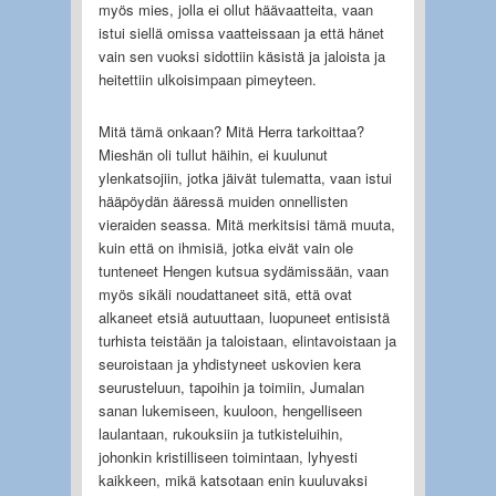
myös mies, jolla ei ollut häävaatteita, vaan
istui siellä omissa vaatteissaan ja että hänet
vain sen vuoksi sidottiin käsistä ja jaloista ja
heitettiin ulkoisimpaan pimeyteen.
Mitä tämä onkaan? Mitä Herra tarkoittaa?
Mieshän oli tullut häihin, ei kuulunut
ylenkatsojiin, jotka jäivät tulematta, vaan istui
hääpöydän ääressä muiden onnellisten
vieraiden seassa. Mitä merkitsisi tämä muuta,
kuin että on ihmisiä, jotka eivät vain ole
tunteneet Hengen kutsua sydämissään, vaan
myös sikäli noudattaneet sitä, että ovat
alkaneet etsiä autuuttaan, luopuneet entisistä
turhista teistään ja taloistaan, elintavoistaan ja
seuroistaan ja yhdistyneet uskovien kera
seurusteluun, tapoihin ja toimiin, Jumalan
sanan lukemiseen, kuuloon, hengelliseen
laulantaan, rukouksiin ja tutkisteluihin,
johonkin kristilliseen toimintaan, lyhyesti
kaikkeen, mikä katsotaan enin kuuluvaksi