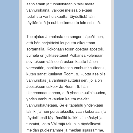
sanoistaan ja tuomioistaan pitäisi meitä
vanhurskaina, vaikkei meissä olekaan
todellista vanhurskautta: täydellistä lain
täyttämistä ja nuhteettomuutta lain edessä.
Tuo ajatus Jumalasta on sangen häpeällinen,
että hän harjoittaisi laupeutta oikeuttaan
sortamalla. Kokonaan toisin opettaa apostoli.
Jumala on julkiasettanut Poikansa »olemaan
sovituksen välineenä uskon kautta hänen
veressään, osoittaaksensa vanhurskauttaan»,
kuten sanat kuuluvat Room. 3. »Jotta itse olisi
vanhurskas ja vanhurskauttaisi sen, jolla on
Jeesuksen usko.» Ja Room. 5. hän
nimenomaan sanoo, että yhden kuuliaisuuden,
yhden vanhurskauden kautta meidät
vanhurskautetaan. Se ei tapahdu yhdenkään
lain kirjaimen perustuksella, vaan kokonaan ja
täydellisesti täyttämällä kaikki lain käskyt ja
tuomiot, jotka Välittäjä teki niin täydellisesti
meidän puolestamme ja meidän sijassamme,