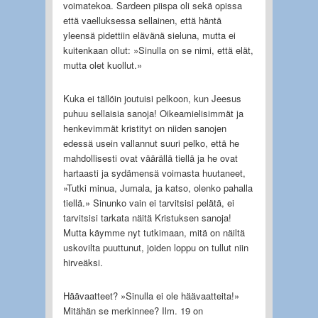
voimatekoa. Sardeen piispa oli sekä opissa
että vaelluksessa sellainen, että häntä
yleensä pidettiin elävänä sieluna, mutta ei
kuitenkaan ollut: »Sinulla on se nimi, että elät,
mutta olet kuollut.»
Kuka ei tällöin joutuisi pelkoon, kun Jeesus
puhuu sellaisia sanoja! Oikeamielisimmät ja
henkevimmät kristityt on niiden sanojen
edessä usein vallannut suuri pelko, että he
mahdollisesti ovat väärällä tiellä ja he ovat
hartaasti ja sydämensä voimasta huutaneet,
»Tutki minua, Jumala, ja katso, olenko pahalla
tiellä.» Sinunko vain ei tarvitsisi pelätä, ei
tarvitsisi tarkata näitä Kristuksen sanoja!
Mutta käymme nyt tutkimaan, mitä on näiltä
uskovilta puuttunut, joiden loppu on tullut niin
hirveäksi.
Häävaatteet? »Sinulla ei ole häävaatteita!»
Mitähän se merkinnee? Ilm. 19 on