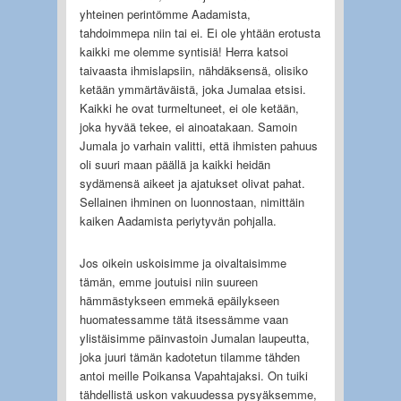
yhteinen perintömme Aadamista,
tahdoimmepa niin tai ei. Ei ole yhtään erotusta
kaikki me olemme syntisiä! Herra katsoi
taivaasta ihmislapsiin, nähdäksensä, olisiko
ketään ymmärtäväistä, joka Jumalaa etsisi.
Kaikki he ovat turmeltuneet, ei ole ketään,
joka hyvää tekee, ei ainoatakaan. Samoin
Jumala jo varhain valitti, että ihmisten pahuus
oli suuri maan päällä ja kaikki heidän
sydämensä aikeet ja ajatukset olivat pahat.
Sellainen ihminen on luonnostaan, nimittäin
kaiken Aadamista periytyvän pohjalla.
Jos oikein uskoisimme ja oivaltaisimme
tämän, emme joutuisi niin suureen
hämmästykseen emmekä epäilykseen
huomatessamme tätä itsessämme vaan
ylistäisimme päinvastoin Jumalan laupeutta,
joka juuri tämän kadotetun tilamme tähden
antoi meille Poikansa Vapahtajaksi. On tuiki
tähdellistä uskon vakuudessa pysyäksemme,