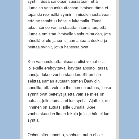
synti. Tässä sanotaan suorastaan, että
Jumalan vanhurskauttaessa ihmisen tämä ei
tapahdu repimällä synnin ihmisolennosta vaan
että se tapahtuu hänelle lukemalla. Tämä
teksti sanoo vanhurskauttamisen siten, että
Jumala omistaa ihmiselle vanhurskauden, jota
hänellä ei ole ja sen sijaan antaa anteeksi ja
peittää synnit, jotka hänessä ovat.
Kun vanhurskauttamissana olisi voinut olla
jollekulle erehdyttävä, käyttää apostoli tässä
sanoja: lukee vanhurskauden. Sitten hän
selittää saman autuaan toimen Daavidin
sanoilla, että vain se ihminen on autuas, jonka
synnit ovat peitetyt ja että vain se mies on
autuas, jolle Jumala ei lue syntiä. Ajattele, se
ihminen on autuas, jolle Jumala lukee
vanhurskauden ilman tekoja ja jolle hän ei lue
syntiä.
Onhan siten sanottu, vanhurskautta ei ole