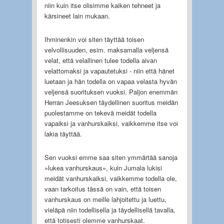
niin kuin itse olisimme kaiken tehneet ja
kärsineet lain mukaan.
Ihminenkin voi siten täyttää toisen
velvollisuuden, esim. maksamalla veljensä
velat, että velallinen tulee todella aivan
velattomaksi ja vapautetuksi - niin että hänet
luetaan ja hän todella on vapaa velasta hyvän
veljensä suorituksen vuoksi. Paljon enemmän
Herran Jeesuksen täydellinen suoritus meidän
puolestamme on tekevä meidät todella
vapaiksi ja vanhurskaiksi, vaikkemme itse voi
lakia täyttää.
Sen vuoksi emme saa siten ymmärtää sanoja
»lukea vanhurskaus», kuin Jumala lukisi
meidät vanhurskaiksi, vaikkemme todella ole,
vaan tarkoitus tässä on vain, että toisen
vanhurskaus on meille lahjoitettu ja luettu,
vieläpä niin todellisella ja täydellisellä tavalla,
että totisesti olemme vanhurskaat.