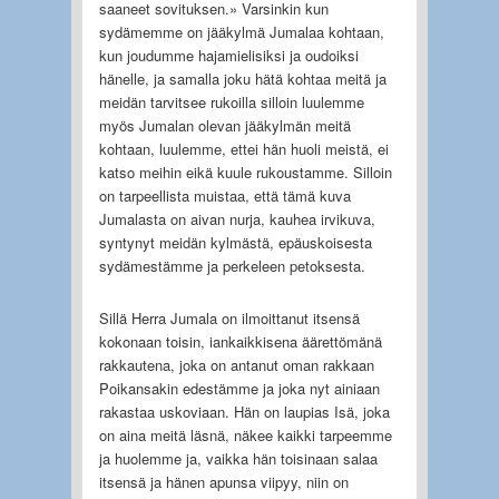
saaneet sovituksen.» Varsinkin kun
sydämemme on jääkylmä Jumalaa kohtaan,
kun joudumme hajamielisiksi ja oudoiksi
hänelle, ja samalla joku hätä kohtaa meitä ja
meidän tarvitsee rukoilla silloin luulemme
myös Jumalan olevan jääkylmän meitä
kohtaan, luulemme, ettei hän huoli meistä, ei
katso meihin eikä kuule rukoustamme. Silloin
on tarpeellista muistaa, että tämä kuva
Jumalasta on aivan nurja, kauhea irvikuva,
syntynyt meidän kylmästä, epäuskoisesta
sydämestämme ja perkeleen petoksesta.
Sillä Herra Jumala on ilmoittanut itsensä
kokonaan toisin, iankaikkisena äärettömänä
rakkautena, joka on antanut oman rakkaan
Poikansakin edestämme ja joka nyt ainiaan
rakastaa uskoviaan. Hän on laupias Isä, joka
on aina meitä läsnä, näkee kaikki tarpeemme
ja huolemme ja, vaikka hän toisinaan salaa
itsensä ja hänen apunsa viipyy, niin on