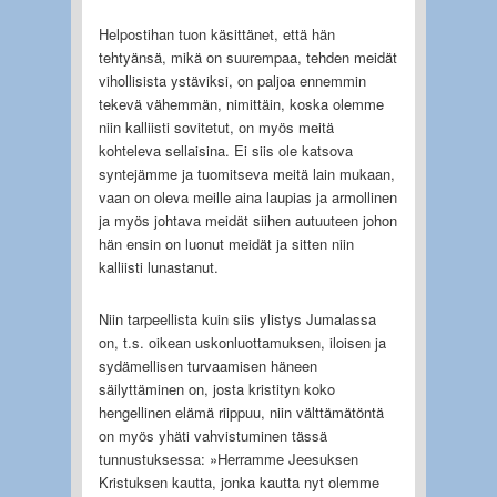
Helpostihan tuon käsittänet, että hän
tehtyänsä, mikä on suurempaa, tehden meidät
vihollisista ystäviksi, on paljoa ennemmin
tekevä vähemmän, nimittäin, koska olemme
niin kalliisti sovitetut, on myös meitä
kohteleva sellaisina. Ei siis ole katsova
syntejämme ja tuomitseva meitä lain mukaan,
vaan on oleva meille aina laupias ja armollinen
ja myös johtava meidät siihen autuuteen johon
hän ensin on luonut meidät ja sitten niin
kalliisti lunastanut.
Niin tarpeellista kuin siis ylistys Jumalassa
on, t.s. oikean uskonluottamuksen, iloisen ja
sydämellisen turvaamisen häneen
säilyttäminen on, josta kristityn koko
hengellinen elämä riippuu, niin välttämätöntä
on myös yhäti vahvistuminen tässä
tunnustuksessa: »Herramme Jeesuksen
Kristuksen kautta, jonka kautta nyt olemme