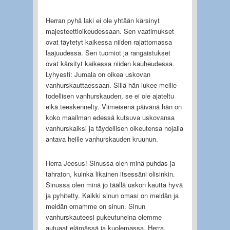
Herran pyhä laki ei ole yhtään kärsinyt
majesteettioikeudessaan. Sen vaatimukset
ovat täytetyt kaikessa niiden rajattomassa
laajuudessa. Sen tuomiot ja rangaistukset
ovat kärsityt kaikessa niiden kauheudessa.
Lyhyesti: Jumala on oikea uskovan
vanhurskauttaessaan. Sillä hän lukee meille
todellisen vanhurskauden, se ei ole ajateltu
eikä teeskennelty. Viimeisenä päivänä hän on
koko maailman edessä kutsuva uskovansa
vanhurskaiksi ja täydellisen oikeutensa nojalla
antava heille vanhurskauden kruunun.
Herra Jeesus! Sinussa olen minä puhdas ja
tahraton, kuinka likainen itsessäni olisinkin.
Sinussa olen minä jo täällä uskon kautta hyvä
ja pyhitetty. Kaikki sinun omasi on meidän ja
meidän omamme on sinun. Sinun
vanhurskauteesi pukeutuneina olemme
autuaat elämässä ja kuolemassa. Herra,