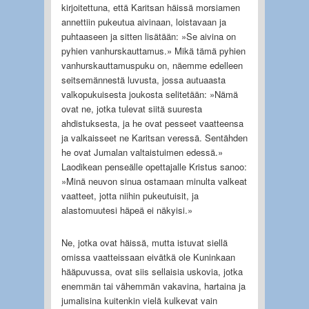
kirjoitettuna, että Karitsan häissä morsiamen
annettiin pukeutua aivinaan, loistavaan ja
puhtaaseen ja sitten lisätään: »Se aivina on
pyhien vanhurskauttamus.» Mikä tämä pyhien
vanhurskauttamuspuku on, näemme edelleen
seitsemännestä luvusta, jossa autuaasta
valkopukuisesta joukosta selitetään: »Nämä
ovat ne, jotka tulevat siitä suuresta
ahdistuksesta, ja he ovat pesseet vaatteensa
ja valkaisseet ne Karitsan veressä. Sentähden
he ovat Jumalan valtaistuimen edessä.»
Laodikean penseälle opettajalle Kristus sanoo:
»Minä neuvon sinua ostamaan minulta valkeat
vaatteet, jotta niihin pukeutuisit, ja
alastomuutesi häpeä ei näkyisi.»
Ne, jotka ovat häissä, mutta istuvat siellä
omissa vaatteissaan eivätkä ole Kuninkaan
hääpuvussa, ovat siis sellaisia uskovia, jotka
enemmän tai vähemmän vakavina, hartaina ja
jumalisina kuitenkin vielä kulkevat vain