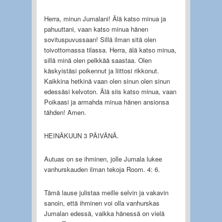
Herra, minun Jumalani! Älä katso minua ja
pahuuttani, vaan katso minua hänen
sovituspuvussaan! Sillä ilman sitä olen
toivottomassa tilassa. Herra, älä katso minua,
sillä minä olen pelkkää saastaa. Olen
käskyistäsi poikennut ja liittosi rikkonut.
Kaikkina hetkinä vaan olen sinun olen sinun
edessäsi kelvoton. Älä siis katso minua, vaan
Poikaasi ja armahda minua hänen ansionsa
tähden! Amen.
HEINÄKUUN 3 PÄIVÄNÄ.
Autuas on se ihminen, jolle Jumala lukee
vanhurskauden ilman tekoja Room. 4: 6.
Tämä lause julistaa meille selvin ja vakavin
sanoin, että ihminen voi olla vanhurskas
Jumalan edessä, vaikka hänessä on vielä