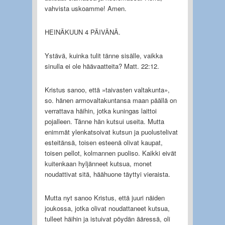
vahvista uskoamme! Amen.
HEINÄKUUN 4 PÄIVÄNÄ.
Ystävä, kuinka tulit tänne sisälle, vaikka
sinulla ei ole häävaatteita? Matt. 22:12.
Kristus sanoo, että »taivasten valtakunta»,
so. hänen armovaltakuntansa maan päällä on
verrattava häihin, jotka kuningas laittoi
pojalleen. Tänne hän kutsui useita. Mutta
enimmät ylenkatsoivat kutsun ja puolustelivat
esteitänsä, toisen esteenä olivat kaupat,
toisen pellot, kolmannen puoliso. Kaikki eivät
kuitenkaan hyljänneet kutsua, monet
noudattivat sitä, häähuone täyttyi vieraista.
Mutta nyt sanoo Kristus, että juuri näiden
joukossa, jotka olivat noudattaneet kutsua,
tulleet häihin ja istuivat pöydän ääressä, oli