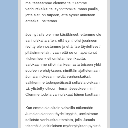
me itsessämme olemme tai tulemme
vanhurskaiksi tai synnittömiksi maan päällä,
jotta alati on tarpeen, että synnit annetaan
anteeksi, peitetään.
Jos nyt siis olemme käsittäneet, ettemme ole
vanhurskaita siten, että synti olisi juurineen
revitty olennostamme ja että itse täydellisesti
pitäisimme lain, vaan että se on tapahtunut
»lukemisen» eli omistamisen kautta,
varokaamme silloin lankeamasta toiseen yhtä
suureen erehdykseen, nimittäin ajattelemaan
Jumalan lukevan meidät vanhurskaiksi,
vaikkemme todenperäisesti sellaisia olekaan.
Ei, ylistetty olkoon Herran Jeesuksen nimi!
Olemme todella vanhurskaat hänen kauttaan.
Kun emme ole oikein valveilla näkemään
Jumalan olennon täydellisyyttä, uneksimme
sellaista vanhurskauttamista, jolla Jumala
tekemällä jonkinlaisen myönnytyksen pyhistä