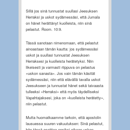
Sillä jos sinä tunnustat suullasi Jeesuksen
Herraksi ja uskot sydämessäsi, että Jumala
on hänet herättänyt kuolleista, niin sinä
pelastut. Room. 10:9.
Tässä sanotaan nimenomaan, että pelastut
ainoastaan tämän kautta: jos sydämessäsi
uskot ja suullasi tunnustat Jeesuksen
Herraksesi ja kuolleista herätetyksi. Niin
likeisesti ja varmasti riippuva on pelastus
»uskon sanasta». Jos vain tämän käsität
sydämessäsi, niin että elävällä tavalla uskot
Jeesukseen ja tunnustat hänet sekä taivaasta
tulleeksi »Herraksi» että myös täydelliseksi
Vapahtajaksesi, joka on »kuolleista herätetty»,
niin pelastut.
Mutta huomatkaamme tarkoin, että apostolin
lausuessa suuren vakuutuksen: Sinä pelastut,
hän tässä osoittaa ensiksi oikean uskon