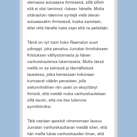
olemassa autuaassa ihmisessä, sillä silloin
sitä ei olisi tarvinnut »lukea» hänelle. Mutta
sitävastoin näemme syntejä vielä olevan
autuaassakin ihmisessä, koska sanotaan,
ettei niitä hänelle lueta vaan että ne peitetään.
Tämä on nyt tosin koko Raamatun suuri
ydinoppi, joka perustuu Jumalan ilmoitukseen
Kristuksen välitystoimesta ja hänen
vanhurskautensa lukemisesta. Mutta tässä
meillä on se selvissä ja täsmällisissä
lauseissa, jotka kerrassaan kokonaan
kumoavat väärän perusteen, jolla
sielunvihollinen niin usein on eksyttänyt
ihmisiä, että meidät muka vanhurskautetaan
sillä tavoin, että me itse tulemme
synnittömiksi.
Tätä vastaan apostoli nimenomaan lausuu
Jumalan vanhurskauttavan meidät siten, että
hän meille lukee vanhurskauden ilman, että