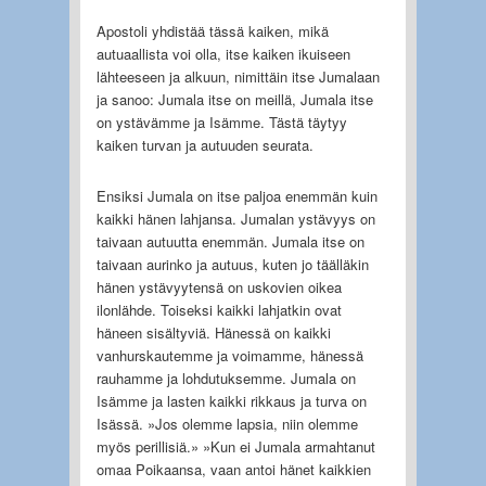
Apostoli yhdistää tässä kaiken, mikä
autuaallista voi olla, itse kaiken ikuiseen
lähteeseen ja alkuun, nimittäin itse Jumalaan
ja sanoo: Jumala itse on meillä, Jumala itse
on ystävämme ja Isämme. Tästä täytyy
kaiken turvan ja autuuden seurata.
Ensiksi Jumala on itse paljoa enemmän kuin
kaikki hänen lahjansa. Jumalan ystävyys on
taivaan autuutta enemmän. Jumala itse on
taivaan aurinko ja autuus, kuten jo täälläkin
hänen ystävyytensä on uskovien oikea
ilonlähde. Toiseksi kaikki lahjatkin ovat
häneen sisältyviä. Hänessä on kaikki
vanhurskautemme ja voimamme, hänessä
rauhamme ja lohdutuksemme. Jumala on
Isämme ja lasten kaikki rikkaus ja turva on
Isässä. »Jos olemme lapsia, niin olemme
myös perillisiä.» »Kun ei Jumala armahtanut
omaa Poikaansa, vaan antoi hänet kaikkien