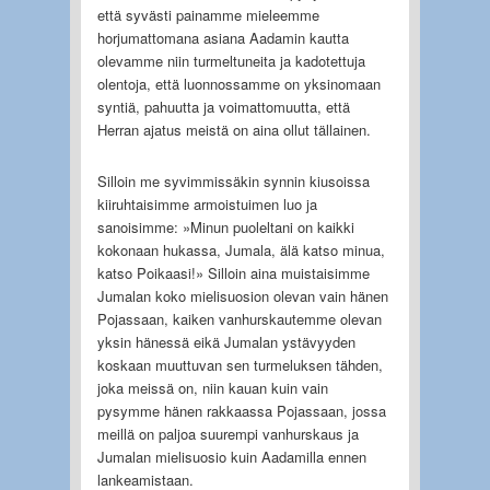
että syvästi painamme mieleemme
horjumattomana asiana Aadamin kautta
olevamme niin turmeltuneita ja kadotettuja
olentoja, että luonnossamme on yksinomaan
syntiä, pahuutta ja voimattomuutta, että
Herran ajatus meistä on aina ollut tällainen.
Silloin me syvimmissäkin synnin kiusoissa
kiiruhtaisimme armoistuimen luo ja
sanoisimme: »Minun puoleltani on kaikki
kokonaan hukassa, Jumala, älä katso minua,
katso Poikaasi!» Silloin aina muistaisimme
Jumalan koko mielisuosion olevan vain hänen
Pojassaan, kaiken vanhurskautemme olevan
yksin hänessä eikä Jumalan ystävyyden
koskaan muuttuvan sen turmeluksen tähden,
joka meissä on, niin kauan kuin vain
pysymme hänen rakkaassa Pojassaan, jossa
meillä on paljoa suurempi vanhurskaus ja
Jumalan mielisuosio kuin Aadamilla ennen
lankeamistaan.