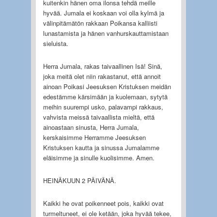
kuitenkin hänen oma ilonsa tehdä meille
hyvää. Jumala ei koskaan voi olla kylmä ja
välinpitämätön rakkaan Poikansa kalliisti
lunastamista ja hänen vanhurskauttamistaan
sieluista.
Herra Jumala, rakas taivaallinen Isä! Sinä,
joka meitä olet niin rakastanut, että annoit
ainoan Poikasi Jeesuksen Kristuksen meidän
edestämme kärsimään ja kuolemaan, sytytä
meihin suurempi usko, palavampi rakkaus,
vahvista meissä taivaallista mieltä, että
ainoastaan sinusta, Herra Jumala,
kerskaisimme Herramme Jeesuksen
Kristuksen kautta ja sinussa Jumalamme
eläisimme ja sinulle kuolisimme. Amen.
HEINÄKUUN 2 PÄIVÄNÄ.
Kaikki he ovat poikenneet pois, kaikki ovat
turmeltuneet, ei ole ketään, joka hyvää tekee,