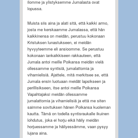
ilomme ja ylistyksemme Jumalasta ovat
lopussa.
Muista siis aina ja alati sitä, että kaikki armo,
josta me kerskaamme Jumalassa, että hän
kaikkinensa on meidän, perustuu kokonaan
Kristuksen lunastukseen, ei meidän
hyvyyteemme eli ansioomme. Se perustuu
kokonaan iankaikkiseen rakkauteen, että
Jumala antoi meille Poikansa meidän vielä
ollessamme syntisiä, jumalattomia ja
vihamielisiä. Ajattele, mitä merkitsee se, että
Jumala ensin luotuaan meidät lapsikseen ja
perillisikseen, itse antoi meille Poikansa
Vapahtajaksi meidän ollessamme
jumalattomia ja vihamielisiä ja että me siten
saimme sovituksen hänen Poikansa kuoleman
kautta. Tämä on todella syntisraukalle ikuinen
lohdutus, joka ei horju eikä häily meidän
horjuessamme ja häilyessämme, vaan pysyy
lujana aina.