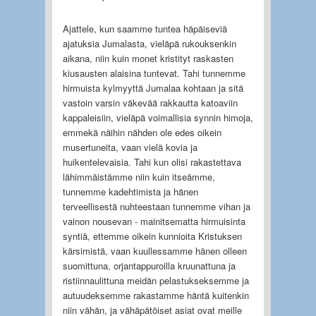
Ajattele, kun saamme tuntea häpäiseviä
ajatuksia Jumalasta, vieläpä rukouksenkin
aikana, niin kuin monet kristityt raskasten
kiusausten alaisina tuntevat. Tahi tunnemme
hirmuista kylmyyttä Jumalaa kohtaan ja sitä
vastoin varsin väkevää rakkautta katoaviin
kappaleisiin, vieläpä voimallisia synnin himoja,
emmekä näihin nähden ole edes oikein
musertuneita, vaan vielä kovia ja
huikentelevaisia. Tahi kun olisi rakastettava
lähimmäistämme niin kuin itseämme,
tunnemme kadehtimista ja hänen
terveellisestä nuhteestaan tunnemme vihan ja
vainon nousevan - mainitsematta hirmuisinta
syntiä, ettemme oikein kunnioita Kristuksen
kärsimistä, vaan kuullessamme hänen olleen
suomittuna, orjantappuroilla kruunattuna ja
ristiinnaulittuna meidän pelastukseksemme ja
autuudeksemme rakastamme häntä kuitenkin
niin vähän, ja vähäpätöiset asiat ovat meille