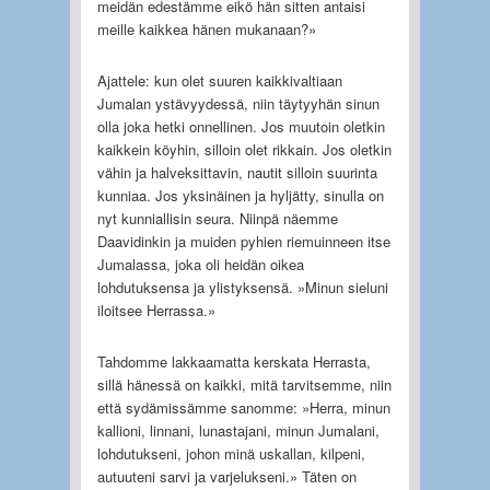
meidän edestämme eikö hän sitten antaisi
meille kaikkea hänen mukanaan?»
Ajattele: kun olet suuren kaikkivaltiaan
Jumalan ystävyydessä, niin täytyyhän sinun
olla joka hetki onnellinen. Jos muutoin oletkin
kaikkein köyhin, silloin olet rikkain. Jos oletkin
vähin ja halveksittavin, nautit silloin suurinta
kunniaa. Jos yksinäinen ja hyljätty, sinulla on
nyt kunniallisin seura. Niinpä näemme
Daavidinkin ja muiden pyhien riemuinneen itse
Jumalassa, joka oli heidän oikea
lohdutuksensa ja ylistyksensä. »Minun sieluni
iloitsee Herrassa.»
Tahdomme lakkaamatta kerskata Herrasta,
sillä hänessä on kaikki, mitä tarvitsemme, niin
että sydämissämme sanomme: »Herra, minun
kallioni, linnani, lunastajani, minun Jumalani,
lohdutukseni, johon minä uskallan, kilpeni,
autuuteni sarvi ja varjelukseni.» Täten on