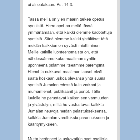
ei ainoatakaan. Ps. 14:3.
Tässä meillä on ylen määrin tärkeä opetus
synnistä. Herra opettaa meitä tässä
ymmärtämään, että kaikki olemme kadotettuja
syntisiä. Siinä olemme kaikki yhtäläiset tätä
meidän kaikkien on syvästi miettiminen.
Meille kaikille luonteenomaista on, että
nähdessämme koko maailman syntiin
uponneena pidämme itseämme parempina.
Hienot ja nukkuvat maailman lapset eivät
saata koskaan uskoa olevansa yhtä suuria
syntisiä Jumalan edessä kuin varkaat ja
murhamiehet, publikaanit ja portot. Tälle
luulolle he perustavat kaiken sen varmuuden
ja ylvästelyn, millä he vastustavat kaikkia
Jumalan neuvoja heidän pelastukseksensa,
kaikkia Jumalan varoituksia parannukseen ja
kääntymykseen.
Mutta heränneet ja uskovatkin ovat osallisia