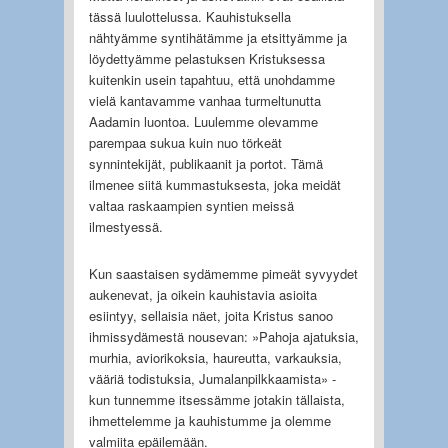
tässä luulottelussa. Kauhistuksella
nähtyämme syntihätämme ja etsittyämme ja
löydettyämme pelastuksen Kristuksessa
kuitenkin usein tapahtuu, että unohdamme
vielä kantavamme vanhaa turmeltunutta
Aadamin luontoa. Luulemme olevamme
parempaa sukua kuin nuo törkeät
synnintekijät, publikaanit ja portot. Tämä
ilmenee siitä kummastuksesta, joka meidät
valtaa raskaampien syntien meissä
ilmestyessä.
Kun saastaisen sydämemme pimeät syvyydet
aukenevat, ja oikein kauhistavia asioita
esiintyy, sellaisia näet, joita Kristus sanoo
ihmissydämestä nousevan: »Pahoja ajatuksia,
murhia, aviorikoksia, haureutta, varkauksia,
vääriä todistuksia, Jumalanpilkkaamista» -
kun tunnemme itsessämme jotakin tällaista,
ihmettelemme ja kauhistumme ja olemme
valmiita epäilemään.