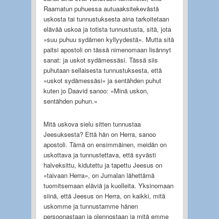
Raamatun puhuessa autuaaksitekevästä
uskosta tai tunnustuksesta aina tarkoitetaan
elävää uskoa ja totista tunnustusta, sitä, jota
»suu puhuu sydämen kyllyydestä». Mutta sitä
paitsi apostoli on tässä nimenomaan lisännyt
sanat: ja uskot sydämessäsi. Tässä siis
puhutaan sellaisesta tunnustuksesta, että
»uskot sydämessäsi» ja sentähden puhut
kuten jo Daavid sanoo: »Minä uskon,
sentähden puhun.»
Mitä uskova sielu sitten tunnustaa
Jeesuksesta? Että hän on Herra, sanoo
apostoli. Tämä on ensimmäinen, meidän on
uskottava ja tunnustettava, että syvästi
halveksittu, kidutettu ja tapettu Jeesus on
»taivaan Herra», on Jumalan lähettämä
tuomitsemaan eläviä ja kuolleita. Yksinomaan
siinä, että Jeesus on Herra, on kaikki, mitä
uskomme ja tunnustamme hänen
persoonastaan ja olennostaan ja mitä emme