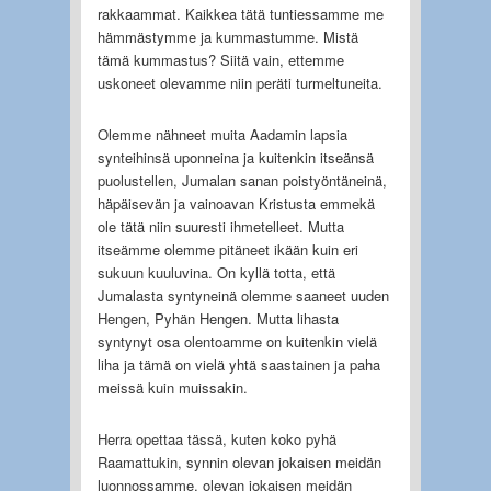
rakkaammat. Kaikkea tätä tuntiessamme me
hämmästymme ja kummastumme. Mistä
tämä kummastus? Siitä vain, ettemme
uskoneet olevamme niin peräti turmeltuneita.
Olemme nähneet muita Aadamin lapsia
synteihinsä uponneina ja kuitenkin itseänsä
puolustellen, Jumalan sanan poistyöntäneinä,
häpäisevän ja vainoavan Kristusta emmekä
ole tätä niin suuresti ihmetelleet. Mutta
itseämme olemme pitäneet ikään kuin eri
sukuun kuuluvina. On kyllä totta, että
Jumalasta syntyneinä olemme saaneet uuden
Hengen, Pyhän Hengen. Mutta lihasta
syntynyt osa olentoamme on kuitenkin vielä
liha ja tämä on vielä yhtä saastainen ja paha
meissä kuin muissakin.
Herra opettaa tässä, kuten koko pyhä
Raamattukin, synnin olevan jokaisen meidän
luonnossamme, olevan jokaisen meidän