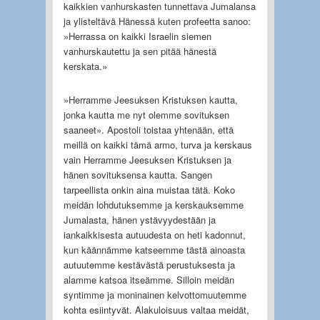
kaikkien vanhurskasten tunnettava Jumalansa
ja ylisteltävä Hänessä kuten profeetta sanoo:
»Herrassa on kaikki Israelin siemen
vanhurskautettu ja sen pitää hänestä
kerskata.»
»Herramme Jeesuksen Kristuksen kautta,
jonka kautta me nyt olemme sovituksen
saaneet». Apostoli toistaa yhtenään, että
meillä on kaikki tämä armo, turva ja kerskaus
vain Herramme Jeesuksen Kristuksen ja
hänen sovituksensa kautta. Sangen
tarpeellista onkin aina muistaa tätä. Koko
meidän lohdutuksemme ja kerskauksemme
Jumalasta, hänen ystävyydestään ja
iankaikkisesta autuudesta on heti kadonnut,
kun käännämme katseemme tästä ainoasta
autuutemme kestävästä perustuksesta ja
alamme katsoa itseämme. Silloin meidän
syntimme ja moninainen kelvottomuutemme
kohta esiintyvät. Alakuloisuus valtaa meidät,