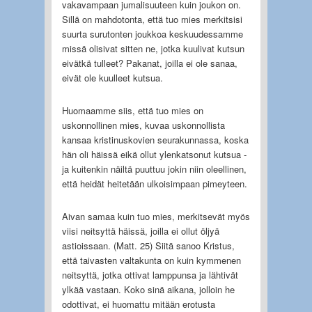
vakavampaan jumalisuuteen kuin joukon on.
Sillä on mahdotonta, että tuo mies merkitsisi
suurta surutonten joukkoa keskuudessamme
missä olisivat sitten ne, jotka kuulivat kutsun
eivätkä tulleet? Pakanat, joilla ei ole sanaa,
eivät ole kuulleet kutsua.
Huomaamme siis, että tuo mies on
uskonnollinen mies, kuvaa uskonnollista
kansaa kristinuskovien seurakunnassa, koska
hän oli häissä eikä ollut ylenkatsonut kutsua -
ja kuitenkin näiltä puuttuu jokin niin oleellinen,
että heidät heitetään ulkoisimpaan pimeyteen.
Aivan samaa kuin tuo mies, merkitsevät myös
viisi neitsyttä häissä, joilla ei ollut öljyä
astioissaan. (Matt. 25) Siitä sanoo Kristus,
että taivasten valtakunta on kuin kymmenen
neitsyttä, jotka ottivat lamppunsa ja lähtivät
ylkää vastaan. Koko sinä aikana, jolloin he
odottivat, ei huomattu mitään erotusta