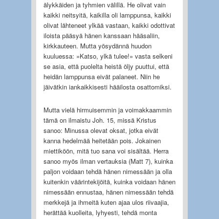
älykkäiden ja tyhmien välillä. He olivat vain
kaikki neitsyitä, kaikilla oli lamppunsa, kaikki
olivat lähteneet ylkää vastaan, kaikki odottivat
iloista pääsyä hänen kanssaan hääsaliin,
kirkkauteen. Mutta yösydännä huudon
kuuluessa: »Katso, ylkä tulee!» vasta selkeni
se asia, että puolelta heistä öljy puuttui, että
heidän lamppunsa eivät palaneet. Niin he
jäivätkin iankaikkisesti hääilosta osattomiksi.
Mutta vielä hirmuisemmin ja voimakkaammin
tämä on ilmaistu Joh. 15, missä Kristus
sanoo: Minussa olevat oksat, jotka eivät
kanna hedelmää heitetään pois. Jokainen
miettiköön, mitä tuo sana voi sisältää. Herra
sanoo myös ilman vertauksia (Matt 7), kuinka
paljon voidaan tehdä hänen nimessään ja olla
kuitenkin väärintekijöitä, kuinka voidaan hänen
nimessään ennustaa, hänen nimessään tehdä
merkkejä ja ihmeitä kuten ajaa ulos riivaajia,
herättää kuolleita, lyhyesti, tehdä monta