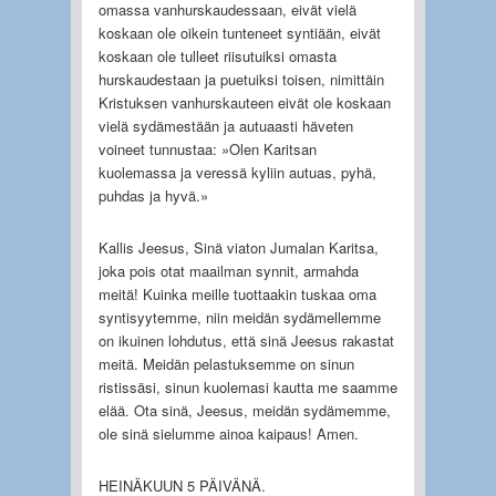
omassa vanhurskaudessaan, eivät vielä
koskaan ole oikein tunteneet syntiään, eivät
koskaan ole tulleet riisutuiksi omasta
hurskaudestaan ja puetuiksi toisen, nimittäin
Kristuksen vanhurskauteen eivät ole koskaan
vielä sydämestään ja autuaasti häveten
voineet tunnustaa: »Olen Karitsan
kuolemassa ja veressä kyliin autuas, pyhä,
puhdas ja hyvä.»
Kallis Jeesus, Sinä viaton Jumalan Karitsa,
joka pois otat maailman synnit, armahda
meitä! Kuinka meille tuottaakin tuskaa oma
syntisyytemme, niin meidän sydämellemme
on ikuinen lohdutus, että sinä Jeesus rakastat
meitä. Meidän pelastuksemme on sinun
ristissäsi, sinun kuolemasi kautta me saamme
elää. Ota sinä, Jeesus, meidän sydämemme,
ole sinä sielumme ainoa kaipaus! Amen.
HEINÄKUUN 5 PÄIVÄNÄ.