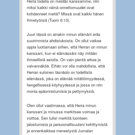
Herra todella on meidän kanssamme, niin
miksi kaikki nämä onnettomuudet ovat
kohdanneet meitä? Missä ovat kaikki hänen
ihmetyönsä (Tuom 6:13).
Juuri tässä on ainakin minun elämäni eräs
suurimmista ahdistuksista. On ollut vaikea
oppia luottamaan siihen, että Herran on minun
kanssani, kun ei elämässäni näy mitään
ihmeellisiä asioita. On vain pientä arkea ja
vaivannäköä. Eihän voi olla mahdollista, että
Herran suloinen läsnäolo on todellista
elämässä, joka on elämää mitättömyydessä,
hengellisessä köyhyydessä ja jossa on niin
monia epäonnistumisia ja pettymyksiä.
Olen ollut vaatimassa, että Herra minun
kanssani ja minussa merkitsee voimaa ja
voittoa. Sen tulisi merkitä luonteen
jalostumista ja persoonallisuuteni kehittymistä
ja ennenkaikkea menestystä Jumalan