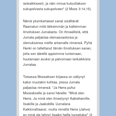
iankaikkisesti, ja näin minua kutsuttakoon
sukupolvesta sukupolveen" (2 Moos 3:14,15).
Nämä yksinkertaiset sanat sisältävät
Raamatun mitä tärkeimmän ja kalleimman
ilmoituksen Jumalasta. On ihmeellistä, että
Jumala paljastaa olemassaolonsa ja
olemuksensa meille antamalle nimensä. Pyhä
Henki on tallettanut tämän ilmoituksen sanan,
jotta sen äärellä oppisimme tuntemaan,
huutamaan avuksi ja palvomaan iankaikkista
Jumalaa.
Toisessa Mooseksen kirjassa on säilynyt
kaksi muutakin kohtaa, joissa Jumala
paljastaa nimensä: "Ja Herra puhui
Moosekselle ja sanoi hänelle: "Minä olen
Herra. Ja minä olen ilmestynyt Aabrahamille,
Iisakille ja Jaakobille 'Jumalana
Kaikkivaltiaana', mutta nimeltä Herra (Jahve)
en minä ole tehnyt itseäni heille tunnetuksi" (2