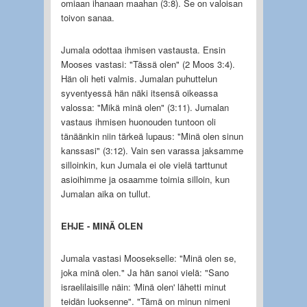
omiaan ihanaan maahan (3:8). Se on valoisan
toivon sanaa.
Jumala odottaa ihmisen vastausta. Ensin
Mooses vastasi: "Tässä olen" (2 Moos 3:4).
Hän oli heti valmis. Jumalan puhuttelun
syventyessä hän näki itsensä oikeassa
valossa: "Mikä minä olen" (3:11). Jumalan
vastaus ihmisen huonouden tuntoon oli
tänäänkin niin tärkeä lupaus: "Minä olen sinun
kanssasi" (3:12). Vain sen varassa jaksamme
silloinkin, kun Jumala ei ole vielä tarttunut
asioihimme ja osaamme toimia silloin, kun
Jumalan aika on tullut.
EHJE - MINÄ OLEN
Jumala vastasi Moosekselle: "Minä olen se,
joka minä olen." Ja hän sanoi vielä: "Sano
israelilaisille näin: 'Minä olen' lähetti minut
teidän luoksenne". "Tämä on minun nimeni