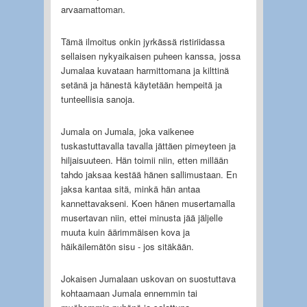
arvaamattoman.
Tämä ilmoitus onkin jyrkässä ristiriidassa
sellaisen nykyaikaisen puheen kanssa, jossa
Jumalaa kuvataan harmittomana ja kilttinä
setänä ja hänestä käytetään hempeitä ja
tunteellisia sanoja.
Jumala on Jumala, joka vaikenee
tuskastuttavalla tavalla jättäen pimeyteen ja
hiljaisuuteen. Hän toimii niin, etten millään
tahdo jaksaa kestää hänen sallimustaan. En
jaksa kantaa sitä, minkä hän antaa
kannettavakseni. Koen hänen musertamalla
musertavan niin, ettei minusta jää jäljelle
muuta kuin äärimmäisen kova ja
häikäilemätön sisu - jos sitäkään.
Jokaisen Jumalaan uskovan on suostuttava
kohtaamaan Jumala ennemmin tai