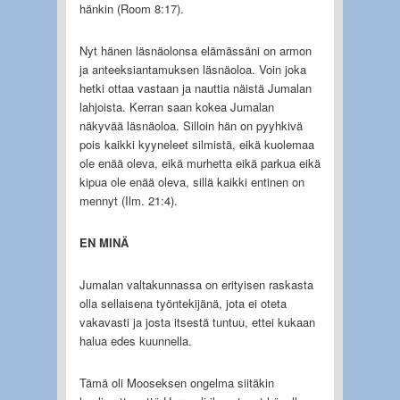
hänkin (Room 8:17).
Nyt hänen läsnäolonsa elämässäni on armon
ja anteeksiantamuksen läsnäoloa. Voin joka
hetki ottaa vastaan ja nauttia näistä Jumalan
lahjoista. Kerran saan kokea Jumalan
näkyvää läsnäoloa. Silloin hän on pyyhkivä
pois kaikki kyyneleet silmistä, eikä kuolemaa
ole enää oleva, eikä murhetta eikä parkua eikä
kipua ole enää oleva, sillä kaikki entinen on
mennyt (Ilm. 21:4).
EN MINÄ
Jumalan valtakunnassa on erityisen raskasta
olla sellaisena työntekijänä, jota ei oteta
vakavasti ja josta itsestä tuntuu, ettei kukaan
halua edes kuunnella.
Tämä oli Mooseksen ongelma siitäkin