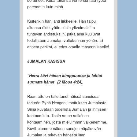
sortuneet. Kuka tahansa voi tehdä tätä työtä
paremmin kuin minä.
Kuitenkin hän lähti liikkeelle. Hän taipui
aikansa riideltyään niihin ylivoimaisilta
tuntuviin ahdistuksiin, jotka aina kuuluvat
todelliseen Jumalan valtakunnan yöhön. Ei
anneta periksi, ei edes omalle masennukselle!
JUMALAN KÄSISSÄ
"Herra kävi hänen kimppuunsa ja tahtoi
surmata hänet" (2 Moos 4:24).
Raamattu on tallettanut näissä sanoissa
tärkeän Pyhä Hengen ilmoituksen Jumalasta.
Siinä kuvataan todellista Jumalan ja ihmisen
kohtaamista. Tosin se on sellainen
kohtaaminen, josta mieluimmin vaikenemme.
Kuvittelemme näiden sanojen häpäisevän
Jumalaa ja tekevän hänestä liian