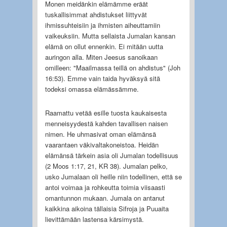
Monen meidänkin elämämme eräät
tuskallisimmat ahdistukset liittyvät
ihmissuhteisiin ja ihmisten aiheuttamiin
vaikeuksiin. Mutta sellaista Jumalan kansan
elämä on ollut ennenkin. Ei mitään uutta
auringon alla. Miten Jeesus sanoikaan
omilleen: "Maailmassa teillä on ahdistus" (Joh
16:53). Emme vain taida hyväksyä sitä
todeksi omassa elämässämme.
Raamattu vetää esille tuosta kaukaisesta
menneisyydestä kahden tavallisen naisen
nimen. He uhmasivat oman elämänsä
vaarantaen väkivaltakoneistoa. Heidän
elämänsä tärkein asia oli Jumalan todellisuus
(2 Moos 1:17, 21, KR 38). Jumalan pelko,
usko Jumalaan oli heille niin todellinen, että se
antoi voimaa ja rohkeutta toimia viisaasti
omantunnon mukaan. Jumala on antanut
kaikkina aikoina tällaisia Sifroja ja Puuaita
lievittämään lastensa kärsimystä.