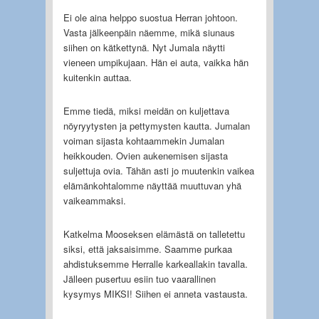
Ei ole aina helppo suostua Herran johtoon.
Vasta jälkeenpäin näemme, mikä siunaus
siihen on kätkettynä. Nyt Jumala näytti
vieneen umpikujaan. Hän ei auta, vaikka hän
kuitenkin auttaa.
Emme tiedä, miksi meidän on kuljettava
nöyryytysten ja pettymysten kautta. Jumalan
voiman sijasta kohtaammekin Jumalan
heikkouden. Ovien aukenemisen sijasta
suljettuja ovia. Tähän asti jo muutenkin vaikea
elämänkohtalomme näyttää muuttuvan yhä
vaikeammaksi.
Katkelma Mooseksen elämästä on talletettu
siksi, että jaksaisimme. Saamme purkaa
ahdistuksemme Herralle karkeallakin tavalla.
Jälleen pusertuu esiin tuo vaarallinen
kysymys MIKSI! Siihen ei anneta vastausta.