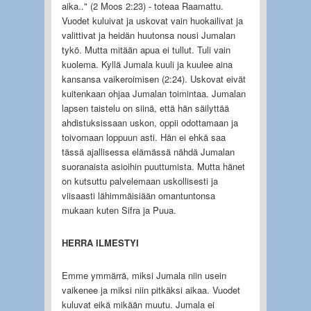
aika.." (2 Moos 2:23) - toteaa Raamattu.
Vuodet kuluivat ja uskovat vain huokailivat ja
valittivat ja heidän huutonsa nousi Jumalan
tykö. Mutta mitään apua ei tullut. Tuli vain
kuolema. Kyllä Jumala kuuli ja kuulee aina
kansansa vaikeroimisen (2:24). Uskovat eivät
kuitenkaan ohjaa Jumalan toimintaa. Jumalan
lapsen taistelu on siinä, että hän säilyttää
ahdistuksissaan uskon, oppii odottamaan ja
toivomaan loppuun asti. Hän ei ehkä saa
tässä ajallisessa elämässä nähdä Jumalan
suoranaista asioihin puuttumista. Mutta hänet
on kutsuttu palvelemaan uskollisesti ja
viisaasti lähimmäisiään omantuntonsa
mukaan kuten Sifra ja Puua.
HERRA ILMESTYI
Emme ymmärrä, miksi Jumala niin usein
vaikenee ja miksi niin pitkäksi aikaa. Vuodet
kuluvat eikä mikään muutu. Jumala ei