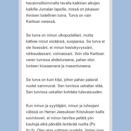
havainnollisimmalla tavalla kaikkien aikojen
kaikille Jumalan lapsille, missä on jokaisen
ihmisen todellinen turva. Turva on vain
Karitsan veressä.
Se turva on minun ulkopuolellani, mutta
kätkee minut sisäänsä, suojaansa. Se turva ei
ole itsessäni, ei minun kestokyvyssäni,
rohkeudessani, voimassani. Voin olla Karitsan
veren turvissa ahdistuneena, pahan olon
tunteen kiusaamana ja masentuneena.
Se turva on kuin kilpi, johon pahan palavat
nuolet sammuvat. Sen turvissa uskallan elää.
Sen turvissa uskallan kohdata tulevaisuuden.
Kun minun ja syyttäjäni, minun ja tuhoojani
välissä on Herran Jeesuksen Kristuksen kallis
sovintoveri, ei minun tarvitse pelätä yön
kauhuja eikä päivällä lentävää nuolta (Ps
91:5). Olen aina voittajan puolella. Voitan jopa