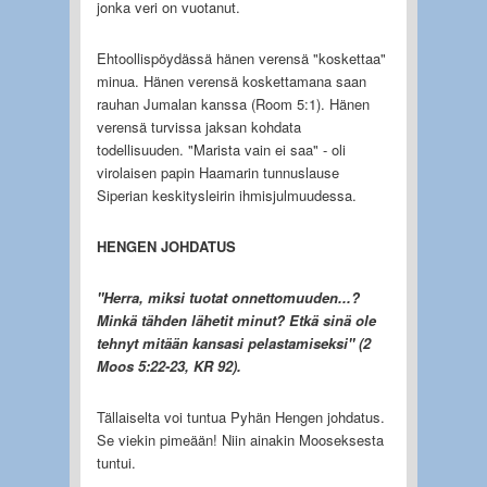
jonka veri on vuotanut.
Ehtoollispöydässä hänen verensä "koskettaa"
minua. Hänen verensä koskettamana saan
rauhan Jumalan kanssa (Room 5:1). Hänen
verensä turvissa jaksan kohdata
todellisuuden. "Marista vain ei saa" - oli
virolaisen papin Haamarin tunnuslause
Siperian keskitysleirin ihmisjulmuudessa.
HENGEN JOHDATUS
"Herra, miksi tuotat onnettomuuden...?
Minkä tähden lähetit minut? Etkä sinä ole
tehnyt mitään kansasi pelastamiseksi" (2
Moos 5:22-23, KR 92).
Tällaiselta voi tuntua Pyhän Hengen johdatus.
Se viekin pimeään! Niin ainakin Mooseksesta
tuntui.