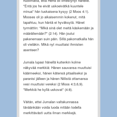
huolimatta, että Herra oli ilmestynyt hänelle.
"Entä jos he eivät uskoeivätkä kuuntele
minua" hän tuskaisena kysyy (2 Moos 4:1).
Mooses oli jo aikaisemmin kokenut, mitä
tapahtuu, kun häntä ei hyväksytä. Hänet
tyrmättiin: "Mikä sinä olet meitä käskemään ja
määräilemään?" (2:14). Hän joutui
pakenemaan suin päin. Sillä pakomatkalla hän
oli vieläkin. Mikä nyt muuttaisi ihmisten
asenteen?
Jumala lupasi hänellä kuitenkin kolme
näkyvää merkkiä: Hänen sauvansa muuttuisi
käärmeeksi, hänen kätensä pitaaliseksi ja
paranisi jälleen ja hänen Niilistä ottamansa
vesi muuttuisi vereksi (2 Moos 4:3,6,9).
"Merkkiä he kyllä uskovat" (4:8).
Väitän, ettei Jumalan valtakunnassa
tänäänkään voida luoda mitään todella
merkittävästi uutta ilman merkkejä.