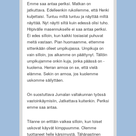
Emme saa antaa periksi. Matkan on
jatkuttava. Edelleenkin rukoilemme, että Henki
kuljettaisi. Tuntuu miltä tuntuu ja näyttää miltä
näyttää. Nyt näytti siltä kuin edessä olisi tuho.
Hiipivälle masennukselle ei saa antaa periksi.
Ei edes silloin, kun kaikki tosiasiat puhuvat
meitä vastaan. Pian huomaamme, ettemme
sittenkään olleet umpikujassa. Umpikuja on
vain silloin, jos aikamme on päättynyt. Tällöin
umpikujamme onkin kuja, jonka päässä on -
kuolema. Herran armoa on se, että vielä
elämme. Sekin on armoa, jos kuolemme
uskomme säilyttäen.
On suostuttava Jumalan valtakunnan työssä
vastoinkäymisiin, Jatkettava kuitenkin. Periksi
emme saa antaa.
Tilanne on erittäin vaikea silloin, kun toiset
uskovat käyvät kimppuumme. Olemme
tuottaneet helle kärsimystä. Tähänastinen