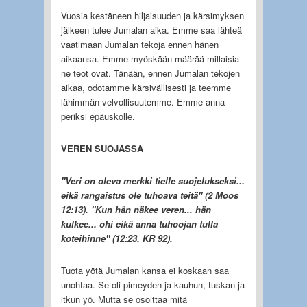
Vuosia kestäneen hiljaisuuden ja kärsimyksen
jälkeen tulee Jumalan aika. Emme saa lähteä
vaatimaan Jumalan tekoja ennen hänen
aikaansa. Emme myöskään määrää millaisia
ne teot ovat. Tänään, ennen Jumalan tekojen
aikaa, odotamme kärsivällisesti ja teemme
lähimmän velvollisuutemme. Emme anna
periksi epäuskolle.
VEREN SUOJASSA
"Veri on oleva merkki tielle suojelukseksi...
eikä rangaistus ole tuhoava teitä" (2 Moos
12:13). "Kun hän näkee veren... hän
kulkee... ohi eikä anna tuhoojan tulla
koteihinne" (12:23, KR 92).
Tuota yötä Jumalan kansa ei koskaan saa
unohtaa. Se oli pimeyden ja kauhun, tuskan ja
itkun yö. Mutta se osoittaa mitä