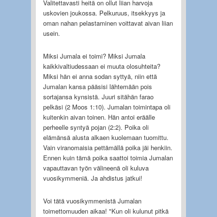
Valitettavasti heitä on ollut liian harvoja
uskovien joukossa. Pelkuruus, itsekkyys ja
oman nahan pelastaminen voittavat aivan liian
usein.
Miksi Jumala ei toimi? Miksi Jumala
kaikkivaltiudessaan ei muuta olosuhteita?
Miksi hän ei anna sodan syttyä, niin että
Jumalan kansa pääsisi lähtemään pois
sortajansa kynsistä. Juuri sitähän farao
pelkäsi (2 Moos 1:10). Jumalan toimintapa oli
kuitenkin aivan toinen. Hän antoi eräälle
perheelle syntyä pojan (2:2). Poika oli
elämänsä alusta alkaen kuolemaan tuomittu.
Vain viranomaisia pettämällä poika jäi henkiin.
Ennen kuin tämä poika saattoi toimia Jumalan
vapauttavan työn välineenä oli kuluva
vuosikymmeniä. Ja ahdistus jatkui!
Voi tätä vuosikymmenistä Jumalan
toimettomuuden aikaa! "Kun oli kulunut pitkä