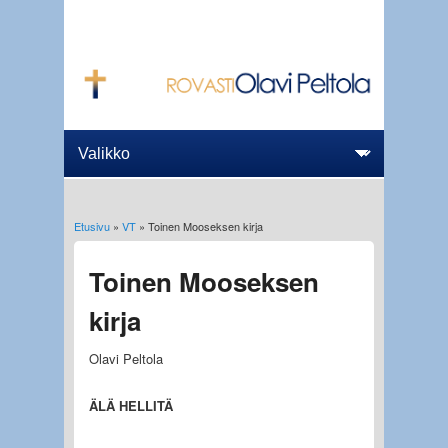
Etusivu
»
VT
» Toinen Mooseksen kirja
Olet täällä
Toinen Mooseksen
kirja
Olavi Peltola
ÄLÄ HELLITÄ