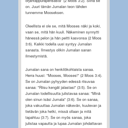
orjantappurapensasta" (2 Moos 3:2). Siinä se
on. Juuri tämän Jumalan teon tähden
tunnemme Mooseksen.
Oleellista ei ole se, mitä Mooses näki ja koki,
vaan se, mitä hän kuuli. Näkeminen synnytti
hänessä pelon ja hän peitti kasvonsa (2 Moos
3:6). Kaikki todella uusi syntyy Jumalan
sanasta. Ilmestys olikin Jumalan sanan
ilmestymistä.
Jumalan sana on henkilökohtaista sanaa.
Herra huusi: "Mooses, Mooses!" (2 Moos 3:4).
Se on Jumalan pyhyyden edessä riisuvaa
sanaa: "Riisu kengät jalastasi" (3:5). Se on
Jumalan todellisuutta julistavaa sanaa: "Minä
olen sinun isäsi Jumala" (3:6). Se on sanaa,
joka vakuuttaa Jumalan näkevän, kuulevan ja
tietävän joka hetki, missä ollaan ja mitä
tapahtuu (3:7). Se on myös sanaa, joka
julistaa vapautta ja lupaa Jumalan johdattavan