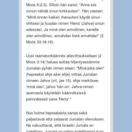
Moos 6:2-3). Silloin hän sanoi: "Anna siis
minun nähdä sinun kirkkautesi". Hän vastasi:
"Minä annan kaiken ihanuuteni käydä sinun
ohitsesi ja huudan nimen 'Herra' (Jahve) sinun
edessäsi. Ja minä olen armollinen, kenelle
olen armollinen, armahdan ketä armahdan" (2
Moos 33:18-19).
Uusi raamatunkäännös alleviittauksellaan (2
Moos 3:14) haluaa auttaa hiljentyessämme
Jumalan pyhän nimen eteen: "Minä-joka olen"
(hepreaksi ehje ašer ehje) viittaa Jumalan
nimeen Jahve (vrt. jae 15). ehje merkitsee
'minä olen', jahve 'hän on'. Jahve-nimen
asemasta käytetään käännöksissä
perinnäisesti sana 'Herra'."
Nuo kolme heprealaista sanaa sekä
paljastavat että salaavat Jumalan olemuksen.
Ne vakuuttavat, että Israelin Jumala on
todellinen. Jumala on paljon todellisempi kuin