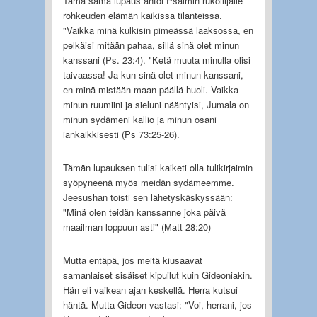
Tämä sama lupaus antoi Psalmin rukoilijalle
rohkeuden elämän kaikissa tilanteissa.
"Vaikka minä kulkisin pimeässä laaksossa, en
pelkäisi mitään pahaa, sillä sinä olet minun
kanssani (Ps. 23:4). "Ketä muuta minulla olisi
taivaassa! Ja kun sinä olet minun kanssani,
en minä mistään maan päällä huoli. Vaikka
minun ruumiini ja sieluni nääntyisi, Jumala on
minun sydämeni kallio ja minun osani
iankaikkisesti (Ps 73:25-26).
Tämän lupauksen tulisi kaiketi olla tulikirjaimin
syöpyneenä myös meidän sydämeemme.
Jeesushan toisti sen lähetyskäskyssään:
"Minä olen teidän kanssanne joka päivä
maailman loppuun asti" (Matt 28:20)
Mutta entäpä, jos meitä kiusaavat
samanlaiset sisäiset kipuilut kuin Gideoniakin.
Hän eli vaikean ajan keskellä. Herra kutsui
häntä. Mutta Gideon vastasi: "Voi, herrani, jos