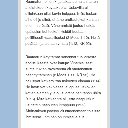
Raamatun toinen kirja alkaa Jumalan lasten
ahdistuksen kuvauksella. Uskovilla ei
silloinkaan ollut kovin helppoa. Eräs tuskan
aihe oli jo siinä, että he erottautuivat kansan
enemmistöstä. Vähemmistö joutuu herkästi
epäluulon kohteeksi. Heidät koetaan
poliittisesti vaaralliseksi (2 Moos 1:10). Heitä
pelätään ja aletaan vihata (1:12, KR 92).
Raamatun käyttämät sanonnat tuolloisesta
ahdistuksesta ovat karuja: Vihamielisesti
suhtautuvien tavoitteena oli suoranainen
näännyttäminen (2 Moos 1:11, KR 92). He
halusivat katkeroittaa uskovien elämää (1:14).
He käyttivät väkivaltaa ja lopulta uskovien
kotien elämän yllä oli suoranainen tapon uhka.
(1:16). Mitä katkerinta oli, että naapuritkin
usutettiin naapurien kimppuun (1:22).
Ahdistuksen pääsyy oli nimenomaan toisissa
ihmisissä. Ihminen on ihmiselle susi.