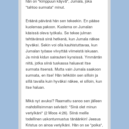
hän on "kimppuun käyvä", Jumala, joka
"tahtoo surmata" minut.
Eräänä päivänä hän sen tekeekin. En pääse
kuolemaa pakoon. Kuolema on Jumalan
käsissä oleva työkalu. Se tekee julman
tehtävänsä sinä hetkenä, kun Jumala näkee
hyväksi. Sekin voi olla kauhistuttavaa, kun
Jumalan työase viivyttää viimeistä iskuaan.
Ja minä kidun sairauteni kynsissä. Ymmärrän
niitä, jotka siinä tuskassa haluavat itse
surmata itsensä. Mutta vain Jumala saakoon
surmata, en itse! Hän tehköön sen silloin ja
sillä tavalla kuin hyväksi näkee, ei silloin, kun
itse haluan.
Mikä nyt avuksi? Raamattu sanoo sen jälleen
mahdollisimman selvästi: "Sinä olet minun
veriylkäni" (2 Moos 4:26). Siinä meille
todellinen uskontunnustus tänäänkin! Jeesus
Kristus on ainoa veriylkäni. Hän on se "poika",