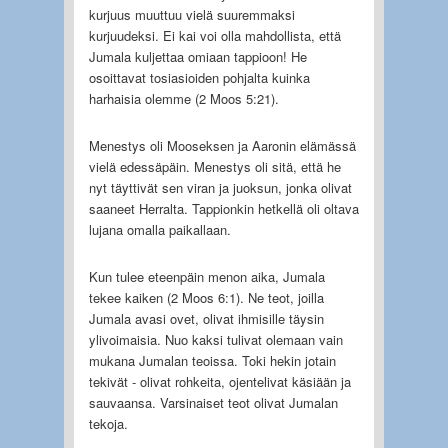
kurjuus muuttuu vielä suuremmaksi
kurjuudeksi. Ei kai voi olla mahdollista, että
Jumala kuljettaa omiaan tappioon! He
osoittavat tosiasioiden pohjalta kuinka
harhaisia olemme (2 Moos 5:21).
Menestys oli Mooseksen ja Aaronin elämässä
vielä edessäpäin. Menestys oli sitä, että he
nyt täyttivät sen viran ja juoksun, jonka olivat
saaneet Herralta. Tappionkin hetkellä oli oltava
lujana omalla paikallaan.
Kun tulee eteenpäin menon aika, Jumala
tekee kaiken (2 Moos 6:1). Ne teot, joilla
Jumala avasi ovet, olivat ihmisille täysin
ylivoimaisia. Nuo kaksi tulivat olemaan vain
mukana Jumalan teoissa. Toki hekin jotain
tekivät - olivat rohkeita, ojentelivat käsiään ja
sauvaansa. Varsinaiset teot olivat Jumalan
tekoja.