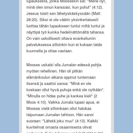
lupauksesta, jonka Mooseskin sai: "Mene nyt,
minä olen sinun kanssasi, kun puhut" (4:12).
Jeesus toisti sen lähetyskäskyssään (Matt
28:20). Siksi ei ole väärin yksinkertaisesti
luottaa tähän lupaukseen tuntui miltä tuntui ja
näyttipä työ kuinka hedelmättömältä tahansa.
On vain uskollisesti oltava evankeliumin
palveluksessa silloinkin kun ei kukaan taida
kuunnella ja ottaa vastaan.
Mooses uskalsi olla Jumalan edessä pohjia
myöten rehellinen. Hän oli pitkän
elämänkoulun aikana oppinut tuntemaan
itsensä ja saattoi sanoa: "Minä en ole
koskaan ollut hyvä puhuja enkä ole nytkään".
"Minulla on hidas puhe ja kankea kieli" (2
Moos 4:10). Vaikka Jumala lupasi apua, ei
Mooses vielä silloinkaan ollut halukas
taipumaan Jumalan tahtoon. Hän sanoi
suoraan: "Lähetä joku muu" (4:13). Kaikki
kuvitelmat omasta osaamisesta olivat