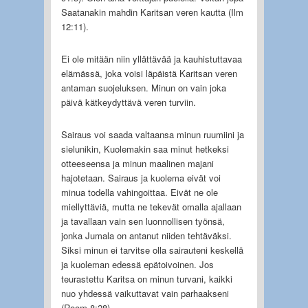
Saatanakin mahdin Karitsan veren kautta (Ilm
12:11).
Ei ole mitään niin yllättävää ja kauhistuttavaa
elämässä, joka voisi läpäistä Karitsan veren
antaman suojeluksen. Minun on vain joka
päivä kätkeydyttävä veren turviin.
Sairaus voi saada valtaansa minun ruumiini ja
sielunikin, Kuolemakin saa minut hetkeksi
otteeseensa ja minun maalinen majani
hajotetaan. Sairaus ja kuolema eivät voi
minua todella vahingoittaa. Eivät ne ole
miellyttäviä, mutta ne tekevät omalla ajallaan
ja tavallaan vain sen luonnollisen työnsä,
jonka Jumala on antanut niiden tehtäväksi.
Siksi minun ei tarvitse olla sairauteni keskellä
ja kuoleman edessä epätoivoinen. Jos
teurastettu Karitsa on minun turvani, kaikki
nuo yhdessä vaikuttavat vain parhaakseni
(Room 8:28).