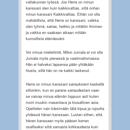
valtakunnan työssä. Jos Herra on minun
kanssani olen kuin kaikkivaltias, sillä onhan
minun kanssani Kaikkivaltias. Eihän voi olla
mahdollista, että Herra on kanssani, vaikka
olen tyhmä, sairas, heikko ja mitätön ihminen
ja vaikka en saakaan aikaan mitään
kunnollista elämässäni.
Voi minua mieletöntä. Miksi Jumala ei voi olla
Jumala myös pienessä ja vaatimattomassa.
Hän ei halveksi lapsensa pään yhtäkään
hiusta, sillä hän on ne kaikki laskenut.
Herra on minun kanssani sairauksieni keskellä
silloinkin, kun en parane sairaudestani vaan
se vaivaa minua elämän loppuun asti kuten
moni muukin masentava ja kiusallinen asia.
Opettelen vain kärsimään tätä kipua ja rujoutta
yhdessä hänen kanssaan. Luotan siihen, että
hänen kanssaan myös pääsen kerran
osalliseksi siitä samasta kirkkaudesta kuin