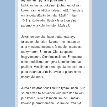
myöhemmin pyhänä ja salattuna
kaikkivaltiaana. Jokainen joutuu vuorollaan
kokemaan henkilökohtaisesti, että "hirmuista
on langeta elävän Jumalan käsiin" (Hepr
10:31). Kuitenkin niissä käsissä on aina
parempi olla kuin ihmisten käsissä.
Jokainen Jumalan lapsi tietää, että syy
tällaiseen Jumalan "kovaan" toimintaan on
aina minussa itsessäni. Minä olen sisäisesti
särkymätön. En taivu. Olen itsepäinen
häijyydessäni. Olen kapinallinen. En suostu
siihen todellisuuteen, joka kuitenkin kaatuu
päälleni. Minulla on omat ajatukseni siitä, mitä
pitää tapahtua ja millä tavoin ja pidän kiinni
näkemyksistäni.
Jumala käyttää todellisuutta työkalunaan. Kun
se on aivan toisenlainen kuin mitä itse toivon
ja rukoilen, silloin isimpäni kokee Jumalan
kovana ja armottomana. Se kokee, että nyt