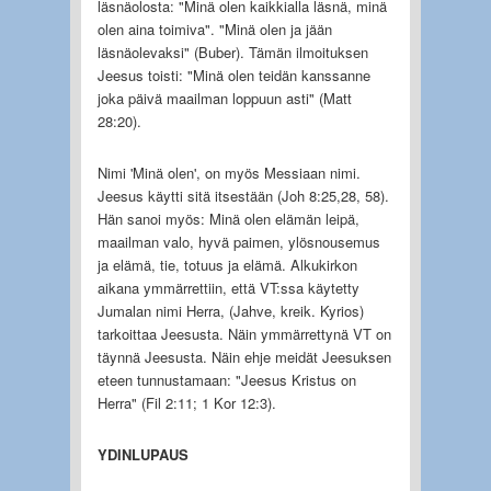
läsnäolosta: "Minä olen kaikkialla läsnä, minä
olen aina toimiva". "Minä olen ja jään
läsnäolevaksi" (Buber). Tämän ilmoituksen
Jeesus toisti: "Minä olen teidän kanssanne
joka päivä maailman loppuun asti" (Matt
28:20).
Nimi 'Minä olen', on myös Messiaan nimi.
Jeesus käytti sitä itsestään (Joh 8:25,28, 58).
Hän sanoi myös: Minä olen elämän leipä,
maailman valo, hyvä paimen, ylösnousemus
ja elämä, tie, totuus ja elämä. Alkukirkon
aikana ymmärrettiin, että VT:ssa käytetty
Jumalan nimi Herra, (Jahve, kreik. Kyrios)
tarkoittaa Jeesusta. Näin ymmärrettynä VT on
täynnä Jeesusta. Näin ehje meidät Jeesuksen
eteen tunnustamaan: "Jeesus Kristus on
Herra" (Fil 2:11; 1 Kor 12:3).
YDINLUPAUS