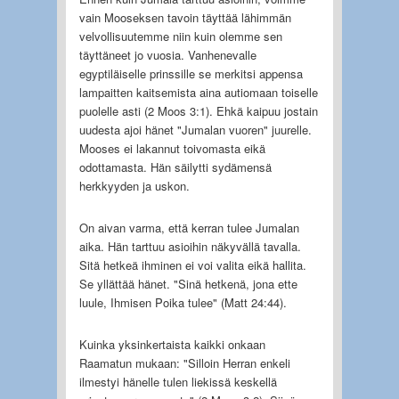
vain Mooseksen tavoin täyttää lähimmän
velvollisuutemme niin kuin olemme sen
täyttäneet jo vuosia. Vanhenevalle
egyptiläiselle prinssille se merkitsi appensa
lampaitten kaitsemista aina autiomaan toiselle
puolelle asti (2 Moos 3:1). Ehkä kaipuu jostain
uudesta ajoi hänet "Jumalan vuoren" juurelle.
Mooses ei lakannut toivomasta eikä
odottamasta. Hän säilytti sydämensä
herkkyyden ja uskon.
On aivan varma, että kerran tulee Jumalan
aika. Hän tarttuu asioihin näkyvällä tavalla.
Sitä hetkeä ihminen ei voi valita eikä hallita.
Se yllättää hänet. "Sinä hetkenä, jona ette
luule, Ihmisen Poika tulee" (Matt 24:44).
Kuinka yksinkertaista kaikki onkaan
Raamatun mukaan: "Silloin Herran enkeli
ilmestyi hänelle tulen liekissä keskellä