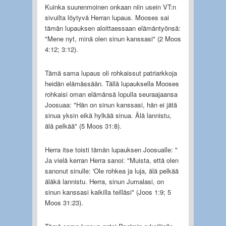
Kuinka suurenmoinen onkaan niin usein VT:n
sivuilta löytyvä Herran lupaus. Mooses sai
tämän lupauksen aloittaessaan elämäntyönsä:
"Mene nyt, minä olen sinun kanssasi" (2 Moos
4:12; 3:12).
Tämä sama lupaus oli rohkaissut patriarkkoja
heidän elämässään. Tällä lupauksella Mooses
rohkaisi oman elämänsä lopulla seuraajaansa
Joosuaa: "Hän on sinun kanssasi, hän ei jätä
sinua yksin eikä hylkää sinua. Älä lannistu,
älä pelkää" (5 Moos 31:8).
Herra itse toisti tämän lupauksen Joosualle: "
Ja vielä kerran Herra sanoi: "Muista, että olen
sanonut sinulle: 'Ole rohkea ja luja, älä pelkää
äläkä lannistu. Herra, sinun Jumalasi, on
sinun kanssasi kaikilla teilläsi" (Joos 1:9; 5
Moos 31:23).