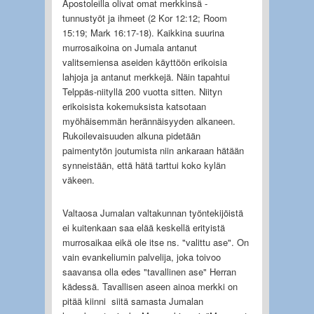
Apostoleilla olivat omat merkkinsä -
tunnustyöt ja ihmeet (2 Kor 12:12; Room
15:19; Mark 16:17-18). Kaikkina suurina
murrosaikoina on Jumala antanut
valitsemiensa aseiden käyttöön erikoisia
lahjoja ja antanut merkkejä. Näin tapahtui
Telppäs-niityllä 200 vuotta sitten. Niityn
erikoisista kokemuksista katsotaan
myöhäisemmän herännäisyyden alkaneen.
Rukoilevaisuuden alkuna pidetään
paimentytön joutumista niin ankaraan hätään
synneistään, että hätä tarttui koko kylän
väkeen.
Valtaosa Jumalan valtakunnan työntekijöistä
ei kuitenkaan saa elää keskellä erityistä
murrosaikaa eikä ole itse ns. "valittu ase". On
vain evankeliumin palvelija, joka toivoo
saavansa olla edes "tavallinen ase" Herran
kädessä. Tavallisen aseen ainoa merkki on
pitää kiinni siitä samasta Jumalan