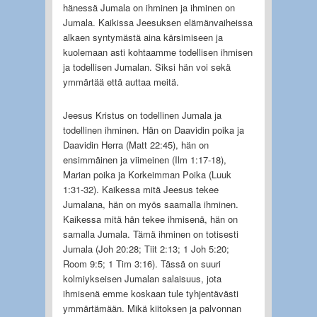
hänessä Jumala on ihminen ja ihminen on
Jumala. Kaikissa Jeesuksen elämänvaiheissa
alkaen syntymästä aina kärsimiseen ja
kuolemaan asti kohtaamme todellisen ihmisen
ja todellisen Jumalan. Siksi hän voi sekä
ymmärtää että auttaa meitä.
Jeesus Kristus on todellinen Jumala ja
todellinen ihminen. Hän on Daavidin poika ja
Daavidin Herra (Matt 22:45), hän on
ensimmäinen ja viimeinen (Ilm 1:17-18),
Marian poika ja Korkeimman Poika (Luuk
1:31-32). Kaikessa mitä Jeesus tekee
Jumalana, hän on myös saamalla ihminen.
Kaikessa mitä hän tekee ihmisenä, hän on
samalla Jumala. Tämä ihminen on totisesti
Jumala (Joh 20:28; Tiit 2:13; 1 Joh 5:20;
Room 9:5; 1 Tim 3:16). Tässä on suuri
kolmiykseisen Jumalan salaisuus, jota
ihmisenä emme koskaan tule tyhjentävästi
ymmärtämään. Mikä kiitoksen ja palvonnan