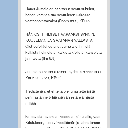
Hänet Jumala on asettanut sovitusuhriksi,
hänen verensä tuo sovituksen uskossa
vastaanotettavaksi (Room 3:25, KR92)
HÄN OSTI IHMISET VAPAAKSI SYNNIN,
KUOLEMAN JA SAATANAN VALLASTA:
Olet verelläsi ostanut Jumalalle ihmisiä
kaikista heimoista, kaikista kielistä, kansoista
ja maista (Ilm 5:9)
Jumala on ostanut teidät täydestä hinnasta (1
Kor 6:20, 7:23, KR92)
Tiedättehän, ettei teitä ole lunastettu isiltä
perimästänne tyhjänpäiväisestä elämästä
millään
katoavalla tavaralla, hopealla tai kullalla, vaan
Kristuksen, tuon virheettömän ja tahrattoman