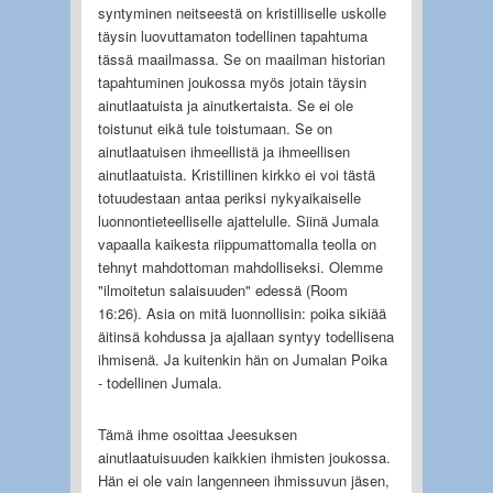
syntyminen neitseestä on kristilliselle uskolle
täysin luovuttamaton todellinen tapahtuma
tässä maailmassa. Se on maailman historian
tapahtuminen joukossa myös jotain täysin
ainutlaatuista ja ainutkertaista. Se ei ole
toistunut eikä tule toistumaan. Se on
ainutlaatuisen ihmeellistä ja ihmeellisen
ainutlaatuista. Kristillinen kirkko ei voi tästä
totuudestaan antaa periksi nykyaikaiselle
luonnontieteelliselle ajattelulle. Siinä Jumala
vapaalla kaikesta riippumattomalla teolla on
tehnyt mahdottoman mahdolliseksi. Olemme
"ilmoitetun salaisuuden" edessä (Room
16:26). Asia on mitä luonnollisin: poika sikiää
äitinsä kohdussa ja ajallaan syntyy todellisena
ihmisenä. Ja kuitenkin hän on Jumalan Poika
- todellinen Jumala.
Tämä ihme osoittaa Jeesuksen
ainutlaatuisuuden kaikkien ihmisten joukossa.
Hän ei ole vain langenneen ihmissuvun jäsen,