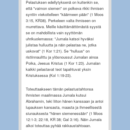
Pelastuksen edellytyksenä on kuitenkin se,
että "vaimon siemen" on polkeva rikki ihmisen
syntiin viekoitelleen "käärmeen pään" (1 Moos
3:15, KR38). Perkeleen valta ihmiseen on
murrettava. Meille käsittämättömästä syystä
se on mahdollista vain syyttömän
uhrikuolemassa: "Jumala katsoi hyväksi
julistaa hulluutta ja näin pelastaa ne, jotka
uskovat" (1 Kor 1:21). Se "hulluus" on
ristiinnaulittu ja ylösnoussut Jumalan ainoa
Poika, Jeesus Kristus (1 Kor 1:23). Jumalan
kaikki pelastavat teot tapahtuvat yksin
Kristuksessa (Kol 1:19-23).
Toteuttaakseen tämän pelastustahtonsa
ihmisten maailmassa Jumala kutsui
Abrahamin, teki liiton hänen kanssaan ja antoi
lupauksen kansasta, maasta ja ihmeellisestä
siunauksesta "hänen siemenessään" (1 Moos
12:1-3; 22:18, KR 38; Gal 3:16). Näin Jumala
alkoi toteuttaa pyhää rakkaustahtoaan.