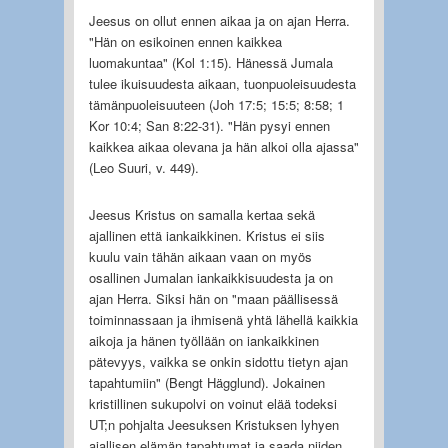
Jeesus on ollut ennen aikaa ja on ajan Herra.
"Hän on esikoinen ennen kaikkea
luomakuntaa" (Kol 1:15). Hänessä Jumala
tulee ikuisuudesta aikaan, tuonpuoleisuudesta
tämänpuoleisuuteen (Joh 17:5; 15:5; 8:58; 1
Kor 10:4; San 8:22-31). "Hän pysyi ennen
kaikkea aikaa olevana ja hän alkoi olla ajassa"
(Leo Suuri, v. 449).
Jeesus Kristus on samalla kertaa sekä
ajallinen että iankaikkinen. Kristus ei siis
kuulu vain tähän aikaan vaan on myös
osallinen Jumalan iankaikkisuudesta ja on
ajan Herra. Siksi hän on "maan päällisessä
toiminnassaan ja ihmisenä yhtä lähellä kaikkia
aikoja ja hänen työllään on iankaikkinen
pätevyys, vaikka se onkin sidottu tietyn ajan
tapahtumiin" (Bengt Hägglund). Jokainen
kristillinen sukupolvi on voinut elää todeksi
UT;n pohjalta Jeesuksen Kristuksen lyhyen
ajallisen elämän tapahtumat ja saada niiden