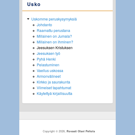
Usko
Uskomme peruskysymyksiä
Johdanto
Raamattu perustana
Millainen on Jumala?
Millainen on ihminen?
Jeesuksen Kristuksen
Jeesuksen työ
Pyhä Henki
Pelastuminen
Vaellus uskossa
Armonvälineet
Kirkko ja saurakunta
Viimeiset tapahtumat
Käytettyä kirjallisuutta
Copyright © 2026,
Rovasti Olavi Peltola