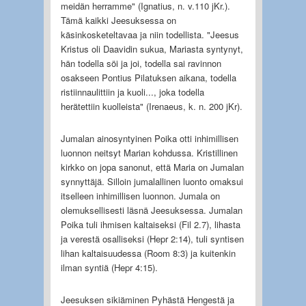
meidän herramme" (Ignatius, n. v.110 jKr.).
Tämä kaikki Jeesuksessa on
käsinkosketeltavaa ja niin todellista. "Jeesus
Kristus oli Daavidin sukua, Mariasta syntynyt,
hän todella söi ja joi, todella sai ravinnon
osakseen Pontius Pilatuksen aikana, todella
ristiinnaulittiin ja kuoli..., joka todella
herätettiin kuolleista" (Irenaeus, k. n. 200 jKr).
Jumalan ainosyntyinen Poika otti inhimillisen
luonnon neitsyt Marian kohdussa. Kristillinen
kirkko on jopa sanonut, että Maria on Jumalan
synnyttäjä. Silloin jumalallinen luonto omaksui
itselleen inhimillisen luonnon. Jumala on
olemuksellisesti läsnä Jeesuksessa. Jumalan
Poika tuli ihmisen kaltaiseksi (Fil 2.7), lihasta
ja verestä osalliseksi (Hepr 2:14), tuli syntisen
lihan kaltaisuudessa (Room 8:3) ja kuitenkin
ilman syntiä (Hepr 4:15).
Jeesuksen sikiäminen Pyhästä Hengestä ja