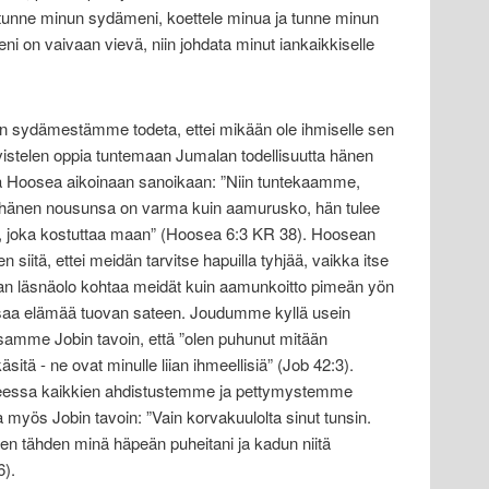
 tunne minun sydämeni, koettele minua ja tunne minun
eni on vaivaan vievä, niin johdata minut iankaikkiselle
 sydämestämme todeta, ettei mikään ole ihmiselle sen
stelen oppia tuntemaan Jumalan todellisuutta hänen
a Hoosea aikoinaan sanoikaan: ”Niin tuntekaamme,
hänen nousunsa on varma kuin aamurusko, hän tulee
e, joka kostuttaa maan” (Hoosea 6:3 KR 38). Hoosean
 siitä, ettei meidän tarvitse hapuilla tyhjää, vaikka itse
ran läsnäolo kohtaa meidät kuin aamunkoitto pimeän yön
a saa elämää tuovan sateen. Joudumme kyllä usein
mme Jobin tavoin, että ”olen puhunut mitään
sitä - ne ovat minulle liian ihmeellisiä” (Job 42:3).
eessa kaikkien ahdistustemme ja pettymystemme
myös Jobin tavoin: ”Vain korvakuulolta sinut tunsin.
Sen tähden minä häpeän puheitani ja kadun niitä
6).