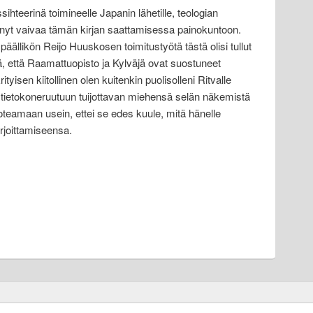
sihteerinä toimineelle Japanin lähetille, teologian
hnyt vaivaa tämän kirjan saattamisessa painokuntoon.
llikön Reijo Huuskosen toimitustyötä tästä olisi tullut
tä, että Raamattuopisto ja Kylväjä ovat suostuneet
tyisen kiitollinen olen kuitenkin puolisolleni Ritvalle
yt tietokoneruutuun tuijottavan miehensä selän näkemistä
toteamaan usein, ettei se edes kuule, mitä hänelle
irjoittamiseensa.