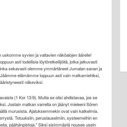
isen uskomme syvien ja valtavien näköalojen äärelle!
un asti todellisia löytöretkeilijöitä, jotka jatkuvasti
nka sekavasti olemme ymmärtäneet Jumalan sanan ja
. Jäämme elämämme loppuun asti vain matkamiehiksi,
vääristyneesti näkeviksi.
vaista (1 Kor 13:9). Mutta se olisi ahdistavaa, jos se
seksi. Jostain matkan varrelta on jäänyt mieleeni Sören
äällä murusista. Ajatuksemmekin ovat vain katkelmia.
rrystä. Totuuksiin, peruslauselmiin, systeemeihin en
hteita, päähänpistoja." Siksi sisimmästä nousee usein