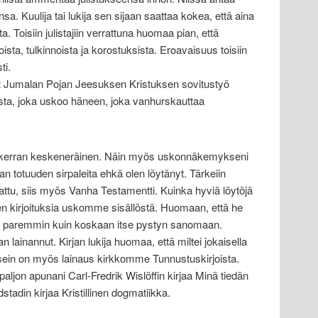
. Kuulija tai lukija sen sijaan saattaa kokea, että aina
. Toisiin julistajiin verrattuna huomaa pian, että
a, tulkinnoista ja korostuksista. Eroavaisuus toisiin
ti.
lut Jumalan Pojan Jeesuksen Kristuksen sovitustyö
osta, joka uskoo häneen, joka vanhurskauttaa
an kerran keskeneräinen. Näin myös uskonnäkemykseni
n totuuden sirpaleita ehkä olen löytänyt. Tärkeiin
ttu, siis myös Vanha Testamentti. Kuinka hyviä löytöjä
en kirjoituksia uskomme sisällöstä. Huomaan, että he
on paremmin kuin koskaan itse pystyn sanomaan.
an lainannut. Kirjan lukija huomaa, että miltei jokaisella
usein on myös lainaus kirkkomme Tunnustuskirjoista.
aljon apunani Carl-Fredrik Wislöffin kirjaa Minä tiedän
tadin kirjaa Kristillinen dogmatiikka.