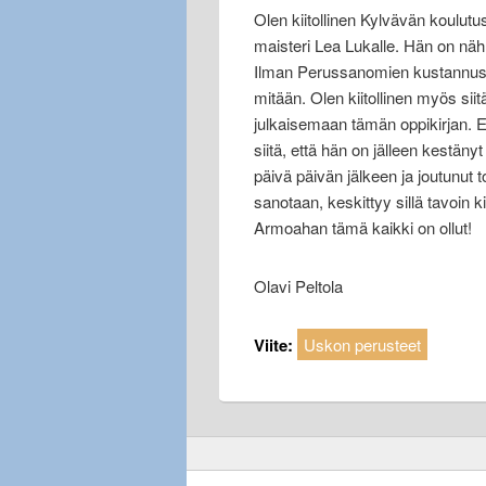
Olen kiitollinen Kylvävän koulutus
maisteri Lea Lukalle. Hän on nä
Ilman Perussanomien kustannuspää
mitään. Olen kiitollinen myös sii
julkaisemaan tämän oppikirjan. Eri
siitä, että hän on jälleen kestän
päivä päivän jälkeen ja joutunut 
sanotaan, keskittyy sillä tavoin k
Armoahan tämä kaikki on ollut!
Olavi Peltola
Viite:
Uskon perusteet