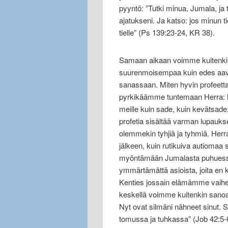
pyyntö: ”Tutki minua, Jumala, ja
ajatukseni. Ja katso: jos minun ti
tielle” (Ps 139:23-24, KR 38).
Samaan aikaan voimme kuitenkin
suurenmoisempaa kuin edes aavi
sanassaan. Miten hyvin profeett
pyrkikäämme tuntemaan Herra: 
meille kuin sade, kuin kevätsad
profetia sisältää varman lupauksen
olemmekin tyhjiä ja tyhmiä. Her
jälkeen, kuin rutikuiva autioma
myöntämään Jumalasta puhuessa
ymmärtämättä asioista, joita en kä
Kenties jossain elämämme vaih
keskellä voimme kuitenkin sanoa 
Nyt ovat silmäni nähneet sinut. 
tomussa ja tuhkassa” (Job 42:5-