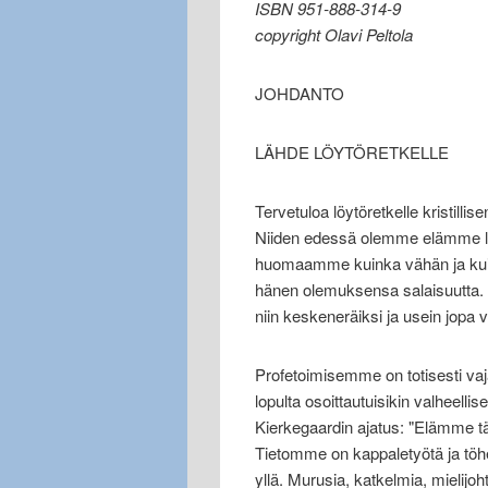
ISBN 951-888-314-9
copyright Olavi Peltola
JOHDANTO
LÄHDE LÖYTÖRETKELLE
Tervetuloa löytöretkelle kristill
Niiden edessä olemme elämme loppu
huomaamme kuinka vähän ja kui
hänen olemuksensa salaisuutta
niin keskeneräiksi ja usein jopa 
Profetoimisemme on totisesti vaja
lopulta osoittautuisikin valheelli
Kierkegaardin ajatus: "Elämme t
Tietomme on kappaletyötä ja töhe
yllä. Murusia, katkelmia, mielijo