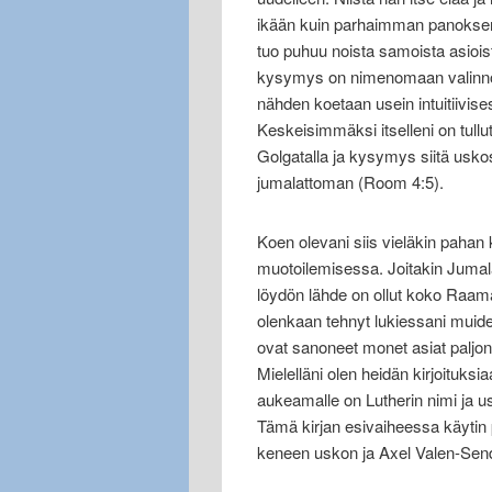
ikään kuin parhaimman panoksensa
tuo puhuu noista samoista asioista
kysymys on nimenomaan valinnoist
nähden koetaan usein intuitiivises
Keskeisimmäksi itselleni on tul
Golgatalla ja kysymys siitä usk
jumalattoman (Room 4:5).
Koen olevani siis vieläkin pah
muotoilemisessa. Joitakin Jumala
löydön lähde on ollut koko Raama
olenkaan tehnyt lukiessani muid
ovat sanoneet monet asiat palj
Mielelläni olen heidän kirjoituksia
aukeamalle on Lutherin nimi ja 
Tämä kirjan esivaiheessa käytin p
keneen uskon ja Axel Valen-Sends