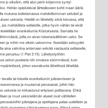
me jo siksikin, että alun perin kirjamme syntyi
ueksi. Hehän opiskelevat lähteäkseen kohti maan ääriä.
lla mukana todistamassa mahdollisimman selvästi ja
ksen uskosta. Heidät on lähetetty siinä toivossa, että
os mahdollista sellaisille, jotka hyvin vähän tai eivät
inkielellään evankeliumia Kristuksesta. Samalla he
ähimmäisiä, joilla on aivan toisensisältöinen usko. Se
eneen ja mihin me oikein uskomme. Itsestään selvyydet
lla aina valmiina antamaan selvää vastausta sellaiselle,
me perustuu (1 Piet 3:15). Lähetystyöhön
elua uskon puolesta niin omassa sisimmässä, kuin
mpäristössä, johon seurakunta lähettinsä lähettää.
 tavalla tai toisella evankeliumin julistamiseen ja
nsanomansa ja muutamat perusasiat, joihin hän
tuus uskosta on kirkastunut erityisen polttavana. Ehkä
illaan ja muut uskonelämän alueet ovat vähitellen
rusasioihin julistajana ja opettajana palaa uudelleen ja
a niistä ammentaa julistukseensa innon. Niissä antaa