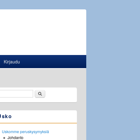
Kirjaudu
Etsi
Hakulomake
Usko
Uskomme peruskysymyksiä
Johdanto