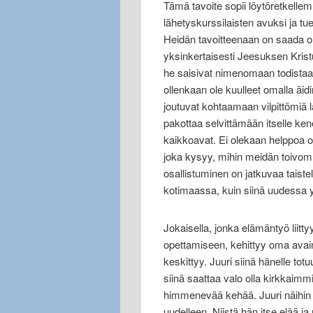
Tämä tavoite sopii löytöretkellem
lähetyskurssilaisten avuksi ja t
Heidän tavoitteenaan on saada o
yksinkertaisesti Jeesuksen Kristu
he saisivat nimenomaan todistaa, j
ollenkaan ole kuulleet omalla äid
joutuvat kohtaamaan vilpittömiä l
pakottaa selvittämään itselle k
kaikkoavat. Ei olekaan helppoa o
joka kysyy, mihin meidän toivom
osallistuminen on jatkuvaa taist
kotimaassa, kuin siinä uudessa y
Jokaisella, jonka elämäntyö liittyy
opettamiseen, kehittyy oma avai
keskittyy. Juuri siinä hänelle to
siinä saattaa valo olla kirkkaimm
himmenevää kehää. Juuri näihin pe
uudelleen. Niistä hän itse elää j