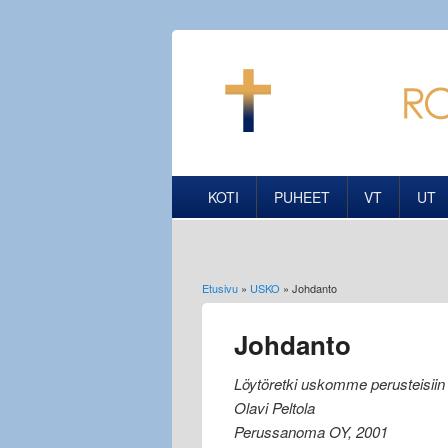
KOTI
PUHEET
VT
UT
Etusivu
»
USKO
» Johdanto
Olet täällä
Johdanto
Löytöretki uskomme perusteisiin
Olavi Peltola
Perussanoma OY, 2001