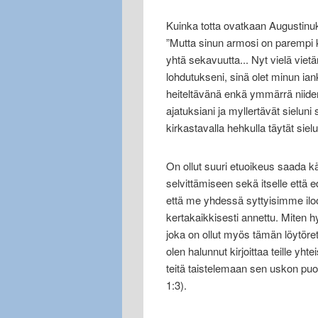
Kuinka totta ovatkaan Augustinu
”Mutta sinun armosi on parempi 
yhtä sekavuutta... Nyt vielä viet
lohdutukseni, sinä olet minun ian
heiteltävänä enkä ymmärrä niiden 
ajatuksiani ja myllertävät sielun
kirkastavalla hehkulla täytät sie
On ollut suuri etuoikeus saada kä
selvittämiseen sekä itselle että e
että me yhdessä syttyisimme iloon 
kertakaikkisesti annettu. Miten hy
joka on ollut myös tämän löytöre
olen halunnut kirjoittaa teille y
teitä taistelemaan sen uskon puol
1:3).