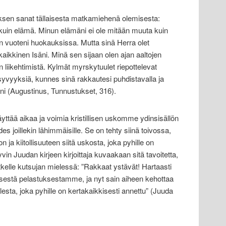
ksen sanat tällaisesta matkamiehenä olemisesta:
kuin elämä. Minun elämäni ei ole mitään muuta kuin
än vuoteni huokauksissa. Mutta sinä Herra olet
kaikkinen Isäni. Minä sen sijaan olen ajan aaltojen
liikehtimistä. Kylmät myrskytuulet riepottelevat
i syvyyksiä, kunnes sinä rakkautesi puhdistavalla ja
luni (Augustinus, Tunnustukset, 316).
yttää aikaa ja voimia kristillisen uskomme ydinsisällön
des joillekin lähimmäisille. Se on tehty siinä toivossa,
ja kiitollisuuteen siitä uskosta, joka pyhille on
vin Juudan kirjeen kirjoittaja kuvaakaan sitä tavoitetta,
tkelle kutsujan mielessä: ”Rakkaat ystävät! Hartaasti
hteisestä pelastuksestamme, ja nyt sain aiheen kehottaa
esta, joka pyhille on kertakaikkisesti annettu” (Juuda