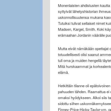
Monenlaisten ahdistusten kautta s
syttyivät lähetyshistorian ihmeu
uskonnollisuutensa mukana kasvo
Tutuiksi tulivat sellaiset nime
Madsen, Kargel, Smith. Koki käy
erämaahan Jordanin väärälle puol
Mutta eivät nämäkään opettajat os
totuudellisesti olisi saanut amme
tuli oma ja muiden hengellä täyte
Mitä hurskaammat ja korkealento
elämä.
Hetkittäin tilanne oli epätoivoi
pahuuden tähden. Raamattua ei us
omaksi hyödykseen. Alkoi siis 
sidottu siihen uskonnäkemyksee
Finney-Price-Hicks-Taylor-ym. opet