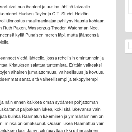
ortuivat nuo ihanteet ja uusina tähtinä taivaalle
skomiehet Hudson Taylor ja C.T. Studd. Heidän
i kiinnostus maailmanlaajaa pyhitysvirtausta kohtaan.
t kuin Ruth Paxon, Wasserzug-Traeder, Watchman Nee,
neensä kyllä Punaisen meren läpi, mutta jääneensä
elle.
anneet viedä lähteelle, jossa rehellisin omintunnoin ja
ntaa Kristuksen salattua tuntemista. Erittäin vaikeaksi
ttyjen alhainen jumalattomuus, valheellisuus ja kovuus.
isemmat sanat, sitä valheellisempi ja tekopyhempi
nen ja näin ennen kaikkea oman sydämen pohjattoman
kaltanut paljoakaan lukea, koki sitä lukevansa vain
tajuta kuinka Raamatun lukeminen ja ymmärtäminen on
n, minkä on omaksunut. Osasin lukea Raamattua vain
uksen läpi. Ja nyt piti räjäyttää rikki siihenastinen