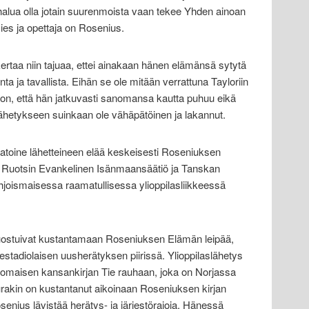
halua olla jotain suurenmoista vaan tekee Yhden ainoan
ies ja opettaja on Rosenius.
taa niin tajuaa, ettei ainakaan hänen elämänsä sytytä
ta ja tavallista. Eihän se ole mitään verrattuna Tayloriin
ä on, että hän jatkuvasti sanomansa kautta puhuu eikä
hetykseen suinkaan ole vähäpätöinen ja lakannut.
 satoine lähetteineen elää keskeisesti Roseniuksen
 Ruotsin Evankelinen Isänmaansäätiö ja Tanskan
hjoismaisessa raamatullisessa ylioppilasliikkeessä
uostuivat kustantamaan Roseniuksen Elämän leipää,
estadiolaisen uusherätyksen piirissä. Ylioppilaslähetys
omaisen kansankirjan Tie rauhaan, joka on Norjassa
urakin on kustantanut aikoinaan Roseniuksen kirjan
enius lävistää herätys- ja järjestörajoja. Hänessä