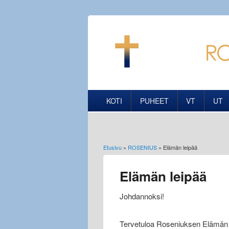
KOTI
PUHEET
VT
UT
Etusivu
»
ROSENIUS
» Elämän leipää
Olet täällä
Elämän leipää
Johdannoksi!
Tervetuloa Roseniuksen Elämän 