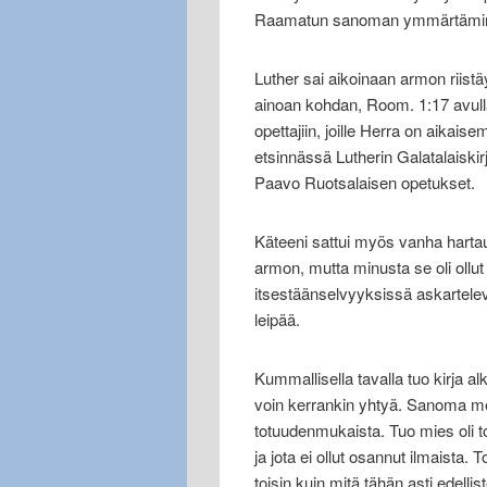
Raamatun sanoman ymmärtäminen
Luther sai aikoinaan armon riistä
ainoan kohdan, Room. 1:17 avulla
opettajiin, joille Herra on aikais
etsinnässä Lutherin Galatalaiski
Paavo Ruotsalaisen opetukset.
Käteeni sattui myös vanha hartaus
armon, mutta minusta se oli ollu
itsestäänselvyyksissä askartele
leipää.
Kummallisella tavalla tuo kirja al
voin kerrankin yhtyä. Sanoma meni 
totuudenmukaista. Tuo mies oli totis
ja jota ei ollut osannut ilmaista
toisin kuin mitä tähän asti edell