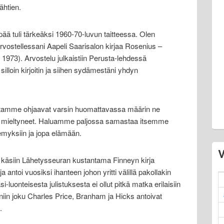
ähtien.
ää tuli tärkeäksi 1960-70-luvun taitteessa. Olen
 arvostellessani Aapeli Saarisalon kirjaa Rosenius –
973). Arvostelu julkaistiin Perusta-lehdessä
lloin kirjoitin ja siihen sydämestäni yhdyn
itamme ohjaavat varsin huomattavassa määrin ne
me mieltyneet. Haluamme paljossa samastaa itsemme
myksiin ja jopa elämään.
V
 käsiin Lähetysseuran kustantama Finneyn kirja
ja antoi vuosiksi ihanteen johon yritti välillä pakollakin
-luonteisesta julistuksesta ei ollut pitkä matka erilaisiin
ja niin joku Charles Price, Branham ja Hicks antoivat
.