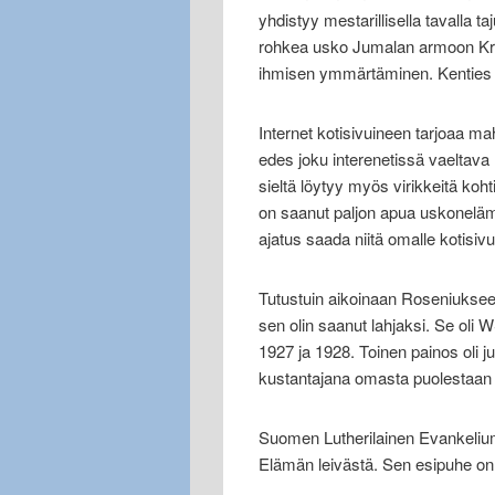
yhdistyy mestarillisella tavalla
rohkea usko Jumalan armoon Kris
ihmisen ymmärtäminen. Kenties j
Internet kotisivuineen tarjoaa mah
edes joku interenetissä vaeltava
sieltä löytyy myös virikkeitä koh
on saanut paljon apua uskonelämän
ajatus saada niitä omalle kotisivul
Tutustuin aikoinaan Roseniukse
sen olin saanut lahjaksi. Se ol
1927 ja 1928. Toinen painos oli ju
kustantajana omasta puolestaan on
Suomen Lutherilainen Evankelium
Elämän leivästä. Sen esipuhe on