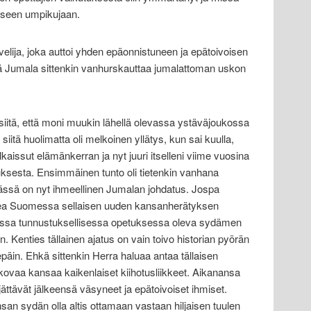
liseen umpikujaan.
velija, joka auttoi yhden epäonnistuneen ja epätoivoisen
tä Jumala sittenkin vanhurskauttaa jumalattoman uskon
 siitä, että moni muukin lähellä olevassa ystäväjoukossa
siitä huolimatta oli melkoinen yllätys, kun sai kuulla,
ulkaissut elämänkerran ja nyt juuri itselleni viime vuosina
uksesta. Ensimmäinen tunto oli tietenkin vanhana
ssä on nyt ihmeellinen Jumalan johdatus. Jospa
kea Suomessa sellaisen uuden kansanherätyksen
ssa tunnustuksellisessa opetuksessa oleva sydämen
n. Kenties tällainen ajatus on vain toivo historian pyörän
äin. Ehkä sittenkin Herra haluaa antaa tällaisen
ovaa kansaa kaikenlaiset kiihotusliikkeet. Aikanansa
jättävät jälkeensä väsyneet ja epätoivoiset ihmiset.
san sydän olla altis ottamaan vastaan hiljaisen tuulen