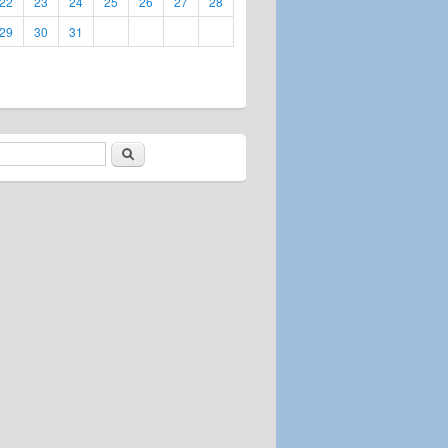
22
23
24
25
26
27
28
29
30
31
Etsi
Hakulomake