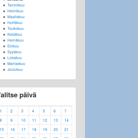
Tammikuu
Helmikuu
Maaliskuu
Huhtikuu
Toukokuu
Kesäkuu
Heinäkuu
Elokuu
Syyskuu
Lokakuu
Marraskuu
Joulukuu
alitse päivä
1
2
3
4
5
6
7
8
9
10
11
12
13
14
15
16
17
18
19
20
21