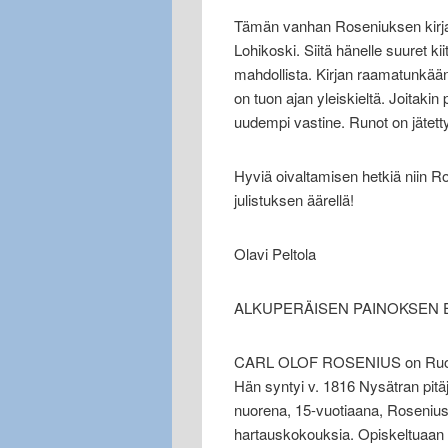
Tämän vanhan Roseniuksen kirja
Lohikoski. Siitä hänelle suuret ki
mahdollista. Kirjan raamatunkään
on tuon ajan yleiskieltä. Joitakin p
uudempi vastine. Runot on jätetty
Hyviä oivaltamisen hetkiä niin R
julistuksen äärellä!
Olavi Peltola
ALKUPERÄISEN PAINOKSEN 
CARL OLOF ROSENIUS on Ruotsin
Hän syntyi v. 1816 Nysätran pitä
nuorena, 15-vuotiaana, Rosenius 
hartauskokouksia. Opiskeltuaan 