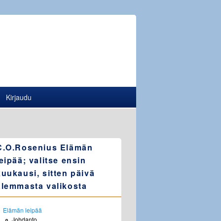
Kirjaudu
C.O.Rosenius Elämän
leipää; valitse ensin
kuukausi, sitten päivä
alemmasta valikosta
Elämän leipää
Johdanto