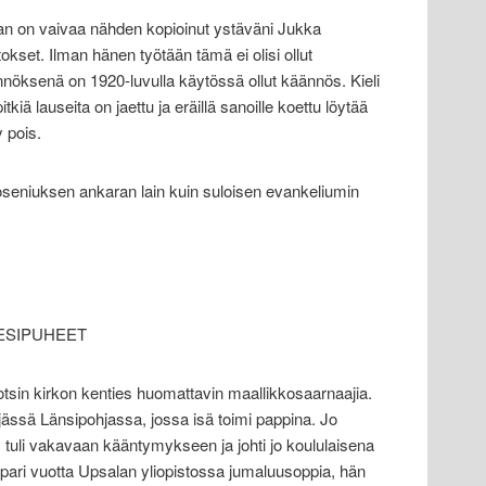
n on vaivaa nähden kopioinut ystäväni Jukka
itokset. Ilman hänen työtään tämä ei olisi ollut
nöksenä on 1920-luvulla käytössä ollut käännös. Kieli
itkiä lauseita on jaettu ja eräillä sanoille koettu löytää
 pois.
oseniuksen ankaran lain kuin suloisen evankeliumin
ESIPUHEET
 kirkon kenties huomattavin maallikkosaarnaajia.
jässä Länsipohjassa, jossa isä toimi pappina. Jo
tuli vakavaan kääntymykseen ja johti jo koululaisena
pari vuotta Upsalan yliopistossa jumaluusoppia, hän