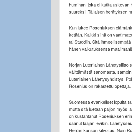
huminan, joka ei kutita uskovan 
suureksi. Tällaisen herätyksen m
Kun lukee Roseniuksen elämänker
ketään. Kaikki siinä on vaatimaton
tai Studdiin. Sitä ihmeellisempä
hänen vaikutuksensa maailmanlä
Norjan Luterilainen Lähetysliitto
välittämästä sanomasta, samoin
Luterilainen Lähetysyhdistys. Po
Rosenius on rakastettu opettaja.
Suomessa evankeliset lopulta s
mutta sitä luetaan paljon myös la
on kustantanut Roseniuksen erin
saanut laajan levikin. Lähetysse
Herran kansan kilvoitus. Näin Ros