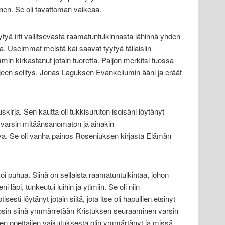
. Se oli tavattoman vaikeaa.
ytyä irti vallitsevasta raamatuntulkinnasta lähinnä yhden
. Useimmat meistä kai saavat tyytyä tällaisiin
emmin kirkastanut jotain tuoretta. Paljon merkitsi tuossa
rjeen selitys, Jonas Laguksen Evankeliumin ääni ja eräät
kirja. Sen kautta oli tukkisuruton isoisäni löytänyt
t varsin mitäänsanomaton ja ainakin
va. Se oli vanha painos Roseniuksen kirjasta Elämän
koi puhua. Siinä on sellaista raamatuntulkintaa, johon
läpi, tunkeutui luihin ja ytimiin. Se oli niin
esti löytänyt jotain siitä, jota itse oli hapuillen etsinyt
. Tosin siinä ymmärretään Kristuksen seuraaminen varsin
isten opettajien vaikutuksesta olin ymmärtänyt ja missä