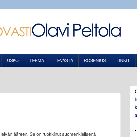
USKO
TEEMAT
EVÄSTÄ
ROSENIUS
LINKIT
leivän ääreen. Se on ruokkinut suomenkielisenä