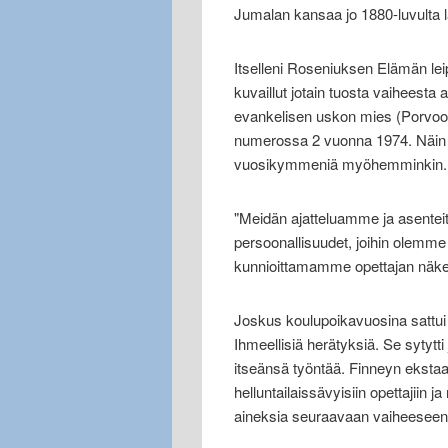
Jumalan kansaa jo 1880-luvulta l
Itselleni Roseniuksen Elämän leip
kuvaillut jotain tuosta vaiheesta
evankelisen uskon mies (Porvoo 1
numerossa 2 vuonna 1974. Näin si
vuosikymmeniä myöhemminkin.
"Meidän ajatteluamme ja asente
persoonallisuudet, joihin olem
kunnioittamamme opettajan näke
Joskus koulupoikavuosina sattui
Ihmeellisiä herätyksiä. Se sytytti 
itseänsä työntää. Finneyn ekstaasi
helluntailaissävyisiin opettajiin 
aineksia seuraavaan vaiheeseen