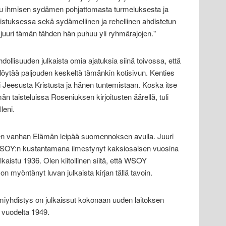
 taju ihmisen sydämen pohjattomasta turmeluksesta ja
tuksessa sekä sydämellinen ja rehellinen ahdistetun
uuri tämän tähden hän puhuu yli ryhmärajojen."
dollisuuden julkaista omia ajatuksia siinä toivossa, että
 löytää paljouden keskeltä tämänkin kotisivun. Kenties
ti Jeesusta Kristusta ja hänen tuntemistaan. Koska itse
 taisteluissa Roseniuksen kirjoitusten äärellä, tuli
leni.
en vanhan Elämän leipää suomennoksen avulla. Juuri
i WSOY:n kustantamana ilmestynyt kaksiosaisen vuosina
lkaistu 1936. Olen kiitollinen siitä, että WSOY
 myöntänyt luvan julkaista kirjan tällä tavoin.
iyhdistys on julkaissut kokonaan uuden laitoksen
 vuodelta 1949.