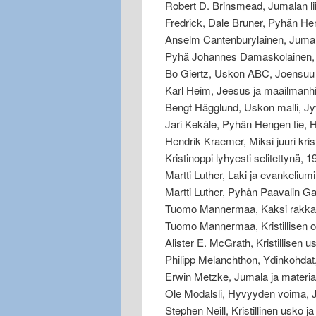
Robert D. Brinsmead, Jumalan lii
Fredrick, Dale Bruner, Pyhän He
Anselm Cantenburylainen, Jumal
Pyhä Johannes Damaskolainen, O
Bo Giertz, Uskon ABC, Joensuu
Karl Heim, Jeesus ja maailmanhi
Bengt Hägglund, Uskon malli, J
Jari Kekäle, Pyhän Hengen tie,
Hendrik Kraemer, Miksi juuri kri
Kristinoppi lyhyesti selitettynä, 1
Martti Luther, Laki ja evankelium
Martti Luther, Pyhän Paavalin Gal
Tuomo Mannermaa, Kaksi rakkau
Tuomo Mannermaa, Kristillisen o
Alister E. McGrath, Kristillisen 
Philipp Melanchthon, Ydinkohda
Erwin Metzke, Jumala ja materi
Ole Modalsli, Hyvyyden voima, 
Stephen Neill, Kristillinen usko