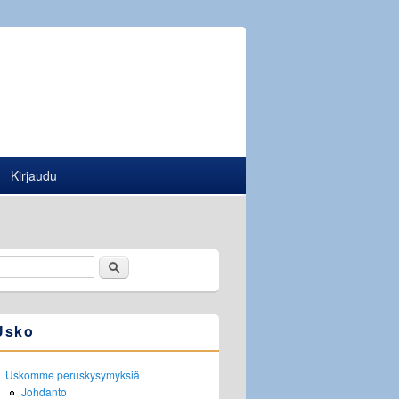
Kirjaudu
Etsi
Hakulomake
Usko
Uskomme peruskysymyksiä
Johdanto