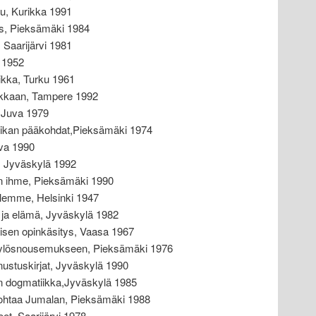
u, Kurikka 1991
us, Pieksämäki 1984
 Saarijärvi 1981
i 1952
iikka, Turku 1961
ikkaan, Tampere 1992
 Juva 1979
ikan pääkohdat,Pieksämäki 1974
va 1990
, Jyväskylä 1992
n ihme, Pieksämäki 1990
olemme, Helsinki 1947
o ja elämä, Jyväskylä 1982
isen opinkäsitys, Vaasa 1967
ta ylösnousemukseen, Pieksämäki 1976
nnustuskirjat, Jyväskylä 1990
nen dogmatiikka,Jyväskylä 1985
ohtaa Jumalan, Pieksämäki 1988
eet, Saarijärvi 1978