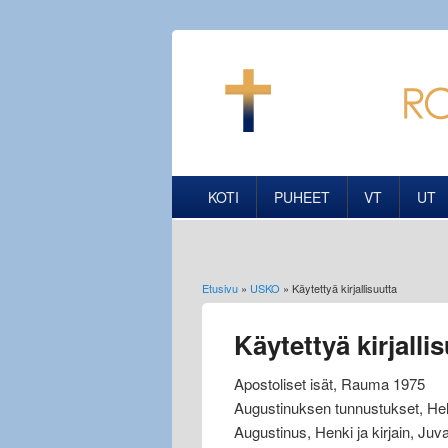
KOTI
PUHEET
VT
UT
Etusivu
»
USKO
» Käytettyä kirjallisuutta
Olet täällä
Käytettyä kirjalli
Apostoliset isät, Rauma 1975
Augustinuksen tunnustukset, Hel
Augustinus, Henki ja kirjain, Juv