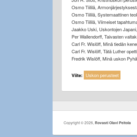
Osmo Tiililä, Armonjärjestyksest
Osmo Tiililä, Systemaattinen teol
Osmo Tiililä, Viimeiset tapahtu
Jaakko Uski, Uskontojen Japani,
Per Wallendorff, Taivasten valt
Carl Fr. Wislöff, Minä tiedän ke
Carl Fr. Wislöff, Tätä Luther opet
Fredrik Wislöff, Minä uskon Py
Viite:
Uskon perusteet
Copyright © 2026,
Rovasti Olavi Peltola