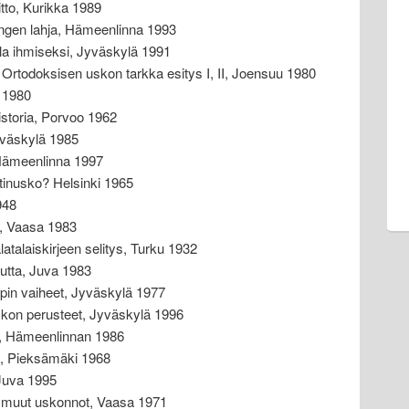
tto, Kurikka 1989
ngen lahja, Hämeenlinna 1993
a ihmiseksi, Jyväskylä 1991
rtodoksisen uskon tarkka esitys I, II, Joensuu 1980
 1980
storia, Porvoo 1962
yväskylä 1985
 Hämeenlinna 1997
stinusko? Helsinki 1965
948
i, Vaasa 1983
atalaiskirjeen selitys, Turku 1932
tta, Juva 1983
pin vaiheet, Jyväskylä 1977
uskon perusteet, Jyväskylä 1996
t, Hämeenlinnan 1986
a, Pieksämäki 1968
Juva 1995
 ja muut uskonnot, Vaasa 1971