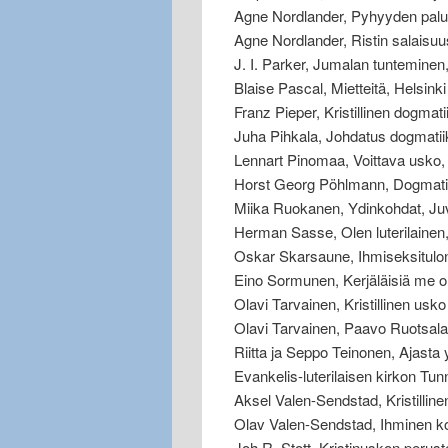
Agne Nordlander, Pyhyyden palu
Agne Nordlander, Ristin salaisu
J. I. Parker, Jumalan tunteminen,
Blaise Pascal, Mietteitä, Helsink
Franz Pieper, Kristillinen dogmat
Juha Pihkala, Johdatus dogmati
Lennart Pinomaa, Voittava usko,
Horst Georg Pöhlmann, Dogmati
Miika Ruokanen, Ydinkohdat, Ju
Herman Sasse, Olen luterilainen
Oskar Skarsaune, Ihmiseksitulo
Eino Sormunen, Kerjäläisiä me 
Olavi Tarvainen, Kristillinen usk
Olavi Tarvainen, Paavo Ruotsala
Riitta ja Seppo Teinonen, Ajas
Evankelis-luterilaisen kirkon Tu
Aksel Valen-Sendstad, Kristilli
Olav Valen-Sendstad, Ihminen k
Joh R. Stott, Kristinuskon perust