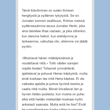
Tämä ikävöiminen on uuden ihmisen
hengitystä ja sydämen tykytystä. Se on:
Jumalan luonnon osallisuus, Kristus meissä,
sydämessämme asuva Jumalan Henki, joka
aina taistelee lihaa vastaan, ja joka silloinkin,
kun olemme heikot, kun erehdymme ja
lankeamme, vaikuttaa niin, ettemme voi jäädä
syntiin.
»Muistavat hänen määräyksiänsä ja
noudattavat niitä.» Tutki näiden sanojen
nojalla itseäsi! Tuhannet ymmärtävät,
ajattelevat ja puhuvat Herran käskyistä, mutta
eivät koskaan tee mitä Herra käskee. Ei ole
vaikeata ajatella ja puhua hyvistä teoista ja
vaatia niitä muilta. Monet kiivailevat lain ja
hyvien töiden puolesta, kun muista on puhe;
eikä siitä heidän mielestään koskaan kyllin
ankarasti saarnata. Mutta entä he itse? Eivät
he sormellaankaan koske siihen kuormaan,