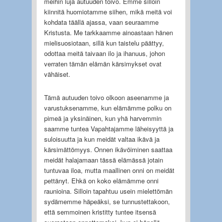
meihin luja autuuden toivo. Emme silloin
kiinnitä huomiotamme siihen, mikä meitä voi
kohdata täällä ajassa, vaan seuraamme
Kristusta. Me tarkkaamme ainoastaan hänen
mielisuosiotaan, sillä kun taistelu päättyy,
odottaa meitä taivaan ilo ja ihanuus, johon
verraten tämän elämän kärsimykset ovat
vähäiset.
Tämä autuuden toivo olkoon aseenamme ja
varustuksenamme, kun elämämme polku on
pimeä ja yksinäinen, kun yhä harvemmin
saamme tuntea Vapahtajamme läheisyyttä ja
suloisuutta ja kun meidät valtaa ikävä ja
kärsimättömyys. Onnen ikävöiminen saattaa
meidät halajamaan tässä elämässä jotain
tuntuvaa iloa, mutta maallinen onni on meidät
pettänyt. Ehkä on koko elämämme onni
raunioina. Silloin tapahtuu usein mielettömän
sydämemme häpeäksi, se tunnustettakoon,
että semmoinen kristitty tuntee itsensä