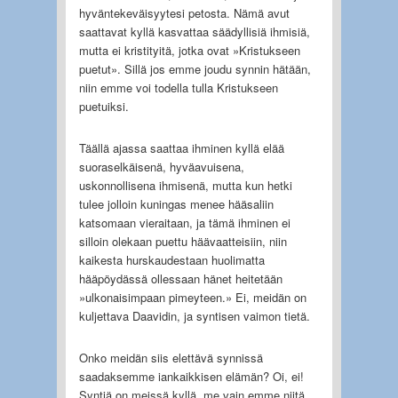
hyväntekeväisyytesi petosta. Nämä avut
saattavat kyllä kasvattaa säädyllisiä ihmisiä,
mutta ei kristityitä, jotka ovat »Kristukseen
puetut». Sillä jos emme joudu synnin hätään,
niin emme voi todella tulla Kristukseen
puetuiksi.
Täällä ajassa saattaa ihminen kyllä elää
suoraselkäisenä, hyväavuisena,
uskonnollisena ihmisenä, mutta kun hetki
tulee jolloin kuningas menee hääsaliin
katsomaan vieraitaan, ja tämä ihminen ei
silloin olekaan puettu häävaatteisiin, niin
kaikesta hurskaudestaan huolimatta
hääpöydässä ollessaan hänet heitetään
»ulkonaisimpaan pimeyteen.» Ei, meidän on
kuljettava Daavidin, ja syntisen vaimon tietä.
Onko meidän siis elettävä synnissä
saadaksemme iankaikkisen elämän? Oi, ei!
Syntiä on meissä kyllä, me vain emme niitä