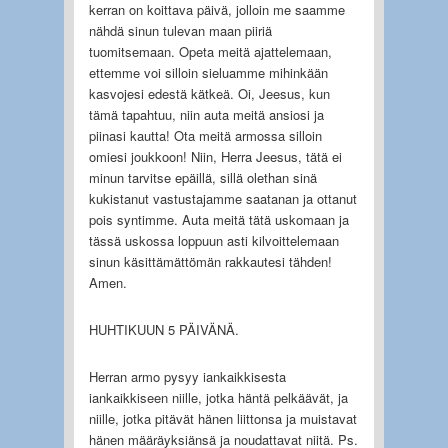
kerran on koittava päivä, jolloin me saamme
nähdä sinun tulevan maan piiriä
tuomitsemaan. Opeta meitä ajattelemaan,
ettemme voi silloin sieluamme mihinkään
kasvojesi edestä kätkeä. Oi, Jeesus, kun
tämä tapahtuu, niin auta meitä ansiosi ja
piinasi kautta! Ota meitä armossa silloin
omiesi joukkoon! Niin, Herra Jeesus, tätä ei
minun tarvitse epäillä, sillä olethan sinä
kukistanut vastustajamme saatanan ja ottanut
pois syntimme. Auta meitä tätä uskomaan ja
tässä uskossa loppuun asti kilvoittelemaan
sinun käsittämättömän rakkautesi tähden!
Amen.
HUHTIKUUN 5 PÄIVÄNÄ.
Herran armo pysyy iankaikkisesta
iankaikkiseen niille, jotka häntä pelkäävät, ja
niille, jotka pitävät hänen liittonsa ja muistavat
hänen määräyksiänsä ja noudattavat niitä. Ps.