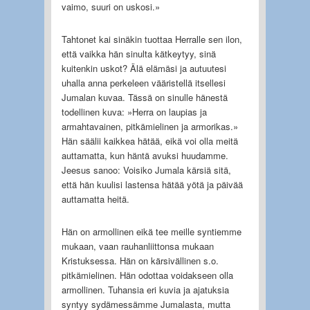
vaimo, suuri on uskosi.»
Tahtonet kai sinäkin tuottaa Herralle sen ilon,
että vaikka hän sinulta kätkeytyy, sinä
kuitenkin uskot? Älä elämäsi ja autuutesi
uhalla anna perkeleen vääristellä itsellesi
Jumalan kuvaa. Tässä on sinulle hänestä
todellinen kuva: »Herra on laupias ja
armahtavainen, pitkämielinen ja armorikas.»
Hän säälii kaikkea hätää, eikä voi olla meitä
auttamatta, kun häntä avuksi huudamme.
Jeesus sanoo: Voisiko Jumala kärsiä sitä,
että hän kuulisi lastensa hätää yötä ja päivää
auttamatta heitä.
Hän on armollinen eikä tee meille syntiemme
mukaan, vaan rauhanliittonsa mukaan
Kristuksessa. Hän on kärsivällinen s.o.
pitkämielinen. Hän odottaa voidakseen olla
armollinen. Tuhansia eri kuvia ja ajatuksia
syntyy sydämessämme Jumalasta, mutta