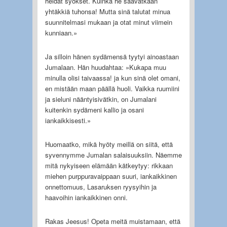
heidät syökset. Kuinka he saavatkaan
yhtäkkiä tuhonsa! Mutta sinä talutat minua
suunnitelmasi mukaan ja otat minut viimein
kunniaan.»
Ja silloin hänen sydämensä tyytyi ainoastaan
Jumalaan. Hän huudahtaa: »Kukapa muu
minulla olisi taivaassa! ja kun sinä olet omani,
en mistään maan päällä huoli. Vaikka ruumiini
ja sieluni nääntyisivätkin, on Jumalani
kuitenkin sydämeni kallio ja osani
iankaikkisesti.»
Huomaatko, mikä hyöty meillä on siitä, että
syvennymme Jumalan salaisuuksiin. Näemme
mitä nykyiseen elämään kätkeytyy: rikkaan
miehen purppuravaippaan suuri, iankaikkinen
onnettomuus, Lasaruksen ryysyihin ja
haavoihin iankaikkinen onni.
Rakas Jeesus! Opeta meitä muistamaan, että