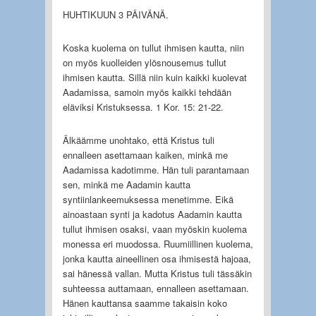
HUHTIKUUN 3 PÄIVÄNÄ.
Koska kuolema on tullut ihmisen kautta, niin
on myös kuolleiden ylösnousemus tullut
ihmisen kautta. Sillä niin kuin kaikki kuolevat
Aadamissa, samoin myös kaikki tehdään
eläviksi Kristuksessa. 1 Kor. 15: 21-22.
Älkäämme unohtako, että Kristus tuli
ennalleen asettamaan kaiken, minkä me
Aadamissa kadotimme. Hän tuli parantamaan
sen, minkä me Aadamin kautta
syntiinlankeemuksessa menetimme. Eikä
ainoastaan synti ja kadotus Aadamin kautta
tullut ihmisen osaksi, vaan myöskin kuolema
monessa eri muodossa. Ruumiillinen kuolema,
jonka kautta aineellinen osa ihmisestä hajoaa,
sai hänessä vallan. Mutta Kristus tuli tässäkin
suhteessa auttamaan, ennalleen asettamaan.
Hänen kauttansa saamme takaisin koko