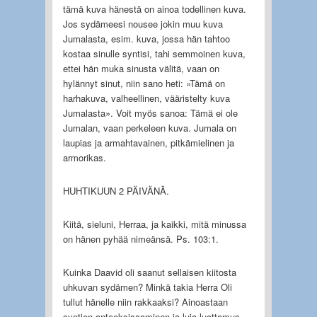
tämä kuva hänestä on ainoa todellinen kuva.
Jos sydämeesi nousee jokin muu kuva
Jumalasta, esim. kuva, jossa hän tahtoo
kostaa sinulle syntisi, tahi semmoinen kuva,
ettei hän muka sinusta välitä, vaan on
hylännyt sinut, niin sano heti: »Tämä on
harhakuva, valheellinen, vääristelty kuva
Jumalasta». Voit myös sanoa: Tämä ei ole
Jumalan, vaan perkeleen kuva. Jumala on
laupias ja armahtavainen, pitkämielinen ja
armorikas.
HUHTIKUUN 2 PÄIVÄNÄ.
Kiitä, sieluni, Herraa, ja kaikki, mitä minussa
on hänen pyhää nimeänsä. Ps. 103:1.
Kuinka Daavid oli saanut sellaisen kiitosta
uhkuvan sydämen? Minkä takia Herra Oli
tullut hänelle niin rakkaaksi? Ainoastaan
syntien anteeksisaaminen ja luja luottamus