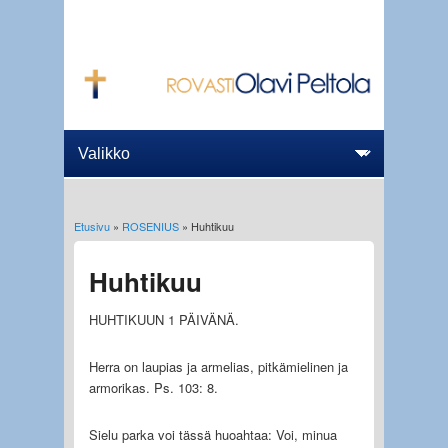
Etusivu
»
ROSENIUS
» Huhtikuu
Olet täällä
Huhtikuu
HUHTIKUUN 1 PÄIVÄNÄ.
Herra on laupias ja armelias, pitkämielinen ja
armorikas. Ps. 103: 8.
Sielu parka voi tässä huoahtaa: Voi, minua