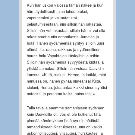
Kun hän uskon valossa tämän näkee ja kun
hän täydellisesti tulee lohdutetuksi,
vapautetuksi ja vakuutetuksi
pelastumisestaan, niin silloin hän rakastaa.
Silloin hän voi rakastaa, silloin hän ei voi olla
rakastamatta niin armorikasta Jumalaa ja
Isää. Hänen sydämeensä syntyy silloin uusi
elämä, ilo, rauha, rakkaus ja sydämellinen,
harras halu Vapahtajan käskyihin ja teihin.
Silloin hän sydämensä syvyydestä kiittää ja
ylistää Jumalaa. Silloin hän veisaa Daavidin
kanssa: »Kiitä, sieluni, Herraa, ja kaikki, mitä
minussa on, hänen pyhää nimeänsä! Kiitä,
sieluni, Herraa, joka antaa kaikki sinun syntisi
anteeksi ja parantaa kaikki sairautesi.»
Tällä tavalla saamme samanlaisen sydämen
kuin Daavidilla oli. Jos et ole kulkenut tätä
pimeää kärsimyksen tietä synnin hädästä
armahdukseen Kristuksessa, niin on kaikki
uskonnollisuutesi, viisautesi, hurskautesi ja