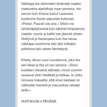
Vaikkapa siis olemmekin levänneet maaksi
maatuneina ajastaikoja maan povessa, niin
samoin kuin Kristus kutsui Lasarusta,
kuulemme ihanan pasuunan kutsuvan:
»Pietari, Paavali tule ulos.» Silloin me
silmänräpäyksessä kuin säkenet kimpoamme
maasta, ruumis ja kaikki sen jäsenet yhteen
liitettyinä ja ihanampana kuin itse taivas,
vaikkapa ruumiimme olisi ollut tuhkaksi
poltettuna tahi veteen hävitettynä.
Kiitetty olkoon suuri Jumalamme, joka itse
sen tekee ja itse on sen sanonut: »Sinun
kuolleesi virkoavat elämään; minun ruumiini
nousevat ylös! Herätkää ja iloitkaa, te, jotka
tomussa makaatte; sillä sinun kasteesi on
valkeuden kastetta ja maa purkaa vainajat
esille.»
HUHTIKUUN 4 PÄIVÄNÄ.