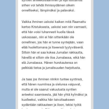
siihen voi tehdä ihmissydämen oikein
onnelliseksi, lämpimäksi ja palavaksi.
Vaikka ihminen uskoisi kaiken mitä Raamattu
kertoo Kristuksesta, uskoisi sen niin varmasti,
että hän voisi tuhannesti kuolla tässä
uskossaan, niin ei hän sittenkään ole
onnellinen, jos hän ei tunne syntejään, vaan
elää huolettomana ja itseensä tyytyväisenä.
Silloin hän ei saa kokea Jumalan rakkautta,
hänellä ei silloin ole iloa Jumalassa, eikä hän
elä Jumalassa. Hänen hurskautensa on
pelkkää tietoa ja jumalisuuden harjoitusta.
Ja taas jos ihminen niinkin tuntee syntinsä,
että hänen ruumiinsa ja sielunsa vaipuvat,
mutta ei ole saanut vakuutusta syntien
anteeksi saamisesta, jää hän yhtä kylmäksi ja
kuolleeksi, vaikka hän taivuttaakseen
sydäntään rakkauteen ja iloon, tekisi työtä