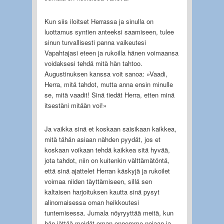
Kun siis iloitset Herrassa ja sinulla on
luottamus syntien anteeksi saamiseen, tulee
sinun turvallisesti panna vaikeutesi
Vapahtajasi eteen ja rukoilla hänen voimaansa
voidaksesi tehdä mitä hän tahtoo.
Augustinuksen kanssa voit sanoa: »Vaadi,
Herra, mitä tahdot, mutta anna ensin minulle
se, mitä vaadit! Sinä tiedät Herra, etten minä
itsestäni mitään voi!»
Ja vaikka sinä et koskaan saisikaan kaikkea,
mitä tähän asiaan nähden pyydät, jos et
koskaan voikaan tehdä kaikkea sitä hyvää,
jota tahdot, niin on kuitenkin välttämätöntä,
että sinä ajattelet Herran käskyjä ja rukoilet
voimaa niiden täyttämiseen, sillä sen
kaltaisen harjoituksen kautta sinä pysyt
alinomaisessa oman heikkoutesi
tuntemisessa. Jumala nöyryyttää meitä, kun
hän jättää meidät oman onnemme nojaan ja