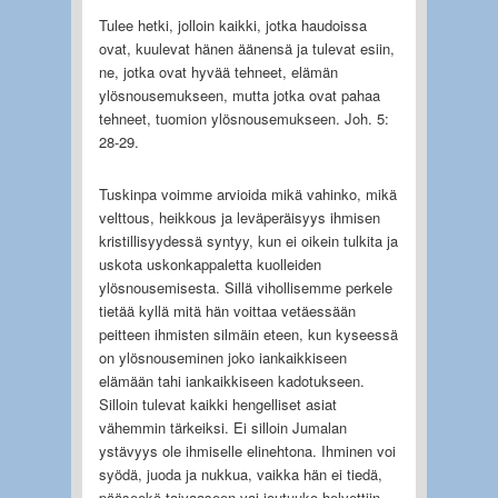
Tulee hetki, jolloin kaikki, jotka haudoissa
ovat, kuulevat hänen äänensä ja tulevat esiin,
ne, jotka ovat hyvää tehneet, elämän
ylösnousemukseen, mutta jotka ovat pahaa
tehneet, tuomion ylösnousemukseen. Joh. 5:
28-29.
Tuskinpa voimme arvioida mikä vahinko, mikä
velttous, heikkous ja leväperäisyys ihmisen
kristillisyydessä syntyy, kun ei oikein tulkita ja
uskota uskonkappaletta kuolleiden
ylösnousemisesta. Sillä vihollisemme perkele
tietää kyllä mitä hän voittaa vetäessään
peitteen ihmisten silmäin eteen, kun kyseessä
on ylösnouseminen joko iankaikkiseen
elämään tahi iankaikkiseen kadotukseen.
Silloin tulevat kaikki hengelliset asiat
vähemmin tärkeiksi. Ei silloin Jumalan
ystävyys ole ihmiselle elinehtona. Ihminen voi
syödä, juoda ja nukkua, vaikka hän ei tiedä,
pääseekö taivaaseen vai joutuuko helvettiin.