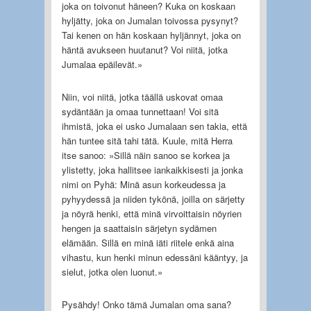
joka on toivonut häneen? Kuka on koskaan
hyljätty, joka on Jumalan toivossa pysynyt?
Tai kenen on hän koskaan hyljännyt, joka on
häntä avukseen huutanut? Voi niitä, jotka
Jumalaa epäilevät.»
Niin, voi niitä, jotka täällä uskovat omaa
sydäntään ja omaa tunnettaan! Voi sitä
ihmistä, joka ei usko Jumalaan sen takia, että
hän tuntee sitä tahi tätä. Kuule, mitä Herra
itse sanoo: »Sillä näin sanoo se korkea ja
ylistetty, joka hallitsee iankaikkisesti ja jonka
nimi on Pyhä: Minä asun korkeudessa ja
pyhyydessä ja niiden tykönä, joilla on särjetty
ja nöyrä henki, että minä virvoittaisin nöyrien
hengen ja saattaisin särjetyn sydämen
elämään. Sillä en minä iäti riitele enkä aina
vihastu, kun henki minun edessäni kääntyy, ja
sielut, jotka olen luonut.»
Pysähdy! Onko tämä Jumalan oma sana?