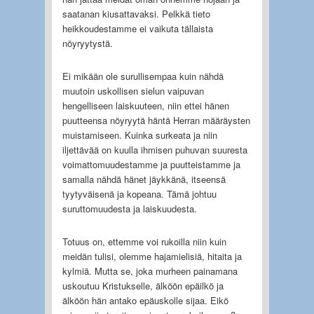
saatanan kiusattavaksi. Pelkkä tieto
heikkoudestamme ei vaikuta tällaista
nöyryytystä.
Ei mikään ole surullisempaa kuin nähdä
muutoin uskollisen sielun vaipuvan
hengelliseen laiskuuteen, niin ettei hänen
puutteensa nöyryytä häntä Herran määräysten
muistamiseen. Kuinka surkeata ja niin
iljettävää on kuulla ihmisen puhuvan suuresta
voimattomuudestamme ja puutteistamme ja
samalla nähdä hänet jäykkänä, itseensä
tyytyväisenä ja kopeana. Tämä johtuu
suruttomuudesta ja laiskuudesta.
Totuus on, ettemme voi rukoilla niin kuin
meidän tulisi, olemme hajamielisiä, hitaita ja
kylmiä. Mutta se, joka murheen painamana
uskoutuu Kristukselle, älköön epäilkö ja
älköön hän antako epäuskolle sijaa. Eikö