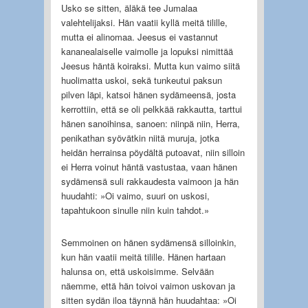
Usko se sitten, äläkä tee Jumalaa
valehtelijaksi. Hän vaatii kyllä meitä tilille,
mutta ei alinomaa. Jeesus ei vastannut
kananealaiselle vaimolle ja lopuksi nimittää
Jeesus häntä koiraksi. Mutta kun vaimo siitä
huolimatta uskoi, sekä tunkeutui paksun
pilven läpi, katsoi hänen sydämeensä, josta
kerrottiin, että se oli pelkkää rakkautta, tarttui
hänen sanoihinsa, sanoen: niinpä niin, Herra,
penikathan syövätkin niitä muruja, jotka
heidän herrainsa pöydältä putoavat, niin silloin
ei Herra voinut häntä vastustaa, vaan hänen
sydämensä suli rakkaudesta vaimoon ja hän
huudahti: »Oi vaimo, suuri on uskosi,
tapahtukoon sinulle niin kuin tahdot.»
Semmoinen on hänen sydämensä silloinkin,
kun hän vaatii meitä tilille. Hänen hartaan
halunsa on, että uskoisimme. Selvään
näemme, että hän toivoi vaimon uskovan ja
sitten sydän iloa täynnä hän huudahtaa: »Oi