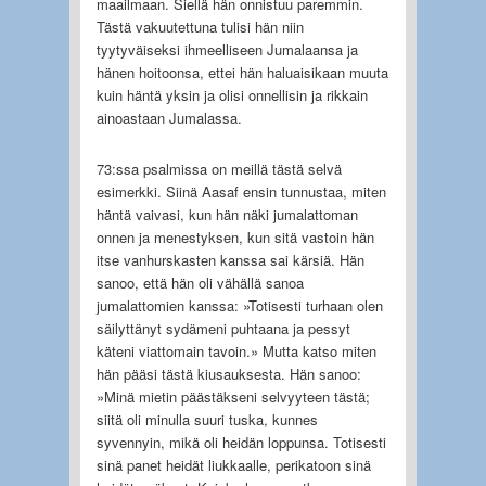
maailmaan. Siellä hän onnistuu paremmin.
Tästä vakuutettuna tulisi hän niin
tyytyväiseksi ihmeelliseen Jumalaansa ja
hänen hoitoonsa, ettei hän haluaisikaan muuta
kuin häntä yksin ja olisi onnellisin ja rikkain
ainoastaan Jumalassa.
73:ssa psalmissa on meillä tästä selvä
esimerkki. Siinä Aasaf ensin tunnustaa, miten
häntä vaivasi, kun hän näki jumalattoman
onnen ja menestyksen, kun sitä vastoin hän
itse vanhurskasten kanssa sai kärsiä. Hän
sanoo, että hän oli vähällä sanoa
jumalattomien kanssa: »Totisesti turhaan olen
säilyttänyt sydämeni puhtaana ja pessyt
käteni viattomain tavoin.» Mutta katso miten
hän pääsi tästä kiusauksesta. Hän sanoo:
»Minä mietin päästäkseni selvyyteen tästä;
siitä oli minulla suuri tuska, kunnes
syvennyin, mikä oli heidän loppunsa. Totisesti
sinä panet heidät liukkaalle, perikatoon sinä