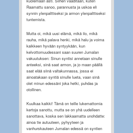
kuolemaan asti. Siihen vaaditaan, kuten
Raamattu sanoo, parannusta ja uskoa eli
synnin ylenpalttiseksi ja armon ylenpalttiseksi
tuntemista.
Mutta oi, mikä uusi elämä, mikä ilo, mikä
rauha, mikä palava henki, mikä halu ja voima
kaikkeen hyvään syntyykään, kun
kelvottomuudessani saan suuren Jumalan
vakuutuksen: Sinun syntisi annetaan sinulle
anteeksi, sinä saat armon, ja jo maan päällä
saat elää siinä valtakunnassa, jossa ei
ainoatakaan syntiä sinulle lueta, vaan sinä
olet minun edessäni joka hetki, puhdas ja
otollinen.
Kuulkaa kaikki! Tämä on teille lukemattomia
kertoja sanottu, mutta se on yhä uudelleen
sanottava, koska sen lakkaamatta unohdatte:
ainoa tie autuuteen, pyhyyteen ja
vanhurskauteen Jumalan edessä on syntien