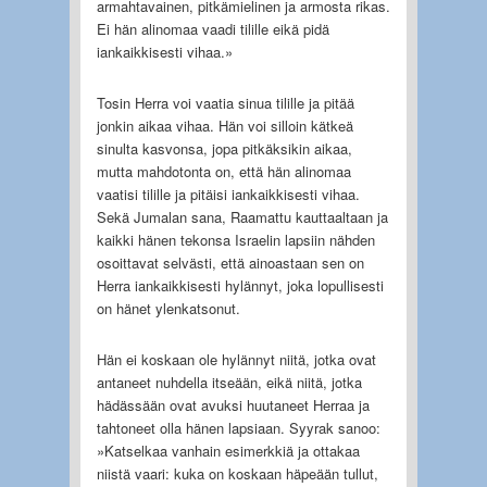
armahtavainen, pitkämielinen ja armosta rikas.
Ei hän alinomaa vaadi tilille eikä pidä
iankaikkisesti vihaa.»
Tosin Herra voi vaatia sinua tilille ja pitää
jonkin aikaa vihaa. Hän voi silloin kätkeä
sinulta kasvonsa, jopa pitkäksikin aikaa,
mutta mahdotonta on, että hän alinomaa
vaatisi tilille ja pitäisi iankaikkisesti vihaa.
Sekä Jumalan sana, Raamattu kauttaaltaan ja
kaikki hänen tekonsa Israelin lapsiin nähden
osoittavat selvästi, että ainoastaan sen on
Herra iankaikkisesti hylännyt, joka lopullisesti
on hänet ylenkatsonut.
Hän ei koskaan ole hylännyt niitä, jotka ovat
antaneet nuhdella itseään, eikä niitä, jotka
hädässään ovat avuksi huutaneet Herraa ja
tahtoneet olla hänen lapsiaan. Syyrak sanoo:
»Katselkaa vanhain esimerkkiä ja ottakaa
niistä vaari: kuka on koskaan häpeään tullut,