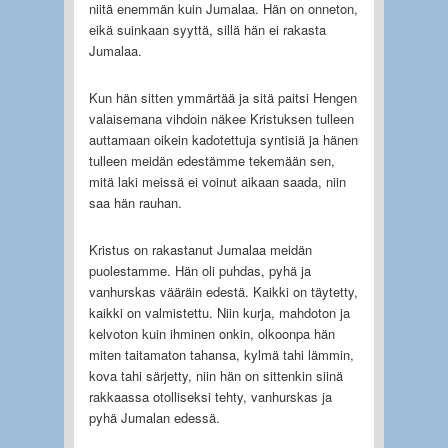
niitä enemmän kuin Jumalaa. Hän on onneton,
eikä suinkaan syyttä, sillä hän ei rakasta
Jumalaa.
Kun hän sitten ymmärtää ja sitä paitsi Hengen
valaisemana vihdoin näkee Kristuksen tulleen
auttamaan oikein kadotettuja syntisiä ja hänen
tulleen meidän edestämme tekemään sen,
mitä laki meissä ei voinut aikaan saada, niin
saa hän rauhan.
Kristus on rakastanut Jumalaa meidän
puolestamme. Hän oli puhdas, pyhä ja
vanhurskas vääräin edestä. Kaikki on täytetty,
kaikki on valmistettu. Niin kurja, mahdoton ja
kelvoton kuin ihminen onkin, olkoonpa hän
miten taitamaton tahansa, kylmä tahi lämmin,
kova tahi särjetty, niin hän on sittenkin siinä
rakkaassa otolliseksi tehty, vanhurskas ja
pyhä Jumalan edessä.