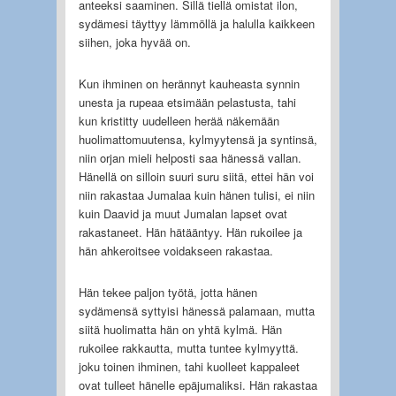
anteeksi saaminen. Sillä tiellä omistat ilon,
sydämesi täyttyy lämmöllä ja halulla kaikkeen
siihen, joka hyvää on.
Kun ihminen on herännyt kauheasta synnin
unesta ja rupeaa etsimään pelastusta, tahi
kun kristitty uudelleen herää näkemään
huolimattomuutensa, kylmyytensä ja syntinsä,
niin orjan mieli helposti saa hänessä vallan.
Hänellä on silloin suuri suru siitä, ettei hän voi
niin rakastaa Jumalaa kuin hänen tulisi, ei niin
kuin Daavid ja muut Jumalan lapset ovat
rakastaneet. Hän hätääntyy. Hän rukoilee ja
hän ahkeroitsee voidakseen rakastaa.
Hän tekee paljon työtä, jotta hänen
sydämensä syttyisi hänessä palamaan, mutta
siitä huolimatta hän on yhtä kylmä. Hän
rukoilee rakkautta, mutta tuntee kylmyyttä.
joku toinen ihminen, tahi kuolleet kappaleet
ovat tulleet hänelle epäjumaliksi. Hän rakastaa