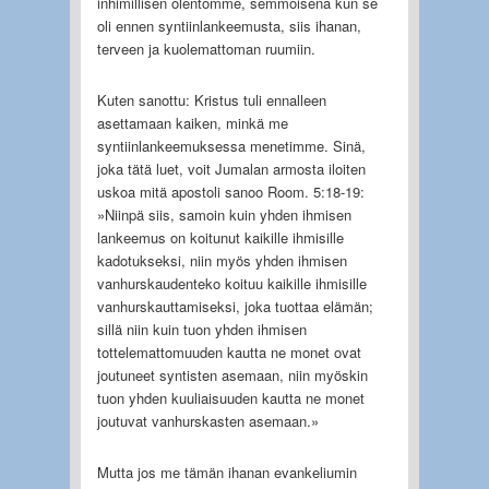
inhimillisen olentomme, semmoisena kun se
oli ennen syntiinlankeemusta, siis ihanan,
terveen ja kuolemattoman ruumiin.
Kuten sanottu: Kristus tuli ennalleen
asettamaan kaiken, minkä me
syntiinlankeemuksessa menetimme. Sinä,
joka tätä luet, voit Jumalan armosta iloiten
uskoa mitä apostoli sanoo Room. 5:18-19:
»Niinpä siis, samoin kuin yhden ihmisen
lankeemus on koitunut kaikille ihmisille
kadotukseksi, niin myös yhden ihmisen
vanhurskaudenteko koituu kaikille ihmisille
vanhurskauttamiseksi, joka tuottaa elämän;
sillä niin kuin tuon yhden ihmisen
tottelemattomuuden kautta ne monet ovat
joutuneet syntisten asemaan, niin myöskin
tuon yhden kuuliaisuuden kautta ne monet
joutuvat vanhurskasten asemaan.»
Mutta jos me tämän ihanan evankeliumin