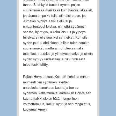
tunne. Sinä kyllä tuntisit syntisi paljon
suuremmassa määrässä kuin kantaa jaksaisit,
jos Jumalan pelko tulisi silmäisi eteen, jos
Jumalan pyhyys saisi sieluusi ja
omaantuntoosi loistaa, niin että sydämesi
saasta, kylmyys, ulkokullaisuus ja ylpeys
tulisivat sinulle suuriksi synneiksi. Kun siis
sydän joutuu ahdinkoon, silloin tulee hätäkin
suuremmaksi, mutta armo tulee samalla
totiseksi, suureksi ja ylitsevuotavaksi ja silloin
sydän syntyy uudestaan ja niin ihmisestä
tulee tosikristitty.
Rakas Herra Jeesus Kristus! Ilahduta minun
murheellinen sydämeni syntien
anteeksiantamuksen kautta ja tee se
sydämeni kalleimmaksi aarteeksi! Poista sen
kautta kaikki sielun hätä, hengellinen
voimattomuus, kaikki synti ja sen rangaistus,
kuolema! Amen.