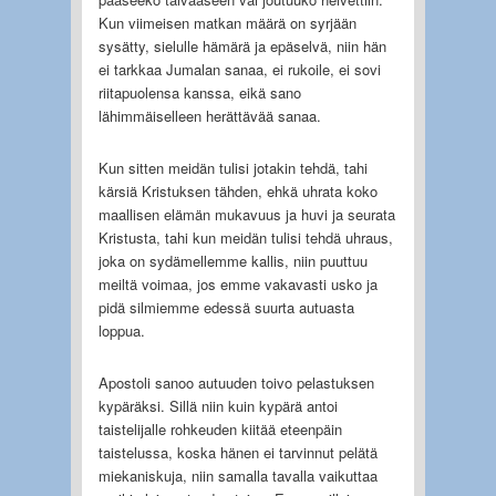
Kun viimeisen matkan määrä on syrjään
sysätty, sielulle hämärä ja epäselvä, niin hän
ei tarkkaa Jumalan sanaa, ei rukoile, ei sovi
riitapuolensa kanssa, eikä sano
lähimmäiselleen herättävää sanaa.
Kun sitten meidän tulisi jotakin tehdä, tahi
kärsiä Kristuksen tähden, ehkä uhrata koko
maallisen elämän mukavuus ja huvi ja seurata
Kristusta, tahi kun meidän tulisi tehdä uhraus,
joka on sydämellemme kallis, niin puuttuu
meiltä voimaa, jos emme vakavasti usko ja
pidä silmiemme edessä suurta autuasta
loppua.
Apostoli sanoo autuuden toivo pelastuksen
kypäräksi. Sillä niin kuin kypärä antoi
taistelijalle rohkeuden kiitää eteenpäin
taistelussa, koska hänen ei tarvinnut pelätä
miekaniskuja, niin samalla tavalla vaikuttaa