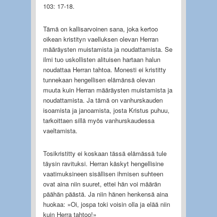
103: 17-18.
Tämä on kallisarvoinen sana, joka kertoo
oikean kristityn vaelluksen olevan Herran
määräysten muistamista ja noudattamista. Se
ilmi tuo uskollisten alituisen hartaan halun
noudattaa Herran tahtoa. Monesti ei kristitty
tunnekaan hengellisen elämänsä olevan
muuta kuin Herran määräysten muistamista ja
noudattamista. Ja tämä on vanhurskauden
isoamista ja janoamista, josta Kristus puhuu,
tarkoittaen sillä myös vanhurskaudessa
vaeltamista.
Tosikristitty ei koskaan tässä elämässä tule
täysin ravituksi. Herran käskyt hengellisine
vaatimuksineen sisällisen ihmisen suhteen
ovat aina niin suuret, ettei hän voi määrän
päähän päästä. Ja niin hänen henkensä aina
huokaa: »Oi, jospa toki voisin olla ja elää niin
kuin Herra tahtoo!»