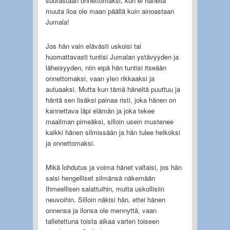
suorastaan onnettomaksi, kun ei hänellä
muuta iloa ole maan päällä kuin ainoastaan
Jumala!
Jos hän vain elävästi uskoisi tai
huomattavasti tuntisi Jumalan ystävyyden ja
läheisyyden, niin eipä hän tuntisi itseään
onnettomaksi, vaan ylen rikkaaksi ja
autuaaksi. Mutta kun tämä häneltä puuttuu ja
häntä sen lisäksi painaa risti, joka hänen on
kannettava läpi elämän ja joka tekee
maailman pimeäksi, silloin usein mustenee
kaikki hänen silmissään ja hän tulee heikoksi
ja onnettomaksi.
Mikä lohdutus ja voima hänet valtaisi, jos hän
saisi hengelliset silmänsä näkemään
Ihmeellisen salattuihin, mutta uskollisiin
neuvoihin. Silloin näkisi hän, ettei hänen
onnensa ja ilonsa ole mennyttä, vaan
talletettuna toista aikaa varten toiseen