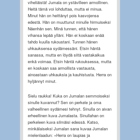
viheliäistä! Jumala on ystävilleen armollinen.
Heitä tämä voi lohduttaa, mutta ei minua.
Minut hän on heittänyt pois kasvojensa
edestä. Hän on muuttunut minulle hirmuiseksi
Näenhän sen. Minä tunnen, että hänen
vihansa lepää ylläni. Hän ei koskaan enää
tahdo kuulla rukoustani. Tunnen hänen
uhkauksensa sydämessäni. Etsin häntä
sanassa, mutta en löydä siitä vastakaikua
enkä voimaa. Etsin häntä rukouksessa, mutta
en koskaan saa armollista vastausta,
ainoastaan uhkauksia ja kauhistusta. Herra on
hyljännyt minut.
Sielu raukka! Kuka on Jumalan semmoiseksi
sinulle kuvannut? Sen on perkele ja oma
valheellinen sydämesi tehnyt. Sinulla on aivan
erheellinen kuva Jumalasta. Sinullahan on
perkeleen kuva silmäisi edessä. Katso,
minkälaiseksi Jumalan sana kuvaa Jumalan
mielenlaadun: »Herra on laupias ja