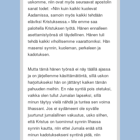
uskomme, niin ovat myös seuraavat apostolin
sanat todet: »Niin kuin kaikki kuolevat
Aadamissa, samoin myös kaikki tehdään
eläviksi Kristuksessa.» Me emme saa
paloitella Kristuksen työtä. Hänen ennalleen
asettamistyönsä oli täydellinen. Hänen tuli
tehdä kaikki vihollisemme vaarattomiksi. Hän
masensi synnin, kuoleman, perkeleen ja
kadotuksen.
Mutta tämä hänen työnsä ei näy täällä ajassa
ja on järjellemme käsittämätöntä, sillä uskon
harjoitukseksi hän on jättänyt kaiken tämän
pahuuden meihin. En näe syntiä pois otetuksi,
vaikka olen tullut Jumalan lapseksi, sillä
minun täytyy vielä nähdä ja tuntea sen voima
lihassani. Jos ei sydämeeni ole syvälle
juurtunut jumalallinen vakuutus, usko siihen,
että Kristus on tuominnut synnin lihassa
synnin kautta, niin ettei Jumala enää sitä
minun kadotuksekseni syntinä pidä, niin