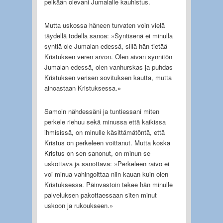
pelkään olevani Jumalalle kauhistus.
Mutta uskossa häneen turvaten voin vielä
täydellä todella sanoa: »Syntisenä ei minulla
syntiä ole Jumalan edessä, sillä hän tietää
Kristuksen veren arvon. Olen aivan synnitön
Jumalan edessä, olen vanhurskas ja puhdas
Kristuksen verisen sovituksen kautta, mutta
ainoastaan Kristuksessa.»
Samoin nähdessäni ja tuntiessani miten
perkele riehuu sekä minussa että kaikissa
ihmisissä, on minulle käsittämätöntä, että
Kristus on perkeleen voittanut. Mutta koska
Kristus on sen sanonut, on minun se
uskottava ja sanottava: »Perkeleen raivo ei
voi minua vahingoittaa niin kauan kuin olen
Kristuksessa. Päinvastoin tekee hän minulle
palveluksen pakottaessaan siten minut
uskoon ja rukoukseen.»