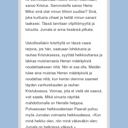
sanoo Kristus. Semmoisille sanoo Herra:
Miksi sinä otat minun liittoni suullesi? Sinä,
joka kuritusta vihaat ja heität minun sanani
taaksesi. Tässä tarvitaan vilpittömyyttä ja
totuutta. Jumala ei anna itseänsä pilkata.
Uskollisellakin kristityllä on tässä vaara
tarjona, jos hän, saatuaan lohdutusta ja
rauhaa Kristuksessa, syyttää heikkouttansa ja
lakkaa muistamasta Herran määräyksiä
noudattaakseen niitä. Niin ei saa olla. Meidän
tulee aina muistaa Herran määräyksiä ja
noudattaa niitä, kun kerran olemme saaneet
täyden vanhurskauden ja rauhan
Kristuksessa. Voimaa, jota et vielä ole saanut,
voit saada. Mikä sinusta näyttää
mahdottomalle on Herralle helppoa.
Puhuessaan heikkoudestaan Paavali puhuu
myös Jumalan voimasta heikkoudessa. »Kun
minä heikko olen, niin minä väkeväkin olen;
Jumala on heikoissa väkevä.»