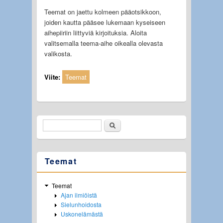
Teemat on jaettu kolmeen pääotsikkoon,
joiden kautta pääsee lukemaan kyseiseen
aihepiiriin liittyviä kirjoituksia. Aloita
valitsemalla teema-aihe oikealla olevasta
valikosta.
Viite:
Teemat
Etsi
Hakulomake
Teemat
Teemat
Ajan ilmiöistä
Sielunhoidosta
Uskonelämästä