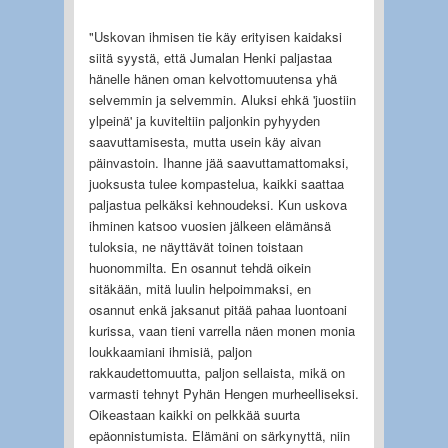
"Uskovan ihmisen tie käy erityisen kaidaksi
siitä syystä, että Jumalan Henki paljastaa
hänelle hänen oman kelvottomuutensa yhä
selvemmin ja selvemmin. Aluksi ehkä 'juostiin
ylpeinä' ja kuviteltiin paljonkin pyhyyden
saavuttamisesta, mutta usein käy aivan
päinvastoin. Ihanne jää saavuttamattomaksi,
juoksusta tulee kompastelua, kaikki saattaa
paljastua pelkäksi kehnoudeksi. Kun uskova
ihminen katsoo vuosien jälkeen elämänsä
tuloksia, ne näyttävät toinen toistaan
huonommilta. En osannut tehdä oikein
sitäkään, mitä luulin helpoimmaksi, en
osannut enkä jaksanut pitää pahaa luontoani
kurissa, vaan tieni varrella näen monen monia
loukkaamiani ihmisiä, paljon
rakkaudettomuutta, paljon sellaista, mikä on
varmasti tehnyt Pyhän Hengen murheelliseksi.
Oikeastaan kaikki on pelkkää suurta
epäonnistumista. Elämäni on särkynyttä, niin