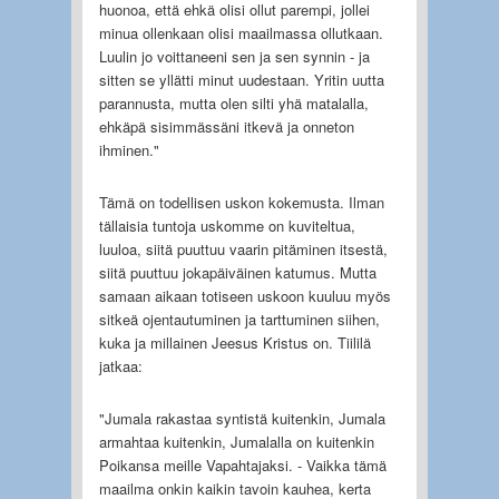
huonoa, että ehkä olisi ollut parempi, jollei
minua ollenkaan olisi maailmassa ollutkaan.
Luulin jo voittaneeni sen ja sen synnin - ja
sitten se yllätti minut uudestaan. Yritin uutta
parannusta, mutta olen silti yhä matalalla,
ehkäpä sisimmässäni itkevä ja onneton
ihminen."
Tämä on todellisen uskon kokemusta. Ilman
tällaisia tuntoja uskomme on kuviteltua,
luuloa, siitä puuttuu vaarin pitäminen itsestä,
siitä puuttuu jokapäiväinen katumus. Mutta
samaan aikaan totiseen uskoon kuuluu myös
sitkeä ojentautuminen ja tarttuminen siihen,
kuka ja millainen Jeesus Kristus on. Tiililä
jatkaa:
"Jumala rakastaa syntistä kuitenkin, Jumala
armahtaa kuitenkin, Jumalalla on kuitenkin
Poikansa meille Vapahtajaksi. - Vaikka tämä
maailma onkin kaikin tavoin kauhea, kerta