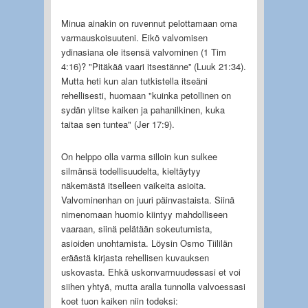
Minua ainakin on ruvennut pelottamaan oma
varmauskoisuuteni. Eikö valvomisen
ydinasiana ole itsensä valvominen (1 Tim
4:16)? "Pitäkää vaari itsestänne'' (Luuk 21:34).
Mutta heti kun alan tutkistella itseäni
rehellisesti, huomaan "kuinka petollinen on
sydän ylitse kaiken ja pahanilkinen, kuka
taitaa sen tuntea" (Jer 17:9).
On helppo olla varma silloin kun sulkee
silmänsä todellisuudelta, kieltäytyy
näkemästä itselleen vaikeita asioita.
Valvominenhan on juuri päinvastaista. Siinä
nimenomaan huomio kiintyy mahdolliseen
vaaraan, siinä pelätään sokeutumista,
asioiden unohtamista. Löysin Osmo Tiililän
eräästä kirjasta rehellisen kuvauksen
uskovasta. Ehkä uskonvarmuudessasi et voi
siihen yhtyä, mutta aralla tunnolla valvoessasi
koet tuon kaiken niin todeksi: