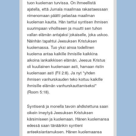
tuon kuoleman turvissa. On ihmeellistä
ajatella, että Jumala maailmaa rakastaessaan
nimenomaan päätti pelastaa maailman
kuoleman kautta. Hän tarttui syntisen ihmisen
suurimpaan viholliseen ja muutti sen tuhon
vallan elämän antajaksi jokaiselle, joka uskoo.
Näinhän tapahtui Jeesuksen Kristuksen
kuolemassa. Tuo yksi ainoa todellinen
kuolema antaa kaikille ihmisille kaikkina
aikoina iankaikkisen elämän. Jeesus Kristus
oli kuuliainen kuolemaan asti, hamaan ristin
kuolemaan asti (Fil 2:8). Ja nyt "yhden
ihmisen vanhurskauden teko koituu kaikille
ihmisille elämän vanhurskauttamiseksi"
(Room 5:18).
Syntisenä ja monella tavoin ahdistettuna saan
oikein imeytyä Jeesuksen Kristuksen
kärsimiseen ja kuolemaan. Hänen kuolemansa
edessä saan tänäänkin syntieni
anteeksiantamuksen. Hänen kuolemaansa