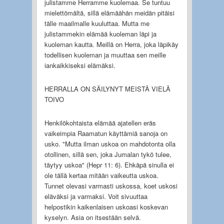
julistamme Herramme kuolemaa. Se tuntuu
mielettömältä, sillä elämäähän meidän pitäisi
tälle maailmalle kuuluttaa. Mutta me
julistammekin elämää kuoleman läpi ja
kuoleman kautta. Meillä on Herra, joka läpikäy
todellisen kuoleman ja muuttaa sen meille
iankaikkiseksi elämäksi.
HERRALLA ON SÄILYNYT MEISTÄ VIELÄ
TOIVO
Henkilökohtaista elämää ajatellen eräs
vaikeimpia Raamatun käyttämiä sanoja on
usko. "Mutta ilman uskoa on mahdotonta olla
otollinen, sillä sen, joka Jumalan tykö tulee,
täytyy uskoa" (Hepr 11: 6). Ehkäpä sinulla ei
ole tällä kertaa mitään vaikeutta uskoa.
Tunnet olevasi varmasti uskossa, koet uskosi
eläväksi ja varmaksi. Voit sivuuttaa
helpostikin kaikenlaisen uskoasi koskevan
kyselyn. Asia on itsestään selvä.