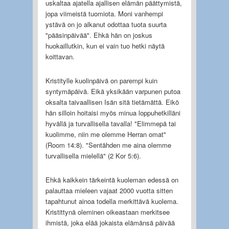
uskaltaa ajatella ajallisen elämän päättymistä,
jopa viimeistä tuomiota. Moni vanhempi
ystävä on jo alkanut odottaa tuota suurta
"pääsinpäivää". Ehkä hän on joskus
huokaillutkin, kun ei vain tuo hetki näytä
koittavan.
Kristitylle kuolinpäivä on parempi kuin
syntymäpäivä. Eikä yksikään varpunen putoa
oksalta taivaallisen Isän sitä tietämättä. Eikö
hän silloin hoitaisi myös minua loppuhetkilläni
hyvällä ja turvallisella tavalla! "Elimmepä tai
kuolimme, niin me olemme Herran omat"
(Room 14:8). "Sentähden me aina olemme
turvallisella mielellä" (2 Kor 5:6).
Ehkä kaikkein tärkeintä kuoleman edessä on
palauttaa mieleen vajaat 2000 vuotta sitten
tapahtunut ainoa todella merkittävä kuolema.
Kristittynä oleminen oikeastaan merkitsee
ihmistä, joka elää jokaista elämänsä päivää