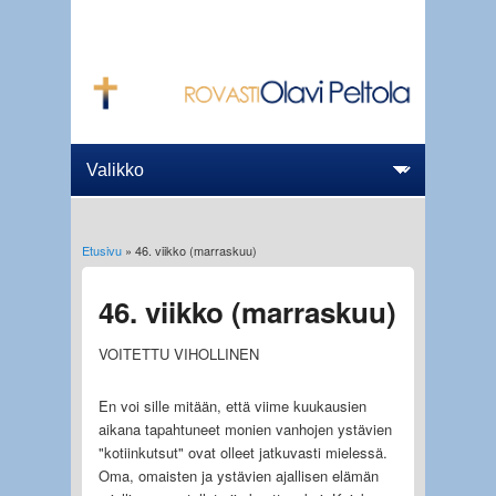
Etusivu
» 46. viikko (marraskuu)
Olet täällä
46. viikko (marraskuu)
VOITETTU VIHOLLINEN
En voi sille mitään, että viime kuukausien
aikana tapahtuneet monien vanhojen ystävien
"kotiinkutsut" ovat olleet jatkuvasti mielessä.
Oma, omaisten ja ystävien ajallisen elämän