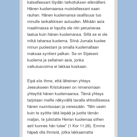
katsellessani löydän tarkoituksen elämälleni.
Hänen kuolemaansa muistellessani saan
rauhan. Hänen kuolemansa osallisuus tuo
minulle iankaikkisen autuuden. Mikään asia
maailmassa ei lopulta ole niin perustavaa
laatua kuin hänen kuolemansa. Sillä se ei ole
mikä tahansa kuolema. Siinä Jumala kuolee
minun puolestani ja omalla kuolemallaan
maksaa syntieni palkan. Se on Sijaiseni
kuolema ja sellainen asia, jonka
vaikutusvoima ei lakkaa koskaan.
Eipä siis ihme, että läheinen yhteys
Jeesukseen Kristukseen on nimenomaan
yhteyttä hänen kuolemaansa. Tämä yhteys
tarjotaan meille näkyvällä tavalla ehtoollisessa
hänen ruumiissaan ja veressään. "Niin usein
kuin te syötte tätä leipää ja juotte tämän
maljan, te julistatte Herran kuolemaa siihen
asti kunnes hän tulee" (1 Kor 11:26). Emme
häpeä olla ihmisiä, jotka lakkaamatta