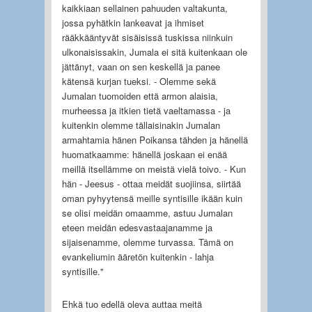
kaikkiaan sellainen pahuuden valtakunta,
jossa pyhätkin lankeavat ja ihmiset
rääkkääntyvät sisäisissä tuskissa niinkuin
ulkonaisissakin, Jumala ei sitä kuitenkaan ole
jättänyt, vaan on sen keskellä ja panee
kätensä kurjan tueksi. - Olemme sekä
Jumalan tuomoiden että armon alaisia,
murheessa ja itkien tietä vaeltamassa - ja
kuitenkin olemme tällaisinakin Jumalan
armahtamia hänen Poikansa tähden ja hänellä
huomatkaamme: hänellä joskaan ei enää
meillä itsellämme on meistä vielä toivo. - Kun
hän - Jeesus - ottaa meidät suojiinsa, siirtää
oman pyhyytensä meille syntisille ikään kuin
se olisi meidän omaamme, astuu Jumalan
eteen meidän edesvastaajanamme ja
sijaisenamme, olemme turvassa. Tämä on
evankeliumin ääretön kuitenkin - lahja
syntisille."
Ehkä tuo edellä oleva auttaa meitä