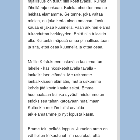
rajallisuus on tullut niin koettavaksi. Kuinka
lähellä raja onkaan. Kuinka ehdottomana se
leikkaa elämämme. Se tunne, joka valtaa
mielen, on joka kerta aivan omansa. Tosin
kauaa ei jaksa kuunnella, vaan arkinen elämä
tukahduttaa herkkyyden. Ehkä niin tuleekin
olla. Kuitenkin häpeää omaa pinnallisuuttaan
ja sitä, ettei osaa kuunnella ja ottaa osaa.
Meille Kristukseen uskovina kuolema tuo
lähelle - käsinkosketeltavalla tavalla -
iankaikkisen elämän. Me uskomme
iankaikkiseen elämään, mutta uskomme
kohde jää kovin kaukaiseksi. Emme
huomaakaan kuinka syvästi mielemme on
sidoksissa tähän katoavaan maailmaan.
Kuitenkin meidän tulisi arvioida
arkielämäämme jo nyt lopusta käsin.
Emme toki pelkää loppua. Jumalan armo on
vähitellen kirkastunut niin suureksi, että