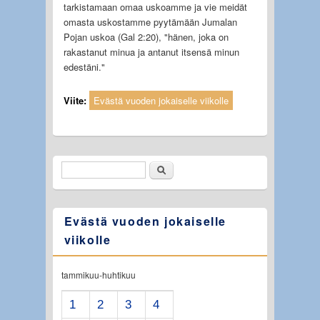
tarkistamaan omaa uskoamme ja vie meidät
omasta uskostamme pyytämään Jumalan
Pojan uskoa (Gal 2:20), "hänen, joka on
rakastanut minua ja antanut itsensä minun
edestäni."
Viite:
Evästä vuoden jokaiselle viikolle
Etsi
Hakulomake
Evästä vuoden jokaiselle
viikolle
tammikuu-huhtikuu
1
2
3
4