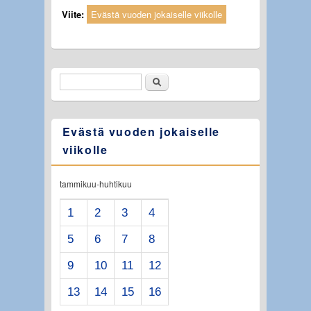
Viite:
Evästä vuoden jokaiselle viikolle
Etsi
Hakulomake
Evästä vuoden jokaiselle
viikolle
tammikuu-huhtikuu
1
2
3
4
5
6
7
8
9
10
11
12
13
14
15
16