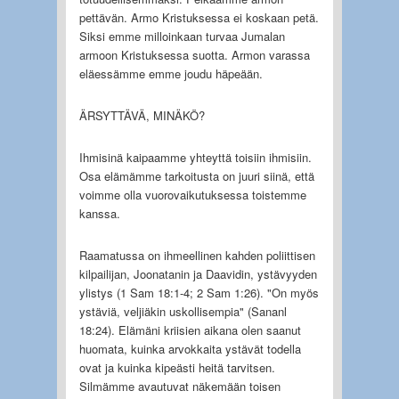
pettävän. Armo Kristuksessa ei koskaan petä.
Siksi emme milloinkaan turvaa Jumalan
armoon Kristuksessa suotta. Armon varassa
eläessämme emme joudu häpeään.
ÄRSYTTÄVÄ, MINÄKÖ?
Ihmisinä kaipaamme yhteyttä toisiin ihmisiin.
Osa elämämme tarkoitusta on juuri siinä, että
voimme olla vuorovaikutuksessa toistemme
kanssa.
Raamatussa on ihmeellinen kahden poliittisen
kilpailijan, Joonatanin ja Daavidin, ystävyyden
ylistys (1 Sam 18:1-4; 2 Sam 1:26). "On myös
ystäviä, veljiäkin uskollisempia" (Sananl
18:24). Elämäni kriisien aikana olen saanut
huomata, kuinka arvokkaita ystävät todella
ovat ja kuinka kipeästi heitä tarvitsen.
Silmämme avautuvat näkemään toisen