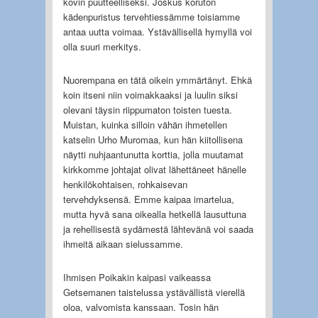
kovin puutteelliseksi. Joskus koruton
kädenpuristus tervehtiessämme toisiamme
antaa uutta voimaa. Ystävällisellä hymyllä voi
olla suuri merkitys.
Nuorempana en tätä oikein ymmärtänyt. Ehkä
koin itseni niin voimakkaaksi ja luulin siksi
olevani täysin riippumaton toisten tuesta.
Muistan, kuinka silloin vähän ihmetellen
katselin Urho Muromaa, kun hän kiitollisena
näytti nuhjaantunutta korttia, jolla muutamat
kirkkomme johtajat olivat lähettäneet hänelle
henkilökohtaisen, rohkaisevan
tervehdyksensä. Emme kaipaa imartelua,
mutta hyvä sana oikealla hetkellä lausuttuna
ja rehellisestä sydämestä lähtevänä voi saada
ihmeitä aikaan sielussamme.
Ihmisen Poikakin kaipasi vaikeassa
Getsemanen taistelussa ystävällistä vierellä
oloa, valvomista kanssaan. Tosin hän