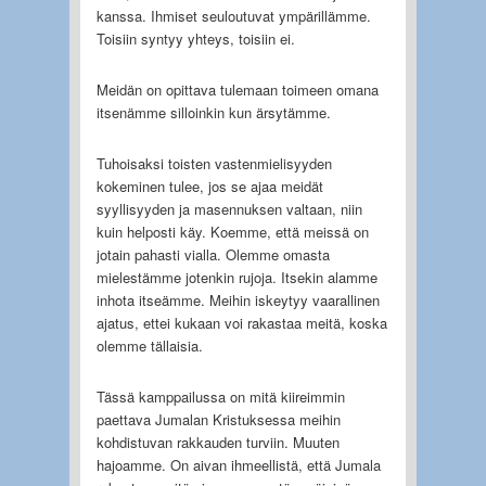
kanssa. Ihmiset seuloutuvat ympärillämme.
Toisiin syntyy yhteys, toisiin ei.
Meidän on opittava tulemaan toimeen omana
itsenämme silloinkin kun ärsytämme.
Tuhoisaksi toisten vastenmielisyyden
kokeminen tulee, jos se ajaa meidät
syyllisyyden ja masennuksen valtaan, niin
kuin helposti käy. Koemme, että meissä on
jotain pahasti vialla. Olemme omasta
mielestämme jotenkin rujoja. Itsekin alamme
inhota itseämme. Meihin iskeytyy vaarallinen
ajatus, ettei kukaan voi rakastaa meitä, koska
olemme tällaisia.
Tässä kamppailussa on mitä kiireimmin
paettava Jumalan Kristuksessa meihin
kohdistuvan rakkauden turviin. Muuten
hajoamme. On aivan ihmeellistä, että Jumala