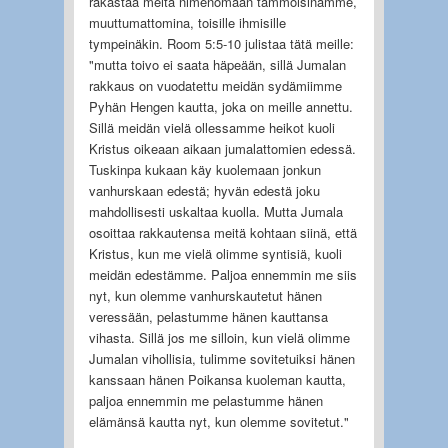
rakastaa meitä nimenomaan tämmöisinämme,
muuttumattomina, toisille ihmisille
tympeinäkin. Room 5:5-10 julistaa tätä meille:
"mutta toivo ei saata häpeään, sillä Jumalan
rakkaus on vuodatettu meidän sydämiimme
Pyhän Hengen kautta, joka on meille annettu.
Sillä meidän vielä ollessamme heikot kuoli
Kristus oikeaan aikaan jumalattomien edessä.
Tuskinpa kukaan käy kuolemaan jonkun
vanhurskaan edestä; hyvän edestä joku
mahdollisesti uskaltaa kuolla. Mutta Jumala
osoittaa rakkautensa meitä kohtaan siinä, että
Kristus, kun me vielä olimme syntisiä, kuoli
meidän edestämme. Paljoa ennemmin me siis
nyt, kun olemme vanhurskautetut hänen
veressään, pelastumme hänen kauttansa
vihasta. Sillä jos me silloin, kun vielä olimme
Jumalan vihollisia, tulimme sovitetuiksi hänen
kanssaan hänen Poikansa kuoleman kautta,
paljoa ennemmin me pelastumme hänen
elämänsä kautta nyt, kun olemme sovitetut."