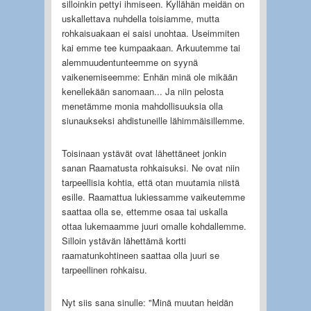
silloinkin pettyi ihmiseen. Kyllähän meidän on
uskallettava nuhdella toisiamme, mutta
rohkaisuakaan ei saisi unohtaa. Useimmiten
kai emme tee kumpaakaan. Arkuutemme tai
alemmuudentunteemme on syynä
vaikenemiseemme: Enhän minä ole mikään
kenellekään sanomaan... Ja niin pelosta
menetämme monia mahdollisuuksia olla
siunaukseksi ahdistuneille lähimmäisillemme.
Toisinaan ystävät ovat lähettäneet jonkin
sanan Raamatusta rohkaisuksi. Ne ovat niin
tarpeellisia kohtia, että otan muutamia niistä
esille. Raamattua lukiessamme vaikeutemme
saattaa olla se, ettemme osaa tai uskalla
ottaa lukemaamme juuri omalle kohdallemme.
Silloin ystävän lähettämä kortti
raamatunkohtineen saattaa olla juuri se
tarpeellinen rohkaisu.
Nyt siis sana sinulle: "Minä muutan heidän