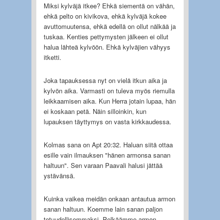
Miksi kylväjä itkee? Ehkä siementä on vähän,
ehkä pelto on kivikova, ehkä kylväjä kokee
avuttomuutensa, ehkä edellä on ollut nälkää ja
tuskaa. Kenties pettymysten jälkeen ei ollut
halua lähteä kylvöön. Ehkä kylväjien vähyys
itketti.
Joka tapauksessa nyt on vielä itkun aika ja
kylvön aika. Varmasti on tuleva myös riemulla
leikkaamisen aika. Kun Herra jotain lupaa, hän
ei koskaan petä. Näin silloinkin, kun
lupauksen täyttymys on vasta kirkkaudessa.
Kolmas sana on Apt 20:32. Haluan siitä ottaa
esille vain ilmauksen "hänen armonsa sanan
haltuun". Sen varaan Paavali halusi jättää
ystävänsä.
Kuinka vaikea meidän onkaan antautua armon
sanan haltuun. Koemme lain sanan paljon
totuudellisemmaksi. Pelkäämme armon