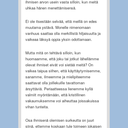
ihmisen arvon usein vasta silloin, kun meitä
uhkaa hänen menettämisensä.
Ei ole itsestään selvää, että meillä on edes
muutama ystävä. Monelle nimenomaan
vanhuus saattaa olla merkillistä hiljaisuutta ja
vaikeaa läksyä oppia yksin odottamaan.
Mutta mitä on tehtävä silloin, kun
huomaamme, että joku tai jotkut lähellämme
olevat ihmiset eivät voi sietää meitä? On
vaikea taipua siihen, että käyttäytymisemme,
sanamme, ilmeemme ja mielipiteemme
saattavat olla joillekuille tavattoman
ärsyttäviä. Periaatteessa lienemme kyllä
valmiit myöntämään, että kristillinen
vakaumuksemme voi aiheuttaa joissakuissa
vihan tunteita.
Osa ihmisenä olemisen surkeutta on juuri
siinä, ettemme koskaan tule toimeen jokaisen