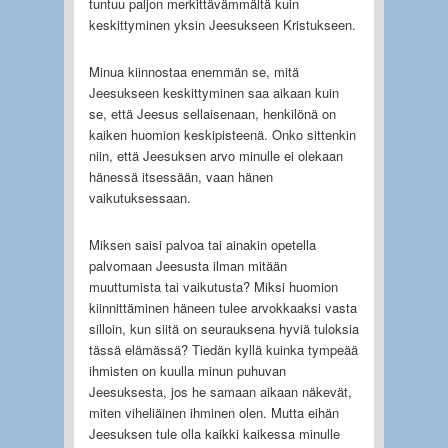
tuntuu paljon merkittävämmältä kuin
keskittyminen yksin Jeesukseen Kristukseen.
Minua kiinnostaa enemmän se, mitä
Jeesukseen keskittyminen saa aikaan kuin
se, että Jeesus sellaisenaan, henkilönä on
kaiken huomion keskipisteenä. Onko sittenkin
niin, että Jeesuksen arvo minulle ei olekaan
hänessä itsessään, vaan hänen
vaikutuksessaan.
Miksen saisi palvoa tai ainakin opetella
palvomaan Jeesusta ilman mitään
muuttumista tai vaikutusta? Miksi huomion
kiinnittäminen häneen tulee arvokkaaksi vasta
silloin, kun siitä on seurauksena hyviä tuloksia
tässä elämässä? Tiedän kyllä kuinka tympeää
ihmisten on kuulla minun puhuvan
Jeesuksesta, jos he samaan aikaan näkevät,
miten viheliäinen ihminen olen. Mutta eihän
Jeesuksen tule olla kaikki kaikessa minulle