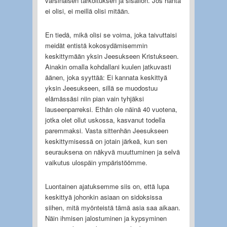
varsinaisen tarkoituksen ja sisällön. Jos häntä
ei olisi, ei meillä olisi mitään.
En tiedä, mikä olisi se voima, joka taivuttaisi
meidät entistä kokosydämisemmin
keskittymään yksin Jeesukseen Kristukseen.
Ainakin omalla kohdallani kuulen jatkuvasti
äänen, joka syyttää: Ei kannata keskittyä
yksin Jeesukseen, sillä se muodostuu
elämässäsi niin pian vain tyhjäksi
lauseenparreksi. Ethän ole näinä 40 vuotena,
jotka olet ollut uskossa, kasvanut todella
paremmaksi. Vasta sittenhän Jeesukseen
keskittymisessä on jotain järkeä, kun sen
seurauksena on näkyvä muuttuminen ja selvä
vaikutus ulospäin ympäristöömme.
Luontainen ajatuksemme siis on, että lupa
keskittyä johonkin asiaan on sidoksissa
siihen, mitä myönteistä tämä asia saa aikaan.
Näin ihmisen jalostuminen ja kypsyminen