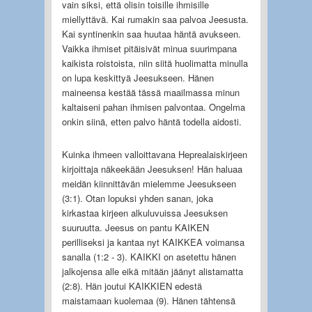
vain siksi, että olisin toisille ihmisille
miellyttävä. Kai rumakin saa palvoa Jeesusta.
Kai syntinenkin saa huutaa häntä avukseen.
Vaikka ihmiset pitäisivät minua suurimpana
kaikista roistoista, niin siitä huolimatta minulla
on lupa keskittyä Jeesukseen. Hänen
maineensa kestää tässä maailmassa minun
kaltaiseni pahan ihmisen palvontaa. Ongelma
onkin siinä, etten palvo häntä todella aidosti.
Kuinka ihmeen valloittavana Heprealaiskirjeen
kirjoittaja näkeekään Jeesuksen! Hän haluaa
meidän kiinnittävän mielemme Jeesukseen
(3:1). Otan lopuksi yhden sanan, joka
kirkastaa kirjeen alkuluvuissa Jeesuksen
suuruutta. Jeesus on pantu KAIKEN
perilliseksi ja kantaa nyt KAIKKEA voimansa
sanalla (1:2 - 3). KAIKKI on asetettu hänen
jalkojensa alle eikä mitään jäänyt alistamatta
(2:8). Hän joutui KAIKKIEN edestä
maistamaan kuolemaa (9). Hänen tähtensä