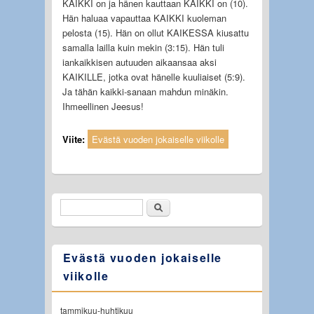
KAIKKI on ja hänen kauttaan KAIKKI on (10).
Hän haluaa vapauttaa KAIKKI kuoleman
pelosta (15). Hän on ollut KAIKESSA kiusattu
samalla lailla kuin mekin (3:15). Hän tuli
iankaikkisen autuuden aikaansaa aksi
KAIKILLE, jotka ovat hänelle kuuliaiset (5:9).
Ja tähän kaikki-sanaan mahdun minäkin.
Ihmeellinen Jeesus!
Viite:
Evästä vuoden jokaiselle viikolle
Etsi
Hakulomake
Evästä vuoden jokaiselle
viikolle
tammikuu-huhtikuu