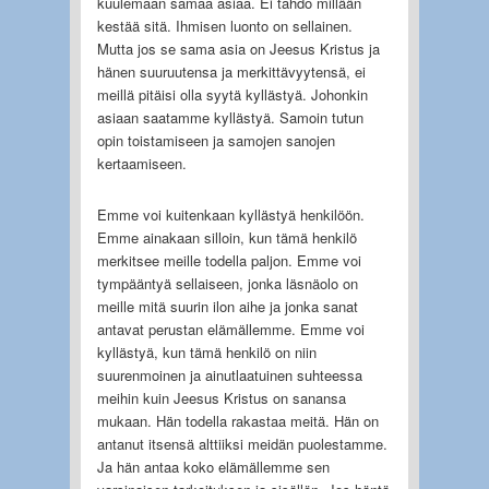
kuulemaan samaa asiaa. Ei tahdo millään
kestää sitä. Ihmisen luonto on sellainen.
Mutta jos se sama asia on Jeesus Kristus ja
hänen suuruutensa ja merkittävyytensä, ei
meillä pitäisi olla syytä kyllästyä. Johonkin
asiaan saatamme kyllästyä. Samoin tutun
opin toistamiseen ja samojen sanojen
kertaamiseen.
Emme voi kuitenkaan kyllästyä henkilöön.
Emme ainakaan silloin, kun tämä henkilö
merkitsee meille todella paljon. Emme voi
tympääntyä sellaiseen, jonka läsnäolo on
meille mitä suurin ilon aihe ja jonka sanat
antavat perustan elämällemme. Emme voi
kyllästyä, kun tämä henkilö on niin
suurenmoinen ja ainutlaatuinen suhteessa
meihin kuin Jeesus Kristus on sanansa
mukaan. Hän todella rakastaa meitä. Hän on
antanut itsensä alttiiksi meidän puolestamme.
Ja hän antaa koko elämällemme sen