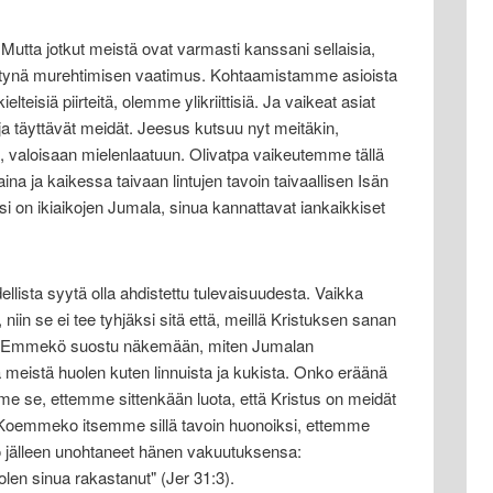
utta jotkut meistä ovat varmasti kanssani sellaisia,
ettynä murehtimisen vaatimus. Kohtaamistamme asioista
lteisiä piirteitä, olemme ylikriittisiä. Ja vaikeat asiat
a täyttävät meidät. Jeesus kutsuu nyt meitäkin,
a, valoisaan mielenlaatuun. Olivatpa vaikeutemme tällä
na ja kaikessa taivaan lintujen tavoin taivaallisen Isän
si on ikiaikojen Jumala, sinua kannattavat iankaikkiset
ellista syytä olla ahdistettu tulevaisuudesta. Vaikka
a, niin se ei tee tyhjäksi sitä että, meillä Kristuksen sanan
in. Emmekö suostu näkemään, miten Jumalan
ää meistä huolen kuten linnuista ja kukista. Onko eräänä
e se, ettemme sittenkään luota, että Kristus on meidät
 Koemmeko itsemme sillä tavoin huonoiksi, ettemme
jälleen unohtaneet hänen vakuutuksensa:
olen sinua rakastanut" (Jer 31:3).