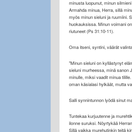
minusta luopunut, minun silmieni
Armahda minua, Herra, sillä minul
myös minun sieluni ja ruumiini. 
huokauksissa. Minun voimani on r
riutuneet (Ps 31:10-11).
Oma itseni, syntini, väärät vali
"Minun sieluni on kyllästynyt elä
sieluni murheessa, minä sanon Ju
minulle, miksi vaadit minua tilille
oman käsialasi hylkäät, mutta va
Salli synnintunnon lyödä sinut 
Tuntekaa kurjuutenne ja murehti
ilonne suruksi. Nöyrtykää Herran 
Sillä vaikka murehutinkin teitä kir