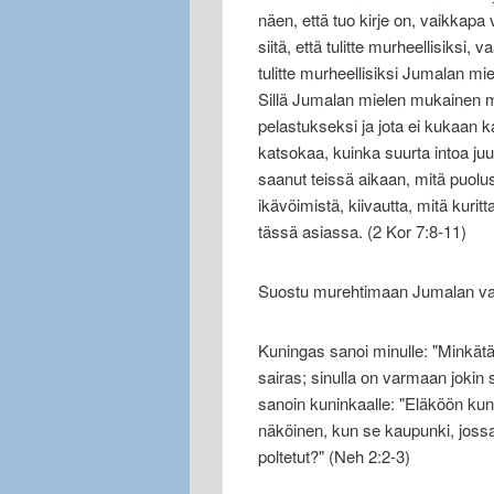
näen, että tuo kirje on, vaikkapa 
siitä, että tulitte murheellisiksi, 
tulitte murheellisiksi Jumalan mie
Sillä Jumalan mielen mukainen m
pelastukseksi ja jota ei kukaan 
katsokaa, kuinka suurta intoa j
saanut teissä aikaan, mitä puolu
ikävöimistä, kiivautta, mitä kurit
tässä asiassa. (2 Kor 7:8-11)
Suostu murehtimaan Jumalan val
Kuningas sanoi minulle: "Minkätä
sairas; sinulla on varmaan jokin
sanoin kuninkaalle: "Eläköön kun
näköinen, kun se kaupunki, jossa m
poltetut?" (Neh 2:2-3)