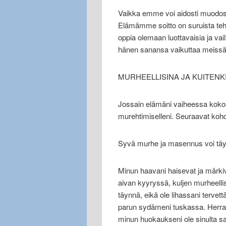
Vaikka emme voi aidosti muodos
Elämämme soitto on suruista teh
oppia olemaan luottavaisia ja vail
hänen sanansa vaikuttaa meissä
MURHEELLISINA JA KUITENKIN
Jossain elämäni vaiheessa kokosi
murehtimiselleni. Seuraavat kohda
Syvä murhe ja masennus voi täy
Minun haavani haisevat ja märki
aivan kyyryssä, kuljen murheellis
täynnä, eikä ole lihassani tervet
parun sydämeni tuskassa. Herra,
minun huokaukseni ole sinulta s