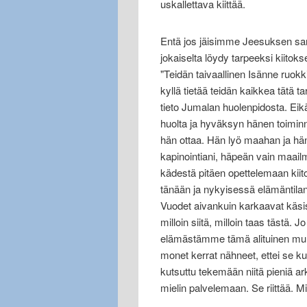
uskallettava kiittää.
Entä jos jäisimme Jeesuksen san
jokaiselta löydy tarpeeksi kiitoks
"Teidän taivaallinen Isänne ruokki
kyllä tietää teidän kaikkea tätä t
tieto Jumalan huolenpidosta. Eikä
huolta ja hyväksyn hänen toimin
hän ottaa. Hän lyö maahan ja hä
kapinointiani, häpeän vain maailma
kädestä pitäen opettelemaan kiito
tänään ja nykyisessä elämäntila
Vuodet aivankuin karkaavat käs
milloin siitä, milloin taas tästä.
elämästämme tämä alituinen mu
monet kerrat nähneet, ettei se k
kutsuttu tekemään niitä pieniä ark
mielin palvelemaan. Se riittää. 