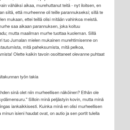
vain vähäksi aikaa, murehuttanut teitä - nyt iloitsen, en
vaan siitä, että murheenne oli teille parannukseksi; sillä te
len mukaan, ettei teillä olisi mitään vahinkoa meistä.
urhe saa aikaan parannuksen, joka koituu
kadu; mutta maailman murhe tuottaa kuoleman. Sillä
uuri tuo Jumalan mielen mukainen murehtimisenne on
stautumista, mitä paheksumista, mitä pelkoa,
tamista! Olette kaikin tavoin osoittaneet olevanne puhtaat
takunnan työn takia
hden sinä olet niin murheellisen näköinen? Ethän ole
 sydämensuru." Silloin minä peljästyin kovin, mutta minä
ingas iankaikkisesti. Kuinka minä en olisi murheellisen
inun isieni haudat ovat, on autio ja sen portit tulella