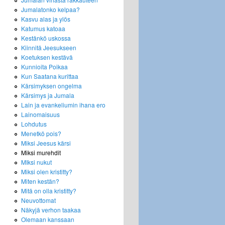
Jumalatonko kelpaa?
Kasvu alas ja ylös
Katumus katoaa
Kestänkö uskossa
Kiinnitä Jeesukseen
Koetuksen kestävä
Kunnioita Poikaa
Kun Saatana kurittaa
Kärsimyksen ongelma
Kärsimys ja Jumala
Lain ja evankeliumin ihana ero
Lainomaisuus
Lohdutus
Menetkö pois?
Miksi Jeesus kärsi
Miksi murehdit
MIksi nukut
Miksi olen kristitty?
Miten kestän?
Mitä on olla kristitty?
Neuvottomat
Näkyjä verhon taakaa
Olemaan kanssaan