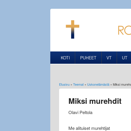
KOTI
PUHEET
VT
UT
Etusivu
»
Teemat
»
Uskonelämästä
» Miksi murehd
Olet täällä
Miksi murehdit
Olavi Peltola
Me alituiset murehtijat