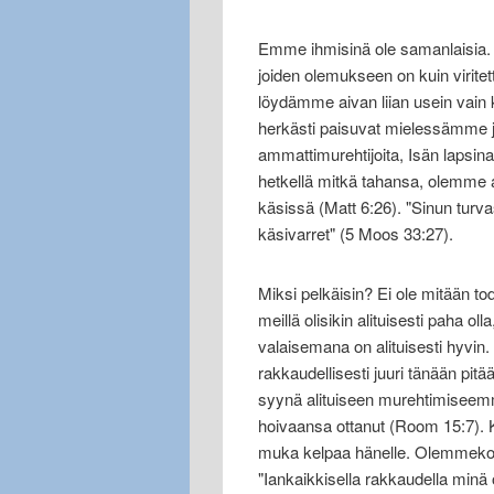
Emme ihmisinä ole samanlaisia. M
joiden olemukseen on kuin virit
löydämme aivan liian usein vain kie
herkästi paisuvat mielessämme j
ammattimurehtijoita, Isän lapsin
hetkellä mitkä tahansa, olemme ai
käsissä (Matt 6:26). "Sinun turva
käsivarret" (5 Moos 33:27).
Miksi pelkäisin? Ei ole mitään tod
meillä olisikin alituisesti paha oll
valaisemana on alituisesti hyv
rakkaudellisesti juuri tänään pit
syynä alituiseen murehtimiseemm
hoivaansa ottanut (Room 15:7).
muka kelpaa hänelle. Olemmeko 
"Iankaikkisella rakkaudella minä 