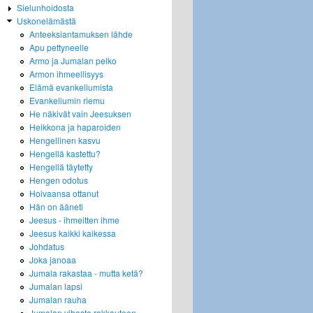
Sielunhoidosta
Uskonelämästä
Anteeksiantamuksen lähde
Apu pettyneelle
Armo ja Jumalan pelko
Armon ihmeellisyys
Elämä evankeliumista
Evankeliumin riemu
He näkivät vain Jeesuksen
Heikkona ja haparoiden
Hengellinen kasvu
Hengellä kastettu?
Hengellä täytetty
Hengen odotus
Hoivaansa ottanut
Hän on ääneti
Jeesus - ihmeitten ihme
Jeesus kaikki kaikessa
Johdatus
Joka janoaa
Jumala rakastaa - mutta ketä?
Jumalan lapsi
Jumalan rauha
Jumalan vihasta rakkauteen