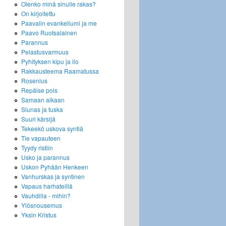
Olenko minä sinulle rakas?
On kirjoitettu
Paavalin evankeliumi ja me
Paavo Ruotsalainen
Parannus
Pelastusvarmuus
Pyhityksen kipu ja ilo
Rakkausteema Raamatussa
Rosenius
Repäise pois
Samaan aikaan
Siunas ja tuska
Suuri kärsijä
Tekeekö uskova syntiä
Tie vapauteen
Tyydy ristiin
Usko ja parannus
Uskon Pyhään Henkeen
Vanhurskas ja syntinen
Vapaus harhateillä
Vauhdilla - mihin?
Ylösnousemus
Yksin Kristus