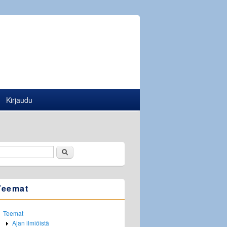
Kirjaudu
Etsi
Hakulomake
Teemat
Teemat
Ajan ilmiöistä