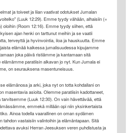
nelmat ja toiveet ja liian vaativat odotukset Jumalan
avoitelko" (Luuk 12:29). Emme tyydy vähään, alhaisiin (=
iin) oloihin (Room 12:16). Emme tyydy siihen, että
sen ajan henki on tarttunut meihin ja se vaatii
ta, terveyttä ja hyvinvointia, iloa ja hauskuutta. Emme
hiljaista elämää kaikessa jumalisuudessa kipujamme
tamaan joka päivä ristiämme ja kantamaan sitä
elämämme paratiisin alkavan jo nyt. Kun Jumala ei
tamme, on seurauksena masentuneisuus.
 se elämänosa ja arki, joka nyt on totta kohdallani on
 masentavia asioita. Olemme paratiisin kadottaneet,
lla tarvitsemme (Luuk 12:30). On vain hävettävää, että
ämässämme, emmekä millään opi niin yksinkertaista
tiko. Ainoa todella vaarallinen on oman sydämen
 tahdon vastaisiin valintoihin ja elämäntapaan. Sitä
dettava avuksi Herran Jeesuksen veren puhdistusta ja