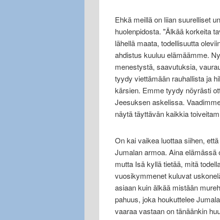
Ehkä meillä on liian suurelliset u
huolenpidosta. "Älkää korkeita t
lähellä maata, todellisuutta olev
ahdistus kuuluu elämäämme. Nykyi
menestystä, saavutuksia, vauraut
tyydy viettämään rauhallista ja 
kärsien. Emme tyydy nöyrästi ot
Jeesuksen askelissa. Vaadimme 
näytä täyttävän kaikkia toivei
On kai vaikea luottaa siihen, että
Jumalan armoa. Aina elämässä on
mutta Isä kyllä tietää, mitä tode
vuosikymmenet kuluvat uskonel
asiaan kuin älkää mistään mureh
pahuus, joka houkuttelee Jumalan
vaaraa vastaan on tänäänkin huu