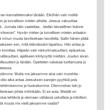
an kannattelemaksi tänään. Eiköhän vain meiltä
en ja turvallisen mielen aiheita. Jeesus vakuuttaa:
i.. Jumala näin vaatettaa.. .teidän taivaallinen Isänne
arvitsevan". Hyvän mielen ja turvallisen mielen antaakin
 minun muuta tarvitsekaan tavoitella. Sallin hänen pitää
nakseen sen, mitä elämässäni tapahtuu. Hän antaa ja
n korottaa. Häpeän vain niskurimaisuuttani, epäuskoa,
llisuuttani, ajalliseen kiintynyttä mieltäni. Joudun aivan
llisuuttani jo tänään. Opettelen valoisaa luottamusta jo
nteessa.
istämme. Mutta me jaksamme aina vain murehtia -
 Jo olisi aika antaa Jeesuksen sanojen pyyhkiä pois
rehtimisemme ja huokailumme. Olemmehan toki jo
uitenkaan johda mihinkään. Ei se auta. Meidät on
isia tehtäviä ja olemaan vähässä uskollisia ja kiitollisin
Mitä muuta me vielä jaksamme vaatia?