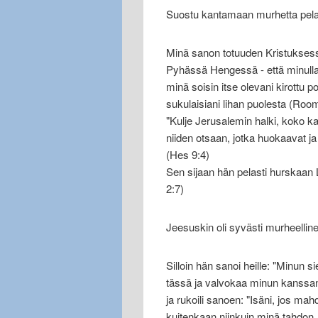
Suostu kantamaan murhetta pela
Minä sanon totuuden Kristuksessa
Pyhässä Hengessä - että minulla
minä soisin itse olevani kirottu p
sukulaisiani lihan puolesta (Room
"Kulje Jerusalemin halki, koko ka
niiden otsaan, jotka huokaavat ja
(Hes 9:4)
Sen sijaan hän pelasti hurskaan L
2:7)
Jeesuskin oli syvästi murheellin
Silloin hän sanoi heille: "Minun 
tässä ja valvokaa minun kanssan
ja rukoili sanoen: "Isäni, jos mah
kuitenkaan niinkuin minä tahdon, 