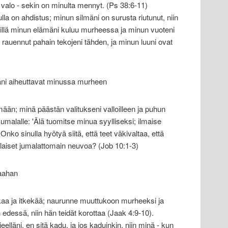
 valo - sekin on minulta mennyt. (Ps 38:6-11)
la on ahdistus; minun silmäni on surusta riutunut, niin
Sillä minun elämäni kuluu murheessa ja minun vuoteni
auennut pahain tekojeni tähden, ja minun luuni ovat
ntani aiheuttavat minussa murheen
mään; minä päästän valitukseni valloilleen ja puhun
malalle: 'Älä tuomitse minua syylliseksi; ilmaise
. Onko sinulla hyötyä siitä, että teet väkivaltaa, että
laiset jumalattomain neuvoa? (Job 10:1-3)
maahan
kaa ja itkekää; naurunne muuttukoon murheeksi ja
edessä, niin hän teidät korottaa (Jaak 4:9-10).
jeelläni, en sitä kadu, ja jos kaduinkin, niin minä - kun