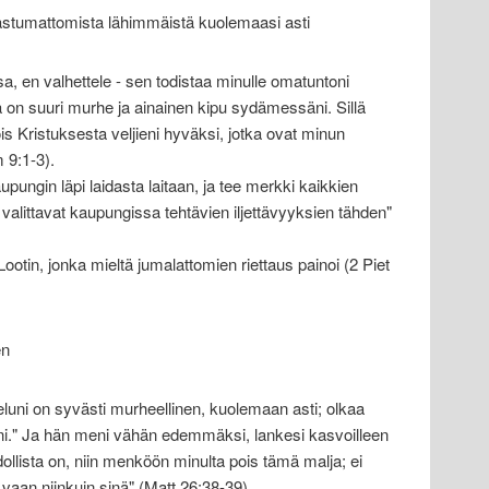
stumattomista lähimmäistä kuolemaasi asti
, en valhettele - sen todistaa minulle omatuntoni
 on suuri murhe ja ainainen kipu sydämessäni. Sillä
ois Kristuksesta veljieni hyväksi, jotka ovat minun
 9:1-3).
upungin läpi laidasta laitaan, ja tee merkki kaikkien
 valittavat kaupungissa tehtävien iljettävyyksien tähden"
ootin, jonka mieltä jumalattomien riettaus painoi (2 Piet
en
sieluni on syvästi murheellinen, kuolemaan asti; olkaa
i." Ja hän meni vähän edemmäksi, lankesi kasvoilleen
dollista on, niin menköön minulta pois tämä malja; ei
vaan niinkuin sinä" (Matt 26:38-39).