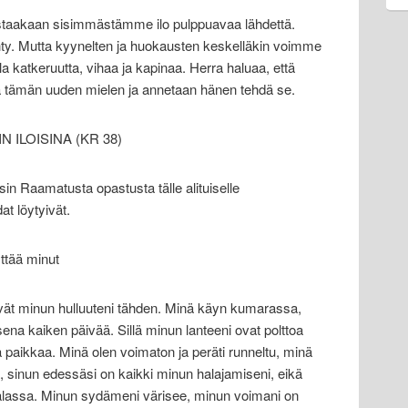
taakaan sisimmästämme ilo pulppuavaa lähdettä.
ty. Mutta kyynelten ja huokausten keskelläkin voimme
la katkeruutta, vihaa ja kapinaa. Herra haluaa, että
 tämän uuden mielen ja annetaan hänen tehdä se.
 ILOISINA (KR 38)
n Raamatusta opastusta tälle alituiselle
t löytyivät.
ttää minut
vät minun hulluuteni tähden. Minä käyn kumarassa,
ena kaiken päivää. Sillä minun lanteeni ovat polttoa
tä paikkaa. Minä olen voimaton ja peräti runneltu, minä
 sinun edessäsi on kaikki minun halajamiseni, eikä
alassa. Minun sydämeni värisee, minun voimani on