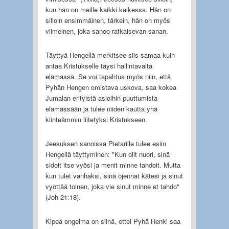
kun hän on meille kaikki kaikessa. Hän on
silloin ensimmäinen, tärkein, hän on myös
viimeinen, joka sanoo ratkaisevan sanan.
Täyttyä Hengellä merkitsee siis samaa kuin
antaa Kristukselle täysi hallintavalta
elämässä. Se voi tapahtua myös niin, että
Pyhän Hengen omistava uskova, saa kokea
Jumalan erityistä asioihin puuttumista
elämässään ja tulee niiden kautta yhä
kiinteämmin liitetyksi Kristukseen.
Jeesuksen sanoissa Pietarille tulee esiin
Hengellä täyttyminen: "Kun olit nuori, sinä
sidoit itse vyösi ja menit minne tahdoit. Mutta
kun tulet vanhaksi, sinä ojennat kätesi ja sinut
vyöttää toinen, joka vie sinut minne et tahdo"
(Joh 21:18).
Kipeä ongelma on siinä, ettei Pyhä Henki saa