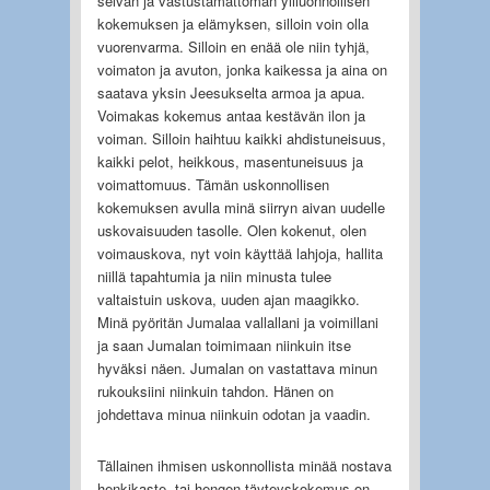
selvän ja vastustamattoman yliluonnollisen
kokemuksen ja elämyksen, silloin voin olla
vuorenvarma. Silloin en enää ole niin tyhjä,
voimaton ja avuton, jonka kaikessa ja aina on
saatava yksin Jeesukselta armoa ja apua.
Voimakas kokemus antaa kestävän ilon ja
voiman. Silloin haihtuu kaikki ahdistuneisuus,
kaikki pelot, heikkous, masentuneisuus ja
voimattomuus. Tämän uskonnollisen
kokemuksen avulla minä siirryn aivan uudelle
uskovaisuuden tasolle. Olen kokenut, olen
voimauskova, nyt voin käyttää lahjoja, hallita
niillä tapahtumia ja niin minusta tulee
valtaistuin uskova, uuden ajan maagikko.
Minä pyöritän Jumalaa vallallani ja voimillani
ja saan Jumalan toimimaan niinkuin itse
hyväksi näen. Jumalan on vastattava minun
rukouksiini niinkuin tahdon. Hänen on
johdettava minua niinkuin odotan ja vaadin.
Tällainen ihmisen uskonnollista minää nostava
henkikaste- tai hengen täyteyskokemus on