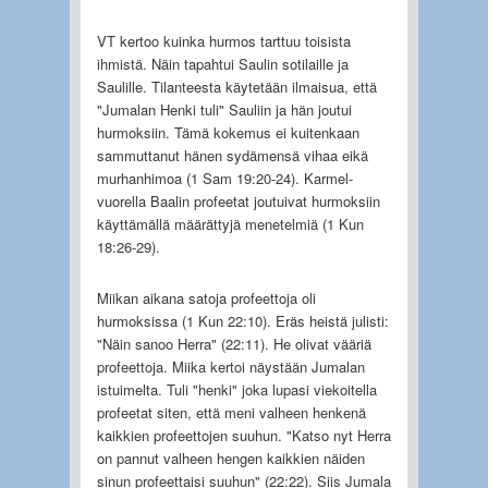
VT kertoo kuinka hurmos tarttuu toisista
ihmistä. Näin tapahtui Saulin sotilaille ja
Saulille. Tilanteesta käytetään ilmaisua, että
"Jumalan Henki tuli" Sauliin ja hän joutui
hurmoksiin. Tämä kokemus ei kuitenkaan
sammuttanut hänen sydämensä vihaa eikä
murhanhimoa (1 Sam 19:20-24). Karmel-
vuorella Baalin profeetat joutuivat hurmoksiin
käyttämällä määrättyjä menetelmiä (1 Kun
18:26-29).
Miikan aikana satoja profeettoja oli
hurmoksissa (1 Kun 22:10). Eräs heistä julisti:
"Näin sanoo Herra" (22:11). He olivat vääriä
profeettoja. Miika kertoi näystään Jumalan
istuimelta. Tuli "henki" joka lupasi viekoitella
profeetat siten, että meni valheen henkenä
kaikkien profeettojen suuhun. "Katso nyt Herra
on pannut valheen hengen kaikkien näiden
sinun profeettaisi suuhun" (22:22). Siis Jumala