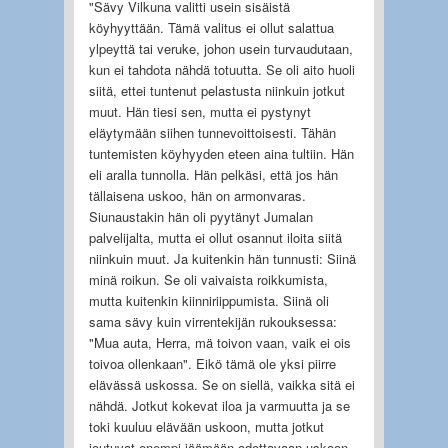
"Sävy Vilkuna valitti usein sisäistä
köyhyyttään. Tämä valitus ei ollut salattua
ylpeyttä tai veruke, johon usein turvaudutaan,
kun ei tahdota nähdä totuutta. Se oli aito huoli
siitä, ettei tuntenut pelastusta niinkuin jotkut
muut. Hän tiesi sen, mutta ei pystynyt
eläytymään siihen tunnevoittoisesti. Tähän
tuntemisten köyhyyden eteen aina tultiin. Hän
eli aralla tunnolla. Hän pelkäsi, että jos hän
tällaisena uskoo, hän on armonvaras.
Siunaustakin hän oli pyytänyt Jumalan
palvelijalta, mutta ei ollut osannut iloita siitä
niinkuin muut. Ja kuitenkin hän tunnusti: Siinä
minä roikun. Se oli vaivaista roikkumista,
mutta kuitenkin kiinniriippumista. Siinä oli
sama sävy kuin virrentekijän rukouksessa:
"Mua auta, Herra, mä toivon vaan, vaik ei ois
toivoa ollenkaan". Eikö tämä ole yksi piirre
elävässä uskossa. Se on siellä, vaikka sitä ei
nähdä. Jotkut kokevat iloa ja varmuutta ja se
toki kuuluu elävään uskoon, mutta jotkut
joutuvat enempi jäämään odottavaan uskoon,