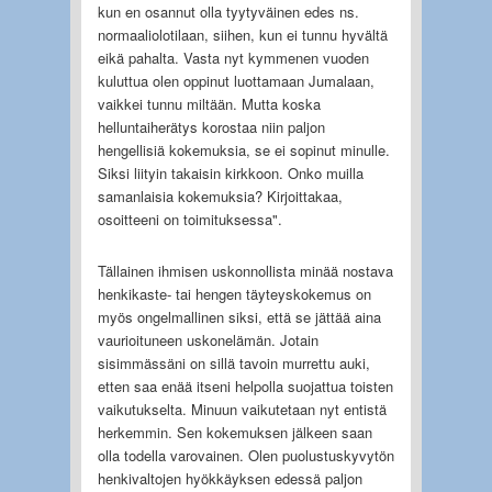
kun en osannut olla tyytyväinen edes ns.
normaaliolotilaan, siihen, kun ei tunnu hyvältä
eikä pahalta. Vasta nyt kymmenen vuoden
kuluttua olen oppinut luottamaan Jumalaan,
vaikkei tunnu miltään. Mutta koska
helluntaiherätys korostaa niin paljon
hengellisiä kokemuksia, se ei sopinut minulle.
Siksi liityin takaisin kirkkoon. Onko muilla
samanlaisia kokemuksia? Kirjoittakaa,
osoitteeni on toimituksessa".
Tällainen ihmisen uskonnollista minää nostava
henkikaste- tai hengen täyteyskokemus on
myös ongelmallinen siksi, että se jättää aina
vaurioituneen uskonelämän. Jotain
sisimmässäni on sillä tavoin murrettu auki,
etten saa enää itseni helpolla suojattua toisten
vaikutukselta. Minuun vaikutetaan nyt entistä
herkemmin. Sen kokemuksen jälkeen saan
olla todella varovainen. Olen puolustuskyvytön
henkivaltojen hyökkäyksen edessä paljon