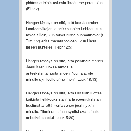
pidämme toisia uskovia itseämme parempina
(Fil 2:2)
Hengen täyteys on sitä, että kestän omien
luonteenvikojen ja heikkouksien kohtaamista
myös silloin, kun toiset niistä huomauttavat (2
Tim 4:2) enkä menetä toivoani, kun Herra
jälleen nuhtelee (Hepr 12:5).
Hengen täyteys on sitä, että päivittäin menen
Jeesuksen luokse armoa ja
anteeksiantamusta anoen: "Jumala, ole
minulle syntiselle armollinen" (Luuk 18:13).
Hengen täyteys on sitä, että uskallan luottaa
kaikista heikkouksistani ja lankeemuksistani
huolimatta, että Herra sanoo juuri nytkin
minulle: "Ihminen, sinun syntisi ovat sinulle
anteeksi annetut (Luuk 5:20).