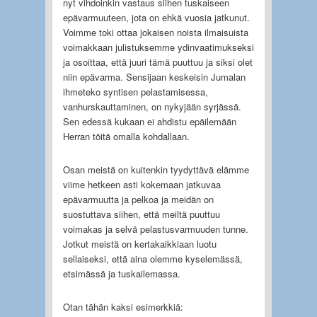
nyt vihdoinkin vastaus siihen tuskaiseen
epävarmuuteen, jota on ehkä vuosia jatkunut.
Voimme toki ottaa jokaisen noista ilmaisuista
voimakkaan julistuksemme ydinvaatimukseksi
ja osoittaa, että juuri tämä puuttuu ja siksi olet
niin epävarma. Sensijaan keskeisin Jumalan
ihmeteko syntisen pelastamisessa,
vanhurskauttaminen, on nykyjään syrjässä.
Sen edessä kukaan ei ahdistu epäilemään
Herran töitä omalla kohdallaan.
Osan meistä on kuitenkin tyydyttävä elämme
viime hetkeen asti kokemaan jatkuvaa
epävarmuutta ja pelkoa ja meidän on
suostuttava siihen, että meiltä puuttuu
voimakas ja selvä pelastusvarmuuden tunne.
Jotkut meistä on kertakaikkiaan luotu
sellaiseksi, että aina olemme kyselemässä,
etsimässä ja tuskailemassa.
Otan tähän kaksi esimerkkiä: