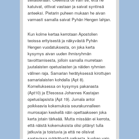
katuivat, ottivat vastaan ja saivat syntinsä
anteeksi. Pietarin puheen mukaan he aivan
varmasti samalla saivat Pyhän Hengen lahjan.
Kun kolme kertaa kerrotaan Apostolien
teoissa erityisestä ja näkyvästä Pyhän
Hengen vuodatuksesta, on joka kerta
kysymys aivan uuden ihmisryhmän
tavoittamisesta, jolloin samalla murretaan
juutalaisten opetuslasten ja näiden ryhmien
välinen raja. Samarian herätyksessä kirottujen
samarialaisten kohdalla (Apt 8).
Korneliuksessa on kysymys pakanasta
(Apt10) ja Efesossa Johannes Kastajan
opetuslapsista (Apt 19). Jumala antoi
poikkeavia kokemuksia seurakunnalleen
murrosajan keskellä näin opettaakseen joka
kerta jotain tärkeää. Mutta missään ei kerrota,
että näistä kokemuksista olisi pitänyt tulla
jatkuvia ja toistuvia ja että ne olisivat
saatavissa määrätystä paikasta, kunhan vain