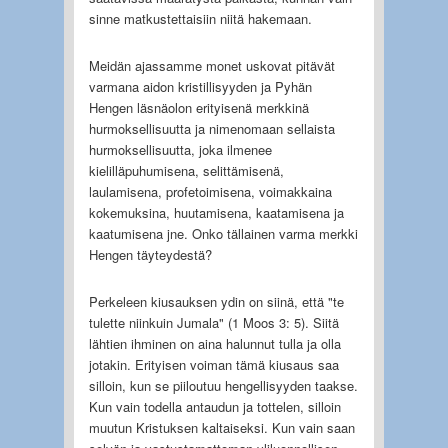
sinne matkustettaisiin niitä hakemaan.
Meidän ajassamme monet uskovat pitävät
varmana aidon kristillisyyden ja Pyhän
Hengen läsnäolon erityisenä merkkinä
hurmoksellisuutta ja nimenomaan sellaista
hurmoksellisuutta, joka ilmenee
kielilläpuhumisena, selittämisenä,
laulamisena, profetoimisena, voimakkaina
kokemuksina, huutamisena, kaatamisena ja
kaatumisena jne. Onko tällainen varma merkki
Hengen täyteydestä?
Perkeleen kiusauksen ydin on siinä, että "te
tulette niinkuin Jumala" (1 Moos 3: 5). Siitä
lähtien ihminen on aina halunnut tulla ja olla
jotakin. Erityisen voiman tämä kiusaus saa
silloin, kun se piiloutuu hengellisyyden taakse.
Kun vain todella antaudun ja tottelen, silloin
muutun Kristuksen kaltaiseksi. Kun vain saan