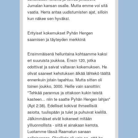
Jumalan kansan osalle. Mutta emme voi sitä
vaatia. Herra antaa uudistumisten ajat, silloin
kun näkee sen hyväksi.
Erityiset kokemukset Pyhän Hengen
saamisen ja täyteyden merkkinä
Ensimmäisenä helluntaina kohtaamme kaksi
eri suuruista joukkoa. Ensin 120, jotka
odottivat ja saivat valtavan kokemuksen. He
olivat saaneet kehotuksen älkää lähtekö täältä
ennenkuin jotain tapahtuu. Mutta sitten oli
toinen joukko, 3000. Heille vain sanottiin:
"Tehkää parannus ja ottakoon kukin teistä
kasteen... niin te saatte Pyhän Hengen lahjan"
(Apt 2:38). Edelliset kokivat ihmeellisiä
asioita, tuulispään ja tulet ja puhuivat kielillä.
Jälkimmäiset eivät kokeneet mitään
yliluonnollista - siitä ei ainakaan kerrota.
Luotamme tässä Raamatun sanaan
sellaisenaan. Oleellista oli vain se, että he