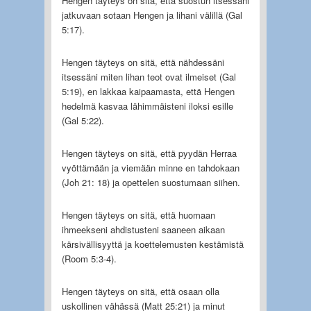
Hengen täyteys on sitä, että suostun itsessäni
jatkuvaan sotaan Hengen ja lihani välillä (Gal
5:17).
Hengen täyteys on sitä, että nähdessäni
itsessäni miten lihan teot ovat ilmeiset (Gal
5:19), en lakkaa kaipaamasta, että Hengen
hedelmä kasvaa lähimmäisteni iloksi esille
(Gal 5:22).
Hengen täyteys on sitä, että pyydän Herraa
vyöttämään ja viemään minne en tahdokaan
(Joh 21: 18) ja opettelen suostumaan siihen.
Hengen täyteys on sitä, että huomaan
ihmeekseni ahdistusteni saaneen aikaan
kärsivällisyyttä ja koettelemusten kestämistä
(Room 5:3-4).
Hengen täyteys on sitä, että osaan olla
uskollinen vähässä (Matt 25:21) ja minut