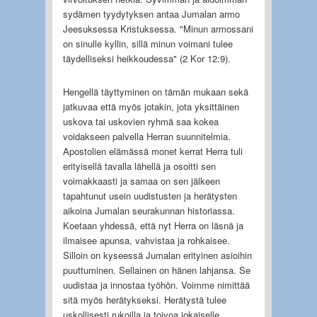
sydämen tyydytyksen antaa Jumalan armo
Jeesuksessa Kristuksessa. "Minun armossani
on sinulle kyllin, sillä minun voimani tulee
täydelliseksi heikkoudessa" (2 Kor 12:9).
Hengellä täyttyminen on tämän mukaan sekä
jatkuvaa että myös jotakin, jota yksittäinen
uskova tai uskovien ryhmä saa kokea
voidakseen palvella Herran suunnitelmia.
Apostolien elämässä monet kerrat Herra tuli
erityisellä tavalla lähellä ja osoitti sen
voimakkaasti ja samaa on sen jälkeen
tapahtunut usein uudistusten ja herätysten
aikoina Jumalan seurakunnan historiassa.
Koetaan yhdessä, että nyt Herra on läsnä ja
ilmaisee apunsa, vahvistaa ja rohkaisee.
Silloin on kyseessä Jumalan erityinen asioihin
puuttuminen. Sellainen on hänen lahjansa. Se
uudistaa ja innostaa työhön. Voimme nimittää
sitä myös herätykseksi. Herätystä tulee
uskollisesti rukoilla ja toivoa jokaiselle