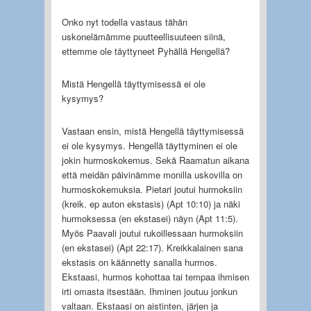
Onko nyt todella vastaus tähän
uskonelämämme puutteellisuuteen siinä,
ettemme ole täyttyneet Pyhällä Hengellä?
Mistä Hengellä täyttymisessä ei ole
kysymys?
Vastaan ensin, mistä Hengellä täyttymisessä
ei ole kysymys. Hengellä täyttyminen ei ole
jokin hurmoskokemus. Sekä Raamatun aikana
että meidän päivinämme monilla uskovilla on
hurmoskokemuksia. Pietari joutui hurmoksiin
(kreik. ep auton ekstasis) (Apt 10:10) ja näki
hurmoksessa (en ekstasei) näyn (Apt 11:5).
Myös Paavali joutui rukoillessaan hurmoksiin
(en ekstasei) (Apt 22:17). Kreikkalainen sana
ekstasis on käännetty sanalla hurmos.
Ekstaasi, hurmos kohottaa tai tempaa ihmisen
irti omasta itsestään. Ihminen joutuu jonkun
valtaan. Ekstaasi on aistinten, järjen ja