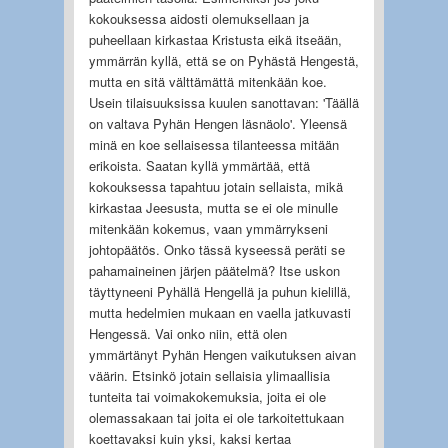
kokouksessa aidosti olemuksellaan ja
puheellaan kirkastaa Kristusta eikä itseään,
ymmärrän kyllä, että se on Pyhästä Hengestä,
mutta en sitä välttämättä mitenkään koe.
Usein tilaisuuksissa kuulen sanottavan: 'Täällä
on valtava Pyhän Hengen läsnäolo'. Yleensä
minä en koe sellaisessa tilanteessa mitään
erikoista. Saatan kyllä ymmärtää, että
kokouksessa tapahtuu jotain sellaista, mikä
kirkastaa Jeesusta, mutta se ei ole minulle
mitenkään kokemus, vaan ymmärrykseni
johtopäätös. Onko tässä kyseessä peräti se
pahamaineinen järjen päätelmä? Itse uskon
täyttyneeni Pyhällä Hengellä ja puhun kielillä,
mutta hedelmien mukaan en vaella jatkuvasti
Hengessä. Vai onko niin, että olen
ymmärtänyt Pyhän Hengen vaikutuksen aivan
väärin. Etsinkö jotain sellaisia ylimaallisia
tunteita tai voimakokemuksia, joita ei ole
olemassakaan tai joita ei ole tarkoitettukaan
koettavaksi kuin yksi, kaksi kertaa