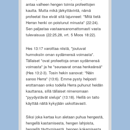
antaa valheen hengen toimia profeettojen
kautta. Mutta mikä järkyttävintä, nämä
profeetat itse eivät sitä tajunneet: "Mitä tietä
Herran henki on poistunut minusta" (22:24).
Sen paljastaa vastaansanomattomasti vasta
tulevaisuus (22:25,28, vrt. 5 Moos 18:22).
Hes 13:17 varoittaa niistä, "joutuvat
hurmoksiin oman sydämensä voimasta".
Tällaiset "ovat profeettoja oman sydämensä
voimasta" ja he "seuraavat omaa henkeänsä"
(Hes 13:2-3). Tosin hekin sanovat: "Näin
sanoo Herra" (13:6). Emme pysty helposti
erottamaan onko todella Herra puhunut heidän
kauttansa, sillä tällaiset nimenomaan
"pyydystävät sieluja" (13:18). Heillä on taito
käyttää näitä kykyjään uskottavasti.
Siksi joka kertaa kun aletaan puhua hengestä,
hengellä kastamisesta, hengen lahjoista,
hengellä täyttymisestä, hengen kokemisesta