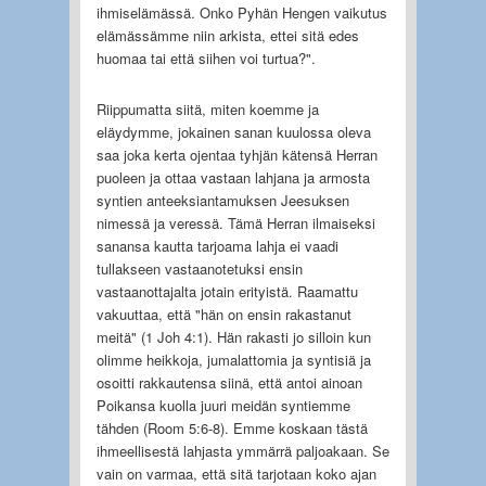
ihmiselämässä. Onko Pyhän Hengen vaikutus
elämässämme niin arkista, ettei sitä edes
huomaa tai että siihen voi turtua?".
Riippumatta siitä, miten koemme ja
eläydymme, jokainen sanan kuulossa oleva
saa joka kerta ojentaa tyhjän kätensä Herran
puoleen ja ottaa vastaan lahjana ja armosta
syntien anteeksiantamuksen Jeesuksen
nimessä ja veressä. Tämä Herran ilmaiseksi
sanansa kautta tarjoama lahja ei vaadi
tullakseen vastaanotetuksi ensin
vastaanottajalta jotain erityistä. Raamattu
vakuuttaa, että "hän on ensin rakastanut
meitä" (1 Joh 4:1). Hän rakasti jo silloin kun
olimme heikkoja, jumalattomia ja syntisiä ja
osoitti rakkautensa siinä, että antoi ainoan
Poikansa kuolla juuri meidän syntiemme
tähden (Room 5:6-8). Emme koskaan tästä
ihmeellisestä lahjasta ymmärrä paljoakaan. Se
vain on varmaa, että sitä tarjotaan koko ajan