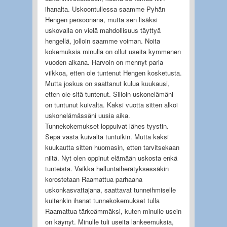
ihanalta. Uskoontullessa saamme Pyhän
Hengen persoonana, mutta sen lisäksi
uskovalla on vielä mahdollisuus täyttyä
hengellä, jolloin saamme voiman. Noita
kokemuksia minulla on ollut useita kymmenen
vuoden aikana. Harvoin on mennyt paria
viikkoa, etten ole tuntenut Hengen kosketusta.
Mutta joskus on saattanut kulua kuukausi,
etten ole sitä tuntenut. Silloin uskonelämäni
on tuntunut kuivalta. Kaksi vuotta sitten alkoi
uskonelämässäni uusia aika.
Tunnekokemukset loppuivat lähes tyystin.
Sepä vasta kuivalta tuntuikin. Mutta kaksi
kuukautta sitten huomasin, etten tarvitsekaan
niitä. Nyt olen oppinut elämään uskosta enkä
tunteista. Vaikka helluntaiherätyksessäkin
korostetaan Raamattua parhaana
uskonkasvattajana, saattavat tunneihmiselle
kuitenkin ihanat tunnekokemukset tulla
Raamattua tärkeämmäksi, kuten minulle usein
on käynyt. Minulle tuli useita lankeemuksia,