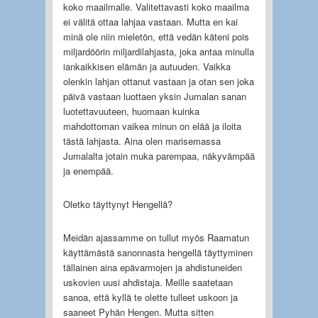
koko maailmalle. Valitettavasti koko maailma
ei välitä ottaa lahjaa vastaan. Mutta en kai
minä ole niin mieletön, että vedän käteni pois
miljardöörin miljardilahjasta, joka antaa minulla
iankaikkisen elämän ja autuuden. Vaikka
olenkin lahjan ottanut vastaan ja otan sen joka
päivä vastaan luottaen yksin Jumalan sanan
luotettavuuteen, huomaan kuinka
mahdottoman vaikea minun on elää ja iloita
tästä lahjasta. Aina olen marisemassa
Jumalalta jotain muka parempaa, näkyvämpää
ja enempää.
Oletko täyttynyt Hengellä?
Meidän ajassamme on tullut myös Raamatun
käyttämästä sanonnasta hengellä täyttyminen
tällainen aina epävarmojen ja ahdistuneiden
uskovien uusi ahdistaja. Meille saatetaan
sanoa, että kyllä te olette tulleet uskoon ja
saaneet Pyhän Hengen. Mutta sitten