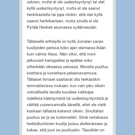
uskoon, mutta et ole uudestisyntynyt tai olet
kyllä uudestisyntynyt, mutta et ole saanut
henkikastetta tai jopa niinkin, että olet kyllä
saanut henkikasteen, mutta sinulla ei ole
Pyhää Henkeä asumassa sydämessäsi.
Tällaiselle erittelylle on kyllä Jumalan sanan
kuulijoiden parissa koko ajan olemassa ikään
kuin valmis tilaus. Näin siksi, että moni
jatkuvasti kamppailee ja epäilee onko
sittenkään oikeassa uskossa. Monelta puuttuu
koettava ja tunnettava pelastusvarmuus.
Tällaiset ihmiset saattavat olla herkästikin
temmattavissa mukaan, kun vain joku oikein
voimallisella tavalla kuvailee vaikkapa
todellista kääntymistä tai uudestisyntymistä ja
väittää vuorenvarmalla äänellä, ettet ole vielä
koskaan tällaista kokenut oikein. Sinultahan
puuttuu se ja se tuntomerkki. Siinä vertailussa
herkkätuntoinen kuulija joutuu ahdistukseen ja
kokee, että juuri se puuttuukin. Tässähän on