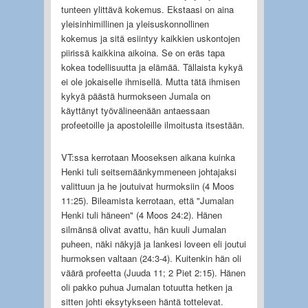
tunteen ylittävä kokemus. Ekstaasi on aina
yleisinhimillinen ja yleisuskonnollinen
kokemus ja sitä esiintyy kaikkien uskontojen
piirissä kaikkina aikoina. Se on eräs tapa
kokea todellisuutta ja elämää. Tällaista kykyä
ei ole jokaiselle ihmisellä. Mutta tätä ihmisen
kykyä päästä hurmokseen Jumala on
käyttänyt työvälineenään antaessaan
profeetoille ja apostoleille ilmoitusta itsestään.
VT:ssa kerrotaan Mooseksen aikana kuinka
Henki tuli seitsemäänkymmeneen johtajaksi
valittuun ja he joutuivat hurmoksiin (4 Moos
11:25). Bileamista kerrotaan, että "Jumalan
Henki tuli häneen" (4 Moos 24:2). Hänen
silmänsä olivat avattu, hän kuuli Jumalan
puheen, näki näkyjä ja lankesi loveen eli joutui
hurmoksen valtaan (24:3-4). Kuitenkin hän oli
väärä profeetta (Juuda 11; 2 Piet 2:15). Hänen
oli pakko puhua Jumalan totuutta hetken ja
sitten johti eksytykseen häntä tottelevat.