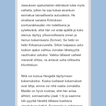
Jeesuksen opetuslasten elämässä tulee myös
vaiheita, jolloin he saa kokea aivankuin
esimakua taivaallisesta autuudesta. He
oivaltavat sanasta Kristuksen
sovitusrakkauden niin todellisena ja
syleilevänä, ettei hän voi enää epäillä ja koko
olemus täyttyy yliluonnollisesta onnen ja
riemun kokemisesta (Scriver). Se hetki on
hetki Kirkastusvuorella. Silloin kaipaava usko
tuokion ajaksi vaihtuu Jumalan läheisyyttä
nauttivaksi uskoksi. Vaikka tällaiset vaiheet
menevät ohitse, ne antavat uutta rohkeutta
kilvoitteluun.
Niitä voi kutsua Hengellä täyttymisen
kokemuksiksi. Koska tuollaiset kokemukset
ovat lahja, emme voi niitä vaatia Jumalalta.
Meidän on hyvä muistaa, että hän antaa
alttiisti, soimaamatta (Jaak 1:5) ja saamme
toki pyytää häneltä tällaisia koettavia
virvoituksen hetkiä. Syvimmän ja aidoimman