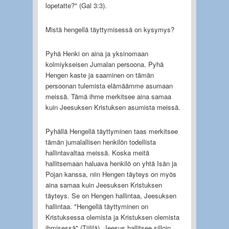
lopetatte?" (Gal 3:3).
Mistä hengellä täyttymisessä on kysymys?
Pyhä Henki on aina ja yksinomaan
kolmiykseisen Jumalan persoona. Pyhä
Hengen kaste ja saaminen on tämän
persoonan tulemista elämäämme asumaan
meissä. Tämä ihme merkitsee aina samaa
kuin Jeesuksen Kristuksen asumista meissä.
Pyhällä Hengellä täyttyminen taas merkitsee
tämän jumalallisen henkilön todellista
hallintavaltaa meissä. Koska meitä
hallitsemaan haluava henkilö on yhtä Isän ja
Pojan kanssa, niin Hengen täyteys on myös
aina samaa kuin Jeesuksen Kristuksen
täyteys. Se on Hengen hallintaa, Jeesuksen
hallintaa. "Hengellä täyttyminen on
Kristuksessa olemista ja Kristuksen olemista
ihmisessä" (Tiililä). Jeesus hallitsee silloin,