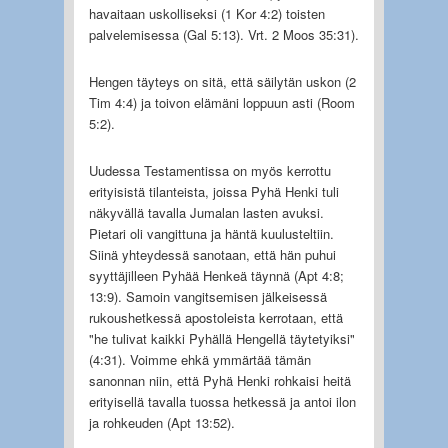
havaitaan uskolliseksi (1 Kor 4:2) toisten
palvelemisessa (Gal 5:13). Vrt. 2 Moos 35:31).
Hengen täyteys on sitä, että säilytän uskon (2
Tim 4:4) ja toivon elämäni loppuun asti (Room
5:2).
Uudessa Testamentissa on myös kerrottu
erityisistä tilanteista, joissa Pyhä Henki tuli
näkyvällä tavalla Jumalan lasten avuksi.
Pietari oli vangittuna ja häntä kuulusteltiin.
Siinä yhteydessä sanotaan, että hän puhui
syyttäjilleen Pyhää Henkeä täynnä (Apt 4:8;
13:9). Samoin vangitsemisen jälkeisessä
rukoushetkessä apostoleista kerrotaan, että
"he tulivat kaikki Pyhällä Hengellä täytetyiksi"
(4:31). Voimme ehkä ymmärtää tämän
sanonnan niin, että Pyhä Henki rohkaisi heitä
erityisellä tavalla tuossa hetkessä ja antoi ilon
ja rohkeuden (Apt 13:52).