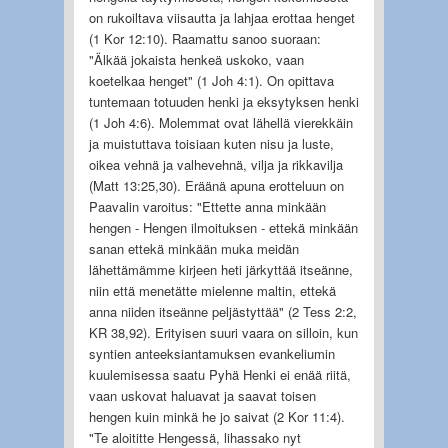
on rukoiltava viisautta ja lahjaa erottaa henget
(1 Kor 12:10). Raamattu sanoo suoraan:
"Älkää jokaista henkeä uskoko, vaan
koetelkaa henget" (1 Joh 4:1). On opittava
tuntemaan totuuden henki ja eksytyksen henki
(1 Joh 4:6). Molemmat ovat lähellä vierekkäin
ja muistuttava toisiaan kuten nisu ja luste,
oikea vehnä ja valhevehnä, vilja ja rikkavilja
(Matt 13:25,30). Eräänä apuna erotteluun on
Paavalin varoitus: "Ettette anna minkään
hengen - Hengen ilmoituksen - ettekä minkään
sanan ettekä minkään muka meidän
lähettämämme kirjeen heti järkyttää itseänne,
niin että menetätte mielenne maltin, ettekä
anna niiden itseänne peljästyttää" (2 Tess 2:2,
KR 38,92). Erityisen suuri vaara on silloin, kun
syntien anteeksiantamuksen evankeliumin
kuulemisessa saatu Pyhä Henki ei enää riitä,
vaan uskovat haluavat ja saavat toisen
hengen kuin minkä he jo saivat (2 Kor 11:4).
"Te aloititte Hengessä, lihassako nyt