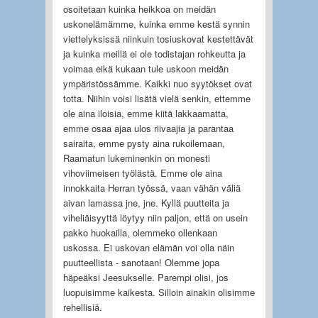
osoitetaan kuinka heikkoa on meidän
uskonelämämme, kuinka emme kestä synnin
viettelyksissä niinkuin tosiuskovat kestettävät
ja kuinka meillä ei ole todistajan rohkeutta ja
voimaa eikä kukaan tule uskoon meidän
ympäristössämme. Kaikki nuo syytökset ovat
totta. Niihin voisi lisätä vielä senkin, ettemme
ole aina iloisia, emme kiitä lakkaamatta,
emme osaa ajaa ulos riivaajia ja parantaa
sairaita, emme pysty aina rukoilemaan,
Raamatun lukeminenkin on monesti
vihoviimeisen työlästä. Emme ole aina
innokkaita Herran työssä, vaan vähän väliä
aivan lamassa jne, jne. Kyllä puutteita ja
viheliäisyyttä löytyy niin paljon, että on usein
pakko huokailla, olemmeko ollenkaan
uskossa. Ei uskovan elämän voi olla näin
puutteellista - sanotaan! Olemme jopa
häpeäksi Jeesukselle. Parempi olisi, jos
luopuisimme kaikesta. Silloin ainakin olisimme
rehellisiä.