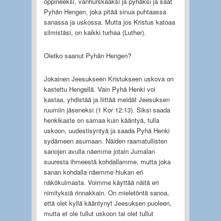
oppineeksi, vanhurskaaksi ja pyhäksi ja saat
Pyhän Hengen, joka pitää sinua puhtaassa
sanassa ja uskossa. Mutta jos Kristus katoaa
silmistäsi, on kaikki turhaa (Luther).
Oletko saanut Pyhän Hengen?
Jokainen Jeesukseen Kristukseen uskova on
kastettu Hengellä. Vain Pyhä Henki voi
kastaa, yhdistää ja liittää meidät Jeesuksen
ruumiin jäseneksi (1 Kor 12:13). Siksi saada
henkikaste on samaa kuin kääntyä, tulla
uskoon, uudestisyntyä ja saada Pyhä Henki
sydämeen asumaan. Näiden raamatullisten
sanojen avulla näemme jotain Jumalan
suuresta ihmeestä kohdallamme, mutta joka
sanan kohdalla näemme hiukan eri
näkökulmasta. Voimme käyttää näitä eri
nimityksiä rinnakkain. On mieletöntä sanoa,
että olet kyllä kääntynyt Jeesuksen puoleen,
mutta et ole tullut uskoon tai olet tullut