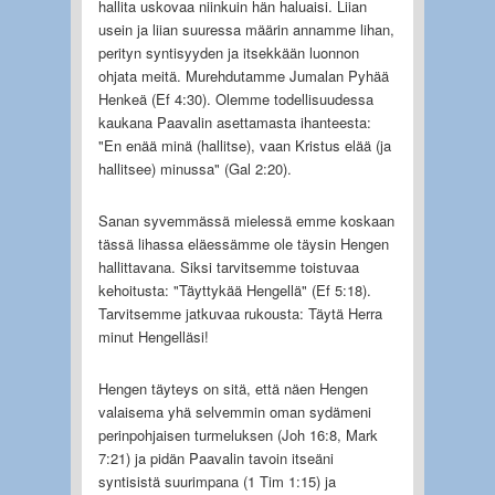
hallita uskovaa niinkuin hän haluaisi. Liian
usein ja liian suuressa määrin annamme lihan,
perityn syntisyyden ja itsekkään luonnon
ohjata meitä. Murehdutamme Jumalan Pyhää
Henkeä (Ef 4:30). Olemme todellisuudessa
kaukana Paavalin asettamasta ihanteesta:
"En enää minä (hallitse), vaan Kristus elää (ja
hallitsee) minussa" (Gal 2:20).
Sanan syvemmässä mielessä emme koskaan
tässä lihassa eläessämme ole täysin Hengen
hallittavana. Siksi tarvitsemme toistuvaa
kehoitusta: "Täyttykää Hengellä" (Ef 5:18).
Tarvitsemme jatkuvaa rukousta: Täytä Herra
minut Hengelläsi!
Hengen täyteys on sitä, että näen Hengen
valaisema yhä selvemmin oman sydämeni
perinpohjaisen turmeluksen (Joh 16:8, Mark
7:21) ja pidän Paavalin tavoin itseäni
syntisistä suurimpana (1 Tim 1:15) ja