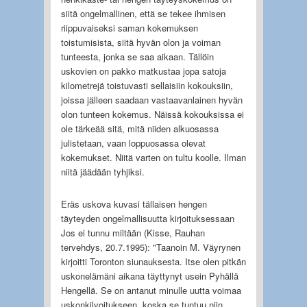
siitä ongelmallinen, että se tekee ihmisen
riippuvaiseksi saman kokemuksen
toistumisista, siitä hyvän olon ja voiman
tunteesta, jonka se saa aikaan. Tällöin
uskovien on pakko matkustaa jopa satoja
kilometrejä toistuvasti sellaisiin kokouksiin,
joissa jälleen saadaan vastaavanlainen hyvän
olon tunteen kokemus. Näissä kokouksissa ei
ole tärkeää sitä, mitä niiden alkuosassa
julistetaan, vaan loppuosassa olevat
kokemukset. Niitä varten on tultu koolle. Ilman
niitä jäädään tyhjiksi.
Eräs uskova kuvasi tällaisen hengen
täyteyden ongelmallisuutta kirjoituksessaan
Jos ei tunnu miltään (Kisse, Rauhan
tervehdys, 20.7.1995): "Taanoin M. Väyrynen
kirjoitti Toronton siunauksesta. Itse olen pitkän
uskonelämäni aikana täyttynyt usein Pyhällä
Hengellä. Se on antanut minulle uutta voimaa
uskonkilvoitukseen, koska se tuntuu niin