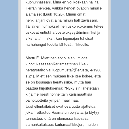
kuohunnassani. Minä en voi koskaan hallita
Herran henkeä, vaikka henget ovatkin minulle
alamaiset (Luuk 10:20). Minun omat
henkilahjani ovat aina minun hallittavissani.
Tällainen hurmoksellinen uskonkokemus tekee
uskovat entistä arvostelukyvyttömimmiksi ja
siksi alttiimmiksi, kun lopunajan tuhoisat
harhahenget todella lähtevät liikkeelle.
Martti E. Miettinen arvioi ajan ilmiöitä
kirjoituksessaanKarismaattinen liike -
herätystäkö vai luopumusta?(Perusta, 4/1980,
s.21). Miettisen mukaan liike itse kokee, että
se on lopunajan herätysliike, mutta hän
päättää kirjoituksensa: "Nykyisin lähetetään
kirjaimellisesti tonneittain karismaattisia
painotuotteita ympäri maailmaa.
Uushelluntailaiset ovat osa uutta ajattelua,
joka irrottautuu Raamatun pohjalta, ja täytyy
tunnustaa, että on olemassa kasvava
samankaltaisuus karismaatikkojen, muiden