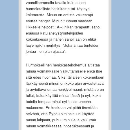
vaarallisemmalla tavalla kuin ennen
hurmoksellista henkikaste tai -täyteys
kokemusta. Minun on entistä vaikeampi
erottaa henget. Minun tunteeni saadaan
liikkeelle helposti. A-klinikan terapeutti sanoi
eräässä katulähetystyöntekijöiden
kokouksessa ja hänen sanoillaan on ehkä
laajempikin merkitys: "Joka antaa tunteiden
johtaa - on pian ojassa".
Hurmoksellinen henkikastekokemus altistaa
minua voimakkaalle vaikuttamiselle enkä itse
sitä edes huomaa. Siksi tällaisen kokemuksen
läpikäyneenä minun on koko ajan arvosteltava
ja arvioitava omaa henkivoimaani: mistä se on
tullut, kuka käyttää minua tässä ja nyt, kuka
todella tempaa minut nyt innostuneena
mukaansa. En koskaan voi pitää itsestään
selvänä, että Pyhä kolminaisuus käyttää
minun lahjaani, puhuu minulle ja vaikuttaa
minun voimakkaassa innostuksessani ja