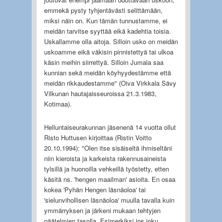
emmekä pysty tyhjentävästi selittämään,
miksi näin on. Kun tämän tunnustamme, ei
meidän tarvitse syyttää eikä kadehtia toisia.
Uskallamme olla aitoja. Silloin usko on meidän
uskoamme eikä väkisin pinnistettyä tai ulkoa
käsin meihin siirrettyä. Silloin Jumala saa
kunnian sekä meidän köyhyydestämme että
meidän rikkaudestamme" (Oiva Virkkala Sävy
Vilkunan hautajaisseuroissa 21.3.1983,
Kotimaa).
Helluntaiseurakunnan jäsenenä 14 vuotta ollut
Risto Huttusen kirjoittaa (Ristin Voitto
20.10.1994): "Olen itse sisäiseltä ihmiseltäni
niin kieroista ja karkeista rakennusaineista
tylsillä ja huonoilla vehkeillä työstetty, etten
käsitä ns. 'hengen maailman' asioita. En osaa
kokea 'Pyhän Hengen läsnäoloa' tai
'sielunvihollisen läsnäoloa' muulla tavalla kuin
ymmärryksen ja järkeni mukaan tehtyjen
päätelmien tasolla. Esimerkiksi jos joku