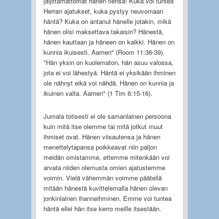
jäljittämättömät hänen tiensä! Kuka voi tuntea
Herran ajatukset, kuka pystyy neuvomaan
häntä? Kuka on antanut hänelle jotakin, mikä
hänen olisi maksettava takaisin? Hänestä,
hänen kauttaan ja häneen on kaikki. Hänen on
kunnia ikuisesti. Aamen" (Room 11:36-39).
"Hän yksin on kuolematon, hän asuu valossa,
jota ei voi lähestyä. Häntä ei yksikään ihminen
ole nähnyt eikä voi nähdä. Hänen on kunnia ja
ikuinen valta. Aamen" (1 Tim 6:15-16).
Jumala totisesti ei ole samanlainen persoona
kuin mitä itse olemme tai mitä jotkut muut
ihmiset ovat. Hänen viisautensa ja hänen
menettelytapansa poikkeavat niin paljon
meidän omistamme, ettemme mitenkään voi
arvata niiden olemusta omien ajatustemme
voimin. Vielä vähemmän voimme päätellä
mitään hänestä kuvittelemalla hänen olevan
jonkinlainen ihanneihminen. Emme voi tuntea
häntä ellei hän itse kerro meille itsestään.