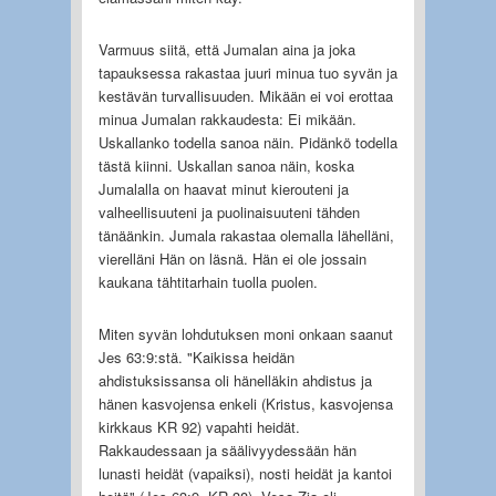
Varmuus siitä, että Jumalan aina ja joka
tapauksessa rakastaa juuri minua tuo syvän ja
kestävän turvallisuuden. Mikään ei voi erottaa
minua Jumalan rakkaudesta: Ei mikään.
Uskallanko todella sanoa näin. Pidänkö todella
tästä kiinni. Uskallan sanoa näin, koska
Jumalalla on haavat minut kierouteni ja
valheellisuuteni ja puolinaisuuteni tähden
tänäänkin. Jumala rakastaa olemalla lähelläni,
vierelläni Hän on läsnä. Hän ei ole jossain
kaukana tähtitarhain tuolla puolen.
Miten syvän lohdutuksen moni onkaan saanut
Jes 63:9:stä. "Kaikissa heidän
ahdistuksissansa oli hänelläkin ahdistus ja
hänen kasvojensa enkeli (Kristus, kasvojensa
kirkkaus KR 92) vapahti heidät.
Rakkaudessaan ja säälivyydessään hän
lunasti heidät (vapaiksi), nosti heidät ja kantoi