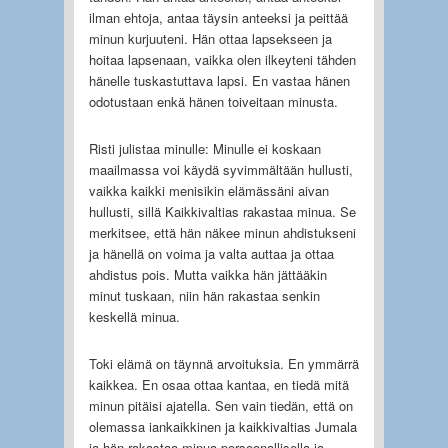
ilman ehtoja, antaa täysin anteeksi ja peittää
minun kurjuuteni. Hän ottaa lapsekseen ja
hoitaa lapsenaan, vaikka olen ilkeyteni tähden
hänelle tuskastuttava lapsi. En vastaa hänen
odotustaan enkä hänen toiveitaan minusta.
Risti julistaa minulle: Minulle ei koskaan
maailmassa voi käydä syvimmältään hullusti,
vaikka kaikki menisikin elämässäni aivan
hullusti, sillä Kaikkivaltias rakastaa minua. Se
merkitsee, että hän näkee minun ahdistukseni
ja hänellä on voima ja valta auttaa ja ottaa
ahdistus pois. Mutta vaikka hän jättääkin
minut tuskaan, niin hän rakastaa senkin
keskellä minua.
Toki elämä on täynnä arvoituksia. En ymmärrä
kaikkea. En osaa ottaa kantaa, en tiedä mitä
minun pitäisi ajatella. Sen vain tiedän, että on
olemassa iankaikkinen ja kaikkivaltias Jumala
ja hän rakastaa minua persoonallisella ja