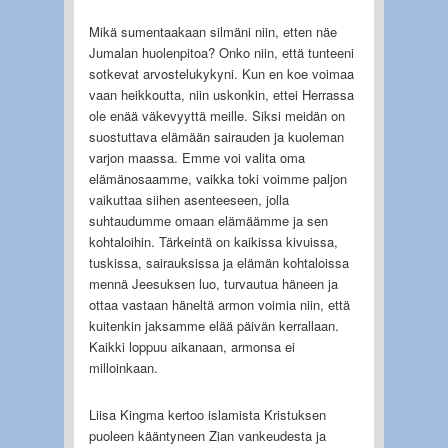
Mikä sumentaakaan silmäni niin, etten näe
Jumalan huolenpitoa? Onko niin, että tunteeni
sotkevat arvostelukykyni. Kun en koe voimaa
vaan heikkoutta, niin uskonkin, ettei Herrassa
ole enää väkevyyttä meille. Siksi meidän on
suostuttava elämään sairauden ja kuoleman
varjon maassa. Emme voi valita oma
elämänosaamme, vaikka toki voimme paljon
vaikuttaa siihen asenteeseen, jolla
suhtaudumme omaan elämäämme ja sen
kohtaloihin. Tärkeintä on kaikissa kivuissa,
tuskissa, sairauksissa ja elämän kohtaloissa
mennä Jeesuksen luo, turvautua häneen ja
ottaa vastaan häneltä armon voimia niin, että
kuitenkin jaksamme elää päivän kerrallaan.
Kaikki loppuu aikanaan, armonsa ei
milloinkaan.
Liisa Kingma kertoo islamista Kristuksen
puoleen kääntyneen Zian vankeudesta ja