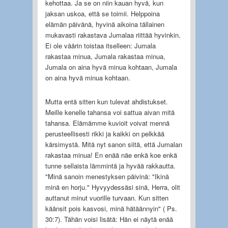
kehottaa. Ja se on niin kauan hyvä, kun
jaksan uskoa, että se toimii. Helppoina
elämän päivänä, hyvinä aikoina tällainen
mukavasti rakastava Jumalaa riittää hyvinkin.
Ei ole väärin toistaa itselleen: Jumala
rakastaa minua, Jumala rakastaa minua,
Jumala on aina hyvä minua kohtaan, Jumala
on aina hyvä minua kohtaan.
Mutta entä sitten kun tulevat ahdistukset.
Meille kenelle tahansa voi sattua aivan mitä
tahansa. Elämämme kuvioit voivat mennä
perusteellisesti rikki ja kaikki on pelkkää
kärsimystä. Mitä nyt sanon siitä, että Jumalan
rakastaa minua! En enää näe enkä koe enkä
tunne sellaista lämmintä ja hyvää rakkautta.
"Minä sanoin menestyksen päivinä: "Ikinä
minä en horju." Hyvyydessäsi sinä, Herra, olit
auttanut minut vuorille turvaan. Kun sitten
käänsit pois kasvosi, minä hätäännyin" ( Ps.
30:7). Tähän voisi lisätä: Hän ei näytä enää