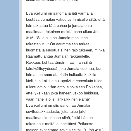
Evankeliumi on sanoma ja iäti varma ja
kestävä Jumalan vakuutus ihmiselle siitä, että
hän rakastaa tätä pahaa ja jumalatonta
maailmaa. Jokainen meistä osaa ulkoa Joh
3:16: "Sillä niin on Jumala maailmaa
rakastanut..." On äärimmäisen tärkeä
huomata ja suostua siihen rajoitukseen, minkä
Raamattu antaa Jumalan rakkaudelle.
Rakkaus kohtaa tämän maailman siinä
kärsivällisyydessä, jota Jumala osoittaa, kun
hän antaa saarnata ristin hulluutta kaikilla
kielillä ja kaikille sukupolville ennenkuin tulee
tulentuomio. "Hän antoi ainokaisen Poikansa,
ettei yksikään joka häneen uskoo hukkuisi,
vaan hänellä olisi iankaikkinen elämä".
Evankeliumi on siis sanomaa Jumalan
sovitusrakkaudesta, joka tulee julki
maailmanhistoriassa siinä, "että hän on
rakastanut meitä ja lähettänyt Poikansa
meidän syntiemme sovitukseksi" (1 Joh 4:10).