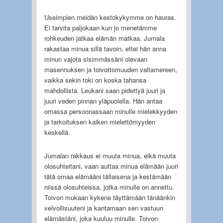
Useimpien meidän kestokykymme on hauras.
Ei tarvita paljokaan kun jo menetämme
rohkeuden jatkaa elämän matkaa. Jumala
rakastaa minua sillä tavoin, ettei hän anna
minun vajota sisimmässäni olevaan
masennuksen ja toivottomuuden valtamereen,
vaikka sekin toki on koska tahansa
mahdollista. Leukani saan pidettyä juuri ja
juuri veden pinnan yläpuolella. Hän antaa
omassa persoonassaan minulle mielekkyyden
ja tarkoituksen kaiken mielettömyyden
keskellä.
Jumalan rakkaus ei muuta minua, eikä muuta
olosuhteitani, vaan auttaa minua elämään juuri
tätä omaa elämääni tällaisena ja kestämään
niissä olosuhteissa, jotka minulle on annettu.
Toivon mukaan kykene täyttämään tänäänkin
velvollisuuteni ja kantamaan sen vastuun
elämästäni, joka kuuluu minulle. Toivon