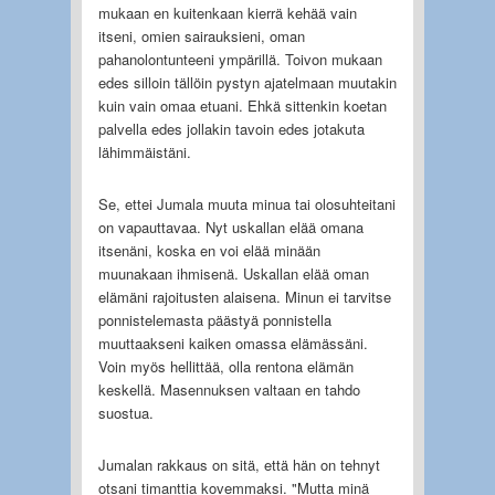
mukaan en kuitenkaan kierrä kehää vain
itseni, omien sairauksieni, oman
pahanolontunteeni ympärillä. Toivon mukaan
edes silloin tällöin pystyn ajatelmaan muutakin
kuin vain omaa etuani. Ehkä sittenkin koetan
palvella edes jollakin tavoin edes jotakuta
lähimmäistäni.
Se, ettei Jumala muuta minua tai olosuhteitani
on vapauttavaa. Nyt uskallan elää omana
itsenäni, koska en voi elää minään
muunakaan ihmisenä. Uskallan elää oman
elämäni rajoitusten alaisena. Minun ei tarvitse
ponnistelemasta päästyä ponnistella
muuttaakseni kaiken omassa elämässäni.
Voin myös hellittää, olla rentona elämän
keskellä. Masennuksen valtaan en tahdo
suostua.
Jumalan rakkaus on sitä, että hän on tehnyt
otsani timanttia kovemmaksi. "Mutta minä