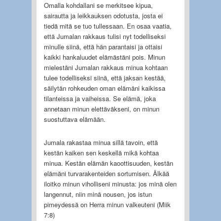
Omalla kohdallani se merkitsee kipua,
sairautta ja leikkauksen odotusta, josta ei
tiedä mitä se tuo tullessaan. En osaa vaatia,
että Jumalan rakkaus tulisi nyt todelliseksi
minulle siinä, että hän parantaisi ja ottaisi
kaikki hankaluudet elämästäni pois. Minun
mielestäni Jumalan rakkaus minua kohtaan
tulee todelliseksi siinä, että jaksan kestää,
säilytän rohkeuden oman elämäni kaikissa
tilanteissa ja vaiheissa. Se elämä, joka
annetaan minun elettäväkseni, on minun
suostuttava elämään.
Jumala rakastaa minua sillä tavoin, että
kestän kaiken sen keskellä mikä kohtaa
minua. Kestän elämän kaoottisuuden, kestän
elämäni turvarakenteiden sortumisen. Älkää
iloitko minun viholliseni minusta: jos minä olen
langennut, niin minä nousen, jos istun
pimeydessä on Herra minun valkeuteni (Miik
7:8)