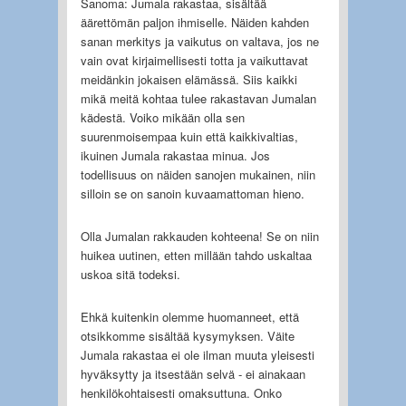
Sanoma: Jumala rakastaa, sisältää
äärettömän paljon ihmiselle. Näiden kahden
sanan merkitys ja vaikutus on valtava, jos ne
vain ovat kirjaimellisesti totta ja vaikuttavat
meidänkin jokaisen elämässä. Siis kaikki
mikä meitä kohtaa tulee rakastavan Jumalan
kädestä. Voiko mikään olla sen
suurenmoisempaa kuin että kaikkivaltias,
ikuinen Jumala rakastaa minua. Jos
todellisuus on näiden sanojen mukainen, niin
silloin se on sanoin kuvaamattoman hieno.
Olla Jumalan rakkauden kohteena! Se on niin
huikea uutinen, etten millään tahdo uskaltaa
uskoa sitä todeksi.
Ehkä kuitenkin olemme huomanneet, että
otsikkomme sisältää kysymyksen. Väite
Jumala rakastaa ei ole ilman muuta yleisesti
hyväksytty ja itsestään selvä - ei ainakaan
henkilökohtaisesti omaksuttuna. Onko