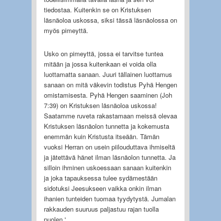
tiedostaa. Kuitenkin se on Kristuksen
läsnäoloa uskossa, siksi tässä läsnäolossa on
myös pimeyttä.
Usko on pimeyttä, jossa ei tarvitse tuntea
mitään ja jossa kuitenkaan ei voida olla
luottamatta sanaan. Juuri tällainen luottamus
sanaan on mitä väkevin todistus Pyhä Hengen
omistamisesta. Pyhä Hengen saaminen (Joh
7:39) on Kristuksen läsnäoloa uskossa!
Saatamme ruveta rakastamaan meissä olevaa
Kristuksen läsnäolon tunnetta ja kokemusta
enemmän kuin Kristusta itseään. Tämän
vuoksi Herran on usein piilouduttava ihmiseltä
ja jätettävä hänet ilman läsnäolon tunnetta. Ja
silloin ihminen uskoessaan sanaan kuitenkin
ja joka tapauksessa tulee sydämestään
sidotuksi Jeesukseen vaikka onkin ilman
ihanien tunteiden tuomaa tyydytystä. Jumalan
rakkauden suuruus paljastuu rajan tuolla
puolen '