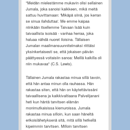
"Meidän mielestämme mukavin olisi sellainen
Jumala, joka sanoisi kaikkeen, mikä meitä
sattuu huvittamaan: 'Mikäpä siinä, jos kerran
se sinua ilahduttaa'. Me emme kaipaa
niinkään itsellemme Taivaan Isää kuin
taivaallista isoisää - vanhaa herraa, joka
haluaa nähdä nuoret iloisina. Tällaisen
Jumalan maailmansuunnitelmaksi riittäisi
yksinkertaisesti se, että jokaisen päivän
päättyessä voitaisiin sanoa: Meillä kaikilla oli
niin mukavaa" (C.S. Lewis).
Tällainen Jumala rakastaa minua sillä tavoin,
että hän antaa minun olla rauhassa. Hän
rakastaa siten, että hän on käytettävissäni
taivaallisena ja kaikkivaltiaana Palvelijanani
heti kun häntä tarvitsen elämän
monimutkaisissa kiemuroissa. Jumala
rakastaa minua silloin, kun saan häneltä
erikoislähetyksenä sitä, mitä sillä hetkellä
kipeimmin tarvitsen. Milloin tarvitsen