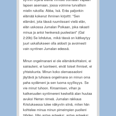
lapsen asemaan, jossa voimme turvallisin
mielin rukoilla: Abba, Isä. Eräs paljonkin
elämää kokenut ihminen kirjoitti: "Sen
elämäni, jota tässä ruumiissani vielä elän,
elän uskossa Jumalan Poikaan, joka rakasti
minua ja antoi henkensä puolestani" (Gal
2:20b) Se lohdutus, mikä tässä on kätkeytyy
juuri uskallukseen olla aidosti ja avoimesti
vain syntinen Jumalan edessä.
Minun ongelmanani ei ole elämänkohtaloni, ei
sairauteni, ei luonteeni, eivät toiset ihmiset, ei
yhteiskunta. Minun koko olemassaoloni
jäytävä ja tuhoava ongelmana on minun oma
paha sydämeni ja sen tuoma syyllisyys. Se
vie minut tuhoon. Kiroamisen, vihan ja
katkeruuden syntimereni keskeltä alan huutaa
avuksi Herran nimeä. Jumalan rakkaus
Kristuksessa tulee näkyviin siinä, miten hän
kohtelee minua minun pimeimpien puolieni
tähden. Hän antaa anteeksi, antaa anteeksi