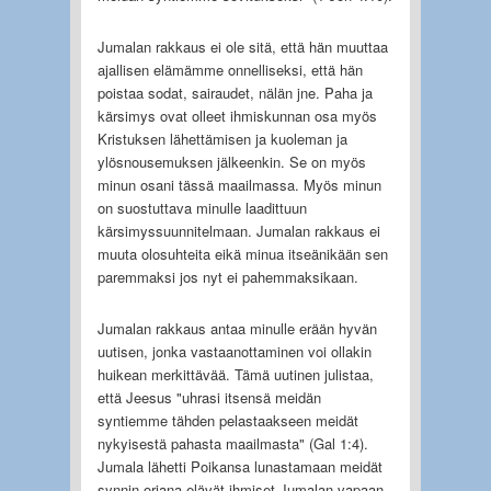
Jumalan rakkaus ei ole sitä, että hän muuttaa
ajallisen elämämme onnelliseksi, että hän
poistaa sodat, sairaudet, nälän jne. Paha ja
kärsimys ovat olleet ihmiskunnan osa myös
Kristuksen lähettämisen ja kuoleman ja
ylösnousemuksen jälkeenkin. Se on myös
minun osani tässä maailmassa. Myös minun
on suostuttava minulle laadittuun
kärsimyssuunnitelmaan. Jumalan rakkaus ei
muuta olosuhteita eikä minua itseänikään sen
paremmaksi jos nyt ei pahemmaksikaan.
Jumalan rakkaus antaa minulle erään hyvän
uutisen, jonka vastaanottaminen voi ollakin
huikean merkittävää. Tämä uutinen julistaa,
että Jeesus "uhrasi itsensä meidän
syntiemme tähden pelastaakseen meidät
nykyisestä pahasta maailmasta" (Gal 1:4).
Jumala lähetti Poikansa lunastamaan meidät
synnin orjana elävät ihmiset Jumalan vapaan