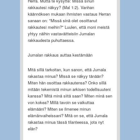
Herra. Mutta te kysytte: Missä sinun
rakkautesi näkyy? (Mal 1:2). Vanhan
käännöksen mukaan ihmisten vastaus Herran
sanaan on: "Missä sinä olet osoittanut
rakkautesi meihin?" Luulen, että moni meistä
yhtyy näihin vastaväitteisiin Jumalan
rakkaudesta puhuttaessa.
Jumalan rakkaus auttaa kestämään
Mitä sillä tarkoitan, kun sanon, että Jumala
rakastaa minua? Missä se näkyy tänään?
Miten hän osoittaa rakkautensa? Onko sillä
mitään tekemistä minun arkisen todellisuuteni
kanssa? Mitä minä siitä saan? Miten minä sen
von kokea? Millä tavoin se vaikuttaa
elämääni? Miten se ilmenee minun
elämänvaiheissani? Mitä on se, että Jumala
rakastaa minua tässä tilanteessa, jota nyt
elän?