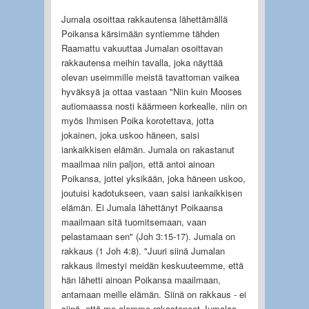
Jumala osoittaa rakkautensa lähettämällä
Poikansa kärsimään syntiemme tähden
Raamattu vakuuttaa Jumalan osoittavan
rakkautensa meihin tavalla, joka näyttää
olevan useimmille meistä tavattoman vaikea
hyväksyä ja ottaa vastaan "Niin kuin Mooses
autiomaassa nosti käärmeen korkealle, niin on
myös Ihmisen Poika korotettava, jotta
jokainen, joka uskoo häneen, saisi
iankaikkisen elämän. Jumala on rakastanut
maailmaa niin paljon, että antoi ainoan
Poikansa, jottei yksikään, joka häneen uskoo,
joutuisi kadotukseen, vaan saisi iankaikkisen
elämän. Ei Jumala lähettänyt Poikaansa
maailmaan sitä tuomitsemaan, vaan
pelastamaan sen" (Joh 3:15-17). Jumala on
rakkaus (1 Joh 4:8). "Juuri siinä Jumalan
rakkaus ilmestyi meidän keskuuteemme, että
hän lähetti ainoan Poikansa maailmaan,
antamaan meille elämän. Siinä on rakkaus - ei
siinä, että me olemme rakastaneet Jumalaa,