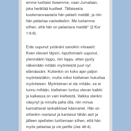
emme luottaisi itseemme, vaan Jumalaan,
joka herättää kuolleet. Tällaisesta
kuolemanvaarasta hän pelasti meidät, ja niin
hän pelastaa vastedeskin. Me luotamme
siihen, että hän on pelastava meidät" (2 Kor
1:6-9).
Eräs uupunut ystäväni sanoikin viisaasti:
Koen olevani täysin, loputtomasti uupunut,
ylenmäärin loppu, niin loppu, etten pysty
näkemään mitään myönteistä juuri nyt
elämässäni. Kuitenkin on koko ajan paljon
myönteistäkin, mutta miksi kielteinen hukuttaa
myönteisen. Myönteinen ei ole mitään, se ei
tunnu miltään, kielteinen tuntuu olevan kaikki
ja kaikessa on vain kielteistä. Vaikka olenkin
väsynyt ja minulla paha olla, niin minua
kannattavat iankaikkiset käsivarret. Hän on
sittenkin nostanut ja kantanut tähän asti ja
jälleen opettelen luottamaan siihen, että hän
myös pelastaa ja vie perille (Jes 46:4).