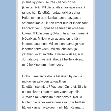
yksinäisyyteeni seuraa - hänen on se
järjestettävä. Milloin tarvitsen rahapulassani
rahaa, hän lähettää - antaa vaikka sataa
Hakaniemen torin keskustassa taivaassa
satamarkkasia - kuten eräät nuoret innoissaan
kertoivat veli Sopasen saaneen uskossaan
kokea. Milloin olen työtön, hän antaa ihmeenä
työpaikan. Milloin olen asunnoton ja hän
lähettää asunnon. Milloin olen sairas ja hän
lähettää terveyden. Milloin läheiseni ja
ystäväni ovat sairaita ja vaikeuksissa, niin
Jumala pyynnöstäni lähettää heille kaiken,
mitä he kipeimmin tarvitsevat.
Onko Jumalan rakkaus tällainen hyvien ja
mukavien asioiden taivaallinen
lähettämistoimisto? Vastaus: On ja ei. Ei siis
ole suinkaan ilman muuta väärin ajatella
Jumalan rakkaudesta tuolla tavoin. Kaikki
huolemme ja vaikeutemme saamme heittää
hänen kannettavakseen - niinhän Raamattu