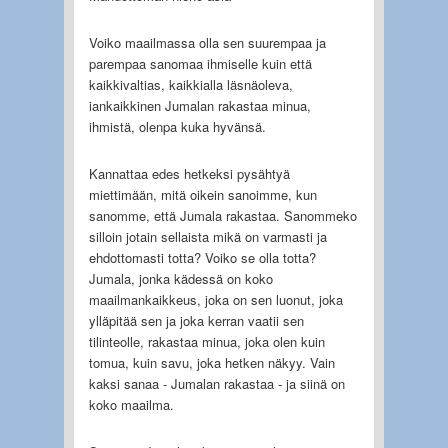
Voiko maailmassa olla sen suurempaa ja
parempaa sanomaa ihmiselle kuin että
kaikkivaltias, kaikkialla läsnäoleva,
iankaikkinen Jumalan rakastaa minua,
ihmistä, olenpa kuka hyvänsä.
Kannattaa edes hetkeksi pysähtyä
miettimään, mitä oikein sanoimme, kun
sanomme, että Jumala rakastaa. Sanommeko
silloin jotain sellaista mikä on varmasti ja
ehdottomasti totta? Voiko se olla totta?
Jumala, jonka kädessä on koko
maailmankaikkeus, joka on sen luonut, joka
ylläpitää sen ja joka kerran vaatii sen
tilinteolle, rakastaa minua, joka olen kuin
tomua, kuin savu, joka hetken näkyy. Vain
kaksi sanaa - Jumalan rakastaa - ja siinä on
koko maailma.