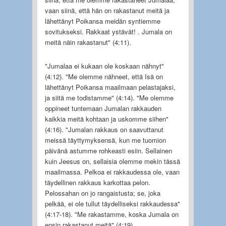
vaan siinä, että hän on rakastanut meitä ja
lähettänyt Poikansa meidän syntiemme
sovitukseksi. Rakkaat ystävät! . Jumala on
meitä näin rakastanut" (4:11).
"Jumalaa ei kukaan ole koskaan nähnyt"
(4:12). "Me olemme nähneet, että Isä on
lähettänyt Poikansa maailmaan pelastajaksi,
ja siitä me todistamme" (4:14). "Me olemme
oppineet tuntemaan Jumalan rakkauden
kaikkia meitä kohtaan ja uskomme siihen"
(4:16). "Jumalan rakkaus on saavuttanut
meissä täyttymyksensä, kun me tuomion
päivänä astumme rohkeasti esiin. Sellainen
kuin Jeesus on, sellaisia olemme mekin tässä
maailmassa. Pelkoa ei rakkaudessa ole, vaan
täydellinen rakkaus karkottaa pelon.
Pelossahan on jo rangaistusta; se, joka
pelkää, ei ole tullut täydelliseksi rakkaudessa"
(4:17-18). "Me rakastamme, koska Jumala on
ensin rakastanut meitä" (4:19).