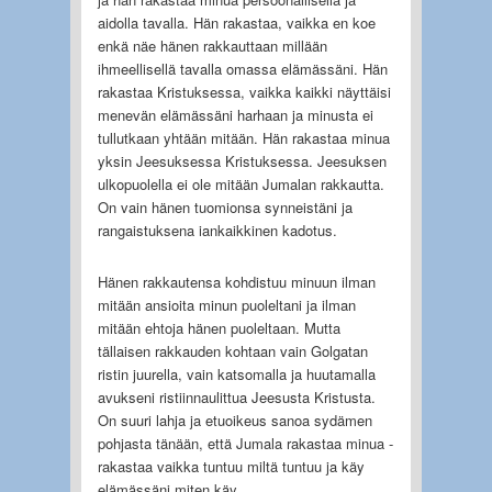
aidolla tavalla. Hän rakastaa, vaikka en koe
enkä näe hänen rakkauttaan millään
ihmeellisellä tavalla omassa elämässäni. Hän
rakastaa Kristuksessa, vaikka kaikki näyttäisi
menevän elämässäni harhaan ja minusta ei
tullutkaan yhtään mitään. Hän rakastaa minua
yksin Jeesuksessa Kristuksessa. Jeesuksen
ulkopuolella ei ole mitään Jumalan rakkautta.
On vain hänen tuomionsa synneistäni ja
rangaistuksena iankaikkinen kadotus.
Hänen rakkautensa kohdistuu minuun ilman
mitään ansioita minun puoleltani ja ilman
mitään ehtoja hänen puoleltaan. Mutta
tällaisen rakkauden kohtaan vain Golgatan
ristin juurella, vain katsomalla ja huutamalla
avukseni ristiinnaulittua Jeesusta Kristusta.
On suuri lahja ja etuoikeus sanoa sydämen
pohjasta tänään, että Jumala rakastaa minua -
rakastaa vaikka tuntuu miltä tuntuu ja käy
elämässäni miten käy.