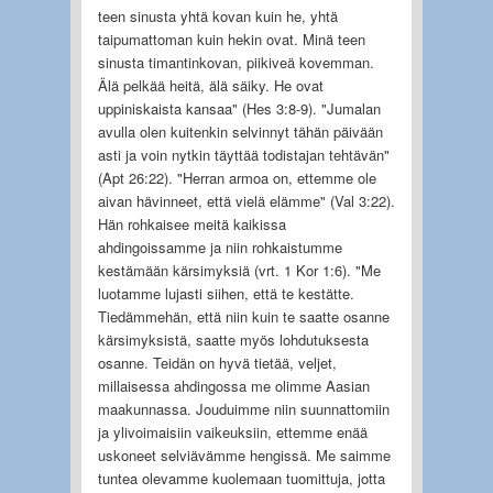
teen sinusta yhtä kovan kuin he, yhtä
taipumattoman kuin hekin ovat. Minä teen
sinusta timantinkovan, piikiveä kovemman.
Älä pelkää heitä, älä säiky. He ovat
uppiniskaista kansaa" (Hes 3:8-9). "Jumalan
avulla olen kuitenkin selvinnyt tähän päivään
asti ja voin nytkin täyttää todistajan tehtävän"
(Apt 26:22). "Herran armoa on, ettemme ole
aivan hävinneet, että vielä elämme" (Val 3:22).
Hän rohkaisee meitä kaikissa
ahdingoissamme ja niin rohkaistumme
kestämään kärsimyksiä (vrt. 1 Kor 1:6). "Me
luotamme lujasti siihen, että te kestätte.
Tiedämmehän, että niin kuin te saatte osanne
kärsimyksistä, saatte myös lohdutuksesta
osanne. Teidän on hyvä tietää, veljet,
millaisessa ahdingossa me olimme Aasian
maakunnassa. Jouduimme niin suunnattomiin
ja ylivoimaisiin vaikeuksiin, ettemme enää
uskoneet selviävämme hengissä. Me saimme
tuntea olevamme kuolemaan tuomittuja, jotta