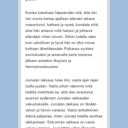
Kuinka tulenkaan häpeämään sitä, että olin
niin monta kertaa ajallisen elämäni aikana
masentunut, katkera ja nyreä Jumalale siitä,
ettei hän antanut mitä halusin ja johtanut
elämääni miten toivoin. Silloin todella näen
kuin uskollinen ja hyvä hän on ollut minua
kohtaan lähettäessään Poikansa syntieni
sovitukseksi ja antamalla kerta toisensa
jälkeen anteeksi ilkeyteni ja
hermostuneisuuteni.
Jumalan rakkaus tulee ilmi, vasta ajan rajan
tuolla puolen. Vasta silloin näemme mitä
todella merkitsee se, että olen avautunut,
avannut sydämeni Jumalan rakkauden
vakuutukselle. Jumalan rakkaus on tänään
uskon ja toivon varassa. Vasta iankaikkinen
elämä paljastaa, miten Jumala todella osoittaa
rakkauttaan. Sitä ennen rakkaus on vasta
uskon varassa. Juuri tähän viitaa Paavalin