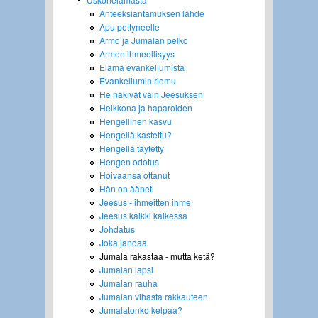
Anteeksiantamuksen lähde
Apu pettyneelle
Armo ja Jumalan pelko
Armon ihmeellisyys
Elämä evankeliumista
Evankeliumin riemu
He näkivät vain Jeesuksen
Heikkona ja haparoiden
Hengellinen kasvu
Hengellä kastettu?
Hengellä täytetty
Hengen odotus
Hoivaansa ottanut
Hän on ääneti
Jeesus - ihmeitten ihme
Jeesus kaikki kaikessa
Johdatus
Joka janoaa
Jumala rakastaa - mutta ketä?
Jumalan lapsi
Jumalan rauha
Jumalan vihasta rakkauteen
Jumalatonko kelpaa?