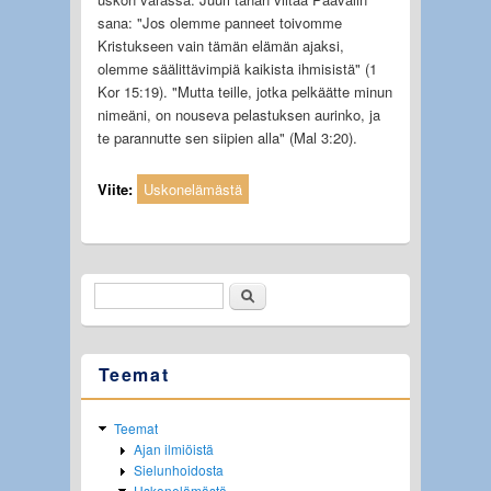
sana: "Jos olemme panneet toivomme
Kristukseen vain tämän elämän ajaksi,
olemme säälittävimpiä kaikista ihmisistä" (1
Kor 15:19). "Mutta teille, jotka pelkäätte minun
nimeäni, on nouseva pelastuksen aurinko, ja
te parannutte sen siipien alla" (Mal 3:20).
Viite:
Uskonelämästä
Etsi
Hakulomake
Teemat
Teemat
Ajan ilmiöistä
Sielunhoidosta
Uskonelämästä