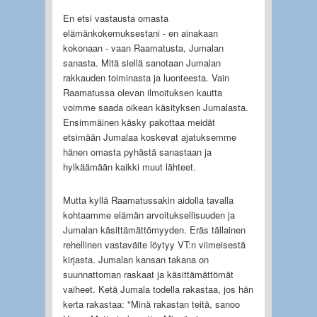
En etsi vastausta omasta
elämänkokemuksestani - en ainakaan
kokonaan - vaan Raamatusta, Jumalan
sanasta. Mitä siellä sanotaan Jumalan
rakkauden toiminasta ja luonteesta. Vain
Raamatussa olevan ilmoituksen kautta
voimme saada oikean käsityksen Jumalasta.
Ensimmäinen käsky pakottaa meidät
etsimään Jumalaa koskevat ajatuksemme
hänen omasta pyhästä sanastaan ja
hylkäämään kaikki muut lähteet.
Mutta kyllä Raamatussakin aidolla tavalla
kohtaamme elämän arvoituksellisuuden ja
Jumalan käsittämättömyyden. Eräs tällainen
rehellinen vastaväite löytyy VT:n viimeisestä
kirjasta. Jumalan kansan takana on
suunnattoman raskaat ja käsittämättömät
vaiheet. Ketä Jumala todella rakastaa, jos hän
kerta rakastaa: "Minä rakastan teitä, sanoo