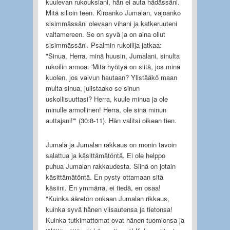
kuulevan rukouksiani, hän ei auta hädässäni.
Mitä silloin teen. Kiroanko Jumalan, vajoanko
sisimmässäni olevaan vihani ja katkeruuteni
valtamereen. Se on syvä ja on aina ollut
sisimmässäni. Psalmin rukoilija jatkaa:
"Sinua, Herra, minä huusin, Jumalani, sinulta
rukoilin armoa: 'Mitä hyötyä on siitä, jos minä
kuolen, jos vaivun hautaan? Ylistääkö maan
multa sinua, julistaako se sinun
uskollisuuttasi? Herra, kuule minua ja ole
minulle armollinen! Herra, ole sinä minun
auttajani!'" (30:8-11). Hän valitsi oikean tien.
Jumala ja Jumalan rakkaus on monin tavoin
salattua ja käsittämätöntä. Ei ole helppo
puhua Jumalan rakkaudesta. Siinä on jotain
käsittämätöntä. En pysty ottamaan sitä
käsiini. En ymmärrä, ei tiedä, en osaa!
"Kuinka ääretön onkaan Jumalan rikkaus,
kuinka syvä hänen viisautensa ja tietonsa!
Kuinka tutkimattomat ovat hänen tuomionsa ja