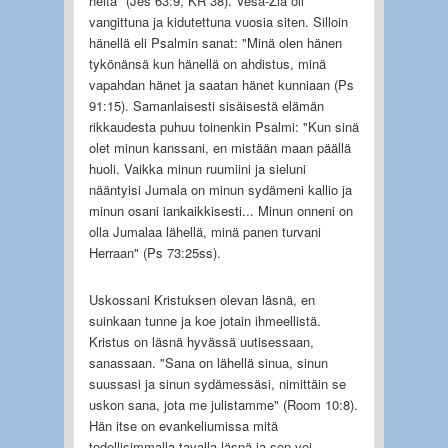
heitä" (Jes 63:9, KR 38). Vesa-Zia oli
vangittuna ja kidutettuna vuosia siten. Silloin
hänellä eli Psalmin sanat: "Minä olen hänen
tykönänsä kun hänellä on ahdistus, minä
vapahdan hänet ja saatan hänet kunniaan (Ps
91:15). Samanlaisesti sisäisestä elämän
rikkaudesta puhuu toinenkin Psalmi: "Kun sinä
olet minun kanssani, en mistään maan päällä
huoli. Vaikka minun ruumiini ja sieluni
nääntyisi Jumala on minun sydämeni kallio ja
minun osani iankaikkisesti... Minun onneni on
olla Jumalaa lähellä, minä panen turvani
Herraan" (Ps 73:25ss).
Uskossani Kristuksen olevan läsnä, en
suinkaan tunne ja koe jotain ihmeellistä.
Kristus on läsnä hyvässä uutisessaan,
sanassaan. "Sana on lähellä sinua, sinun
suussasi ja sinun sydämessäsi, nimittäin se
uskon sana, jota me julistamme" (Room 10:8).
Hän itse on evankeliumissa mitä
todellisimmalla tavalla läsnä ja sen voi