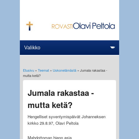
Etusivu
»
Teemat
»
Uskonelämästä
» Jumala rakastaa -
Olet täällä
mutta ketä?
Jumala rakastaa -
mutta ketä?
Hengelliset syventymispäivät Johanneksen
kirkko 29.8.97, Olavi Peltola
Mahdottoman hieno asia