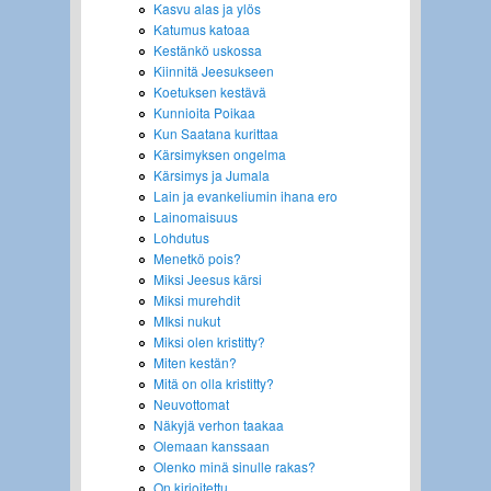
Kasvu alas ja ylös
Katumus katoaa
Kestänkö uskossa
Kiinnitä Jeesukseen
Koetuksen kestävä
Kunnioita Poikaa
Kun Saatana kurittaa
Kärsimyksen ongelma
Kärsimys ja Jumala
Lain ja evankeliumin ihana ero
Lainomaisuus
Lohdutus
Menetkö pois?
Miksi Jeesus kärsi
Miksi murehdit
MIksi nukut
Miksi olen kristitty?
Miten kestän?
Mitä on olla kristitty?
Neuvottomat
Näkyjä verhon taakaa
Olemaan kanssaan
Olenko minä sinulle rakas?
On kirjoitettu