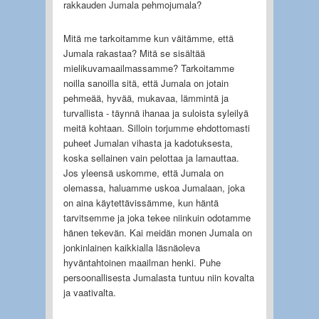
rakkauden Jumala pehmojumala?
Mitä me tarkoitamme kun väitämme, että
Jumala rakastaa? Mitä se sisältää
mielikuvamaailmassamme? Tarkoitamme
noilla sanoilla sitä, että Jumala on jotain
pehmeää, hyvää, mukavaa, lämmintä ja
turvallista - täynnä ihanaa ja suloista syleilyä
meitä kohtaan. Silloin torjumme ehdottomasti
puheet Jumalan vihasta ja kadotuksesta,
koska sellainen vain pelottaa ja lamauttaa.
Jos yleensä uskomme, että Jumala on
olemassa, haluamme uskoa Jumalaan, joka
on aina käytettävissämme, kun häntä
tarvitsemme ja joka tekee niinkuin odotamme
hänen tekevän. Kai meidän monen Jumala on
jonkinlainen kaikkialla läsnäoleva
hyväntahtoinen maailman henki. Puhe
persoonallisesta Jumalasta tuntuu niin kovalta
ja vaativalta.