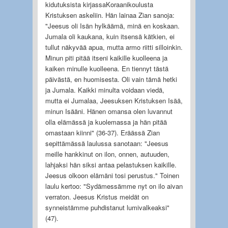
kidutuksista kirjassaKoraanikoulusta
Kristuksen askeliin. Hän lainaa Zian sanoja:
"Jeesus oli Isän hylkäämä, minä en koskaan.
Jumala oli kaukana, kuin itsensä kätkien, ei
tullut näkyvää apua, mutta armo riitti silloinkin.
Minun piti pitää itseni kaikille kuolleena ja
kaiken minulle kuolleena. En tiennyt tästä
päivästä, en huomisesta. Oli vain tämä hetki
ja Jumala. Kaikki minulta voidaan viedä,
mutta ei Jumalaa, Jeesuksen Kristuksen Isää,
minun Isääni. Hänen omansa olen luvannut
olla elämässä ja kuolemassa ja hän pitää
omastaan kiinni" (36-37). Eräässä Zian
sepittämässä laulussa sanotaan: "Jeesus
meille hankkinut on ilon, onnen, autuuden,
lahjaksi hän siksi antaa pelastuksen kaikille.
Jeesus olkoon elämäni tosi perustus." Toinen
laulu kertoo: "Sydämessämme nyt on ilo aivan
verraton. Jeesus Kristus meidät on
synneistämme puhdistanut lumivalkeaksi"
(47).