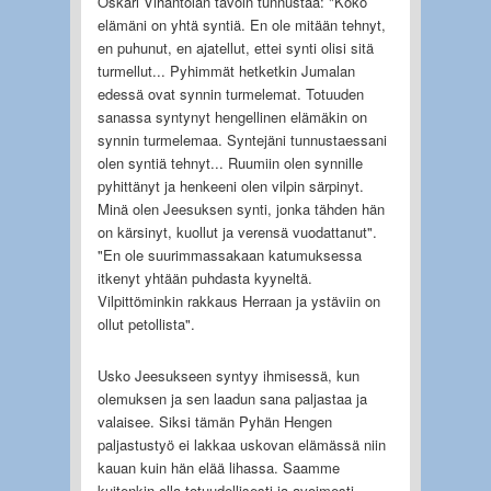
Oskari Vihantolan tavoin tunnustaa: "Koko
elämäni on yhtä syntiä. En ole mitään tehnyt,
en puhunut, en ajatellut, ettei synti olisi sitä
turmellut... Pyhimmät hetketkin Jumalan
edessä ovat synnin turmelemat. Totuuden
sanassa syntynyt hengellinen elämäkin on
synnin turmelemaa. Syntejäni tunnustaessani
olen syntiä tehnyt... Ruumiin olen synnille
pyhittänyt ja henkeeni olen vilpin särpinyt.
Minä olen Jeesuksen synti, jonka tähden hän
on kärsinyt, kuollut ja verensä vuodattanut".
"En ole suurimmassakaan katumuksessa
itkenyt yhtään puhdasta kyyneltä.
Vilpittöminkin rakkaus Herraan ja ystäviin on
ollut petollista".
Usko Jeesukseen syntyy ihmisessä, kun
olemuksen ja sen laadun sana paljastaa ja
valaisee. Siksi tämän Pyhän Hengen
paljastustyö ei lakkaa uskovan elämässä niin
kauan kuin hän elää lihassa. Saamme
kuitenkin olla totuudellisesti ja avoimesti