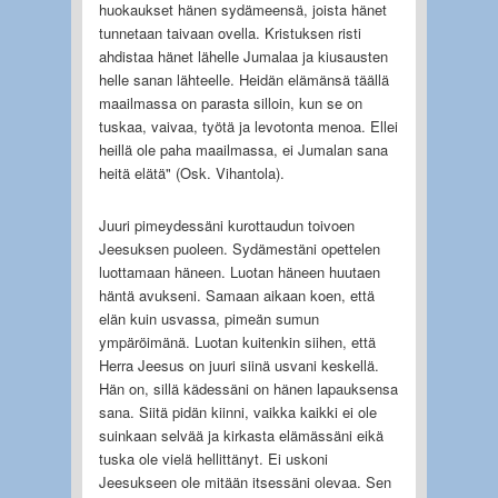
huokaukset hänen sydämeensä, joista hänet
tunnetaan taivaan ovella. Kristuksen risti
ahdistaa hänet lähelle Jumalaa ja kiusausten
helle sanan lähteelle. Heidän elämänsä täällä
maailmassa on parasta silloin, kun se on
tuskaa, vaivaa, työtä ja levotonta menoa. Ellei
heillä ole paha maailmassa, ei Jumalan sana
heitä elätä" (Osk. Vihantola).
Juuri pimeydessäni kurottaudun toivoen
Jeesuksen puoleen. Sydämestäni opettelen
luottamaan häneen. Luotan häneen huutaen
häntä avukseni. Samaan aikaan koen, että
elän kuin usvassa, pimeän sumun
ympäröimänä. Luotan kuitenkin siihen, että
Herra Jeesus on juuri siinä usvani keskellä.
Hän on, sillä kädessäni on hänen lapauksensa
sana. Siitä pidän kiinni, vaikka kaikki ei ole
suinkaan selvää ja kirkasta elämässäni eikä
tuska ole vielä hellittänyt. Ei uskoni
Jeesukseen ole mitään itsessäni olevaa. Sen