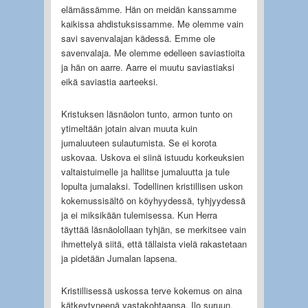
elämässämme. Hän on meidän kanssamme
kaikissa ahdistuksissamme. Me olemme vain
savi savenvalajan kädessä. Emme ole
savenvalaja. Me olemme edelleen saviastioita
ja hän on aarre. Aarre ei muutu saviastiaksi
eikä saviastia aarteeksi.
Kristuksen läsnäolon tunto, armon tunto on
ytimeltään jotain aivan muuta kuin
jumaluuteen sulautumista. Se ei korota
uskovaa. Uskova ei siinä istuudu korkeuksien
valtaistuimelle ja hallitse jumaluutta ja tule
lopulta jumalaksi. Todellinen kristillisen uskon
kokemussisältö on köyhyydessä, tyhjyydessä
ja ei miksikään tulemisessa. Kun Herra
täyttää läsnäolollaan tyhjän, se merkitsee vain
ihmettelyä siitä, että tällaista vielä rakastetaan
ja pidetään Jumalan lapsena.
Kristillisessä uskossa terve kokemus on aina
kätkeytyneenä vastakohtaansa. Ilo suruun,