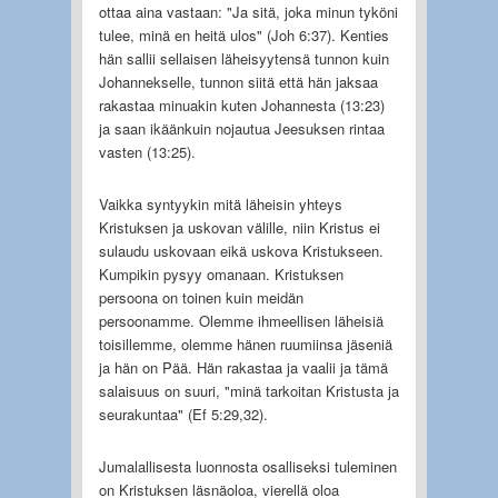
ottaa aina vastaan: "Ja sitä, joka minun tyköni
tulee, minä en heitä ulos" (Joh 6:37). Kenties
hän sallii sellaisen läheisyytensä tunnon kuin
Johannekselle, tunnon siitä että hän jaksaa
rakastaa minuakin kuten Johannesta (13:23)
ja saan ikäänkuin nojautua Jeesuksen rintaa
vasten (13:25).
Vaikka syntyykin mitä läheisin yhteys
Kristuksen ja uskovan välille, niin Kristus ei
sulaudu uskovaan eikä uskova Kristukseen.
Kumpikin pysyy omanaan. Kristuksen
persoona on toinen kuin meidän
persoonamme. Olemme ihmeellisen läheisiä
toisillemme, olemme hänen ruumiinsa jäseniä
ja hän on Pää. Hän rakastaa ja vaalii ja tämä
salaisuus on suuri, "minä tarkoitan Kristusta ja
seurakuntaa" (Ef 5:29,32).
Jumalallisesta luonnosta osalliseksi tuleminen
on Kristuksen läsnäoloa, vierellä oloa