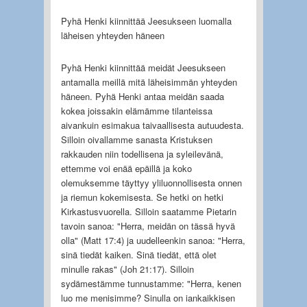
Pyhä Henki kiinnittää Jeesukseen luomalla
läheisen yhteyden häneen
Pyhä Henki kiinnittää meidät Jeesukseen
antamalla meillä mitä läheisimmän yhteyden
häneen. Pyhä Henki antaa meidän saada
kokea joissakin elämämme tilanteissa
aivankuin esimakua taivaallisesta autuudesta.
Silloin oivallamme sanasta Kristuksen
rakkauden niin todellisena ja syleilevänä,
ettemme voi enää epäillä ja koko
olemuksemme täyttyy yliluonnollisesta onnen
ja riemun kokemisesta. Se hetki on hetki
Kirkastusvuorella. Silloin saatamme Pietarin
tavoin sanoa: "Herra, meidän on tässä hyvä
olla" (Matt 17:4) ja uudelleenkin sanoa: "Herra,
sinä tiedät kaiken. Sinä tiedät, että olet
minulle rakas" (Joh 21:17). Silloin
sydämestämme tunnustamme: "Herra, kenen
luo me menisimme? Sinulla on iankaikkisen