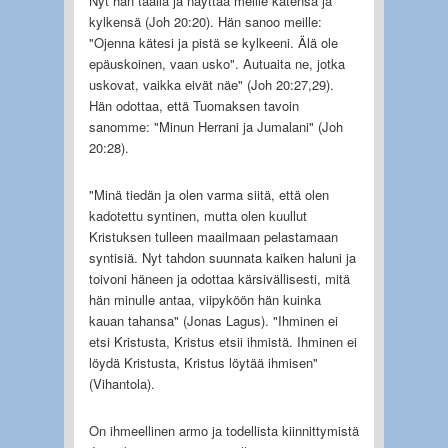
Nyt hän täällä ja näyttää meille kätensä ja
kylkensä (Joh 20:20). Hän sanoo meille:
"Ojenna kätesi ja pistä se kylkeeni. Älä ole
epäuskoinen, vaan usko". Autuaita ne, jotka
uskovat, vaikka eivät näe" (Joh 20:27,29).
Hän odottaa, että Tuomaksen tavoin
sanomme: "Minun Herrani ja Jumalani" (Joh
20:28).
"Minä tiedän ja olen varma siitä, että olen
kadotettu syntinen, mutta olen kuullut
Kristuksen tulleen maailmaan pelastamaan
syntisiä. Nyt tahdon suunnata kaiken haluni ja
toivoni häneen ja odottaa kärsivällisesti, mitä
hän minulle antaa, viipyköön hän kuinka
kauan tahansa" (Jonas Lagus). "Ihminen ei
etsi Kristusta, Kristus etsii ihmistä. Ihminen ei
löydä Kristusta, Kristus löytää ihmisen"
(Vihantola).
On ihmeellinen armo ja todellista kiinnittymistä