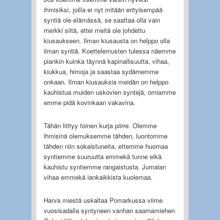
ihmisiksi, joilla ei nyt mitään erityisempää
syntiä ole elämässä, se saattaa olla vain
merkki siitä, ettei meitä ole johdettu
kiusaukseen. Ilman kiusausta on helppo olla
ilman syntiä. Koettelemusten tulessa näemme
piankin kuinka täynnä kapinallisuutta, vihaa,
kiukkua, himoja ja saastaa sydämemme
onkaan. Ilman kiusauksia meidän on helppo
kauhistua muiden uskovien syntejä, omiamme
emme pidä kovinkaan vakavina.
Tähän liittyy toinen kurja piirre. Olemme
ihmisinä olemuksemme tähden, luontomme
tähden niin sokaistuneita, ettemme huomaa
syntiemme suuruutta emmekä tunne eikä
kauhistu syntiemme rangaistusta, Jumalan
vihaa emmekä iankaikkista kuolemaa.
Harva miestä uskaltaa Pomarkussa viime
vuosisadalla syntyneen vanhan saarnamiehen