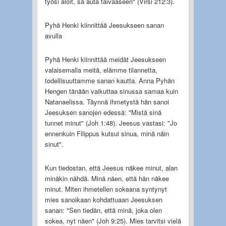
työsi aloit, sä auta taivaaseen" (Virsi 212:3).
Pyhä Henki kiinnittää Jeesukseen sanan
avulla
Pyhä Henki kiinnittää meidät Jeesukseen
valaisemalla meitä, elämme tilannetta,
todellisuuttamme sanan kautta. Anna Pyhän
Hengen tänään vaikuttaa sinussa samaa kuin
Natanaelissa. Täynnä ihmetystä hän sanoi
Jeesuksen sanojen edessä: "Mistä sinä
tunnet minut" (Joh 1:48). Jeesus vastasi: "Jo
ennenkuin Filippus kutsui sinua, minä näin
sinut".
Kun tiedostan, että Jeesus näkee minut, alan
minäkin nähdä. Minä näen, että hän näkee
minut. Miten ihmetellen sokeana syntynyt
mies sanoikaan kohdattuaan Jeesuksen
sanan: "Sen tiedän, että minä, joka olen
sokea, nyt näen" (Joh 9:25). Mies tarvitsi vielä