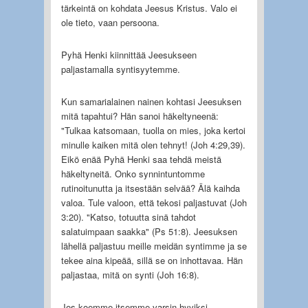
tärkeintä on kohdata Jeesus Kristus. Valo ei
ole tieto, vaan persoona.
Pyhä Henki kiinnittää Jeesukseen
paljastamalla syntisyytemme.
Kun samarialainen nainen kohtasi Jeesuksen
mitä tapahtui? Hän sanoi häkeltyneenä:
"Tulkaa katsomaan, tuolla on mies, joka kertoi
minulle kaiken mitä olen tehnyt! (Joh 4:29,39).
Eikö enää Pyhä Henki saa tehdä meistä
häkeltyneitä. Onko synnintuntomme
rutinoitunutta ja itsestään selvää? Älä kaihda
valoa. Tule valoon, että tekosi paljastuvat (Joh
3:20). "Katso, totuutta sinä tahdot
salatuimpaan saakka" (Ps 51:8). Jeesuksen
lähellä paljastuu meille meidän syntimme ja se
tekee aina kipeää, sillä se on inhottavaa. Hän
paljastaa, mitä on synti (Joh 16:8).
Jos koemme itsemme varsin hyviksi