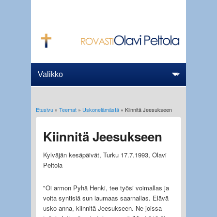
Etusivu
»
Teemat
»
Uskonelämästä
» Kiinnitä Jeesukseen
Olet täällä
Kiinnitä Jeesukseen
Kylväjän kesäpäivät, Turku 17.7.1993, Olavi
Peltola
"Oi armon Pyhä Henki, tee työsi voimallas ja
voita syntisiä sun laumaas saarnallas. Elävä
usko anna, kiinnitä Jeesukseen. Ne joissa