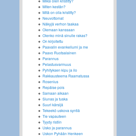
Miksi olen kristitty?
Miten kestän?
Mitä on olla kristitty?
Neuvottomat
Näkyjä verhon taakaa
Olemaan kanssaan
Olenko minä sinulle rakas?
On kirjoitettu
Paavalin evankeliumi ja me
Paavo Ruotsalainen
Parannus
Pelastusvarmuus
Pyhityksen kipu ja ilo
Rakkausteema Raamatussa
Rosenius
Repäise pois
Samaan aikaan
Siunas ja tuska
Suuri kärsijä
Tekeekö uskova syntiä
Tie vapauteen
Tyydy ristiin
Usko ja parannus
Uskon Pyhään Henkeen