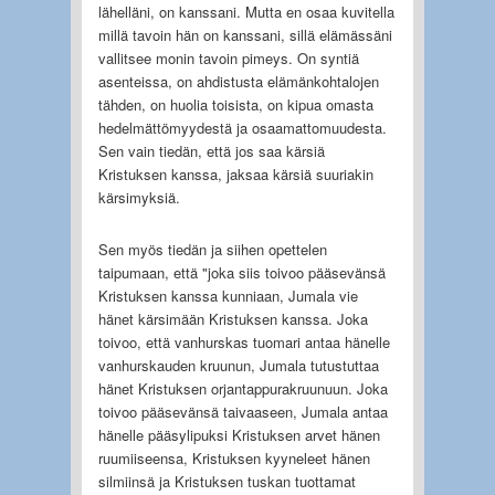
lähelläni, on kanssani. Mutta en osaa kuvitella
millä tavoin hän on kanssani, sillä elämässäni
vallitsee monin tavoin pimeys. On syntiä
asenteissa, on ahdistusta elämänkohtalojen
tähden, on huolia toisista, on kipua omasta
hedelmättömyydestä ja osaamattomuudesta.
Sen vain tiedän, että jos saa kärsiä
Kristuksen kanssa, jaksaa kärsiä suuriakin
kärsimyksiä.
Sen myös tiedän ja siihen opettelen
taipumaan, että "joka siis toivoo pääsevänsä
Kristuksen kanssa kunniaan, Jumala vie
hänet kärsimään Kristuksen kanssa. Joka
toivoo, että vanhurskas tuomari antaa hänelle
vanhurskauden kruunun, Jumala tutustuttaa
hänet Kristuksen orjantappurakruunuun. Joka
toivoo pääsevänsä taivaaseen, Jumala antaa
hänelle pääsylipuksi Kristuksen arvet hänen
ruumiiseensa, Kristuksen kyyneleet hänen
silmiinsä ja Kristuksen tuskan tuottamat