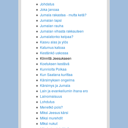
Johdatus
Joka janoaa
Jumala rakastaa - mutta ketä?
Jumalan lapsi
Jumalan rauha
Jumalan vihasta rakkauteen
Jumalatonko kelpaa?
Kasvu alas ja ylös
Katumus katoaa
Kestänkö uskossa
Kiinnitä Jeesukseen
Koetuksen kestävä
Kunnioita Poikaa
Kun Saatana kurittaa
Kärsimyksen ongelma
Kärsimys ja Jumala
Lain ja evankeliumin ihana ero
Lainomaisuus
Lohdutus
Menetkö pois?
Miksi Jeesus kärsi
Miksi murehdit
MIksi nukut