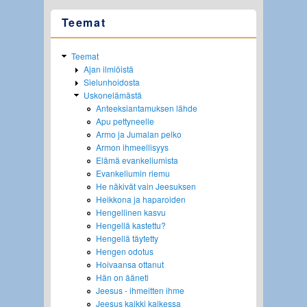
Teemat
Teemat
Ajan ilmiöistä
Sielunhoidosta
Uskonelämästä
Anteeksiantamuksen lähde
Apu pettyneelle
Armo ja Jumalan pelko
Armon ihmeellisyys
Elämä evankeliumista
Evankeliumin riemu
He näkivät vain Jeesuksen
Heikkona ja haparoiden
Hengellinen kasvu
Hengellä kastettu?
Hengellä täytetty
Hengen odotus
Hoivaansa ottanut
Hän on ääneti
Jeesus - ihmeitten ihme
Jeesus kaikki kaikessa