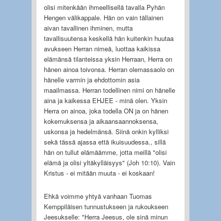
olisi mitenkään ihmeellisellä tavalla Pyhän
Hengen välikappale. Hän on vain tällainen
aivan tavallinen ihminen, mutta
tavallisuutensa keskellä hän kuitenkin huutaa
avukseen Herran nimeä, luottaa kaikissa
elämänsä tilanteissa yksin Herraan, Herra on
hänen ainoa toivonsa. Herran olemassaolo on
hänelle varmin ja ehdottomin asia
maailmassa. Herran todellinen nimi on hänelle
aina ja kaikessa EHJEE - minä olen. Yksin
Herra on ainoa, joka todella ON ja on hänen
kokemuksensa ja aikaansaannoksensa,
uskonsa ja hedelmänsä. Siinä onkin kylliksi
sekä tässä ajassa että ikuisuudessa., sillä
hän on tullut elämäämme, jotta meillä "olisi
elämä ja olisi yltäkylläisyys" (Joh 10:10). Vain
Kristus - ei mitään muuta - ei koskaan!
Ehkä voimme yhtyä vanhaan Tuomas
Kemppiläisen tunnustukseen ja rukoukseen
Jeesukselle: "Herra Jeesus, ole sinä minun