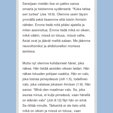
Sensijaan meidän itse on pakko sanoa
omasta ja toistemme sydämestä: "Kuka taitaa
sen tuntea" (Jes 19:9). Olemme usein täysin
ymmällä sekä itseemme että toisiin ihmisiin
nähden. Emme tiedä mitä pitäisi ajatella ja
miten asennoitua. Emme tiedä mikä on oikein,
mikä väärin, missä on totuus, missä valhe.
Asiat ovat ja jäävät meiltä salaan. Me jäämme
neuvottomiksi ja ahdistuneiksi monissa
asioissa.
Mutta nyt olemme kohdanneet hänet, joka
näkee. Hän tietää asioiden oikean laidan. Hän
näkee totuuden pohjaan saakka. Hän on valo,
joka loistaa pimeydessä (Joh 1:5), todellinen
valo, joka valaisee jokaisen ihmisen (1:9). Hän
sanoo: "Minä olen maailman valo. Se, joka
seuraa minua, ei kulje pimeässä, vaan hänellä
on elämän valo" (Joh 8:12) Nyt hän on siinä.
Se riittää minulle. Tärkeintä ei ole tieto siitä
mikä on oikein ja missä on totuus, vaan