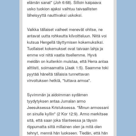
elämän sanat" (Joh 6:68). Silloin kaipaava
usko tuokion ajaksi vaihtuu taivaallisten
läheisyyttä nauttivaksi uskoksi.
Vaikka tällaiset vaiheet menevät ohitse, ne
antavat uutta rohkeutta kilvoitteluun. Niitä voi
kutsua Hengellä täyttymisen kokemuksiksi.
Tuollaiset kokemukset ovat taivaan lahja ja
emme voi niitä vaatia itsellemme. Hyvä
meidän on kuitenkin muistaa, että Herra antaa
alttiisti, soimaamatta (Jaak 1:5). Saamme toki
pyytää häneltä tällaisia tunnettavan
virvoituksen hetkiä, "tuttava armoa".
Syvimmän ja aidoimman sydämen
tyydytyksen antaa Jumalan armo
Jeesuksessa Kristuksessa. "Minun armossani
on sinulle kyllin" (2 Kor 12:9). Armo merkitsee
sitä, että saan joka tilanteessa ja täysin
riippumatta siitä millainen olen ja mitä olen
tehnyt, mennä hän luokseen. Tiedän, että hän