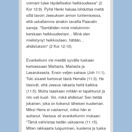
voimani tulee täydelliseksi heikkoudessa" (2
Kor 12:9). Pyhä Henki haluaa lohduttaa meitä
sillä tavoin Jeesuksen armon tuntemisessa,
että uskallamme ainakin tavailla Paavalin
sanoja: "Sentähden minä mieluimmin
kerskaan heikkoudestani... Minä olen
mielistynyt heikkouteen, hätään...
ahdistuksiin" (2 Kor 12:10).
Evankeliumi vie meidät syvälle tuskaan
kertoessaan Martasta, Mariasta ja
Lasaruksesta. Ensin veljen sairaus (Joh 11:1).
Toki sisaret kertoivat tästä Herralle (11:3). He
tiesivät, että Jeesus rakasta heitä kaikkia
(11:5). Mutta taaskaan mitään ei tapahtunut ja
niin veli kuoli. Voi, mikä ahdistus! Sen tietää
jokainen, joka on kokenut läheisen kuoleman.
Miksi Herra ei vastannut, miksi hän ei
auttanut. Vastaus oli evankeliumin mukaan:
"Tämä vahvistaa teidän uskoanne (11:15).
Miten rakkaasta luopuminen, kuolema ja tuska