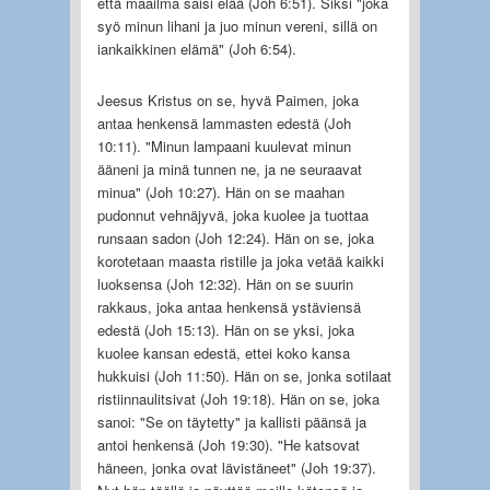
että maailma saisi elää (Joh 6:51). Siksi "joka
syö minun lihani ja juo minun vereni, sillä on
iankaikkinen elämä" (Joh 6:54).
Jeesus Kristus on se, hyvä Paimen, joka
antaa henkensä lammasten edestä (Joh
10:11). "Minun lampaani kuulevat minun
ääneni ja minä tunnen ne, ja ne seuraavat
minua" (Joh 10:27). Hän on se maahan
pudonnut vehnäjyvä, joka kuolee ja tuottaa
runsaan sadon (Joh 12:24). Hän on se, joka
korotetaan maasta ristille ja joka vetää kaikki
luoksensa (Joh 12:32). Hän on se suurin
rakkaus, joka antaa henkensä ystäviensä
edestä (Joh 15:13). Hän on se yksi, joka
kuolee kansan edestä, ettei koko kansa
hukkuisi (Joh 11:50). Hän on se, jonka sotilaat
ristiinnaulitsivat (Joh 19:18). Hän on se, joka
sanoi: "Se on täytetty" ja kallisti päänsä ja
antoi henkensä (Joh 19:30). "He katsovat
häneen, jonka ovat lävistäneet" (Joh 19:37).