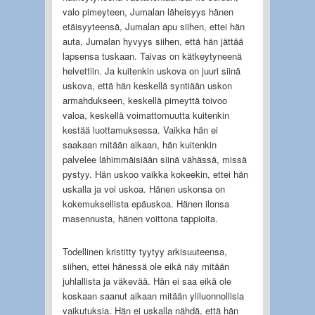
valo pimeyteen, Jumalan läheisyys hänen
etäisyyteensä, Jumalan apu siihen, ettei hän
auta, Jumalan hyvyys siihen, että hän jättää
lapsensa tuskaan. Taivas on kätkeytyneenä
helvettiin. Ja kuitenkin uskova on juuri siinä
uskova, että hän keskellä syntiään uskon
armahdukseen, keskellä pimeyttä toivoo
valoa, keskellä voimattomuutta kuitenkin
kestää luottamuksessa. Vaikka hän ei
saakaan mitään aikaan, hän kuitenkin
palvelee lähimmäisiään siinä vähässä, missä
pystyy. Hän uskoo vaikka kokeekin, ettei hän
uskalla ja voi uskoa. Hänen uskonsa on
kokemuksellista epäuskoa. Hänen ilonsa
masennusta, hänen voittona tappioita.
Todellinen kristitty tyytyy arkisuuteensa,
siihen, ettei hänessä ole eikä näy mitään
juhlallista ja väkevää. Hän ei saa eikä ole
koskaan saanut aikaan mitään yliluonnollisia
vaikutuksia. Hän ei uskalla nähdä, että hän