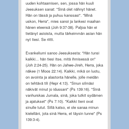
uuden kohtaamisen, sen, jossa hän kuuli
Jeesuksen sanat: "Sinä olet nähnyt hänet.
Hän on tässä ja puhuu kanssasi". "Minä
uskon, Herra", mies sanoi ja lankesi maahan
hänen eteensä (Joh 9:37-38). Paljoa hän ei
tietänyt asioista, mutta tärkeimmän asian hän
nyt tiesi. Se riitti.
Evankeliumi sanoo Jeesuksesta: "Hän tunsi
kaikki... hän tiesi itse, mitä ihmisessä on"
(Joh 2:24-25). Hän on Jahwe-Jireh, Herra, joka
näkee (1 Moos 22:14). Kaikki, mikä on luotu,
on avointa ja alastonta hänelle, jolle meidän
on tehtävä tili (Hepr 4:13). "Sinun silmäsi
näkivät minut jo idussani" (Ps 139:16). "Sinä
vanhurskas Jumala, sinä, joka tutkit sydämen
ja ajatukset" (Ps 7:10). "Kaikki tieni ovat
sinulle tutut. Sillä katso, ei ole sanaa minun
kielelläni, jota sinä Herra, et täysin tunne" (Ps
139:3-4).