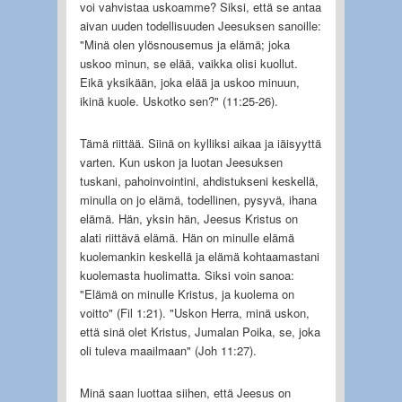
voi vahvistaa uskoamme? Siksi, että se antaa
aivan uuden todellisuuden Jeesuksen sanoille:
"Minä olen ylösnousemus ja elämä; joka
uskoo minun, se elää, vaikka olisi kuollut.
Eikä yksikään, joka elää ja uskoo minuun,
ikinä kuole. Uskotko sen?" (11:25-26).
Tämä riittää. Siinä on kylliksi aikaa ja iäisyyttä
varten. Kun uskon ja luotan Jeesuksen
tuskani, pahoinvointini, ahdistukseni keskellä,
minulla on jo elämä, todellinen, pysyvä, ihana
elämä. Hän, yksin hän, Jeesus Kristus on
alati riittävä elämä. Hän on minulle elämä
kuolemankin keskellä ja elämä kohtaamastani
kuolemasta huolimatta. Siksi voin sanoa:
"Elämä on minulle Kristus, ja kuolema on
voitto" (Fil 1:21). "Uskon Herra, minä uskon,
että sinä olet Kristus, Jumalan Poika, se, joka
oli tuleva maailmaan" (Joh 11:27).
Minä saan luottaa siihen, että Jeesus on