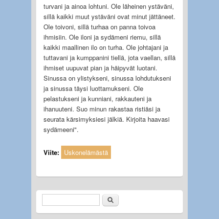
turvani ja ainoa lohtuni. Ole läheinen ystäväni,
sillä kaikki muut ystäväni ovat minut jättäneet.
Ole toivoni, sillä turhaa on panna toivoa
ihmisiin. Ole iloni ja sydämeni riemu, sillä
kaikki maallinen ilo on turha. Ole johtajani ja
tuttavani ja kumppanini tiellä, jota vaellan, sillä
ihmiset uupuvat pian ja häipyvät luotani.
Sinussa on ylistykseni, sinussa lohdutukseni
ja sinussa täysi luottamukseni. Ole
pelastukseni ja kunniani, rakkauteni ja
ihanuuteni. Suo minun rakastaa ristiäsi ja
seurata kärsimyksiesi jälkiä. Kirjoita haavasi
sydämeeni".
Viite:
Uskonelämästä
Etsi
Hakulomake