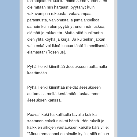
todistajakseni kuinka näinä 30:nä vuotena en
ole mitään niin hartaasti pyytänyt kuin
vakavampaa rukousta, vakavampaa
parannusta, valvomista ja jumalanpelkoa,
samoin kuin olen pyytänyt enemmän uskoa,
elämää ja rakkautta. Mutta siitä huolimatta
olen yhtä köyhä ja kurja. Ja kuitenkin jatkan
vain enkä voi ikinä luopua tästä ihmeellisestä
elämästä" (Rosenius).
Pyhä Henki kiinnittää Jeesukseen auttamalla
kestämään
Pyhä Henki kiinnittää meidät Jeesukseen
auttamalla meitä kestämään tuskaamme
Jeesuksen kanssa.
Paavali koki tuskallisella tavalla kuinka
saatanan enkeli rusikoi häntä. Hän rukoili ja
kaikkien aikojen vastauksen kaikille kärsiville:
"Minun armossani on sinulle kyllin; sillä minun