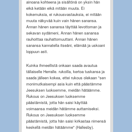
ainoana kohteena ja sisältönä on yksin hän
eikä ketään eikä mitään muuta. Ei
kokemuksia, ei rukousvastauksia, ei mitään
muuta näkyvää kuin vain hänen sanansa.
Annan hänen sanansa täyttää levottoman ja
sekavan sydämeni, Annan hänen sanansa
rauhoittaa rauhattomuuttani. Annan hänen
sanansa kannatella itseäni, elämää ja uskoani
loppuun asti.
Kuinka ihmeellistä onkaan saada avautua
tällaiselle Herralle. rukoilla, kertoa tuskansa ja
saada jälleen kokea, ettei rukous olekaan "sen
monimutkaisempi asia kuin että päästämme
Jeesuksen luoksemme, meidän hätäämme.
Rukous on Jeesuksen luoksemme
päästämistä, jotta hän saisi käyttää
voimaansa meidän hätämme auttamiseksi.
Rukous on Jeesuksen luoksemme
päästämistä, jotta hän saisi kirkastaa nimensä
keskellä meidän hätäämme" (Hallesby).