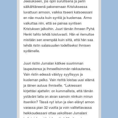
Jeesukseen, jos opin surullisena ja perin
säikähtäneenä pakenemaan Kristuksessa
luvattuun armoon, vaikka itseeni katsoessani
en näe muuta kuin syntiä ja kuolemaa. Armo
vaikuttaa niin, että se painaa syntisen
Kristuksen jalkoihin. Juuri tämän ihmeen Pyhä
Henki tahto tehdä toistuvasti. Hän ei riemuitse
mistään sen enempää kuin siitä, että hän saa
tehdä ristin salaisuuden todelliseksi ihmisen
sydämelle.
Juuri ristiin Jumalan kätkee suurimman
laupeutensa ja ihmeellisimmän rakkautensa.
Vain ristin edessä väistyy syyllisyys ja
kuoleman pelko. Vain ristitä loistaa uusi elämä
ja iäinen autuus ihmiselle. "Lukiessani
kirjettäsi ajattelin: on kummallista, että tämän
ystäväni laita on aivan samoin niinkuin minun
itsenikin? Tässä nyt istun ja olen elänyt armon
varassa pian 32 vuotta ja voin valitettavassa
heikkoudessani ottaa uskollisen Jumalani