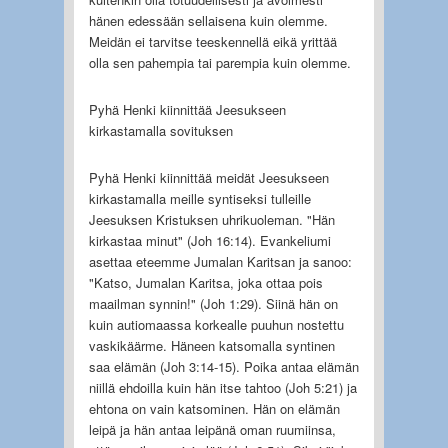
hänen edessään sellaisena kuin olemme.
Meidän ei tarvitse teeskennellä eikä yrittää
olla sen pahempia tai parempia kuin olemme.
Pyhä Henki kiinnittää Jeesukseen
kirkastamalla sovituksen
Pyhä Henki kiinnittää meidät Jeesukseen
kirkastamalla meille syntiseksi tulleille
Jeesuksen Kristuksen uhrikuoleman. "Hän
kirkastaa minut" (Joh 16:14). Evankeliumi
asettaa eteemme Jumalan Karitsan ja sanoo:
"Katso, Jumalan Karitsa, joka ottaa pois
maailman synnin!" (Joh 1:29). Siinä hän on
kuin autiomaassa korkealle puuhun nostettu
vaskikäärme. Häneen katsomalla syntinen
saa elämän (Joh 3:14-15). Poika antaa elämän
niillä ehdoilla kuin hän itse tahtoo (Joh 5:21) ja
ehtona on vain katsominen. Hän on elämän
leipä ja hän antaa leipänä oman ruumiinsa,