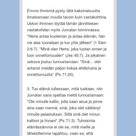
Emme ihmisinä pysty tätä kaksinaisuutta
ilmaisemaan muulla tavoin kuin vastakohtina.
Uskon ihminen löytää tämän jännitteisen
vastakohdan myös Jumalan toiminnassa:
"Herra antaa kuoleman ja antaa elämän, hän
vie alas tuonelaan ja tuo ylös jälleen" (1 Sam
2:6-7). "Minä olen Herra, joka tuotan onnen ja
luon onnettomuuden" (Jes 45:7). Ja jokainen
uskova joutuu tunnustamaan: "Sinä... olet
antanut meidän paljon kokea ahdistusta ja
onnettomuutta" (Ps 71:20).
3. Tuo elämä tullessaan, mitä tuokaan, niin
Jumalan sana opettaa meitä tunnustamaan:
"Ole minulle kallio, jolla saan asua ja jonne
aina saan mennä, sinä, joka olet säätänyt
minulle pelastuksen. Sillä sinä olet minun
kallioni ja linnani" (Ps 71:3). Tuhoisinta
elämässämme ei ole se, mitä meille ja
läheisillemme tapahtuu, vaan se, että