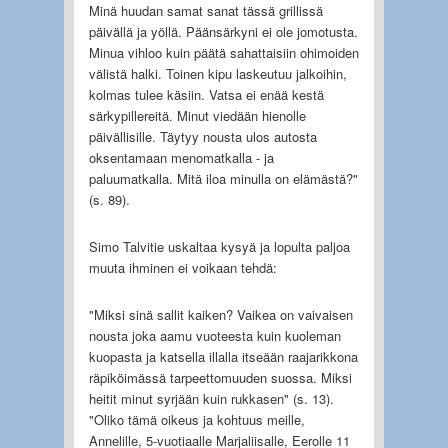
Minä huudan samat sanat tässä grillissä
päivällä ja yöllä. Päänsärkyni ei ole jomotusta.
Minua vihloo kuin päätä sahattaisiin ohimoiden
välistä halki. Toinen kipu laskeutuu jalkoihin,
kolmas tulee käsiin. Vatsa ei enää kestä
särkypillereitä. Minut viedään hienolle
päivällisille. Täytyy nousta ulos autosta
oksentamaan menomatkalla - ja
paluumatkalla. Mitä iloa minulla on elämästä?"
(s. 89).
Simo Talvitie uskaltaa kysyä ja lopulta paljoa
muuta ihminen ei voikaan tehdä:
"Miksi sinä sallit kaiken? Vaikea on vaivaisen
nousta joka aamu vuoteesta kuin kuoleman
kuopasta ja katsella illalla itseään raajarikkona
räpiköimässä tarpeettomuuden suossa. Miksi
heitit minut syrjään kuin rukkasen" (s. 13).
"Oliko tämä oikeus ja kohtuus meille,
Annelille, 5-vuotiaalle Marjaliisalle, Eerolle 11