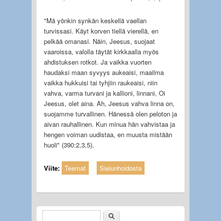
"Mä yönkin synkän keskellä vaellan
turvissasi. Käyt korven tiellä vierellä, en
pelkää omanasi. Näin, Jeesus, suojaat
vaaroissa, valolla täytät kirkkaalla myös
ahdistuksen rotkot. Ja vaikka vuorten
haudaksi maan syvyys aukeaisi, maailma
vaikka hukkuisi tai tyhjiin raukeaisi, niin
vahva, varma turvani ja kallioni, linnani, Oi
Jeesus, olet aina. Ah, Jeesus vahva linna on,
suojamme turvallinen. Hänessä olen peloton ja
aivan rauhallinen. Kun minua hän vahvistaa ja
hengen voiman uudistaa, en muusta mistään
huoli" (390:2,3,5).
Viite:
Teemat
Sielunhoidosta
Etsi
Hakulomake