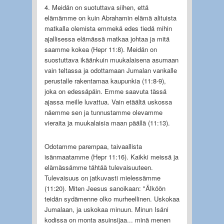
4. Meidän on suotuttava siihen, että
elämämme on kuin Abrahamin elämä alituista
matkalla olemista emmekä edes tiedä mihin
ajallisessa elämässä matkaa johtaa ja mitä
saamme kokea (Hepr 11:8). Meidän on
suostuttava ikäänkuin muukalaisena asumaan
vain teltassa ja odottamaan Jumalan vankalle
perustalle rakentamaa kaupunkia (11:8-9),
joka on edessäpäin. Emme saavuta tässä
ajassa meille luvattua. Vain etäältä uskossa
näemme sen ja tunnustamme olevamme
vieraita ja muukalaisia maan päällä (11:13).
Odotamme parempaa, taivaallista
isänmaatamme (Hepr 11:16). Kaikki meissä ja
elämässämme tähtää tulevaisuuteen.
Tulevaisuus on jatkuvasti mielessämme
(11:20). Miten Jeesus sanoikaan: "Älköön
teidän sydämenne olko murheellinen. Uskokaa
Jumalaan, ja uskokaa minuun. Minun Isäni
kodissa on monta asuinsijaa... minä menen