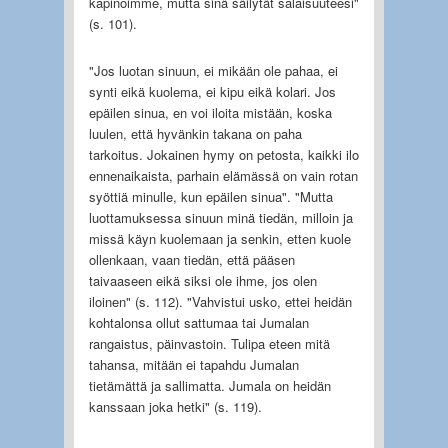
kapinoimme, mutta sinä säilytät salaisuuteesi"
(s. 101).
"Jos luotan sinuun, ei mikään ole pahaa, ei
synti eikä kuolema, ei kipu eikä kolari. Jos
epäilen sinua, en voi iloita mistään, koska
luulen, että hyvänkin takana on paha
tarkoitus. Jokainen hymy on petosta, kaikki ilo
ennenaikaista, parhain elämässä on vain rotan
syöttiä minulle, kun epäilen sinua". "Mutta
luottamuksessa sinuun minä tiedän, milloin ja
missä käyn kuolemaan ja senkin, etten kuole
ollenkaan, vaan tiedän, että pääsen
taivaaseen eikä siksi ole ihme, jos olen
iloinen" (s. 112). "Vahvistui usko, ettei heidän
kohtalonsa ollut sattumaa tai Jumalan
rangaistus, päinvastoin. Tulipa eteen mitä
tahansa, mitään ei tapahdu Jumalan
tietämättä ja sallimatta. Jumala on heidän
kanssaan joka hetki" (s. 119).