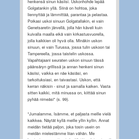
henkensä sinun käsiisi. Uskonhohde lepää
Golgatankin yllä. Siinä on hohtoa, joka
liennyttää ja lämmittää, parantaa ja pelastaa.
Poikasi uskoi sinuun Golgatallakin, ei vain
Genetsaretin järvellä, jolla hän käveli kuin
kuivalla maalla eikä vain kirkastusvuorella,
jolla kaikkien oli hyvä olla. Minäkin uskon
sinuun, ei vain Turussa, jossa tulin uskoon tai
Tampereella, jossa taistelin uskossa.
Vapahtajaani seuraten uskon sinuun tässä
päänsäryn grillissä ja annan henkeni sinun
käsiisi, vaikka en näe käsiäsi, en
tarkoituksiasi, en taivastasi. Uskon, että
kerran näkisin - sinut ja samalla kaiken. Vasta
sitten kaikki, mitä minussa on, kiittää sinun
pyhää nimeäsi" (s. 99).
"Jumalamme, Isämme, et paljasta meille vielä
kaikkea. Näytät kyllä meille yllin kyllin. Annat
meidän tietää paljon, joka tosin usein on
meidän mielestämme liian vähän. Me