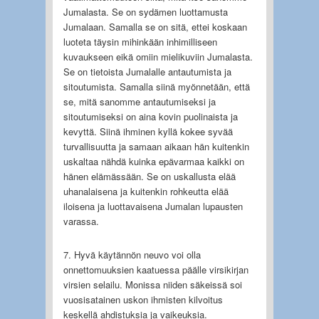
Jumalasta. Se on sydämen luottamusta
Jumalaan. Samalla se on sitä, ettei koskaan
luoteta täysin mihinkään inhimilliseen
kuvaukseen eikä omiin mielikuviin Jumalasta.
Se on tietoista Jumalalle antautumista ja
sitoutumista. Samalla siinä myönnetään, että
se, mitä sanomme antautumiseksi ja
sitoutumiseksi on aina kovin puolinaista ja
kevyttä. Siinä ihminen kyllä kokee syvää
turvallisuutta ja samaan aikaan hän kuitenkin
uskaltaa nähdä kuinka epävarmaa kaikki on
hänen elämässään. Se on uskallusta elää
uhanalaisena ja kuitenkin rohkeutta elää
iloisena ja luottavaisena Jumalan lupausten
varassa.
7. Hyvä käytännön neuvo voi olla
onnettomuuksien kaatuessa päälle virsikirjan
virsien selailu. Monissa niiden säkeissä soi
vuosisatainen uskon ihmisten kilvoitus
keskellä ahdistuksia ja vaikeuksia.