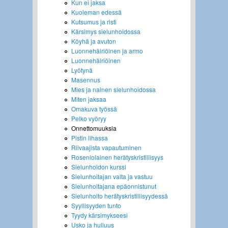
Kun ei jaksa
Kuoleman edessä
Kutsumus ja risti
Kärsimys sielunhoidossa
Köyhä ja avuton
Luonnehäiriöinen ja armo
Luonnehäiriöinen
Lyötynä
Masennus
Mies ja nainen sielunhoidossa
Miten jaksaa
Omakuva työssä
Pelko vyöryy
Onnettomuuksia
Pistin lihassa
Riivaajista vapautuminen
Roseniolainen herätyskristillisyys
Sielunhoidon kurssi
Sielunhoitajan valta ja vastuu
Sielunhoitajana epäonnistunut
Sielunhoito herätyskristillisyydessä
Syyllisyyden tunto
Tyydy kärsimykseesi
Usko ja hulluus