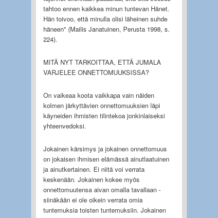
tahtoo ennen kaikkea minun tuntevan Hänet.
Hän toivoo, että minulla olisi läheinen suhde
häneen" (Mailis Janatuinen, Perusta 1998, s.
224).
MITÄ NYT TARKOITTAA, ETTÄ JUMALA
VARJELEE ONNETTOMUUKSISSA?
On vaikeaa koota vaikkapa vain näiden
kolmen järkyttävien onnettomuuksien läpi
käyneiden ihmisten tilintekoa jonkinlaiseksi
yhteenvedoksi.
Jokainen kärsimys ja jokainen onnettomuus
on jokaisen ihmisen elämässä ainutlaatuinen
ja ainutkertainen. Ei niitä voi verrata
keskenään. Jokainen kokee myös
onnettomuutensa aivan omalla tavallaan -
siinäkään ei ole oikein verrata omia
tuntemuksia toisten tuntemuksiin. Jokainen