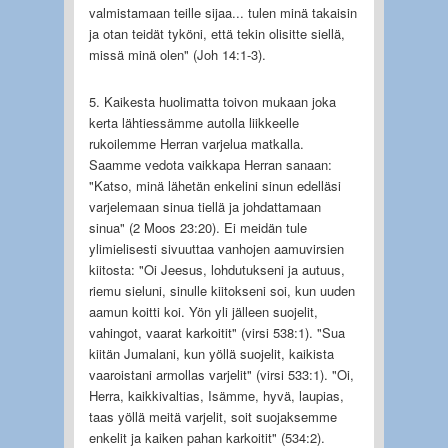
valmistamaan teille sijaa... tulen minä takaisin
ja otan teidät tyköni, että tekin olisitte siellä,
missä minä olen" (Joh 14:1-3).
5. Kaikesta huolimatta toivon mukaan joka
kerta lähtiessämme autolla liikkeelle
rukoilemme Herran varjelua matkalla.
Saamme vedota vaikkapa Herran sanaan:
"Katso, minä lähetän enkelini sinun edelläsi
varjelemaan sinua tiellä ja johdattamaan
sinua" (2 Moos 23:20). Ei meidän tule
ylimielisesti sivuuttaa vanhojen aamuvirsien
kiitosta: "Oi Jeesus, lohdutukseni ja autuus,
riemu sieluni, sinulle kiitokseni soi, kun uuden
aamun koitti koi. Yön yli jälleen suojelit,
vahingot, vaarat karkoitit" (virsi 538:1). "Sua
kiitän Jumalani, kun yöllä suojelit, kaikista
vaaroistani armollas varjelit" (virsi 533:1). "Oi,
Herra, kaikkivaltias, Isämme, hyvä, laupias,
taas yöllä meitä varjelit, soit suojaksemme
enkelit ja kaiken pahan karkoitit" (534:2).