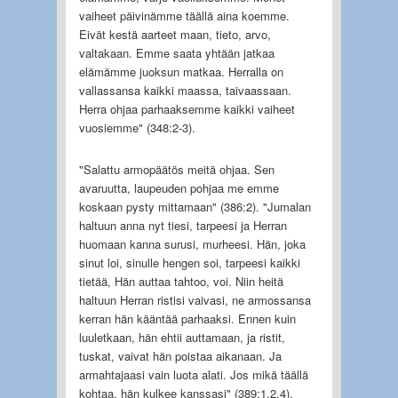
vaiheet päivinämme täällä aina koemme.
Eivät kestä aarteet maan, tieto, arvo,
valtakaan. Emme saata yhtään jatkaa
elämämme juoksun matkaa. Herralla on
vallassansa kaikki maassa, taivaassaan.
Herra ohjaa parhaaksemme kaikki vaiheet
vuosiemme" (348:2-3).
"Salattu armopäätös meitä ohjaa. Sen
avaruutta, laupeuden pohjaa me emme
koskaan pysty mittamaan" (386:2). "Jumalan
haltuun anna nyt tiesi, tarpeesi ja Herran
huomaan kanna surusi, murheesi. Hän, joka
sinut loi, sinulle hengen soi, tarpeesi kaikki
tietää, Hän auttaa tahtoo, voi. Niin heitä
haltuun Herran ristisi vaivasi, ne armossansa
kerran hän kääntää parhaaksi. Ennen kuin
luuletkaan, hän ehtii auttamaan, ja ristit,
tuskat, vaivat hän poistaa aikanaan. Ja
armahtajaasi vain luota alati. Jos mikä täällä
kohtaa, hän kulkee kanssasi" (389:1,2,4).