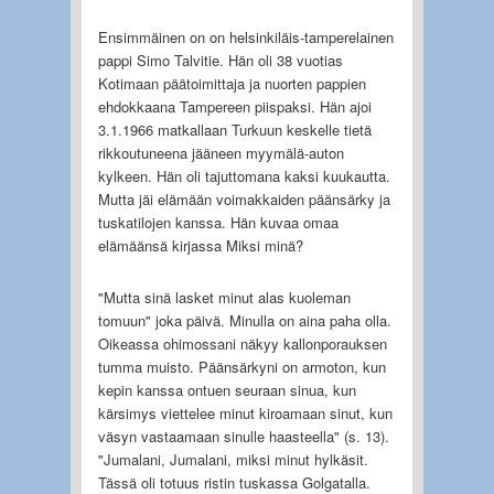
Ensimmäinen on on helsinkiläis-tamperelainen
pappi Simo Talvitie. Hän oli 38 vuotias
Kotimaan päätoimittaja ja nuorten pappien
ehdokkaana Tampereen piispaksi. Hän ajoi
3.1.1966 matkallaan Turkuun keskelle tietä
rikkoutuneena jääneen myymälä-auton
kylkeen. Hän oli tajuttomana kaksi kuukautta.
Mutta jäi elämään voimakkaiden päänsärky ja
tuskatilojen kanssa. Hän kuvaa omaa
elämäänsä kirjassa Miksi minä?
"Mutta sinä lasket minut alas kuoleman
tomuun" joka päivä. Minulla on aina paha olla.
Oikeassa ohimossani näkyy kallonporauksen
tumma muisto. Päänsärkyni on armoton, kun
kepin kanssa ontuen seuraan sinua, kun
kärsimys viettelee minut kiroamaan sinut, kun
väsyn vastaamaan sinulle haasteella" (s. 13).
"Jumalani, Jumalani, miksi minut hylkäsit.
Tässä oli totuus ristin tuskassa Golgatalla.