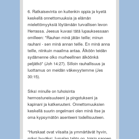
6. Ratkaisevinta on kuitenkin oppia ja kyetä
keskellä onnettomuuksia ja elämän
mielettömyyksiä löytämään turvallisen levon
Herrassa. Jeesus kuvasi tätä lupauksessaan
omilleen: "Rauhan minä jätän teille; minun
rauhani - sen minä annan teille. En minä anna
teille, niinkuin maailma antaa. Älköön teidän
sydämenne olko murheellinen älköönkä
peljätkö" (Joh 14:27). Silloin rauhallisuus ja
luottamus on meidän väkevyytemme (Jes
30:15).
Siksi minulle on tuhoisinta
hermostuneisuuteeni ja pingotukseni ja
kapinani ja katkeruuteni. Onnettomuuksien
keskellä suurin ongelmani olen minä itse ja
oma kypsymätön asenteeni todellisuuteen.
"Hurskaat ovat viisaita ja ymmärtävät hyvin,
miksi hyväksi Jumalan tahto on, toisin sanoen