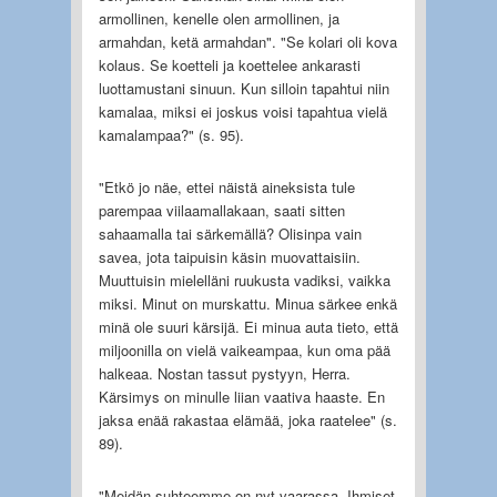
armollinen, kenelle olen armollinen, ja
armahdan, ketä armahdan". "Se kolari oli kova
kolaus. Se koetteli ja koettelee ankarasti
luottamustani sinuun. Kun silloin tapahtui niin
kamalaa, miksi ei joskus voisi tapahtua vielä
kamalampaa?" (s. 95).
"Etkö jo näe, ettei näistä aineksista tule
parempaa viilaamallakaan, saati sitten
sahaamalla tai särkemällä? Olisinpa vain
savea, jota taipuisin käsin muovattaisiin.
Muuttuisin mielelläni ruukusta vadiksi, vaikka
miksi. Minut on murskattu. Minua särkee enkä
minä ole suuri kärsijä. Ei minua auta tieto, että
miljoonilla on vielä vaikeampaa, kun oma pää
halkeaa. Nostan tassut pystyyn, Herra.
Kärsimys on minulle liian vaativa haaste. En
jaksa enää rakastaa elämää, joka raatelee" (s.
89).
"Meidän suhteemme on nyt vaarassa. Ihmiset