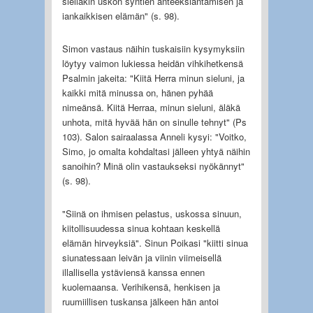
sielläkin uskon syntien anteeksiantamisen ja
iankaikkisen elämän" (s. 98).
Simon vastaus näihin tuskaisiin kysymyksiin
löytyy vaimon lukiessa heidän vihkihetkensä
Psalmin jakeita: "Kiitä Herra minun sieluni, ja
kaikki mitä minussa on, hänen pyhää
nimeänsä. Kiitä Herraa, minun sieluni, äläkä
unhota, mitä hyvää hän on sinulle tehnyt" (Ps
103). Salon sairaalassa Anneli kysyi: "Voitko,
Simo, jo omalta kohdaltasi jälleen yhtyä näihin
sanoihin? Minä olin vastaukseksi nyökännyt"
(s. 98).
"Siinä on ihmisen pelastus, uskossa sinuun,
kiitollisuudessa sinua kohtaan keskellä
elämän hirveyksiä". Sinun Poikasi "kiitti sinua
siunatessaan leivän ja viinin viimeisellä
illallisella ystäviensä kanssa ennen
kuolemaansa. Verihikensä, henkisen ja
ruumiillisen tuskansa jälkeen hän antoi