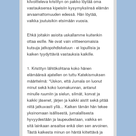
kilvoitteleva kristityn on pakko löytää oma
vastauksensa kipeisiin kysymyksiinsä elämän
arvaamattomuuden edessä. Hän löytää,
vaikka joutuisikin etsimään vuosia.
Ehkä joitakin asioita uskallamme kuitenkin
ottaa esille. Ne ovat vain viitteenomaisia
kutsuja jatkopohdiskeluun - ei lopullisia ja
kaiken tyydyttäviä vastauksia kaikille.
1. Kristityn lähtökohtana koko hänen
elämäänsä ajatellen on tuttu Katekismuksen
määritelmä: "Uskon, että Jumala on luonut
minut sekä koko luomakunnan, antanut
minulle ruumiin ja sielun, silmät, korvat ja
kaikki jäsenet, järjen ja kaikki aistit sekä pitää
niitä jatkuvasti yllä... Kaiken tämän hän tekee
yksinomaan isällisestä, jumalallisesta
hyvyydestään ja laupeudestaan, vaikka en
sitä lainkaan ansaitse enkä olen sen arvoinen.
Tästä kaikesta minun on häntä kiitettävä ja