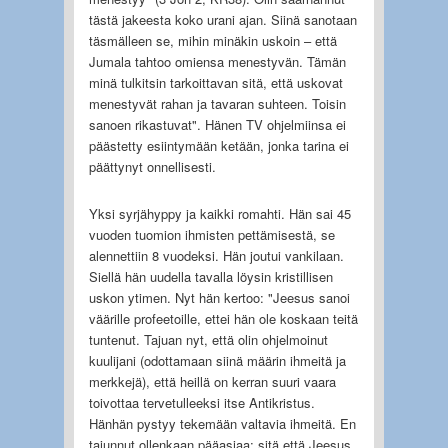
tästä jakeesta koko urani ajan. Siinä sanotaan
täsmälleen se, mihin minäkin uskoin – että
Jumala tahtoo omiensa menestyvän. Tämän
minä tulkitsin tarkoittavan sitä, että uskovat
menestyvät rahan ja tavaran suhteen. Toisin
sanoen rikastuvat". Hänen TV ohjelmiinsa ei
päästetty esiintymään ketään, jonka tarina ei
päättynyt onnellisesti.
Yksi syrjähyppy ja kaikki romahti. Hän sai 45
vuoden tuomion ihmisten pettämisestä, se
alennettiin 8 vuodeksi. Hän joutui vankilaan.
Siellä hän uudella tavalla löysin kristillisen
uskon ytimen. Nyt hän kertoo: "Jeesus sanoi
väärille profeetoille, ettei hän ole koskaan teitä
tuntenut. Tajuan nyt, että olin ohjelmoinut
kuulijani (odottamaan siinä määrin ihmeitä ja
merkkejä), että heillä on kerran suuri vaara
toivottaa tervetulleeksi itse Antikristus.
Hänhän pystyy tekemään valtavia ihmeitä. En
tajunnut ollenkaan pääasiaa; sitä että Jeesus