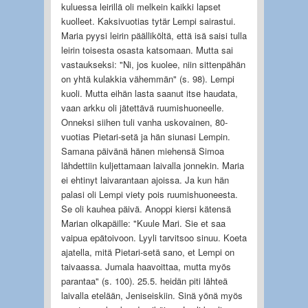
kuluessa leirillä oli melkein kaikki lapset
kuolleet. Kaksivuotias tytär Lempi sairastui.
Maria pyysi leirin päälliköltä, että isä saisi tulla
leirin toisesta osasta katsomaan. Mutta sai
vastaukseksi: "Ni, jos kuolee, niin sittenpähän
on yhtä kulakkia vähemmän" (s. 98). Lempi
kuoli. Mutta eihän lasta saanut itse haudata,
vaan arkku oli jätettävä ruumishuoneelle.
Onneksi siihen tuli vanha uskovainen, 80-
vuotias Pietari-setä ja hän siunasi Lempin.
Samana päivänä hänen miehensä Simoa
lähdettiin kuljettamaan laivalla jonnekin. Maria
ei ehtinyt laivarantaan ajoissa. Ja kun hän
palasi oli Lempi viety pois ruumishuoneesta.
Se oli kauhea päivä. Anoppi kiersi kätensä
Marian olkapäille: "Kuule Mari. Sie et saa
vaipua epätoivoon. Lyyli tarvitsoo sinuu. Koeta
ajatella, mitä Pietari-setä sano, et Lempi on
taivaassa. Jumala haavoittaa, mutta myös
parantaa" (s. 100). 25.5. heidän piti lähteä
laivalla etelään, Jeniseiskiin. Sinä yönä myös