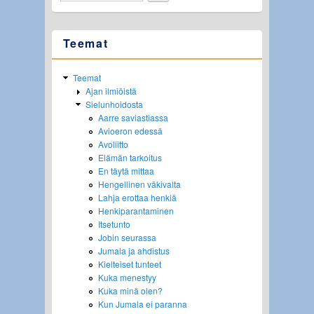
Teemat
Teemat
Ajan ilmiöistä
Sielunhoidosta
Aarre saviastiassa
Avioeron edessä
Avoliitto
Elämän tarkoitus
En täytä mittaa
Hengellinen väkivalta
Lahja erottaa henkiä
Henkiparantaminen
Itsetunto
Jobin seurassa
Jumala ja ahdistus
Kielteiset tunteet
Kuka menestyy
Kuka minä olen?
Kun Jumala ei paranna