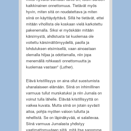
kaikkinainen onnettomuus. Tietävät myös
hyvin, miten sitä on noudatettava ja miten
siinä on käyttäydyttävä. Sillä he tietävät, ettei
mitään vihollista ole koskaan vielä karkotettu
pakenemalla. Siksi ei myöskään mitään
kärsimystä, ahdistusta tai kuolemaa ole
voitettu kärsimättömyydellä, paolla ja
lohdutuksen etsimisellä, vaan ainoastaan
olemalla hiljaa ja odottamalla, niin jopa
menemällä rohkeasti onnettomuutta ja
kuolemaa vastaan" (Luther).
Elävä kristillisyys on aina ollut suostumista
uhanalaiseen elämään. Siinä on inhimillinen
varmuus tullut murskatuksi ja niin Jumala on
voinut tulla lähelle. Elävää kristillisyyttä on
vaikea kuvata. Mutta siinä on jotain syvästi
aitoa, pohjia myöten valoon tullutta ja
rehellistä. Se on läpinäkyvää, ei salailevaa.
Siinä varmuus Jumalasta yhdistyy
vaatimattomuuteen siitä, mitä itse sanomme