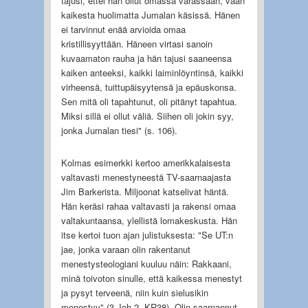
tajusi, ettei hän ollut omassa varassaan, vaan
kaikesta huolimatta Jumalan käsissä. Hänen
ei tarvinnut enää arvioida omaa
kristillisyyttään. Häneen virtasi sanoin
kuvaamaton rauha ja hän tajusi saaneensa
kaiken anteeksi, kaikki laiminlöyntinsä, kaikki
virheensä, tuittupäisyytensä ja epäuskonsa.
Sen mitä oli tapahtunut, oli pitänyt tapahtua.
Miksi sillä ei ollut väliä. Siihen oli jokin syy,
jonka Jumalan tiesi" (s. 106).
Kolmas esimerkki kertoo amerikkalaisesta
valtavasti menestyneestä TV-saarnaajasta
Jim Barkerista. Miljoonat katselivat häntä.
Hän keräsi rahaa valtavasti ja rakensi omaa
valtakuntaansa, ylellistä lomakeskusta. Hän
itse kertoi tuon ajan julistuksesta: "Se UT:n
jae, jonka varaan olin rakentanut
menestysteologiani kuuluu näin: Rakkaani,
minä toivoton sinulle, että kaikessa menestyt
ja pysyt terveenä, niin kuin sielusikin
menestyy" (3 Joh 2, KR38). Olin saarnannut