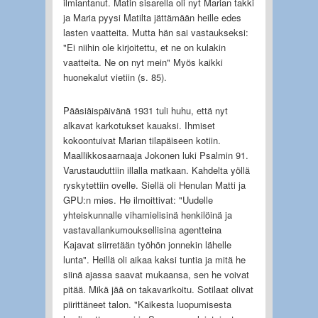
ilmiantanut. Matin sisarella oli nyt Marian takki
ja Maria pyysi Matilta jättämään heille edes
lasten vaatteita. Mutta hän sai vastaukseksi:
"Ei niihin ole kirjoitettu, et ne on kulakin
vaatteita. Ne on nyt mein" Myös kaikki
huonekalut vietiin (s. 85).
Pääsiäispäivänä 1931 tuli huhu, että nyt
alkavat karkotukset kauaksi. Ihmiset
kokoontuivat Marian tilapäiseen kotiin.
Maallikkosaarnaaja Jokonen luki Psalmin 91.
Varustauduttiin illalla matkaan. Kahdelta yöllä
ryskytettiin ovelle. Siellä oli Henulan Matti ja
GPU:n mies. He ilmoittivat: "Uudelle
yhteiskunnalle vihamielisinä henkilöinä ja
vastavallankumouksellisina agentteina
Kajavat siirretään työhön jonnekin lähelle
lunta". Heillä oli aikaa kaksi tuntia ja mitä he
siinä ajassa saavat mukaansa, sen he voivat
pitää. Mikä jää on takavarikoitu. Sotilaat olivat
piirittäneet talon. "Kaikesta luopumisesta