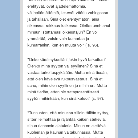
erehtyvät, ovat ajattelemattomia,
välinpitämättömiä, tekevät väärin vahingossa
ja tahallaan. Sinä olet erehtymätön, aina
oikeassa, rakkaus kaikessa. Oletko unohtanut
minuun istuttamasi oikeustajun? En voi
ymmärtää, voisin vain kumartaa ja
kumarrankin, kun en muuta voi" ( s. 96).
"Onko kärsimykselläni jokin hyvä tarkoitus?
Olenko minä syytön vai syyllinen? Sinä et
vastaa tarkoituspykälään. Mutta minä tiedän,
että olen kävelevä rukousvastaus. Sinä et
sano, mihin olen syyllinen ja mihin en. Mutta
minä tiedän, etten ole sataprosenttisesti
syytön mihinkään, kun sinä katsot" (s. 97).
"Tunnustan, että minussa silloin tällöin syttyy,
sitten leimahtaa ja räjähtää kaiken särkeviä,
sinua rienaavia ajatuksia. Minun on elettävä
kuoleman ja kauhun valtakunnassa. Mutta