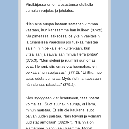
Virsikirjassa on oma osastonsa otsikolla
Jumalan varjelus ja johdatus.
"Hän aina suojaa lastaan saatanan vimmaa
vastaan, kun kanssamme hän kulkee" (374:2).
"Ja pimeässä laaksossa jos yksin vaeltaisin
ja tuhansissa vaaroissa jos tuskaa maistaa
saisin, niin pelkäisi en kuitenkaan, kun
vitsallaan ja sauvallaan minua Herra johtaa"
(375:3). "Mun sieluni ja ruumiini sun omas
ovat, Herrani. siis omas ota huomahas, en
pelkää sinun suojassas" (377:2). "Ei itku, huoli
auta, odota Jumalaa. Myös ristin antaessaan
hän siunaa, rakastaa" (379:2).
"Jos syvyyteen viet hirmuiseen, taas nostat
voimallasi. Suot suuriakin suruja, oi Herra,
minun maistaa. Et silti ole kaukana, suot
päivän uuden paistaa. Näin toivoni ja voimani
uudistat armollasi" (382:6-7). "Häilyvä on
elämämme, varjo vaelluksemme. Monet