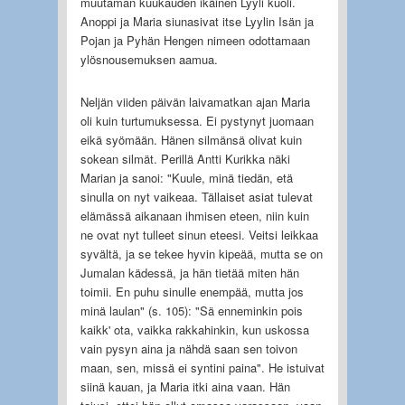
muutaman kuukauden ikäinen Lyyli kuoli.
Anoppi ja Maria siunasivat itse Lyylin Isän ja
Pojan ja Pyhän Hengen nimeen odottamaan
ylösnousemuksen aamua.
Neljän viiden päivän laivamatkan ajan Maria
oli kuin turtumuksessa. Ei pystynyt juomaan
eikä syömään. Hänen silmänsä olivat kuin
sokean silmät. Perillä Antti Kurikka näki
Marian ja sanoi: "Kuule, minä tiedän, etä
sinulla on nyt vaikeaa. Tällaiset asiat tulevat
elämässä aikanaan ihmisen eteen, niin kuin
ne ovat nyt tulleet sinun eteesi. Veitsi leikkaa
syvältä, ja se tekee hyvin kipeää, mutta se on
Jumalan kädessä, ja hän tietää miten hän
toimii. En puhu sinulle enempää, mutta jos
minä laulan" (s. 105): "Sä enneminkin pois
kaikk' ota, vaikka rakkahinkin, kun uskossa
vain pysyn aina ja nähdä saan sen toivon
maan, sen, missä ei syntini paina". He istuivat
siinä kauan, ja Maria itki aina vaan. Hän