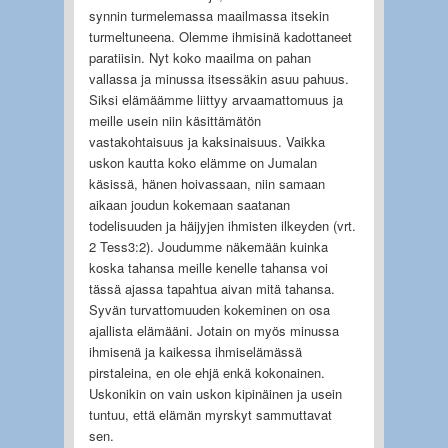
synnin turmelemassa maailmassa itsekin
turmeltuneena. Olemme ihmisinä kadottaneet
paratiisin. Nyt koko maailma on pahan
vallassa ja minussa itsessäkin asuu pahuus.
Siksi elämäämme liittyy arvaamattomuus ja
meille usein niin käsittämätön
vastakohtaisuus ja kaksinaisuus. Vaikka
uskon kautta koko elämme on Jumalan
käsissä, hänen hoivassaan, niin samaan
aikaan joudun kokemaan saatanan
todelisuuden ja häijyjen ihmisten ilkeyden (vrt.
2 Tess3:2). Joudumme näkemään kuinka
koska tahansa meille kenelle tahansa voi
tässä ajassa tapahtua aivan mitä tahansa.
Syvän turvattomuuden kokeminen on osa
ajallista elämääni. Jotain on myös minussa
ihmisenä ja kaikessa ihmiselämässä
pirstaleina, en ole ehjä enkä kokonainen.
Uskonikin on vain uskon kipinäinen ja usein
tuntuu, että elämän myrskyt sammuttavat
sen.