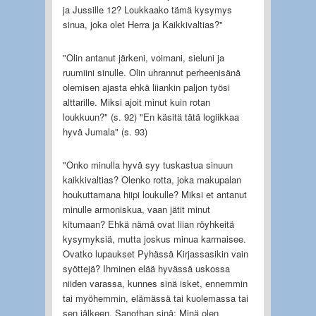
ja Jussille 12? Loukkaako tämä kysymys
sinua, joka olet Herra ja Kaikkivaltias?"
"Olin antanut järkeni, voimani, sieluni ja
ruumiini sinulle. Olin uhrannut perheenisänä
olemisen ajasta ehkä liiankin paljon työsi
alttarille. Miksi ajoit minut kuin rotan
loukkuun?" (s. 92) "En käsitä tätä logiikkaa
hyvä Jumala" (s. 93)
"Onko minulla hyvä syy tuskastua sinuun
kaikkivaltias? Olenko rotta, joka makupalan
houkuttamana hiipi loukulle? Miksi et antanut
minulle armoniskua, vaan jätit minut
kitumaan? Ehkä nämä ovat liian röyhkeitä
kysymyksiä, mutta joskus minua karmaisee.
Ovatko lupaukset Pyhässä Kirjassasikin vain
syöttejä? Ihminen elää hyvässä uskossa
niiden varassa, kunnes sinä isket, ennemmin
tai myöhemmin, elämässä tai kuolemassa tai
sen jälkeen. Sanothan sinä: Minä olen