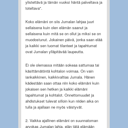
ylistettävä ja tämän vuoksi häntä palveltava ja
toteltava".
Koko elämäni on siis Jumalan lahjaa juuri
sellaisena kuin olen elämän saanut ja
sellaisena kuin mitä se on ollut ja miksi se on
muodostunut. Jokainen päivä, jonka saan elää
ja kaikki sen tuomat tilanteet ja tapahtumat
ovat Jumalan ylläpitävää laupeutta.
Ei ole olemassa mitään sokeaa sattumaa tai
käsittämätöntä kohtalon voimaa. On vain
iankaikkinen, kaikkivaltias Jumala. Hänen
kädestään saan ottaa niin koko elämäni kuin
jokaisen sen hetken ja kaikki elämäni
tapahtumat ja kohtalot. Onnettomuudet ja
ahdistukset tulevat silloin kun niiden aika on
tulla ja ajallaan ne myös väistyvät.
2. Vaikka ajallinen elämäni on suunnatoman
arvokas Jumalan lahja, elän tätä elämään