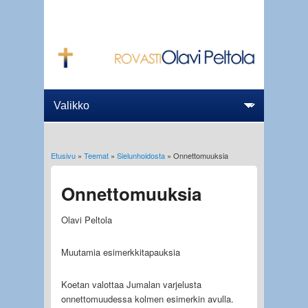
Etusivu
»
Teemat
»
Sielunhoidosta
» Onnettomuuksia
Olet täällä
Onnettomuuksia
Olavi Peltola
Muutamia esimerkkitapauksia
Koetan valottaa Jumalan varjelusta
onnettomuudessa kolmen esimerkin avulla.