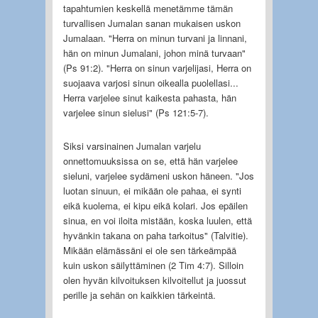
tapahtumien keskellä menetämme tämän
turvallisen Jumalan sanan mukaisen uskon
Jumalaan. "Herra on minun turvani ja linnani,
hän on minun Jumalani, johon minä turvaan"
(Ps 91:2). "Herra on sinun varjelijasi, Herra on
suojaava varjosi sinun oikealla puolellasi...
Herra varjelee sinut kaikesta pahasta, hän
varjelee sinun sielusi" (Ps 121:5-7).
Siksi varsinainen Jumalan varjelu
onnettomuuksissa on se, että hän varjelee
sieluni, varjelee sydämeni uskon häneen. "Jos
luotan sinuun, ei mikään ole pahaa, ei synti
eikä kuolema, ei kipu eikä kolari. Jos epäilen
sinua, en voi iloita mistään, koska luulen, että
hyvänkin takana on paha tarkoitus" (Talvitie).
Mikään elämässäni ei ole sen tärkeämpää
kuin uskon säilyttäminen (2 Tim 4:7). Silloin
olen hyvän kilvoituksen kilvoitellut ja juossut
perille ja sehän on kaikkien tärkeintä.