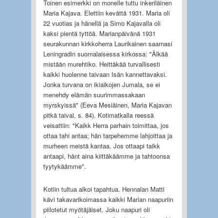
Toinen esimerkki on monelle tuttu inkeriläinen
Maria Kajava. Elettiin kevättä 1931. Maria oli
22 vuotias ja hänellä ja Simo Kajavalla oli
kaksi pientä tyttöä. Marianpäivänä 1931
seurakunnan kirkkoherra Laurikainen saarnasi
Leningradin suomalaisessa kirkossa: "Älkää
mistään murehtiko. Heittäkää turvallisesti
kaikki huolenne taivaan Isän kannettavaksi.
Jonka turvana on ikiaikojen Jumala, se ei
menehdy elämän suurimmassakaan
myrskyissä" (Eeva Mesiäinen, Maria Kajavan
pitkä taival, s. 84). Kotimatkalla reessä
veisattiin: "Kaikk Herra parhain toimittaa, jos
ottaa tahi antaa; hän tarpehemme lahjoittaa ja
murheen meistä kantaa. Jos ottaapi taikk
antaapi, hänt aina kiittäkäämme ja tahtoonsa
tyytykäämme".
Kotiin tultua alkoi tapahtua. Hennalan Matti
kävi takavarikoimassa kaikki Marian naapuriin
piilotetut myötäjäiset. Joku naapuri oli