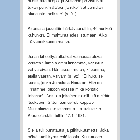
huolimatta anoppi ja Susanna polvistuivat
tuvan penkin ääreen ja rukoilivat Jumalan
siunausta matkalle" (s. 91).
Asemalla jouduttiin härkävaunuihin, 40 henkeä
kuhunkin. Ei mahtunut edes istumaan. Alkoi
10 vuorokauden matka.
Junan lähdettyä alkoivat vaunussa olevat
veisata "Jumala ompi linnamme, varustus
vahva aivan. Hän aseemme on, kilpemme,
ajalla vaaran, vaivan" (s. 92). "Ei huku se
kansa, jonka Jumalana Herra on. Hän on
linnamme, olkoon edessä mikä kohtalo
tahansa". Aamulla jokainen rukoili Isä meidän
itsekseen. Sitten aamuvirsi, kappale
Muukalaisen kotielämästä. Lajitteluleiriin
Krasnojarskiin tultiin 17.4. 1931.
Siellä tuli punatautia ja pilkkukuumetta. Joka
päivä kuoli kymmeniä lapsia. Kuukauden