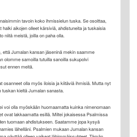
naisimmin tavoin koko ihmissielun tuska. Se osoittaa,
alki aikojen olleet kärsiviä, ahdistuneita ja tuskaisia
 niitä meistä, joilla on paha olla.
le, että Jumalan kansan jäseninä mekin saamme
 olomme samoilla tutuilla sanoilla sukupolvi
ssut ennen meitä.
osanneet olla myös iloisia ja kiitäviä ihmisiä. Mutta nyt
 tuskan kieltä Jumalan sanasta.
 ei voi olla myöskään huomaamatta kuinka nimenomaan
set ovat lakkaamatta esillä. Miltei jokaisessa Psalmissa
hteiden tuomaan ahdistukseen. Saatamme jopa kysyä
vihamies lähelläni. Psalmien mukaan Jumalan kansan
ma näyttää olleen vaikeat lähimmäissuhteet. Tämän