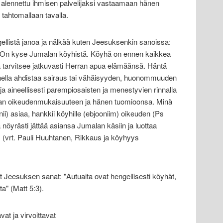
li alennettu ihmisen palvelijaksi vastaamaan hänen
tahtomallaan tavalla.
ellistä janoa ja nälkää kuten Jeesuksenkin sanoissa:
t. On kyse Jumalan köyhistä. Köyhä on ennen kaikkea
 tarvitsee jatkuvasti Herran apua elämäänsä. Häntä
hella ahdistaa sairaus tai vähäisyyden, huonommuuden
 ja aineellisesti parempiosaisten ja menestyvien rinnalla
rran oikeudenmukaisuuteen ja hänen tuomioonsa. Minä
nii) asiaa, hankkii köyhille (ebjooniim) oikeuden (Ps
 nöyrästi jättää asiansa Jumalan käsiin ja luottaa
(vrt. Pauli Huuhtanen, Rikkaus ja köyhyys
Jeesuksen sanat: "Autuaita ovat hengellisesti köyhät,
ta" (Matt 5:3).
at ja virvoittavat