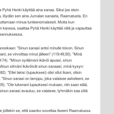
 Pyhä Henki käyttää aina sanaa. Siksi jos etsin
ta, löydän sen aina Jumalan sanasta, Raamatusta. En
duttamaan minua tunteenomaisesti. Mutta kun
 kanssa, saattaa Pyhä Henki käyttää niitä ja vapauttaa
asennuksessa.
nookaan: "Sinun sanasi antoi minulle toivon. Sinun
ni, se virvoittaa minut jälleen" (119:49,50). "Minä
9:74). "Minun sydämeni ikävöi apuasi, sinun
Minun silmäni ikävöivät sinun sanaasi, minä kysyn:
. "Ellei lakisi (lupauksesi) olisi ollut iloani, olisin
 "Sinun sanasi on lamppu, joka valaisee askeleeni, se
05). "Ole tukenani lupauksesi mukaan, niin saan elää.
 sinun sanasi avautuu, se valaisee, tyhmäkin saa siitä
e joillekin se, että saanko soveltaa itseeni Raamatussa