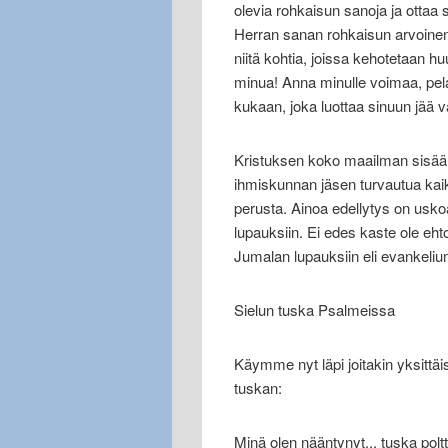
olevia rohkaisun sanoja ja ottaa 
Herran sanan rohkaisun arvoinen?
niitä kohtia, joissa kehotetaan 
minua! Anna minulle voimaa, pelas
kukaan, joka luottaa sinuun jää va
Kristuksen koko maailman sisään
ihmiskunnan jäsen turvautua kaik
perusta. Ainoa edellytys on uskoa
lupauksiin. Ei edes kaste ole eh
Jumalan lupauksiin eli evankeliu
Sielun tuska Psalmeissa
Käymme nyt läpi joitakin yksittä
tuskan:
Minä olen nääntynyt... tuska poltt