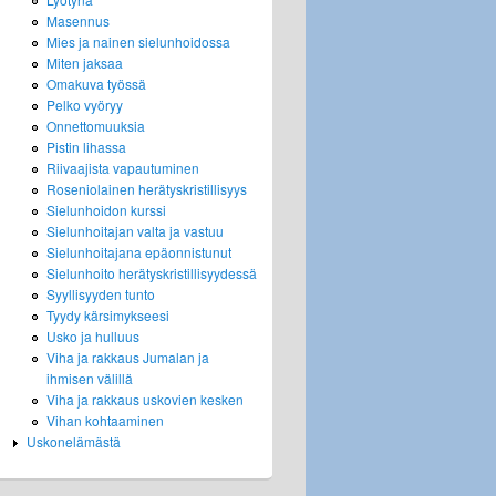
Masennus
Mies ja nainen sielunhoidossa
Miten jaksaa
Omakuva työssä
Pelko vyöryy
Onnettomuuksia
Pistin lihassa
Riivaajista vapautuminen
Roseniolainen herätyskristillisyys
Sielunhoidon kurssi
Sielunhoitajan valta ja vastuu
Sielunhoitajana epäonnistunut
Sielunhoito herätyskristillisyydessä
Syyllisyyden tunto
Tyydy kärsimykseesi
Usko ja hulluus
Viha ja rakkaus Jumalan ja
ihmisen välillä
Viha ja rakkaus uskovien kesken
Vihan kohtaaminen
Uskonelämästä