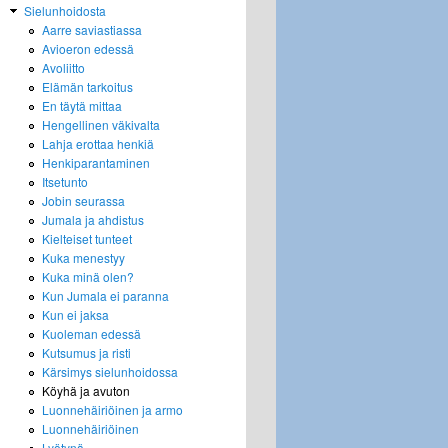
Sielunhoidosta
Aarre saviastiassa
Avioeron edessä
Avoliitto
Elämän tarkoitus
En täytä mittaa
Hengellinen väkivalta
Lahja erottaa henkiä
Henkiparantaminen
Itsetunto
Jobin seurassa
Jumala ja ahdistus
Kielteiset tunteet
Kuka menestyy
Kuka minä olen?
Kun Jumala ei paranna
Kun ei jaksa
Kuoleman edessä
Kutsumus ja risti
Kärsimys sielunhoidossa
Köyhä ja avuton
Luonnehäiriöinen ja armo
Luonnehäiriöinen
Lyötynä