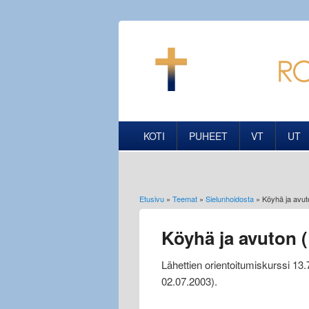
KOTI
PUHEET
VT
UT
Etusivu
»
Teemat
»
Sielunhoidosta
» Köyhä ja avut
Olet täällä
Köyhä ja avuton (
Lähettien orientoitumiskurssi 13.
02.07.2003).