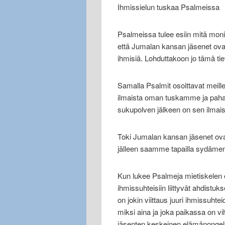
Ihmissielun tuskaa Psalmeissa
Psalmeissa tulee esiin mitä moni
että Jumalan kansan jäsenet ovat h
ihmisiä. Lohduttakoon jo tämä tieto
Samalla Psalmit osoittavat meil
ilmaista oman tuskamme ja pahan
sukupolven jälkeen on sen ilmai
Toki Jumalan kansan jäsenet ovat 
jälleen saamme tapailla sydämen
Kun lukee Psalmeja mietiskelen
ihmissuhteisiin liittyvät ahdistuk
on jokin viittaus juuri ihmissu
miksi aina ja joka paikassa on 
jäsenten keskeinen elämänongel