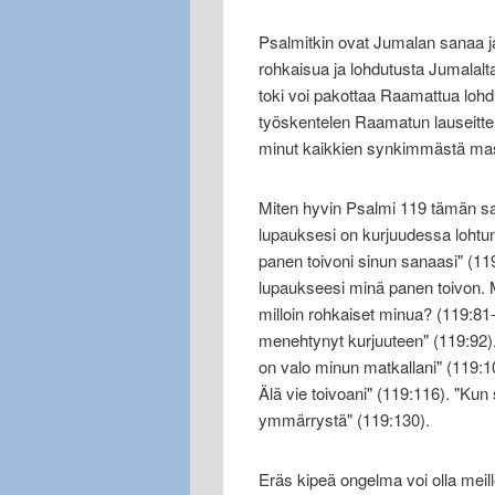
Psalmitkin ovat Jumalan sanaa ja
rohkaisua ja lohdutusta Jumalal
toki voi pakottaa Raamattua loh
työskentelen Raamatun lauseitten
minut kaikkien synkimmästä m
Miten hyvin Psalmi 119 tämän sa
lupauksesi on kurjuudessa lohtuna
panen toivoni sinun sanaasi" (11
lupaukseesi minä panen toivon. 
milloin rohkaiset minua? (119:81-82)
menehtynyt kurjuuteen" (119:92).
on valo minun matkallani" (119:1
Älä vie toivoani" (119:116). "Kun
ymmärrystä" (119:130).
Eräs kipeä ongelma voi olla meill