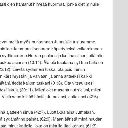
sti olen kantanut hirveää kuormaa, jonka olet minulle
aisevat meitä myös purkamaan Jumalalle tuskaamme.
n kuin loukkuumme itseemme käpertyneinä vaikeroimaan.
ydämemme Herran puoleen ja luottaa siihen, että hän
 uskoo asiansa (10:14). Älä ole kaukana nyt kun hätä on
22:12). Lievitä sydämeni tuska, ota pois minun
n kärsimystäni ja vaivaani ja anna anteeksi kaikki
ätäni, tiedät kaiken tuskani (31:8). Ota vitsauksesi
esi iskuja (39:11). Miksi olet masentunut sieluni, miksi
 Vielä saan kiittää häntä, Jumalaani, auttajaani (42:6).
ä ajattelen sinua (42:7). Luottakaa aina Jumalaan,
ä sydäntänne painaa (62:9). Maan ääristä minä huudan
a minut kalliolle, joka on minulle liian korkea (61:3).