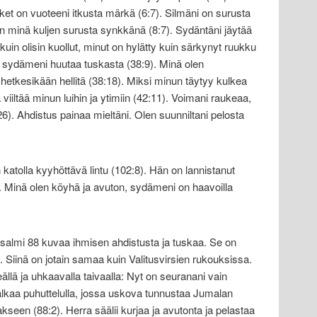
aiket on vuoteeni itkusta märkä (6:7). Silmäni on surusta
n minä kuljen surusta synkkänä (8:7). Sydäntäni jäytää
kuin olisin kuollut, minut on hylätty kuin särkynyt ruukku
y, sydämeni huutaa tuskasta (38:9). Minä olen
i hetkesikään hellitä (38:18). Miksi minun täytyy kulkea
iiltää minun luihin ja ytimiin (42:11). Voimani raukeaa,
). Ahdistus painaa mieltäni. Olen suunniltani pelosta
 katolla kyyhöttävä lintu (102:8). Hän on lannistanut
. Minä olen köyhä ja avuton, sydämeni on haavoilla
almi 88 kuvaa ihmisen ahdistusta ja tuskaa. Se on
. Siinä on jotain samaa kuin Valitusvirsien rukouksissa.
ällä ja uhkaavalla taivaalla: Nyt on seuranani vain
alkaa puhuttelulla, jossa uskova tunnustaa Jumalan
seen (88:2). Herra säälii kurjaa ja avutonta ja pelastaa