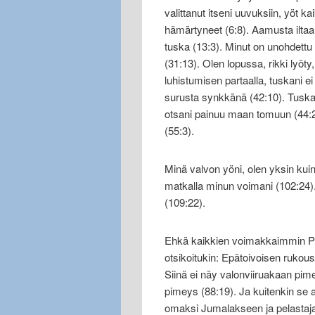
valittanut itseni uuvuksiin, yöt k
hämärtyneet (6:8). Aamusta iltaa
tuska (13:3). Minut on unohdettu 
(31:13). Olen lopussa, rikki lyöt
luhistumisen partaalla, tuskani e
surusta synkkänä (42:10). Tuska v
otsani painuu maan tomuun (44:26
(55:3).
Minä valvon yöni, olen yksin kuin
matkalla minun voimani (102:24)
(109:22).
Ehkä kaikkien voimakkaimmin Ps
otsikoitukin: Epätoivoisen rukous
Siinä ei näy valonviiruakaan pime
pimeys (88:19). Ja kuitenkin se 
omaksi Jumalakseen ja pelastajak