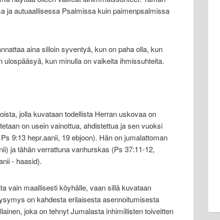
a ja autuaallisessa Psalmissa kuin paimenpsalmissa
attaa aina silloin syventyä, kun on paha olla, kun
n ulospääsyä, kun minulla on vaikeita ihmissuhteita.
oista, jolla kuvataan todellista Herran uskovaa on
tetaan on usein vainottua, ahdistettua ja sen vuoksi
Ps 9:13 hepr.aanii, 19 ebjoon). Hän on jumalattoman
ii) ja tähän verrattuna vanhurskas (Ps 37:11-12,
nii - haasid).
ta vain maallisesti köyhälle, vaan sillä kuvataan
kysymys on kahdesta erilaisesta asennoitumisesta
ainen, joka on tehnyt Jumalasta inhimillisten toiveitten