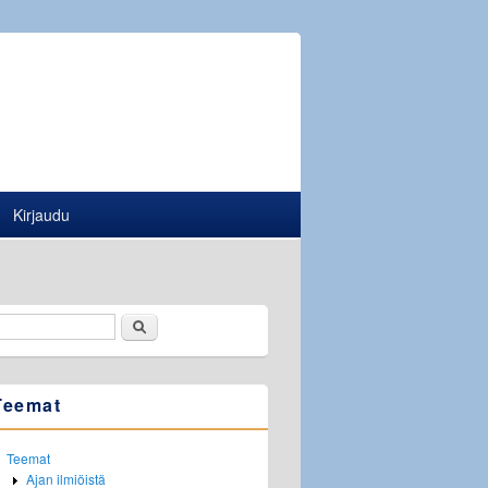
Kirjaudu
Etsi
Hakulomake
Teemat
Teemat
Ajan ilmiöistä