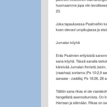
huomaamme jopa niin levollisess
23.
Joka tapauksessa Psalmeihin kann
koen olevani umpikujassa ja etsi
Jumalan köyhä
Eräs Psalmien erityisistä sanonn
sana köyhä. Tässä sanalla tarkoi
kärsivää Jumalan ihmistä (esim. 
(raashaa) sortama (Ps 10:2,9 aan
aanaaw - zaddiiq; Ps 18:26, 28 aa
Tällöin sana rikas ei ole vastakoh
hengellistä asennoitumista. On 
Herraan ja elämään. Rikas on sell