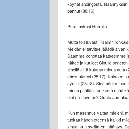
köyhät ahdingosta. Näännyksiin a
pannut (88:16).
Pura tuskasi Herralle
Mutta toistuvasti Psalmit rohk
Meidän ei tarvitse jääädä aiva
Saamme kohottaa katseemme ja s
näkee ja kuulee: Sinulle onneton
lähellä eikä kukaan minua auta (
ahdistukseni (25:17). Katso minu
syntini (25:18). Sinä näet minun h
minun päältäni, en kestä enää kät
olet niin levoton? Odota Jumalaa!
Kun masennus valtaa mieleni, min
tuokaa hänen eteensä kaikki mik
sinua, kun sydämeni nääntyy. Saat