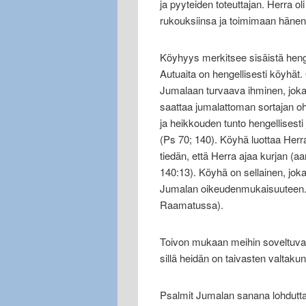
ja pyyteiden toteuttajan. Herra o
rukouksiinsa ja toimimaan hänen 
Köyhyys merkitsee sisäistä heng
Autuaita on hengellisesti köyhä
Jumalaan turvaava ihminen, joka
saattaa jumalattoman sortajan o
ja heikkouden tunto hengellisesti
(Ps 70; 140). Köyhä luottaa He
tiedän, että Herra ajaa kurjan (aa
140:13). Köyhä on sellainen, joka
Jumalan oikeudenmukaisuuteen. 
Raamatussa).
Toivon mukaan meihin soveltuvat 
sillä heidän on taivasten valtakun
Psalmit Jumalan sanana lohduttav