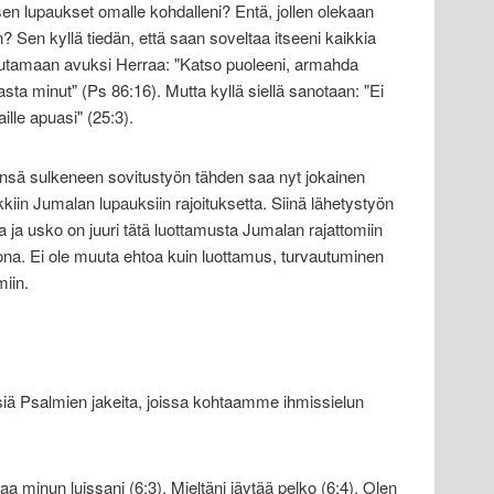
sen lupaukset omalle kohdalleni? Entä, jollen olekaan
 Sen kyllä tiedän, että saan soveltaa itseeni kaikkia
huutamaan avuksi Herraa: "Katso puoleeni, armahda
ta minut" (Ps 86:16). Mutta kyllä siellä sanotaan: "Ei
ille apuasi" (25:3).
sä sulkeneen sovitustyön tähden saa nyt jokainen
kiin Jumalan lupauksiin rajoituksetta. Siinä lähetystyön
 ja usko on juuri tätä luottamusta Jumalan rajattomiin
tona. Ei ole muuta ehtoa kuin luottamus, turvautuminen
miin.
isiä Psalmien jakeita, joissa kohtaamme ihmissielun
aa minun luissani (6:3). Mieltäni jäytää pelko (6:4). Olen