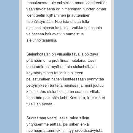
tapauksessa tule vahvistaa omaa identiteettiä,
vaan tavoitteena on nimenoman nuorten oman
identiteetin lujittaminen ja auttaminen
itsenäistymään. Nuorista ei saa tulla
sielunhoitajansa kaltaisia, vaikka he jossain
vaiheessa haluavatkin samaistua
sielunhoitajaansa.
Sielunhoitajan on viisaalla tavalla opittava
pitämään oma profiilinsa matalana. Usein
ennemmin tai myöhemmin sielunhoitajan
käyttäytyminen tai jonkin piirteen
paljastuminen hänen luonteessaan synnyttää
pettymyksen tunteita nuorissa ja moni joutuu
kriisiin. Jos sielunhoitaja on osannut viitata
itsestään pois päin kohti Kristusta, kriisistä ei
tule liian syvää.
Suorastaan vaaralliseksi tulee silloin
yrityksemme auttaa, jos siihen ehkä
huomaamattammekin liittyy eroottissävyistä