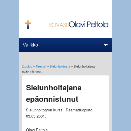
Etusivu
»
Teemat
»
Sielunhoidosta
» Sielunhoitajana
Olet täällä
epäonnistunut
Sielunhoitajana
epäonnistunut
Sielunhoitotyön kurssi, Raamattuopisto
03.03.2001,
Olavi Peltola