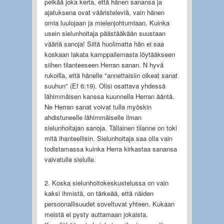
pelkää joka kerta, että hänen sanansa ja
ajatuksena ovat vääristeleviä, vain hänen
omia luulojaan ja mielenjohtumiaan. Kuinka
usein sielunhoitaja päästääkään suustaan
vääriä sanoja! Siitä huolimatta hän ei saa
koskaan lakata kamppailemasta löytääkseen
siihen tilanteeseen Herran sanan. N hyvä
rukoilla, että hänelle "annettaisiin oikeat sanat
suuhun" (Ef 6:19). Olisi osattava yhdessä
lähimmäisen kanssa kuunnella Herran ääntä.
Ne Herran sanat voivat tulla myöskin
ahdistuneelle lähimmäiselle ilman
sielunhoitajan sanoja. Tällainen tilanne on toki
mitä ihanteellisin. Sielunhoitaja saa olla vain
todistamassa kuinka Herra kirkastaa sanansa
vaivatulle sielulle.
2. Koska sielunhoitokeskustelussa on vain
kaksi ihmistä, on tärkeää, että näiden
persoonallisuudet soveltuvat yhteen. Kukaan
meistä ei pysty auttamaan jokaista.