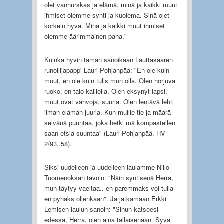
olet vanhurskas ja elämä, minä ja kaikki muut
ihmiset olemme synti ja kuolema. Sinä olet
korkein hyvä. Minä ja kaikki muut ihmiset
olemme äärimmäinen paha."
Kuinka hyvin tämän sanoikaan Lauttasaaren
runoilijapappi Lauri Pohjanpää: "En ole kuin
muut, en ole kuin tulis mun olla. Olen horjuva
ruoko, en talo kalliolla. Olen eksynyt lapsi,
muut ovat vahvoja, suuria. Olen lentävä lehti
ilman elämän juuria. Kun muille tie ja määrä
selvänä puuntaa, joka hetki mä kompastellen
saan etsiä suuntaa" (Lauri Pohjanpää, HV
2/93, 58).
Siksi uudelleen ja uudelleen laulamme Niilo
Tuomenoksan tavoin: "Näin syntisenä Herra,
mun täytyy vaeltaa.. en paremmaks voi tulla
en pyhäks ollenkaan". Ja jatkamaan Erkki
Lemisen laulun sanoin: "Sinun katseesi
edessä, Herra, olen aina tällaisenaan. Syvä