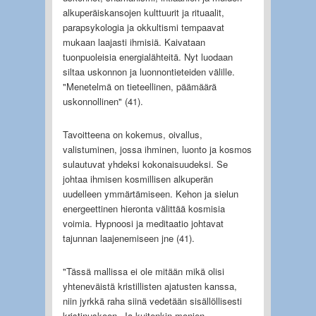
alkuperäiskansojen kulttuurit ja rituaalit,
parapsykologia ja okkultismi tempaavat
mukaan laajasti ihmisiä. Kaivataan
tuonpuoleisia energialähteitä. Nyt luodaan
siltaa uskonnon ja luonnontieteiden välille.
"Menetelmä on tieteellinen, päämäärä
uskonnollinen" (41).
Tavoitteena on kokemus, oivallus,
valistuminen, jossa ihminen, luonto ja kosmos
sulautuvat yhdeksi kokonaisuudeksi. Se
johtaa ihmisen kosmillisen alkuperän
uudelleen ymmärtämiseen. Kehon ja sielun
energeettinen hieronta välittää kosmisia
voimia. Hypnoosi ja meditaatio johtavat
tajunnan laajenemiseen jne (41).
"Tässä mallissa ei ole mitään mikä olisi
yhteneväistä kristillisten ajatusten kanssa,
niin jyrkkä raha siinä vedetään sisällöllisesti
kristinuskoon. Ja kuitenkin monien