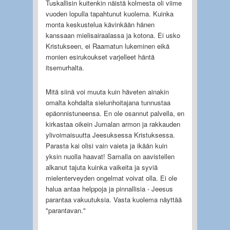
Tuskallisin kuitenkin näistä kolmesta oli viime
vuoden lopulla tapahtunut kuolema. Kuinka
monta keskustelua kävinkään hänen
kanssaan mielisairaalassa ja kotona. Ei usko
Kristukseen, ei Raamatun lukeminen eikä
monien esirukoukset varjelleet häntä
itsemurhalta.
Mitä siinä voi muuta kuin häveten ainakin
omalta kohdalta sielunhoitajana tunnustaa
epäonnistuneensa. En ole osannut palvella, en
kirkastaa oikein Jumalan armon ja rakkauden
ylivoimaisuutta Jeesuksessa Kristuksessa.
Parasta kai olisi vain vaieta ja ikään kuin
yksin nuolla haavat! Samalla on aavistellen
alkanut tajuta kuinka vaikeita ja syviä
mielenterveyden ongelmat voivat olla. Ei ole
halua antaa helppoja ja pinnallisia - Jeesus
parantaa vakuutuksia. Vasta kuolema näyttää
"parantavan."