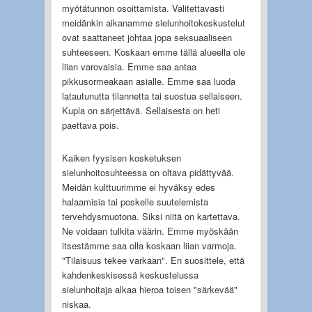
myötätunnon osoittamista. Valitettavasti
meidänkin aikanamme sielunhoitokeskustelut
ovat saattaneet johtaa jopa seksuaaliseen
suhteeseen. Koskaan emme tällä alueella ole
liian varovaisia. Emme saa antaa
pikkusormeakaan asialle. Emme saa luoda
latautunutta tilannetta tai suostua sellaiseen.
Kupla on särjettävä. Sellaisesta on heti
paettava pois.
Kaiken fyysisen kosketuksen
sielunhoitosuhteessa on oltava pidättyvää.
Meidän kulttuurimme ei hyväksy edes
halaamisia tai poskelle suutelemista
tervehdysmuotona. Siksi niitä on kartettava.
Ne voidaan tulkita väärin. Emme myöskään
itsestämme saa olla koskaan liian varmoja.
"Tilaisuus tekee varkaan". En suosittele, että
kahdenkeskisessä keskustelussa
sielunhoitaja alkaa hieroa toisen "särkevää"
niskaa.