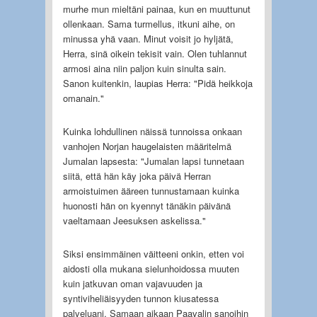
murhe mun mieltäni painaa, kun en muuttunut
ollenkaan. Sama turmellus, itkuni aihe, on
minussa yhä vaan. Minut voisit jo hyljätä,
Herra, sinä oikein tekisit vain. Olen tuhlannut
armosi aina niin paljon kuin sinulta sain.
Sanon kuitenkin, laupias Herra: "Pidä heikkoja
omanain."
Kuinka lohdullinen näissä tunnoissa onkaan
vanhojen Norjan haugelaisten määritelmä
Jumalan lapsesta: "Jumalan lapsi tunnetaan
siitä, että hän käy joka päivä Herran
armoistuimen ääreen tunnustamaan kuinka
huonosti hän on kyennyt tänäkin päivänä
vaeltamaan Jeesuksen askelissa."
Siksi ensimmäinen väitteeni onkin, etten voi
aidosti olla mukana sielunhoidossa muuten
kuin jatkuvan oman vajavuuden ja
syntiviheliäisyyden tunnon kiusatessa
palveluani. Samaan aikaan Paavalin sanoihin