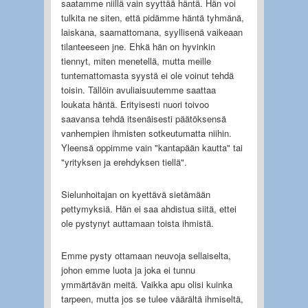
saatamme niillä vain syyttää häntä. Hän voi
tulkita ne siten, että pidämme häntä tyhmänä,
laiskana, saamattomana, syyllisenä vaikeaan
tilanteeseen jne. Ehkä hän on hyvinkin
tiennyt, miten menetellä, mutta meille
tuntemattomasta syystä ei ole voinut tehdä
toisin. Tällöin avuliaisuutemme saattaa
loukata häntä. Erityisesti nuori toivoo
saavansa tehdä itsenäisesti päätöksensä
vanhempien ihmisten sotkeutumatta niihin.
Yleensä oppimme vain "kantapään kautta" tai
"yrityksen ja erehdyksen tiellä".
Sielunhoitajan on kyettävä sietämään
pettymyksiä. Hän ei saa ahdistua siitä, ettei
ole pystynyt auttamaan toista ihmistä.
Emme pysty ottamaan neuvoja sellaiselta,
johon emme luota ja joka ei tunnu
ymmärtävän meitä. Vaikka apu olisi kuinka
tarpeen, mutta jos se tulee väärältä ihmiseltä,