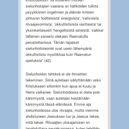
sielunhoitajien vaarana on hätiköiden tulkita
psyykkisten ongelmien ja elämän kriisien
johtuvan 'kielteisistä' energioista', 'vahvoista
riivaajavoimista', 'okkultistisista rasitteista' tai
yksinkertaisesti 'hengellisistä esteistä', vaikkei
tällainen sanasto olekaan Raamatulla
perusteltavissa. Tämän tapaiset
sielunhoitoteoriat ovat usein lähempänä
okkultistista mystiikkaa kuin Raamatun
opetuksia" (42).
Sielunhoidon tehtävä ei ole ihmeitten
tekeminen. Siinä autetaan säilyttämään usko
Kristukseen silloinkin kun apua ei kuulu ja
Herra vaikenee. Sielunhoidossa ei oteta pois
kärsimystä, vaan autetaan kestämään
kärsimystä tässä elämässä. Emme aja
sielunhoidossa ulos riivaajia, mutta viemme
ahdistuneen Jeesuksen luo ja Jeesus tekee,
mitä tekee. Riivaajien ulosajamisen on
tapahduttava seurakunnassa, kuten tehdään