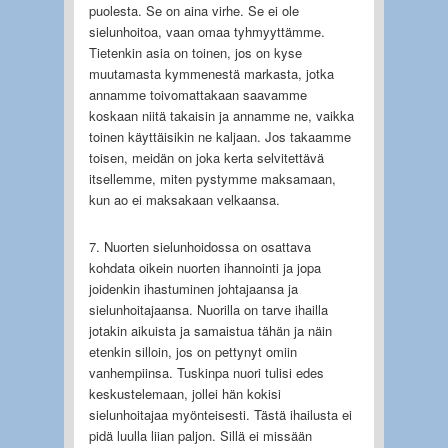
puolesta. Se on aina virhe. Se ei ole
sielunhoitoa, vaan omaa tyhmyyttämme.
Tietenkin asia on toinen, jos on kyse
muutamasta kymmenestä markasta, jotka
annamme toivomattakaan saavamme
koskaan niitä takaisin ja annamme ne, vaikka
toinen käyttäisikin ne kaljaan. Jos takaamme
toisen, meidän on joka kerta selvitettävä
itsellemme, miten pystymme maksamaan,
kun ao ei maksakaan velkaansa.
7. Nuorten sielunhoidossa on osattava
kohdata oikein nuorten ihannointi ja jopa
joidenkin ihastuminen johtajaansa ja
sielunhoitajaansa. Nuorilla on tarve ihailla
jotakin aikuista ja samaistua tähän ja näin
etenkin silloin, jos on pettynyt omiin
vanhempiinsa. Tuskinpa nuori tulisi edes
keskustelemaan, jollei hän kokisi
sielunhoitajaa myönteisesti. Tästä ihailusta ei
pidä luulla liian paljon. Sillä ei missään