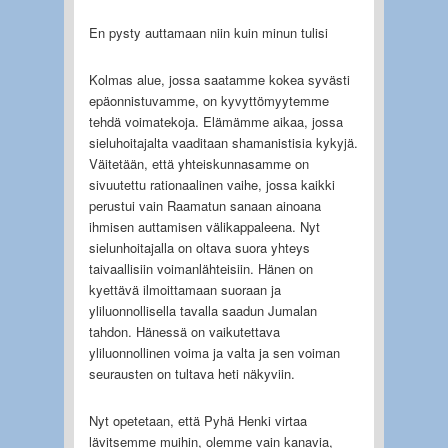
En pysty auttamaan niin kuin minun tulisi
Kolmas alue, jossa saatamme kokea syvästi
epäonnistuvamme, on kyvyttömyytemme
tehdä voimatekoja. Elämämme aikaa, jossa
sieluhoitajalta vaaditaan shamanistisia kykyjä.
Väitetään, että yhteiskunnasamme on
sivuutettu rationaalinen vaihe, jossa kaikki
perustui vain Raamatun sanaan ainoana
ihmisen auttamisen välikappaleena. Nyt
sielunhoitajalla on oltava suora yhteys
taivaallisiin voimanlähteisiin. Hänen on
kyettävä ilmoittamaan suoraan ja
yliluonnollisella tavalla saadun Jumalan
tahdon. Hänessä on vaikutettava
yliluonnollinen voima ja valta ja sen voiman
seurausten on tultava heti näkyviin.
Nyt opetetaan, että Pyhä Henki virtaa
lävitsemme muihin, olemme vain kanavia,