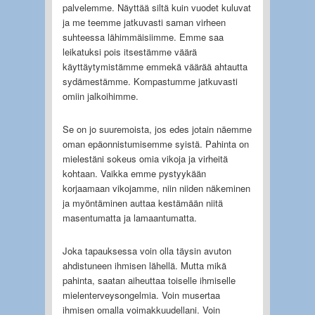
palvelemme. Näyttää siltä kuin vuodet kuluvat
ja me teemme jatkuvasti saman virheen
suhteessa lähimmäisiimme. Emme saa
leikatuksi pois itsestämme väärä
käyttäytymistämme emmekä väärää ahtautta
sydämestämme. Kompastumme jatkuvasti
omiin jalkoihimme.
Se on jo suuremoista, jos edes jotain näemme
oman epäonnistumisemme syistä. Pahinta on
mielestäni sokeus omia vikoja ja virheitä
kohtaan. Vaikka emme pystyykään
korjaamaan vikojamme, niin niiden näkeminen
ja myöntäminen auttaa kestämään niitä
masentumatta ja lamaantumatta.
Joka tapauksessa voin olla täysin avuton
ahdistuneen ihmisen lähellä. Mutta mikä
pahinta, saatan aiheuttaa toiselle ihmiselle
mielenterveysongelmia. Voin musertaa
ihmisen omalla voimakkuudellani. Voin