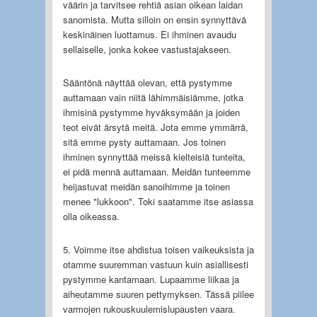
väärin ja tarvitsee rehtiä asian oikean laidan
sanomista. Mutta silloin on ensin synnyttävä
keskinäinen luottamus. Ei ihminen avaudu
sellaiselle, jonka kokee vastustajakseen.
Sääntönä näyttää olevan, että pystymme
auttamaan vain niitä lähimmäisiämme, jotka
ihmisinä pystymme hyväksymään ja joiden
teot eivät ärsytä meitä. Jota emme ymmärrä,
sitä emme pysty auttamaan. Jos toinen
ihminen synnyttää meissä kielteisiä tunteita,
ei pidä mennä auttamaan. Meidän tunteemme
heijastuvat meidän sanoihimme ja toinen
menee "lukkoon". Toki saatamme itse asiassa
olla oikeassa.
5. Voimme itse ahdistua toisen vaikeuksista ja
otamme suuremman vastuun kuin asiallisesti
pystymme kantamaan. Lupaamme liikaa ja
aiheutamme suuren pettymyksen. Tässä piilee
varmojen rukouskuulemislupausten vaara.