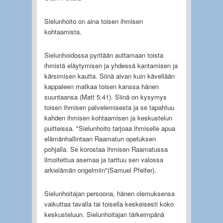
Sielunhoito on aina toisen ihmisen
kohtaamista.
Sielunhoidossa pyritään auttamaan toista
ihmistä eläytymisen ja yhdessä kantamisen ja
kärsimisen kautta. Siinä aivan kuin kävellään
kappaleen matkaa toisen kanssa hänen
suuntaansa (Matt 5:41). Siinä on kysymys
toisen ihmisen palvelemisesta ja se tapahtuu
kahden ihmisen kohtaamisen ja keskustelun
puitteissa. "Sielunhoito tarjoaa ihmiselle apua
elämänhallintaan Raamatun opetuksen
pohjalla. Se korostaa ihmisen Raamatussa
ilmoitettua asemaa ja tarttuu sen valossa
arkielämän ongelmiin"(Samuel Pfeifer).
Sielunhoitajan persoona, hänen olemuksensa
vaikuttaa tavalla tai toisella keskeisesti koko
keskusteluun. Sielunhoitajan tärkeimpänä