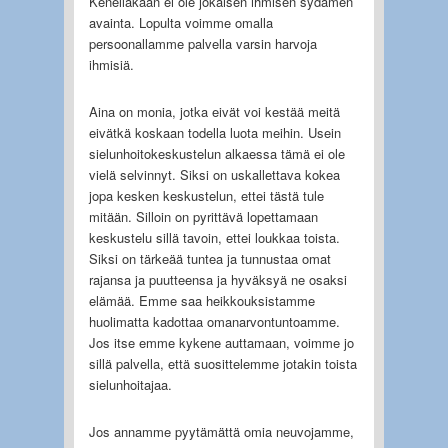
Kenelläkään ei ole jokaisen ihmisen sydämen
avainta. Lopulta voimme omalla
persoonallamme palvella varsin harvoja
ihmisiä.
Aina on monia, jotka eivät voi kestää meitä
eivätkä koskaan todella luota meihin. Usein
sielunhoitokeskustelun alkaessa tämä ei ole
vielä selvinnyt. Siksi on uskallettava kokea
jopa kesken keskustelun, ettei tästä tule
mitään. Silloin on pyrittävä lopettamaan
keskustelu sillä tavoin, ettei loukkaa toista.
Siksi on tärkeää tuntea ja tunnustaa omat
rajansa ja puutteensa ja hyväksyä ne osaksi
elämää. Emme saa heikkouksistamme
huolimatta kadottaa omanarvontuntoamme.
Jos itse emme kykene auttamaan, voimme jo
sillä palvella, että suosittelemme jotakin toista
sielunhoitajaa.
Jos annamme pyytämättä omia neuvojamme,