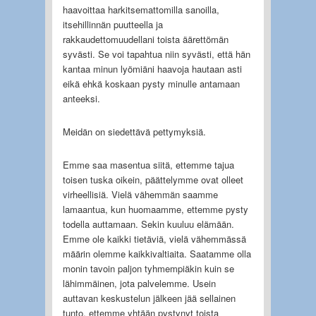
haavoittaa harkitsemattomilla sanoilla,
itsehillinnän puutteella ja
rakkaudettomuudellani toista äärettömän
syvästi. Se voi tapahtua niin syvästi, että hän
kantaa minun lyömiäni haavoja hautaan asti
eikä ehkä koskaan pysty minulle antamaan
anteeksi.
Meidän on siedettävä pettymyksiä.
Emme saa masentua siitä, ettemme tajua
toisen tuska oikein, päättelymme ovat olleet
virheellisiä. Vielä vähemmän saamme
lamaantua, kun huomaamme, ettemme pysty
todella auttamaan. Sekin kuuluu elämään.
Emme ole kaikki tietäviä, vielä vähemmässä
määrin olemme kaikkivaltiaita. Saatamme olla
monin tavoin paljon tyhmempiäkin kuin se
lähimmäinen, jota palvelemme. Usein
auttavan keskustelun jälkeen jää sellainen
tunto, ettemme yhtään pystynyt toista