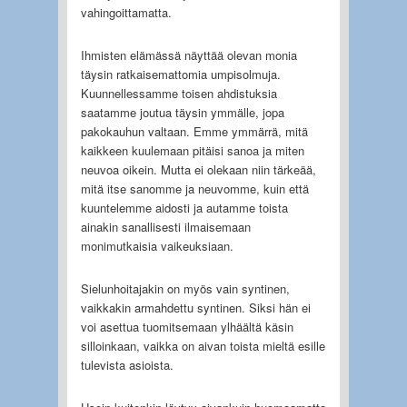
vahingoittamatta.
Ihmisten elämässä näyttää olevan monia
täysin ratkaisemattomia umpisolmuja.
Kuunnellessamme toisen ahdistuksia
saatamme joutua täysin ymmälle, jopa
pakokauhun valtaan. Emme ymmärrä, mitä
kaikkeen kuulemaan pitäisi sanoa ja miten
neuvoa oikein. Mutta ei olekaan niin tärkeää,
mitä itse sanomme ja neuvomme, kuin että
kuuntelemme aidosti ja autamme toista
ainakin sanallisesti ilmaisemaan
monimutkaisia vaikeuksiaan.
Sielunhoitajakin on myös vain syntinen,
vaikkakin armahdettu syntinen. Siksi hän ei
voi asettua tuomitsemaan ylhäältä käsin
silloinkaan, vaikka on aivan toista mieltä esille
tulevista asioista.