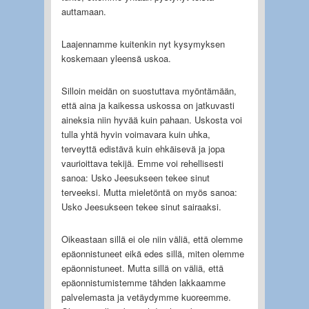
auttamaan.
Laajennamme kuitenkin nyt kysymyksen
koskemaan yleensä uskoa.
Silloin meidän on suostuttava myöntämään,
että aina ja kaikessa uskossa on jatkuvasti
aineksia niin hyvää kuin pahaan. Uskosta voi
tulla yhtä hyvin voimavara kuin uhka,
terveyttä edistävä kuin ehkäisevä ja jopa
vaurioittava tekijä. Emme voi rehellisesti
sanoa: Usko Jeesukseen tekee sinut
terveeksi. Mutta mieletöntä on myös sanoa:
Usko Jeesukseen tekee sinut sairaaksi.
Oikeastaan sillä ei ole niin väliä, että olemme
epäonnistuneet eikä edes sillä, miten olemme
epäonnistuneet. Mutta sillä on väliä, että
epäonnistumistemme tähden lakkaamme
palvelemasta ja vetäydymme kuoreemme.