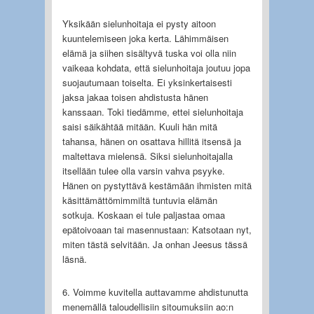
Yksikään sielunhoitaja ei pysty aitoon
kuuntelemiseen joka kerta. Lähimmäisen
elämä ja siihen sisältyvä tuska voi olla niin
vaikeaa kohdata, että sielunhoitaja joutuu jopa
suojautumaan toiselta. Ei yksinkertaisesti
jaksa jakaa toisen ahdistusta hänen
kanssaan. Toki tiedämme, ettei sielunhoitaja
saisi säikähtää mitään. Kuuli hän mitä
tahansa, hänen on osattava hillitä itsensä ja
maltettava mielensä. Siksi sielunhoitajalla
itsellään tulee olla varsin vahva psyyke.
Hänen on pystyttävä kestämään ihmisten mitä
käsittämättömimmiltä tuntuvia elämän
sotkuja. Koskaan ei tule paljastaa omaa
epätoivoaan tai masennustaan: Katsotaan nyt,
miten tästä selvitään. Ja onhan Jeesus tässä
läsnä.
6. Voimme kuvitella auttavamme ahdistunutta
menemällä taloudellisiin sitoumuksiin ao:n