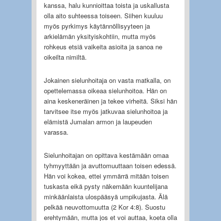
kanssa, halu kunnioittaa toista ja uskallusta
olla aito suhteessa toiseen. Siihen kuuluu
myös pyrkimys käytännöllisyyteen ja
arkielämän yksityiskohtiin, mutta myös
rohkeus etsiä vaikeita asioita ja sanoa ne
oikeilta nimiltä.
Jokainen sielunhoitaja on vasta matkalla, on
opettelemassa oikeaa sielunhoitoa. Hän on
aina keskeneräinen ja tekee virheitä. Siksi hän
tarvitsee itse myös jatkuvaa sielunhoitoa ja
elämistä Jumalan armon ja laupeuden
varassa.
Sielunhoitajan on opittava kestämään omaa
tyhmyyttään ja avuttomuuttaan toisen edessä.
Hän voi kokea, ettei ymmärrä mitään toisen
tuskasta eikä pysty näkemään kuuntelijana
minkäänlaista ulospääsyä umpikujasta. Älä
pelkää neuvottomuutta (2 Kor 4:8). Suostu
erehtymään, mutta jos et voi auttaa, koeta olla