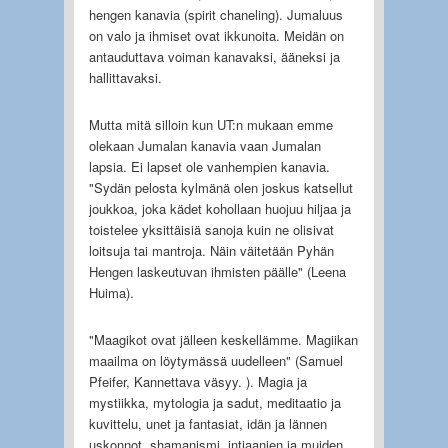
hengen kanavia (spirit chaneling). Jumaluus
on valo ja ihmiset ovat ikkunoita. Meidän on
antauduttava voiman kanavaksi, ääneksi ja
hallittavaksi.
Mutta mitä silloin kun UT:n mukaan emme
olekaan Jumalan kanavia vaan Jumalan
lapsia. Ei lapset ole vanhempien kanavia.
"Sydän pelosta kylmänä olen joskus katsellut
joukkoa, joka kädet kohollaan huojuu hiljaa ja
toistelee yksittäisiä sanoja kuin ne olisivat
loitsuja tai mantroja. Näin väitetään Pyhän
Hengen laskeutuvan ihmisten päälle" (Leena
Huima).
"Maagikot ovat jälleen keskellämme. Magiikan
maailma on löytymässä uudelleen" (Samuel
Pfeifer, Kannettava väsyy. ). Magia ja
mystiikka, mytologia ja sadut, meditaatio ja
kuvittelu, unet ja fantasiat, idän ja lännen
uskonnot, shamanismi, intiaanien ja muiden