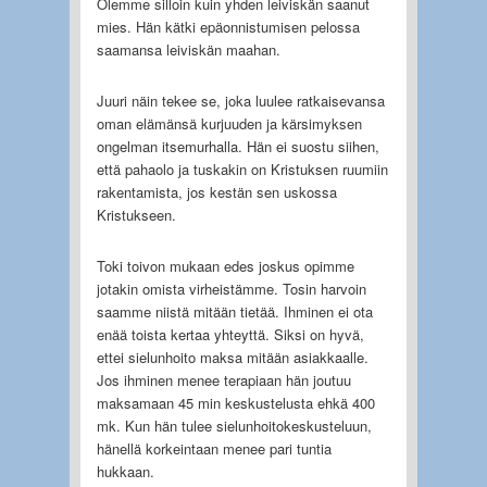
Olemme silloin kuin yhden leiviskän saanut
mies. Hän kätki epäonnistumisen pelossa
saamansa leiviskän maahan.
Juuri näin tekee se, joka luulee ratkaisevansa
oman elämänsä kurjuuden ja kärsimyksen
ongelman itsemurhalla. Hän ei suostu siihen,
että pahaolo ja tuskakin on Kristuksen ruumiin
rakentamista, jos kestän sen uskossa
Kristukseen.
Toki toivon mukaan edes joskus opimme
jotakin omista virheistämme. Tosin harvoin
saamme niistä mitään tietää. Ihminen ei ota
enää toista kertaa yhteyttä. Siksi on hyvä,
ettei sielunhoito maksa mitään asiakkaalle.
Jos ihminen menee terapiaan hän joutuu
maksamaan 45 min keskustelusta ehkä 400
mk. Kun hän tulee sielunhoitokeskusteluun,
hänellä korkeintaan menee pari tuntia
hukkaan.