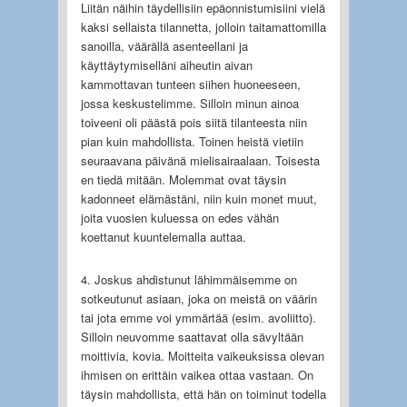
Liitän näihin täydellisiin epäonnistumisiini vielä
kaksi sellaista tilannetta, jolloin taitamattomilla
sanoilla, väärällä asenteellani ja
käyttäytymiselläni aiheutin aivan
kammottavan tunteen siihen huoneeseen,
jossa keskustelimme. Silloin minun ainoa
toiveeni oli päästä pois siitä tilanteesta niin
pian kuin mahdollista. Toinen heistä vietiin
seuraavana päivänä mielisairaalaan. Toisesta
en tiedä mitään. Molemmat ovat täysin
kadonneet elämästäni, niin kuin monet muut,
joita vuosien kuluessa on edes vähän
koettanut kuuntelemalla auttaa.
4. Joskus ahdistunut lähimmäisemme on
sotkeutunut asiaan, joka on meistä on väärin
tai jota emme voi ymmärtää (esim. avoliitto).
Silloin neuvomme saattavat olla sävyltään
moittivia, kovia. Moitteita vaikeuksissa olevan
ihmisen on erittäin vaikea ottaa vastaan. On
täysin mahdollista, että hän on toiminut todella