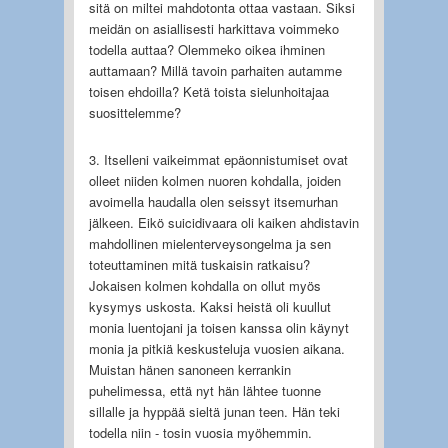
sitä on miltei mahdotonta ottaa vastaan. Siksi
meidän on asiallisesti harkittava voimmeko
todella auttaa? Olemmeko oikea ihminen
auttamaan? Millä tavoin parhaiten autamme
toisen ehdoilla? Ketä toista sielunhoitajaa
suosittelemme?
3. Itselleni vaikeimmat epäonnistumiset ovat
olleet niiden kolmen nuoren kohdalla, joiden
avoimella haudalla olen seissyt itsemurhan
jälkeen. Eikö suicidivaara oli kaiken ahdistavin
mahdollinen mielenterveysongelma ja sen
toteuttaminen mitä tuskaisin ratkaisu?
Jokaisen kolmen kohdalla on ollut myös
kysymys uskosta. Kaksi heistä oli kuullut
monia luentojani ja toisen kanssa olin käynyt
monia ja pitkiä keskusteluja vuosien aikana.
Muistan hänen sanoneen kerrankin
puhelimessa, että nyt hän lähtee tuonne
sillalle ja hyppää sieltä junan teen. Hän teki
todella niin - tosin vuosia myöhemmin.