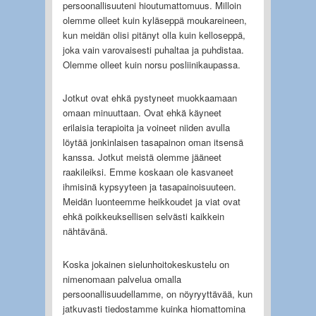
persoonallisuuteni hioutumattomuus. Milloin
olemme olleet kuin kyläseppä moukareineen,
kun meidän olisi pitänyt olla kuin kelloseppä,
joka vain varovaisesti puhaltaa ja puhdistaa.
Olemme olleet kuin norsu posliinikaupassa.
Jotkut ovat ehkä pystyneet muokkaamaan
omaan minuuttaan. Ovat ehkä käyneet
erilaisia terapioita ja voineet niiden avulla
löytää jonkinlaisen tasapainon oman itsensä
kanssa. Jotkut meistä olemme jääneet
raakileiksi. Emme koskaan ole kasvaneet
ihmisinä kypsyyteen ja tasapainoisuuteen.
Meidän luonteemme heikkoudet ja viat ovat
ehkä poikkeuksellisen selvästi kaikkein
nähtävänä.
Koska jokainen sielunhoitokeskustelu on
nimenomaan palvelua omalla
persoonallisuudellamme, on nöyryyttävää, kun
jatkuvasti tiedostamme kuinka hiomattomina