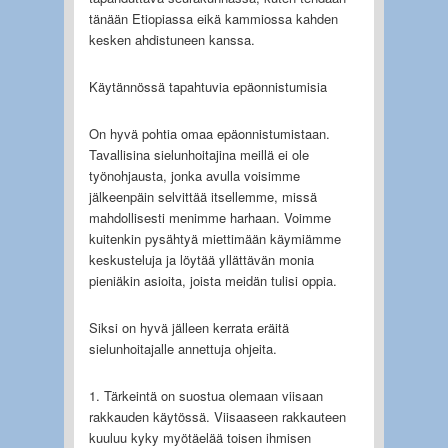
tänään Etiopiassa eikä kammiossa kahden
kesken ahdistuneen kanssa.
Käytännössä tapahtuvia epäonnistumisia
On hyvä pohtia omaa epäonnistumistaan.
Tavallisina sielunhoitajina meillä ei ole
työnohjausta, jonka avulla voisimme
jälkeenpäin selvittää itsellemme, missä
mahdollisesti menimme harhaan. Voimme
kuitenkin pysähtyä miettimään käymiämme
keskusteluja ja löytää yllättävän monia
pieniäkin asioita, joista meidän tulisi oppia.
Siksi on hyvä jälleen kerrata eräitä
sielunhoitajalle annettuja ohjeita.
1. Tärkeintä on suostua olemaan viisaan
rakkauden käytössä. Viisaaseen rakkauteen
kuuluu kyky myötäelää toisen ihmisen