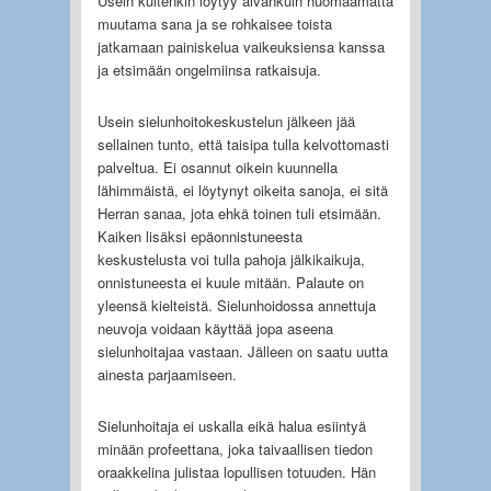
Usein kuitenkin löytyy aivankuin huomaamatta
muutama sana ja se rohkaisee toista
jatkamaan painiskelua vaikeuksiensa kanssa
ja etsimään ongelmiinsa ratkaisuja.
Usein sielunhoitokeskustelun jälkeen jää
sellainen tunto, että taisipa tulla kelvottomasti
palveltua. Ei osannut oikein kuunnella
lähimmäistä, ei löytynyt oikeita sanoja, ei sitä
Herran sanaa, jota ehkä toinen tuli etsimään.
Kaiken lisäksi epäonnistuneesta
keskustelusta voi tulla pahoja jälkikaikuja,
onnistuneesta ei kuule mitään. Palaute on
yleensä kielteistä. Sielunhoidossa annettuja
neuvoja voidaan käyttää jopa aseena
sielunhoitajaa vastaan. Jälleen on saatu uutta
ainesta parjaamiseen.
Sielunhoitaja ei uskalla eikä halua esiintyä
minään profeettana, joka taivaallisen tiedon
oraakkelina julistaa lopullisen totuuden. Hän