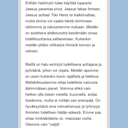
Erittäin harkitusti tulee käyttää lupausta:
Jeesus parantaa sinut, Jeesus tekee ihmeen,
Jeesus auttaa! Toki Herra on kaikkivaltias,
mutta emme voi vaatia häntä toimimaan
tahtomme ja rukoustemme mukaan. Meidän
on autettava ahdistunutta kestämään omaa
todellisuuttansa sellaisenaan. Kuitenkin
meidän pitäisi rohkaista ihmistä toivoon ja
uskoon.
Meillä on halu esiintyä todellisena auttajana ja
pylväänä, johon voi nojata. Meidän apumme
on usein kuitenkin kovin rajallista ja heikkoa.
Mahdollisuutemme ottaa todellista vastuuta
äärimmäisen pienet. Voimme ehkä vain
hetken olla toisen vierellä, kuunnella, antaa
itseämme, mutta ei mitään sen enempää. On
hyväksyttävä oma voimattomuus ja tyhmyys
ihmisten todellisen hädän edessä. Emme saa
ottaa minkäänlaista ns. messiaan roolia.
Olemme vain "veljiä".