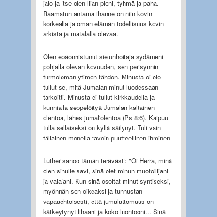
jalo ja itse olen liian pieni, tyhmä ja paha.
Raamatun antama ihanne on niin kovin
korkealla ja oman elämän todellisuus kovin
arkista ja matalalla olevaa.
Olen epäonnistunut sielunhoitaja sydämeni
pohjalla olevan kovuuden, sen perisynnin
turmeleman ytimen tähden. Minusta ei ole
tullut se, mitä Jumalan minut luodessaan
tarkoitti. Minusta ei tullut kirkkaudella ja
kunnialla seppelöityä Jumalan kaltainen
olentoa, lähes jumal'olentoa (Ps 8:6). Kaipuu
tulla sellaiseksi on kyllä säilynyt. Tuli vain
tällainen monella tavoin puutteellinen ihminen.
Luther sanoo tämän terävästi: "Oi Herra, minä
olen sinulle savi, sinä olet minun muotoilijani
ja valajani. Kun sinä osoitat minut syntiseksi,
myönnän sen oikeaksi ja tunnustan
vapaaehtoisesti, että jumalattomuus on
kätkeytynyt lihaani ja koko luontooni... Sinä