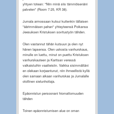
yhtyen totean: "Niin minä siis tämmöisenäni
palvelen" (Room 7:25, KR 38).
Jumala armossaan kutsui kuitenkin tällaisen
"äärimmäisen pahan" yhteyteensä Poikansa
Jeesuksen Kristuksen sovitustyön tähden.
Olen vastannut tähän kutsuun ja olen nyt
hänen lapsensa. Olen uskosta vanhurskaus,
minulle on luettu, minut on puettu Kristuksen
vanhurskauteen ja Karitsan veressä
valkaistuihin vaatteisiin. Vaikka sisimmältäni
en olekaan korjaantunut, niin ihmeellistä kyllä
olen samaan aikaan vanhurskas ja Jumalalle
otollinen sielunhoitaja.
Epäonnistun persoonani hiomattomuuden
tähden
Toinen epäonnistumisen alue on oman