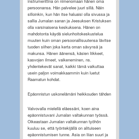
instrumenttina on nimenomaan hänen oma
persoonansa. Hän palvelee juuri sillä. Näin
silloinkin, kun hän itse haluaisi olla sivussa ja
sallia Jumalan sanan ja Jeesuksen Kristuksen
olla varsinaisena keskuksena. Hänen on
mahdotonta käydä sielunhoitokeskustelua
muuten kuin oman persoonallisuutensa lävitse
tuoden siihen joka kerta oman sävynsä ja
makunsa. Hänen äänensä, käsien liikkeet,
kasvojen ilmeet, vaikeneminen, ns.
yhdentekevät sanat, kaikki tämä vaikuttaa
usein paljon voimakkaammin kuin luetut
Raamatun kohdat.
Epäonnistun uskonelämäni heikkouden tähden
Valvovalla mielellä eläessäni, koen aina
epäonnistuvani Jumalan valtakunnan työssä.
Oikeastaan Jumalan valtakunnan työhön
kuuluu se, että työntekijällä on alituiseen
epäonnistumisen tunne. Asia on liian suuri ja