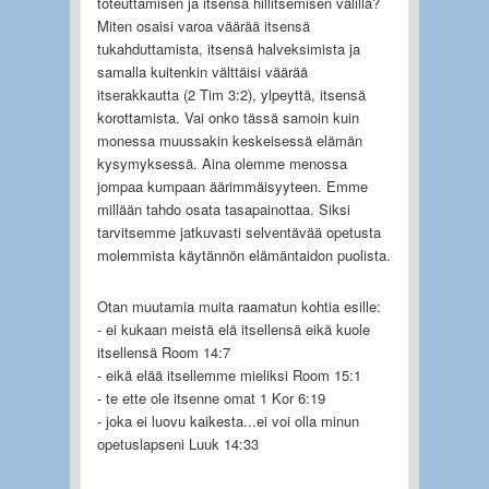
toteuttamisen ja itsensä hillitsemisen välillä?
Miten osaisi varoa väärää itsensä
tukahduttamista, itsensä halveksimista ja
samalla kuitenkin välttäisi väärää
itserakkautta (2 Tim 3:2), ylpeyttä, itsensä
korottamista. Vai onko tässä samoin kuin
monessa muussakin keskeisessä elämän
kysymyksessä. Aina olemme menossa
jompaa kumpaan äärimmäisyyteen. Emme
millään tahdo osata tasapainottaa. Siksi
tarvitsemme jatkuvasti selventävää opetusta
molemmista käytännön elämäntaidon puolista.
Otan muutamia muita raamatun kohtia esille:
- ei kukaan meistä elä itsellensä eikä kuole
itsellensä Room 14:7
- eikä elää itsellemme mieliksi Room 15:1
- te ette ole itsenne omat 1 Kor 6:19
- joka ei luovu kaikesta...ei voi olla minun
opetuslapseni Luuk 14:33