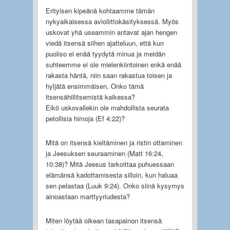
Erityisen kipeänä kohtaamme tämän
nykyaikaisessa avioliittokäsityksessä. Myös
uskovat yhä useammin antavat ajan hengen
viedä itsensä siihen ajatteluun, että kun
puoliso ei enää tyydytä minua ja meidän
suhteemme ei ole mielenkiintoinen enkä enää
rakasta häntä, niin saan rakastua toisen ja
hyljätä ensimmäisen. Onko tämä
itsensähillitsemistä kaikessa?
Eikö uskovallekin ole mahdollista seurata
petollisia himoja (Ef 4:22)?
Mitä on itsensä kieltäminen ja ristin ottaminen
ja Jeesuksen seuraaminen (Matt 16:24,
10:38)? Mitä Jeesus tarkoittaa puhuessaan
elämänsä kadottamisesta silloin, kun haluaa
sen pelastaa (Luuk 9:24). Onko siinä kysymys
ainoastaan marttyyriudesta?
Miten löytää oikean tasapainon itsensä