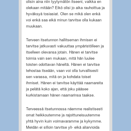
olisin aina niin tyytymätön itseeni, vaikka en
olekaan mitään? Eikö olisi jo aika rauhoittua ja
hyväksyä tosiasiat. Olen se mikä olen enkä
voi enkä saa eikä minun tarvitse olla kukaan
muukaan.
Terveen itsetunnon hallitseman ihmisen ei
tarvitse jatkuvasti vakuuttaa ympäristölleen ja
itselleen olevansa jotain. Hänen ei tarvitse
toimia vain sen mukaan, mitä hän luulee
toisten odottavan häneltä. Hänen ei tarvitse
tehostaa itseään, vaan voi olla turvallisesti
sen varassa, mitä on ja kohdata toiset
ihmiset. Hänen ei tarvitse käyttää naamareita
ja pelätä koko ajan, että joku pääsee
kurkistamaan hänen naamarinsa taakse.
Terveessä itsetunnossa näemme realistisesti
omat heikkoutemme ja rajoittuneisuutemme
yhtä hyvin kuin voimavaramme ja kykymme.
Meidän ei silloin tarvitse yli- eikä aliarvioida