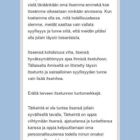
vielä tänäänkään oma itsemme emmekä koe
itseämme oikeastaan minkään arvoisena. Kun
koetamme olla se, mitä todellisuudessa
olemme, meidät saattaa vain vallata
syyllisyys ja tunne siitä, että meidän pitäisi
olla jotain täysin toisenlaista.
Itseensä kohdistuva viha, itsensä
hyväksymättömyys ajaa ihmisiä itsetuhoon.
Tällaiselta ihmiseltä on litistetty täysin
itsetunto ja sairaalloinen syyllisyyden tunne
vain lisää itseinhoa.
Eräitä terveen itsetunnon tuntomerkkejä:
Tärkeintä ei ole tuntea itsensä jollain
syvällisellä tavalla. Tärkeintä on oppia
viihtymään itsensä, ajatustensa ja tunteittensa
kanssa ja oppia kelpuuttamaan oma
persoonallisuutensa todella minun omaksi