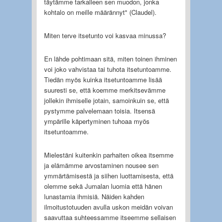
täytämme tarkalleen sen muodon, jonka
kohtalo on meille määrännyt" (Claudel).
Miten terve itsetunto voi kasvaa minussa?
En lähde pohtimaan sitä, miten toinen ihminen
voi joko vahvistaa tai tuhota itsetuntoamme.
Tiedän myös kuinka itsetuntoamme lisää
suuresti se, että koemme merkitsevämme
jollekin ihmiselle jotain, samoinkuin se, että
pystymme palvelemaan toisia. Itsensä
ympärille käpertyminen tuhoaa myös
itsetuntoamme.
Mielestäni kuitenkin parhaiten oikea itsemme
ja elämämme arvostaminen nousee sen
ymmärtämisestä ja siihen luottamisesta, että
olemme sekä Jumalan luomia että hänen
lunastamia ihmisiä. Näiden kahden
ilmoitustotuuden avulla uskon meidän voivan
saavuttaa suhteessamme itseemme sellaisen