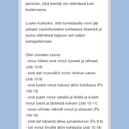
perustan, joka kestää niin elämässä kuin
kuolemassa.
Luulen kuitenkin, että tunnetasolla moni jää
pahasti vaurioituneeksi suhteessa itseensä ja
joutuu elämänsä loppuun asti paljon
kamppailemaan.
Olen Jumalan luoma:
- sinun kätesi ovat minut luoneet ja tehneet
(Job 10:8)
- sinä olet muovaillut minut niinkuin saven
(Job 10:9)
- sinä kudoit minut kokoon äitini kohdussa (Ps
139:13)
- sinä puetti minut nahalla ja lihalla ja kudoit
minut luista ja jänteistä kokoon (Job 10:11)
- sinun silmäsi näkivät minut jo idussani (Ps
139:16)
- sinä teit hänestä lähes jumalolennon (Ps 8:6)
- toit minut ilmoille äitini kohdusta (Job 10:18)