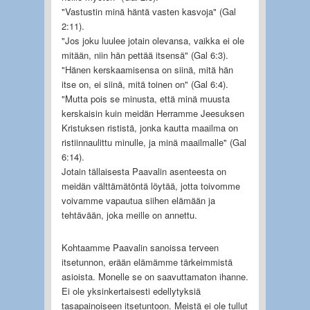
"Vastustin minä häntä vasten kasvoja" (Gal
2:11).
"Jos joku luulee jotain olevansa, vaikka ei ole
mitään, niin hän pettää itsensä" (Gal 6:3).
"Hänen kerskaamisensa on siinä, mitä hän
itse on, ei siinä, mitä toinen on" (Gal 6:4).
"Mutta pois se minusta, että minä muusta
kerskaisin kuin meidän Herramme Jeesuksen
Kristuksen rististä, jonka kautta maailma on
ristiinnaulittu minulle, ja minä maailmalle" (Gal
6:14).
Jotain tällaisesta Paavalin asenteesta on
meidän välttämätöntä löytää, jotta toivomme
voivamme vapautua siihen elämään ja
tehtävään, joka meille on annettu.
Kohtaamme Paavalin sanoissa terveen
itsetunnon, erään elämämme tärkeimmistä
asioista. Monelle se on saavuttamaton ihanne.
Ei ole yksinkertaisesti edellytyksiä
tasapainoiseen itsetuntoon. Meistä ei ole tullut