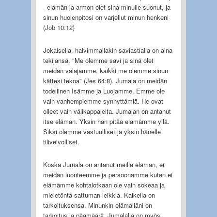
- elämän ja armon olet sinä minulle suonut, ja
sinun huolenpitosi on varjellut minun henkeni
(Job 10:12)
Jokaisella, halvimmallakin saviastialla on aina
tekijänsä. "Me olemme savi ja sinä olet
meidän valajamme, kaikki me olemme sinun
kättesi tekoa" (Jes 64:8). Jumala on meidän
todellinen Isämme ja Luojamme. Emme ole
vain vanhempiemme synnyttämiä. He ovat
olleet vain välikappaleita. Jumalan on antanut
itse elämän. Yksin hän pitää elämämme yllä.
Siksi olemme vastuulliset ja yksin hänelle
tilivelvolliset.
Koska Jumala on antanut meille elämän, ei
meidän luonteemme ja persoonamme kuten ei
elämämme kohtalotkaan ole vain sokeaa ja
mieletöntä sattuman leikkiä. Kaikella on
tarkoituksensa. Minunkin elämälläni on
tarkoitus ja päämäärä. Jumalalla on myös