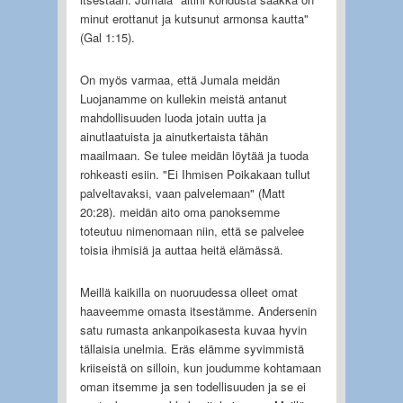
minut erottanut ja kutsunut armonsa kautta"
(Gal 1:15).
On myös varmaa, että Jumala meidän
Luojanamme on kullekin meistä antanut
mahdollisuuden luoda jotain uutta ja
ainutlaatuista ja ainutkertaista tähän
maailmaan. Se tulee meidän löytää ja tuoda
rohkeasti esiin. "Ei Ihmisen Poikakaan tullut
palveltavaksi, vaan palvelemaan" (Matt
20:28). meidän aito oma panoksemme
toteutuu nimenomaan niin, että se palvelee
toisia ihmisiä ja auttaa heitä elämässä.
Meillä kaikilla on nuoruudessa olleet omat
haaveemme omasta itsestämme. Andersenin
satu rumasta ankanpoikasesta kuvaa hyvin
tällaisia unelmia. Eräs elämme syvimmistä
kriiseistä on silloin, kun joudumme kohtamaan
oman itsemme ja sen todellisuuden ja se ei