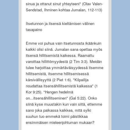
sinua ja ottanut sinut yhteyteeni" (Olav Valen-
Sendstad, Ihminen kohtaa Jumalan, 112-113)
Itsetunnon ja itsensä kieltämisen välinen
tasapaino
Emme voi puhua vain itsetunnosta ikäänkuin
kaikki olisi siinä. Jumalan sana opettaa myös
itsensä hillitsemistä kaikessa. Raamattu
varoittaa hillittömyydestä (2 Tim 3:3). Meidän
tulee harjoittaa ymmärtäväisyydessä itsemme
hillitsemistä, itsemme hillitsemisessä
kärsivällisyyttä (2 Piet 1:6). "Kilpailija
noudattaa itsensähillitsemistä kaikessa" (1
Kor 9:25). "Hengen hedelmä
on...itsensähillitseminen" (Gal 5:22). Onko
siinä kyse muustakin kun vain siitä, ettemme
sano joka paikassa kaikkea, mitä sylki
suuhun tuo emmekä toimi päistikkaa
ensimmäisen mieleenjohtuman mukaan?