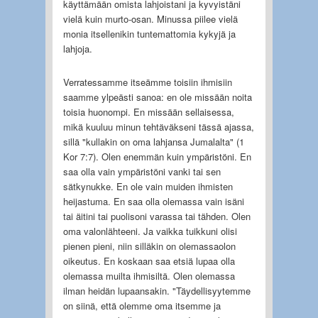
käyttämään omista lahjoistani ja kyvyistäni
vielä kuin murto-osan. Minussa piilee vielä
monia itsellenikin tuntemattomia kykyjä ja
lahjoja.
Verratessamme itseämme toisiin ihmisiin
saamme ylpeästi sanoa: en ole missään noita
toisia huonompi. En missään sellaisessa,
mikä kuuluu minun tehtäväkseni tässä ajassa,
sillä "kullakin on oma lahjansa Jumalalta" (1
Kor 7:7). Olen enemmän kuin ympäristöni. En
saa olla vain ympäristöni vanki tai sen
sätkynukke. En ole vain muiden ihmisten
heijastuma. En saa olla olemassa vain isäni
tai äitini tai puolisoni varassa tai tähden. Olen
oma valonlähteeni. Ja vaikka tuikkuni olisi
pienen pieni, niin silläkin on olemassaolon
oikeutus. En koskaan saa etsiä lupaa olla
olemassa muilta ihmisiltä. Olen olemassa
ilman heidän lupaansakin. "Täydellisyytemme
on siinä, että olemme oma itsemme ja