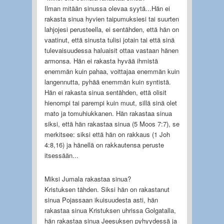
Ilman mitään sinussa olevaa syytä...Hän ei
rakasta sinua hyvien taipumuksiesi tai suurten
lahjojesi perusteella, ei sentähden, että hän on
vaatinut, että sinusta tulisi jotain tai että sinä
tulevaisuudessa haluaisit ottaa vastaan hänen
armonsa. Hän ei rakasta hyvää ihmistä
enemmän kuin pahaa, voittajaa enemmän kuin
langennutta, pyhää enemmän kuin syntistä.
Hän ei rakasta sinua sentähden, että olisit
hienompi tai parempi kuin muut, sillä sinä olet
mato ja tomuhiukkanen. Hän rakastaa sinua
siksi, että hän rakastaa sinua (5 Moos 7:7), se
merkitsee: siksi että hän on rakkaus (1 Joh
4:8,16) ja hänellä on rakkautensa peruste
itsessään...
Miksi Jumala rakastaa sinua?
Kristuksen tähden. Siksi hän on rakastanut
sinua Pojassaan ikuisuudesta asti, hän
rakastaa sinua Kristuksen uhrissa Golgatalla,
hän rakastaa sinua Jeesuksen pyhyydessä ja