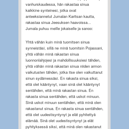
vanhurskaudessa, hän rakastaa sinua
kaikkine synteinesi, jotka ovat
anteeksiannetut Jumalan Karitsan kautta,
rakastaa sinua Jeesuksen haavoissa...
Jumala puhuu meille jokaiselle ja sanoo:
Yhtä vähän kuin minä tuomitsen sinua
synneistäsi, sillä ne minä tuomitsin Pojassani,
yhtä vähän minä rakastan sinua
luonnonlahjojesi ja mahdollisuuksiesi tähden,
yhtä vähän minä rakastan sinua niiden armon
vaikutusten tähden, jotka itse olen vaikuttanut
sinun sydämessäsi. En rakasta sinua siksi,
että olet kääntynyt, vaan sinä olet kääntynyt
sentähden, että minä rakastan sinua. En
rakasta sinua sentähden, että uskot minuun.
Sinä uskot minuun sentähden, että minä olen
rakastanut sinua. En rakasta sinua sentähden,
että olet uudestisyntynyt ja elät pyhitettyä
elämää. Sinä olet uudestisyntynyt ja elät
pyhityksessä siksi, että minä olen rakastanut