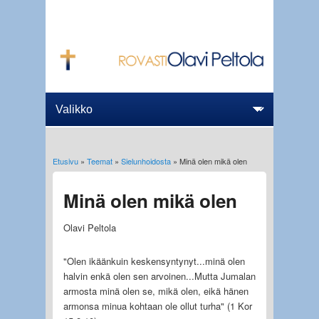
Etusivu
»
Teemat
»
Sielunhoidosta
» Minä olen mikä olen
Olet täällä
Minä olen mikä olen
Olavi Peltola
"Olen ikäänkuin keskensyntynyt...minä olen
halvin enkä olen sen arvoinen...Mutta Jumalan
armosta minä olen se, mikä olen, eikä hänen
armonsa minua kohtaan ole ollut turha" (1 Kor