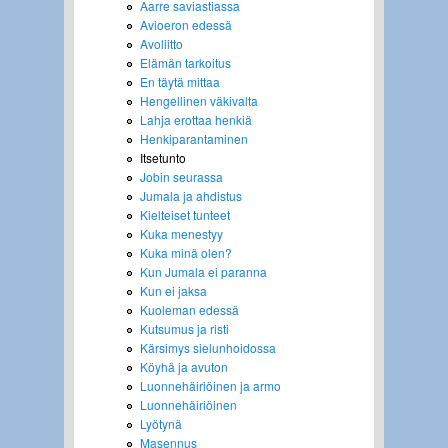
Aarre saviastiassa
Avioeron edessä
Avoliitto
Elämän tarkoitus
En täytä mittaa
Hengellinen väkivalta
Lahja erottaa henkiä
Henkiparantaminen
Itsetunto
Jobin seurassa
Jumala ja ahdistus
Kielteiset tunteet
Kuka menestyy
Kuka minä olen?
Kun Jumala ei paranna
Kun ei jaksa
Kuoleman edessä
Kutsumus ja risti
Kärsimys sielunhoidossa
Köyhä ja avuton
Luonnehäiriöinen ja armo
Luonnehäiriöinen
Lyötynä
Masennus