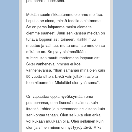
persoonallisuudekseni.
Meidän suurin rikkautemme olemme me itse.
Lopulta se ainoa, minkä todella omistamme.
Se on paras lahjamme minkä elämältä
olemme saaneet. Juuri sen kanssa meidän on
tultava loppuun asti toimeen. Kaikki muu
muuttuu ja vaihtuu, mutta oma itsemme on se
mikä se on. Se pysy sisimmältään
suhteellisen muuttumattomana loppuun asti.
Siksi vanheneva ihminen ei koe
vanhenevansa. "Ihan samahan minä olen kuin
50 vuotta sitten. Ehkä vain joitakin asioita
teen hitaammin. Mieleltäni olen yhä sama".
On vapauttaa oppia hyväksymään oma
persoonansa, oma itsensä sellaisena kuin
itsensä kohtaa ja nimenomaan sellaisena kuin
sen kohtaa tänään. Olen se kuka olen enkä
voi kukaan muukaan olla. Olen sellainen kuin
olen ja siihen minun on nyt tyydyttävä. Miksi