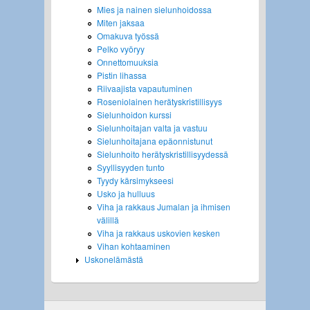
Mies ja nainen sielunhoidossa
Miten jaksaa
Omakuva työssä
Pelko vyöryy
Onnettomuuksia
Pistin lihassa
Riivaajista vapautuminen
Roseniolainen herätyskristillisyys
Sielunhoidon kurssi
Sielunhoitajan valta ja vastuu
Sielunhoitajana epäonnistunut
Sielunhoito herätyskristillisyydessä
Syyllisyyden tunto
Tyydy kärsimykseesi
Usko ja hulluus
Viha ja rakkaus Jumalan ja ihmisen
välillä
Viha ja rakkaus uskovien kesken
Vihan kohtaaminen
Uskonelämästä