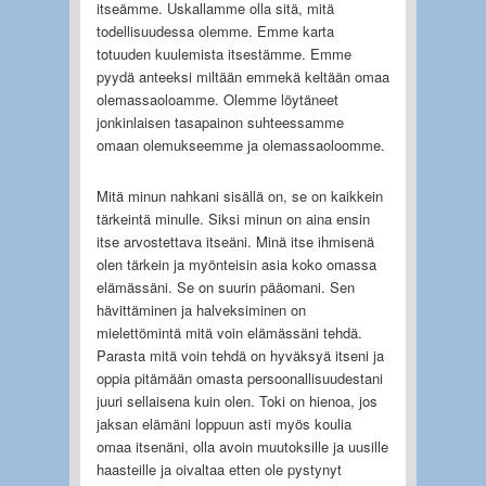
itseämme. Uskallamme olla sitä, mitä
todellisuudessa olemme. Emme karta
totuuden kuulemista itsestämme. Emme
pyydä anteeksi miltään emmekä keltään omaa
olemassaoloamme. Olemme löytäneet
jonkinlaisen tasapainon suhteessamme
omaan olemukseemme ja olemassaoloomme.
Mitä minun nahkani sisällä on, se on kaikkein
tärkeintä minulle. Siksi minun on aina ensin
itse arvostettava itseäni. Minä itse ihmisenä
olen tärkein ja myönteisin asia koko omassa
elämässäni. Se on suurin pääomani. Sen
hävittäminen ja halveksiminen on
mielettömintä mitä voin elämässäni tehdä.
Parasta mitä voin tehdä on hyväksyä itseni ja
oppia pitämään omasta persoonallisuudestani
juuri sellaisena kuin olen. Toki on hienoa, jos
jaksan elämäni loppuun asti myös koulia
omaa itsenäni, olla avoin muutoksille ja uusille
haasteille ja oivaltaa etten ole pystynyt