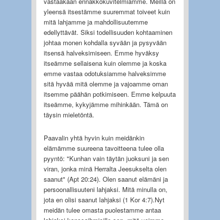
vastaakaan ennakkokuvitelmiamme. Meillä on
yleensä itsestämme suuremmat toiveet kuin
mitä lahjamme ja mahdollisuutemme
edellyttävät. Siksi todellisuuden kohtaaminen
johtaa monen kohdalla syvään ja pysyvään
itsensä halveksimiseen. Emme hyväksy
itseämme sellaisena kuin olemme ja koska
emme vastaa odotuksiamme halveksimme
sitä hyvää mitä olemme ja vajoamme oman
itsemme päähän potkimiseen. Emme kelpuuta
itseämme, kykyjämme mihinkään. Tämä on
täysin mieletöntä.
Paavalin yhtä hyvin kuin meidänkin
elämämme suureena tavoitteena tulee olla
pyyntö: "Kunhan vain täytän juoksuni ja sen
viran, jonka minä Herralta Jeesukselta olen
saanut" (Apt 20:24). Olen saanut elämäni ja
persoonallisuuteni lahjaksi. Mitä minulla on,
jota en olisi saanut lahjaksi (1 Kor 4:7).Nyt
meidän tulee omasta puolestamme antaa