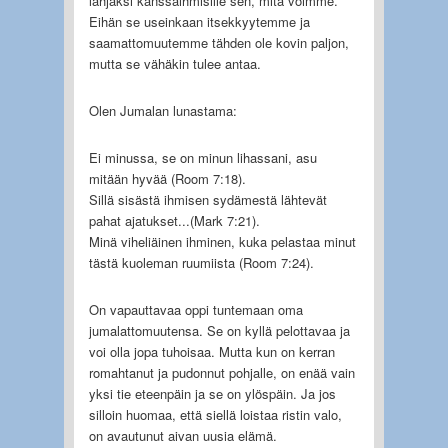
lahjaksi kanssaihmisille sen, mitä voimme.
Eihän se useinkaan itsekkyytemme ja
saamattomuutemme tähden ole kovin paljon,
mutta se vähäkin tulee antaa.
Olen Jumalan lunastama:
Ei minussa, se on minun lihassani, asu
mitään hyvää (Room 7:18).
Sillä sisästä ihmisen sydämestä lähtevät
pahat ajatukset...(Mark 7:21).
Minä viheliäinen ihminen, kuka pelastaa minut
tästä kuoleman ruumiista (Room 7:24).
On vapauttavaa oppi tuntemaan oma
jumalattomuutensa. Se on kyllä pelottavaa ja
voi olla jopa tuhoisaa. Mutta kun on kerran
romahtanut ja pudonnut pohjalle, on enää vain
yksi tie eteenpäin ja se on ylöspäin. Ja jos
silloin huomaa, että siellä loistaa ristin valo,
on avautunut aivan uusia elämä.