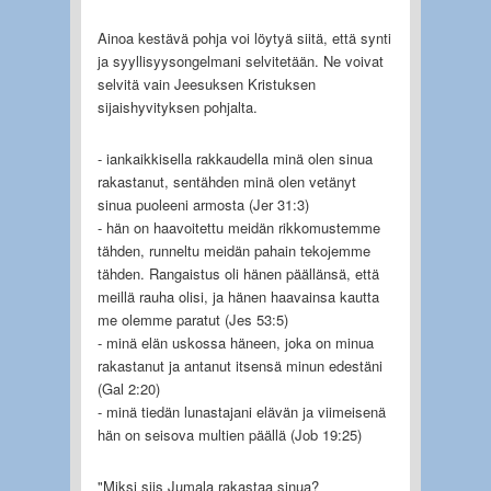
Ainoa kestävä pohja voi löytyä siitä, että synti
ja syyllisyysongelmani selvitetään. Ne voivat
selvitä vain Jeesuksen Kristuksen
sijaishyvityksen pohjalta.
- iankaikkisella rakkaudella minä olen sinua
rakastanut, sentähden minä olen vetänyt
sinua puoleeni armosta (Jer 31:3)
- hän on haavoitettu meidän rikkomustemme
tähden, runneltu meidän pahain tekojemme
tähden. Rangaistus oli hänen päällänsä, että
meillä rauha olisi, ja hänen haavainsa kautta
me olemme paratut (Jes 53:5)
- minä elän uskossa häneen, joka on minua
rakastanut ja antanut itsensä minun edestäni
(Gal 2:20)
- minä tiedän lunastajani elävän ja viimeisenä
hän on seisova multien päällä (Job 19:25)
"Miksi siis Jumala rakastaa sinua?