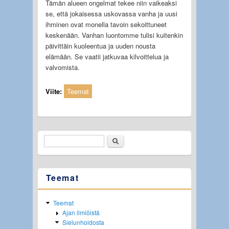
Tämän alueen ongelmat tekee niin vaikeaksi
se, että jokaisessa uskovassa vanha ja uusi
ihminen ovat monella tavoin sekoittuneet
keskenään. Vanhan luontomme tulisi kuitenkin
päivittäin kuoleentua ja uuden nousta
elämään. Se vaatii jatkuvaa kilvoittelua ja
valvomista.
Viite:
Teemat
Etsi
Hakulomake
Teemat
Teemat
Ajan ilmiöistä
Sielunhoidosta