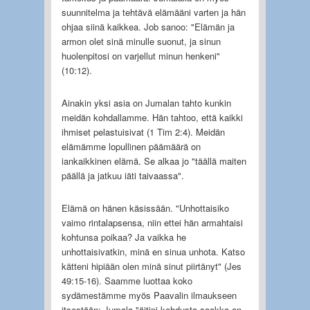
suunnitelma ja tehtävä elämääni varten ja hän
ohjaa siinä kaikkea. Job sanoo: "Elämän ja
armon olet sinä minulle suonut, ja sinun
huolenpitosi on varjellut minun henkeni"
(10:12).
Ainakin yksi asia on Jumalan tahto kunkin
meidän kohdallamme. Hän tahtoo, että kaikki
ihmiset pelastuisivat (1 Tim 2:4). Meidän
elämämme lopullinen päämäärä on
iankaikkinen elämä. Se alkaa jo "täällä maiten
päällä ja jatkuu iäti taivaassa".
Elämä on hänen käsissään. "Unhottaisiko
vaimo rintalapsensa, niin ettei hän armahtaisi
kohtunsa poikaa? Ja vaikka he
unhottaisivatkin, minä en sinua unhota. Katso
kätteni hipiään olen minä sinut piirtänyt" (Jes
49:15-16). Saamme luottaa koko
sydämestämme myös Paavalin ilmaukseen
itsestään: Jumala "äitini kohdusta saakka on