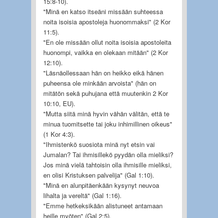
15:8-10).
"Minä en katso itseäni missään suhteessa
noita isoisia apostoleja huonommaksi" (2 Kor
11:5).
"En ole missään ollut noita isoisia apostoleita
huonompi, vaikka en olekaan mitään" (2 Kor
12:10).
"Läsnäollessaan hän on heikko eikä hänen
puheensa ole minkään arvoista" (hän on
mitätön sekä puhujana että muutenkin 2 Kor
10:10, EU).
"Mutta siitä minä hyvin vähän välitän, että te
minua tuomitsette tai joku inhimillinen oikeus"
(1 Kor 4:3).
"Ihmistenkö suosiota minä nyt etsin vai
Jumalan? Tai ihmisillekö pyydän olla mieliksi?
Jos minä vielä tahtoisin olla ihmisille mieliksi,
en olisi Kristuksen palvelija" (Gal 1:10).
"Minä en alunpitäenkään kysynyt neuvoa
lihalta ja vereltä" (Gal 1:16).
"Emme hetkeksikään alistuneet antamaan
heille myöten" (Gal 2:5).