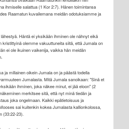
na ihmiselle salattua (1 Kor 2:7). Hänen toimintansa
 edes Raamatun kuvailemana meidän odotuksiamme ja
i lähestyä. Häntä ei yksikään ihminen ole nähnyt eikä
n kristittyinä olemme vakuuttuneita siitä, että Jumala on
Hän ei ole ikuinen vaikenija, vaikka hän meidän
n.
 ja millainen oikein Jumala on ja päästä todella
 varmuuteen Jumalasta. Mitä Jumala sanoikaan: "Sinä et
yksikään ihminen, joka näkee minut, ei jää eloon" (2
äkeminen merkitsee sitä, että nyt minä tiedän ja
staus joka ongelmaan. Kaikki epätietoisuus ja
Mooses sai kuitenkin kokea Jumalasta kallionkolossa,
n (33:22-23).