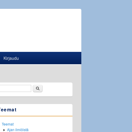
Kirjaudu
Etsi
Hakulomake
Teemat
Teemat
Ajan ilmiöistä