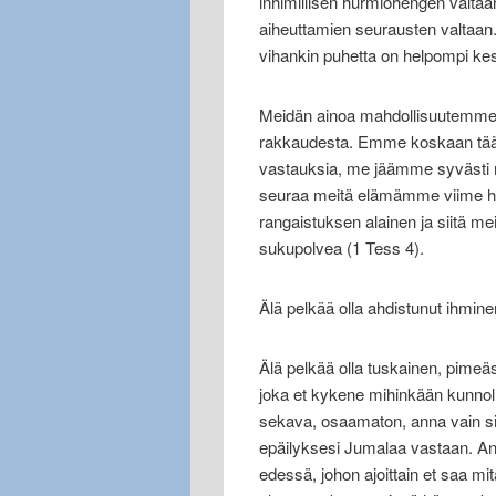
inhimillisen hurmiohengen valtaa
aiheuttamien seurausten valtaan
vihankin puhetta on helpompi kes
Meidän ainoa mahdollisuutemme o
rakkaudesta. Emme koskaan tääl
vastauksia, me jäämme syvästi ne
seuraa meitä elämämme viime het
rangaistuksen alainen ja siitä meit
sukupolvea (1 Tess 4).
Älä pelkää olla ahdistunut ihmi
Älä pelkää olla tuskainen, pimeäs
joka et kykene mihinkään kunnoll
sekava, osaamaton, anna vain si
epäilyksesi Jumalaa vastaan. Ann
edessä, johon ajoittain et saa mi