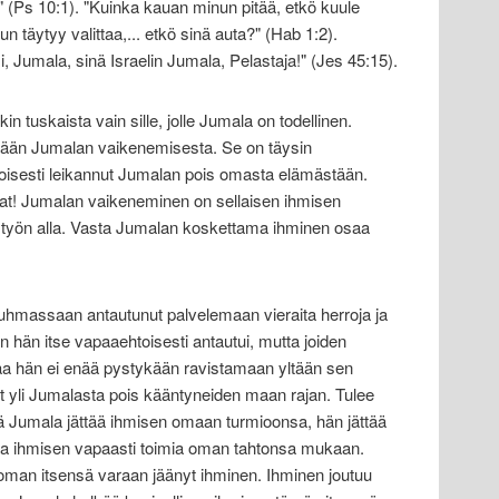
 (Ps 10:1). "Kuinka kauan minun pitää, etkö kuule
täytyy valittaa,... etkö sinä auta?" (Hab 1:2).
esi, Jumala, sinä Israelin Jumala, Pelastaja!" (Jes 45:15).
 tuskaista vain sille, jolle Jumala on todellinen.
tään Jumalan vaikenemisesta. Se on täysin
etoisesti leikannut Jumalan pois omasta elämästään.
vat! Jumalan vaikeneminen on sellaisen ihmisen
 työn alla. Vasta Jumalan koskettama ihminen osaa
uhmassaan antautunut palvelemaan vieraita herroja ja
en hän itse vapaaehtoisesti antautui, mutta joiden
ltaa hän ei enää pystykään ravistamaan yltään sen
ut yli Jumalasta pois kääntyneiden maan rajan. Tulee
tä Jumala jättää ihmisen omaan turmioonsa, hän jättää
aa ihmisen vapaasti toimia oman tahtonsa mukaan.
man itsensä varaan jäänyt ihminen. Ihminen joutuu