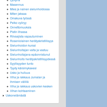
Masennus
Mies ja nainen sielunhoidossa
Miten jaksaa
Omakuva työssä
Pelko vyöryy
Onnettomuuksia
Pistin lihassa
Riivaajista vapautuminen
Roseniolainen herätyskristillisyys
Sielunhoidon kurssi
Sielunhoitajan valta ja vastuu
Sielunhoitajana epäonnistunut
Sielunhoito herätyskristillisyydessä
Syyllisyyden tunto
Tyydy kärsimykseesi
Usko ja hulluus
Viha ja rakkaus Jumalan ja
ihmisen välillä
Viha ja rakkaus uskovien kesken
Vihan kohtaaminen
Uskonelämästä