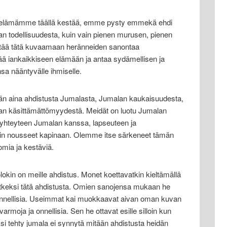
ä elämämme täällä kestää, emme pysty emmekä ehdi
n todellisuudesta, kuin vain pienen murusen, pienen
tää tätä kuvaamaan heränneiden sanontaa
ä iankaikkiseen elämään ja antaa sydämellisen ja
a nääntyvälle ihmiselle.
än aina ahdistusta Jumalasta, Jumalan kaukaisuudesta,
n käsittämättömyydestä. Meidät on luotu Jumalan
n yhteyteen Jumalan kanssa, lapseuteen ja
in nousseet kapinaan. Olemme itse särkeneet tämän
mia ja kestäviä.
kin on meille ahdistus. Monet koettavatkin kieltämällä
keksi tätä ahdistusta. Omien sanojensa mukaan he
onnellisia. Useimmat kai muokkaavat aivan oman kuvan
armoja ja onnellisia. Sen he ottavat esille silloin kun
ksi tehty jumala ei synnytä mitään ahdistusta heidän