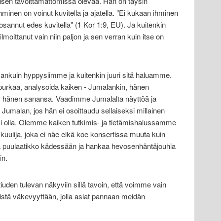
sen tavoittamattomissa olevaa. Hän on täysin
hminen on voinut kuvitella ja ajatella. "Ei kukaan ihminen
osannut edes kuvitella" (1 Kor 1:9, EU). Ja kuitenkin
ilmoittanut vain niin paljon ja sen verran kuin itse on
kuin hyppysiimme ja kuitenkin juuri sitä haluamme.
 purkaa, analysoida kaiken - Jumalankin, hänen
 hänen sanansa. Vaadimme Jumalalta näyttöä ja
umalan, jos hän ei osoittaudu sellaiseksi millainen
 olla. Olemme kaiken tutkimis- ja tietämishalussamme
kuulija, joka ei näe eikä koe konsertissa muuta kuin
lla puulaatikko kädessään ja hankaa hevosenhäntäjouhia
in.
den tulevan näkyviin sillä tavoin, että voimme vain
istä väkevyyttään, jolla asiat pannaan meidän