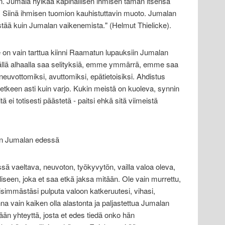
n. Jumala hylkää kapinallisen ihmisen tämän itsensä
. Siinä ihmisen tuomion kauhistuttavin muoto. Jumalan
tää kuin Jumalan vaikenemista." (Helmut Thielicke).
n vain tarttua kiinni Raamatun lupauksiin Jumalan
lä alhaalla saa selityksiä, emme ymmärrä, emme saa
uvottomiksi, avuttomiksi, epätietoisiksi. Ahdistus
keen asti kuin varjo. Kukin meistä on kuoleva, synnin
ä ei totisesti päästetä - paitsi ehkä sitä viimeistä
nen Jumalan edessä
sä vaeltava, neuvoton, työkyvytön, vailla valoa oleva,
iseen, joka et saa etkä jaksa mitään. Ole vain murrettu,
simmästäsi pulputa valoon katkeruutesi, vihasi,
a vain kaiken olla alastonta ja paljastettua Jumalan
tään yhteyttä, josta et edes tiedä onko hän