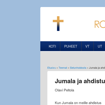
KOTI
PUHEET
VT
UT
Etusivu
»
Teemat
»
Sielunhoidosta
» Jumala ja ahd
Olet täällä
Jumala ja ahdist
Olavi Peltola
Kun Jumala on meille ahdistus