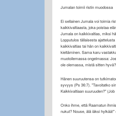
Jumalan toimii ristin muodossa
Ei sellainen Jumala voi toimia ri
kaikkivaltiaasta, joka poistaa e
Jumala on kaikkivaltias, miksi 
Lopputulos tällaisesta ajattelusta
kaikkivaltias tai hän on kaikkivalt
kieltäminen. Sama karu vastakka
muotoilemassa ongelmassa: Jos 
ole olemassa, mistä sitten hyvä?
Hänen suuruutensa on tutkimato
syvyys (Ps 36:7). "Tavoitatko 
Kaikkivaltiaan suuruuden?" (Job 
Onko ihme, että Raamatun ihmise
nukut? Nouse, älä iäksi hylkää!" 