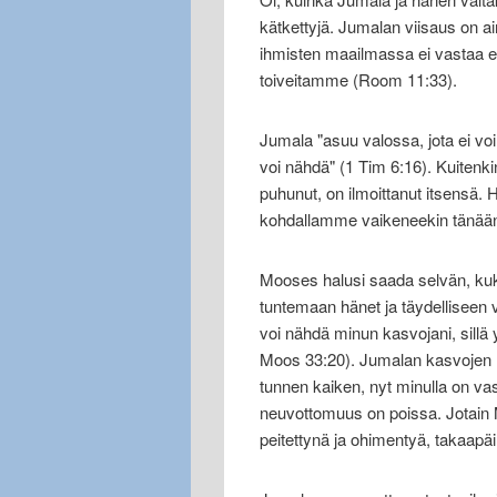
kätkettyjä. Jumalan viisaus on ai
ihmisten maailmassa ei vastaa
toiveitamme (Room 11:33).
Jumala "asuu valossa, jota ei vo
voi nähdä" (1 Tim 6:16). Kuitenki
puhunut, on ilmoittanut itsensä. 
kohdallamme vaikeneekin tänää
Mooses halusi saada selvän, kuka
tuntemaan hänet ja täydelliseen
voi nähdä minun kasvojani, sillä 
Moos 33:20). Jumalan kasvojen n
tunnen kaiken, nyt minulla on va
neuvottomuus on poissa. Jotain 
peitettynä ja ohimentyä, takaapäi