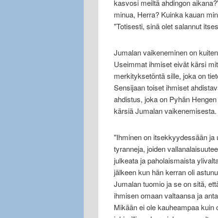
kasvosi meiltä ahdingon aikana?"
minua, Herra? Kuinka kauan minun 
"Totisesti, sinä olet salannut its
Jumalan vaikeneminen on kuitenkin
Useimmat ihmiset eivät kärsi mi
merkityksetöntä sille, joka on ti
Sensijaan toiset ihmiset ahdista
ahdistus, joka on Pyhän Hengen
kärsiä Jumalan vaikenemisesta.
"Ihminen on itsekkyydessään ja 
tyranneja, joiden vallanalaisuute
julkeata ja paholaismaista yliva
jälkeen kun hän kerran oli astun
Jumalan tuomio ja se on sitä, et
ihmisen omaan valtaansa ja ant
Mikään ei ole kauheampaa kuin o