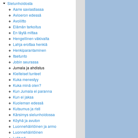
Sielunhoidosta
Aarre saviastiassa
Avioeron edessä
Avoliitto
Elämän tarkoitus
En täytä mittaa
Hengellinen väkivalta
Lahja erottaa henkiä
Henkiparantaminen
Itsetunto
Jobin seurassa
Jumala ja ahdistus
Kielteiset tunteet
Kuka menestyy
Kuka minä olen?
Kun Jumala ei paranna
Kun ei jaksa
Kuoleman edessä
Kutsumus ja risti
Kärsimys sielunhoidossa
Köyhä ja avuton
Luonnehäiriöinen ja armo
Luonnehäiriöinen
Lyötynä