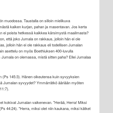
stin muodossa. Taustalla on silloin mielikuva
lämästä kaiken kurjan, pahan ja masentavan. Jos kerta
hän ei poista hetkessä kaikkea kärsimystä maailmasta?
 on, että joko Jumala on rakkaus, jolloin hän ei ole
ias, jolloin hän ei ole rakkaus eli todellisen Jumalan
in asettelu on myös Boethiuksen 400-luvulla
Jumala on olemassa, mistä sitten paha? Ellei Jumalaa
n (Ps 145:3). Hänen oikeutensa kuin syvyyksien
sinä Jumalan syvyydet? Ymmärrätkö ääriään myöten
11:7).
t kokivat Jumalan vaikenevan. "Herää, Herra! Miksi
(Ps 44:24). "Herra, miksi olet niin kaukana, miksi kätket