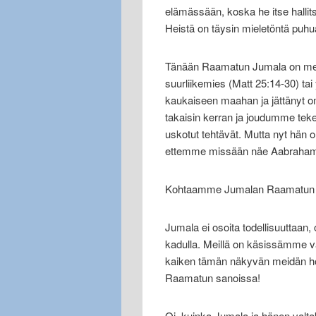
elämässään, koska he itse hallit
Heistä on täysin mieletöntä puhua
Tänään Raamatun Jumala on meill
suurliikemies (Matt 25:14-30) ta
kaukaiseen maahan ja jättänyt o
takaisin kerran ja joudumme tekem
uskotut tehtävät. Mutta nyt hän
ettemme missään näe Aabrahamin
Kohtaamme Jumalan Raamatun
Jumala ei osoita todellisuuttaa
kadulla. Meillä on käsissämme v
kaiken tämän näkyvän meidän h
Raamatun sanoissa!
Oi, kuinka Jumala ja hänen valta