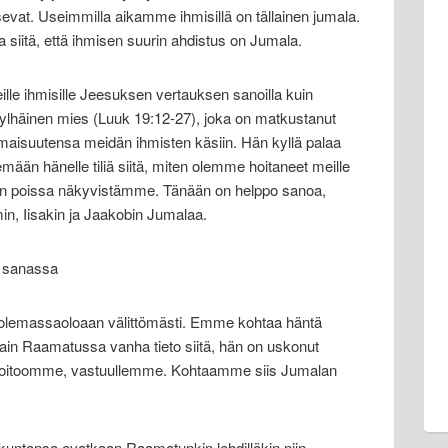
sevat. Useimmilla aikamme ihmisillä on tällainen jumala.
 siitä, että ihmisen suurin ahdistus on Jumala.
e ihmisille Jeesuksen vertauksen sanoilla kuin
i ylhäinen mies (Luuk 19:12-27), joka on matkustanut
maisuutensa meidän ihmisten käsiin. Hän kyllä palaa
ään hänelle tiliä siitä, miten olemme hoitaneet meille
 on poissa näkyvistämme. Tänään on helppo sanoa,
, Iisakin ja Jaakobin Jumalaa.
 sanassa
n, olemassaoloaan välittömästi. Emme kohtaa häntä
ain Raamatussa vanha tieto siitä, hän on uskonut
oitoomme, vastuullemme. Kohtaamme siis Jumalan
kuntansa ovatkaan Raamatunkin lehdilläkin niin