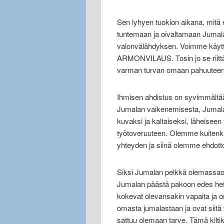
Sen lyhyen tuokion aikana, mit
tuntemaan ja oivaltamaan Jumala
valonvälähdyksen. Voimme käyt
ARMONVILAUS. Tosin jo se riittä
varman turvan omaan pahuuteens
Ihmisen ahdistus on syvimmältä
Jumalan vaikenemisesta, Jumala
kuvaksi ja kaltaiseksi, läheisee
työtoveruuteen. Olemme kuitenk
yhteyden ja siinä olemme ehdotto
Siksi Jumalan pelkkä olemassaolo
Jumalan päästä pakoon edes het
kokevat olevansakin vapaita ja 
omasta jumalastaan ja ovat siitä v
sattuu olemaan tarve. Tämä kilti