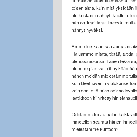
Jumala on saavuttamatonta, ihmi
toisenlaista, kuin mitä yksikään i
ole koskaan nähnyt, kuullut eikä 
hän on ilmoittanut itsensä, mutta 
nähnyt hyväksi.
Emme koskaan saa Jumalaa aivan
Haluamme mitata, tietää, tutkia,
olemassaolonsa, hänen tekonsa,
olemme pian valmiit hylkäämään J
hänen meidän mielestämme tulisi
kuin Beethovenin viulukonserton 
vain sen, että mies seisoo lava
laatikkoon kiinnitettyihin siansuoli
Odotammeko Jumalan kaikkivaltiu
ihmetellen seurata hänen ihmeell
mielestämme kuntoon?