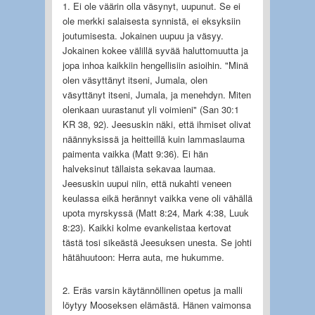
1. Ei ole väärin olla väsynyt, uupunut. Se ei
ole merkki salaisesta synnistä, ei eksyksiin
joutumisesta. Jokainen uupuu ja väsyy.
Jokainen kokee välillä syvää haluttomuutta ja
jopa inhoa kaikkiin hengellisiin asioihin. "Minä
olen väsyttänyt itseni, Jumala, olen
väsyttänyt itseni, Jumala, ja menehdyn. Miten
olenkaan uurastanut yli voimieni" (San 30:1
KR 38, 92). Jeesuskin näki, että ihmiset olivat
näännyksissä ja heitteillä kuin lammaslauma
paimenta vaikka (Matt 9:36). Ei hän
halveksinut tällaista sekavaa laumaa.
Jeesuskin uupui niin, että nukahti veneen
keulassa eikä herännyt vaikka vene oli vähällä
upota myrskyssä (Matt 8:24, Mark 4:38, Luuk
8:23). Kaikki kolme evankelistaa kertovat
tästä tosi sikeästä Jeesuksen unesta. Se johti
hätähuutoon: Herra auta, me hukumme.
2. Eräs varsin käytännöllinen opetus ja malli
löytyy Mooseksen elämästä. Hänen vaimonsa