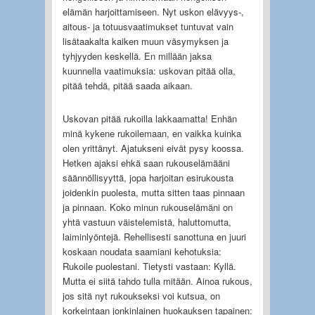
elämän harjoittamiseen. Nyt uskon elävyys-,
aitous- ja totuusvaatimukset tuntuvat vain
lisätaakalta kaiken muun väsymyksen ja
tyhjyyden keskellä. En millään jaksa
kuunnella vaatimuksia: uskovan pitää olla,
pitää tehdä, pitää saada aikaan.
Uskovan pitää rukoilla lakkaamatta! Enhän
minä kykene rukoilemaan, en vaikka kuinka
olen yrittänyt. Ajatukseni eivät pysy koossa.
Hetken ajaksi ehkä saan rukouselämääni
säännöllisyyttä, jopa harjoitan esirukousta
joidenkin puolesta, mutta sitten taas pinnaan
ja pinnaan. Koko minun rukouselämäni on
yhtä vastuun väistelemistä, haluttomutta,
laiminlyöntejä. Rehellisesti sanottuna en juuri
koskaan noudata saamiani kehotuksia:
Rukoile puolestani. Tietysti vastaan: Kyllä.
Mutta ei siitä tahdo tulla mitään. Ainoa rukous,
jos sitä nyt rukoukseksi voi kutsua, on
korkeintaan jonkinlainen huokauksen tapainen: