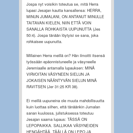
Jospa nyt voisikin toteutua se, mitä Herra
lupasi Jesajan kautta kansallensa: HERRA,
MINUN JUMALANI, ON ANTANUT MINULLE
TAITAVAN KIELEN, NIIN ETTÄ VOIN
SANALLA ROHKAISTA UUPUNUTTA (Jes
50:4). Jospa tänään löytyisi se sana, joka
rohkaisee uupunutta.
Millainen Herra meillä on? Hän ilmoitti itsensä
työssään epäonnistuneelle ja väsyneelle
Jeremiaalle antamalla lupauksen: MINÄ
VIRVOITAN VÄSYNEEN SIELUN JA
JOKAISEN NÄÄNTYVÄN SIELUN MINÄ
RAVITSEN (Jer 31:25 KR 38).
Ei meillä uupuneina ole muuta mahdollisuutta
kuin luottaa siihen, että tänäänkin Jumalan
sanan kuulossa, julistuksessa toteutuu
Jesajan saama lupaus: TÄSSÄ ON
LEPOPAIKKA. SALLIKAA VÄSYNEIDEN
HENGÄHTÄÄ, TÄÄLLÄ ON LEPO JA