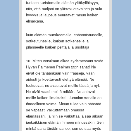
tunteen kuristamalle elämän yltäkylläisyys,
niin, että maljani on ylitsevuotavainen ja sula
hyvyys ja laupeus seuraavat minun kaiken
elinaikana,
kuin elämän murskaamalle, epäonnistuneelle,
sotkeutuneelle, kaiken sotkeneelle ja
pilanneelle kaiken peittäjä ja unohtaja
10. Miten voisikaan alkaa sydämessäni soida
Hyvän Paimenen Psalmin 23:n sanat! Ne
eivät ole tänäänkään vain fraaseja, vaan
aidosti ja koettavasti elettyä elämää. Ne
tuoksuvat, ne avautuvat meille tässä ja nyt.
Ne eivät vaadi meiltä mitään. Ne antavat
meille kaiken ilmaiseksi. Jumalan sanalla on
ihmeellinen voima. Minun tulee vain päästää
se vapaasti vaikuttamaan omassa
elämässäni, ja niin se vaikuttaa ja saa aikaan
iankaikkisen elämän ihmeen minussakin. Sen
minkä sana tänään sanoo, sen se saa myös