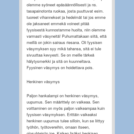
olemme syöneet epäsäännöllisesti ja ns.
tasapainotonta ruokaa, josta puuttuvat esim.
tuoreet vihannekset ja hedelmät tai jos emme
ole jaksaneet emmekä voineet pitää
fyysisestä kunnostamme huolta, niin olemme
varmasti väsyneitä! Puhumattakaan siitä, että
meillä on jokin sairaus riesana. Oli fyysisen
väsymyksen syy mikä tahansa, sitä ei tule
sivuuttaa kevyesti. Se on meille tärkeä
hälytysmerkki ja sitä on kuunneltava.
Fyysinen väsymys on hoidettava pois.
Henkinen väsymys
Paljon hankalampi on henkinen väsymys,
uupumus. Sen määrittely on vaikeaa. Sen
voittaminen on myös paljon vaikeampaa kuin
fyysisen väsymyksen. Erittäin vaikeaksi
henkinen uupumus tulee silloin, kun se liittyy
työhön, työtovereihin, omaan itseen,
olosuhteisiin jne. Kaiken lisäksi henkisen