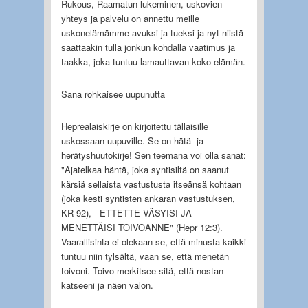
Rukous, Raamatun lukeminen, uskovien
yhteys ja palvelu on annettu meille
uskonelämämme avuksi ja tueksi ja nyt niistä
saattaakin tulla jonkun kohdalla vaatimus ja
taakka, joka tuntuu lamauttavan koko elämän.
Sana rohkaisee uupunutta
Heprealaiskirje on kirjoitettu tällaisille
uskossaan uupuville. Se on hätä- ja
herätyshuutokirje! Sen teemana voi olla sanat:
"Ajatelkaa häntä, joka syntisiltä on saanut
kärsiä sellaista vastustusta itseänsä kohtaan
(joka kesti syntisten ankaran vastustuksen,
KR 92), - ETTETTE VÄSYISI JA
MENETTÄISI TOIVOANNE" (Hepr 12:3).
Vaarallisinta ei olekaan se, että minusta kaikki
tuntuu niin tylsältä, vaan se, että menetän
toivoni. Toivo merkitsee sitä, että nostan
katseeni ja näen valon.