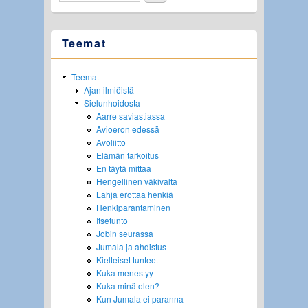
Teemat
Teemat
Ajan ilmiöistä
Sielunhoidosta
Aarre saviastiassa
Avioeron edessä
Avoliitto
Elämän tarkoitus
En täytä mittaa
Hengellinen väkivalta
Lahja erottaa henkiä
Henkiparantaminen
Itsetunto
Jobin seurassa
Jumala ja ahdistus
Kielteiset tunteet
Kuka menestyy
Kuka minä olen?
Kun Jumala ei paranna