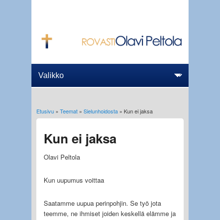
Etusivu
»
Teemat
»
Sielunhoidosta
» Kun ei jaksa
Olet täällä
Kun ei jaksa
Olavi Peltola
Kun uupumus voittaa
Saatamme uupua perinpohjin. Se työ jota
teemme, ne ihmiset joiden keskellä elämme ja