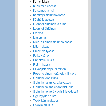
Kun ei jaksa
Kuoleman edessä
Kutsumus ja risti
Kärsimys sielunhoidossa
Köyhä ja avuton
Luonnehäiriöinen ja armo
Luonnehäiriöinen
Lyötynä
Masennus
Mies ja nainen sielunhoidossa
Miten jaksaa
Omakuva työssä
Pelko vyöryy
Onnettomuuksia
Pistin lihassa
Riivaajista vapautuminen
Roseniolainen herätyskristillisyys
Sielunhoidon kurssi
Sielunhoitajan valta ja vastuu
Sielunhoitajana epäonnistunut
Sielunhoito herätyskristillisyydessä
Syyllisyyden tunto
Tyydy kärsimykseesi
Usko ja hulluus