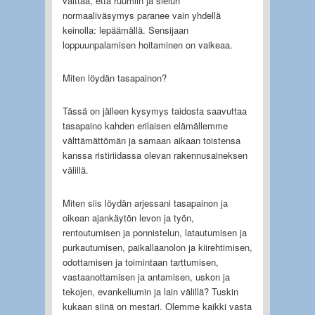
väittää, että ruumiin ja sielun
normaaliväsymys paranee vain yhdellä
keinolla: lepäämällä. Sensijaan
loppuunpalamisen hoitaminen on vaikeaa.
Miten löydän tasapainon?
Tässä on jälleen kysymys taidosta saavuttaa
tasapaino kahden erilaisen elämällemme
välttämättömän ja samaan aikaan toistensa
kanssa ristiriidassa olevan rakennusaineksen
välillä.
Miten siis löydän arjessani tasapainon ja
oikean ajankäytön levon ja työn,
rentoutumisen ja ponnistelun, latautumisen ja
purkautumisen, paikallaanolon ja kiirehtimisen,
odottamisen ja toimintaan tarttumisen,
vastaanottamisen ja antamisen, uskon ja
tekojen, evankeliumin ja lain välillä? Tuskin
kukaan siinä on mestari. Olemme kaikki vasta