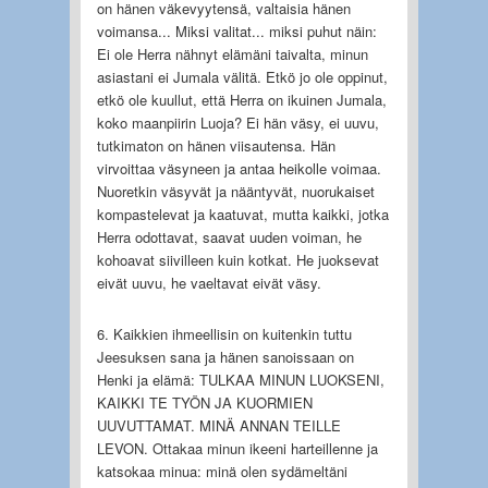
on hänen väkevyytensä, valtaisia hänen
voimansa... Miksi valitat... miksi puhut näin:
Ei ole Herra nähnyt elämäni taivalta, minun
asiastani ei Jumala välitä. Etkö jo ole oppinut,
etkö ole kuullut, että Herra on ikuinen Jumala,
koko maanpiirin Luoja? Ei hän väsy, ei uuvu,
tutkimaton on hänen viisautensa. Hän
virvoittaa väsyneen ja antaa heikolle voimaa.
Nuoretkin väsyvät ja nääntyvät, nuorukaiset
kompastelevat ja kaatuvat, mutta kaikki, jotka
Herra odottavat, saavat uuden voiman, he
kohoavat siivilleen kuin kotkat. He juoksevat
eivät uuvu, he vaeltavat eivät väsy.
6. Kaikkien ihmeellisin on kuitenkin tuttu
Jeesuksen sana ja hänen sanoissaan on
Henki ja elämä: TULKAA MINUN LUOKSENI,
KAIKKI TE TYÖN JA KUORMIEN
UUVUTTAMAT. MINÄ ANNAN TEILLE
LEVON. Ottakaa minun ikeeni harteillenne ja
katsokaa minua: minä olen sydämeltäni