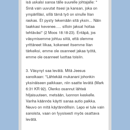
isä uskalsi sanoa tälle suurelle johtajalle: "
Sinä vain uuvutat itsesi ja kansan, joka on
ympärilläsi, sillä tämä työ on sinulle liian
raskas. Et pysty tekemään sitä yksin... Näin
taakkasi kevenee..... silloin jaksat hoitaa
tehtäväsi" (2 Moos 18:18-23). Entäpä, jos
väsymisemme johtuu siitä, että olemme
yrittäneet liikaa, kokeneet itsemme liian
tärkeiksi, emme ole osanneet jakaa työtä,
emme ole osanneet luottaa toisiin.
3. Väsynyt saa levätä. Mitä Jeesus
sanoikaan: "Lähtekää mukanani johonkin
yksinäiseen paikkaan, niin saatte levätä (Mark
6:31 KR 92). Olenko osannut lähteä
hiljaisuuteen, metsään, luonnon keskelle.
Vanha käännös käytti sanaa autio paikka.
Neuvo on mitä käytännöllisin. Lepo ei tule vain
sanoista, vaan on fyysisesti myös osattava
levätä.