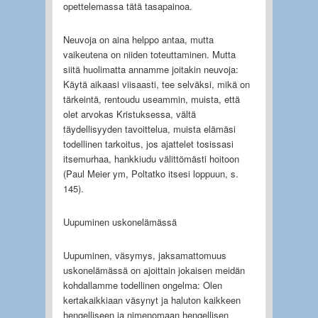
opettelemassa tätä tasapainoa.
Neuvoja on aina helppo antaa, mutta
vaikeutena on niiden toteuttaminen. Mutta
siitä huolimatta annamme joitakin neuvoja:
Käytä aikaasi viisaasti, tee selväksi, mikä on
tärkeintä, rentoudu useammin, muista, että
olet arvokas Kristuksessa, vältä
täydellisyyden tavoittelua, muista elämäsi
todellinen tarkoitus, jos ajattelet tosissasi
itsemurhaa, hankkiudu välittömästi hoitoon
(Paul Meier ym, Poltatko itsesi loppuun, s.
145).
Uupuminen uskonelämässä
Uupuminen, väsymys, jaksamattomuus
uskonelämässä on ajoittain jokaisen meidän
kohdallamme todellinen ongelma: Olen
kertakaikkiaan väsynyt ja haluton kaikkeen
hengelliseen ja nimenomaan hengellisen