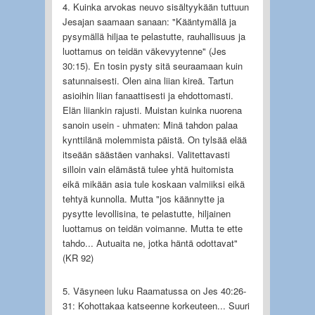
4. Kuinka arvokas neuvo sisältyykään tuttuun
Jesajan saamaan sanaan: "Kääntymällä ja
pysymällä hiljaa te pelastutte, rauhallisuus ja
luottamus on teidän väkevyytenne" (Jes
30:15). En tosin pysty sitä seuraamaan kuin
satunnaisesti. Olen aina liian kireä. Tartun
asioihin liian fanaattisesti ja ehdottomasti.
Elän liiankin rajusti. Muistan kuinka nuorena
sanoin usein - uhmaten: Minä tahdon palaa
kynttilänä molemmista päistä. On tylsää elää
itseään säästäen vanhaksi. Valitettavasti
silloin vain elämästä tulee yhtä huitomista
eikä mikään asia tule koskaan valmiiksi eikä
tehtyä kunnolla. Mutta "jos käännytte ja
pysytte levollisina, te pelastutte, hiljainen
luottamus on teidän voimanne. Mutta te ette
tahdo... Autuaita ne, jotka häntä odottavat"
(KR 92)
5. Väsyneen luku Raamatussa on Jes 40:26-
31: Kohottakaa katseenne korkeuteen... Suuri