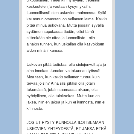
keskustelen ja vastaan kysymyksiin.
Luonnollisesti olen uskovien maineessa. Kyllä
kai minun otsassani on sellainen leima. Kaikki
pitää minua uskovana. Mutta jossain syvällä
sydämen sopukassa tiedän, ettei tämä
sittenkään ole aitoa ja luonnollista - niin
ainakin tunnen, kun uskallan olla kasvokkain
aidon minäni kanssa.
Uskovan pitää todistaa, olla sielujenvoittaja ja
aina innokas Jumalan valtakunnan työssä!
Mitä teen, kun kaikki sellainen tuntuu kuin
tervaa joisin? Aina siis pitäisi olla jotain
tekemässä, jotain saamassa aikaan, olla
hyödyllinen, olla tuloksekas. Mutta kun en
jaksa, niin en jaksa ja kun ei kiinnosta, niin ei
kiinnosta.
JOS ET PYSTY KUNNOLLA ILOITSEMAAN
USKOVIEN YHTEYDESTÄ, ET JAKSA ETKÄ