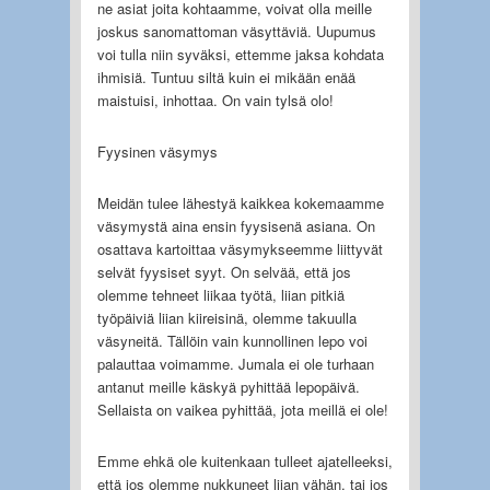
ne asiat joita kohtaamme, voivat olla meille
joskus sanomattoman väsyttäviä. Uupumus
voi tulla niin syväksi, ettemme jaksa kohdata
ihmisiä. Tuntuu siltä kuin ei mikään enää
maistuisi, inhottaa. On vain tylsä olo!
Fyysinen väsymys
Meidän tulee lähestyä kaikkea kokemaamme
väsymystä aina ensin fyysisenä asiana. On
osattava kartoittaa väsymykseemme liittyvät
selvät fyysiset syyt. On selvää, että jos
olemme tehneet liikaa työtä, liian pitkiä
työpäiviä liian kiireisinä, olemme takuulla
väsyneitä. Tällöin vain kunnollinen lepo voi
palauttaa voimamme. Jumala ei ole turhaan
antanut meille käskyä pyhittää lepopäivä.
Sellaista on vaikea pyhittää, jota meillä ei ole!
Emme ehkä ole kuitenkaan tulleet ajatelleeksi,
että jos olemme nukkuneet liian vähän, tai jos