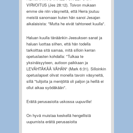
VIRVOITUS (Jes 28:12). Toivon mukaan
emme ole niin väsyneitä, että Herra joutuu
meistä sanomaan kuten hän sanoi Jesajan
aikalaisista: "Mutta he eivät tahtoneet kuulla".
Haluan kuulla tänäänkin Jeesuksen sanat ja
haluan luottaa siihen, että hän todella
tarkoittaa sitä samaa, mitä silloin kerran
opetuslasten kohdalla: "Tulkaa te
yksinäisyyteen, autioon paikkaan ja
LEVÄHTÄKÄÄ VÄHÄN" (Mark 6:31). Silloinkin
opetuslapset olivat monella tavoin väsyneitä,
sillä "tulijoita ja menijöitä oli paljon ja heillä ei
ollut aikaa syödäkään".
Eräitä perusasioita uskossa uupuville!
On hyvä muistaa keskellä hengellistä
uupumista eräitä perusasioita