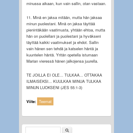
minussa aikaan, kun vain sallin, otan vastaan.
11. Minä en jaksa mitään, mutta hän jaksaa
minun puolestani. Minä on jaksa täyttää
pienintäkään vaatimusta, yhtään ehtoa, mutta
hän on puolellani ja puolestani ja hyväkseni
täyttää kaikki vaatimukset ja ehdot. Sallin
vain hänen sen tehdä ja katselen häntä ja
kuuntelen häntä. Yritän opetella istumaan
Marian vieressä hänen jalkojensa juurella.
TE JOILLA EI OLE... TULKAA... OTTAKAA
ILMAISEKSI... KUULKAA MINUA TULKAA
MINUN LUOKSENI (JES 55:1-3)
Viite:
Teemat
Etsi
Hakulomake