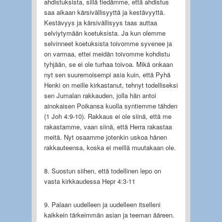
ahdistuksista, sillä tiedämme, että ahdistus
saa aikaan kärsivällisyyttä ja kestävyyttä.
Kestävyys ja kärsivällisyys taas auttaa
selviytymään koetuksista. Ja kun olemme
selvinneet koetuksista toivomme syvenee ja
on varmaa, ettei meidän toivomme kohdistu
tyhjään, se ei ole turhaa toivoa. Mikä onkaan
nyt sen suuremoisempi asia kuin, että Pyhä
Henki on meille kirkastanut, tehnyt todelliseksi
sen Jumalan rakkauden, jolla hän antoi
ainokaisen Poikansa kuolla syntiemme tähden
(1 Joh 4:9-10). Rakkaus ei ole siinä, että me
rakastamme, vaan siinä, että Herra rakastaa
meitä. Nyt osaamme jotenkin uskoa hänen
rakkauteensa, koska ei meillä muutakaan ole.
8. Suostun siihen, että todellinen lepo on
vasta kirkkaudessa Hepr 4:3-11
9. Palaan uudelleen ja uudelleen itselleni
kaikkein tärkeimmän asian ja teeman ääreen.