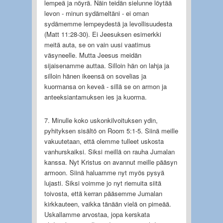
lempeä ja nöyrä. Näin teidän sielunne löytää
levon - minun sydämeltäni - ei oman
sydämemme lempeydestä ja levollisuudesta
(Matt 11:28-30). Ei Jeesuksen esimerkki
meitä auta, se on vain uusi vaatimus
väsyneelle. Mutta Jeesus meidän
sijaisenamme auttaa. Silloin hän on lahja ja
silloin hänen ikeensä on sovelias ja
kuormansa on keveä - sillä se on armon ja
anteeksiantamuksen ies ja kuorma.
7. Minulle koko uskonkilvoituksen ydin,
pyhityksen sisältö on Room 5:1-5. Siinä meille
vakuutetaan, että olemme tulleet uskosta
vanhurskaiksi. Siksi meillä on rauha Jumalan
kanssa. Nyt Kristus on avannut meille pääsyn
armoon. Siinä haluamme nyt myös pysyä
lujasti. Siksi voimme jo nyt riemuita siitä
toivosta, että kerran pääsemme Jumalan
kirkkauteen, vaikka tänään vielä on pimeää.
Uskallamme arvostaa, jopa kerskata