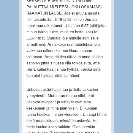
KESKELLÄ EDES SILLOIN TÄLLÖIN
PALAUTTAA MIELEESI JOKU OSAAMASI
RAAMATUN LAUSE. Jos et muuta muista,
niin toistele Joh 3:16 (sillä niin on Jumala
maailmaa rakastanut...) tai Joh 6:37 (sitä joka
minun tyköni tulee, minä en heitä ulos) tai
Luuk 18:13 (Jumala, ole minulle syntiselle
armollinen). Anna koko raamatunlukusi olla
vaikkapa näiden kolmen Herran sanan
toistossa. Anna näiden riittää ja anna näiden
sanojen pitää sinussa yllä toivoa siitä, ettei
Herra kuitenkaan sinua hylkää, vaikka sinä
itse olet hylkäämäisilläsi hänet.
Uskovan pitää harjoittaa ja iloita uskovien
yhteydestä! Mutta kun tuntuu siltä, että
uskovat avioparit ja ystävät ovat aina
keskenään ja minä jään yksin. Ei kukaan
tunnu huolivan minun vierelleen. En sopi tänne
enkä muuallekaan, missä on uskovia. En
taida kuulua koko sakkiin. Olen jotenkin
ulkopuolinen. Tietenkin hymyilen, tietenkin