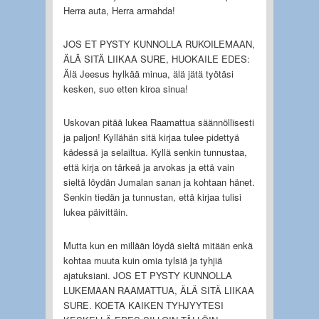
Herra auta, Herra armahda!
JOS ET PYSTY KUNNOLLA RUKOILEMAAN,
ÄLÄ SITÄ LIIKAA SURE, HUOKAILE EDES:
Älä Jeesus hylkää minua, älä jätä työtäsi
kesken, suo etten kiroa sinua!
Uskovan pitää lukea Raamattua säännöllisesti
ja paljon! Kyllähän sitä kirjaa tulee pidettyä
kädessä ja selailtua. Kyllä senkin tunnustaa,
että kirja on tärkeä ja arvokas ja että vain
sieltä löydän Jumalan sanan ja kohtaan hänet.
Senkin tiedän ja tunnustan, että kirjaa tulisi
lukea päivittäin.
Mutta kun en millään löydä sieltä mitään enkä
kohtaa muuta kuin omia tylsiä ja tyhjiä
ajatuksiani. JOS ET PYSTY KUNNOLLA
LUKEMAAN RAAMATTUA, ÄLÄ SITÄ LIIKAA
SURE. KOETA KAIKEN TYHJYYTESI