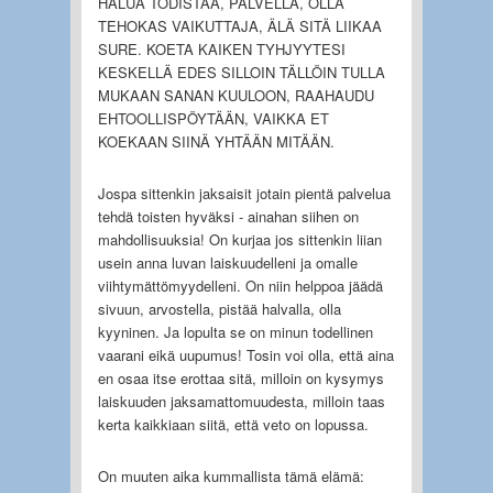
HALUA TODISTAA, PALVELLA, OLLA
TEHOKAS VAIKUTTAJA, ÄLÄ SITÄ LIIKAA
SURE. KOETA KAIKEN TYHJYYTESI
KESKELLÄ EDES SILLOIN TÄLLÖIN TULLA
MUKAAN SANAN KUULOON, RAAHAUDU
EHTOOLLISPÖYTÄÄN, VAIKKA ET
KOEKAAN SIINÄ YHTÄÄN MITÄÄN.
Jospa sittenkin jaksaisit jotain pientä palvelua
tehdä toisten hyväksi - ainahan siihen on
mahdollisuuksia! On kurjaa jos sittenkin liian
usein anna luvan laiskuudelleni ja omalle
viihtymättömyydelleni. On niin helppoa jäädä
sivuun, arvostella, pistää halvalla, olla
kyyninen. Ja lopulta se on minun todellinen
vaarani eikä uupumus! Tosin voi olla, että aina
en osaa itse erottaa sitä, milloin on kysymys
laiskuuden jaksamattomuudesta, milloin taas
kerta kaikkiaan siitä, että veto on lopussa.
On muuten aika kummallista tämä elämä: