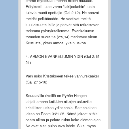
emme myöskään mennä niiden mukaan.
Erityisesti tulee varoa "lakijaakobin" luota
tulevia muoti-opettajia (Gal 2:12). He saavat
meidät pelkäämään. He vaativat meiltä
kuuliaisuutta laille ja pitävät sitä ratkaisevan
tärkeänä pyhityksellemme. Evankeliumin
totuuden suora tie (2:5,14) merkitsee yksin
Kristusta, yksin armoa, yksin uskoa.
4. ARMON EVANKELIUMIN YDIN (Gal 2:15-
21)
Vain usko Kristukseen tekee vanhurskaaksi
(Gal 2:15-16)
Seuraavilla riveillä on Pyhän Hengen
lahjoittamana kaikkien aikojen uskoville
kristillisen uskon ydinsanoja. Samanlainen
jakso on Room 3:21-25. Nämä jakeet pitäisi
osata ulkoa ja palata niihin koko elämän ajan.
Ne ovat alati pulppuava lähde. Siksi myös