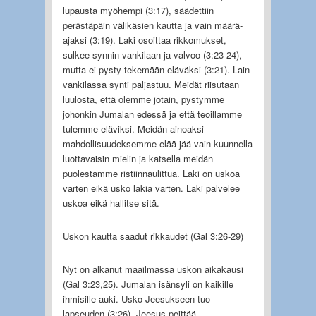
lupausta myöhempi (3:17), säädettiin
perästäpäin välikäsien kautta ja vain määrä-
ajaksi (3:19). Laki osoittaa rikkomukset,
sulkee synnin vankilaan ja valvoo (3:23-24),
mutta ei pysty tekemään eläväksi (3:21). Lain
vankilassa synti paljastuu. Meidät riisutaan
luulosta, että olemme jotain, pystymme
johonkin Jumalan edessä ja että teoillamme
tulemme eläviksi. Meidän ainoaksi
mahdollisuudeksemme elää jää vain kuunnella
luottavaisin mielin ja katsella meidän
puolestamme ristiinnaulittua. Laki on uskoa
varten eikä usko lakia varten. Laki palvelee
uskoa eikä hallitse sitä.
Uskon kautta saadut rikkaudet (Gal 3:26-29)
Nyt on alkanut maailmassa uskon aikakausi
(Gal 3:23,25). Jumalan isänsyli on kaikille
ihmisille auki. Usko Jeesukseen tuo
lapseuden (3:26). Jeesus peittää