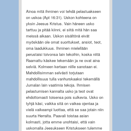
Ainoa mitä ihminen voi tehdä pelastuakseen
on uskoa (Apt 16:31). Uskon kohteena on
yksin Jeesus Kristus. Vain häneen usko
tarttuu ja pitää kiinni, ei siitä mitä hän saa
meissä aikaan. Uskon sisältönä eivät
myöskään ole omat suoritukset, ansiot, teot,
oma laadukkuus. Ihminen mielellään
perustaisi toivonsa lain tekoihin, koska niitä
Raamattu käskee tekemään ja ne ovat aina
selviä. Kolmeen kertaan niille sanotaan ei.
Mahdollisimman selvästi torjutaan
mahdollisuus tulla vanhurskaaksi tekemällä
Jumalan lain vaatimia tekoja. Ihmisen
pelastumisen kannalta usko ja teot ovat
ehdottomasti toisensa pois sulkevia. Usko on
tyhjä käsi, vaikka sitä on vaikea ojentaa ja
vielä vaikeampi luottaa, että se saa jotain niin
suurta Herralta. Paavali toistaa asian
kolmasti, jotta emme unohtaisi, että vain
uskomalla Jeesukseen Kristukseen tulemme