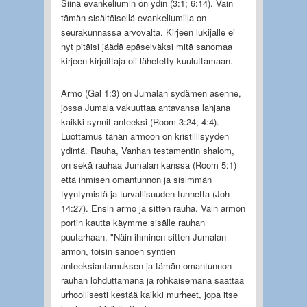
Siinä evankeliumin on ydin (3:1; 6:14). Vain
tämän sisältöisellä evankeliumilla on
seurakunnassa arvovalta. Kirjeen lukijalle ei
nyt pitäisi jäädä epäselväksi mitä sanomaa
kirjeen kirjoittaja oli lähetetty kuuluttamaan.
Armo (Gal 1:3) on Jumalan sydämen asenne,
jossa Jumala vakuuttaa antavansa lahjana
kaikki synnit anteeksi (Room 3:24; 4:4).
Luottamus tähän armoon on kristillisyyden
ydintä. Rauha, Vanhan testamentin shalom,
on sekä rauhaa Jumalan kanssa (Room 5:1)
että ihmisen omantunnon ja sisimmän
tyyntymistä ja turvallisuuden tunnetta (Joh
14:27). Ensin armo ja sitten rauha. Vain armon
portin kautta käymme sisälle rauhan
puutarhaan. "Näin ihminen sitten Jumalan
armon, toisin sanoen syntien
anteeksiantamuksen ja tämän omantunnon
rauhan lohduttamana ja rohkaisemana saattaa
urhoollisesti kestää kaikki murheet, jopa itse