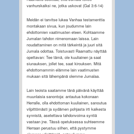
vanhurskaiksi ne, jotka uskovat (Gal 3:6-14)
Meidän ei tarvitse lukea Vanhaa testamenttia
montakaan sivua, kun joudumme lain
ehdottomien vaatimusten eteen. Kohtaamme
Jumalan tahdon nimenomaan laissa. Lain
noudattaminen on mitä tärkeintä ja juuri sitä
Jumala odottaa. Toistuvasti Raamattu näyttää
opettavan: Tee tämä, ole kuuliainen ja saat
siunauksen, jollet tee, saat kirouksen. Mitä
ehdottomammin elämme lain vaatimusten
mukaan sitä lähempänä olemme Jumalaa.
Lain teoista saatamme tänä päivänä käyttää
muunlaisia sanontoja: antautua kokonaan
Herralle, olla ehdottoman kuuliainen, sanoutua
vilpittömästi ja sydämen pohjasta irti kaikesta
synnistä, asetettava tahdonvoima syntiä
vastaan jne. Tässä opetuksessa suhteemme
Herraan perustuu siihen, että pystymme