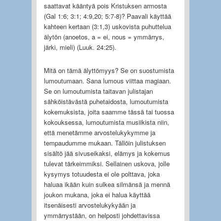
saattavat kääntyä pois Kristuksen armosta
(Gal 1:6; 3:1; 4:9,20; 5:7-8)? Paavali käyttää
kahteen kertaan (3:1,3) uskovista puhuttelua
älytön (anoetos, a = ei, nous = ymmärrys,
järki, mieli) (Luuk. 24:25).
Mitä on tämä älyttömyys? Se on suostumista
lumoutumaan. Sana lumous viittaa magiaan.
Se on lumoutumista taitavan julistajan
sähköistävästä puhetaidosta, lumoutumista
kokemuksista, joita saamme tässä tai tuossa
kokouksessa, lumoutumista musiikista niin,
että menetämme arvostelukykymme ja
tempaudumme mukaan. Tällöin julistuksen
sisältö jää sivuseikaksi, elämys ja kokemus
tulevat tärkeimmiksi. Sellainen uskova, jolle
kysymys totuudesta ei ole polttava, joka
haluaa ikään kuin sulkea silmänsä ja mennä
joukon mukana, joka ei halua käyttää
itsenäisesti arvostelukykyään ja
ymmärrystään, on helposti johdettavissa