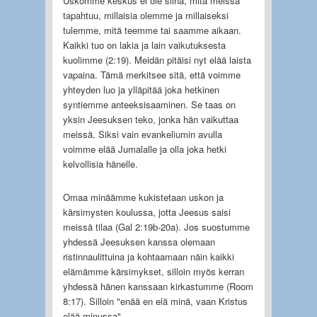
Uskomme keskus ei ole siinä, mitä meissä
tapahtuu, millaisia olemme ja millaiseksi
tulemme, mitä teemme tai saamme aikaan.
Kaikki tuo on lakia ja lain vaikutuksesta
kuolimme (2:19). Meidän pitäisi nyt elää laista
vapaina. Tämä merkitsee sitä, että voimme
yhteyden luo ja ylläpitää joka hetkinen
syntiemme anteeksisaaminen. Se taas on
yksin Jeesuksen teko, jonka hän vaikuttaa
meissä. Siksi vain evankeliumin avulla
voimme elää Jumalalle ja olla joka hetki
kelvollisia hänelle.
Omaa minäämme kukistetaan uskon ja
kärsimysten koulussa, jotta Jeesus saisi
meissä tilaa (Gal 2:19b-20a). Jos suostumme
yhdessä Jeesuksen kanssa olemaan
ristinnaulittuina ja kohtaamaan näin kaikki
elämämme kärsimykset, silloin myös kerran
yhdessä hänen kanssaan kirkastumme (Room
8:17). Silloin "enää en elä minä, vaan Kristus
elää minussa".