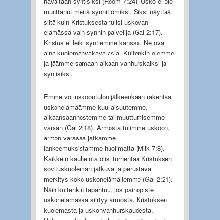
havaitaan syntisiksi (Room 7:24). Usko ei ole
muuttanut meitä synnittömiksi. Siksi näyttää
siltä kuin Kristuksesta tulisi uskovan
elämässä vain synnin palvelija (Gal 2:17).
Kristus ei leiki syntiemme kanssa. Ne ovat
aina kuolemanvakava asia. Kuitenkin olemme
ja jäämme samaan aikaan vanhurskaiksi ja
syntisiksi.
Emme voi uskoontulon jälkeenkään rakentaa
uskonelämäämme kuuliaisuutemme,
aikaansaannostemme tai muuttumisemme
varaan (Gal 2:18). Armosta tulimme uskoon,
armon varassa jatkamme
lankeemuksistamme huolimatta (Miik 7:8).
Kaikkein kauheinta olisi turhentaa Kristuksen
sovituskuoleman jatkuva ja perustava
merkitys koko uskonelämällemme (Gal 2:21).
Näin kuitenkin tapahtuu, jos painopiste
uskonelämässä siirtyy armosta, Kristuksen
kuolemasta ja uskonvanhurskaudesta.