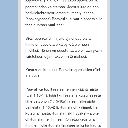
sepittämä. Se ei ole kuuluisien opettajien tai
perimätiedon välittämää. Jeesus itse on sen
henkilökohtaisesti antanut ilmestyksessä
(apokalypseos) Paavalille ja muille apostoleille
taas suoraan suullisesti.
Siksi evankeliumin julistaja ei saa etsiä
ihmisten suosiota eikä pyrkiä olemaan
mieliksi. Hänen on suostuttava olemaan yksin
Kristuksen orja maksoi, mitä maksoi.
Kristus on kutsunut Paavalin apostoliksi (Gal
1:13-27)
Paavali kertoo itsestään ennen kääntymistä
(Gal 1:13-14), kääntymisestä ja kutsumisesta
lähetystyöhön (1:15-16a) ja sen jälkeisistä
vaiheista (1:16b-24). Jumala oli valinnut, hän
kutsui armosta, Jumala näki hyväksi - aloite
oli Jumalan, ei ihmisen. On etuoikeus olla
ihminen, jolle Jumala ilmaisee ja jonka kautta