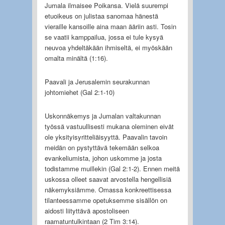
Jumala ilmaisee Poikansa. Vielä suurempi
etuoikeus on julistaa sanomaa hänestä
vieraille kansoille aina maan ääriin asti. Tosin
se vaatii kamppailua, jossa ei tule kysyä
neuvoa yhdeltäkään ihmiseltä, ei myöskään
omalta minältä (1:16).
Paavali ja Jerusalemin seurakunnan
johtomiehet (Gal 2:1-10)
Uskonnäkemys ja Jumalan valtakunnan
työssä vastuullisesti mukana oleminen eivät
ole yksityisyritteliäisyyttä. Paavalin tavoin
meidän on pystyttävä tekemään selkoa
evankeliumista, johon uskomme ja josta
todistamme muillekin (Gal 2:1-2). Ennen meitä
uskossa olleet saavat arvostella hengellisiä
näkemyksiämme. Omassa konkreettisessa
tilanteessamme opetuksemme sisällön on
aidosti liityttävä apostoliseen
raamatuntulkintaan (2 Tim 3:14).