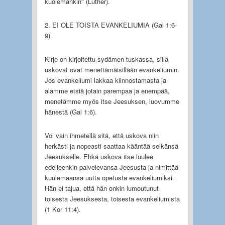
kuolemankin" (Luther).
2. EI OLE TOISTA EVANKELIUMIA (Gal 1:6-
9)
Kirje on kirjoitettu sydämen tuskassa, sillä
uskovat ovat menettämäisillään evankeliumin.
Jos evankeliumi lakkaa kiinnostamasta ja
alamme etsiä jotain parempaa ja enempää,
menetämme myös itse Jeesuksen, luovumme
hänestä (Gal 1:6).
Voi vain ihmetellä sitä, että uskova niin
herkästi ja nopeasti saattaa kääntää selkänsä
Jeesukselle. Ehkä uskova itse luulee
edelleenkin palvelevansa Jeesusta ja nimittää
kuulemaansa uutta opetusta evankeliumiksi.
Hän ei tajua, että hän onkin lumoutunut
toisesta Jeesuksesta, toisesta evankeliumista
(1 Kor 11:4).