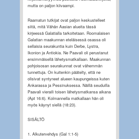
mutta on paljon kiivaampi.
Raamatun tutkijat ovat paljon keskustelleet
siitä, mitä Vähän Aasian alueita tässä
kirjeessä Galatialla tarkoitetaan. Roomalaisen
Galatian maakunnan eteläisessä osassa oli
sellaisia seurakuntia kuin Derbe, Lystra,
Ikonion ja Antiokia. Ne Paavali oli perustanut
ensimmäisellä lähetysmatkallaan. Maakunnan
pohjoisosan seurakunnat ovat vähemmän
tunnettuja. On kuitenkin päätelty, että ne
olisivat syntyneet alueen kaupungeissa kuten
Ankarassa ja Pessinuksessa. Näillä seuduilla
Paavali vieraili toisen lähetysmatkansa aikana
(Apt 16:6). Kolmannella matkallaan hän oli
myös käynyt siellä (18:23).
SISÄLTÖ
1. Alkutervehdys (Gal 1:1-5)