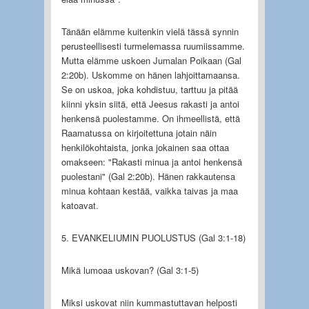
Tänään elämme kuitenkin vielä tässä synnin
perusteellisesti turmelemassa ruumiissamme.
Mutta elämme uskoen Jumalan Poikaan (Gal
2:20b). Uskomme on hänen lahjoittamaansa.
Se on uskoa, joka kohdistuu, tarttuu ja pitää
kiinni yksin siitä, että Jeesus rakasti ja antoi
henkensä puolestamme. On ihmeellistä, että
Raamatussa on kirjoitettuna jotain näin
henkilökohtaista, jonka jokainen saa ottaa
omakseen: "Rakasti minua ja antoi henkensä
puolestani" (Gal 2:20b). Hänen rakkautensa
minua kohtaan kestää, vaikka taivas ja maa
katoavat.
5. EVANKELIUMIN PUOLUSTUS (Gal 3:1-18)
Mikä lumoaa uskovan? (Gal 3:1-5)
Miksi uskovat niin kummastuttavan helposti