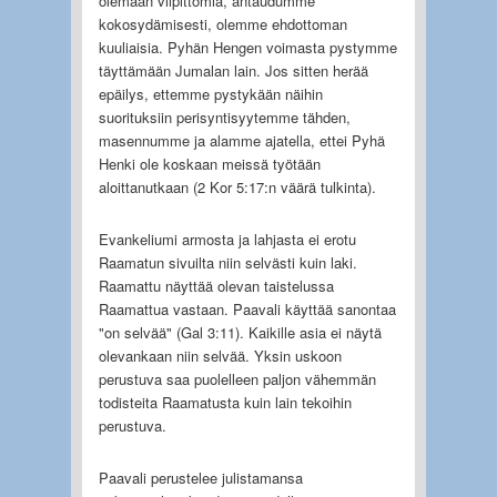
olemaan vilpittömiä, antaudumme
kokosydämisesti, olemme ehdottoman
kuuliaisia. Pyhän Hengen voimasta pystymme
täyttämään Jumalan lain. Jos sitten herää
epäilys, ettemme pystykään näihin
suorituksiin perisyntisyytemme tähden,
masennumme ja alamme ajatella, ettei Pyhä
Henki ole koskaan meissä työtään
aloittanutkaan (2 Kor 5:17:n väärä tulkinta).
Evankeliumi armosta ja lahjasta ei erotu
Raamatun sivuilta niin selvästi kuin laki.
Raamattu näyttää olevan taistelussa
Raamattua vastaan. Paavali käyttää sanontaa
"on selvää" (Gal 3:11). Kaikille asia ei näytä
olevankaan niin selvää. Yksin uskoon
perustuva saa puolelleen paljon vähemmän
todisteita Raamatusta kuin lain tekoihin
perustuva.
Paavali perustelee julistamansa