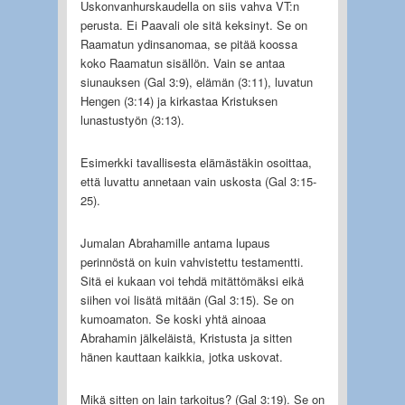
Uskonvanhurskaudella on siis vahva VT:n
perusta. Ei Paavali ole sitä keksinyt. Se on
Raamatun ydinsanomaa, se pitää koossa
koko Raamatun sisällön. Vain se antaa
siunauksen (Gal 3:9), elämän (3:11), luvatun
Hengen (3:14) ja kirkastaa Kristuksen
lunastustyön (3:13).
Esimerkki tavallisesta elämästäkin osoittaa,
että luvattu annetaan vain uskosta (Gal 3:15-
25).
Jumalan Abrahamille antama lupaus
perinnöstä on kuin vahvistettu testamentti.
Sitä ei kukaan voi tehdä mitättömäksi eikä
siihen voi lisätä mitään (Gal 3:15). Se on
kumoamaton. Se koski yhtä ainoaa
Abrahamin jälkeläistä, Kristusta ja sitten
hänen kauttaan kaikkia, jotka uskovat.
Mikä sitten on lain tarkoitus? (Gal 3:19). Se on