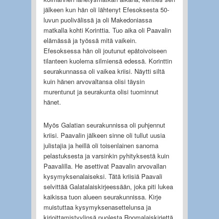
jälkeen kun hän oli lähtenyt Efesoksesta 50-
luvun puolivälissä ja oli Makedoniassa
matkalla kohti Korinttia. Tuo aika oli Paavalin
elämässä ja työssä mitä vaikein.
Efesoksessa hän oli joutunut epätoivoiseen
tilanteen kuolema silmiensä edessä. Korinttin
seurakunnassa oli vaikea kriisi. Näytti siltä
kuin hänen arvovaltansa olisi täysin
murentunut ja seurakunta olisi tuominnut
hänet.
Myös Galatian seurakunnissa oli puhjennut
kriisi. Paavalin jälkeen sinne oli tullut uusia
julistajia ja heillä oli toisenlainen sanoma
pelastuksesta ja varsinkin pyhityksestä kuin
Paavalilla. He asettivat Paavalin arvovallan
kysymyksenalaiseksi. Tätä kriisiä Paavali
selvittää Galatalaiskirjeessään, joka piti lukea
kaikissa tuon alueen seurakunnissa. Kirje
muistuttaa kysymyksenasettelunsa ja
kirjoittamistyylinsä puolesta Roomalaiskirjettä,