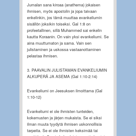
Jumalan sana kiroaa (anathema) jokaisen
ihmisen, myös apostolin ja jopa taivaan
enkelinkin, jos tämä muuttaa evankeliumin
sisällön joksikin toiseksi. Gal 1:8 on
profeetallinen, sillä Muhammed sai enkelin
kautta Koraanin. On vain yksi evankeliumi. Se
aina muuttumaton ja sama. Vain sen
julistaminen ja uskossa vastaanottaminen
pelastaa ihmisen.
3. PAAVALIN JULISTAMAN EVANKELIUMIN
ALKUPERÄ JA ASEMA (Gal 1:10-2:14)
Evankeliumi on Jeesuksen ilmoittama (Gal
1:10-12)
Evankeliumi ei ole ihmisten tunteiden,
kokemusten ja järjen mukaista. Se ei siksi
ilman muuta tyydytä ihmisen uskonnollisia
tarpeita. Se ei ole ihmisten keksimää tai