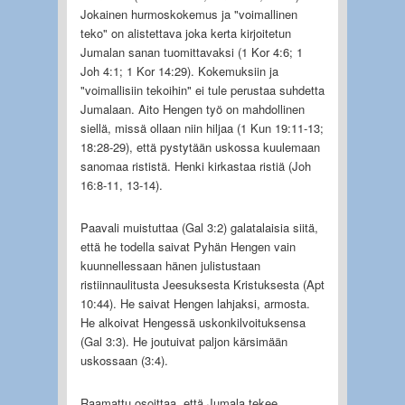
Jokainen hurmoskokemus ja "voimallinen
teko" on alistettava joka kerta kirjoitetun
Jumalan sanan tuomittavaksi (1 Kor 4:6; 1
Joh 4:1; 1 Kor 14:29). Kokemuksiin ja
"voimallisiin tekoihin" ei tule perustaa suhdetta
Jumalaan. Aito Hengen työ on mahdollinen
siellä, missä ollaan niin hiljaa (1 Kun 19:11-13;
18:28-29), että pystytään uskossa kuulemaan
sanomaa rististä. Henki kirkastaa ristiä (Joh
16:8-11, 13-14).
Paavali muistuttaa (Gal 3:2) galatalaisia siitä,
että he todella saivat Pyhän Hengen vain
kuunnellessaan hänen julistustaan
ristiinnaulitusta Jeesuksesta Kristuksesta (Apt
10:44). He saivat Hengen lahjaksi, armosta.
He alkoivat Hengessä uskonkilvoituksensa
(Gal 3:3). He joutuivat paljon kärsimään
uskossaan (3:4).
Raamattu osoittaa, että Jumala tekee