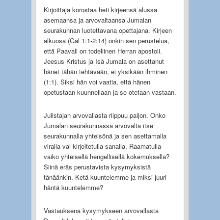
Kirjoittaja korostaa heti kirjeensä alussa
asemaansa ja arvovaltaansa Jumalan
seurakunnan luotettavana opettajana. Kirjeen
alkuosa (Gal 1:1-2:14) onkin sen perustelua,
että Paavali on todellinen Herran apostoli.
Jeesus Kristus ja Isä Jumala on asettanut
hänet tähän tehtävään, ei yksikään ihminen
(1:1). Siksi hän voi vaatia, että hänen
opetustaan kuunnellaan ja se otetaan vastaan.
Julistajan arvovallasta riippuu paljon. Onko
Jumalan seurakunnassa arvovalta itse
seurakunnalla yhteisönä ja sen asettamalla
viralla vai kirjoitetulla sanalla, Raamatulla
vaiko yhteisellä hengellisellä kokemuksella?
Siinä eräs perustavista kysymyksistä
tänäänkin. Ketä kuuntelemme ja miksi juuri
häntä kuuntelemme?
Vastauksena kysymykseen arvovallasta