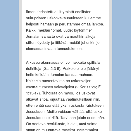
Ilman tiedostettua liittymistä edellisten
sukupolvien uskonvakaumukseen kuljemme
helposti harhaan ja perustamme omaa lahkoa.
Kaikki meidän "omat, uudet löytömme"
Jumalan sanasta ovat varmastikin aikoja
sitten löydetty ja liittävät meidät johonkin jo
olemassaolevaan tunnustukseen.
Alkuseurakunnassa oli voimakkaita opillisia
ristiriitoja (Gal 2:3-5). Perkele ei ole jättänyt
hetkeksikään Jumalan kansaa rauhaan.
Kaikkein masentavinta on uskonveljen
osoittautuminen valeveljeksi (2 Kor 11:26; Fil
1:15-17). Tuhoisaa on myös, jos uskovat
alkavat sitoa, orjuuttaa vaatimuksillaan niin,
etten enää saa elää yksin uskosta Kristuksen
Jeesuksen. Meille voidaan väittää, että usko
Jeesukseen ei riitä. Tarvitaan jotain enemmän.
On saatava henkikaste, kielet, uusi voima,
sinun on muututtava toiseksi, paremmaksi,