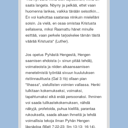
saata langeta. Nöyrry ja pelkää, ettet vaan
huomenna lankea, vaikka tänään seisotkin...
En voi karkottaa saatanaa niinkuin mielelläni
soisin. Ja vielä, en osaa omistaa Kristusta
sellaisena, miksi Raamattu hänet minulle
esittää, vaan perkele tarjoskelee tämän tästä
väärää Kristusta" (Luther).
Jos opetus Pyhästä Hengestä, Hengen
saamisen ehdoista (= sinun pitää tehdä),
voimateoista ja niiden aikaansaamisen
menetelmistä työntää sivuun kuulutuksen
ristiinnaulitusta (Gal 3:1b) ollaan pian
"lihassa", sielullisten voimien vallassa. Henki
tulkitaan kokemukseksi, voimaksi,
tapahtumaksi eikä enää persoonaksi. Ihminen
voi saada tulikastekokemuksen, nähdä
näkyjä, profetoida, puhua kielillä, parantaa
rukouksella, saada aikaan ihmeitä ja tehdä
voimallisia tekoja ilman Pyhän Hengen
läsnäoloa (Matt 7:22-23; Ilm 13:13; 16:14).