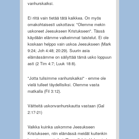
vanhurskaiksi.
Ei riitä vain tietää tätä kaikkea. On myös
omakohtaisesti uskottava: "Olemme mekin
uskoneet Jeesukseen Kristukseen". Tässä
käydään elämme vaikeimmat taistelut. Ei ole
koskaan helppo vain uskoa Jeesukseen (Mark
9:24; Joh 4:48; 20:29). Suurin asia
elämässämme on säilyttää tämä usko loppuun
asti (2 Tim 4:7; Luuk 18:8).
"Jotta tulisimme vanhurskaiksi" - emme ole
vielä tulleet täydellisiksi. Olemme vasta
matkalla (Fil 3:12).
Väitteitä uskonvanhurskautta vastaan (Gal
2:17-21)
Vaikka kuinka uskomme Jeesukseen
Kristukseen, niin elämässä meidät kuitenkin