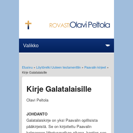
Etusivu
»
Löytöretki Uuteen testamenttiin
»
Paavalin kirjeet
»
Olet täällä
Kirje Galatalaisille
Kirje Galatalaisille
Olavi Peltola
JOHDANTO
Galatalaiskirje on yksi Paavalin opillisista
pääkirjeistä. Se on kirjoitettu Paavalin
kolmannen lähetysmatkan aikana, kenties sen