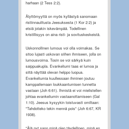
harhaan (2 Tess 2:2).
Älyttömyyttä on myös kyllästyä sanomaan
ristiinnaulitusta Jeesuksesta (1 Kor 2:2) ja
etsiä jotakin iskevämpää. Todellinen
kristillisyys on aina risti- ja sovituskeskeistä.
Uskonnollinen lumous voi olla voimakas. Se
sitoo lujasti uskovan siihen ihmiseen, jolla on
lumousvoima. Tosin se voi särkyä kuin
saippuakupla. Evankeliumi taas ei lumoa ja
siitä näyttää olevan helppo luopua.
Evankeliumia kuullessaan ihminen joutuu
kamppailemaan loukkaantumisen tunnetta
vastaan (Joh 6:61). Ihmistä ei voi mielistellen
johtaa evankeliumin vastaanottamiseen (Gal
1:10). Jeesus kysyykin toistuvasti omiltaan:
"Tahdotteko tekin mennä pois" (Joh 6:67, KR
1938).
"Älä nyt sano minä olen täydellinen, minä en