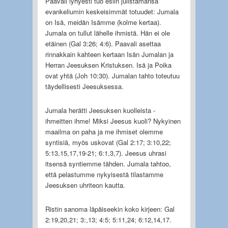
Paavali lyhyesti tuo esiin julistamansa
evankeliumin keskeisimmät totuudet: Jumala
on Isä, meidän Isämme (kolme kertaa).
Jumala on tullut lähelle ihmistä. Hän ei ole
etäinen (Gal 3:26; 4:6). Paavali asettaa
rinnakkain kahteen kertaan Isän Jumalan ja
Herran Jeesuksen Kristuksen. Isä ja Poika
ovat yhtä (Joh 10:30). Jumalan tahto toteutuu
täydellisesti Jeesuksessa.
Jumala herätti Jeesuksen kuolleista -
ihmeitten ihme! Miksi Jeesus kuoli? Nykyinen
maailma on paha ja me ihmiset olemme
syntisiä, myös uskovat (Gal 2:17; 3:10,22;
5:13,15,17,19-21; 6:1,3,7). Jeesus uhrasi
itsensä syntiemme tähden. Jumala tahtoo,
että pelastumme nykyisestä tilastamme
Jeesuksen uhriteon kautta.
Ristin sanoma läpäiseekin koko kirjeen: Gal
2:19,20,21; 3:,13; 4:5; 5:11,24; 6:12,14,17.