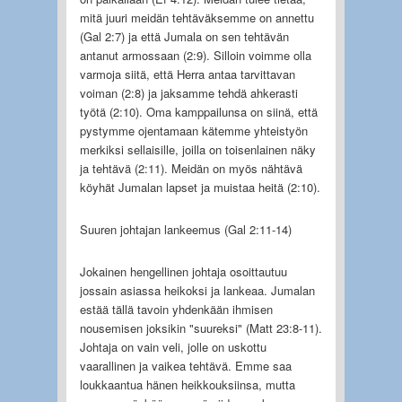
mitä juuri meidän tehtäväksemme on annettu
(Gal 2:7) ja että Jumala on sen tehtävän
antanut armossaan (2:9). Silloin voimme olla
varmoja siitä, että Herra antaa tarvittavan
voiman (2:8) ja jaksamme tehdä ahkerasti
työtä (2:10). Oma kamppailunsa on siinä, että
pystymme ojentamaan kätemme yhteistyön
merkiksi sellaisille, joilla on toisenlainen näky
ja tehtävä (2:11). Meidän on myös nähtävä
köyhät Jumalan lapset ja muistaa heitä (2:10).
Suuren johtajan lankeemus (Gal 2:11-14)
Jokainen hengellinen johtaja osoittautuu
jossain asiassa heikoksi ja lankeaa. Jumalan
estää tällä tavoin yhdenkään ihmisen
nousemisen joksikin "suureksi" (Matt 23:8-11).
Johtaja on vain veli, jolle on uskottu
vaarallinen ja vaikea tehtävä. Emme saa
loukkaantua hänen heikkouksiinsa, mutta