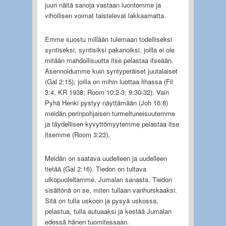
juuri näitä sanoja vastaan luontomme ja
vihollisen voimat taistelevat lakkaamatta.
Emme suostu millään tulemaan todelliseksi
syntiseksi, syntisiksi pakanoiksi, joilla ei ole
mitään mahdollisuutta itse pelastaa itseään.
Asennoidumme kuin syntyperäiset juutalaiset
(Gal 2:15), joilla on mihin luottaa lihassa (Fil
3:4, KR 1938; Room 10:2-3; 9:30-32). Vain
Pyhä Henki pystyy näyttämään (Joh 16:8)
meidän perinpohjaisen turmeltuneisuutemme
ja täydellisen kyvyttömyytemme pelastaa itse
itsemme (Room 3:23).
Meidän on saatava uudelleen ja uudelleen
tietää (Gal 2:16). Tiedon on tultava
ulkopuoleltamme, Jumalan sanasta. Tiedon
sisältönä on se, miten tullaan vanhurskaaksi.
Sitä on tulla uskoon ja pysyä uskossa,
pelastua, tulla autuaaksi ja kestää Jumalan
edessä hänen tuomitessaan.