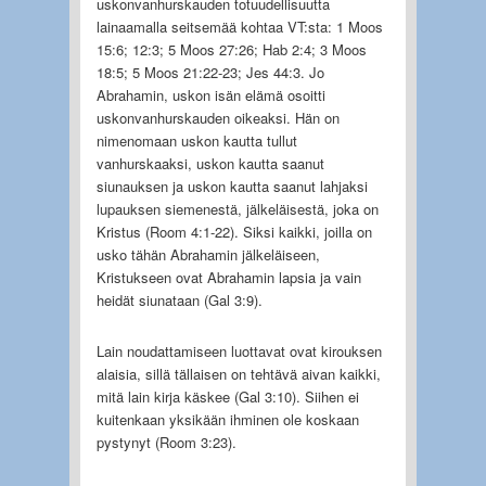
uskonvanhurskauden totuudellisuutta
lainaamalla seitsemää kohtaa VT:sta: 1 Moos
15:6; 12:3; 5 Moos 27:26; Hab 2:4; 3 Moos
18:5; 5 Moos 21:22-23; Jes 44:3. Jo
Abrahamin, uskon isän elämä osoitti
uskonvanhurskauden oikeaksi. Hän on
nimenomaan uskon kautta tullut
vanhurskaaksi, uskon kautta saanut
siunauksen ja uskon kautta saanut lahjaksi
lupauksen siemenestä, jälkeläisestä, joka on
Kristus (Room 4:1-22). Siksi kaikki, joilla on
usko tähän Abrahamin jälkeläiseen,
Kristukseen ovat Abrahamin lapsia ja vain
heidät siunataan (Gal 3:9).
Lain noudattamiseen luottavat ovat kirouksen
alaisia, sillä tällaisen on tehtävä aivan kaikki,
mitä lain kirja käskee (Gal 3:10). Siihen ei
kuitenkaan yksikään ihminen ole koskaan
pystynyt (Room 3:23).