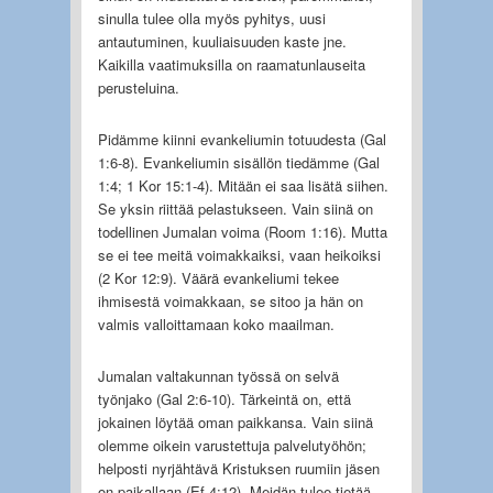
sinulla tulee olla myös pyhitys, uusi
antautuminen, kuuliaisuuden kaste jne.
Kaikilla vaatimuksilla on raamatunlauseita
perusteluina.
Pidämme kiinni evankeliumin totuudesta (Gal
1:6-8). Evankeliumin sisällön tiedämme (Gal
1:4; 1 Kor 15:1-4). Mitään ei saa lisätä siihen.
Se yksin riittää pelastukseen. Vain siinä on
todellinen Jumalan voima (Room 1:16). Mutta
se ei tee meitä voimakkaiksi, vaan heikoiksi
(2 Kor 12:9). Väärä evankeliumi tekee
ihmisestä voimakkaan, se sitoo ja hän on
valmis valloittamaan koko maailman.
Jumalan valtakunnan työssä on selvä
työnjako (Gal 2:6-10). Tärkeintä on, että
jokainen löytää oman paikkansa. Vain siinä
olemme oikein varustettuja palvelutyöhön;
helposti nyrjähtävä Kristuksen ruumiin jäsen
on paikallaan (Ef 4:12). Meidän tulee tietää,