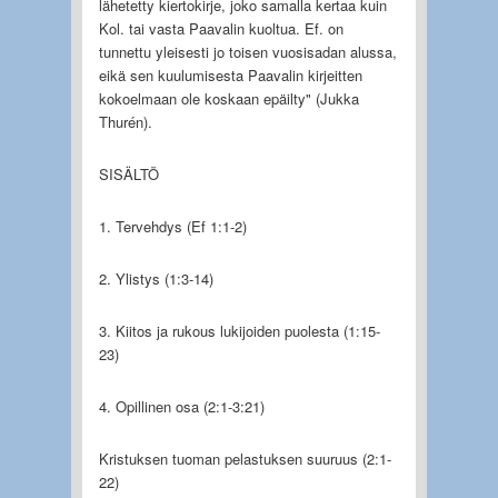
lähetetty kiertokirje, joko samalla kertaa kuin
Kol. tai vasta Paavalin kuoltua. Ef. on
tunnettu yleisesti jo toisen vuosisadan alussa,
eikä sen kuulumisesta Paavalin kirjeitten
kokoelmaan ole koskaan epäilty" (Jukka
Thurén).
SISÄLTÖ
1. Tervehdys (Ef 1:1-2)
2. Ylistys (1:3-14)
3. Kiitos ja rukous lukijoiden puolesta (1:15-
23)
4. Opillinen osa (2:1-3:21)
Kristuksen tuoman pelastuksen suuruus (2:1-
22)