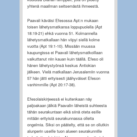
yhtenä maailman seitsemästä ihmeestä.
Paavali käväisi Efesossa Apt:n mukaan
toisen lähetysmatkansa loppupuolella (Apt
18:19-21) ehkä vuonna 51. Kolmannella
lähetysmatkallaan hän viipyi siellä kolme
vuotta (Apt 19:1-10). Missään muussa
kaupungissa ei Paavali lähetysmatkoillaan
vaikuttanut niin kauan kuin täällä. Efeso oli
hänen lähetystyönsä keskus Antiokian
jälkeen. Vielä matkallaan Jerusalemiin vuonna
57 hän jätti erityisesti jäähyväiset Efeson
vanhimmille (Apt 20:17-38).
Efesolaiskirjeessä ei kuitenkaan näy
paljoakaan jälkiä Paavalin läheistä suhteesta
tähän seurakuntaan eikä siinä oteta esille
mitään erityisiä seurakunnassa olleita
ongelmia. Siksi on päätelty, että se on ollutkin
alunperin useille tuon alueen seurakunnille