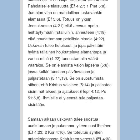
Paholaiselle tilaisuutta (Ef 4:27; 1 Piet 5:8).
Jumalan viha on mahdollinen uskovankin
elämässä (Ef 5:6). Totuus on yksin
Jeesuksessa (4:21) eikä Jeesus opeta
heittäytymään irstailuihin, ahneuteen (4:19)
eikä noudattamaan petollisia himoja (4:22).
Uskovan tulee tietoisesti ja jopa päivittäin
hylätä tällainen houkutteleva elämäntapa ja
vanha minä (4:22) tunnustamalla väärä
vääräksi. Se on elämistä valon lapsena (5:8),
jossa kaikki tuodaan päivänvaloon ja
paljastetaan (5:11,13). Se on suostumista
siihen, että Kristus valaisee (5:14) ja paljastaa
sisimmät aikeet ja ajatukset (Hepr 4:12; Ps
51:5,8). Ihmisille ei yleensä tule paljastaa
sisintään.
Samaan aikaan uskovan tulee suostua
uudistumaan ja pukemaan ylleen uusi ihminen
(Ef 4:23; 2 Kor 4:16). Se toteutuu syntien
anteeksiannossa Kristuksen veressä (Ef 4:32;