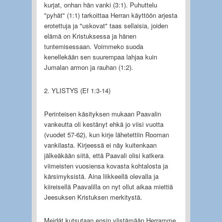
kurjat, onhan hän vanki (3:1). Puhuttelu
"pyhät" (1:1) tarkoittaa Herran käyttöön arjesta
erotettuja ja "uskovat" taas sellaisia, joiden
elämä on Kristuksessa ja hänen
tuntemisessaan. Voimmeko suoda
kenellekään sen suurempaa lahjaa kuin
Jumalan armon ja rauhan (1:2).
2. YLISTYS (Ef 1:3-14)
Perinteisen käsityksen mukaan Paavalin
vankeutta oli kestänyt ehkä jo viisi vuotta
(vuodet 57-62), kun kirje lähetettiin Rooman
vankilasta. Kirjeessä ei näy kuitenkaan
jälkeäkään siitä, että Paavali olisi katkera
viimeisten vuosiensa kovasta kohtalosta ja
kärsimyksistä. Aina liikkeellä olevalla ja
kiireisellä Paavalilla on nyt ollut aikaa miettiä
Jeesuksen Kristuksen merkitystä.
Meidät kutsutaan ensin ylistämään Herramme