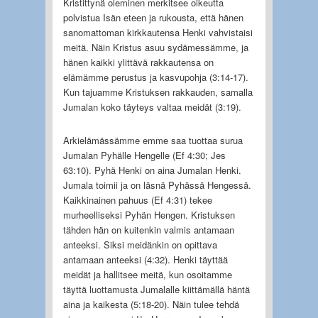
Kristittynä oleminen merkitsee oikeutta
polvistua Isän eteen ja rukousta, että hänen
sanomattoman kirkkautensa Henki vahvistaisi
meitä. Näin Kristus asuu sydämessämme, ja
hänen kaikki ylittävä rakkautensa on
elämämme perustus ja kasvupohja (3:14-17).
Kun tajuamme Kristuksen rakkauden, samalla
Jumalan koko täyteys valtaa meidät (3:19).
Arkielämässämme emme saa tuottaa surua
Jumalan Pyhälle Hengelle (Ef 4:30; Jes
63:10). Pyhä Henki on aina Jumalan Henki.
Jumala toimii ja on läsnä Pyhässä Hengessä.
Kaikkinainen pahuus (Ef 4:31) tekee
murheelliseksi Pyhän Hengen. Kristuksen
tähden hän on kuitenkin valmis antamaan
anteeksi. Siksi meidänkin on opittava
antamaan anteeksi (4:32). Henki täyttää
meidät ja hallitsee meitä, kun osoitamme
täyttä luottamusta Jumalalle kiittämällä häntä
aina ja kaikesta (5:18-20). Näin tulee tehdä