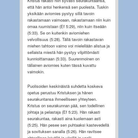
Kristus rakasti niin syvästi seurakuntaansa,
että hän antoi henkensä sen puolesta. Tuskin
yksikään aviomies pystyy sillä tavoin
rakastamaan vaimoaan, rakastamaan niin kuin
omaa ruumistaan (Ef 5:29), niin kuin itseään
(5:33). Se on kuitenkin aviomiehen
velvollisuus (5:28). Tällä tavoin rakastavan
miehen tahtoon vaimo voi mielellään alistua ja
sellaista miestä hän pystyy vilpittömästi
kunnioittamaan (5:33). Suurenmoinen on
tällainen aviomies kuten tässä kuvattu
vaimokin.
Puolisoiden keskinäistä suhdetta koskeva
opetus perustuu Kristuksen ja hänen
seurakuntansa ihmeelliseen yhteyteen.
Kristus on seurakunnan pää, sen todellinen
johtaja ja pelastaja (Ef 5:23). Hän rakasti
seurakuntaa, rakasti aina kuolemaan asti
(5:25). Hän pesee sen puhtaaksi kastevedellä
ja sovituksen sanalla (5:26). Hän ravitsee
ehtoollisen leivällä ja viinillä ja vaalii