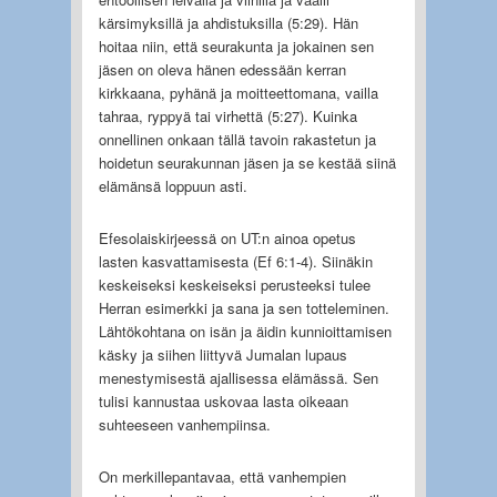
kärsimyksillä ja ahdistuksilla (5:29). Hän
hoitaa niin, että seurakunta ja jokainen sen
jäsen on oleva hänen edessään kerran
kirkkaana, pyhänä ja moitteettomana, vailla
tahraa, ryppyä tai virhettä (5:27). Kuinka
onnellinen onkaan tällä tavoin rakastetun ja
hoidetun seurakunnan jäsen ja se kestää siinä
elämänsä loppuun asti.
Efesolaiskirjeessä on UT:n ainoa opetus
lasten kasvattamisesta (Ef 6:1-4). Siinäkin
keskeiseksi keskeiseksi perusteeksi tulee
Herran esimerkki ja sana ja sen totteleminen.
Lähtökohtana on isän ja äidin kunnioittamisen
käsky ja siihen liittyvä Jumalan lupaus
menestymisestä ajallisessa elämässä. Sen
tulisi kannustaa uskovaa lasta oikeaan
suhteeseen vanhempiinsa.
On merkillepantavaa, että vanhempien