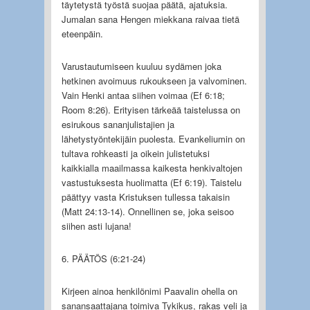
täytetystä työstä suojaa päätä, ajatuksia.
Jumalan sana Hengen miekkana raivaa tietä
eteenpäin.
Varustautumiseen kuuluu sydämen joka
hetkinen avoimuus rukoukseen ja valvominen.
Vain Henki antaa siihen voimaa (Ef 6:18;
Room 8:26). Erityisen tärkeää taistelussa on
esirukous sananjulistajien ja
lähetystyöntekijäin puolesta. Evankeliumin on
tultava rohkeasti ja oikein julistetuksi
kaikkialla maailmassa kaikesta henkivaltojen
vastustuksesta huolimatta (Ef 6:19). Taistelu
päättyy vasta Kristuksen tullessa takaisin
(Matt 24:13-14). Onnellinen se, joka seisoo
siihen asti lujana!
6. PÄÄTÖS (6:21-24)
Kirjeen ainoa henkilönimi Paavalin ohella on
sanansaattajana toimiva Tykikus, rakas veli ja