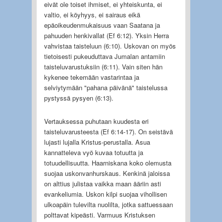
eivät ole toiset ihmiset, ei yhteiskunta, ei
valtio, ei köyhyys, ei sairaus eikä
epäoikeudenmukaisuus vaan Saatana ja
pahuuden henkivallat (Ef 6:12). Yksin Herra
vahvistaa taisteluun (6:10). Uskovan on myös
tietoisesti pukeuduttava Jumalan antamiin
taisteluvarustuksiin (6:11). Vain siten hän
kykenee tekemään vastarintaa ja
selviytymään "pahana päivänä" taistelussa
pystyssä pysyen (6:13).
Vertauksessa puhutaan kuudesta eri
taisteluvarusteesta (Ef 6:14-17). On seistävä
lujasti lujalla Kristus-perustalla. Asua
kannatteleva vyö kuvaa totuutta ja
totuudellisuutta. Haarniskana koko olemusta
suojaa uskonvanhurskaus. Kenkinä jaloissa
on alttius julistaa vaikka maan ääriin asti
evankeliumia. Uskon kilpi suojaa vihollisen
ulkoapäin tulevilta nuolilta, jotka sattuessaan
polttavat kipeästi. Varmuus Kristuksen