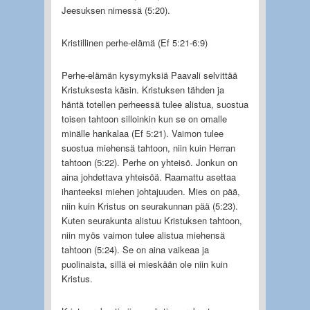
Jeesuksen nimessä (5:20).
Kristillinen perhe-elämä (Ef 5:21-6:9)
Perhe-elämän kysymyksiä Paavali selvittää
Kristuksesta käsin. Kristuksen tähden ja
häntä totellen perheessä tulee alistua, suostua
toisen tahtoon silloinkin kun se on omalle
minälle hankalaa (Ef 5:21). Vaimon tulee
suostua miehensä tahtoon, niin kuin Herran
tahtoon (5:22). Perhe on yhteisö. Jonkun on
aina johdettava yhteisöä. Raamattu asettaa
ihanteeksi miehen johtajuuden. Mies on pää,
niin kuin Kristus on seurakunnan pää (5:23).
Kuten seurakunta alistuu Kristuksen tahtoon,
niin myös vaimon tulee alistua miehensä
tahtoon (5:24). Se on aina vaikeaa ja
puolinaista, sillä ei mieskään ole niin kuin
Kristus.