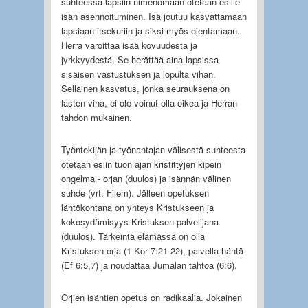
suhteessa lapsiin nimenomaan otetaan esille
isän asennoituminen. Isä joutuu kasvattamaan
lapsiaan itsekuriin ja siksi myös ojentamaan.
Herra varoittaa isää kovuudesta ja
jyrkkyydestä. Se herättää aina lapsissa
sisäisen vastustuksen ja lopulta vihan.
Sellainen kasvatus, jonka seurauksena on
lasten viha, ei ole voinut olla oikea ja Herran
tahdon mukainen.
Työntekijän ja työnantajan välisestä suhteesta
otetaan esiin tuon ajan kristittyjen kipein
ongelma - orjan (duulos) ja isännän välinen
suhde (vrt. Filem). Jälleen opetuksen
lähtökohtana on yhteys Kristukseen ja
kokosydämisyys Kristuksen palvelijana
(duulos). Tärkeintä elämässä on olla
Kristuksen orja (1 Kor 7:21-22), palvella häntä
(Ef 6:5,7) ja noudattaa Jumalan tahtoa (6:6).
Orjien isäntien opetus on radikaalia. Jokainen