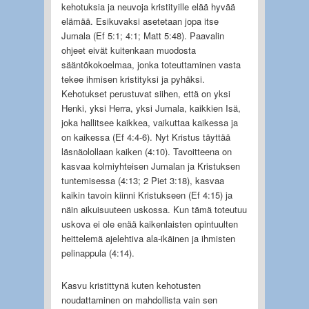
kehotuksia ja neuvoja kristityille elää hyvää
elämää. Esikuvaksi asetetaan jopa itse
Jumala (Ef 5:1; 4:1; Matt 5:48). Paavalin
ohjeet eivät kuitenkaan muodosta
sääntökokoelmaa, jonka toteuttaminen vasta
tekee ihmisen kristityksi ja pyhäksi.
Kehotukset perustuvat siihen, että on yksi
Henki, yksi Herra, yksi Jumala, kaikkien Isä,
joka hallitsee kaikkea, vaikuttaa kaikessa ja
on kaikessa (Ef 4:4-6). Nyt Kristus täyttää
läsnäolollaan kaiken (4:10). Tavoitteena on
kasvaa kolmiyhteisen Jumalan ja Kristuksen
tuntemisessa (4:13; 2 Piet 3:18), kasvaa
kaikin tavoin kiinni Kristukseen (Ef 4:15) ja
näin aikuisuuteen uskossa. Kun tämä toteutuu
uskova ei ole enää kaikenlaisten opintuulten
heittelemä ajelehtiva ala-ikäinen ja ihmisten
pelinappula (4:14).
Kasvu kristittynä kuten kehotusten
noudattaminen on mahdollista vain sen