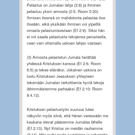
Pelastus on Jumalan lahja (2:8) ja ihminen
pelastuu yksin armosta (2:5; Room 5:20).
Ihmisen itsensä on mahdotonta pelastaa itse
itseään, eikä yksikään ihminen voi ylpeillä
omasta pelastumisestaan (Ef 2:9). Siksi hän
ei voi saada pelastusta tekojensa perusteella,
vaan vain ottamalla uskoen lahjan vastaan.
(3) Armosta pelastetun Jumala herättää
yhdessä Kristuksen kanssa (Ef 2:6; Room
6:5) ja tekee eläväksi. Jokainen uskova on
luotu Kristuksen Jeesuksen yhteyteen
tekemään Jumalan tarkoittamia hyviä tekoja
lähimmäistemme parhaaksi (Ef 2:10; Room
8:4,12).
Kristuksen pelastustyön suuruus tulee
näkyviin myös siinä, että hänen veressään me
kaukana olevat pääsemme Jumalaa lähelle
(Ef 2:13). Nyt Kristus on meidän rauhamme
(2:14). Hän purki myös juutalaisia ja pakanoita