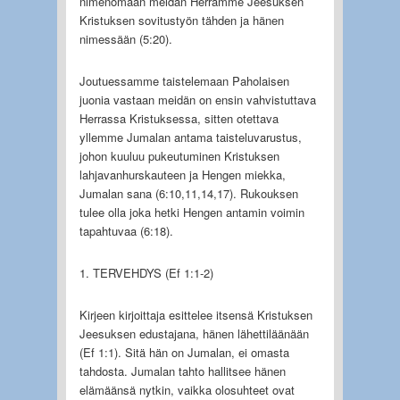
nimenomaan meidän Herramme Jeesuksen
Kristuksen sovitustyön tähden ja hänen
nimessään (5:20).
Joutuessamme taistelemaan Paholaisen
juonia vastaan meidän on ensin vahvistuttava
Herrassa Kristuksessa, sitten otettava
yllemme Jumalan antama taisteluvarustus,
johon kuuluu pukeutuminen Kristuksen
lahjavanhurskauteen ja Hengen miekka,
Jumalan sana (6:10,11,14,17). Rukouksen
tulee olla joka hetki Hengen antamin voimin
tapahtuvaa (6:18).
1. TERVEHDYS (Ef 1:1-2)
Kirjeen kirjoittaja esittelee itsensä Kristuksen
Jeesuksen edustajana, hänen lähettiläänään
(Ef 1:1). Sitä hän on Jumalan, ei omasta
tahdosta. Jumalan tahto hallitsee hänen
elämäänsä nytkin, vaikka olosuhteet ovat