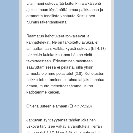
Liian moni uskova jää kuitenkin alaikäisenä
ajelehtimaan löytämättä omaa paikkaansa ja
ottamatta todellista vastuuta Kristuksen
ruumiin rakentamisesta.
Raamatun kehotukset rohkaisevat ja
kannattelevat. Ne on tarkoitettu avuksi, ei
lamauttamaan, vaikka kypsä uskova (Ef 4:13)
näkeekin kuinka kaukana hän on vielä
tavoitteestaan. Edistyminen tavoitteen
saavuttamisessa ei pelasta, sillä yksin
armosta olemme pelastetut (2:8). Kehotusten
heikko toteuttaminen ei tuhoa lahjaksi saatua
armoa, mutta menettäessämme uskon
kadotamme kaiken.
Ohjeita uuteen elämään (Ef 4:17-5:20)
Jatkuvan syntisyytensä tähden jokainen
uskova tarvitsee vakavia varoituksia Herran
nimeen (Ef 4:17; Hepr 4:6), ettei vain antaisi