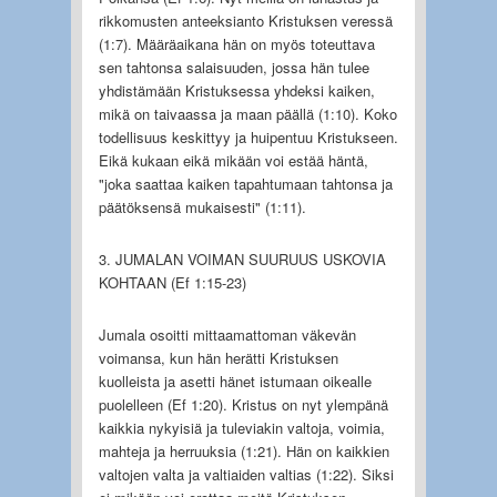
rikkomusten anteeksianto Kristuksen veressä
(1:7). Määräaikana hän on myös toteuttava
sen tahtonsa salaisuuden, jossa hän tulee
yhdistämään Kristuksessa yhdeksi kaiken,
mikä on taivaassa ja maan päällä (1:10). Koko
todellisuus keskittyy ja huipentuu Kristukseen.
Eikä kukaan eikä mikään voi estää häntä,
"joka saattaa kaiken tapahtumaan tahtonsa ja
päätöksensä mukaisesti" (1:11).
3. JUMALAN VOIMAN SUURUUS USKOVIA
KOHTAAN (Ef 1:15-23)
Jumala osoitti mittaamattoman väkevän
voimansa, kun hän herätti Kristuksen
kuolleista ja asetti hänet istumaan oikealle
puolelleen (Ef 1:20). Kristus on nyt ylempänä
kaikkia nykyisiä ja tuleviakin valtoja, voimia,
mahteja ja herruuksia (1:21). Hän on kaikkien
valtojen valta ja valtiaiden valtias (1:22). Siksi