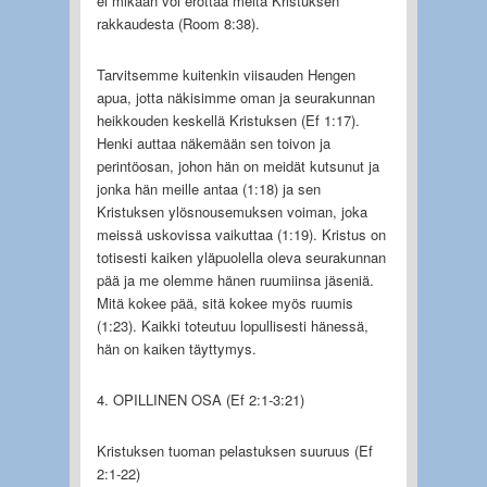
ei mikään voi erottaa meitä Kristuksen
rakkaudesta (Room 8:38).
Tarvitsemme kuitenkin viisauden Hengen
apua, jotta näkisimme oman ja seurakunnan
heikkouden keskellä Kristuksen (Ef 1:17).
Henki auttaa näkemään sen toivon ja
perintöosan, johon hän on meidät kutsunut ja
jonka hän meille antaa (1:18) ja sen
Kristuksen ylösnousemuksen voiman, joka
meissä uskovissa vaikuttaa (1:19). Kristus on
totisesti kaiken yläpuolella oleva seurakunnan
pää ja me olemme hänen ruumiinsa jäseniä.
Mitä kokee pää, sitä kokee myös ruumis
(1:23). Kaikki toteutuu lopullisesti hänessä,
hän on kaiken täyttymys.
4. OPILLINEN OSA (Ef 2:1-3:21)
Kristuksen tuoman pelastuksen suuruus (Ef
2:1-22)