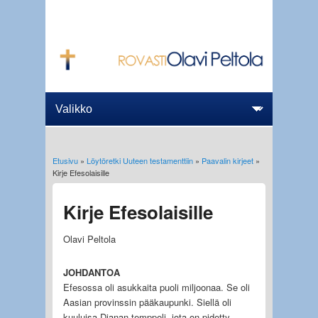
Etusivu
»
Löytöretki Uuteen testamenttiin
»
Paavalin kirjeet
»
Olet täällä
Kirje Efesolaisille
Kirje Efesolaisille
Olavi Peltola
JOHDANTOA
Efesossa oli asukkaita puoli miljoonaa. Se oli
Aasian provinssin pääkaupunki. Siellä oli
kuuluisa Dianan temppeli, jota on pidetty