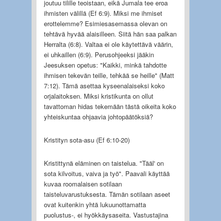
joutuu tilille teoistaan, eikä Jumala tee eroa
ihmisten välillä (Ef 6:9). Miksi me ihmiset
erottelemme? Esimiesasemassa olevan on
tehtävä hyvää alaisilleen. Siitä hän saa palkan
Herralta (6:8). Valtaa ei ole käytettävä väärin,
ei uhkaillen (6:9). Perusohjeeksi jääkin
Jeesuksen opetus: "Kaikki, minkä tahdotte
ihmisen tekevän teille, tehkää se heille" (Matt
7:12). Tämä asettaa kyseenalaiseksi koko
orjalaitoksen. Miksi kristikunta on ollut
tavattoman hidas tekemään tästä oikeita koko
yhteiskuntaa ohjaavia johtopäätöksiä?
Kristityn sota-asu (Ef 6:10-20)
Kristittynä eläminen on taistelua. "Tääl' on
sota kilvoitus, vaiva ja työ". Paavali käyttää
kuvaa roomalaisen sotilaan
taisteluvarustuksesta. Tämän sotilaan aseet
ovat kuitenkin yhtä lukuunottamatta
puolustus-, ei hyökkäysaseita. Vastustajina