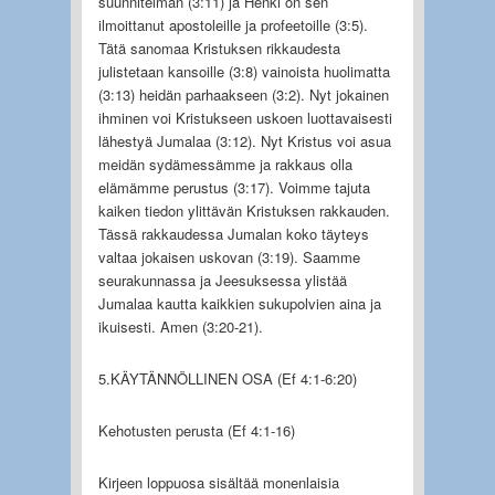
suunnitelman (3:11) ja Henki on sen
ilmoittanut apostoleille ja profeetoille (3:5).
Tätä sanomaa Kristuksen rikkaudesta
julistetaan kansoille (3:8) vainoista huolimatta
(3:13) heidän parhaakseen (3:2). Nyt jokainen
ihminen voi Kristukseen uskoen luottavaisesti
lähestyä Jumalaa (3:12). Nyt Kristus voi asua
meidän sydämessämme ja rakkaus olla
elämämme perustus (3:17). Voimme tajuta
kaiken tiedon ylittävän Kristuksen rakkauden.
Tässä rakkaudessa Jumalan koko täyteys
valtaa jokaisen uskovan (3:19). Saamme
seurakunnassa ja Jeesuksessa ylistää
Jumalaa kautta kaikkien sukupolvien aina ja
ikuisesti. Amen (3:20-21).
5.KÄYTÄNNÖLLINEN OSA (Ef 4:1-6:20)
Kehotusten perusta (Ef 4:1-16)
Kirjeen loppuosa sisältää monenlaisia