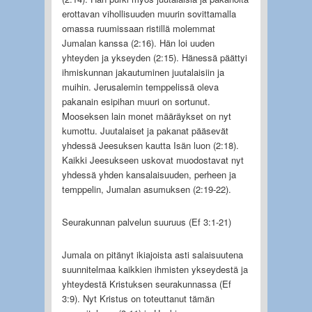
erottavan vihollisuuden muurin sovittamalla
omassa ruumissaan ristillä molemmat
Jumalan kanssa (2:16). Hän loi uuden
yhteyden ja ykseyden (2:15). Hänessä päättyi
ihmiskunnan jakautuminen juutalaisiin ja
muihin. Jerusalemin temppelissä oleva
pakanain esipihan muuri on sortunut.
Mooseksen lain monet määräykset on nyt
kumottu. Juutalaiset ja pakanat pääsevät
yhdessä Jeesuksen kautta Isän luon (2:18).
Kaikki Jeesukseen uskovat muodostavat nyt
yhdessä yhden kansalaisuuden, perheen ja
temppelin, Jumalan asumuksen (2:19-22).
Seurakunnan palvelun suuruus (Ef 3:1-21)
Jumala on pitänyt ikiajoista asti salaisuutena
suunnitelmaa kaikkien ihmisten ykseydestä ja
yhteydestä Kristuksen seurakunnassa (Ef
3:9). Nyt Kristus on toteuttanut tämän