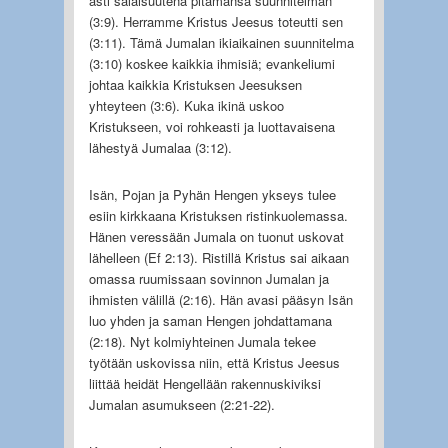
asti salaisuutena pitämänsä suunnitelman
(3:9). Herramme Kristus Jeesus toteutti sen
(3:11). Tämä Jumalan ikiaikainen suunnitelma
(3:10) koskee kaikkia ihmisiä; evankeliumi
johtaa kaikkia Kristuksen Jeesuksen
yhteyteen (3:6). Kuka ikinä uskoo
Kristukseen, voi rohkeasti ja luottavaisena
lähestyä Jumalaa (3:12).
Isän, Pojan ja Pyhän Hengen ykseys tulee
esiin kirkkaana Kristuksen ristinkuolemassa.
Hänen veressään Jumala on tuonut uskovat
lähelleen (Ef 2:13). Ristillä Kristus sai aikaan
omassa ruumissaan sovinnon Jumalan ja
ihmisten välillä (2:16). Hän avasi pääsyn Isän
luo yhden ja saman Hengen johdattamana
(2:18). Nyt kolmiyhteinen Jumala tekee
työtään uskovissa niin, että Kristus Jeesus
liittää heidät Hengellään rakennuskiviksi
Jumalan asumukseen (2:21-22).