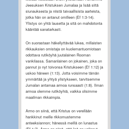
Jeesuksen Kristuksen Jumalaa ja Isää siitä
siunauksesta ja niistä taivaallisista aarteista,
jotka hän on antanut omilleen (Ef 1:3-14).
Ylistys on yhtä lausetta ja sitä on mahdotonta
kääntää sanatarkasti.
On suorastaan häkellyttävää lukea, millaisten
rikkauksien omistaja on kuolemantuomiotaan
odottava rutiköyhä juutalainen Rooman
vankilassa. Samanlainen on jokainen, joka on
pannut jo nyt toivonsa Kristukseen (Ef 1:12) ja
uskoo häneen (1:13). Jotta voisimme tämän
ymmärtää ja yhtyä ylistykseen, tarvitsemme
Jumalan antamaa armoa runsaasti (1:8). Ilman
armoa olemme rutiköyhiä, vaikka olisimme
maailman rikkaimpia.
Armo on siinä, että Kristus on verellään
hankkinut meille rikkomustemme
anteeksiannon; hänessä meillä on lunastus
(Ef 1:7). Armo on siinä, että Isä on valinnut