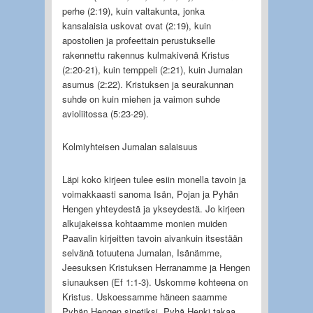
perhe (2:19), kuin valtakunta, jonka
kansalaisia uskovat ovat (2:19), kuin
apostolien ja profeettain perustukselle
rakennettu rakennus kulmakivenä Kristus
(2:20-21), kuin temppeli (2:21), kuin Jumalan
asumus (2:22). Kristuksen ja seurakunnan
suhde on kuin miehen ja vaimon suhde
avioliitossa (5:23-29).
Kolmiyhteisen Jumalan salaisuus
Läpi koko kirjeen tulee esiin monella tavoin ja
voimakkaasti sanoma Isän, Pojan ja Pyhän
Hengen yhteydestä ja ykseydestä. Jo kirjeen
alkujakeissa kohtaamme monien muiden
Paavalin kirjeitten tavoin aivankuin itsestään
selvänä totuutena Jumalan, Isänämme,
Jeesuksen Kristuksen Herranamme ja Hengen
siunauksen (Ef 1:1-3). Uskomme kohteena on
Kristus. Uskoessamme häneen saamme
Pyhän Hengen sinetiksi. Pyhä Henki takaa,