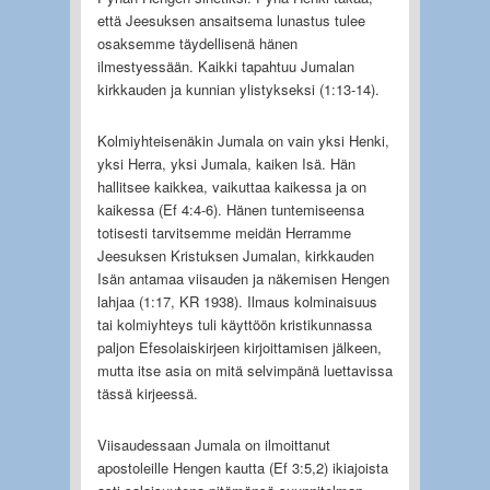
että Jeesuksen ansaitsema lunastus tulee
osaksemme täydellisenä hänen
ilmestyessään. Kaikki tapahtuu Jumalan
kirkkauden ja kunnian ylistykseksi (1:13-14).
Kolmiyhteisenäkin Jumala on vain yksi Henki,
yksi Herra, yksi Jumala, kaiken Isä. Hän
hallitsee kaikkea, vaikuttaa kaikessa ja on
kaikessa (Ef 4:4-6). Hänen tuntemiseensa
totisesti tarvitsemme meidän Herramme
Jeesuksen Kristuksen Jumalan, kirkkauden
Isän antamaa viisauden ja näkemisen Hengen
lahjaa (1:17, KR 1938). Ilmaus kolminaisuus
tai kolmiyhteys tuli käyttöön kristikunnassa
paljon Efesolaiskirjeen kirjoittamisen jälkeen,
mutta itse asia on mitä selvimpänä luettavissa
tässä kirjeessä.
Viisaudessaan Jumala on ilmoittanut
apostoleille Hengen kautta (Ef 3:5,2) ikiajoista