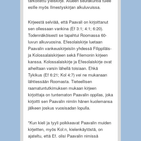
tarkoitettu yleiskirje. Alueen seurakuntia tulee
esille myös Ilmestyskirjan alkuluvuissa.
Kirjeestä selviää, että Paavali on kirjoittanut
sen ollessaan vankina (Ef 3:1; 4:1; 6:20).
Todennäköisesti se tapahtui Roomassa 60-
luvun alkuvuosina. Efesolaiskirje luetaan
Paavalin vankeuskirjeisiin yhdessä Filippiläis-
ja Kolossalaiskirjeen sekä Filemonin kirjeen
kanssa. Kolossalaiskirje ja Efesolaiskirje ovat
aiheiltaan varsin lähellä toisiaan. Ehkä
Tykikus (Ef 6:21; Kol 4:7) vei ne mukanaan
lähtiessään Roomasta. Tieteellisen
raamatuntutkimuksen mukaan kirjeen
kirjoittaja on tuntematon Paavalin oppilas, joka
kirjoitti sen Paavalin nimiin hänen kuolemansa
jälkeen joskus vuosisadan lopulla.
"Kun kieli ja tyyli poikkeavat Paavalin muiden
kirjeitten, myös Kol:n, kielenkäytöstä, on
ajateltu, että Ef. olisi Paavalin nimissä