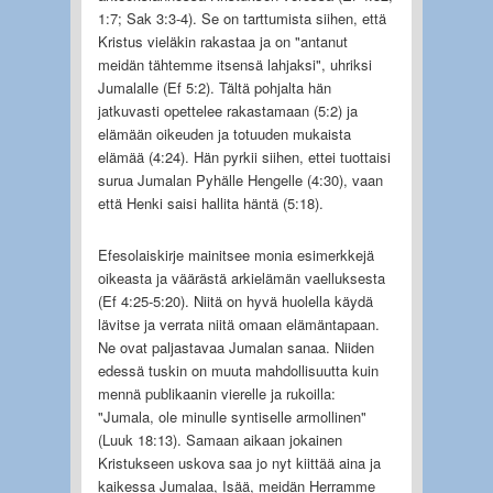
1:7; Sak 3:3-4). Se on tarttumista siihen, että
Kristus vieläkin rakastaa ja on "antanut
meidän tähtemme itsensä lahjaksi", uhriksi
Jumalalle (Ef 5:2). Tältä pohjalta hän
jatkuvasti opettelee rakastamaan (5:2) ja
elämään oikeuden ja totuuden mukaista
elämää (4:24). Hän pyrkii siihen, ettei tuottaisi
surua Jumalan Pyhälle Hengelle (4:30), vaan
että Henki saisi hallita häntä (5:18).
Efesolaiskirje mainitsee monia esimerkkejä
oikeasta ja väärästä arkielämän vaelluksesta
(Ef 4:25-5:20). Niitä on hyvä huolella käydä
lävitse ja verrata niitä omaan elämäntapaan.
Ne ovat paljastavaa Jumalan sanaa. Niiden
edessä tuskin on muuta mahdollisuutta kuin
mennä publikaanin vierelle ja rukoilla:
"Jumala, ole minulle syntiselle armollinen"
(Luuk 18:13). Samaan aikaan jokainen
Kristukseen uskova saa jo nyt kiittää aina ja
kaikessa Jumalaa, Isää, meidän Herramme