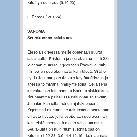
Kristityn sota-asu (6:10-20)
6. Päätös (6:21-24)
SANOMA
Seurakunnan salaisuus
Efesolaiskirjeessä meille opetetaan suurta
salaisuutta: Kristusta ja seurakuntaa (Ef 5:32).
Missään muussa kirjeessään Paavali ei puhu
niin paljon seurakunnasta kuin tässä. Siitä ei
nyt kuitenkaan puhuta vain käytännöllisenä ja
arjessa toimivana ihmisyhteisönä. Sellaisena
seurakunnan kohtaamme Korinttolaiskirjeissä.
Nyt näemme paikallisseurakunnan aivankuin
Jumalan kannalta, hänen ajatuksenaan.
Kirjeessä käytetään seurakunnasta seitsemää
erilaista kuvaa, joilla osoitetaan seurakunnan
keskeistä asemaa Jumalan valtakunnassa.
Seurakunta on kuin ruumis, jonka pää on
Kristus (1:22-23; 3:6; 4:4,12,16), kuin Jumalan