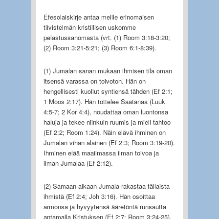
Efesolaiskirje antaa meille erinomaisen
tiivistelmän kristillisen uskomme
pelastussanomasta (vrt. (1) Room 3:18-3:20;
(2) Room 3:21-5:21; (3) Room 6:1-8:39).
(1) Jumalan sanan mukaan ihmisen tila oman
itsensä varassa on toivoton. Hän on
hengellisesti kuollut syntiensä tähden (Ef 2:1;
1 Moos 2:17). Hän tottelee Saatanaa (Luuk
4:5-7; 2 Kor 4:4), noudattaa oman luontonsa
haluja ja tekee niinkuin ruumis ja mieli tahtoo
(Ef 2:2; Room 1:24). Näin elävä ihminen on
Jumalan vihan alainen (Ef 2:3; Room 3:19-20).
Ihminen elää maailmassa ilman toivoa ja
ilman Jumalaa (Ef 2:12).
(2) Samaan aikaan Jumala rakastaa tällaista
ihmistä (Ef 2:4; Joh 3:16). Hän osoittaa
armonsa ja hyvyytensä ääretöntä runsautta
antamalla Kristuksen (Ef 2:7; Room 3:24-25).