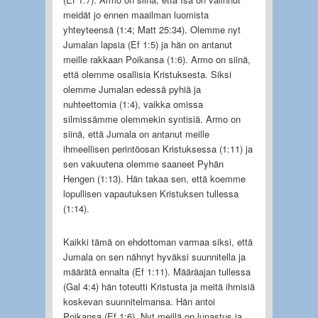
meidät jo ennen maailman luomista
yhteyteensä (1:4; Matt 25:34). Olemme nyt
Jumalan lapsia (Ef 1:5) ja hän on antanut
meille rakkaan Poikansa (1:6). Armo on siinä,
että olemme osallisia Kristuksesta. Siksi
olemme Jumalan edessä pyhiä ja
nuhteettomia (1:4), vaikka omissa
silmissämme olemmekin syntisiä. Armo on
siinä, että Jumala on antanut meille
ihmeellisen perintöosan Kristuksessa (1:11) ja
sen vakuutena olemme saaneet Pyhän
Hengen (1:13). Hän takaa sen, että koemme
lopullisen vapautuksen Kristuksen tullessa
(1:14).
Kaikki tämä on ehdottoman varmaa siksi, että
Jumala on sen nähnyt hyväksi suunnitella ja
määrätä ennalta (Ef 1:11). Määräajan tullessa
(Gal 4:4) hän toteutti Kristusta ja meitä ihmisiä
koskevan suunnitelmansa. Hän antoi
Poikansa (Ef 1:6). Nyt meillä on lunastus ja