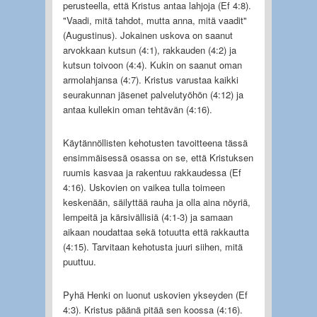
perusteella, että Kristus antaa lahjoja (Ef 4:8).
"Vaadi, mitä tahdot, mutta anna, mitä vaadit"
(Augustinus). Jokainen uskova on saanut
arvokkaan kutsun (4:1), rakkauden (4:2) ja
kutsun toivoon (4:4). Kukin on saanut oman
armolahjansa (4:7). Kristus varustaa kaikki
seurakunnan jäsenet palvelutyöhön (4:12) ja
antaa kullekin oman tehtävän (4:16).
Käytännöllisten kehotusten tavoitteena tässä
ensimmäisessä osassa on se, että Kristuksen
ruumis kasvaa ja rakentuu rakkaudessa (Ef
4:16). Uskovien on vaikea tulla toimeen
keskenään, säilyttää rauha ja olla aina nöyriä,
lempeitä ja kärsivällisiä (4:1-3) ja samaan
aikaan noudattaa sekä totuutta että rakkautta
(4:15). Tarvitaan kehotusta juuri siihen, mitä
puuttuu.
Pyhä Henki on luonut uskovien ykseyden (Ef
4:3). Kristus päänä pitää sen koossa (4:16).