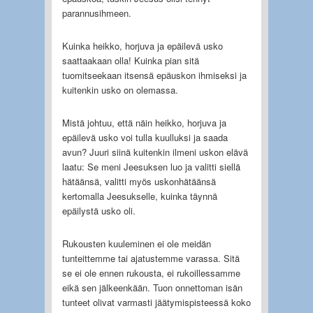
parannusihmeen.
Kuinka heikko, horjuva ja epäilevä usko
saattaakaan olla! Kuinka pian sitä
tuomitseekaan itsensä epäuskon ihmiseksi ja
kuitenkin usko on olemassa.
Mistä johtuu, että näin heikko, horjuva ja
epäilevä usko voi tulla kuulluksi ja saada
avun? Juuri siinä kuitenkin ilmeni uskon elävä
laatu: Se meni Jeesuksen luo ja valitti siellä
hätäänsä, valitti myös uskonhätäänsä
kertomalla Jeesukselle, kuinka täynnä
epäilystä usko oli.
Rukousten kuuleminen ei ole meidän
tunteittemme tai ajatustemme varassa. Sitä
se ei ole ennen rukousta, ei rukoillessamme
eikä sen jälkeenkään. Tuon onnettoman isän
tunteet olivat varmasti jäätymispisteessä koko