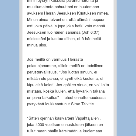
mihin pystyn keskellä parantumatonta ja
muuttumatonta pahuuttani on huutamaan
avukseni Herran Jeesuksen Kristuksen nimeä.
Minun ainoa toivoni on, että elämäni loppuun
asti joka päivä ja jopa joka hetki voin mennä
Jeesuksen luo hänen sanansa (Joh 6:37)
mielessäni ja luottaa siihen, että hän heitä
minua ulos.
Jos meillä on varmuus Herrasta
pelastajanamme, silloin meillä on todellinen
perusturvallisuus. "Jos luotan sinuun, ei
mikään ole pahaa, ei synti eikä kuolema, ei
kipu eikä kolari. Jos epäilen sinua, en voi iloita
mistään, koska luulen, että hyvänkin takana
on paha tarkoitus" – totesi onnettomuudessa
pysyvästi loukkaantunut Simo Talvitie.
"Sitten ojennan käsivarteni Vapahtajalleni,
joka 4000-vuotisen ennustuksen jälkeen on
tullut maan päälle kärsimään ja kuolemaan