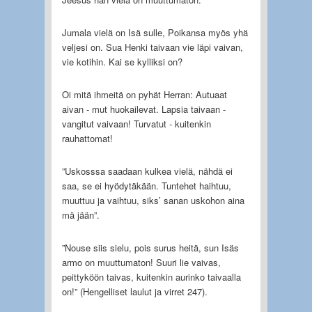
Jumala vielä on Isä sulle, Poikansa myös yhä
veljesi on. Sua Henki taivaan vie läpi vaivan,
vie kotihin. Kai se kylliksi on?
Oi mitä ihmeitä on pyhät Herran: Autuaat
aivan - mut huokailevat. Lapsia taivaan -
vangitut vaivaan! Turvatut - kuitenkin
rauhattomat!
”Uskosssa saadaan kulkea vielä, nähdä ei
saa, se ei hyödytäkään. Tuntehet haihtuu,
muuttuu ja vaihtuu, siks’ sanan uskohon aina
mä jään”.
”Nouse siis sielu, pois surus heitä, sun Isäs
armo on muuttumaton! Suuri lie vaivas,
peittyköön taivas, kuitenkin aurinko taivaalla
on!” (Hengelliset laulut ja virret 247).