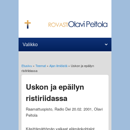
Etusivu
»
Teemat
»
Ajan ilmiöistä
» Uskon ja epäilyn
Olet täällä
ristiriidassa
Uskon ja epäilyn
ristiriidassa
Raamattuopisto, Radio Dei 20.02. 2001, Olavi
Peltola
Käsittämättömän vaikeat elämänkohtalot