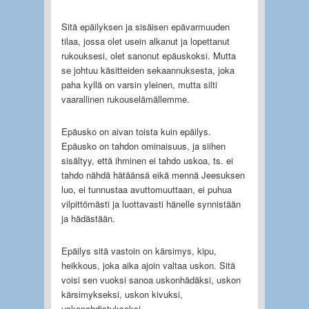
Sitä epäilyksen ja sisäisen epävarmuuden
tilaa, jossa olet usein alkanut ja lopettanut
rukouksesi, olet sanonut epäuskoksi. Mutta
se johtuu käsitteiden sekaannuksesta, joka
paha kyllä on varsin yleinen, mutta silti
vaarallinen rukouselämällemme.
Epäusko on aivan toista kuin epäilys.
Epäusko on tahdon ominaisuus, ja siihen
sisältyy, että ihminen ei tahdo uskoa, ts. ei
tahdo nähdä hätäänsä eikä mennä Jeesuksen
luo, ei tunnustaa avuttomuuttaan, ei puhua
vilpittömästi ja luottavasti hänelle synnistään
ja hädästään.
Epäilys sitä vastoin on kärsimys, kipu,
heikkous, joka aika ajoin valtaa uskon. Sitä
voisi sen vuoksi sanoa uskonhädäksi, uskon
kärsimykseksi, uskon kivuksi,
uskonahdistukseksi.