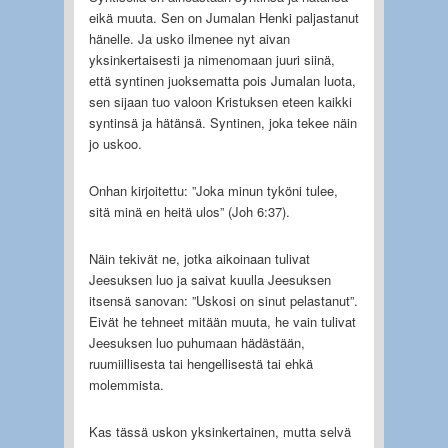
eikä muuta. Sen on Jumalan Henki paljastanut
hänelle. Ja usko ilmenee nyt aivan
yksinkertaisesti ja nimenomaan juuri siinä,
että syntinen juoksematta pois Jumalan luota,
sen sijaan tuo valoon Kristuksen eteen kaikki
syntinsä ja hätänsä. Syntinen, joka tekee näin
jo uskoo.
Onhan kirjoitettu: ”Joka minun tyköni tulee,
sitä minä en heitä ulos” (Joh 6:37).
Näin tekivät ne, jotka aikoinaan tulivat
Jeesuksen luo ja saivat kuulla Jeesuksen
itsensä sanovan: ”Uskosi on sinut pelastanut”.
Eivät he tehneet mitään muuta, he vain tulivat
Jeesuksen luo puhumaan hädästään,
ruumiillisesta tai hengellisestä tai ehkä
molemmista.
Kas tässä uskon yksinkertainen, mutta selvä