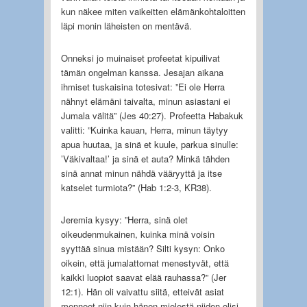
kun näkee miten vaikeitten elämänkohtaloitten
läpi monin läheisten on mentävä.
Onneksi jo muinaiset profeetat kipuilivat
tämän ongelman kanssa. Jesajan aikana
ihmiset tuskaisina totesivat: ”Ei ole Herra
nähnyt elämäni taivalta, minun asiastani ei
Jumala välitä” (Jes 40:27). Profeetta Habakuk
valitti: ”Kuinka kauan, Herra, minun täytyy
apua huutaa, ja sinä et kuule, parkua sinulle:
’Väkivaltaa!’ ja sinä et auta? Minkä tähden
sinä annat minun nähdä vääryyttä ja itse
katselet turmiota?” (Hab 1:2-3, KR38).
Jeremia kysyy: ”Herra, sinä olet
oikeudenmukainen, kuinka minä voisin
syyttää sinua mistään? Silti kysyn: Onko
oikein, että jumalattomat menestyvät, että
kaikki luopiot saavat elää rauhassa?” (Jer
12:1). Hän oli vaivattu siitä, etteivät asiat
menneet niin kuin hänen mielestä niiden olisi