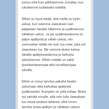
tuntuu siltä kuin pilkkaisimme Jumalaa, kun
rukoilemme tuollaisella mielellä.
Silloin on hyvä tietää, että meille on kyllin
uskoa, kun tulemme Jeesuksen luon
paljastaen hänelle hätämme ja sydämemme
vähäisen uskon. Ja jos sydämessämme on
paljon epäilystä ja vähän uskoa, niin
voimmehan tehdä niin kuin tuo mies, joka tuli
Jeesuksen luo: Me voimme aluksi kertoa
hänelle epäilyksestämme ja heikosta
uskostamme. Silloin meidän on sekä
yksinkertaisempaa että turvallisempaa
rukoilla.
Silloin ei minun tarvitse pakotta itseäni
uskomaan eikä karkottaa epäilystä
sydämestäni. Kumpikin on yhtä turhaa. Mutta
nyt selviää minulle, että voin tulla Jeesuksen
luo missä asiassa tahansa, eikä minun
tarvitse antaa epäilyni ja vähäisen uskoni