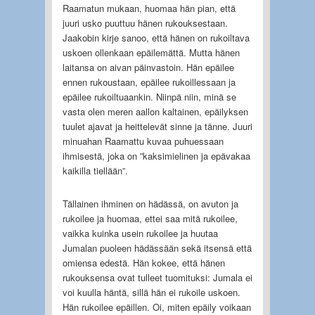
Raamatun mukaan, huomaa hän pian, että
juuri usko puuttuu hänen rukouksestaan.
Jaakobin kirje sanoo, että hänen on rukoiltava
uskoen ollenkaan epäilemättä. Mutta hänen
laitansa on aivan päinvastoin. Hän epäilee
ennen rukoustaan, epäilee rukoillessaan ja
epäilee rukoiltuaankin. Niinpä niin, minä se
vasta olen meren aallon kaltainen, epäilyksen
tuulet ajavat ja heittelevät sinne ja tänne. Juuri
minuahan Raamattu kuvaa puhuessaan
ihmisestä, joka on ”kaksimielinen ja epävakaa
kaikilla tiellään”.
Tällainen ihminen on hädässä, on avuton ja
rukoilee ja huomaa, ettei saa mitä rukoilee,
vaikka kuinka usein rukoilee ja huutaa
Jumalan puoleen hädässään sekä itsensä että
omiensa edestä. Hän kokee, että hänen
rukouksensa ovat tulleet tuomituksi: Jumala ei
voi kuulla häntä, sillä hän ei rukoile uskoen.
Hän rukoilee epäillen. Oi, miten epäily voikaan