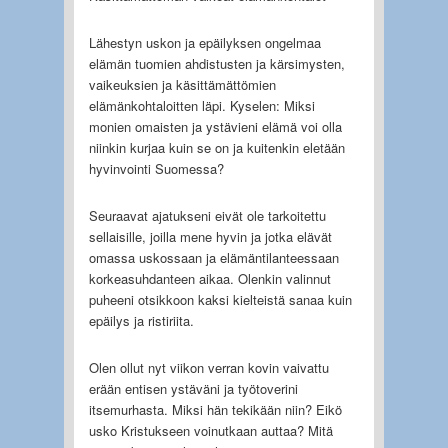
Lähestyn uskon ja epäilyksen ongelmaa
elämän tuomien ahdistusten ja kärsimysten,
vaikeuksien ja käsittämättömien
elämänkohtaloitten läpi. Kyselen: Miksi
monien omaisten ja ystävieni elämä voi olla
niinkin kurjaa kuin se on ja kuitenkin eletään
hyvinvointi Suomessa?
Seuraavat ajatukseni eivät ole tarkoitettu
sellaisille, joilla mene hyvin ja jotka elävät
omassa uskossaan ja elämäntilanteessaan
korkeasuhdanteen aikaa. Olenkin valinnut
puheeni otsikkoon kaksi kielteistä sanaa kuin
epäilys ja ristiriita.
Olen ollut nyt viikon verran kovin vaivattu
erään entisen ystäväni ja työtoverini
itsemurhasta. Miksi hän tekikään niin? Eikö
usko Kristukseen voinutkaan auttaa? Mitä