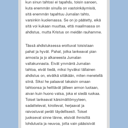
kun sinun tahtosi ei tapahdu, toisin sanoen,
kuta enemmän sinulla on vastoinkäymisiä,
sitä enemmän tapahtuu Jumalan tahto,
varsinkin kuolemassa. Se on jo päätetty, eikä
sitä voi kukaan muuttaa, että maailmassa on
ahdistus, mutta Kristus on meidän rauhamme.
Tässä ahdistuksessa erottuvat toisistaan
pahat ja hyvät. Pahat, jotka lankeavat pian
armosta ja jo alkaneesta Jumalan
valtakunnasta. Eivät ymmärrä Jumalan
tahtoa, eivät tiedä, miksi hyväksi tällainen
ahdistus on, eivätkä sitäkään, miten menetellä
siinä. Siksi he palaavat takaisin omaan
tahtoonsa ja heittävät jälleen armon luotaan,
aivan kuin huono vatsa, joka ei siedä ruokaa.
Toiset lankeavat kärsimättömyyteen,
sadattelevat, kiroilevat, herjaavat ja
raivostuvat peräti täydellisesti. Toiset
juoksevat sinne tänne, etsivät ihmisiltä
lohdutusta ja neuvoa, jotta vain pääsisivät