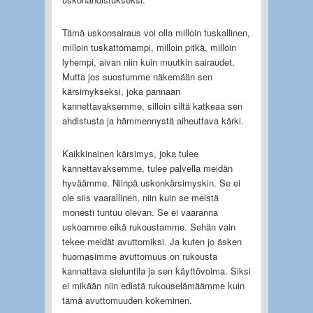
Tämä uskonsairaus voi olla milloin tuskallinen,
milloin tuskattomampi, milloin pitkä, milloin
lyhempi, aivan niin kuin muutkin sairaudet.
Mutta jos suostumme näkemään sen
kärsimykseksi, joka pannaan
kannettavaksemme, silloin siltä katkeaa sen
ahdistusta ja hämmennystä aiheuttava kärki.
Kaikkinainen kärsimys, joka tulee
kannettavaksemme, tulee palvella meidän
hyväämme. Niinpä uskonkärsimyskin. Se ei
ole siis vaarallinen, niin kuin se meistä
monesti tuntuu olevan. Se ei vaaranna
uskoamme eikä rukoustamme. Sehän vain
tekee meidät avuttomiksi. Ja kuten jo äsken
huomasimme avuttomuus on rukousta
kannattava sieluntila ja sen käyttövoima. Siksi
ei mikään niin edistä rukouselämäämme kuin
tämä avuttomuuden kokeminen.