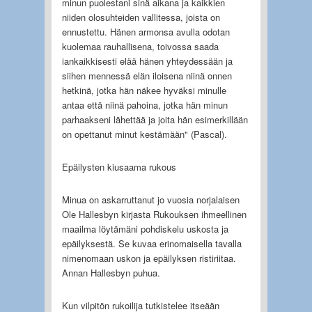
minun puolestani sinä aikana ja kaikkien
niiden olosuhteiden vallitessa, joista on
ennustettu. Hänen armonsa avulla odotan
kuolemaa rauhallisena, toivossa saada
iankaikkisesti elää hänen yhteydessään ja
siihen mennessä elän iloisena niinä onnen
hetkinä, jotka hän näkee hyväksi minulle
antaa että niinä pahoina, jotka hän minun
parhaakseni lähettää ja joita hän esimerkillään
on opettanut minut kestämään" (Pascal).
Epäilysten kiusaama rukous
Minua on askarruttanut jo vuosia norjalaisen
Ole Hallesbyn kirjasta Rukouksen ihmeellinen
maailma löytämäni pohdiskelu uskosta ja
epäilyksestä. Se kuvaa erinomaisella tavalla
nimenomaan uskon ja epäilyksen ristiriitaa.
Annan Hallesbyn puhua.
Kun vilpitön rukoilija tutkistelee itseään