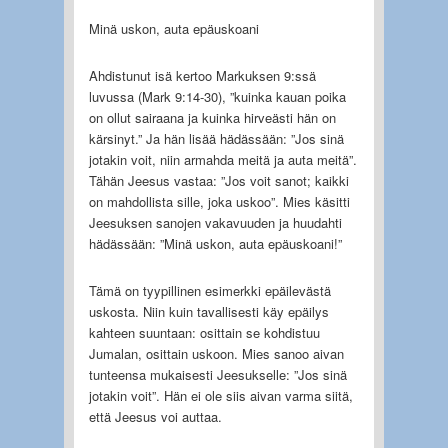
Minä uskon, auta epäuskoani
Ahdistunut isä kertoo Markuksen 9:ssä
luvussa (Mark 9:14-30), ”kuinka kauan poika
on ollut sairaana ja kuinka hirveästi hän on
kärsinyt.” Ja hän lisää hädässään: ”Jos sinä
jotakin voit, niin armahda meitä ja auta meitä”.
Tähän Jeesus vastaa: ”Jos voit sanot; kaikki
on mahdollista sille, joka uskoo”. Mies käsitti
Jeesuksen sanojen vakavuuden ja huudahti
hädässään: ”Minä uskon, auta epäuskoani!”
Tämä on tyypillinen esimerkki epäilevästä
uskosta. Niin kuin tavallisesti käy epäilys
kahteen suuntaan: osittain se kohdistuu
Jumalan, osittain uskoon. Mies sanoo aivan
tunteensa mukaisesti Jeesukselle: ”Jos sinä
jotakin voit”. Hän ei ole siis aivan varma siitä,
että Jeesus voi auttaa.