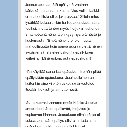
Jeesus asettaa tätä epäilystä vastaan
kärkevät sanansa uskosta: ”Jos voit – kaikki
on mahdollista sille, joka uskoo.” Silloin mies
lysähtää kokoon. Hän tuntee Jeesuksen sanat
tosiksi, mutta tuntee myös horjuvan uskonsa.
Sinä hetkenä hänellä on kysymys elämästä ja
kuolemasta. Niinpä hänellä ei ole muuta
mahdollisuutta kuin sanoa suoraan, että hänen
sydämensä taistelee uskon ja epäilyksen
vaiheilla: ”Minä uskon, auta epäuskoani!”
Hän käyttää sanontaa epäusko. Itse hän pitää
epäilystään epäuskona. Juuri sellainen on
kuitenkin aina vilpitön usko, se arvostelee
itseään kovasti ja armottomasti.
Mutta huomatkaamme myös kuinka Jeesus
arvostelee hänen epäilevää, horjuvaa ja
vapisevaa tilaansa. Jeesuksen silmissä se oli
uskoa. Jos isän epäilys olisi ollut todellista
epäuskoa, tuskin Jeesus olisi tehnyt