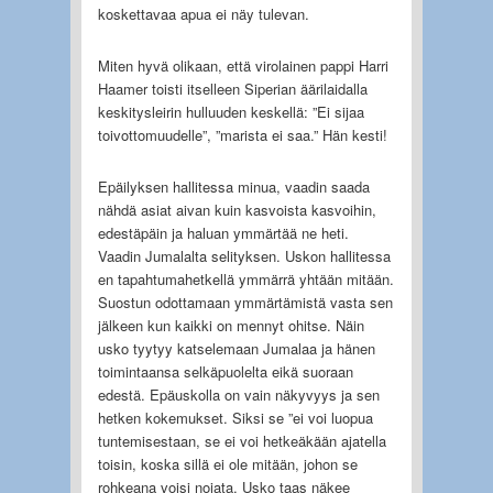
koskettavaa apua ei näy tulevan.
Miten hyvä olikaan, että virolainen pappi Harri
Haamer toisti itselleen Siperian äärilaidalla
keskitysleirin hulluuden keskellä: ”Ei sijaa
toivottomuudelle”, ”marista ei saa.” Hän kesti!
Epäilyksen hallitessa minua, vaadin saada
nähdä asiat aivan kuin kasvoista kasvoihin,
edestäpäin ja haluan ymmärtää ne heti.
Vaadin Jumalalta selityksen. Uskon hallitessa
en tapahtumahetkellä ymmärrä yhtään mitään.
Suostun odottamaan ymmärtämistä vasta sen
jälkeen kun kaikki on mennyt ohitse. Näin
usko tyytyy katselemaan Jumalaa ja hänen
toimintaansa selkäpuolelta eikä suoraan
edestä. Epäuskolla on vain näkyvyys ja sen
hetken kokemukset. Siksi se ”ei voi luopua
tuntemisestaan, se ei voi hetkeäkään ajatella
toisin, koska sillä ei ole mitään, johon se
rohkeana voisi nojata. Usko taas näkee