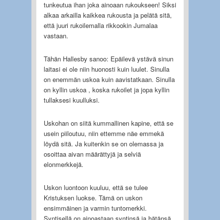
tunkeutua ihan joka ainoaan rukoukseen! Siksi
alkaa arkailla kaikkea rukousta ja pelätä sitä,
että juuri rukoilemalla rikkookin Jumalaa
vastaan.
Tähän Hallesby sanoo: Epäilevä ystävä sinun
laitasi ei ole niin huonosti kuin luulet. Sinulla
on enemmän uskoa kuin aavistatkaan. Sinulla
on kyllin uskoa , koska rukoilet ja jopa kyllin
tullaksesi kuulluksi.
Uskohan on siitä kummallinen kapine, että se
usein piiloutuu, niin ettemme näe emmekä
löydä sitä. Ja kuitenkin se on olemassa ja
osoittaa aivan määrättyjä ja selviä
elonmerkkejä.
Uskon luontoon kuuluu, että se tulee
Kristuksen luokse. Tämä on uskon
ensimmäinen ja varmin tuntomerkki.
Syntisellä on ainoastaan syntinsä ja hätänsä