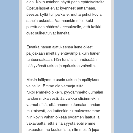
ajan. Koko asiahan näytti perin epätoivoiselta.
Opetuslapset eivät kyenneet auttamaan.
Jeesus kyllä tuli paikalle, mutta puhui kovia
sanoja uskosta. Varmaankin mies koki
purettuaan hätänsä Jeesukselle, että kaikki
ovet sulkeutuivat häneltä.
Eivätkä hänen ajatuksensa liene olleet
paljoakaan mieltä ylentävämpiä kuin hänen
tunteensakaan. Hän tunsi sisimmässään
häälyvänsä uskon ja epäuskon vaiheilla.
Mekin häilymme usein uskon ja epäilyksen
vaiheilla. Emme ole varmoja siitä
rukoilemmeko oikein, pyydämmekö Jumalan
tahdon mukaisesti. Ja vaikka olisimmekin
varmat siitä, että anomme Jumalan tahdon
mukaisesti, on kuitenkin rukouksessamme
niin kovin vähän oikeaa sydämen laatua ja
vakavuutta, että siitä syystä epäilemme
rukoustemme kuulemista, niin meistä jopa