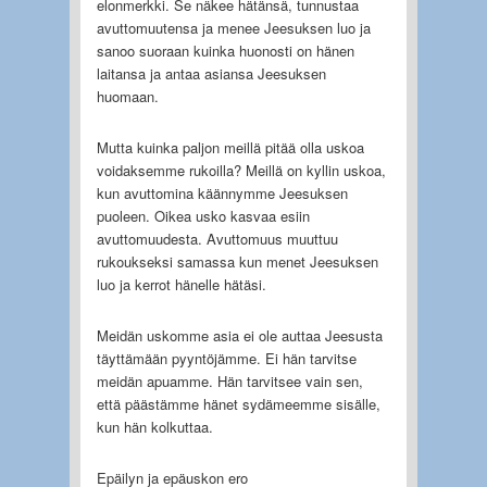
elonmerkki. Se näkee hätänsä, tunnustaa
avuttomuutensa ja menee Jeesuksen luo ja
sanoo suoraan kuinka huonosti on hänen
laitansa ja antaa asiansa Jeesuksen
huomaan.
Mutta kuinka paljon meillä pitää olla uskoa
voidaksemme rukoilla? Meillä on kyllin uskoa,
kun avuttomina käännymme Jeesuksen
puoleen. Oikea usko kasvaa esiin
avuttomuudesta. Avuttomuus muuttuu
rukoukseksi samassa kun menet Jeesuksen
luo ja kerrot hänelle hätäsi.
Meidän uskomme asia ei ole auttaa Jeesusta
täyttämään pyyntöjämme. Ei hän tarvitse
meidän apuamme. Hän tarvitsee vain sen,
että päästämme hänet sydämeemme sisälle,
kun hän kolkuttaa.
Epäilyn ja epäuskon ero