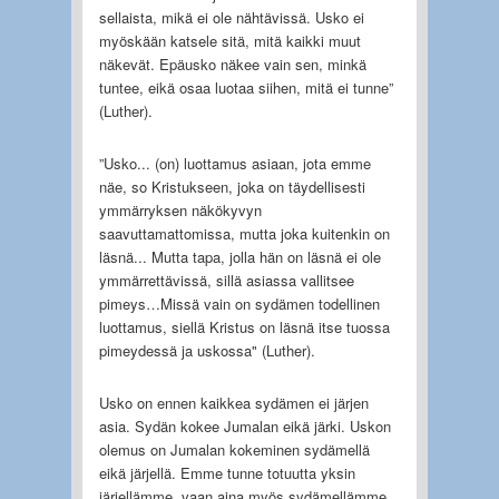
sellaista, mikä ei ole nähtävissä. Usko ei
myöskään katsele sitä, mitä kaikki muut
näkevät. Epäusko näkee vain sen, minkä
tuntee, eikä osaa luotaa siihen, mitä ei tunne”
(Luther).
”Usko... (on) luottamus asiaan, jota emme
näe, so Kristukseen, joka on täydellisesti
ymmärryksen näkökyvyn
saavuttamattomissa, mutta joka kuitenkin on
läsnä... Mutta tapa, jolla hän on läsnä ei ole
ymmärrettävissä, sillä asiassa vallitsee
pimeys…Missä vain on sydämen todellinen
luottamus, siellä Kristus on läsnä itse tuossa
pimeydessä ja uskossa" (Luther).
Usko on ennen kaikkea sydämen ei järjen
asia. Sydän kokee Jumalan eikä järki. Uskon
olemus on Jumalan kokeminen sydämellä
eikä järjellä. Emme tunne totuutta yksin
järjellämme, vaan aina myös sydämellämme