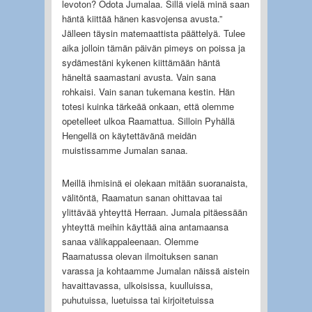
levoton? Odota Jumalaa. Sillä vielä minä saan
häntä kiittää hänen kasvojensa avusta.”
Jälleen täysin matemaattista päättelyä. Tulee
aika jolloin tämän päivän pimeys on poissa ja
sydämestäni kykenen kiittämään häntä
häneltä saamastani avusta. Vain sana
rohkaisi. Vain sanan tukemana kestin. Hän
totesi kuinka tärkeää onkaan, että olemme
opetelleet ulkoa Raamattua. Silloin Pyhällä
Hengellä on käytettävänä meidän
muistissamme Jumalan sanaa.
Meillä ihmisinä ei olekaan mitään suoranaista,
välitöntä, Raamatun sanan ohittavaa tai
ylittävää yhteyttä Herraan. Jumala pitäessään
yhteyttä meihin käyttää aina antamaansa
sanaa välikappaleenaan. Olemme
Raamatussa olevan ilmoituksen sanan
varassa ja kohtaamme Jumalan näissä aistein
havaittavassa, ulkoisissa, kuulluissa,
puhutuissa, luetuissa tai kirjoitetuissa