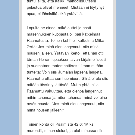
tuntui siltä, että kaikki mahdollisuuteeni
pelastua olivat menneet. Mistään ei löytynyt
apua, ei läheisiltä eikä ystäviltä.
Lopulta se ainoa, mikä auttoi ja nosti
masennuksen kuopasta oli pari katkelmaa
Raamatusta. Toinen kohti oli katkelma Miika
7:stä: Jos minä olen langennut, niin minä
nousen jälleen. Ystäväni kertoi, että hän otti
tämän Herran lupauksen aivan kirjaimellisesti
ja suorastaan matemaattisesti ilman mitään
tunteita: Voin siis Jumalan lapsena langeta,
Raamattu ottaa sen huomioon. Siinä ei ole siis
mitään täysin yllättävää. Mutta yhtä lailla
Raamattu vakuuttaa, että olenpa langennut
mihin tahansa ja miten tahansa, minä voi aina
myös nousta: ”Jos minä olen langennut, niin
minä nousen jälleen.”
Toinen kohta oli Psalmista 42:6: ”Miksi
murehdit, minun sieluni, ja olet minussa niin