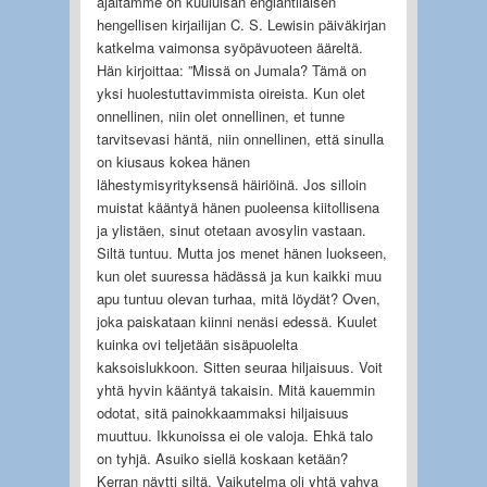
ajaltamme on kuuluisan englantilaisen
hengellisen kirjailijan C. S. Lewisin päiväkirjan
katkelma vaimonsa syöpävuoteen ääreltä.
Hän kirjoittaa: ”Missä on Jumala? Tämä on
yksi huolestuttavimmista oireista. Kun olet
onnellinen, niin olet onnellinen, et tunne
tarvitsevasi häntä, niin onnellinen, että sinulla
on kiusaus kokea hänen
lähestymisyrityksensä häiriöinä. Jos silloin
muistat kääntyä hänen puoleensa kiitollisena
ja ylistäen, sinut otetaan avosylin vastaan.
Siltä tuntuu. Mutta jos menet hänen luokseen,
kun olet suuressa hädässä ja kun kaikki muu
apu tuntuu olevan turhaa, mitä löydät? Oven,
joka paiskataan kiinni nenäsi edessä. Kuulet
kuinka ovi teljetään sisäpuolelta
kaksoislukkoon. Sitten seuraa hiljaisuus. Voit
yhtä hyvin kääntyä takaisin. Mitä kauemmin
odotat, sitä painokkaammaksi hiljaisuus
muuttuu. Ikkunoissa ei ole valoja. Ehkä talo
on tyhjä. Asuiko siellä koskaan ketään?
Kerran näytti siltä. Vaikutelma oli yhtä vahva