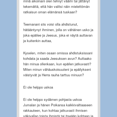
minä aikoinani olen tehnyt väärin tai jättänyt
tekemättä, että hän valitsi näin mielettömän
ratkaisun oman elämänsä tuskaan?
Teemanani siis voisi olla ahdistunut,
hätääntynyt ihminen, jolla on vähäinen usko ja
joka epäilee ja Jeesus, joka ei näytä auttavan
ja kuitenkin auttaa,
Kyselen, miten osaan omissa ahdistuksissani
kohdata ja saada Jeesuksen avun? Auttaako
hän minua ollenkaan, kun epäilen jatkuvasti?
Miten minun vähäuskoisuuteni ja epäilykseni
väistyvät ja Herra rauha tarttuu minuun?
Ei ole helppo uskoa
Ei ole helppo sydämen pohjasta uskoa
Jumalan ja hänen Poikansa kaikkivaltiaaseen
rakkauteen, kun kohtaa jatkuvasti ihmisen
väkivallan toista ihmistä tai itseään kohtaan ja