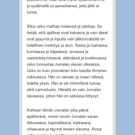
ja sydämellä on perusteensa, joita järki ei
tunne.
Siksi usko malttaa mielensä ja odottaa. Se
tietää, että ajalliset ovat katoavia ja vain iäiset
ovat pysyviä ja lopulta vain jälkimmäisillä on
todellinen merkitys ja arvo. Ilossa ja tuskassa,
kunniassa ja häpeässä, onnessa ja
vastoinkäymisessä, elämässä ja kuolemassa
usko tunnustaa Jumalan olevan oikeassa.
Usko on kuin yksinäinen lintu katolla ihmisten
nukkuessa. Hän on taivaan ja maan välissä,
todella yksin. Hän ei ole inhimillistä turvaa
eikä varmistusta. Hänellä on vain Jumalan
taivaassa, johon hän on uskossa liittynyt.
Kohtaan tämän Jumalan joka päivä
epäilevänä, monin tavoin Jumalan sanan
rikkoneena, kapinallisena, katkerana,
vihaavana ja täynnä itseäni olevana. Ainoa