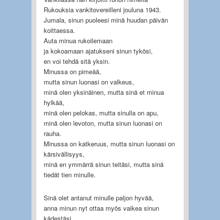
Rukouksia vankitovereilleni jouluna 1943.
Jumala, sinun puoleesi minä huudan päivän
koittaessa.
Auta minua rukoilemaan
ja kokoamaan ajatukseni sinun tykösi,
en voi tehdä sitä yksin.
Minussa on pimeää,
mutta sinun luonasi on valkeus,
minä olen yksinäinen, mutta sinä et minua
hylkää,
minä olen pelokas, mutta sinulla on apu,
minä olen levoton, mutta sinun luonasi on
rauha.
Minussa on katkeruus, mutta sinun luonasi on
kärsivällisyys,
minä en ymmärrä sinun teitäsi, mutta sinä
tiedät tien minulle.
Sinä olet antanut minulle paljon hyvää,
anna minun nyt ottaa myös vaikea sinun
kädestäsi.