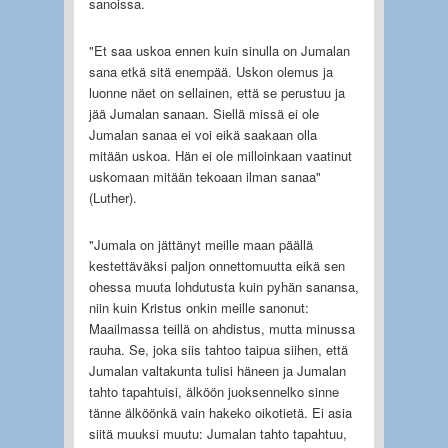
sanoissa.
"Et saa uskoa ennen kuin sinulla on Jumalan
sana etkä sitä enempää. Uskon olemus ja
luonne näet on sellainen, että se perustuu ja
jää Jumalan sanaan. Siellä missä ei ole
Jumalan sanaa ei voi eikä saakaan olla
mitään uskoa. Hän ei ole milloinkaan vaatinut
uskomaan mitään tekoaan ilman sanaa"
(Luther).
"Jumala on jättänyt meille maan päällä
kestettäväksi paljon onnettomuutta eikä sen
ohessa muuta lohdutusta kuin pyhän sanansa,
niin kuin Kristus onkin meille sanonut:
Maailmassa teillä on ahdistus, mutta minussa
rauha. Se, joka siis tahtoo taipua siihen, että
Jumalan valtakunta tulisi häneen ja Jumalan
tahto tapahtuisi, älköön juoksennelko sinne
tänne älköönkä vain hakeko oikotietä. Ei asia
siitä muuksi muutu: Jumalan tahto tapahtuu,