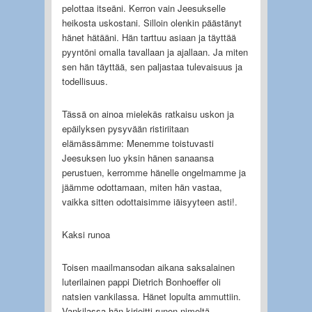
pelottaa itseäni. Kerron vain Jeesukselle
heikosta uskostani. Silloin olenkin päästänyt
hänet hätääni. Hän tarttuu asiaan ja täyttää
pyyntöni omalla tavallaan ja ajallaan. Ja miten
sen hän täyttää, sen paljastaa tulevaisuus ja
todellisuus.
Tässä on ainoa mielekäs ratkaisu uskon ja
epäilyksen pysyvään ristiriitaan
elämässämme: Menemme toistuvasti
Jeesuksen luo yksin hänen sanaansa
perustuen, kerromme hänelle ongelmamme ja
jäämme odottamaan, miten hän vastaa,
vaikka sitten odottaisimme iäisyyteen asti!.
Kaksi runoa
Toisen maailmansodan aikana saksalainen
luterilainen pappi Dietrich Bonhoeffer oli
natsien vankilassa. Hänet lopulta ammuttiin.
Vankilassa hän kirjoitti runon nimeltä