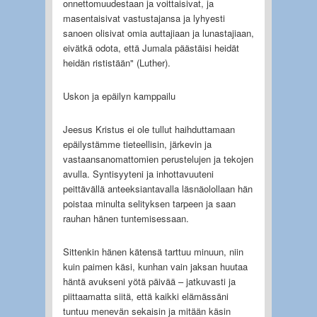
onnettomuudestaan ja voittaisivat, ja
masentaisivat vastustajansa ja lyhyesti
sanoen olisivat omia auttajiaan ja lunastajiaan,
eivätkä odota, että Jumala päästäisi heidät
heidän rististään" (Luther).
Uskon ja epäilyn kamppailu
Jeesus Kristus ei ole tullut haihduttamaan
epäilystämme tieteellisin, järkevin ja
vastaansanomattomien perustelujen ja tekojen
avulla. Syntisyyteni ja inhottavuuteni
peittävällä anteeksiantavalla läsnäolollaan hän
poistaa minulta selityksen tarpeen ja saan
rauhan hänen tuntemisessaan.
Sittenkin hänen kätensä tarttuu minuun, niin
kuin paimen käsi, kunhan vain jaksan huutaa
häntä avukseni yötä päivää – jatkuvasti ja
piittaamatta siitä, että kaikki elämässäni
tuntuu menevän sekaisin ja mitään käsin