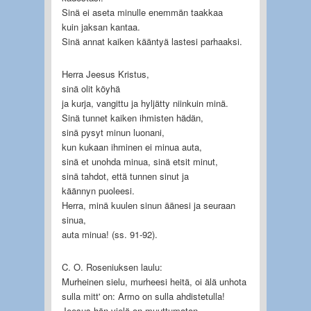
Sinä ei aseta minulle enemmän taakkaa
kuin jaksan kantaa.
Sinä annat kaiken kääntyä lastesi parhaaksi.
Herra Jeesus Kristus,
sinä olit köyhä
ja kurja, vangittu ja hyljätty niinkuin minä.
Sinä tunnet kaiken ihmisten hädän,
sinä pysyt minun luonani,
kun kukaan ihminen ei minua auta,
sinä et unohda minua, sinä etsit minut,
sinä tahdot, että tunnen sinut ja
käännyn puoleesi.
Herra, minä kuulen sinun äänesi ja seuraan
sinua,
auta minua! (ss. 91-92).
C. O. Roseniuksen laulu:
Murheinen sielu, murheesi heitä, oi älä unhota
sulla mitt' on: Armo on sulla ahdistetulla!
Jeesus hän vielä on muuttumaton.