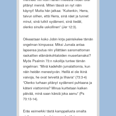
pitänyt mennä. Miten tässä on nyt näin
käynyt! Mutta hän jatkaa: ”Kuitenkin, Herra,
taivun siihen, että Herra, sinä näet ja tunnet
minut, sinä tutkit sydämeni, sinä tiedät,
olenko sinulle uskollinen” (Jer 12:3).
Oikeastaan koko Jobin kirja painiskelee tämän
ongelman kimpussa: Miksi Jumala antaa
lapsensa joutua niin yllättäen sanomattoman
raskaitten elämänkohtaloiden musertamaksi?
Myös Psalmin 73:n rukoilija tuntee tämän
ongelman: ”Minä kadehdin jumalattomia, kun
näin heidän menestyvän. Heillä ei ole ikinä
vaivoja, he ovat terveitä ja lihavia” (73:3-4)
”Olenko turhaan pitänyt sydämeni puhtaana ja
käteni viattomina? Minua kuritetaan kaiken
päivää, minä saan kärsiä joka aamu” (Ps
73:13-14).
Eräs esimerkki tästä kamppailusta omalta