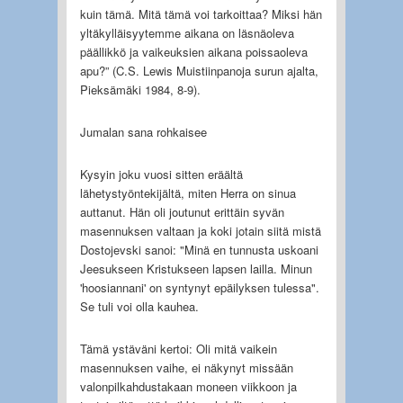
kuin tämä. Mitä tämä voi tarkoittaa? Miksi hän
yltäkylläisyytemme aikana on läsnäoleva
päällikkö ja vaikeuksien aikana poissaoleva
apu?” (C.S. Lewis Muistiinpanoja surun ajalta,
Pieksämäki 1984, 8-9).
Jumalan sana rohkaisee
Kysyin joku vuosi sitten eräältä
lähetystyöntekijältä, miten Herra on sinua
auttanut. Hän oli joutunut erittäin syvän
masennuksen valtaan ja koki jotain siitä mistä
Dostojevski sanoi: "Minä en tunnusta uskoani
Jeesukseen Kristukseen lapsen lailla. Minun
'hoosiannani' on syntynyt epäilyksen tulessa".
Se tuli voi olla kauhea.
Tämä ystäväni kertoi: Oli mitä vaikein
masennuksen vaihe, ei näkynyt missään
valonpilkahdustakaan moneen viikkoon ja