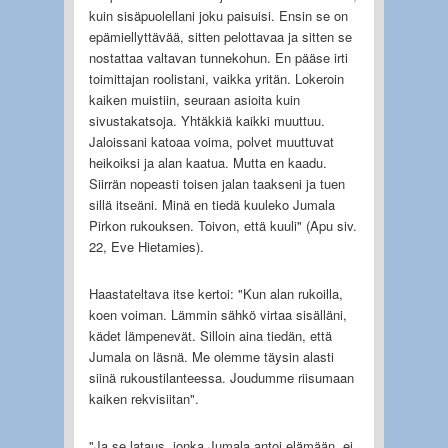
kuin sisäpuolellani joku paisuisi. Ensin se on
epämiellyttävää, sitten pelottavaa ja sitten se
nostattaa valtavan tunnekohun. En pääse irti
toimittajan roolistani, vaikka yritän. Lokeroin
kaiken muistiin, seuraan asioita kuin
sivustakatsoja. Yhtäkkiä kaikki muuttuu.
Jaloissani katoaa voima, polvet muuttuvat
heikoiksi ja alan kaatua. Mutta en kaadu.
Siirrän nopeasti toisen jalan taakseni ja tuen
sillä itseäni. Minä en tiedä kuuleko Jumala
Pirkon rukouksen. Toivon, että kuuli" (Apu siv.
22, Eve Hietamies).
Haastateltava itse kertoi: "Kun alan rukoilla,
koen voiman. Lämmin sähkö virtaa sisälläni,
kädet lämpenevät. Silloin aina tiedän, että
Jumala on läsnä. Me olemme täysin alasti
siinä rukoustilanteessa. Joudumme riisumaan
kaiken rekvisiitan".
"Ja se lataus, jonka Jumala antoi elämään, ei