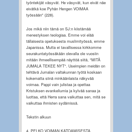
työntekijät väsyvät. He väsyvät, kun eivät näe
eivätkä koe Pyhän Hengen VOIMAA
työssään" (228).
Jos mikä niin tämä on SJ:n kiistämää
menestyksen teologiaa. Emme voi elää
tällaisesta opetuksesta muslimityössä, emme
Japanissa. Mutta ei tavallisessa kirkkomme
seurakuntatyössäkään olevalla ole vuosiin
mitään ihmeellisempää näyttöä siitä, "MITÄ
JUMALA TEKEE NYT". Useimpien meidän on
tehtävä Jumalan valtakunnan työtä koskaan
kokematta siinä minkäänlaista näkyvää
voimaa. Pappi vain julistaa ja opettaa
Kristuksen evankeliumia ja kylvää sanaa ja
luottaa, että Herra sana vaikuttaa sen, mitä se
vaikuttaa ihmisten sydämissä.
Tekstin alkuun
4. PELKO VOIMAN KATOAMISESTA