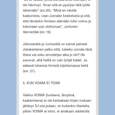
ole hävinnyt. Ilman sitä en pystyisi tätä työtä
tekemään" (siv.20). "Minä en rukoile
kaatumista, vaan Jumalan kosketusta ja sitä,
että tämänkin ihmisen elämään tulisi voima ja
kokonaan uusi ulottuvuus", Juntunen
täsmentää (siv 19).
Jalovaaralla ja Juntusella on samat paineet.
Jokakertainen pelko siitä, tuleeko Jumala tänä
iltana vai onko armolahjan aika jo ohi? He
sanovat, että heillä on vain tyhjät kädet. Ja
edessä tuhansia ihmisiä tuijottamassa heitä
(siv. 21).
5. KUN VOIMA EI TOIMI
Vaikka VOIMA (tunteena, lämpönä,
kaatamisena) ei ole kertaakaan kirjan mukaan
jättänyt SJ:sta pulaan, on kuitenkin tilanteita,
jolloin VOIMA ei toimi, ei ainakaan odotetulla