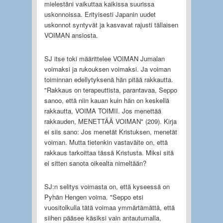
mielestäni vaikuttaa kaikissa suurissa
uskonnoissa. Erityisesti Japanin uudet
uskonnot syntyvät ja kasvavat rajusti tällaisen
VOIMAN ansiosta.
SJ itse toki määrittelee VOIMAN Jumalan
voimaksi ja rukouksen voimaksi. Ja voiman
toiminnan edellytyksenä hän pitää rakkautta.
"Rakkaus on terapeuttista, parantavaa, Seppo
sanoo, että niin kauan kuin hän on keskellä
rakkautta, VOIMA TOIMII. Jos menettää
rakkauden, MENETTÄÄ VOIMAN" (209). Kirja
ei siis sano: Jos menetät Kristuksen, menetät
voiman. Mutta tietenkin vastaväite on, että
rakkaus tarkoittaa tässä Kristusta. Miksi sitä
ei sitten sanota oikealta nimeltään?
SJ:n selitys voimasta on, että kyseessä on
Pyhän Hengen voima. "Seppo etsi
vuositolkulla tätä voimaa ymmärtämättä, että
siihen pääsee käsiksi vain antautumalla,