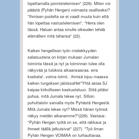
lopettamalla ponnistelemisen" (229). Miten voi
päästä (Pyhän Hengen) voimasta osalliseksi?
"Ihmisen puolelta se ei vaadi muuta kuin että
hän lopettaa vastustelemisen". "Herra olen
tässä. Haluan antaa sinulle oikeuden tehdä
elämälleni mitä tahansa" (22).
Kaiken hengellisen työn mielekkyyden
salaisuutena on kirjan mukaan Jumalan
toiminta tässä ja nyt ja toiminnan tulee olla
näkyvää ja tuloksia aikaansaavaa. erra
kosketa!..voima toimii.. ihmisä lojuu maassa
kaiken tungoksen jaloissaHet"Yhtä asiaa SJ
kaipaa kirkolliseen keskusteluun. Siitä pitäisi
puhua, mitä Jumala tekee nyt. Silloin
puhuttaisiin samalla myös Pyhästä Hengestä.
Mitä Jumala tekee nyt? Missä hänen työnsä
näkyy meidän aikanamme?"(226). Vastaus:
"Pyhän Hengen työtä on se, että rakkaus ja
ihmeet täällä jatkuisivat" (227). "Työ ilman
Pyhän Hengen VOIMAA on turhauttavaa.