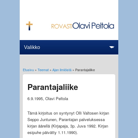
Etusivu
»
Teemat
»
Ajan ilmiöistä
» Parantajaliike
Olet täällä
Parantajaliike
6.9.1995, Olavi Peltola
Tämä kirjoitus on syntynyt Olli Valtosen kirjan
Seppo Juntunen, Parantajan palveluksessa
kirjan äärellä (Kirjapaja, 3p. Juva 1992. Kirjan
esipuhe päivätty 1.11.1990).