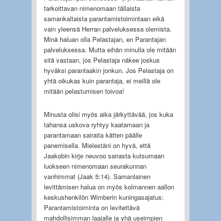
tarkoittavan nimenomaan tällaista
samankaltaista parantamistoimintaan eikä
vain yleensä Herran palveluksessa olemista.
Minä haluan olla Pelastajan, en Parantajan
palveluksessa. Mutta eihän minulla ole mitään
sitä vastaan, jos Pelastaja näkee joskus
hyväksi parantaakin jonkun. Jos Pelastaja on
yhtä oikukas kuin parantaja, ei meillä ole
mitään pelastumisen toivoa!
Minusta olisi myös aika järkyttävää, jos kuka
tahansa uskova ryhtyy kaatamaan ja
parantamaan sairaita kätten päälle
panemisella. Mielestäni on hyvä, että
Jaakobin kirje neuvoo sairasta kutsumaan
luokseen nimenomaan seurakunnan
vanhimmat (Jaak 5:14). Samanlainen
levittämisen halua on myös kolmannen aallon
keskushenkilön Wimberin kuningasajatus:
Parantamistoiminta on levitettävä
mahdollisimman laajalle ja yhä useimpien