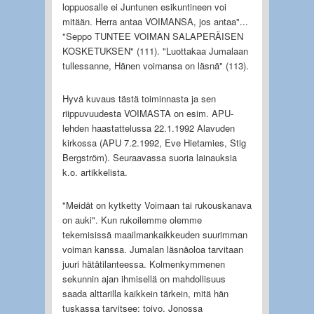
loppuosalle ei Juntunen esikuntineen voi
mitään. Herra antaa VOIMANSA, jos antaa"...
"Seppo TUNTEE VOIMAN SALAPERÄISEN
KOSKETUKSEN" (111). "Luottakaa Jumalaan
tullessanne, Hänen voimansa on läsnä" (113).
Hyvä kuvaus tästä toiminnasta ja sen
riippuvuudesta VOIMASTA on esim. APU-
lehden haastattelussa 22.1.1992 Alavuden
kirkossa (APU 7.2.1992, Eve Hietamies, Stig
Bergström). Seuraavassa suoria lainauksia
k.o. artikkelista.
"Meidät on kytketty Voimaan tai rukouskanava
on auki". Kun rukoilemme olemme
tekemisissä maailmankaikkeuden suurimman
voiman kanssa. Jumalan läsnäoloa tarvitaan
juuri hätätilanteessa. Kolmenkymmenen
sekunnin ajan ihmisellä on mahdollisuus
saada alttarilla kaikkein tärkein, mitä hän
tuskassa tarvitsee: toivo. Jonossa