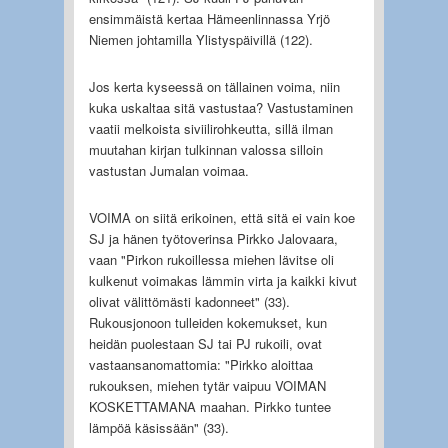
ensimmäistä kertaa Hämeenlinnassa Yrjö
Niemen johtamilla Ylistyspäivillä (122).
Jos kerta kyseessä on tällainen voima, niin
kuka uskaltaa sitä vastustaa? Vastustaminen
vaatii melkoista siviilirohkeutta, sillä ilman
muutahan kirjan tulkinnan valossa silloin
vastustan Jumalan voimaa.
VOIMA on siitä erikoinen, että sitä ei vain koe
SJ ja hänen työtoverinsa Pirkko Jalovaara,
vaan "Pirkon rukoillessa miehen lävitse oli
kulkenut voimakas lämmin virta ja kaikki kivut
olivat välittömästi kadonneet" (33).
Rukousjonoon tulleiden kokemukset, kun
heidän puolestaan SJ tai PJ rukoili, ovat
vastaansanomattomia: "Pirkko aloittaa
rukouksen, miehen tytär vaipuu VOIMAN
KOSKETTAMANA maahan. Pirkko tuntee
lämpöä käsissään" (33).