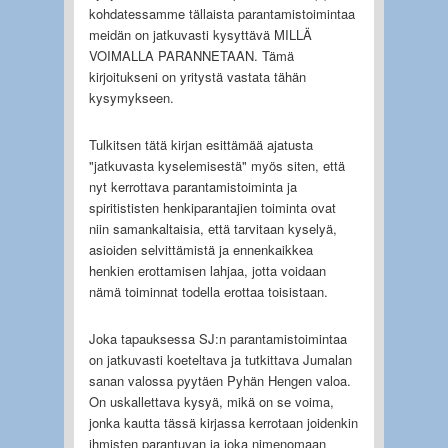
kohdatessamme tällaista parantamistoimintaa
meidän on jatkuvasti kysyttävä MILLÄ
VOIMALLA PARANNETAAN. Tämä
kirjoitukseni on yritystä vastata tähän
kysymykseen.
Tulkitsen tätä kirjan esittämää ajatusta
"jatkuvasta kyselemisestä" myös siten, että
nyt kerrottava parantamistoiminta ja
spiritististen henkiparantajien toiminta ovat
niin samankaltaisia, että tarvitaan kyselyä,
asioiden selvittämistä ja ennenkaikkea
henkien erottamisen lahjaa, jotta voidaan
nämä toiminnat todella erottaa toisistaan.
Joka tapauksessa SJ:n parantamistoimintaa
on jatkuvasti koeteltava ja tutkittava Jumalan
sanan valossa pyytäen Pyhän Hengen valoa.
On uskallettava kysyä, mikä on se voima,
jonka kautta tässä kirjassa kerrotaan joidenkin
ihmisten parantuvan ja joka nimenomaan