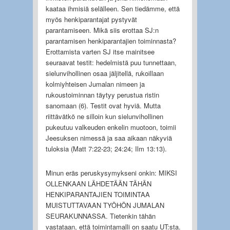
kaataa ihmisiä selälleen. Sen tiedämme, että
myös henkiparantajat pystyvät
parantamiseen. Mikä siis erottaa SJ:n
parantamisen henkiparantajien toiminnasta?
Erottamista varten SJ itse mainitsee
seuraavat testit: hedelmistä puu tunnettaan,
sielunvihollinen osaa jäljitellä, rukoillaan
kolmiyhteisen Jumalan nimeen ja
rukoustoiminnan täytyy perustua ristin
sanomaan (6). Testit ovat hyviä. Mutta
riittävätkö ne silloin kun sielunvihollinen
pukeutuu valkeuden enkelin muotoon, toimii
Jeesuksen nimessä ja saa aikaan näkyviä
tuloksia (Matt 7:22-23; 24:24; Ilm 13:13).
Minun eräs peruskysymykseni onkin: MIKSI
OLLENKAAN LÄHDETÄÄN TÄHÄN
HENKIPARANTAJIEN TOIMINTAA
MUISTUTTAVAAN TYÖHÖN JUMALAN
SEURAKUNNASSA. Tietenkin tähän
vastataan, että toimintamalli on saatu UT:sta.