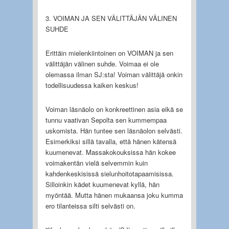
3. VOIMAN JA SEN VÄLITTÄJÄN VÄLINEN
SUHDE
Erittäin mielenkiintoinen on VOIMAN ja sen
välittäjän välinen suhde. Voimaa ei ole
olemassa ilman SJ:sta! Voiman välittäjä onkin
todellisuudessa kaiken keskus!
Voiman läsnäolo on konkreettinen asia eikä se
tunnu vaativan Sepolta sen kummempaa
uskomista. Hän tuntee sen läsnäolon selvästi.
Esimerkiksi sillä tavalla, että hänen kätensä
kuumenevat. Massakokouksissa hän kokee
voimakentän vielä selvemmin kuin
kahdenkeskisissä sielunhoitotapaamisissa.
Silloinkin kädet kuumenevat kyllä, hän
myöntää. Mutta hänen mukaansa joku kumma
ero tilanteissa silti selvästi on.