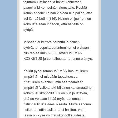
tajuttomuustilassa ja hänet kannetaan
paareilla kirkon seinän vierustalle. Kestää
kauan ennenkuin hän virkoaa niin paljon, että
voi lähteä kotiin (146). Nainen oli juuri ennen
kokousta saanut tiedon, että hänellä on
syöpä.
Missään ei kerrota parantuiko nainen
syövästä. Lopulta parantuminen ei olekaan
niin tärkeä kuin KOETTAVAN VOIMAN
KOSKETUS ja sen aiheuttama tunne-elämys.
Kaikki pyörii tämän VOIMAN kosketuksen
ympärillä - ei missään tapauksessa
Kristuksen evankeliumin saarnaamisen
ympärillä! Vaikka toki tällainen karismaattinen
kokemususkonnollisuus on niin joustavaa,
että se voidaan liittää myös sanomaan
ristiinnaulitusta Jeesuksesta. Mutta sanoma
heikosta ristiinnaulitusta ei hallitse, vaan
tässä on kyse voimauskonnollisuudesta.