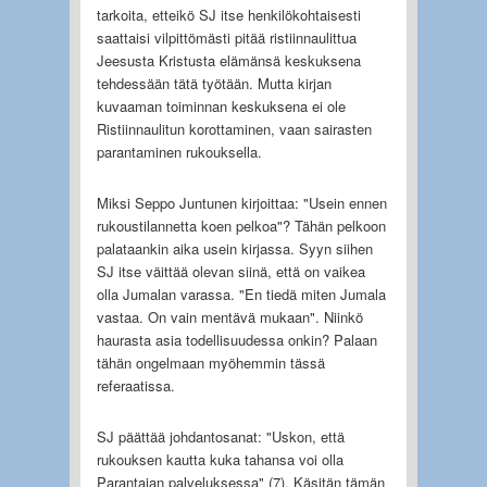
tarkoita, etteikö SJ itse henkilökohtaisesti
saattaisi vilpittömästi pitää ristiinnaulittua
Jeesusta Kristusta elämänsä keskuksena
tehdessään tätä työtään. Mutta kirjan
kuvaaman toiminnan keskuksena ei ole
Ristiinnaulitun korottaminen, vaan sairasten
parantaminen rukouksella.
Miksi Seppo Juntunen kirjoittaa: "Usein ennen
rukoustilannetta koen pelkoa"? Tähän pelkoon
palataankin aika usein kirjassa. Syyn siihen
SJ itse väittää olevan siinä, että on vaikea
olla Jumalan varassa. "En tiedä miten Jumala
vastaa. On vain mentävä mukaan". Niinkö
haurasta asia todellisuudessa onkin? Palaan
tähän ongelmaan myöhemmin tässä
referaatissa.
SJ päättää johdantosanat: "Uskon, että
rukouksen kautta kuka tahansa voi olla
Parantajan palveluksessa" (7). Käsitän tämän