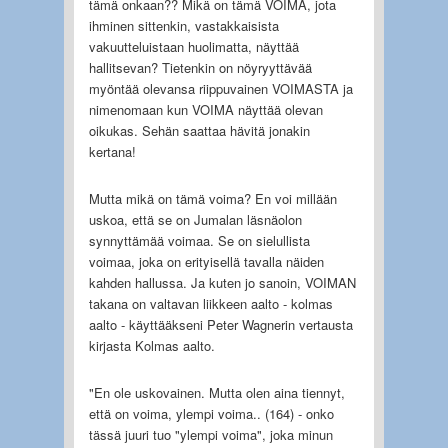
tämä onkaan?? Mikä on tämä VOIMA, jota
ihminen sittenkin, vastakkaisista
vakuutteluistaan huolimatta, näyttää
hallitsevan? Tietenkin on nöyryyttävää
myöntää olevansa riippuvainen VOIMASTA ja
nimenomaan kun VOIMA näyttää olevan
oikukas. Sehän saattaa hävitä jonakin
kertana!
Mutta mikä on tämä voima? En voi millään
uskoa, että se on Jumalan läsnäolon
synnyttämää voimaa. Se on sielullista
voimaa, joka on erityisellä tavalla näiden
kahden hallussa. Ja kuten jo sanoin, VOIMAN
takana on valtavan liikkeen aalto - kolmas
aalto - käyttääkseni Peter Wagnerin vertausta
kirjasta Kolmas aalto.
"En ole uskovainen. Mutta olen aina tiennyt,
että on voima, ylempi voima.. (164) - onko
tässä juuri tuo "ylempi voima", joka minun