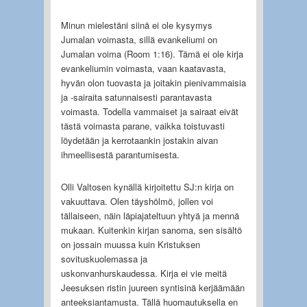
Minun mielestäni siinä ei ole kysymys
Jumalan voimasta, sillä evankeliumi on
Jumalan voima (Room 1:16). Tämä ei ole kirja
evankeliumin voimasta, vaan kaatavasta,
hyvän olon tuovasta ja joitakin pienivammaisia
ja -sairaita satunnaisesti parantavasta
voimasta. Todella vammaiset ja sairaat eivät
tästä voimasta parane, vaikka toistuvasti
löydetään ja kerrotaankin jostakin aivan
ihmeellisestä parantumisesta.
Olli Valtosen kynällä kirjoitettu SJ:n kirja on
vakuuttava. Olen täyshölmö, jollen voi
tällaiseen, näin läpiajateltuun yhtyä ja mennä
mukaan. Kuitenkin kirjan sanoma, sen sisältö
on jossain muussa kuin Kristuksen
sovituskuolemassa ja
uskonvanhurskaudessa. Kirja ei vie meitä
Jeesuksen ristin juureen syntisinä kerjäämään
anteeksiantamusta. Tällä huomautuksella en