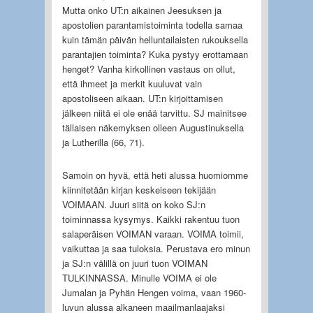
Mutta onko UT:n aikainen Jeesuksen ja
apostolien parantamistoiminta todella samaa
kuin tämän päivän helluntailaisten rukouksella
parantajien toiminta? Kuka pystyy erottamaan
henget? Vanha kirkollinen vastaus on ollut,
että ihmeet ja merkit kuuluvat vain
apostoliseen aikaan. UT:n kirjoittamisen
jälkeen niitä ei ole enää tarvittu. SJ mainitsee
tällaisen näkemyksen olleen Augustinuksella
ja Lutherilla (66, 71).
Samoin on hyvä, että heti alussa huomiomme
kiinnitetään kirjan keskeiseen tekijään
VOIMAAN. Juuri siitä on koko SJ:n
toiminnassa kysymys. Kaikki rakentuu tuon
salaperäisen VOIMAN varaan. VOIMA toimii,
vaikuttaa ja saa tuloksia. Perustava ero minun
ja SJ:n välillä on juuri tuon VOIMAN
TULKINNASSA. Minulle VOIMA ei ole
Jumalan ja Pyhän Hengen voima, vaan 1960-
luvun alussa alkaneen maailmanlaajaksi