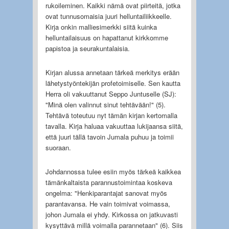
rukoileminen. Kaikki nämä ovat piirteitä, jotka
ovat tunnusomaisia juuri helluntailiikkeelle.
Kirja onkin malliesimerkki siitä kuinka
helluntailaisuus on hapattanut kirkkomme
papistoa ja seurakuntalaisia.
Kirjan alussa annetaan tärkeä merkitys erään
lähetystyöntekijän profetoimiselle. Sen kautta
Herra oli vakuuttanut Seppo Juntuselle (SJ):
"Minä olen valinnut sinut tehtävään!" (5).
Tehtävä toteutuu nyt tämän kirjan kertomalla
tavalla. Kirja haluaa vakuuttaa lukijaansa siitä,
että juuri tällä tavoin Jumala puhuu ja toimii
suoraan.
Johdannossa tulee esiin myös tärkeä kaikkea
tämänkaltaista parannustoimintaa koskeva
ongelma: "Henkiparantajat sanovat myös
parantavansa. He vain toimivat voimassa,
johon Jumala ei yhdy. Kirkossa on jatkuvasti
kysyttävä millä voimalla parannetaan" (6). Siis