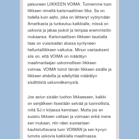
paisuneen LIIKKEEN VOIMA. Tunnemme tuon
liikkeen nimeltä karismaattinen liike. Se on
todella kuin aalto, joka on lähtenyt vyörymään
Amerikasta ja tunkeutuu kaikkialle, missä on
uskovia ja jakaa joukot ja tempaa enemmistön
mukaansa. Karismaattisen liikkeen taustalla
taas on vuosisadan alussa syntyneen
helluntailiikkeen vaikutus. Minun vastaukseni
siis on, että VOIMA on määrätyn
maailmanlaajan uskonnollisen liikkeen
voimaa. VOIMA toimii tämän liikkeen sisälle ja
liikkeen ehdoilla ja edellyttää määrätyn
sisältöistä uskonnäkemystä.
Jos astun sisään tuohon liikkeeseen, kaikki
on senjälkeen itsestään selvää ja luonnollista,
mitä SJ:n kirjassa kerrotaan. Mutta jos en
suostu liikkeen valtaan ja voimaan enkä mene
sen mukaan, niin näen suorastaan
kauhistuttavana tuon VOIMAN ja sen kyvyn
lumota uskovia kaikkialla maailmassa.