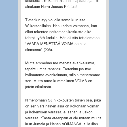
kokousta". Kuka on tällainen napsauttaja - ei
ainakaan Herra Jeesus Kristus!
Tietenkin syy voi olla sama kuin itse
Wilkersonillakin. Hän kadotti voimansa, kun
alkoi rakentaa narkomaanikeskusta eikä
tehnyt työtä kadulla. Hän oli siis tottelematon.
"VAARA MENETTÄÄ VOIMA on aina
olemassa" (208).
Mutta emmehän me menetä evankeliumia,
tapahtui mitä tapahtui. Tietenkin jos itse
hylkäämme evankeliumin, silloin menetämme
sen. Mutta tämä kummallinen VOIMA on
jotain oikukasta.
Nimenomaan SJ:n kokousten toinen osa, joka
on sen varsinainen asia on kokonaan voiman
ja kokemisen varassa, ei sanan ja uskon
varassa. "Tästä eteenpäin ei ole mitään muuta
kuin Jumala ja Hänen VOIMANSA, sillä illan