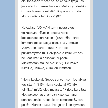
ole itsessään mitään tai se on vain tyhjä käsi,
joka ojentuu Herraa kohden. Mutta nyt ainakin
SJ saa kokea ja nähdä "niin paljon Jumalan
yliluonnollista toimintaa" (97).
Kuvaukset VOIMAN toiminnasta ovat
vaikuttavia. "Tunsin lämpöä hänen
koskettaessaan käsiini" (152). "Hän tunsi
lämmön käsissään ja tiesi, että Jumalan
VOIMA on läsnä" (158). Kun kaksi
punkkarityttöä tuli Polvijärvellä kokeilemaan,
he kaatuivat ja sanoivat: "Upeeta!
Mielettömän makee olo" (153). Seuraava
rukoilija, uskova, ei kokenut mitään.
"Herra kosketa!, Seppo sanoo. Iso mies alkaa
vavista..." (145). Herra kosketa! VOIMA
toimii...ihmisiä lojuu maassa. "Pirkko kurottaa
ylettääkseen asettamaan kätensä hänen
päänsä päälle. "Jeesuksen nimessä: Syöpä
pois!". Nainen kaatuu heti ja on kuin syvässä