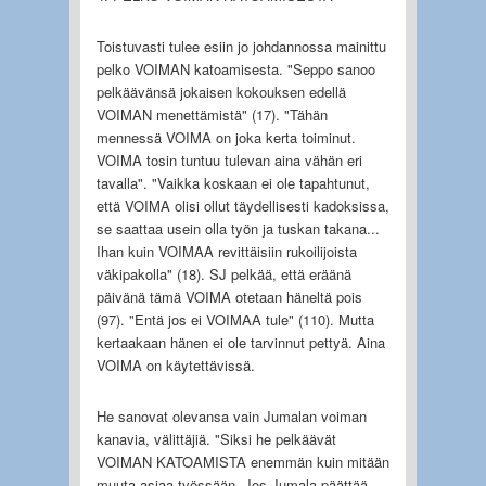
Toistuvasti tulee esiin jo johdannossa mainittu
pelko VOIMAN katoamisesta. "Seppo sanoo
pelkäävänsä jokaisen kokouksen edellä
VOIMAN menettämistä" (17). "Tähän
mennessä VOIMA on joka kerta toiminut.
VOIMA tosin tuntuu tulevan aina vähän eri
tavalla". "Vaikka koskaan ei ole tapahtunut,
että VOIMA olisi ollut täydellisesti kadoksissa,
se saattaa usein olla työn ja tuskan takana...
Ihan kuin VOIMAA revittäisiin rukoilijoista
väkipakolla" (18). SJ pelkää, että eräänä
päivänä tämä VOIMA otetaan häneltä pois
(97). "Entä jos ei VOIMAA tule" (110). Mutta
kertaakaan hänen ei ole tarvinnut pettyä. Aina
VOIMA on käytettävissä.
He sanovat olevansa vain Jumalan voiman
kanavia, välittäjiä. "Siksi he pelkäävät
VOIMAN KATOAMISTA enemmän kuin mitään
muuta asiaa työssään. Jos Jumala päättää