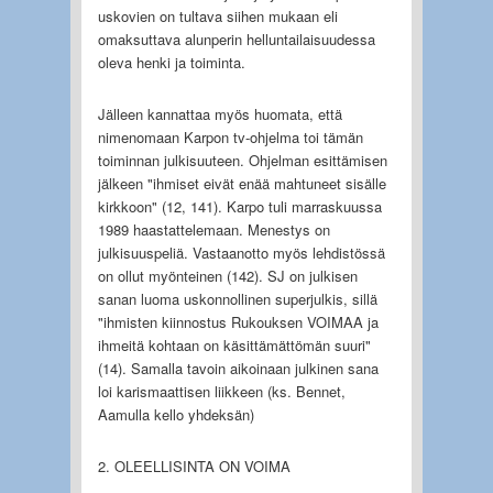
uskovien on tultava siihen mukaan eli
omaksuttava alunperin helluntailaisuudessa
oleva henki ja toiminta.
Jälleen kannattaa myös huomata, että
nimenomaan Karpon tv-ohjelma toi tämän
toiminnan julkisuuteen. Ohjelman esittämisen
jälkeen "ihmiset eivät enää mahtuneet sisälle
kirkkoon" (12, 141). Karpo tuli marraskuussa
1989 haastattelemaan. Menestys on
julkisuuspeliä. Vastaanotto myös lehdistössä
on ollut myönteinen (142). SJ on julkisen
sanan luoma uskonnollinen superjulkis, sillä
"ihmisten kiinnostus Rukouksen VOIMAA ja
ihmeitä kohtaan on käsittämättömän suuri"
(14). Samalla tavoin aikoinaan julkinen sana
loi karismaattisen liikkeen (ks. Bennet,
Aamulla kello yhdeksän)
2. OLEELLISINTA ON VOIMA