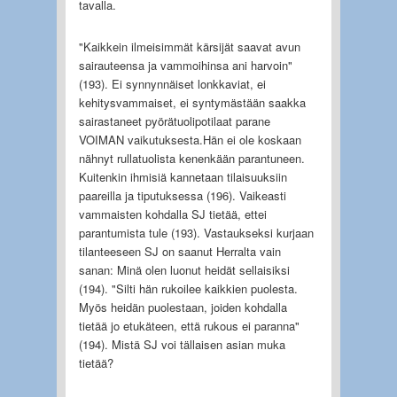
tavalla.
"Kaikkein ilmeisimmät kärsijät saavat avun
sairauteensa ja vammoihinsa ani harvoin"
(193). Ei synnynnäiset lonkkaviat, ei
kehitysvammaiset, ei syntymästään saakka
sairastaneet pyörätuolipotilaat parane
VOIMAN vaikutuksesta.Hän ei ole koskaan
nähnyt rullatuolista kenenkään parantuneen.
Kuitenkin ihmisiä kannetaan tilaisuuksiin
paareilla ja tiputuksessa (196). Vaikeasti
vammaisten kohdalla SJ tietää, ettei
parantumista tule (193). Vastaukseksi kurjaan
tilanteeseen SJ on saanut Herralta vain
sanan: Minä olen luonut heidät sellaisiksi
(194). "Silti hän rukoilee kaikkien puolesta.
Myös heidän puolestaan, joiden kohdalla
tietää jo etukäteen, että rukous ei paranna"
(194). Mistä SJ voi tällaisen asian muka
tietää?