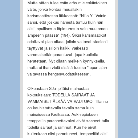
Mutta sitten tulee esiin eräs mielenkiintoinen
väite, jonka kohtaa muuallakin
karismaattisessa liikkeessä: "Niilo Yli-Vainio
sanoi, että joskus hänestä tuntuu kuin hän
olisi lopullisesta läpimurrosta vain muutaman
ampeerin päässä" (194). Siksi karismaatikot
odottavat pian aikaa, jolloin valtavat stadionit
täyttyvät ja silloin kaikki vaikeasti
vammaisetkin parantuvat, jopa kuolleita
herätetään. Nyt ollaan melkein kynnyksellä,
mutta ei ihan vielä sisällä tuossa "lopun ajan
valtavassa hengenvuodatuksessa".
Oikeastaan SJ:n pitäisi mainostaa
kokouksiaan: TODELLA SAIRAAT JA
VAMMAISET ÄLKÄÄ VAIVAUTUKO! Tilanne
on kauhistuttavalla tavalla sama kuin
muinaisessa Kreikassa. Askhlepioksen
temppeliin parannettavaksi eivät saaneet tulla
todella sairaat ja rammat. Kun he eivät
kuitenkaan olisi parantuneet, temppeliltä olisi