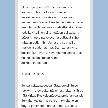
Olen kirjoittanut tätä tilanteessa, jossa
vaimoni Ritva Peltola on maannut
selkäkivuissa tuskaisena vuoteellaan
seitsemän viikkoa. Tänään olen vienyt hänen
ambulanssilla sairaalaan leikattavaksi. Olen
todella kiitollinen siitä, että on sairaalat ja
lääkärit, jotka palvelevat ja auttavat siihen
mittaan asti, mihin Jumala antaa heille
mahdollisuuden auttaa. Sain tämän kirjan
käsiini, kun eräs uskova ystävä lainasi sen
vaimolleni kuultuaan hänen
selkäsairaudestaan.
1. JOHDANTOA
Johdantokappaleessa "Saatteeksi" tulee
näkyviin jo se uskonnäkemys, joka hallitsee
tätä kirjaa. Keskeisenä ovat profetian sanat,
Jumalan välittömät puheet, armolahjojen
käyttö ja nimenoman sairaitten puolesta