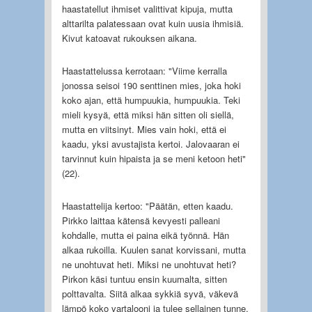
haastatellut ihmiset valittivat kipuja, mutta
alttarilta palatessaan ovat kuin uusia ihmisiä.
Kivut katoavat rukouksen aikana.
Haastattelussa kerrotaan: "Viime kerralla
jonossa seisoi 190 senttinen mies, joka hoki
koko ajan, että humpuukia, humpuukia. Teki
mieli kysyä, että miksi hän sitten oli siellä,
mutta en viitsinyt. Mies vain hoki, että ei
kaadu, yksi avustajista kertoi. Jalovaaran ei
tarvinnut kuin hipaista ja se meni ketoon heti"
(22).
Haastattelija kertoo: "Päätän, etten kaadu.
Pirkko laittaa kätensä kevyesti palleani
kohdalle, mutta ei paina eikä työnnä. Hän
alkaa rukoilla. Kuulen sanat korvissani, mutta
ne unohtuvat heti. Miksi ne unohtuvat heti?
Pirkon käsi tuntuu ensin kuumalta, sitten
polttavalta. Siitä alkaa sykkiä syvä, väkevä
lämpö koko vartalooni ja tulee sellainen tunne,