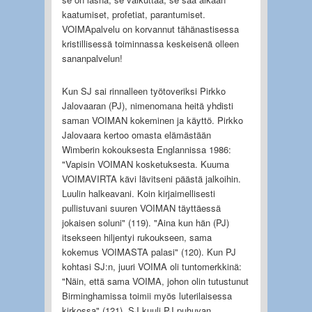
kaatumiset, profetiat, parantumiset.
VOIMApalvelu on korvannut tähänastisessa
kristillisessä toiminnassa keskeisenä olleen
sananpalvelun!
Kun SJ sai rinnalleen työtoveriksi Pirkko
Jalovaaran (PJ), nimenomana heitä yhdisti
saman VOIMAN kokeminen ja käyttö. Pirkko
Jalovaara kertoo omasta elämästään
Wimberin kokouksesta Englannissa 1986:
"Vapisin VOIMAN kosketuksesta. Kuuma
VOIMAVIRTA kävi lävitseni päästä jalkoihin.
Luulin halkeavani. Koin kirjaimellisesti
pullistuvani suuren VOIMAN täyttäessä
jokaisen soluni" (119). "Aina kun hän (PJ)
itsekseen hiljentyi rukoukseen, sama
kokemus VOIMASTA palasi" (120). Kun PJ
kohtasi SJ:n, juuri VOIMA oli tuntomerkkinä:
"Näin, että sama VOIMA, johon olin tutustunut
Birminghamissa toimii myös luterilaisessa
kirkossa" (121). SJ kuuli PJ puhuvan