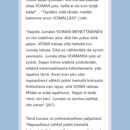
ottaa VOIMAN pois, heillä ei ole kuin tyhjät
kädet"... "Täytätkö vielä tänään meidän
kätemme sinun VOIMALLASI" (148).
"Sepolle Jumalan VOIMAN MENETTÄMINEN
on niin todellinen asia, että hän puhuu siitä
paljon. VOIMA katoaa sillä hetkellä kun
Jumala haluaa. Eikä se välttämättä ole synnin
seurausta. Jumala ottaa VOIMANSA pois eri
syistä. Seppo kertoo eräästä ystävästään,
eräästä karismaattisesta kirkkoherrasta, jolle
tapahtui tämä. Aivan kuin joku olisi
napsauttanut sähköt poikki keskellä kokousta.
Kirkkoherra vain tajusi, että VOIMA lakkasi.
Mitään ei enää tapahtunut. Seppo ei tiedä,
miksi niin kävi. Jumalan ei tarvitse selittää,
hän sanoo" (207).
Tämä kuvaus on poikkeuksellisen paljastava:
"Napsauttanut sähköt poikki keskellä