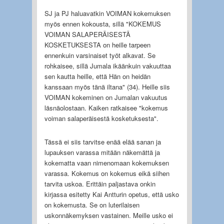
SJ ja PJ haluavatkin VOIMAN kokemuksen
myös ennen kokousta, sillä "KOKEMUS
VOIMAN SALAPERÄISESTÄ
KOSKETUKSESTA on heille tarpeen
ennenkuin varsinaiset työt alkavat. Se
rohkaisee, sillä Jumala ikäänkuin vakuuttaa
sen kautta heille, että Hän on heidän
kanssaan myös tänä iltana" (34). Heille siis
VOIMAN kokeminen on Jumalan vakuutus
läsnäolostaan. Kaiken ratkaisee "kokemus
voiman salaperäisestä kosketuksesta".
Tässä ei siis tarvitse enää elää sanan ja
lupauksen varassa mitään näkemättä ja
kokematta vaan nimenomaan kokemuksen
varassa. Kokemus on kokemus eikä siihen
tarvita uskoa. Erittäin paljastava onkin
kirjassa esitetty Kai Antturin opetus, että usko
on kokemusta. Se on luterilaisen
uskonnäkemyksen vastainen. Meille usko ei