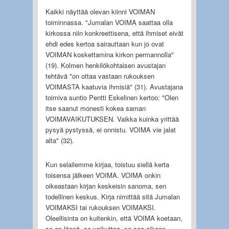
Kaikki näyttää olevan kiinni VOIMAN
toiminnassa. "Jumalan VOIMA saattaa olla
kirkossa niin konkreettisena, että ihmiset eivät
ehdi edes kertoa sairauttaan kun jo ovat
VOIMAN koskettamina kirkon permannolla"
(19). Kolmen henkilökohtaisen avustajan
tehtävä "on ottaa vastaan rukouksen
VOIMASTA kaatuvia ihmisiä" (31). Avustajana
toimiva suntio Pentti Eskelinen kertoo: "Olen
itse saanut monesti kokea saman
VOIMAVAIKUTUKSEN. Vaikka kuinka yrittää
pysyä pystyssä, ei onnistu. VOIMA vie jalat
alta" (32).
Kun selailemme kirjaa, toistuu siellä kerta
toisensa jälkeen VOIMA. VOIMA onkin
oikeastaan kirjan keskeisin sanoma, sen
todellinen keskus. Kirja nimittää sitä Jumalan
VOIMAKSI tai rukouksen VOIMAKSI.
Oleellisinta on kuitenkin, että VOIMA koetaan,
se on läsnä, se vaikuttaa, se saa aikaan