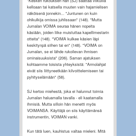
"Kesken rukouksen hän (SJ) saattaa vilkuilla
kelloaan tai katsella muuten vain hajamielisen
näköisenä jonnekin... "Juntunen on kuin
ohikulkija omissa juhlissaan" (148). "Mutta
Jumalan VOIMA seuraa hänen nopeita
käsiään, joiden liike muistuttaa kapellimestarin
otteita" (148). "VOIMA kulkee käsien läpi
keskitynpä siihen tai en" (148). "VOIMA on
Jumalan, se ei lähde rukoilevan ihmisen
ominaisuuksista" (206). Saman ajatuksen
kohtaamme toisista yhteyksistä: "Armolahjat
eivät siis liittyneetkään kilvoittelemiseen tai
pyhityselämään" (58).
SJ kertoo miehestä, joka ei halunnut toimia
Jumalan haluamalla tavalla - eli kaatamalla
ihmisiä. Mutta silloin hän menetti myös
VOIMANSA. Käyttäjä on siis käyttämänsä
instrumentin, VOIMAN vanki.
Kun tätä luen, kauhistus valtaa mieleni. Mitä