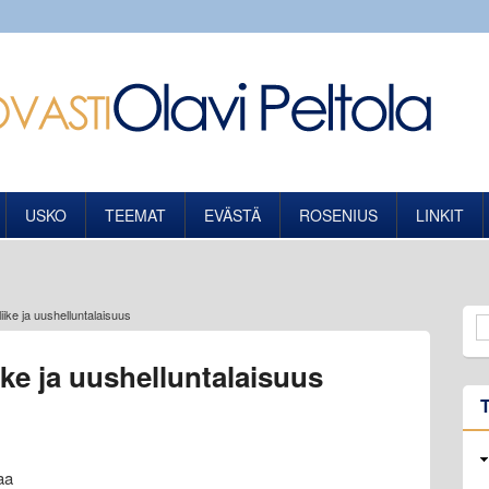
USKO
TEEMAT
EVÄSTÄ
ROSENIUS
LINKIT
iike ja uushelluntalaisuus
ike ja uushelluntalaisuus
aa