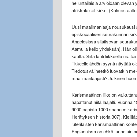
helluntailaisia arvioidaan olevan y
afrikkalaiset kirkot (Kolmas aalto
Uusi maailmanlaaja nousukausi al
episkopaalisen seurakunnan kirkk
Angelesissa sijaitsevan seurakunt
Aamulla kello yhdeksän). Hän ol
kautta. Siitä lähti liikkeelle ns. t
liikkeellelähdön syynä näyttää ol
Tiedotusvälineetkö luovatkin mei
maailmanlaajasti? Julkinen huo
Karismaattinen liike on vaikuttanut
hapattanut niitä laajalti. Vuonna
9000 papista 1000 saaneen kar
Herätyksen historia 307). Kielillä
luterilaisten karismaattinen konf
Englannissa on ehkä tunnetuin an