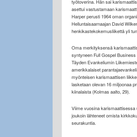
työtoverina. Hän sai karismaatti
asettui vastustamaan karismaattis
Harper perusti 1964 oman organi
Helluntaisaarnaajan David Wilkerso
henkikastekokemusliikettä yli tu
Oma merkityksensä karismaattisten
syntyneen Full Gospel Business 
Täyden Evankeliumin Liikemiesten 
amerikkalaiset parantajaevankel
myönteisen karismaattisen liikk
lasketaan olevan 16 miljoonaa pro
kiinalaista (Kolmas aalto, 29).
Viime vuosina karismaattisessa
joukoin lähteneet omista kirkkoku
seurakuntia.