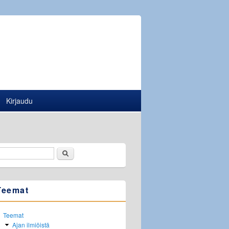
Kirjaudu
Etsi
Hakulomake
Teemat
Teemat
Ajan ilmiöistä