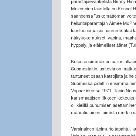
parantajaevankelista Benny Hinn
Molempien taustalla on Kennet 
saaneensa "uskomattoman voitel
helluntaiparantajan Aimee McPher
luonteenomaisia naurun lisäksi k
näkykokemukset, vapina, maahan
hyppely, ja eläimelliset äänet (Tuli
Kuten ensimmäisen aallon alkaes
Suomestakin, uskovia on matkust
tarttuneet osaan katsojista ja he 
Suomessa pidettiin ensimmäinen 
Vapaakirkossa 1971. Tapio Nousia
karismaattisen liikkeen kokouksi
oli kielillä puhumisen asettamin
määrätietoinen toiminta merkin 
Varsinainen läpimurto tapahtui, ku
Vainion kaatumis- ja parantamis