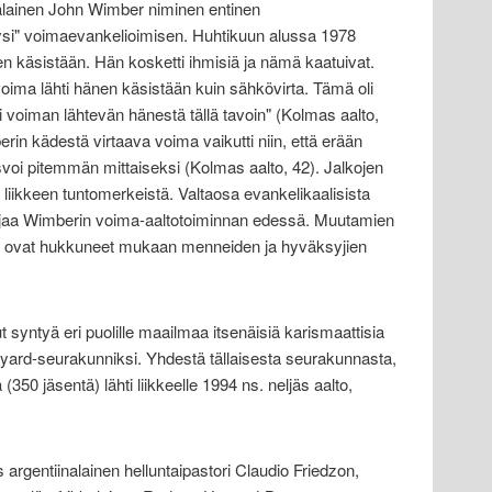
alainen John Wimber niminen entinen
si" voimaevankelioimisen. Huhtikuun alussa 1978
 käsistään. Hän kosketti ihmisiä ja nämä kaatuivat.
 voima lähti hänen käsistään kuin sähkövirta. Tämä oli
voiman lähtevän hänestä tällä tavoin" (Kolmas aalto,
erin kädestä virtaava voima vaikutti niin, että erään
voi pitemmän mittaiseksi (Kolmas aalto, 42). Jalkojen
 liikkeen tuntomerkeistä. Valtaosa evankelikaalisista
hiljaa Wimberin voima-aaltotoiminnan edessä. Muutamien
et ovat hukkuneet mukaan menneiden ja hyväksyjien
syntyä eri puolille maailmaa itsenäisiä karismaattisia
neyard-seurakunniksi. Yhdestä tällaisesta seurakunnasta,
350 jäsentä) lähti liikkeelle 1994 ns. neljäs aalto,
 argentiinalainen helluntaipastori Claudio Friedzon,