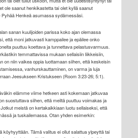
oon tai olet tullut uskoon, mutta et ole uudestisyntynyt tai
et ole saanut henkikastetta tai olet kyllä saanut
 ole Pyhää Henkeä asumassa sydämessäsi.
Jumalan sanan kuulijoiden parissa koko ajan olemassa
ksi, että moni jatkuvasti kamppailee ja epäilee onko
nelta puuttuu koettava ja tunnettava pelastusvarmuus.
erkästikin temmattavissa mukaan sellaisiin liikkeisiin,
 on niin vaikea oppia luottamaan siihen, että keskeisin
tamisessa, vanhurskauttaminen, on varma ja luja
erraan Jeesukseen Kristukseen (Room 3:23-26; 5:1).
täväkin elämme viime hetkeen asti kokemaan jatkuvaa
n suostuttava siihen, että meiltä puuttuu voimakas ja
otkut meistä on kertakaikkiaan luotu sellaiseksi, että
ässä ja tuskailemassa. Otan yhden esimerkin:
tä köyhyyttään. Tämä valitus ei ollut salattua ylpeyttä tai