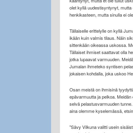
kääntynyt, mutta et ole tullut usk
olet kyllä uudestisyntynyt, mutta 
henkikasteen, mutta sinulla ei
Tällaiselle erittelylle on kyllä 
ikään kuin valmis tilaus. Näin si
sittenkään oikeassa uskossa. Mo
Tällaiset ihmiset saattavat olla h
jotka lupaavat varmuuden. Meidän
Jumalan ihmeteko syntisen pelas
jokaisen kohdalla, joka uskoo H
Osan meistä on ihmisinä tyydyt
epävarmuutta ja pelkoa. Meidän o
selvä pelastusvarmuuden tunne. J
aina olemme kyselemässä, etsim
"Sävy Vilkuna valitti usein sisäis