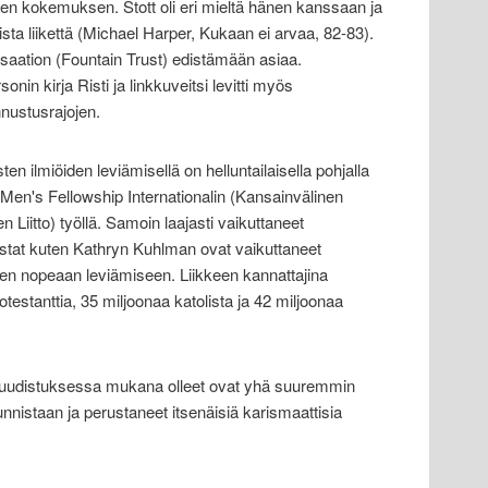
sen kokemuksen. Stott oli eri mieltä hänen kanssaan ja
ta liikettä (Michael Harper, Kukaan ei arvaa, 82-83).
saation (Fountain Trust) edistämään asiaa.
nin kirja Risti ja linkkuveitsi levitti myös
nnustusrajojen.
 ilmiöiden leviämisellä on helluntailaisella pohjalla
Men's Fellowship Internationalin (Kansainvälinen
Liitto) työllä. Samoin laajasti vaikuttaneet
istat kuten Kathryn Kuhlman ovat vaikuttaneet
een nopeaan leviämiseen. Liikkeen kannattajina
testanttia, 35 miljoonaa katolista ja 42 miljoonaa
 uudistuksessa mukana olleet ovat yhä suuremmin
nnistaan ja perustaneet itsenäisiä karismaattisia