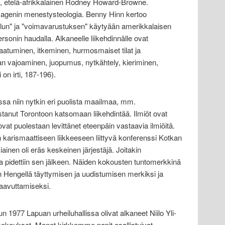
, etelä-afrikkalainen Rodney Howard-Browne.
Hagenin menestysteologia. Benny Hinn kertoo
un" ja "voimavarustuksen" käytyään amerikkalaisen
sonin haudalla. Alkaneelle liikehdinnälle ovat
aatuminen, itkeminen, hurmosmaiset tilat ja
 vajoaminen, juopumus, nytkähtely, kieriminen,
 on irti, 187-196).
sa niin nytkin eri puolista maailmaa, mm.
anut Torontoon katsomaan liikehdintää. Ilmiöt ovat
ovat puolestaan levittänet eteenpäin vastaavia ilmiöitä.
karismaattiseen liikkeeseen liittyvä konferenssi Kotkan
inen oli eräs keskeinen järjestäjä. Joitakin
a pidettiin sen jälkeen. Näiden kokousten tuntomerkkinä
en Hengellä täyttymisen ja uudistumisen merkiksi ja
saavuttamiseksi.
n 1977 Lapuan urheiluhallissa olivat alkaneet Niilo Yli-
kokoukset. Monet kirkkomme papit osallistuivat