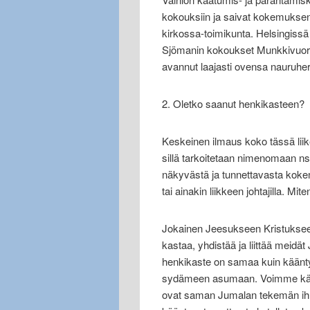
kokouksiin ja saivat kokemuksen 
kirkossa-toimikunta. Helsingissä 
Sjömanin kokoukset Munkkivuo
avannut laajasti ovensa nauruher
2. Oletko saanut henkikasteen?
Keskeinen ilmaus koko tässä liik
sillä tarkoitetaan nimenomaan ns
näkyvästä ja tunnettavasta kokemu
tai ainakin liikkeen johtajilla. M
Jokainen Jeesukseen Kristuksee
kastaa, yhdistää ja liittää meidä
henkikaste on samaa kuin käänty
sydämeen asumaan. Voimme käyttä
ovat saman Jumalan tekemän ihme