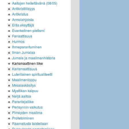
Aaltojen heiteltävänä (08/05)
Antikristillisyys
Antikristus
Armolahjoista
Eräs eksyttäjä
Evankelinen pietismi
Fanaattisuus
Hurmos
Ihmeparantuminen
Ilman Jumalaa
Jumala ja maailmanhistoria
Karismaattinen liike
Karismaattisuus
Luterilainen spiritualiteetti
Maailmanloppu
Messiaskäsitys
Mystiikan kaipuu
Neljä aaltoa
Parantajaliike
Perisynnin vaikutus
Pimeyden maailma
Profetoiminen
Raamatusta taistellaan
Rukouksella parantaminen