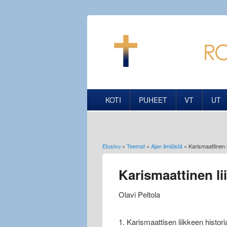
KOTI
PUHEET
VT
UT
Etusivu
»
Teemat
»
Ajan ilmiöistä
» Karismaattinen l
Olet täällä
Karismaattinen li
Olavi Peltola
1. Karismaattisen liikkeen histori