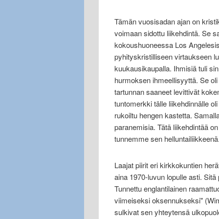
Tämän vuosisadan ajan on kristi
voimaan sidottu liikehdintä. Se
kokoushuoneessa Los Angelesissa
pyhityskristilliseen virtaukseen 
kuukausikaupalla. Ihmisiä tuli s
hurmoksen ihmeellisyyttä. Se oli 
tartunnan saaneet levittivät kok
tuntomerkki tälle liikehdinnälle ol
rukoiltu hengen kastetta. Samalla k
paranemisia. Tätä liikehdintää o
tunnemme sen helluntailiikkeenä
Laajat piirit eri kirkkokuntien her
aina 1970-luvun lopulle asti. Sitä
Tunnettu englantilainen raamattu
viimeiseksi oksennukseksi" (Wimbe
sulkivat sen yhteytensä ulkopuole