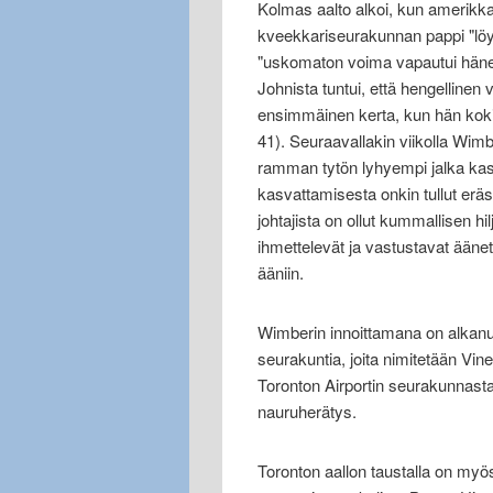
Kolmas aalto alkoi, kun amerikk
kveekkariseurakunnan pappi "löy
"uskomaton voima vapautui hänen
Johnista tuntui, että hengellinen
ensimmäinen kerta, kun hän koki 
41). Seuraavallakin viikolla Wimb
ramman tytön lyhyempi jalka kas
kasvattamisesta onkin tullut eräs
johtajista on ollut kummallisen 
ihmettelevät ja vastustavat ään
ääniin.
Wimberin innoittamana on alkanut 
seurakuntia, joita nimitetään Vi
Toronton Airportin seurakunnasta (
nauruherätys.
Toronton aallon taustalla on myös