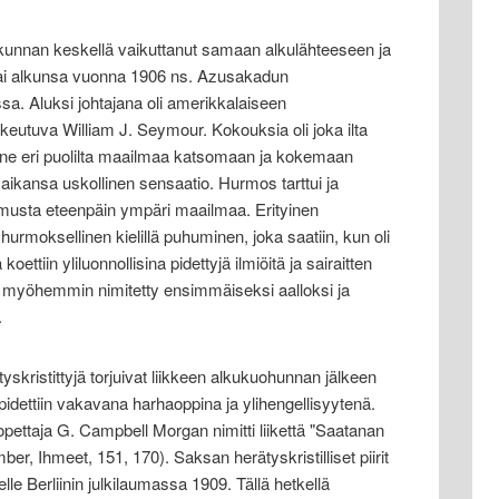
kunnan keskellä vaikuttanut samaan alkulähteeseen ja
 sai alkunsa vuonna 1906 ns. Azusakadun
. Aluksi johtajana oli amerikkalaiseen
lukeutuva William J. Seymour. Kokouksia oli joka ilta
inne eri puolilta maailmaa katsomaan ja kokemaan
aikansa uskollinen sensaatio. Hurmos tarttui ja
emusta eteenpäin ympäri maailmaa. Erityinen
i hurmoksellinen kielillä puhuminen, joka saatiin, kun oli
oettiin yliluonnollisina pidettyjä ilmiöitä ja sairaitten
n myöhemmin nimitetty ensimmäiseksi aalloksi ja
.
ätyskristittyjä torjuivat liikkeen alkukuohunnan jälkeen
 pidettiin vakavana harhaoppina ja ylihengellisyytenä.
opettaja G. Campbell Morgan nimitti liikettä "Saatanan
r, Ihmeet, 151, 170). Saksan herätyskristilliset piirit
lle Berliinin julkilaumassa 1909. Tällä hetkellä