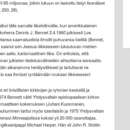
li 85 miljoonaa, jolloin lukuun on laskettu tietyt itsenäiset
, 250, 28).
koi tälle samalle liikehdinnälle, kun amerikkalainen
oherra Dennis J. Bennet 2.4.1960 julkisesti Los
ansa saarnatuolista ilmoitti puhuvansa kielillä (Bennet,
i saanut sen Jeesus-liikkeeseen lukeutuvan miehen
oinen aalto, karismaattinen liike. On erikoista, että
evan julkisten tiedotusvälineiden aiheuttama sensaatio.
dän aikanamme herätysliikkeet ja tartuttavat ne
mio saa ihmiset ryntäämään mukaan liikkeeseen!
 eri kristillisten kirkkojen ja ryhmien keskellä ja
 1974 Bennett väitti Yhdysvaltain episkopaalisen kirkon
ismaattisen kokemuksen (Juhani Kuosmanen,
puhuminen tarttui myös luterilaisiin ja 1975 Yhdysvaltain
erenssi Minneapolissa kokosi yli 20 000 osanottajaa.
glikaanipappi Michael Harper. Hän oli John R. Stottin