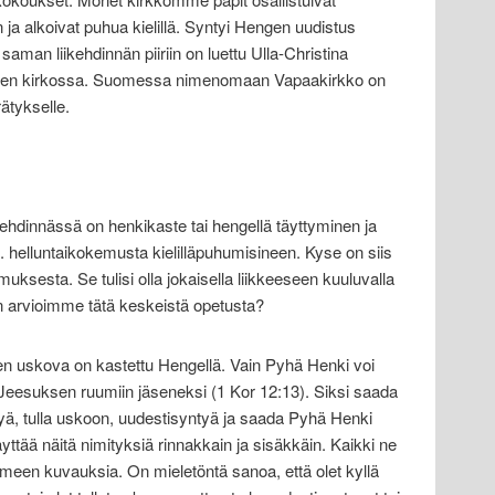
ja alkoivat puhua kielillä. Syntyi Hengen uudistus
saman liikehdinnän piiriin on luettu Ulla-Christina
ren kirkossa. Suomessa nimenomaan Vapaakirkko on
ätykselle.
ehdinnässä on henkikaste tai hengellä täyttyminen ja
. helluntaikokemusta kielilläpuhumisineen. Kyse on siis
ksesta. Se tulisi olla jokaisella liikkeeseen kuuluvalla
iten arvioimme tätä keskeistä opetusta?
n uskova on kastettu Hengellä. Vain Pyhä Henki voi
t Jeesuksen ruumiin jäseneksi (1 Kor 12:13). Siksi saada
ä, tulla uskoon, uudestisyntyä ja saada Pyhä Henki
ä näitä nimityksiä rinnakkain ja sisäkkäin. Kaikki ne
en kuvauksia. On mieletöntä sanoa, että olet kyllä