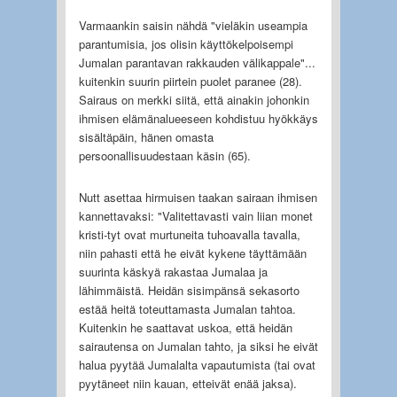
Varmaankin saisin nähdä "vieläkin useampia
parantumisia, jos olisin käyttökelpoisempi
Jumalan parantavan rakkauden välikappale"...
kuitenkin suurin piirtein puolet paranee (28).
Sairaus on merkki siitä, että ainakin johonkin
ihmisen elämänalueeseen kohdistuu hyökkäys
sisältäpäin, hänen omasta
persoonallisuudestaan käsin (65).
Nutt asettaa hirmuisen taakan sairaan ihmisen
kannettavaksi: "Valitettavasti vain liian monet
kristi-tyt ovat murtuneita tuhoavalla tavalla,
niin pahasti että he eivät kykene täyttämään
suurinta käskyä rakastaa Jumalaa ja
lähimmäistä. Heidän sisimpänsä sekasorto
estää heitä toteuttamasta Jumalan tahtoa.
Kuitenkin he saattavat uskoa, että heidän
sairautensa on Jumalan tahto, ja siksi he eivät
halua pyytää Jumalalta vapautumista (tai ovat
pyytäneet niin kauan, etteivät enää jaksa).