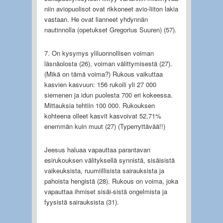
niin aviopuolisot ovat rikkoneet avio-liiton lakia
vastaan. He ovat lianneet yhdynnän
nautinnolla (opetukset Gregorius Suuren) (57).
7. On kysymys yliluonnollisen voiman
läsnäolosta (26), voiman välittymisestä (27).
(Mikä on tämä voima?) Rukous vaikuttaa
kasvien kasvuun: 156 rukoili yli 27 000
siemenen ja idun puolesta 700 eri kokeessa.
Mittauksia tehtiin 100 000. Rukouksen
kohteena olleet kasvit kasvoivat 52,71%
enemmän kuin muut (27) (Typerryttävää!!)
Jeesus haluaa vapauttaa parantavan
esirukouksen välityksellä synnistä, sisäisistä
vaikeuksista, ruumiillisista sairauksista ja
pahoista hengistä (28). Rukous on voima, joka
vapauttaa ihmiset sisäi-sistä ongelmista ja
fyysistä sairauksista (31).