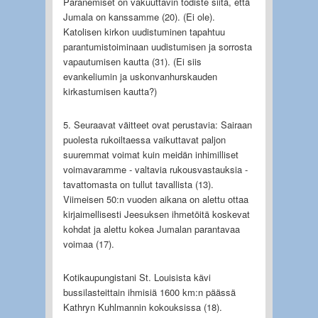
Paranemiset on vakuuttavin todiste siitä, että
Jumala on kanssamme (20). (Ei ole).
Katolisen kirkon uudistuminen tapahtuu
parantumistoiminaan uudistumisen ja sorrosta
vapautumisen kautta (31). (Ei siis
evankeliumin ja uskonvanhurskauden
kirkastumisen kautta?)
5. Seuraavat väitteet ovat perustavia: Sairaan
puolesta rukoiltaessa vaikuttavat paljon
suuremmat voimat kuin meidän inhimilliset
voimavaramme - valtavia rukousvastauksia -
tavattomasta on tullut tavallista (13).
Viimeisen 50:n vuoden aikana on alettu ottaa
kirjaimellisesti Jeesuksen ihmetöitä koskevat
kohdat ja alettu kokea Jumalan parantavaa
voimaa (17).
Kotikaupungistani St. Louisista kävi
bussilasteittain ihmisiä 1600 km:n päässä
Kathryn Kuhlmannin kokouksissa (18).