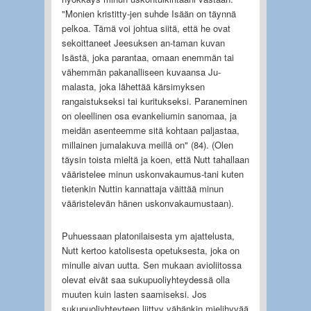
"Monien kristitty-jen suhde Isään on täynnä
pelkoa. Tämä voi johtua siitä, että he ovat
sekoittaneet Jeesuksen an-taman kuvan
Isästä, joka parantaa, omaan enemmän tai
vähemmän pakanalliseen kuvaansa Ju-
malasta, joka lähettää kärsimyksen
rangaistukseksi tai kuritukseksi. Paraneminen
on oleellinen osa evankeliumin sanomaa, ja
meidän asenteemme sitä kohtaan paljastaa,
millainen jumalakuva meillä on" (84). (Olen
täysin toista mieltä ja koen, että Nutt tahallaan
vääristelee minun uskonvakaumus-tani kuten
tietenkin Nuttin kannattaja väittää minun
vääristelevän hänen uskonvakaumustaan).
Puhuessaan platonilaisesta ym ajattelusta,
Nutt kertoo katolisesta opetuksesta, joka on
minulle aivan uutta. Sen mukaan avioliitossa
olevat eivät saa sukupuoliyhteydessä olla
muuten kuin lasten saamiseksi. Jos
sukupuoliyhteyteen liittyy vähänkin mielihyvää