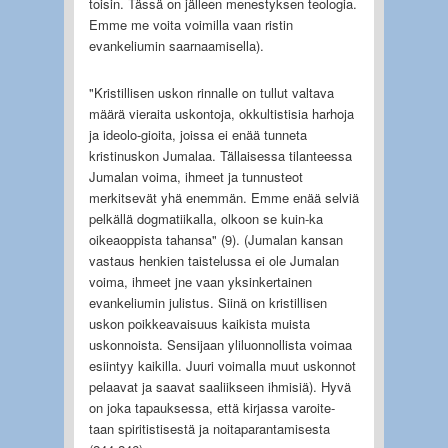
toisin. Tässä on jälleen menestyksen teologia.
Emme me voita voimilla vaan ristin
evankeliumin saarnaamisella).
"Kristillisen uskon rinnalle on tullut valtava
määrä vieraita uskontoja, okkultistisia harhoja
ja ideolo-gioita, joissa ei enää tunneta
kristinuskon Jumalaa. Tällaisessa tilanteessa
Jumalan voima, ihmeet ja tunnusteot
merkitsevät yhä enemmän. Emme enää selviä
pelkällä dogmatiikalla, olkoon se kuin-ka
oikeaoppista tahansa" (9). (Jumalan kansan
vastaus henkien taistelussa ei ole Jumalan
voima, ihmeet jne vaan yksinkertainen
evankeliumin julistus. Siinä on kristillisen
uskon poikkeavaisuus kaikista muista
uskonnoista. Sensijaan yliluonnollista voimaa
esiintyy kaikilla. Juuri voimalla muut uskonnot
pelaavat ja saavat saaliikseen ihmisiä). Hyvä
on joka tapauksessa, että kirjassa varoite-
taan spiritistisestä ja noitaparantamisesta