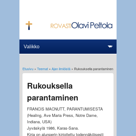
Etusivu
»
Teemat
»
Ajan ilmiöistä
» Rukouksella parantaminen
Olet täällä
Rukouksella
parantaminen
FRANCIS MACNUTT, PARANTUMISESTA
(Healing, Ave Maria Press, Notre Dame,
Indiana, USA)
Jyväskylä 1986, Karas-Sana.
Kirja on alunperin kirjoitettu todennäköisesti