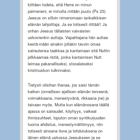
kiittäen todeta, että Herra on minun
paimeneni, ei minulta mitään puutu (Ps 23).
Jeesus on silloin nimenomaan iankaikkisen
elämän lahjoittaja. Ja se totisesti riittää!! Ja
onhan Jeesus tällaisten vaivaisten
uskovienkin auttaja. Vapahtajana hän auttaa
kestä-mään ainakin jollakin tavoin omaa
sairautensa taakkaa ja kantamaan sitä Nuttin
pilkkaamaa ristiä, jonka kantamisen Nutt
leimaa pakanalliseksi, stooalaiseksi
kristinuskon tulkinnaksi.
Tietysti olisihan ihanaa, jos saisi tämän
kaiken (onnellisen ajallisen elämän terveenä,
voimakkaana, menestyvänä, rikkaana jne) ja
taivaan myös. Mutta kun elämänosana täällä
ajassa on sairaudet, köyhyys, vaikeat
ihmissuhteet, loputon oman syntikurjuuden
tuoma ahdistus, menestymättömyys, niin
totisesti ainoana ilona ja lohdutuksena on
iäinen elämä uskossa Jeesukseen ja se