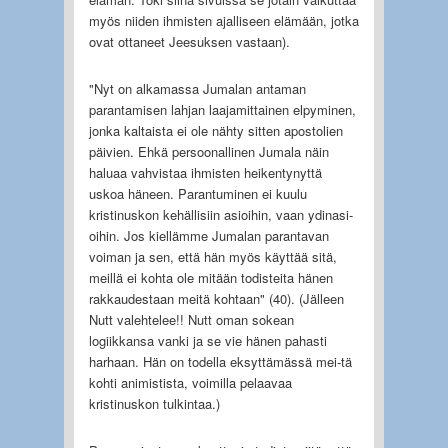
myös niiden ihmisten ajalliseen elämään, jotka
ovat ottaneet Jeesuksen vastaan).
"Nyt on alkamassa Jumalan antaman
parantamisen lahjan laajamittainen elpyminen,
jonka kaltaista ei ole nähty sitten apostolien
päivien. Ehkä persoonallinen Jumala näin
haluaa vahvistaa ihmisten heikentynyttä
uskoa häneen. Parantuminen ei kuulu
kristinuskon kehällisiin asioihin, vaan ydinasi-
oihin. Jos kiellämme Jumalan parantavan
voiman ja sen, että hän myös käyttää sitä,
meillä ei kohta ole mitään todisteita hänen
rakkaudestaan meitä kohtaan" (40). (Jälleen
Nutt valehtelee!! Nutt oman sokean
logiikkansa vanki ja se vie hänen pahasti
harhaan. Hän on todella eksyttämässä mei-tä
kohti animistista, voimilla pelaavaa
kristinuskon tulkintaa.)