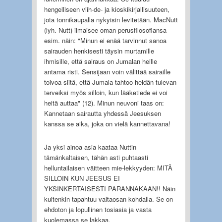
hengelliseen viih-de- ja kioskikirjallisuuteen,
jota tonnikaupalla nykyisin levitetään. MacNutt
(lyh. Nutt) ilmaisee oman perusfilosofiansa
esim. näin: "Minun ei enää tarvinnut sanoa
sairauden henkisesti täysin murtamille
ihmisille, että sairaus on Jumalan heille
antama risti. Sensijaan voin välittää sairaille
toivoa siitä, että Jumala tahtoo heidän tulevan
terveiksi myös silloin, kun lääketiede ei voi
heitä auttaa" (12). Minun neuvoni taas on:
Kannetaan sairautta yhdessä Jeesuksen
kanssa se aika, joka on vielä kannettavana!
Ja yksi ainoa asia kaataa Nuttin
tämänkaltaisen, tähän asti puhtaasti
helluntailaisen väitteen mie-lekkyyden: MITÄ
SILLOIN KUN JEESUS EI
YKSINKERTAISESTI PARANNAKAAN!! Näin
kuitenkin tapahtuu valtaosan kohdalla. Se on
ehdoton ja lopullinen tosiasia ja vasta
kuolemassa se lakkaa.