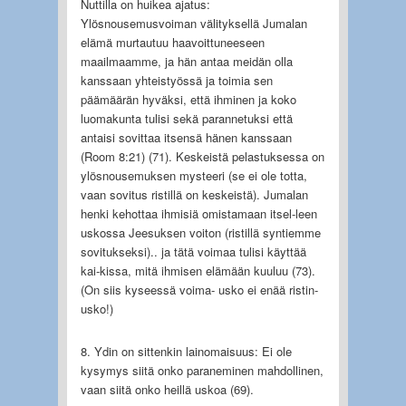
Nuttilla on huikea ajatus:
Ylösnousemusvoiman välityksellä Jumalan
elämä murtautuu haavoittuneeseen
maailmaamme, ja hän antaa meidän olla
kanssaan yhteistyössä ja toimia sen
päämäärän hyväksi, että ihminen ja koko
luomakunta tulisi sekä parannetuksi että
antaisi sovittaa itsensä hänen kanssaan
(Room 8:21) (71). Keskeistä pelastuksessa on
ylösnousemuksen mysteeri (se ei ole totta,
vaan sovitus ristillä on keskeistä). Jumalan
henki kehottaa ihmisiä omistamaan itsel-leen
uskossa Jeesuksen voiton (ristillä syntiemme
sovitukseksi).. ja tätä voimaa tulisi käyttää
kai-kissa, mitä ihmisen elämään kuuluu (73).
(On siis kyseessä voima- usko ei enää ristin-
usko!)
8. Ydin on sittenkin lainomaisuus: Ei ole
kysymys siitä onko paraneminen mahdollinen,
vaan siitä onko heillä uskoa (69).