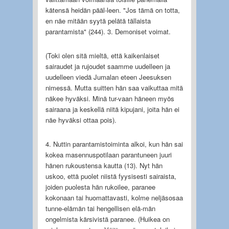
kätensä heidän pääl-leen. "Jos tämä on totta,
en näe mitään syytä pelätä tällaista
parantamista" (244). 3. Demoniset voimat.
(Toki olen sitä mieltä, että kaikenlaiset
sairaudet ja rujoudet saamme uudelleen ja
uudelleen viedä Jumalan eteen Jeesuksen
nimessä. Mutta suitten hän saa vaikuttaa mitä
näkee hyväksi. Minä tur-vaan häneen myös
sairaana ja keskellä niitä kipujani, joita hän ei
näe hyväksi ottaa pois).
4. Nuttin parantamistoiminta alkoi, kun hän sai
kokea masennuspotilaan parantuneen juuri
hänen rukoustensa kautta (13). Nyt hän
uskoo, että puolet niistä fyysisesti sairaista,
joiden puolesta hän rukoilee, paranee
kokonaan tai huomattavasti, kolme neljäsosaa
tunne-elämän tai hengellisen elä-män
ongelmista kärsivistä paranee. (Huikea on