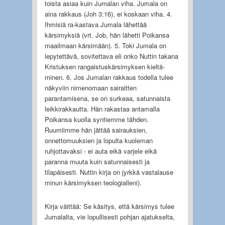
toista asiaa kuin Jumalan viha. Jumala on
aina rakkaus (Joh 3:16), ei koskaan viha. 4.
Ihmisiä ra-kastava Jumala lähettää
kärsimyksiä (vrt. Job, hän lähetti Poikansa
maailmaan kärsimään). 5. Toki Jumala on
lepytettävä, sovitettava eli onko Nuttin takana
Kristuksen rangaistuskärsimyksen kieltä-
minen. 6. Jos Jumalan rakkaus todella tulee
näkyviin nimenomaan sairaitten
parantamisena, se on surkeaa, satunnaista
leikkirakkautta. Hän rakastaa antamalla
Poikansa kuolla syntiemme tähden.
Ruumiimme hän jättää sairauksien,
onnettomuuksien ja lopulta kuoleman
ruhjottavaksi - ei auta eikä varjele eikä
paranna muuta kuin satunnaisesti ja
tilapäisesti. Nuttin kirja on jyrkkä vastalause
minun kärsimyksen teologialleni).
Kirja väittää: Se käsitys, että kärsimys tulee
Jumalalta, vie lopullisesti pohjan ajatukselta,