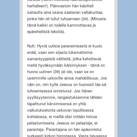
harhalleen!). Päinvastoin hän käsitteli
sairautta aina osana saatanan valtakuntaa,
jonka hän oli tullut tuhoamaan (34). (Minusta
tämä kaikki on todella kammottavaa ja
epärehellistä tekstiä).
Nutt: Hyviä uutisia paranemisesta ei kuulu
enää, vaan sen sijasta lukemattomia
samantyyppisiä väitteitä, jotka kehottavat
meitä hyväksymään kärsimyksen - tämä on
huono uutinen (39) (ei ole, vaan se on
useimmille uskoville ainoa mahdollisuus. Jos
näin on, niin kyllä Jeesus on huonosti täs-sä
tuhoamisessa onnistunut. Jos hänen
syyllisyytemme, rangaistuksemme tähden
tapahtunut kär-simisensä on yhtä
vaikutuksetonta uskovan lopullisessa
kohtalossa, ei meillä olisi mitään toivoa
pelastumisesta. Jeesus on pelastaja, ei
parantaja. Parantajana on hän epäonnistui
surkeasti kirkon historiassa. Vasta taivaassa