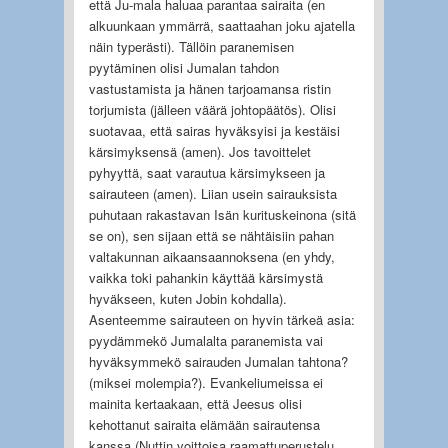
että Ju-mala haluaa parantaa sairaita (en
alkuunkaan ymmärrä, saattaahan joku ajatella
näin typerästi). Tällöin paranemisen
pyytäminen olisi Jumalan tahdon
vastustamista ja hänen tarjoamansa ristin
torjumista (jälleen väärä johtopäätös). Olisi
suotavaa, että sairas hyväksyisi ja kestäisi
kärsimyksensä (amen). Jos tavoittelet
pyhyyttä, saat varautua kärsimykseen ja
sairauteen (amen). Liian usein sairauksista
puhutaan rakastavan Isän kurituskeinona (sitä
se on), sen sijaan että se nähtäisiin pahan
valtakunnan aikaansaannoksena (en yhdy,
vaikka toki pahankin käyttää kärsimystä
hyväkseen, kuten Jobin kohdalla).
Asenteemme sairauteen on hyvin tärkeä asia:
pyydämmekö Jumalalta paranemista vai
hyväksymmekö sairauden Jumalan tahtona?
(miksei molempia?). Evankeliumeissa ei
mainita kertaakaan, että Jeesus olisi
kehottanut sairaita elämään sairautensa
kanssa (Nuttin voittoisa raamattuperustelu