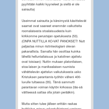
pyyhitään kaikki kyyneleet ja siellä ei ole
sairautta)
Useimmat sairautta ja kärsimystä käsittelevät
saarnat ovat saaneet enemmän vaikutteita
roomalaisesta stoalaisuudesta kuin
kirkkomme perustajan opetuksesta (53).
(ONPA NUTTILLA KO-VAT PANOKSET! Nutt
paljastaa minun ristinteologiani olevan
pakanallista. Samalla hän osoittaa kuinka
lähellä helluntailaisuus ja katolinen ajattelu
ovat toisiaan): Nuttin mukaan platonilaisen,
stoa-laisen ja manikealaisen ruumista
vähättelevän ajattelun vaikutuksesta usko
Kristuksen parantamis-työhön väheni 400-
luvulle tultaessa (55). Tämä sammutti
parantavan voiman käytön kirkossa (täs-sä
väitteessä sattaa olla jotain perääkin).
Mutta sitten tulee jälleen erittäin raskas
hyökkäys minun uskontulkintaani vastaan: