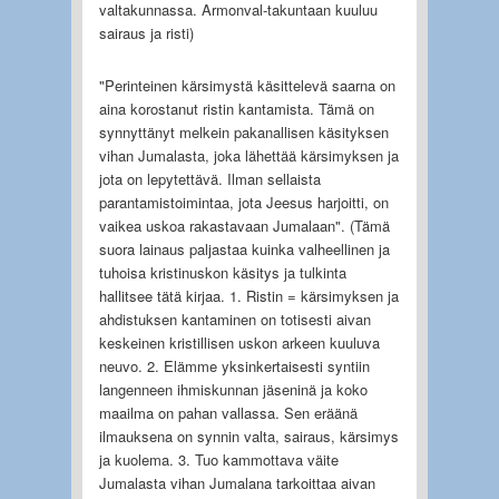
valtakunnassa. Armonval-takuntaan kuuluu
sairaus ja risti)
"Perinteinen kärsimystä käsittelevä saarna on
aina korostanut ristin kantamista. Tämä on
synnyttänyt melkein pakanallisen käsityksen
vihan Jumalasta, joka lähettää kärsimyksen ja
jota on lepytettävä. Ilman sellaista
parantamistoimintaa, jota Jeesus harjoitti, on
vaikea uskoa rakastavaan Jumalaan". (Tämä
suora lainaus paljastaa kuinka valheellinen ja
tuhoisa kristinuskon käsitys ja tulkinta
hallitsee tätä kirjaa. 1. Ristin = kärsimyksen ja
ahdistuksen kantaminen on totisesti aivan
keskeinen kristillisen uskon arkeen kuuluva
neuvo. 2. Elämme yksinkertaisesti syntiin
langenneen ihmiskunnan jäseninä ja koko
maailma on pahan vallassa. Sen eräänä
ilmauksena on synnin valta, sairaus, kärsimys
ja kuolema. 3. Tuo kammottava väite
Jumalasta vihan Jumalana tarkoittaa aivan