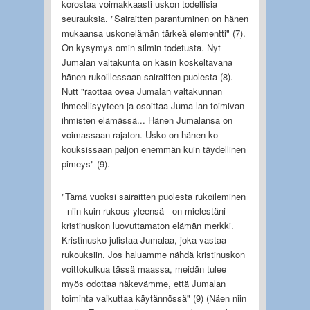
korostaa voimakkaasti uskon todellisia
seurauksia. "Sairaitten parantuminen on hänen
mukaansa uskonelämän tärkeä elementti" (7).
On kysymys omin silmin todetusta. Nyt
Jumalan valtakunta on käsin koskeltavana
hänen rukoillessaan sairaitten puolesta (8).
Nutt "raottaa ovea Jumalan valtakunnan
ihmeellisyyteen ja osoittaa Juma-lan toimivan
ihmisten elämässä... Hänen Jumalansa on
voimassaan rajaton. Usko on hänen ko-
kouksissaan paljon enemmän kuin täydellinen
pimeys" (9).
"Tämä vuoksi sairaitten puolesta rukoileminen
- niin kuin rukous yleensä - on mielestäni
kristinuskon luovuttamaton elämän merkki.
Kristinusko julistaa Jumalaa, joka vastaa
rukouksiin. Jos haluamme nähdä kristinuskon
voittokulkua tässä maassa, meidän tulee
myös odottaa näkevämme, että Jumalan
toiminta vaikuttaa käytännössä" (9) (Näen niin