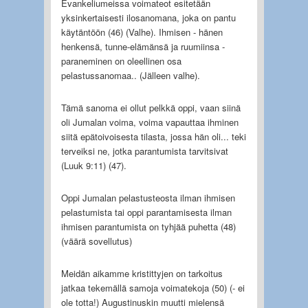
Evankeliumeissa voimateot esitetään
yksinkertaisesti ilosanomana, joka on pantu
käytäntöön (46) (Valhe). Ihmisen - hänen
henkensä, tunne-elämänsä ja ruumiinsa -
paraneminen on oleellinen osa
pelastussanomaa.. (Jälleen valhe).
Tämä sanoma ei ollut pelkkä oppi, vaan siinä
oli Jumalan voima, voima vapauttaa ihminen
siitä epätoivoisesta tilasta, jossa hän oli... teki
terveiksi ne, jotka parantumista tarvitsivat
(Luuk 9:11) (47).
Oppi Jumalan pelastusteosta ilman ihmisen
pelastumista tai oppi parantamisesta ilman
ihmisen parantumista on tyhjää puhetta (48)
(väärä sovellutus)
Meidän aikamme kristittyjen on tarkoitus
jatkaa tekemällä samoja voimatekoja (50) (- ei
ole totta!) Augustinuskin muutti mielensä