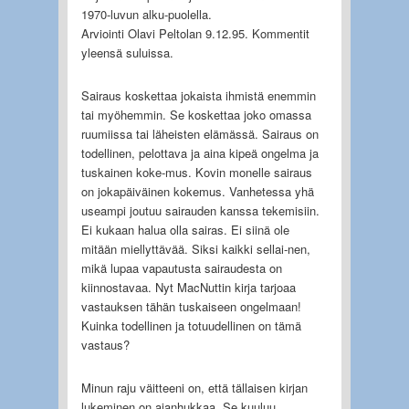
1970-luvun alku-puolella.
Arviointi Olavi Peltolan 9.12.95. Kommentit
yleensä suluissa.
Sairaus koskettaa jokaista ihmistä enemmin
tai myöhemmin. Se koskettaa joko omassa
ruumiissa tai läheisten elämässä. Sairaus on
todellinen, pelottava ja aina kipeä ongelma ja
tuskainen koke-mus. Kovin monelle sairaus
on jokapäiväinen kokemus. Vanhetessa yhä
useampi joutuu sairauden kanssa tekemisiin.
Ei kukaan halua olla sairas. Ei siinä ole
mitään miellyttävää. Siksi kaikki sellai-nen,
mikä lupaa vapautusta sairaudesta on
kiinnostavaa. Nyt MacNuttin kirja tarjoaa
vastauksen tähän tuskaiseen ongelmaan!
Kuinka todellinen ja totuudellinen on tämä
vastaus?
Minun raju väitteeni on, että tällaisen kirjan
lukeminen on ajanhukkaa. Se kuuluu