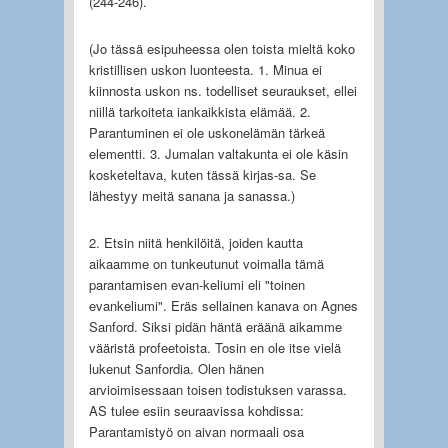
(244-246).
(Jo tässä esipuheessa olen toista mieltä koko
kristillisen uskon luonteesta. 1. Minua ei
kiinnosta uskon ns. todelliset seuraukset, ellei
niillä tarkoiteta iankaikkista elämää. 2.
Parantuminen ei ole uskonelämän tärkeä
elementti. 3. Jumalan valtakunta ei ole käsin
kosketeltava, kuten tässä kirjas-sa. Se
lähestyy meitä sanana ja sanassa.)
2. Etsin niitä henkilöitä, joiden kautta
aikaamme on tunkeutunut voimalla tämä
parantamisen evan-keliumi eli "toinen
evankeliumi". Eräs sellainen kanava on Agnes
Sanford. Siksi pidän häntä eräänä aikamme
vääristä profeetoista. Tosin en ole itse vielä
lukenut Sanfordia. Olen hänen
arvioimisessaan toisen todistuksen varassa.
AS tulee esiin seuraavissa kohdissa:
Parantamistyö on aivan normaali osa