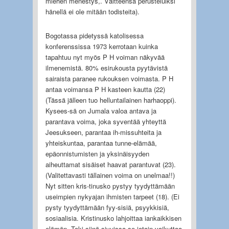
miehen menestys,. Väitteensä perusteluiksi
hänellä ei ole mitään todisteita).
Bogotassa pidetyssä katolisessa
konferenssissa 1973 kerrotaan kuinka
tapahtuu nyt myös P H voiman näkyvää
ilmenemistä. 80% esirukousta pyytävistä
sairaista paranee rukouksen voimasta. P H
antaa voimansa P H kasteen kautta (22)
(Tässä jälleen tuo helluntailainen harhaoppi).
Kysees-sä on Jumala valoa antava ja
parantava voima, joka syventää yhteyttä
Jeesukseen, parantaa ih-missuhteita ja
yhteiskuntaa, parantaa tunne-elämää,
epäonnistumisten ja yksinäisyyden
aiheuttamat sisäiset haavat parantuvat (23).
(Valitettavasti tällainen voima on unelmaa!!)
Nyt sitten kris-tinusko pystyy tyydyttämään
useimpien nykyajan ihmisten tarpeet (18). (Ei
pysty tyydyttämään fyy-sisiä, psyykkisiä,
sosiaalisia. Kristinusko lahjoittaa iankaikkisen
elämän. Toki siinä sivuissa se jotain vaikuttaa