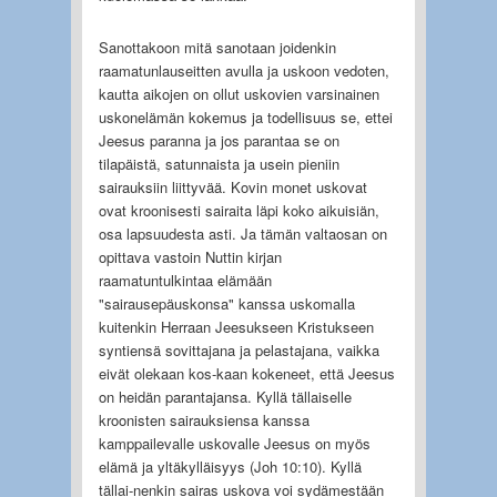
Sanottakoon mitä sanotaan joidenkin
raamatunlauseitten avulla ja uskoon vedoten,
kautta aikojen on ollut uskovien varsinainen
uskonelämän kokemus ja todellisuus se, ettei
Jeesus paranna ja jos parantaa se on
tilapäistä, satunnaista ja usein pieniin
sairauksiin liittyvää. Kovin monet uskovat
ovat kroonisesti sairaita läpi koko aikuisiän,
osa lapsuudesta asti. Ja tämän valtaosan on
opittava vastoin Nuttin kirjan
raamatuntulkintaa elämään
"sairausepäuskonsa" kanssa uskomalla
kuitenkin Herraan Jeesukseen Kristukseen
syntiensä sovittajana ja pelastajana, vaikka
eivät olekaan kos-kaan kokeneet, että Jeesus
on heidän parantajansa. Kyllä tällaiselle
kroonisten sairauksiensa kanssa
kamppailevalle uskovalle Jeesus on myös
elämä ja yltäkylläisyys (Joh 10:10). Kyllä
tällai-nenkin sairas uskova voi sydämestään