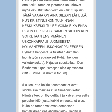
että kaikki tämä on johtamas-sa uskovat
myös okkultististen voimien vaikutuspiiriin!
TÄMÄ VAARA ON AINA SILLOIN LÄHELLÄ,
KUN KRISTINUSKON TULKINNAN
KESKUKSEKSI TULEE VOIMA EIKÄ ENÄÄ
RISTIN HEIKKO-US. SAMOIN SILLOIN KUN
SOTKETAAN ENSIMMÄINEN
USKONKAPPALE LUOMISESTA
KOLMANTEEN USKONKAPPALEESEEN
Pyhästä hengestä ja tulkitaan Jumalan
luomistyön seu-raukset Pyhän hengen
vaikutukseksi.). Kirjassa suositellaan Don
Bashamin kirjaa riivaajien ulos-ajamisesta
(181). (Myös Bashamin torjun!)
(Luulen, että kaikki karismaatikot ovat
sidoksissa tosiinsa kuin Simsonin ketut.
Nämä siteet on löy-dettävä ja kaivettava esille
perushenkilö, josta kaikki on vuotanut ulos.
Kuka on tämän valtavan demonisen
harhaliikkeen päälähdehenkilö? Tiedän ja