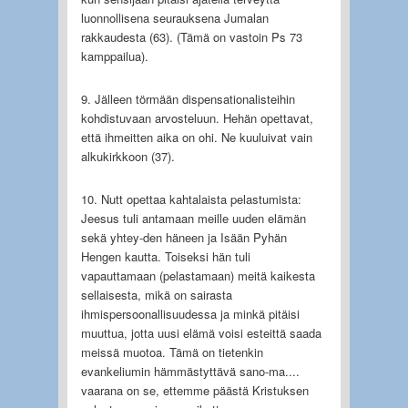
luonnollisena seurauksena Jumalan
rakkaudesta (63). (Tämä on vastoin Ps 73
kamppailua).
9. Jälleen törmään dispensationalisteihin
kohdistuvaan arvosteluun. Hehän opettavat,
että ihmeitten aika on ohi. Ne kuuluivat vain
alkukirkkoon (37).
10. Nutt opettaa kahtalaista pelastumista:
Jeesus tuli antamaan meille uuden elämän
sekä yhtey-den häneen ja Isään Pyhän
Hengen kautta. Toiseksi hän tuli
vapauttamaan (pelastamaan) meitä kaikesta
sellaisesta, mikä on sairasta
ihmispersoonallisuudessa ja minkä pitäisi
muuttua, jotta uusi elämä voisi esteittä saada
meissä muotoa. Tämä on tietenkin
evankeliumin hämmästyttävä sano-ma....
vaarana on se, ettemme päästä Kristuksen