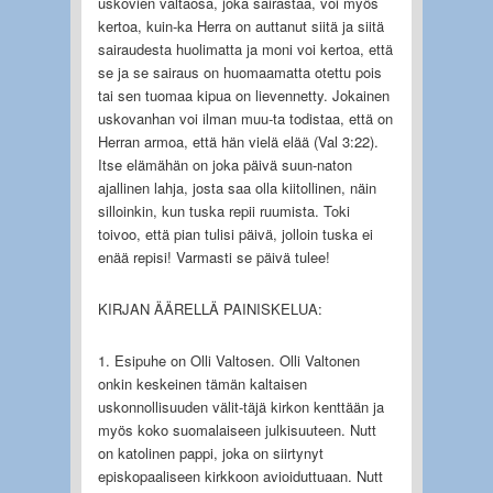
uskovien valtaosa, joka sairastaa, voi myös
kertoa, kuin-ka Herra on auttanut siitä ja siitä
sairaudesta huolimatta ja moni voi kertoa, että
se ja se sairaus on huomaamatta otettu pois
tai sen tuomaa kipua on lievennetty. Jokainen
uskovanhan voi ilman muu-ta todistaa, että on
Herran armoa, että hän vielä elää (Val 3:22).
Itse elämähän on joka päivä suun-naton
ajallinen lahja, josta saa olla kiitollinen, näin
silloinkin, kun tuska repii ruumista. Toki
toivoo, että pian tulisi päivä, jolloin tuska ei
enää repisi! Varmasti se päivä tulee!
KIRJAN ÄÄRELLÄ PAINISKELUA:
1. Esipuhe on Olli Valtosen. Olli Valtonen
onkin keskeinen tämän kaltaisen
uskonnollisuuden välit-täjä kirkon kenttään ja
myös koko suomalaiseen julkisuuteen. Nutt
on katolinen pappi, joka on siirtynyt
episkopaaliseen kirkkoon avioiduttuaan. Nutt