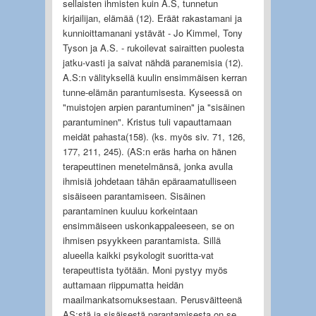
sellaisten ihmisten kuin A.S, tunnetun
kirjailijan, elämää (12). Eräät rakastamani ja
kunnioittamanani ystävät - Jo Kimmel, Tony
Tyson ja A.S. - rukoilevat sairaitten puolesta
jatku-vasti ja saivat nähdä paranemisia (12).
A.S:n välityksellä kuulin ensimmäisen kerran
tunne-elämän parantumisesta. Kyseessä on
"muistojen arpien parantuminen" ja "sisäinen
parantuminen". Kristus tuli vapauttamaan
meidät pahasta(158). (ks. myös siv. 71, 126,
177, 211, 245). (AS:n eräs harha on hänen
terapeuttinen menetelmänsä, jonka avulla
ihmisiä johdetaan tähän epäraamatulliseen
sisäiseen parantamiseen. Sisäinen
parantaminen kuuluu korkeintaan
ensimmäiseen uskonkappaleeseen, se on
ihmisen psyykkeen parantamista. Sillä
alueella kaikki psykologit suoritta-vat
terapeuttista työtään. Moni pystyy myös
auttamaan riippumatta heidän
maailmankatsomuksestaan. Perusväitteenä
AS:stä ja sisäisestä parantamisesta on se,