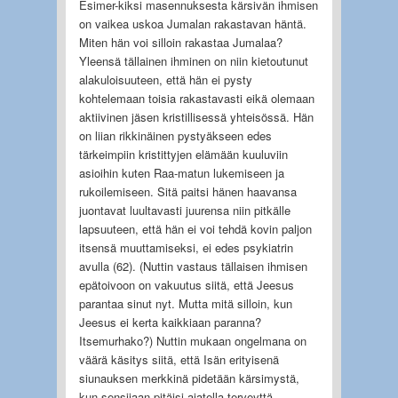
Esimer-kiksi masennuksesta kärsivän ihmisen
on vaikea uskoa Jumalan rakastavan häntä.
Miten hän voi silloin rakastaa Jumalaa?
Yleensä tällainen ihminen on niin kietoutunut
alakuloisuuteen, että hän ei pysty
kohtelemaan toisia rakastavasti eikä olemaan
aktiivinen jäsen kristillisessä yhteisössä. Hän
on liian rikkinäinen pystyäkseen edes
tärkeimpiin kristittyjen elämään kuuluviin
asioihin kuten Raa-matun lukemiseen ja
rukoilemiseen. Sitä paitsi hänen haavansa
juontavat luultavasti juurensa niin pitkälle
lapsuuteen, että hän ei voi tehdä kovin paljon
itsensä muuttamiseksi, ei edes psykiatrin
avulla (62). (Nuttin vastaus tällaisen ihmisen
epätoivoon on vakuutus siitä, että Jeesus
parantaa sinut nyt. Mutta mitä silloin, kun
Jeesus ei kerta kaikkiaan paranna?
Itsemurhako?) Nuttin mukaan ongelmana on
väärä käsitys siitä, että Isän erityisenä
siunauksen merkkinä pidetään kärsimystä,
kun sensijaan pitäisi ajatella terveyttä