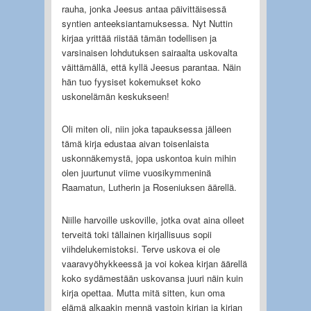
rauha, jonka Jeesus antaa päivittäisessä
syntien anteeksiantamuksessa. Nyt Nuttin
kirjaa yrittää riistää tämän todellisen ja
varsinaisen lohdutuksen sairaalta uskovalta
väittämällä, että kyllä Jeesus parantaa. Näin
hän tuo fyysiset kokemukset koko
uskonelämän keskukseen!
Oli miten oli, niin joka tapauksessa jälleen
tämä kirja edustaa aivan toisenlaista
uskonnäkemystä, jopa uskontoa kuin mihin
olen juurtunut viime vuosikymmeninä
Raamatun, Lutherin ja Roseniuksen äärellä.
Niille harvoille uskoville, jotka ovat aina olleet
terveitä toki tällainen kirjallisuus sopii
viihdelukemistoksi. Terve uskova ei ole
vaaravyöhykkeessä ja voi kokea kirjan äärellä
koko sydämestään uskovansa juuri näin kuin
kirja opettaa. Mutta mitä sitten, kun oma
elämä alkaakin mennä vastoin kirjan ja kirjan