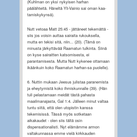
(Kuhlman on yksi nykyisen harhan
päälähteitä. Häneltä Yli-Vainio sai oman kaa-
tamiskykynsä).
Nutt vetoaa Matt 25:45 - jättäneet tekemättä -
siis jos voisin auttaa sairaita rukouksella,
mutta en tekisi sitä, niin... (20). (Tämä on
minusta järkyttävää Raamatun tulkinta. Siinä
on kyse sairaitten katsomisesta, ei
parantamisesta. Mutta Nutt kykenee ottamaan
ikäänkuin koko Raamatun harhan-sa puolelle).
6. Nuttin mukaan Jeesus julistaa paranemista
ja eheytymistä koko ihmiskunnalle (39). (Hän
tuli pelastamaan meidät tästä pahasta
maailmanajasta, Gal 1:4. Jälleen minut valtaa
tuntu siitä, että olen utopistin kanssa
tekemisissä. Tässä myös sotketaan
aikakaudet - olen siis tältä osin
dispensationalisti. Nyt elämämme armon
valtakunnassa emme vielä kirkkauden