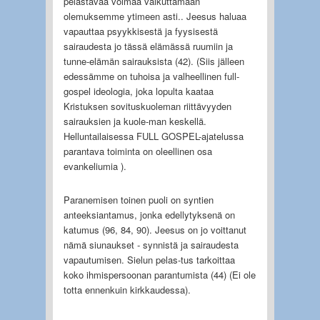
pelastavaa voimaa vaikuttamaan
olemuksemme ytimeen asti.. Jeesus haluaa
vapauttaa psyykkisestä ja fyysisestä
sairaudesta jo tässä elämässä ruumiin ja
tunne-elämän sairauksista (42). (Siis jälleen
edessämme on tuhoisa ja valheellinen full-
gospel ideologia, joka lopulta kaataa
Kristuksen sovituskuoleman riittävyyden
sairauksien ja kuole-man keskellä.
Helluntailaisessa FULL GOSPEL-ajatelussa
parantava toiminta on oleellinen osa
evankeliumia ).
Paranemisen toinen puoli on syntien
anteeksiantamus, jonka edellytyksenä on
katumus (96, 84, 90). Jeesus on jo voittanut
nämä siunaukset - synnistä ja sairaudesta
vapautumisen. Sielun pelas-tus tarkoittaa
koko ihmispersoonan parantumista (44) (Ei ole
totta ennenkuin kirkkaudessa).