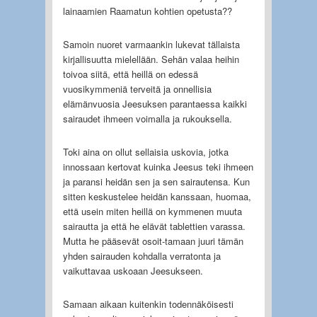
lainaamien Raamatun kohtien opetusta??
Samoin nuoret varmaankin lukevat tällaista
kirjallisuutta mielellään. Sehän valaa heihin
toivoa siitä, että heillä on edessä
vuosikymmeniä terveitä ja onnellisia
elämänvuosia Jeesuksen parantaessa kaikki
sairaudet ihmeen voimalla ja rukouksella.
Toki aina on ollut sellaisia uskovia, jotka
innossaan kertovat kuinka Jeesus teki ihmeen
ja paransi heidän sen ja sen sairautensa. Kun
sitten keskustelee heidän kanssaan, huomaa,
että usein miten heillä on kymmenen muuta
sairautta ja että he elävät tablettien varassa.
Mutta he pääsevät osoit-tamaan juuri tämän
yhden sairauden kohdalla verratonta ja
vaikuttavaa uskoaan Jeesukseen.
Samaan aikaan kuitenkin todennäköisesti