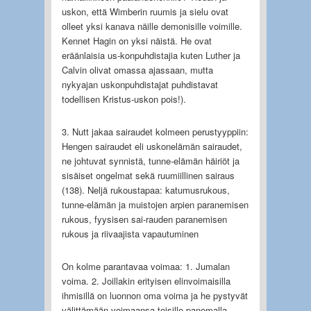
uskon, että Wimberin ruumis ja sielu ovat
olleet yksi kanava näille demonisille voimille.
Kennet Hagin on yksi näistä. He ovat
eräänlaisia us-konpuhdistajia kuten Luther ja
Calvin olivat omassa ajassaan, mutta
nykyajan uskonpuhdistajat puhdistavat
todellisen Kristus-uskon pois!).
3. Nutt jakaa sairaudet kolmeen perustyyppiin:
Hengen sairaudet eli uskonelämän sairaudet,
ne johtuvat synnistä, tunne-elämän häiriöt ja
sisäiset ongelmat sekä ruumiillinen sairaus
(138). Neljä rukoustapaa: katumusrukous,
tunne-elämän ja muistojen arpien paranemisen
rukous, fyysisen sai-rauden paranemisen
rukous ja riivaajista vapautuminen
On kolme parantavaa voimaa: 1. Jumalan
voima. 2. Joillakin erityisen elinvoimaisilla
ihmisillä on luonnon oma voima ja he pystyvät
välittämään voimaansa toisille panemalla