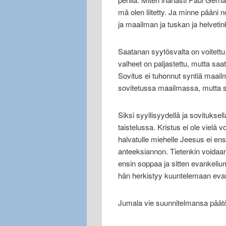
mä olen liitetty. Ja minne pääni
ja maailman ja tuskan ja helvetin
Saatanan syytösvalta on voitettu,
valheet on paljastettu, mutta sa
Sovitus ei tuhonnut syntiä maail
sovitetussa maailmassa, mutta s
Siksi syyllisyydellä ja sovituks
taistelussa. Kristus ei ole vielä 
halvatulle miehelle Jeesus ei ens
anteeksiannon. Tietenkin voidaan
ensin soppaa ja sitten evankelium
hän herkistyy kuuntelemaan eva
Jumala vie suunnitelmansa pää