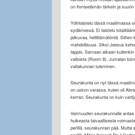
on ihmiselämän tärkein ja suurin
Ydintaistelu tässä maailmassa on
sydämessä. Ei taistelu totalitääris
jatkuvaa, hellittämätöntä. Siihe
mahdollisuus. Siksi Jeesus keho
tappio. Samaan aikaan kuitenkin 
valloista (Room 8). Jumalan toim
valtakunnan tuleminen.
Seurakunta on nyt tässä maailma
on uskon varassa, kuten oli Abr
kerran. Seurakunta on kuin varti
Varmuuden seurakunnalle antaa K
huikeasta taivaallisesta voimasta
perillä, seurakunnan pää. Mutta 
perillä. Miten ihanasti Paul Gerh