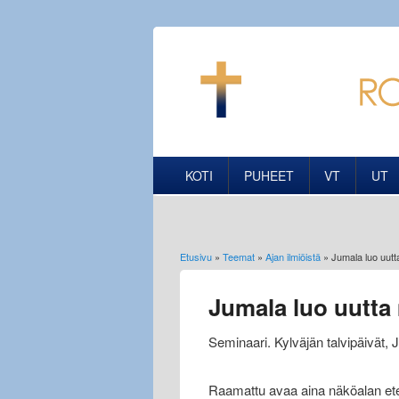
KOTI
PUHEET
VT
UT
Etusivu
»
Teemat
»
Ajan ilmiöistä
» Jumala luo uutt
Olet täällä
Jumala luo uutta
Seminaari. Kylväjän talvipäivät, 
Raamattu avaa aina näköalan et