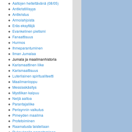
Aaltojen heiteltävänä (08/05)
Antikristillisyys
Antikristus
Armolahjoista
Eräs eksyttäjä
Evankelinen pietismi
Fanaattisuus
Hurmos
Ihmeparantuminen
Ilman Jumalaa
Jumala ja maailmanhistoria
Karismaattinen liike
Karismaattisuus
Luterilainen spiritualiteetti
Maailmanloppu
Messiaskäsitys
Mystiikan kaipuu
Neljä aaltoa
Parantajaliike
Perisynnin vaikutus
Pimeyden maailma
Profetoiminen
Raamatusta taistellaan
Rukouksella parantaminen