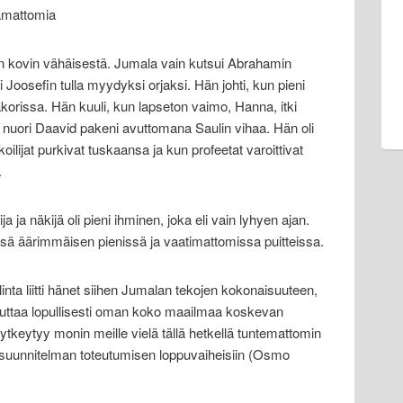
amattomia
in kovin vähäisestä. Jumala vain kutsui Abrahamin
Joosefin tulla myydyksi orjaksi. Hän johti, kun pieni
slakorissa. Hän kuuli, kun lapseton vaimo, Hanna, itki
 nuori Daavid pakeni avuttomana Saulin vihaa. Hän oli
koilijat purkivat tuskaansa ja kun profeetat varoittivat
.
 ja näkijä oli pieni ihminen, joka eli vain lyhyen ajan.
änsä äärimmäisen pienissä ja vaatimattomissa puitteissa.
inta liitti hänet siihen Jumalan tekojen kokonaisuuteen,
teuttaa lopullisesti oman koko maailmaa koskevan
ytkeytyy monin meille vielä tällä hetkellä tuntemattomin
uunnitelman toteutumisen loppuvaiheisiin (Osmo