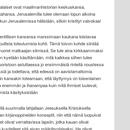
alaiset ovat maailmanhistorian keskuskansa,
tahansa. Jerusalemilla tulee olemaan lopun aikoina
kun Jerusalemissa hälistään, silloin kristityt valvokaa!
ntillisen kansansa marssimaan kaukana loistavaa
ullista toteutumista kohti. Tämä toivon kohde siintää
vuoret matkaajan silmissä. Se tule aina kirkkaammaksi
en kyetään käsittämään, mitä kaikkea siihen tulee
oristoon astuttaessa jo ensimmäisiä rinteitä noustessa
ksiä ja todettava, että edessä on aavistamattomia
elin kansakin toteamaan, että täyttymys on toisenlainen
aa enemmän ja ihanampaa kuin mitä ihmiset luulevat,
mista käsityksistään
llä suurimalla lahjallaan Jeesuksella Kristuksella
n kirjanoppineiden konseptit, niin että nämä luopuivat
 olivat verrattavissa lapsiin, jotka kauan olivat
ja kuvitelleet sitä aivan määrätynlaiseksi. He olivat