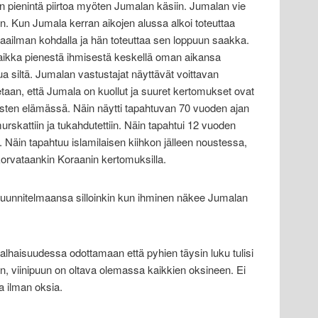
n pienintä piirtoa myöten Jumalan käsiin. Jumalan vie
n. Kun Jumala kerran aikojen alussa alkoi toteuttaa
ilman kohdalla ja hän toteuttaa sen loppuun saakka.
vaikka pienestä ihmisestä keskellä oman aikansa
a siltä. Jumalan vastustajat näyttävät voittavan
istetaan, että Jumala on kuollut ja suuret kertomukset ovat
ten elämässä. Näin näytti tapahtuvan 70 vuoden ajan
 murskattiin ja tukahdutettiin. Näin tapahtui 12 vuoden
 Näin tapahtuu islamilaisen kiihkon jälleen noustessa,
korvataankin Koraanin kertomuksilla.
 suunnitelmaansa silloinkin kun ihminen näkee Jumalan
alhaisuudessa odottamaan että pyhien täysin luku tulisi
an, viinipuun on oltava olemassa kaikkien oksineen. Ei
a ilman oksia.