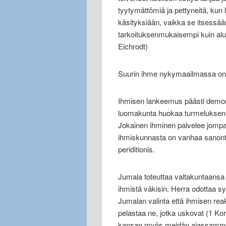
tyytymättömiä ja pettyneitä, kun 
käsityksiään, vaikka se itsessää
tarkoituksenmukaisempi kuin alun
Eichrodt)
Suurin ihme nykymaailmassa o
Ihmisen lankeemus päästi demoni
luomakunta huokaa turmeluksen 
Jokainen ihminen palvelee jom
ihmiskunnasta on vanhaa sano
periditionis.
Jumala toteuttaa valtakuntaansa v
ihmistä väkisin. Herra odottaa s
Jumalan valinta että ihmisen reak
pelastaa ne, jotka uskovat (1 Ko
kansan myös meidän ajassamme