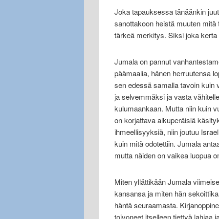
Joka tapauksessa tänäänkin juut
sanottakoon heistä muuten mitä 
tärkeä merkitys. Siksi joka kerta 
Jumala on pannut vanhantestame
päämaalia, hänen herruutensa lop
sen edessä samalla tavoin kuin 
ja selvemmäksi ja vasta vähitell
kulumaankaan. Mutta niin kuin vu
on korjattava alkuperäisiä käsity
ihmeellisyyksiä, niin joutuu Isra
kuin mitä odotettiin. Jumala ant
mutta näiden on vaikea luopua o
Miten yllättikään Jumala viimeise
kansansa ja miten hän sekoittikaa
häntä seuraamasta. Kirjanoppineet
toivoneet itselleen tiettyä lahjaa 