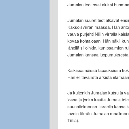
Jumalan teot ovat aluksi huoma
Jumalan suuret teot alkavat ens
Kaksoisvirran maassa. Hän antoi 
vauva purjehti Niilin virralla kai
kovaa kohtaloaan. Hän näki, kun
lähellä silloinkin, kun psalmien ru
Jumalan kansaa luopumuksesta
Kaikissa näissä tapauksissa kokija
Hän eli tavallista arkista elämä
Ja kuitenkin Jumalan kutsu ja val
jossa ja jonka kautta Jumala to
suunnitelmansa. Israelin kansa k
tavoin tämän Jumalan maailmans
Tiililä).