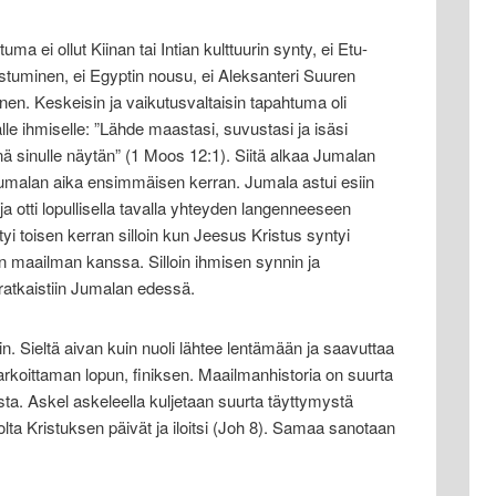
ma ei ollut Kiinan tai Intian kulttuurin synty, ei Etu-
tuminen, ei Egyptin nousu, ei Aleksanteri Suuren
en. Keskeisin ja vaikutusvaltaisin tapahtuma oli
le ihmiselle: ”Lähde maastasi, suvustasi ja isäsi
ä sinulle näytän” (1 Moos 12:1). Siitä alkaa Jumalan
yi Jumalan aika ensimmäisen kerran. Jumala astui esiin
a otti lopullisella tavalla yhteyden langenneeseen
tyi toisen kerran silloin kun Jeesus Kristus syntyi
lan maailman kanssa. Silloin ihmisen synnin ja
ratkaistiin Jumalan edessä.
. Sieltä aivan kuin nuoli lähtee lentämään ja saavuttaa
arkoittaman lopun, finiksen. Maailmanhistoria on suurta
a. Askel askeleella kuljetaan suurta täyttymystä
a Kristuksen päivät ja iloitsi (Joh 8). Samaa sanotaan