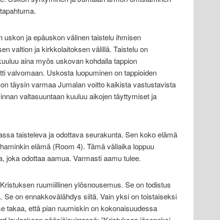
 tapahtuma.
 uskon ja epäuskon välinen taistelu ihmisen
en valtion ja kirkkolaitoksen välillä. Taistelu on
n kuuluu aina myös uskovan kohdalla tappion
tti valvomaan. Uskosta luopuminen on tappioiden
on täysin varmaa Jumalan voitto kaikista vastustavista
innan valtasuuntaan kuuluu aikojen täyttymiset ja
ssa taisteleva ja odottava seurakunta. Sen koko elämä
ahaminkin elämä (Room 4). Tämä väliaika loppuu
ja, joka odottaa aamua. Varmasti aamu tulee.
ristuksen ruumiillinen ylösnousemus. Se on todistus
. Se on ennakkovälähdys siitä. Vain yksi on toistaiseksi
se takaa, että pian ruumiskin on kokonaisuudessa
ard laulaakaan pääsiäisvirressä: ”Kristuksen jäseneksi