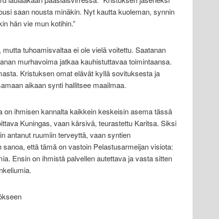
 nousi saan nousta minäkin. Nyt kautta kuoleman, synnin
kin hän vie mun kotihin.”
 mutta tuhoamisvaltaa ei ole vielä voitettu. Saatanan
atanan murhavoima jatkaa kauhistuttavaa toimintaansa.
masta. Kristuksen omat elävät kyllä sovituksesta ja
amaan aikaan synti hallitsee maailmaa.
ella on ihmisen kannalta kaikkein keskeisin asema tässä
voittava Kuningas, vaan kärsivä, teurastettu Karitsa. Siksi
in antanut ruumiin terveyttä, vaan syntien
 sanoa, että tämä on vastoin Pelastusarmeijan visiota:
ia. Ensin on ihmistä palvellen autettava ja vasta sitten
nkeliumia.
tökseen