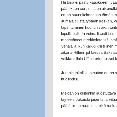
Historia ei pääty kaaokseen, vaa
päätöksen sen, mitä on aikonutki
omaa suunnitelmaansa tämän maa
Jumala ei jätä työtään kesken, 
tapahtuminen kuohun voikin tuntu
lopullisesti. Ja voimallisesti jul
menettäneet merkityksensä ihmis
Venäjällä, kun kaikki kristillinen
aikana Hitlerin johtaessa Saksaa.
vaikka silloin UT:n kertomukset 
Jumala toimii ja toteuttaa omaa
kuolleeksi.
Meidän on kuitenkin suostuttava 
täyteen. Jokaista jäsentä tarvita
päätä ilman ruumista, eikä runko