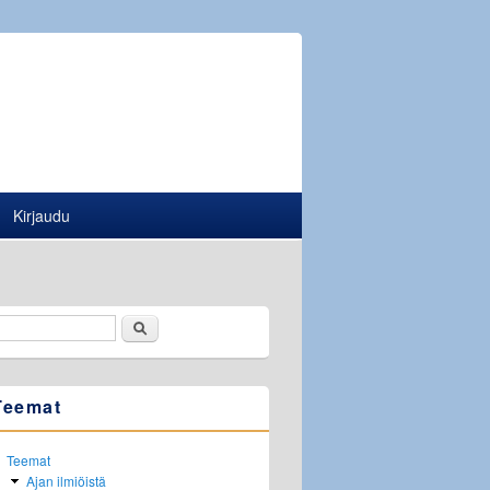
Kirjaudu
Etsi
Hakulomake
Teemat
Teemat
Ajan ilmiöistä