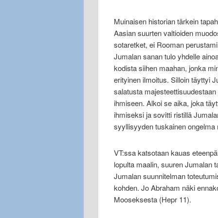
Muinaisen historian tärkein tapahtu
Aasian suurten valtioiden muodos
sotaretket, ei Rooman perustamin
Jumalan sanan tulo yhdelle ainoal
kodista siihen maahan, jonka min
erityinen ilmoitus. Silloin täytt
salatusta majesteettisuudestaan j
ihmiseen. Alkoi se aika, joka täyt
ihmiseksi ja sovitti ristillä Juma
syyllisyyden tuskainen ongelma 
VT:ssa katsotaan kauas eteenpäin
lopulta maalin, suuren Jumalan t
Jumalan suunnitelman toteutumist
kohden. Jo Abraham näki ennakolt
Mooseksesta (Hepr 11).