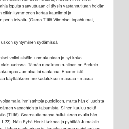
lahja lopulta saavuttuaan ei täysin vastannutkaan heidän
n olikin kymmenen kertaa kauniimpi ja
 perin toivottu (Osmo Tiililä Viimeiset tapahtumat,
n uskon syntyminen sydämissä
set vallat sisälle luomakuntaan ja nyt koko
alaisuudessa. Tämän maailman ruhtinas on Perkele.
paakumpaa Jumalaa tai saatanaa. Enemmistö
ntaa käyttääksemme kadotuksen massaa - massa
oittamalla ihmistahtoja puolelleen, mutta hän ei uudista
ydämen vapaehtoista taipumista. Siihen kuuluu sekä
tio (Tiililä). Saarnauttamansa hullutuksen avulla hän
r 1:23). Näin Pyhä Henki kokoaa ja pyhittää Jumalalle
. Uskon syntyminen ja Jumalan armon omistaminen