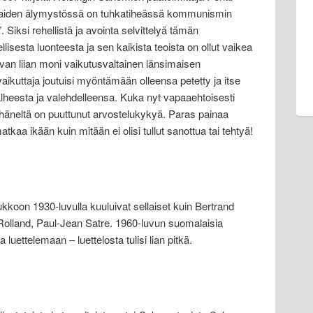
imaiden älymystössä on tuhkatiheässä kommunismin
”. Siksi rehellistä ja avointa selvittelyä tämän
isesta luonteesta ja sen kaikista teoista on ollut vaikea
ivan liian moni vaikutusvaltainen länsimaisen
vaikuttaja joutuisi myöntämään olleensa petetty ja itse
lheesta ja valehdelleensa. Kuka nyt vapaaehtoisesti
häneltä on puuttunut arvostelukykyä. Paras painaa
atkaa ikään kuin mitään ei olisi tullut sanottua tai tehtyä!
koon 1930-luvulla kuuluivat sellaiset kuin Bertrand
olland, Paul-Jean Satre. 1960-luvun suomalaisia
luettelemaan – luettelosta tulisi lian pitkä.