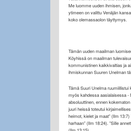
Me luomme uuden ihmisen, jonka
ytimeen on valittu Venäjän kansan
koko olemassaolon täyttymys.
Tämän uuden maailman luomisen 
Köyhissä on maailman tulevaisuus
kommunistinen kaikkivaltias ja a
ihmiskunnan Suuren Unelman tä
Tämä Suuri Unelma ruumiillistui 
myös kahdessa aasialaisessa - Ma
absoluuttinen, ennen kokematon 
juuri heissä toteutui kirjaimellis
heimot, kielet ja maat” (Ilm 13:7) 
harhaan” (Ilm 18:24). ”Sille annet
(Ilm 13:15).