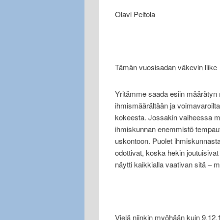
Olavi Peltola
Tämän vuosisadan väkevin liike
Yritämme saada esiin määrätyn 
ihmismäärältään ja voimavaroilt
kokeesta. Jossakin vaiheessa men
ihmiskunnan enemmistö tempautu
uskontoon. Puolet ihmiskunnasta
odottivat, koska hekin joutuisiv
näytti kaikkialla vaativan sit
Vielä niinkin myöhään kuin 9.12.1