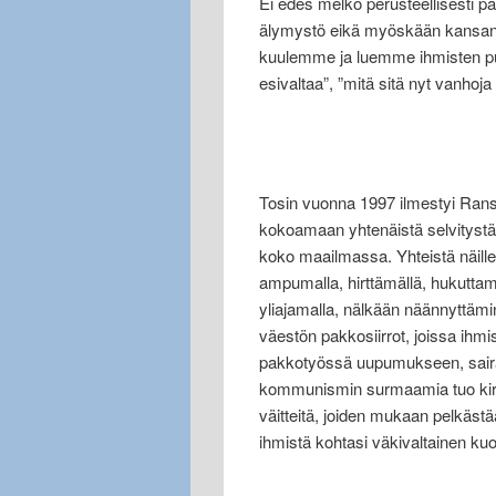
Ei edes melko perusteellisesti pa
älymystö eikä myöskään kansan sy
kuulemme ja luemme ihmisten puo
esivaltaa”, ”mitä sitä nyt vanhoj
Tosin vuonna 1997 ilmestyi Rans
kokoamaan yhtenäistä selvitystä 
koko maailmassa. Yhteistä näille r
ampumalla, hirttämällä, hukuttam
yliajamalla, nälkään näännyttämine
väestön pakkosiirrot, joissa ihmi
pakkotyössä uupumukseen, sairaut
kommunismin surmaamia tuo kirja
väitteitä, joiden mukaan pelkäst
ihmistä kohtasi väkivaltainen ku