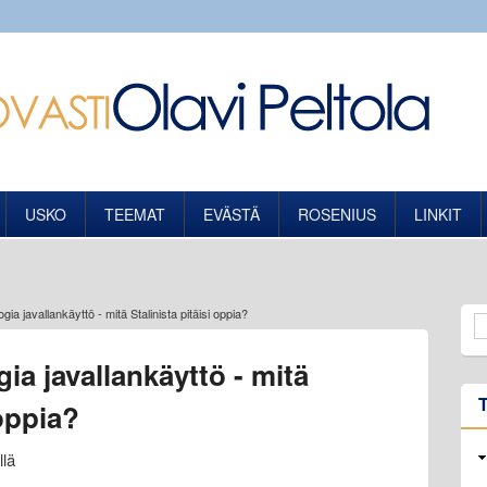
USKO
TEEMAT
EVÄSTÄ
ROSENIUS
LINKIT
gia javallankäyttö - mitä Stalinista pitäisi oppia?
ia javallankäyttö - mitä
 oppia?
llä