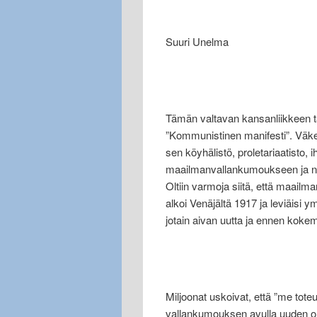
Suuri Unelma
Tämän valtavan kansanliikkeen ta
”Kommunistinen manifesti”. Väkev
sen köyhälistö, proletariaatisto,
maailmanvallankumoukseen ja nii
Oltiin varmoja siitä, että maailm
alkoi Venäjältä 1917 ja leviäisi
jotain aivan uutta ja ennen koke
Miljoonat uskoivat, että ”me to
vallankumouksen avulla uuden o