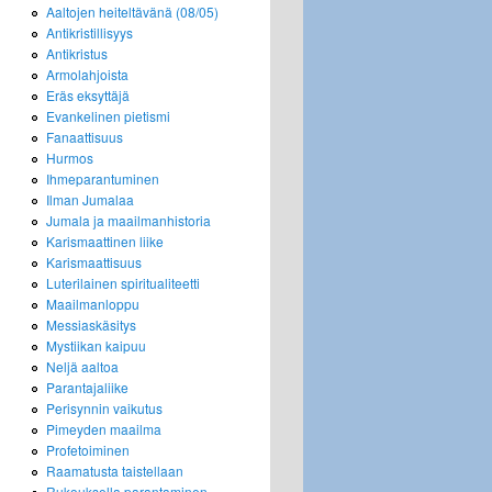
Aaltojen heiteltävänä (08/05)
Antikristillisyys
Antikristus
Armolahjoista
Eräs eksyttäjä
Evankelinen pietismi
Fanaattisuus
Hurmos
Ihmeparantuminen
Ilman Jumalaa
Jumala ja maailmanhistoria
Karismaattinen liike
Karismaattisuus
Luterilainen spiritualiteetti
Maailmanloppu
Messiaskäsitys
Mystiikan kaipuu
Neljä aaltoa
Parantajaliike
Perisynnin vaikutus
Pimeyden maailma
Profetoiminen
Raamatusta taistellaan
Rukouksella parantaminen