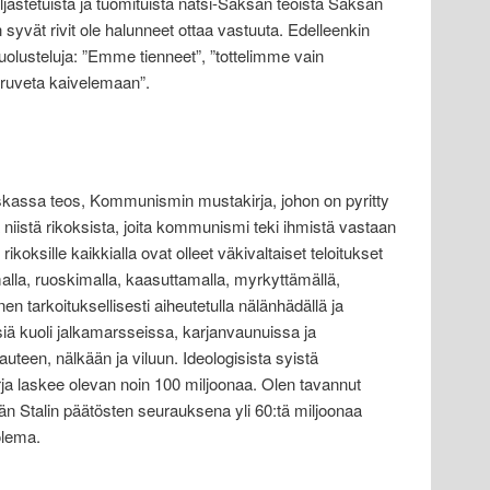
ljastetuista ja tuomituista natsi-Saksan teoista Saksan
vät rivit ole halunneet ottaa vastuuta. Edelleenkin
lusteluja: ”Emme tienneet”, ”tottelimme vain
a ruveta kaivelemaan”.
kassa teos, Kommunismin mustakirja, johon on pyritty
niistä rikoksista, joita kommunismi teki ihmistä vastaan
ikoksille kaikkialla ovat olleet väkivaltaiset teloitukset
alla, ruoskimalla, kaasuttamalla, myrkyttämällä,
n tarkoituksellisesti aiheutetulla nälänhädällä ja
siä kuoli jalkamarsseissa, karjanvaunuissa ja
een, nälkään ja viluun. Ideologisista syistä
 laskee olevan noin 100 miljoonaa. Olen tavannut
ään Stalin päätösten seurauksena yli 60:tä miljoonaa
olema.