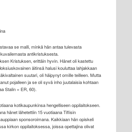
ina
stavaa se malli, minkä hän antaa tulevasta
kuvailemasta antikristuksesta.
ksen Kristuksen, erittäin hyvin. Hänet oli kastettu
oksiuskovainen äitinsä halusi kouluttaa lahjakkaan
äkivaltainen suutari, oli häipynyt omille teilleen. Mutta
tanut pojalleen ja se oli syvä inho juutalaisia kohtaan
a Stalin = ER, 60).
tiaana kotikaupunkinsa hengelliseen oppilaitokseen.
 hänet lähetettiin 15 vuotiaana Tiflisin
 kauppiaan sponsoroimana. Kaikkiaan hän opiskeli
a kirkon oppilaitoksessa, joissa opettajina olivat