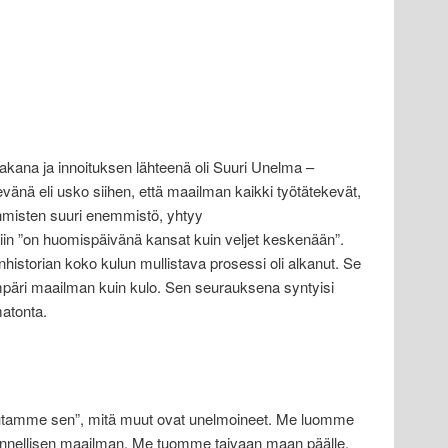
kana ja innoituksen lähteenä oli Suuri Unelma –
änä eli usko siihen, että maailman kaikki työtätekevät,
 ihmisten suuri enemmistö, yhtyy
n ”on huomispäivänä kansat kuin veljet keskenään”.
anhistorian koko kulun mullistava prosessi oli alkanut. Se
 ympäri maailman kuin kulo. Sen seurauksena syntyisi
matonta.
teutamme sen”, mitä muut ovat unelmoineet. Me luomme
nnellisen maailman. Me tuomme taivaan maan päälle.