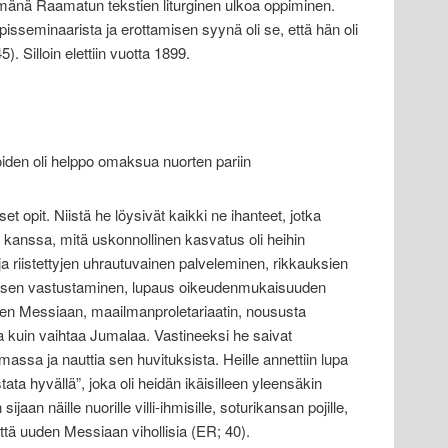
lmänä Raamatun tekstien liturginen ulkoa oppiminen.
pisseminaarista ja erottamisen syynä oli se, että hän oli
). Silloin elettiin vuotta 1899.
oiden oli helppo omaksua nuorten pariin
t opit. Niistä he löysivät kaikki ne ihanteet, jotka
 kanssa, mitä uskonnollinen kasvatus oli heihin
 ja riistettyjen uhrautuvainen palveleminen, rikkauksien
sen vastustaminen, lupaus oikeudenmukaisuuden
den Messiaan, maailmanproletariaatin, noususta
ta kuin vaihtaa Jumalaa. Vastineeksi he saivat
ssa ja nauttia sen huvituksista. Heille annettiin lupa
ta hyvällä”, joka oli heidän ikäisilleen yleensäkin
ijaan näille nuorille villi-ihmisille, soturikansan pojille,
ttä uuden Messiaan vihollisia (ER; 40).