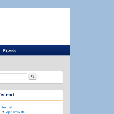
Kirjaudu
Etsi
Hakulomake
Teemat
Teemat
Ajan ilmiöistä