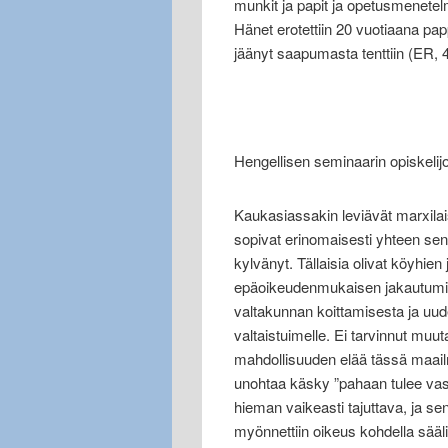
munkit ja papit ja opetusmenete
Hänet erotettiin 20 vuotiaana pap
jäänyt saapumasta tenttiin (ER, 45
Hengellisen seminaarin opiskelij
Kaukasiassakin leviävät marxilaise
sopivat erinomaisesti yhteen sen
kylvänyt. Tällaisia olivat köyhien
epäoikeudenmukaisen jakautumi
valtakunnan koittamisesta ja uu
valtaistuimelle. Ei tarvinnut muu
mahdollisuuden elää tässä maailma
unohtaa käsky ”pahaan tulee vasta
hieman vaikeasti tajuttava, ja sen s
myönnettiin oikeus kohdella sääli