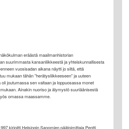
näkökulman eräästä maailmanhistorian
aan suurimmasta kansanliikkeestä ja yhteiskunnallisesta
neen vuosisadan aikana näytti jo siltä, että
u mukaan tähän ”herätysliikkeeseen” ja uuteen
 oli joutumassa sen valtaan ja loppuosassa monet
at mukaan. Ainakin nuoriso ja älymystö suuriäänisestä
ä – myös omassa maassamme.
997 kirjoitti Helsingin Sanomien päätoimittaja Pentti