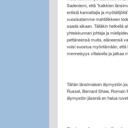
Sadeniemi, että ”kaikkien läns
entisiä kannattajia ja myötäilijöitä
vuosisatamme mahtiliikkeen todell
saada aikaan. Tälläkin hetkellä a
yhteiskunnan johtaja ja mielipide
pettäneensä muita, eläneensä va
voisi suostua myöntämään, että 
menneisyys villaisella ja jatkaa m
Tähän länsimaisen älymystön jouk
Russel, Bernard Shaw, Romain R
älymystön jäseniä en halua ruveta 