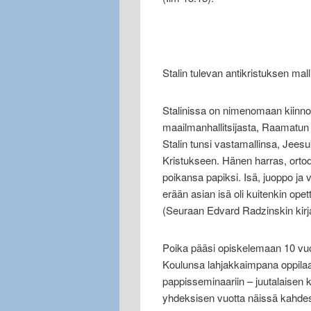
Stalin tulevan antikristuksen mall
Stalinissa on nimenomaan kiinno
maailmanhallitsijasta, Raamatun 
Stalin tunsi vastamallinsa, Jeesu
Kristukseen. Hänen harras, ortod
poikansa papiksi. Isä, juoppo ja v
erään asian isä oli kuitenkin opet
(Seuraan Edvard Radzinskin kirja
Poika pääsi opiskelemaan 10 vuo
Koulunsa lahjakkaimpana oppilaana
pappisseminaariin – juutalaisen
yhdeksisen vuotta näissä kahdess