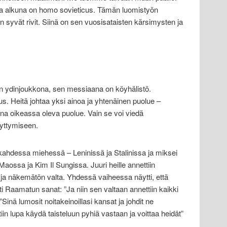
 alkuna on homo sovieticus. Tämän luomistyön
 syvät rivit. Siinä on sen vuosisataisten kärsimysten ja
ydinjoukkona, sen messiaana on köyhälistö.
. Heitä johtaa yksi ainoa ja yhtenäinen puolue –
ina oikeassa oleva puolue. Vain se voi viedä
yttymiseen.
kahdessa miehessä – Leninissä ja Stalinissa ja miksei
ossa ja Kim Il Sungissa. Juuri heille annettiin
ja näkemätön valta. Yhdessä vaiheessa näytti, että
esti Raamatun sanat: ”Ja niin sen valtaan annettiin kaikki
”Sinä lumosit noitakeinoillasi kansat ja johdit ne
tiin lupa käydä taisteluun pyhiä vastaan ja voittaa heidät”