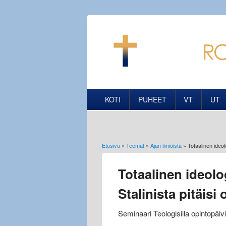
KOTI
PUHEET
VT
UT
Etusivu
»
Teemat
»
Ajan ilmiöistä
» Totaalinen ideolo
Olet täällä
Totaalinen ideolog
Stalinista pitäisi
Seminaari Teologisilla opintopäivi