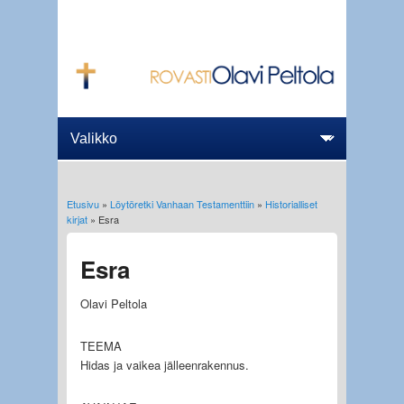
Etusivu
»
Löytöretki Vanhaan Testamenttiin
»
Historialliset
Olet täällä
kirjat
» Esra
Esra
Olavi Peltola
TEEMA
Hidas ja vaikea jälleenrakennus.