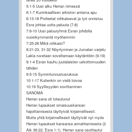
5:1-5 Uusi alku Herran nimessä
6:1-7 Kuninkaallisen arkiston antama apu
6:13-18 Profeetat rohkaisevat ja työ onnistuu
Esra johtaa uutta paluuta (7-8)
7:6-10 Uusi paluuryhmä Esran johdolla
vuosikymmeniä myöhemmin
7:25-28 Mikä rohkaisi?
8:21-23, 31-32 Nöyrtyminen ja Jumalan varjelu
Lakia ruvetaan soveltamaan käytäntöön (9-19)
9:1-4 Esran kauhu juutalaisten uskottomuuden
tähden
9:5-15 Synnintunnustusrukous
10:1-17 Kuitenkin on vielä toivoa
10:19 Syyllisyyden sovittaminen
SANOMA
Herran sana oli toteutunut
Herran lupaukset omaisuuskansan
hajoittamisesta täyttyivät kirjaimellisesti.
Mutta yhtä kirjaimellisesti täyttyivät nyt myös
Herran lupaukset kansansa armahtamisesta (2
Aik 36:22; Esra 1:1). Herran sana osoittautui