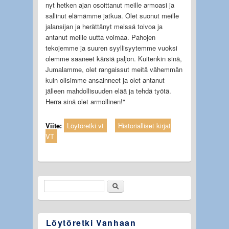
nyt hetken ajan osoittanut meille armoasi ja
sallinut elämämme jatkua. Olet suonut meille
jalansijan ja herättänyt meissä toivoa ja
antanut meille uutta voimaa. Pahojen
tekojemme ja suuren syyllisyytemme vuoksi
olemme saaneet kärsiä paljon. Kuitenkin sinä,
Jumalamme, olet rangaissut meitä vähemmän
kuin olisimme ansainneet ja olet antanut
jälleen mahdollisuuden elää ja tehdä työtä.
Herra sinä olet armollinen!"
Viite:
Löytöretki vt
Historialliset kirjat
VT
Etsi
Hakulomake
Löytöretki Vanhaan