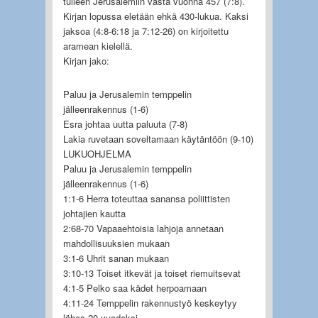
tulleen Jerusalemiin vasta vuonna 457 (7:8).
Kirjan lopussa eletään ehkä 430-lukua. Kaksi
jaksoa (4:8-6:18 ja 7:12-26) on kirjoitettu
aramean kielellä.
Kirjan jako:
Paluu ja Jerusalemin temppelin
jälleenrakennus (1-6)
Esra johtaa uutta paluuta (7-8)
Lakia ruvetaan soveltamaan käytäntöön (9-10)
LUKUOHJELMA
Paluu ja Jerusalemin temppelin
jälleenrakennus (1-6)
1:1-6 Herra toteuttaa sanansa poliittisten
johtajien kautta
2:68-70 Vapaaehtoisia lahjoja annetaan
mahdollisuuksien mukaan
3:1-6 Uhrit sanan mukaan
3:10-13 Toiset itkevät ja toiset riemuitsevat
4:1-5 Pelko saa kädet herpoamaan
4:11-24 Temppelin rakennustyö keskeytyy
lähes 20 vuodeksi