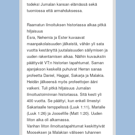
todeksi Jumalan kansan elämässä sekä
tuomiossa että armahduksessa.
Raamatun ilmoituksen historiassa alkaa pitkä
hiljaisuus
Esra, Nehemia ja Ester kuvaavat
maanpakolaisuuden jälkeistä, vähän yli sata
vuotta kestänyttä juutalaisuuden säilymisen ja
uuden rakentamisen aikaa. Näihin kuvauksiin
päättyvät VT:n historian tapahtumat. Saman
ajanjakson keskellä puhuivat Herran sanaa
profeetta Daniel, Haggai, Sakarja ja Malakia.
Heidän jälkeensä myös profeettojen ääni
vaikeni. Tuli pitkä hiljaisuus Jumalan
ilmoitustoiminnan historiassa. Sitä kesti yli
400 vuotta. Se päättyi, kun enkeli ilmestyi
Sakariaalle temppelissä (Luuk 1:11), Marialle
(Luuk 1:26) ja Joosefille (Matt 1:20). Uuden
liiton aika oli alkamassa.
Vanhan liiton ilmoitustapahtumat keskittyivät
Mooseksen ja Malakian väliseen tuhannen