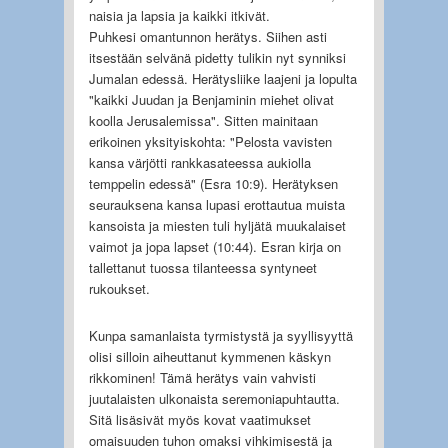
naisia ja lapsia ja kaikki itkivät.
Puhkesi omantunnon herätys. Siihen asti
itsestään selvänä pidetty tulikin nyt synniksi
Jumalan edessä. Herätysliike laajeni ja lopulta
"kaikki Juudan ja Benjaminin miehet olivat
koolla Jerusalemissa". Sitten mainitaan
erikoinen yksityiskohta: "Pelosta vavisten
kansa värjötti rankkasateessa aukiolla
temppelin edessä" (Esra 10:9). Herätyksen
seurauksena kansa lupasi erottautua muista
kansoista ja miesten tuli hyljätä muukalaiset
vaimot ja jopa lapset (10:44). Esran kirja on
tallettanut tuossa tilanteessa syntyneet
rukoukset.
Kunpa samanlaista tyrmistystä ja syyllisyyttä
olisi silloin aiheuttanut kymmenen käskyn
rikkominen! Tämä herätys vain vahvisti
juutalaisten ulkonaista seremoniapuhtautta.
Sitä lisäsivät myös kovat vaatimukset
omaisuuden tuhon omaksi vihkimisestä ja