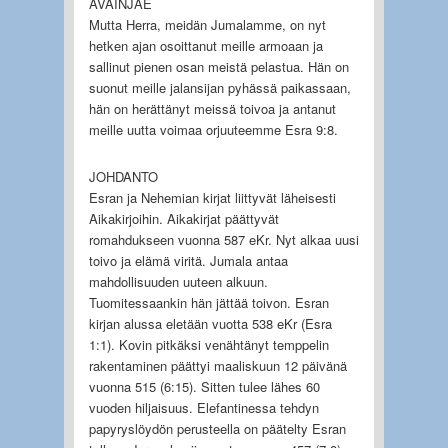
AVAINJAE
Mutta Herra, meidän Jumalamme, on nyt
hetken ajan osoittanut meille armoaan ja
sallinut pienen osan meistä pelastua. Hän on
suonut meille jalansijan pyhässä paikassaan,
hän on herättänyt meissä toivoa ja antanut
meille uutta voimaa orjuuteemme Esra 9:8.
JOHDANTO
Esran ja Nehemian kirjat liittyvät läheisesti
Aikakirjoihin. Aikakirjat päättyvät
romahdukseen vuonna 587 eKr. Nyt alkaa uusi
toivo ja elämä viritä. Jumala antaa
mahdollisuuden uuteen alkuun.
Tuomitessaankin hän jättää toivon. Esran
kirjan alussa eletään vuotta 538 eKr (Esra
1:1). Kovin pitkäksi venähtänyt temppelin
rakentaminen päättyi maaliskuun 12 päivänä
vuonna 515 (6:15). Sitten tulee lähes 60
vuoden hiljaisuus. Elefantinessa tehdyn
papyryslöydön perusteella on päätelty Esran