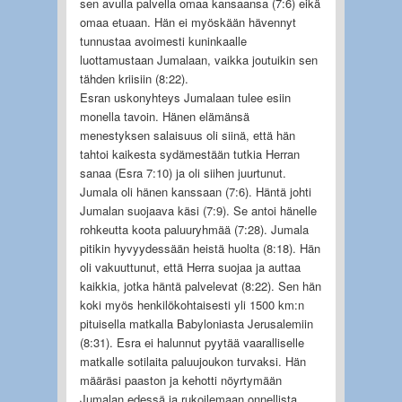
sen avulla palvella omaa kansaansa (7:6) eikä
omaa etuaan. Hän ei myöskään hävennyt
tunnustaa avoimesti kuninkaalle
luottamustaan Jumalaan, vaikka joutuikin sen
tähden kriisiin (8:22).
Esran uskonyhteys Jumalaan tulee esiin
monella tavoin. Hänen elämänsä
menestyksen salaisuus oli siinä, että hän
tahtoi kaikesta sydämestään tutkia Herran
sanaa (Esra 7:10) ja oli siihen juurtunut.
Jumala oli hänen kanssaan (7:6). Häntä johti
Jumalan suojaava käsi (7:9). Se antoi hänelle
rohkeutta koota paluuryhmää (7:28). Jumala
pitikin hyvyydessään heistä huolta (8:18). Hän
oli vakuuttunut, että Herra suojaa ja auttaa
kaikkia, jotka häntä palvelevat (8:22). Sen hän
koki myös henkilökohtaisesti yli 1500 km:n
pituisella matkalla Babyloniasta Jerusalemiin
(8:31). Esra ei halunnut pyytää vaaralliselle
matkalle sotilaita paluujoukon turvaksi. Hän
määräsi paaston ja kehotti nöyrtymään
Jumalan edessä ja rukoilemaan onnellista