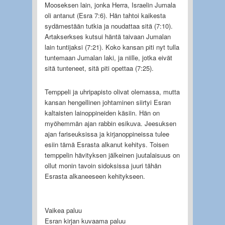
Mooseksen lain, jonka Herra, Israelin Jumala
oli antanut (Esra 7:6). Hän tahtoi kaikesta
sydämestään tutkia ja noudattaa sitä (7:10).
Artakserkses kutsui häntä taivaan Jumalan
lain tuntijaksi (7:21). Koko kansan piti nyt tulla
tuntemaan Jumalan laki, ja niille, jotka eivät
sitä tunteneet, sitä piti opettaa (7:25).
Temppeli ja uhripapisto olivat olemassa, mutta
kansan hengellinen johtaminen siirtyi Esran
kaltaisten lainoppineiden käsiin. Hän on
myöhemmän ajan rabbin esikuva. Jeesuksen
ajan fariseuksissa ja kirjanoppineissa tulee
esiin tämä Esrasta alkanut kehitys. Toisen
temppelin hävityksen jälkeinen juutalaisuus on
ollut monin tavoin sidoksissa juuri tähän
Esrasta alkaneeseen kehitykseen.
Vaikea paluu
Esran kirjan kuvaama paluu