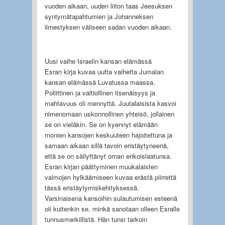
vuoden aikaan, uuden liiton taas Jeesuksen
syntymätapahtumien ja Johanneksen
ilmestyksen väliseen sadan vuoden aikaan.
Uusi vaihe Israelin kansan elämässä
Esran kirja kuvaa uutta vaihetta Jumalan
kansan elämässä Luvatussa maassa.
Poliittinen ja valtiollinen itsenäisyys ja
mahtavuus oli mennyttä. Juutalaisista kasvoi
nimenomaan uskonnollinen yhteisö, jollainen
se on vieläkin. Se on kyennyt elämään
monien kansojen keskuuteen hajoitettuna ja
samaan aikaan sillä tavoin eristäytyneenä,
että se on säilyttänyt oman erikoislaatunsa.
Esran kirjan päättyminen muukalaisten
vaimojen hylkäämiseen kuvaa erästä piirrettä
tässä eristäytymiskehityksessä.
Varsinaisena kansoihin sulautumisen esteenä
oli kuitenkin se, minkä sanotaan olleen Esralle
tunnusmerkillistä. Hän tunsi tarkoin