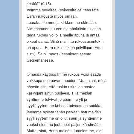
kestää" (9:15).
Voimme soveltaa keskeisiltä osiltaan tätä
Esran rukousta myös omaan,
seurakuntiemme ja kirkkomme elämään.
Nimenomaan suuren elämänkriisin tullessa
tämä rukous voi olla meille apuna ja antaa
oikeat sanat. Siinä mainittu rukousasentokin
on apuna. Esra rukoili itkien polvillaan (Esra
10:1). Se oli myös Jeesuksen asento
Getsemanessa.
Omassa käytössämme rukous voisi saada
vaikkapa seuraavan muodon: "Jumalani, minä
häpeän niin, että tuskin uskallan nostaa
kasvojani sinun puoleesi, sillä meidän
syntimme tulvivat jo päämme yli ja
syyllisyytemme kohoaa taivaaseen saakka.
Isiemme ajoista tähän päivään asti meidän
syyllisyytemme on ollut suuri ja syntiemme
vuoksi olemme joutuneet paljon kärsimään.
Mutta, sinä, Herra meidän Jumalamme, olet