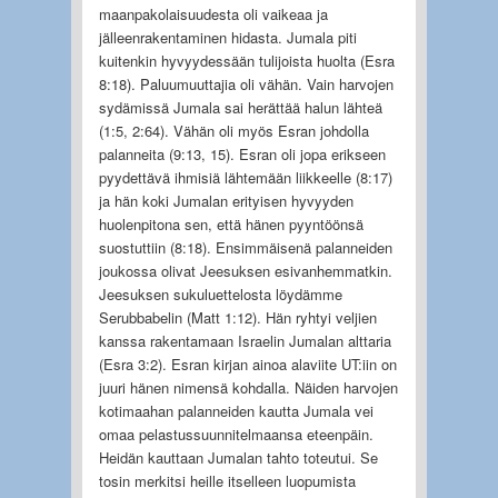
maanpakolaisuudesta oli vaikeaa ja
jälleenrakentaminen hidasta. Jumala piti
kuitenkin hyvyydessään tulijoista huolta (Esra
8:18). Paluumuuttajia oli vähän. Vain harvojen
sydämissä Jumala sai herättää halun lähteä
(1:5, 2:64). Vähän oli myös Esran johdolla
palanneita (9:13, 15). Esran oli jopa erikseen
pyydettävä ihmisiä lähtemään liikkeelle (8:17)
ja hän koki Jumalan erityisen hyvyyden
huolenpitona sen, että hänen pyyntöönsä
suostuttiin (8:18). Ensimmäisenä palanneiden
joukossa olivat Jeesuksen esivanhemmatkin.
Jeesuksen sukuluettelosta löydämme
Serubbabelin (Matt 1:12). Hän ryhtyi veljien
kanssa rakentamaan Israelin Jumalan alttaria
(Esra 3:2). Esran kirjan ainoa alaviite UT:iin on
juuri hänen nimensä kohdalla. Näiden harvojen
kotimaahan palanneiden kautta Jumala vei
omaa pelastussuunnitelmaansa eteenpäin.
Heidän kauttaan Jumalan tahto toteutui. Se
tosin merkitsi heille itselleen luopumista