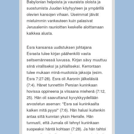
Babylonian helpoista ja vauraista oloista ja
suostumista Juudan köyhyyteen ja ympärillä
olevien kansojen vihaan. Useimmat jäivät
mieluimmin vankeuteen kuin palasivat
Jerusalemin raunioitten keskelle aloittamaan
kaikkea alusta.
Esra kansansa uudistuksen johtajana
Esrasta tulee kirjan päähenkilö vasta
seitsemännessä luvussa. Kirjan sävy muuttuu
siinä viralliseksi ja juhlalliseksi. Kerrontaan
tulee mukaan minä-muotoisia jaksoja (esim.
Esra 7:27-28). Esra oli Aaronin jälkeläisiä
(7:4). Hänet tunnettiin Persian kuninkaan
hovissa oppineena ja viisaana miehenä (7:12,
25). Hän oli saavuttanut kyvykkyydellään
arvostetun aseman: "Esra sai kuninkaalta
kaiken mitä pyysi" (7:6). Hän halusi kuitenkin
antaa siitä kunnian yksin Herralle. Hän
tunnusti, että Jumala oli tehnyt kuninkaan
suopeaksi häntä kohtaan (7:28). Ja hän tahtoi