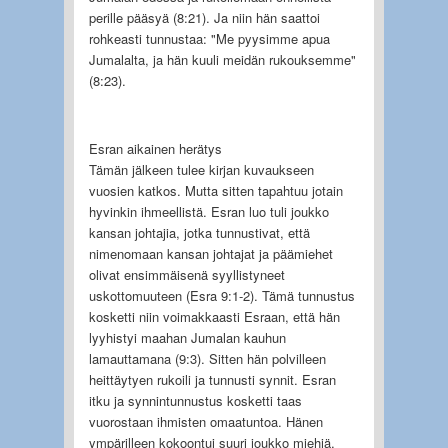
perille pääsyä (8:21). Ja niin hän saattoi
rohkeasti tunnustaa: "Me pyysimme apua
Jumalalta, ja hän kuuli meidän rukouksemme"
(8:23).
Esran aikainen herätys
Tämän jälkeen tulee kirjan kuvaukseen
vuosien katkos. Mutta sitten tapahtuu jotain
hyvinkin ihmeellistä. Esran luo tuli joukko
kansan johtajia, jotka tunnustivat, että
nimenomaan kansan johtajat ja päämiehet
olivat ensimmäisenä syyllistyneet
uskottomuuteen (Esra 9:1-2). Tämä tunnustus
kosketti niin voimakkaasti Esraan, että hän
lyyhistyi maahan Jumalan kauhun
lamauttamana (9:3). Sitten hän polvilleen
heittäytyen rukoili ja tunnusti synnit. Esran
itku ja synnintunnustus kosketti taas
vuorostaan ihmisten omaatuntoa. Hänen
ympärilleen kokoontui suuri joukko miehiä,