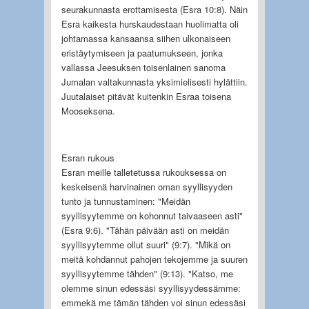
seurakunnasta erottamisesta (Esra 10:8). Näin
Esra kaikesta hurskaudestaan huolimatta oli
johtamassa kansaansa siihen ulkonaiseen
eristäytymiseen ja paatumukseen, jonka
vallassa Jeesuksen toisenlainen sanoma
Jumalan valtakunnasta yksimielisesti hylättiin.
Juutalaiset pitävät kuitenkin Esraa toisena
Mooseksena.
Esran rukous
Esran meille talletetussa rukouksessa on
keskeisenä harvinainen oman syyllisyyden
tunto ja tunnustaminen: "Meidän
syyllisyytemme on kohonnut taivaaseen asti"
(Esra 9:6). "Tähän päivään asti on meidän
syyllisyytemme ollut suuri" (9:7). "Mikä on
meitä kohdannut pahojen tekojemme ja suuren
syyllisyytemme tähden" (9:13). "Katso, me
olemme sinun edessäsi syyllisyydessämme:
emmekä me tämän tähden voi sinun edessäsi