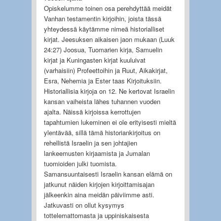
Opiskelumme toinen osa perehdyttää meidät
Vanhan testamentin kirjoihin, joista tässä
yhteydessä käytämme nimeä historialliset
kirjat. Jeesuksen aikaisen jaon mukaan (Luuk
24:27) Joosua, Tuomarien kirja, Samuelin
kirjat ja Kuningasten kirjat kuuluivat
(varhaisiin) Profeettoihin ja Ruut, Aikakirjat,
Esra, Nehemia ja Ester taas Kirjoituksiin.
Historiallisia kirjoja on 12. Ne kertovat Israelin
kansan vaiheista lähes tuhannen vuoden
ajalta. Näissä kirjoissa kerrottujen
tapahtumien lukeminen ei ole erityisesti mieltä
ylentävää, sillä tämä historiankirjoitus on
rehellistä Israelin ja sen johtajien
lankeemusten kirjaamista ja Jumalan
tuomioiden julki tuomista.
Samansuuntaisesti Israelin kansan elämä on
jatkunut näiden kirjojen kirjoittamisajan
jälkeenkin aina meidän päiviimme asti.
Jatkuvasti on ollut kysymys
tottelemattomasta ja uppiniskaisesta