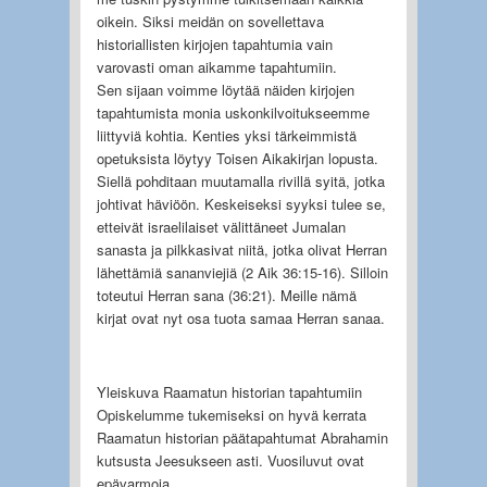
oikein. Siksi meidän on sovellettava
historiallisten kirjojen tapahtumia vain
varovasti oman aikamme tapahtumiin.
Sen sijaan voimme löytää näiden kirjojen
tapahtumista monia uskonkilvoitukseemme
liittyviä kohtia. Kenties yksi tärkeimmistä
opetuksista löytyy Toisen Aikakirjan lopusta.
Siellä pohditaan muutamalla rivillä syitä, jotka
johtivat häviöön. Keskeiseksi syyksi tulee se,
etteivät israelilaiset välittäneet Jumalan
sanasta ja pilkkasivat niitä, jotka olivat Herran
lähettämiä sananviejiä (2 Aik 36:15-16). Silloin
toteutui Herran sana (36:21). Meille nämä
kirjat ovat nyt osa tuota samaa Herran sanaa.
Yleiskuva Raamatun historian tapahtumiin
Opiskelumme tukemiseksi on hyvä kerrata
Raamatun historian päätapahtumat Abrahamin
kutsusta Jeesukseen asti. Vuosiluvut ovat
epävarmoja.