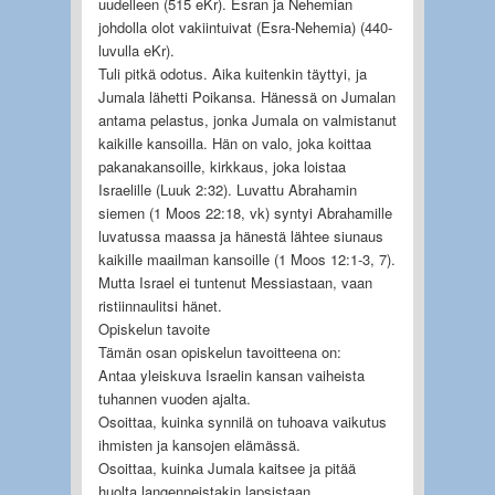
uudelleen (515 eKr). Esran ja Nehemian
johdolla olot vakiintuivat (Esra-Nehemia) (440-
luvulla eKr).
Tuli pitkä odotus. Aika kuitenkin täyttyi, ja
Jumala lähetti Poikansa. Hänessä on Jumalan
antama pelastus, jonka Jumala on valmistanut
kaikille kansoilla. Hän on valo, joka koittaa
pakanakansoille, kirkkaus, joka loistaa
Israelille (Luuk 2:32). Luvattu Abrahamin
siemen (1 Moos 22:18, vk) syntyi Abrahamille
luvatussa maassa ja hänestä lähtee siunaus
kaikille maailman kansoille (1 Moos 12:1-3, 7).
Mutta Israel ei tuntenut Messiastaan, vaan
ristiinnaulitsi hänet.
Opiskelun tavoite
Tämän osan opiskelun tavoitteena on:
Antaa yleiskuva Israelin kansan vaiheista
tuhannen vuoden ajalta.
Osoittaa, kuinka synnilä on tuhoava vaikutus
ihmisten ja kansojen elämässä.
Osoittaa, kuinka Jumala kaitsee ja pitää
huolta langenneistakin lapsistaan.