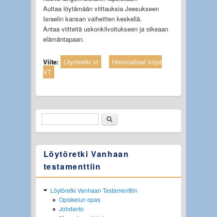
Auttaa löytämään viittauksia Jeesukseen
Israelin kansan vaiheitten keskellä.
Antaa viitteitä uskonkilvoitukseen ja oikeaan
elämäntapaan.
Viite:
Löytöretki vt
Historialliset kirjat
VT
Etsi
Hakulomake
Löytöretki Vanhaan
testamenttiin
Löytöretki Vanhaan Testamenttiin
Opiskelun opas
Johdanto