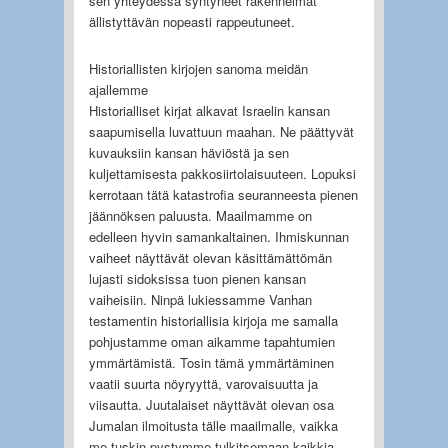
sen yhteydessä syntyneet rakennelmat
ällistyttävän nopeasti rappeutuneet.
Historiallisten kirjojen sanoma meidän
ajallemme
Historialliset kirjat alkavat Israelin kansan
saapumisella luvattuun maahan. Ne päättyvät
kuvauksiin kansan häviöstä ja sen
kuljettamisesta pakkosiirtolaisuuteen. Lopuksi
kerrotaan tätä katastrofia seuranneesta pienen
jäännöksen paluusta. Maailmamme on
edelleen hyvin samankaltainen. Ihmiskunnan
vaiheet näyttävät olevan käsittämättömän
lujasti sidoksissa tuon pienen kansan
vaiheisiin. Ninpä lukiessamme Vanhan
testamentin historiallisia kirjoja me samalla
pohjustamme oman aikamme tapahtumien
ymmärtämistä. Tosin tämä ymmärtäminen
vaatii suurta nöyryyttä, varovaisuutta ja
viisautta. Juutalaiset näyttävät olevan osa
Jumalan ilmoitusta tälle maailmalle, vaikka
me tuskin pystymme tulkitsemaan kaikkia