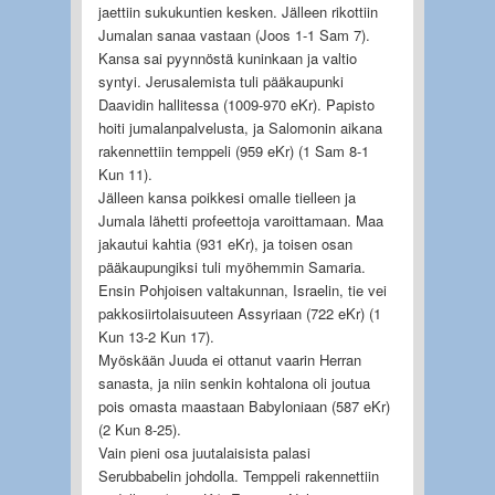
jaettiin sukukuntien kesken. Jälleen rikottiin
Jumalan sanaa vastaan (Joos 1-1 Sam 7).
Kansa sai pyynnöstä kuninkaan ja valtio
syntyi. Jerusalemista tuli pääkaupunki
Daavidin hallitessa (1009-970 eKr). Papisto
hoiti jumalanpalvelusta, ja Salomonin aikana
rakennettiin temppeli (959 eKr) (1 Sam 8-1
Kun 11).
Jälleen kansa poikkesi omalle tielleen ja
Jumala lähetti profeettoja varoittamaan. Maa
jakautui kahtia (931 eKr), ja toisen osan
pääkaupungiksi tuli myöhemmin Samaria.
Ensin Pohjoisen valtakunnan, Israelin, tie vei
pakkosiirtolaisuuteen Assyriaan (722 eKr) (1
Kun 13-2 Kun 17).
Myöskään Juuda ei ottanut vaarin Herran
sanasta, ja niin senkin kohtalona oli joutua
pois omasta maastaan Babyloniaan (587 eKr)
(2 Kun 8-25).
Vain pieni osa juutalaisista palasi
Serubbabelin johdolla. Temppeli rakennettiin