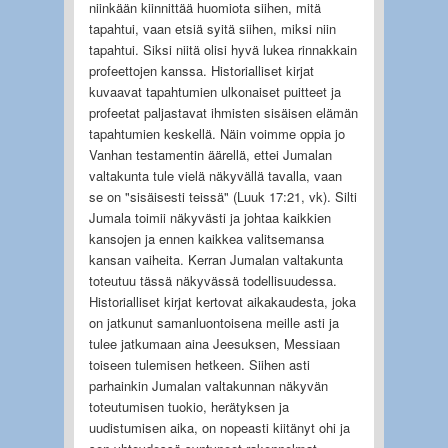
niinkään kiinnittää huomiota siihen, mitä
tapahtui, vaan etsiä syitä siihen, miksi niin
tapahtui. Siksi niitä olisi hyvä lukea rinnakkain
profeettojen kanssa. Historialliset kirjat
kuvaavat tapahtumien ulkonaiset puitteet ja
profeetat paljastavat ihmisten sisäisen elämän
tapahtumien keskellä. Näin voimme oppia jo
Vanhan testamentin äärellä, ettei Jumalan
valtakunta tule vielä näkyvällä tavalla, vaan
se on "sisäisesti teissä" (Luuk 17:21, vk). Silti
Jumala toimii näkyvästi ja johtaa kaikkien
kansojen ja ennen kaikkea valitsemansa
kansan vaiheita. Kerran Jumalan valtakunta
toteutuu tässä näkyvässä todellisuudessa.
Historialliset kirjat kertovat aikakaudesta, joka
on jatkunut samanluontoisena meille asti ja
tulee jatkumaan aina Jeesuksen, Messiaan
toiseen tulemisen hetkeen. Siihen asti
parhainkin Jumalan valtakunnan näkyvän
toteutumisen tuokio, herätyksen ja
uudistumisen aika, on nopeasti kiitänyt ohi ja