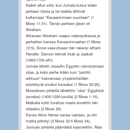
Kaikki alkoi siitä, kun Jumala kutsui erään
perheen Urista ja he todella lähtivät
kulkemaan "Kanaaninmaan suuntaan" (1
Moos 11:31). Tämän perheen jäsen oli
Abraham.
Aikanaan Abraham saapui veljenpoikansa ja
perheitten kanssa Kanaaninmaahan (1 Moos
12:5). Sinne saavuttuaan hän rakensi alttarin
Herralle. Samoin tekivät Iisak ja Jaakob
(1900/1700 eKr).
Jumala lähetti Joosefin Egyptiin valmistamaan
sijaa, ja koko perhe ikään kuin "pantiin
arkkuun" kasvamaan ympäristöstään
eristettynä omaksi kansaksi (1 Moos 50:26).
Mooseksen johdolla lähdettiin "ulos" Egyptistä
(exodus) (1400/1200-luvulla) (2 Moos 1-15).
Matkalla kohti luvattua maata annettiin laki
ohjeeksi (2 Moos 20).
Kansa rikkoi Herran sanaa vastaan, ja niin
matka pitkittyi (2 Moos 32-5 Moos 34).
Joosuan johdolla päämäärä saavutettiin. Maa