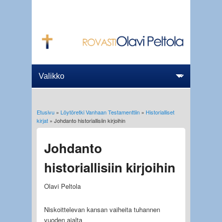
Etusivu
»
Löytöretki Vanhaan Testamenttiin
»
Historialliset
Olet täällä
kirjat
» Johdanto historiallisiin kirjoihin
Johdanto
historiallisiin kirjoihin
Olavi Peltola
Niskoittelevan kansan vaiheita tuhannen
vuoden ajalta