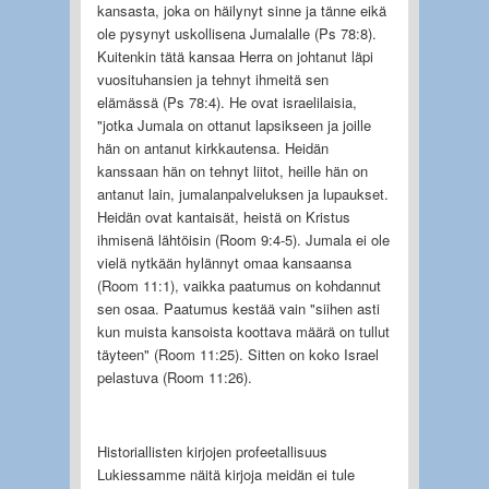
kansasta, joka on häilynyt sinne ja tänne eikä
ole pysynyt uskollisena Jumalalle (Ps 78:8).
Kuitenkin tätä kansaa Herra on johtanut läpi
vuosituhansien ja tehnyt ihmeitä sen
elämässä (Ps 78:4). He ovat israelilaisia,
"jotka Jumala on ottanut lapsikseen ja joille
hän on antanut kirkkautensa. Heidän
kanssaan hän on tehnyt liitot, heille hän on
antanut lain, jumalanpalveluksen ja lupaukset.
Heidän ovat kantaisät, heistä on Kristus
ihmisenä lähtöisin (Room 9:4-5). Jumala ei ole
vielä nytkään hylännyt omaa kansaansa
(Room 11:1), vaikka paatumus on kohdannut
sen osaa. Paatumus kestää vain "siihen asti
kun muista kansoista koottava määrä on tullut
täyteen" (Room 11:25). Sitten on koko Israel
pelastuva (Room 11:26).
Historiallisten kirjojen profeetallisuus
Lukiessamme näitä kirjoja meidän ei tule