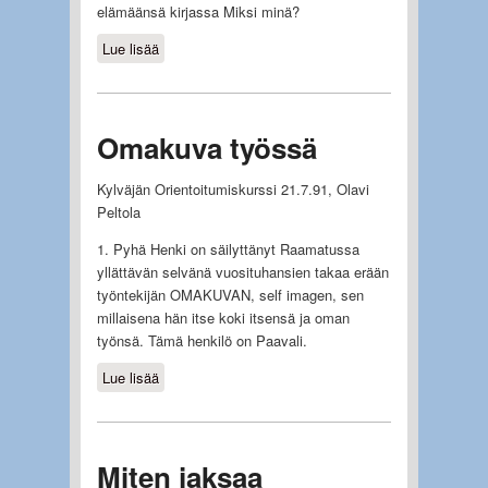
elämäänsä kirjassa Miksi minä?
Lue lisää
about Onnettomuuksia
Omakuva työssä
Kylväjän Orientoitumiskurssi 21.7.91, Olavi
Peltola
1. Pyhä Henki on säilyttänyt Raamatussa
yllättävän selvänä vuosituhansien takaa erään
työntekijän OMAKUVAN, self imagen, sen
millaisena hän itse koki itsensä ja oman
työnsä. Tämä henkilö on Paavali.
Lue lisää
about Omakuva työssä
Miten jaksaa