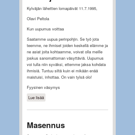
Kylväjän lähettien lomapäivät 11.7.1995,
Olavi Peltola
Kun uupumus voittaa
Saatamme uupua perinpohjin. Se työ jota
teemme, ne ihmiset joiden keskellä elämme ja
ne asiat joita kohtaamme, voivat olla meille
joskus sanomattoman väsyttäviä. Uupumus
voi tulla niin syväksi, ettemme jaksa kohdata
ihmisiä. Tuntuu siltä kuin ei mikään enää
maistuisi, inhottaa. On vain tylsä olo!
Fyysinen väsymys
Lue lisää
about Miten jaksaa
Masennus