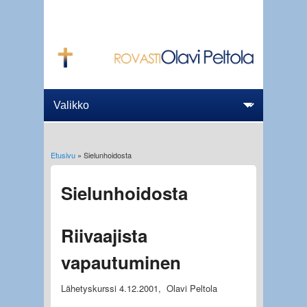
Etusivu
» Sielunhoidosta
Olet täällä
Sielunhoidosta
Riivaajista
vapautuminen
Lähetyskurssi 4.12.2001, Olavi Peltola