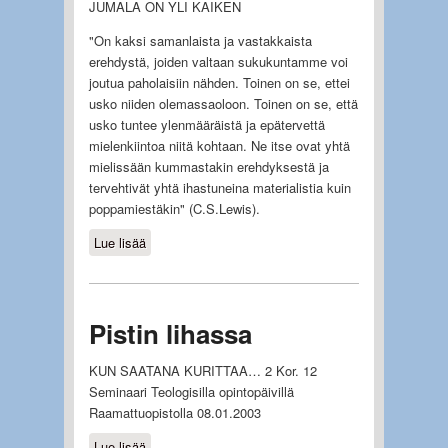
JUMALA ON YLI KAIKEN
"On kaksi samanlaista ja vastakkaista
erehdystä, joiden valtaan sukukuntamme voi
joutua paholaisiin nähden. Toinen on se, ettei
usko niiden olemassaoloon. Toinen on se, että
usko tuntee ylenmääräistä ja epätervettä
mielenkiintoa niitä kohtaan. Ne itse ovat yhtä
mielissään kummastakin erehdyksestä ja
tervehtivät yhtä ihastuneina materialistia kuin
poppamiestäkin" (C.S.Lewis).
Lue lisää
about Riivaajista vapautuminen
Pistin lihassa
KUN SAATANA KURITTAA… 2 Kor. 12
Seminaari Teologisilla opintopäivillä
Raamattuopistolla 08.01.2003
Lue lisää
about Pistin lihassa