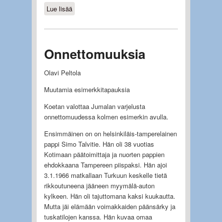
Lue lisää
about Pelko vyöryy
Onnettomuuksia
Olavi Peltola
Muutamia esimerkkitapauksia
Koetan valottaa Jumalan varjelusta
onnettomuudessa kolmen esimerkin avulla.
Ensimmäinen on on helsinkiläis-tamperelainen
pappi Simo Talvitie. Hän oli 38 vuotias
Kotimaan päätoimittaja ja nuorten pappien
ehdokkaana Tampereen piispaksi. Hän ajoi
3.1.1966 matkallaan Turkuun keskelle tietä
rikkoutuneena jääneen myymälä-auton
kylkeen. Hän oli tajuttomana kaksi kuukautta.
Mutta jäi elämään voimakkaiden päänsärky ja
tuskatilojen kanssa. Hän kuvaa omaa