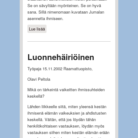
Se on sävyltään myönteinen. Se on hyvä
sana. Sillä nimenomaan kuvataan Jumalan
asennetta ihmiseen.
Lue lisää
about Luonnehäiriöinen ja armo
Luonnehäiriöinen
Työpaja 15.11.2002 Raamattuopisto,
Olavi Peltola
Mikä on tärkeintä vaikeitten ihmissuhteiden
keskellä?
Lähden liikkeelle siitä, miten yleensä kestän
ihmisenä elämän vaikeuksien ja ahdistusten
keskellä. Väitän, että jos löydän tähän
henkilökohtaisen vastauksen, löydän myös
vastauksen siihen miten kestän elämän erään