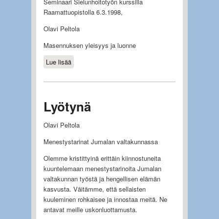
Seminaari Sielunhoitotyön kurssilla
Raamattuopistolla 6.3.1998,
Olavi Peltola
Masennuksen yleisyys ja luonne
Lue lisää
about Masennus
Lyötynä
Olavi Peltola
Menestystarinat Jumalan valtakunnassa
Olemme kristittyinä erittäin kiinnostuneita
kuuntelemaan menestystarinoita Jumalan
valtakunnan työstä ja hengellisen elämän
kasvusta. Väitämme, että sellaisten
kuuleminen rohkaisee ja innostaa meitä. Ne
antavat meille uskonluottamusta.