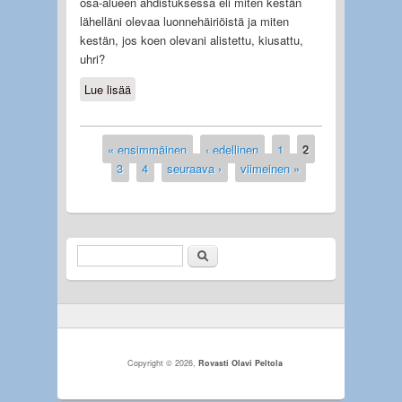
osa-alueen ahdistuksessa eli miten kestän
lähelläni olevaa luonnehäiriöistä ja miten
kestän, jos koen olevani alistettu, kiusattu,
uhri?
Lue lisää
about Luonnehäiriöinen
« ensimmäinen
‹ edellinen
1
2
Sivut
3
4
seuraava ›
viimeinen »
Etsi
Hakulomake
Copyright © 2026,
Rovasti Olavi Peltola