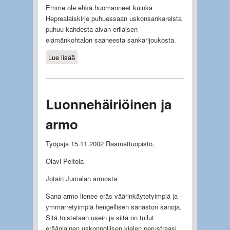
Emme ole ehkä huomanneet kuinka
Heprealaiskirje puhuessaan uskonsankareista
puhuu kahdesta aivan erilaisen
elämänkohtalon saaneesta sankarijoukosta.
Lue lisää
about Lyötynä
Luonnehäiriöinen ja
armo
Työpaja 15.11.2002 Raamattuopisto,
Olavi Peltola
Jotain Jumalan armosta
Sana armo lienee eräs väärinkäytetyimpiä ja -
ymmärretyimpiä hengellisen sanaston sanoja.
Sitä toistetaan usein ja siitä on tullut
eräänlainen uskonnollisen kielen perusfraasi.