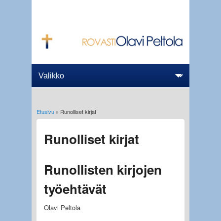
Etusivu
» Runolliset kirjat
Olet täällä
Runolliset kirjat
Runollisten kirjojen
työehtävät
Olavi Peltola