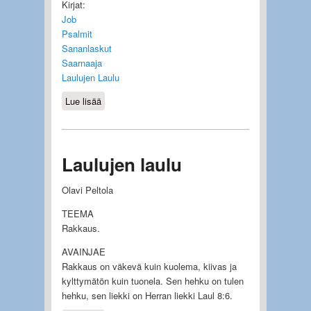
Kirjat:
Job
Psalmit
Sananlaskut
Saarnaaja
Laulujen Laulu
Lue lisää
about Runollisten kirjojen työehtävät
Laulujen laulu
Olavi Peltola
TEEMA
Rakkaus.
AVAINJAE
Rakkaus on väkevä kuin kuolema, kiivas ja
kylttymätön kuin tuonela. Sen hehku on tulen
hehku, sen liekki on Herran liekki Laul 8:6.