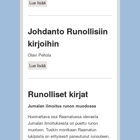
Lue lisää
about Job
Johdanto Runollisiin
kirjoihin
Olavi Peltola
Lue lisää
about Johdanto Runollisiin kirjoihin
Runolliset kirjat
Jumalan ilmoitus runon muodossa
Huomattava osa Raamatussa olevasta
Jumalan ilmoituksesta on puettu runon
muotoon. Tuskin monikaan Raamatun
lukijoista on erityisesti paneutunut runouteen,