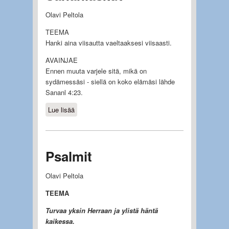
Olavi Peltola
TEEMA
Hanki aina viisautta vaeltaaksesi viisaasti.
AVAINJAE
Ennen muuta varjele sitä, mikä on
sydämessäsi - siellä on koko elämäsi lähde
Sananl 4:23.
Lue lisää
about Sananlaskut
Psalmit
Olavi Peltola
TEEMA
Turvaa yksin Herraan ja ylistä häntä
kaikessa.