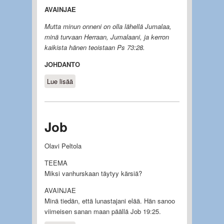
AVAINJAE
Mutta minun onneni on olla lähellä Jumalaa,
minä turvaan Herraan, Jumalaani, ja kerron
kaikista hänen teoistaan Ps 73:28.
JOHDANTO
Lue lisää
about Psalmit
Job
Olavi Peltola
TEEMA
Miksi vanhurskaan täytyy kärsiä?
AVAINJAE
Minä tiedän, että lunastajani elää. Hän sanoo
viimeisen sanan maan päällä Job 19:25.