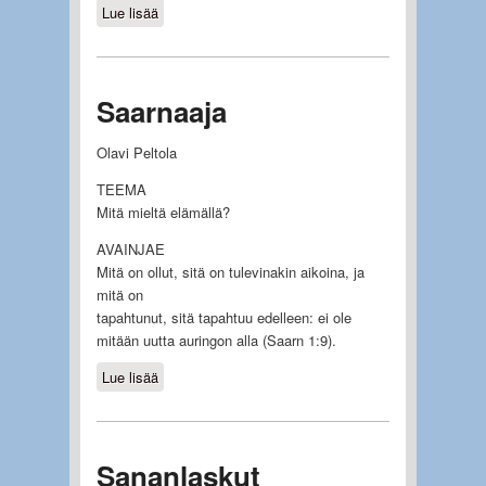
Lue lisää
about Laulujen laulu
Saarnaaja
Olavi Peltola
TEEMA
Mitä mieltä elämällä?
AVAINJAE
Mitä on ollut, sitä on tulevinakin aikoina, ja
mitä on
tapahtunut, sitä tapahtuu edelleen: ei ole
mitään uutta auringon alla (Saarn 1:9).
Lue lisää
about Saarnaaja
Sananlaskut