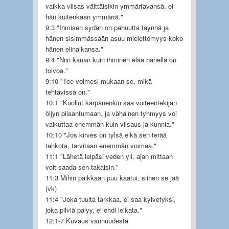
vaikka viisas väittäisikin ymmärtävänsä, ei
hän kuitenkaan ymmärrä."
9:3 "Ihmisen sydän on pahuutta täynnä ja
hänen sisimmässään asuu mielettömyys koko
hänen elinaikansa."
9:4 "Niin kauan kuin ihminen elää hänellä on
toivoa."
9:10 "Tee voimesi mukaan se, mikä
tehtävissä on."
10:1 "Kuollut kärpänenkin saa voiteentekijän
öljyn pilaantumaan, ja vähäinen tyhmyys voi
vaikuttaa enemmän kuin viisaus ja kunnia."
10:10 "Jos kirves on tylsä eikä sen terää
tahkota, tarvitaan enemmän voimaa."
11:1 "Lähetä leipäsi veden yli, ajan mittaan
voit saada sen takaisin."
11:3 Mihin paikkaan puu kaatui, siihen se jää
(vk)
11:4 "Joka tuulta tarkkaa, ei saa kylvetyksi,
joka pilviä pälyy, ei ehdi leikata."
12:1-7 Kuvaus vanhuudesta