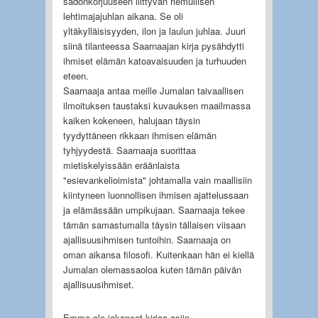
sadonkorjuuseen liittyvän riemullisen
lehtimajajuhlan aikana. Se oli
yltäkylläisisyyden, ilon ja laulun juhlaa. Juuri
siinä tilanteessa Saarnaajan kirja pysähdytti
ihmiset elämän katoavaisuuden ja turhuuden
eteen.
Saarnaaja antaa meille Jumalan taivaallisen
ilmoituksen taustaksi kuvauksen maailmassa
kaiken kokeneen, halujaan täysin
tyydyttäneen rikkaan ihmisen elämän
tyhjyydestä. Saarnaaja suorittaa
mietiskelyissään eräänlaista
"esievankelioimista" johtamalla vain maallisiin
kiintyneen luonnollisen ihmisen ajattelussaan
ja elämässään umpikujaan. Saarnaaja tekee
tämän samastumalla täysin tällaisen viisaan
ajallisuusihmisen tuntoihin. Saarnaaja on
oman aikansa filosofi. Kuitenkaan hän ei kiellä
Jumalan olemassaoloa kuten tämän päivän
ajallisuusihmiset.
Emme ole jakaneet kirjaa osiin.