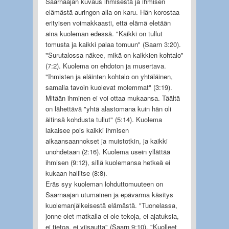
Saarnaajan kuvaus ihmisestä ja ihmisen
elämästä auringon alla on karu. Hän korostaa
erityisen voimakkaasti, että elämä eletään
aina kuoleman edessä. "Kaikki on tullut
tomusta ja kaikki palaa tomuun" (Saarn 3:20).
"Surutalossa näkee, mikä on kaikkien kohtalo"
(7:2). Kuolema on ehdoton ja musertava.
"Ihmisten ja eläinten kohtalo on yhtäläinen,
samalla tavoin kuolevat molemmat" (3:19).
Mitään ihminen ei voi ottaa mukaansa. Täältä
on lähettävä "yhtä alastomana kuin hän oli
äitinsä kohdusta tullut" (5:14). Kuolema
lakaisee pois kaikki ihmisen
aikaansaannokset ja muistotkin, ja kaikki
unohdetaan (2:16). Kuolema usein yllättää
ihmisen (9:12), sillä kuolemansa hetkeä ei
kukaan hallitse (8:8).
Eräs syy kuoleman lohduttomuuteen on
Saarnaajan utumainen ja epävarma käsitys
kuolemanjälkeisestä elämästä. "Tuonelassa,
jonne olet matkalla ei ole tekoja, ei ajatuksia,
ei tietoa, ei viisautta" (Saarn 9:10). "Kuolleet