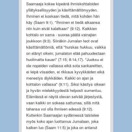
Saarnaaja kokee kipeänä ihmiskohtaloiden
yllätyksellisyyden ja käsittämättömyyden.
Ihminen ei koskaan tiedä, mitä kohden hän
käy (Saarn 9:1). "Ihminen ei tiedä aikaansa
niin kuin eivät kalatkaan" (9:12). Kaikkien
kohtalo on sama - suoraa päätä vainajien
joukkoon (9:3). Siinäkin Jumalan teot ovat
käsittämättömiä, että "hurskas hukkuu, vaikka
on elänyt oikein, jumalaton elää pahuudestaan
huolimatta kauan" (7:15; 8:14,17). "Juoksu ei
ole nopeiden vallassa eikä sota sankareitten,
ei leipä viisaiden, ei rikkaus kyvykkäiden eikä
menestys älykkäiden. Kaikki on ajan ja
kohtalon vallassa" (9:11). Siksi käsitys oikean
ja hyvän mielekkyydestä helposti sumentuu.
Elämässä ei näytä olevan selvää järjestystä,
vaan kaikki on sokeaa sattumaa, sillä mitä
tahansa voi olla ihmisen edessä (9:12).
Kuitenkin Saarnaajan sydämessä taistelee
myös koko ajan luottamus Jumalaan, joka
kaiken luo (Saarn 11:5) ja joka on antanut