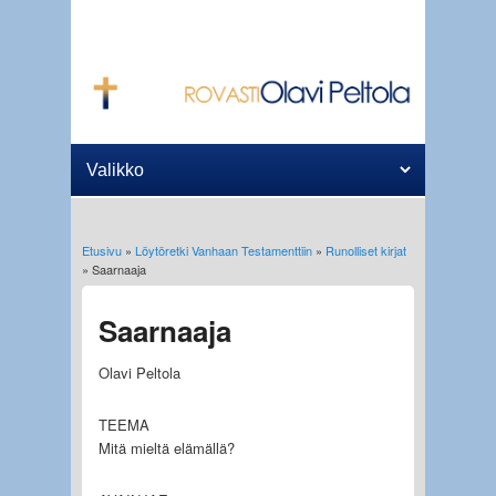
Etusivu
»
Löytöretki Vanhaan Testamenttiin
»
Runolliset kirjat
Olet täällä
» Saarnaaja
Saarnaaja
Olavi Peltola
TEEMA
Mitä mieltä elämällä?