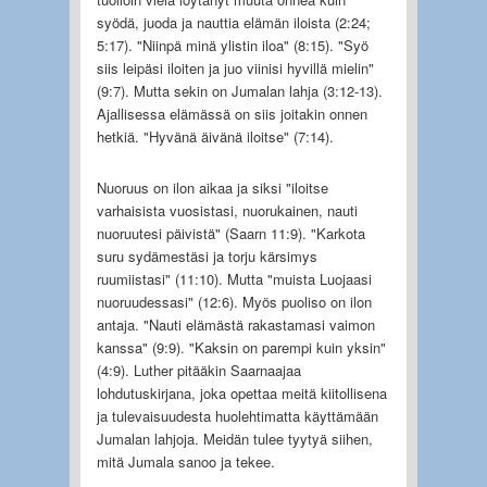
syödä, juoda ja nauttia elämän iloista (2:24;
5:17). "Niinpä minä ylistin iloa" (8:15). "Syö
siis leipäsi iloiten ja juo viinisi hyvillä mielin"
(9:7). Mutta sekin on Jumalan lahja (3:12-13).
Ajallisessa elämässä on siis joitakin onnen
hetkiä. "Hyvänä äivänä iloitse" (7:14).
Nuoruus on ilon aikaa ja siksi "iloitse
varhaisista vuosistasi, nuorukainen, nauti
nuoruutesi päivistä" (Saarn 11:9). "Karkota
suru sydämestäsi ja torju kärsimys
ruumiistasi" (11:10). Mutta "muista Luojaasi
nuoruudessasi" (12:6). Myös puoliso on ilon
antaja. "Nauti elämästä rakastamasi vaimon
kanssa" (9:9). "Kaksin on parempi kuin yksin"
(4:9). Luther pitääkin Saarnaajaa
lohdutuskirjana, joka opettaa meitä kiitollisena
ja tulevaisuudesta huolehtimatta käyttämään
Jumalan lahjoja. Meidän tulee tyytyä siihen,
mitä Jumala sanoo ja tekee.