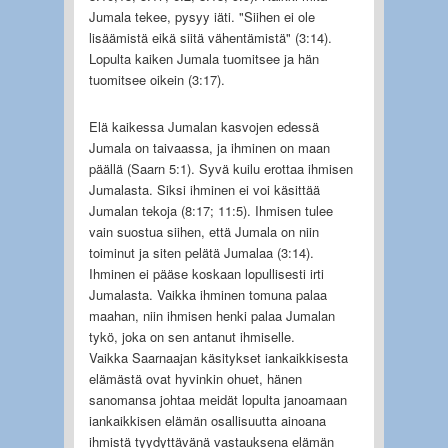
Jumala tekee, pysyy iäti. "Siihen ei ole
lisäämistä eikä siitä vähentämistä" (3:14).
Lopulta kaiken Jumala tuomitsee ja hän
tuomitsee oikein (3:17).
Elä kaikessa Jumalan kasvojen edessä
Jumala on taivaassa, ja ihminen on maan
päällä (Saarn 5:1). Syvä kuilu erottaa ihmisen
Jumalasta. Siksi ihminen ei voi käsittää
Jumalan tekoja (8:17; 11:5). Ihmisen tulee
vain suostua siihen, että Jumala on niin
toiminut ja siten pelätä Jumalaa (3:14).
Ihminen ei pääse koskaan lopullisesti irti
Jumalasta. Vaikka ihminen tomuna palaa
maahan, niin ihmisen henki palaa Jumalan
tykö, joka on sen antanut ihmiselle.
Vaikka Saarnaajan käsitykset iankaikkisesta
elämästä ovat hyvinkin ohuet, hänen
sanomansa johtaa meidät lopulta janoamaan
iankaikkisen elämän osallisuutta ainoana
ihmistä tyydyttävänä vastauksena elämän