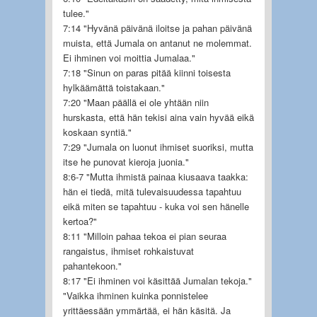
tulee."
7:14 "Hyvänä päivänä iloitse ja pahan päivänä
muista, että Jumala on antanut ne molemmat.
Ei ihminen voi moittia Jumalaa."
7:18 "Sinun on paras pitää kiinni toisesta
hylkäämättä toistakaan."
7:20 "Maan päällä ei ole yhtään niin
hurskasta, että hän tekisi aina vain hyvää eikä
koskaan syntiä."
7:29 "Jumala on luonut ihmiset suoriksi, mutta
itse he punovat kieroja juonia."
8:6-7 "Mutta ihmistä painaa kiusaava taakka:
hän ei tiedä, mitä tulevaisuudessa tapahtuu
eikä miten se tapahtuu - kuka voi sen hänelle
kertoa?"
8:11 "Milloin pahaa tekoa ei pian seuraa
rangaistus, ihmiset rohkaistuvat
pahantekoon."
8:17 "Ei ihminen voi käsittää Jumalan tekoja."
"Vaikka ihminen kuinka ponnistelee
yrittäessään ymmärtää, ei hän käsitä. Ja