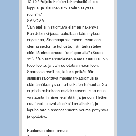
12:12 "Paljolla kirjojen tekemisellä ei ole
loppua, ja alituinen tutkistelu väsyttää
ruumiin."
SANOMA
Vain ajallisiin rajoittuva elämän näkemys
Kun Jobin kirjassa pohditaan kärsimyksen
ongelmaa, Saarnaaja vie meidät etsimään
olemassaolon tarkoitusta. Hän tarkastelee
elämää nimenomaan "auringon alla" (Saarn
1:3). Vain tämänpuoleinen elämä tuntuu silloin
todelliselta, ja vain se otetaan huomioon.
Saarnaaja osoittaa, kuinka pelkästään
ajallisiin rajoittuva maailmankatsomus ja
elämännäkemys on turhuuksien turhuutta. Se
ei johda mihinkään mielekkääseen eikä anna
vastausta ihmisen etsintään ja janoon. Hetken
nautinnot tulevat ainoiksi ilon aiheiksi, ja
lopulta tätä elämänasennetta seuraa pettymys
ja epätoivo.
Kuoleman ehdottomuus