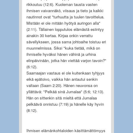
rikkoutuu (12:6). Kuoleman tausta vasten
ihmisen vaivannäkö, viisaus ja tieto ja kaikki
nautinnot ovat "turhuutta ja tuulen tavoittelua.
Mistään ei ole mitään hyötyä auringon alla"
(2:11). Tällainen lopputulos elämästä esiintyy
ainakin 30 kertaa. Kirjaa onkin verrattu
sävellykseen, jossa sama johtoaihe toistuu eri
muunnelmissa. Siksi "kuka tietää, mikä on
ihmiselle hyväksi hänen vähinä ja urhina
elinpäivinään, jotka hän viettää varjon tavoin?"
(6:12).
Saarnaajan vastaus ei ole kuitenkaan tyhjyys
eikä epätoivo, vaikka hän antautui senkin
valtaan (Saarn 2:20). Hänen neuvonsa on
yllättävä: "Pelkää sinä Jumalaa" (5:6; 12:13).
Hän on sittenkin sitä mieltä että Jumalaa
pelkäävä onnistuu (7:19) ja hänelle käy hyvin
(8:12).
Ihmisen elämänkohtaloiden käsittämättömyys