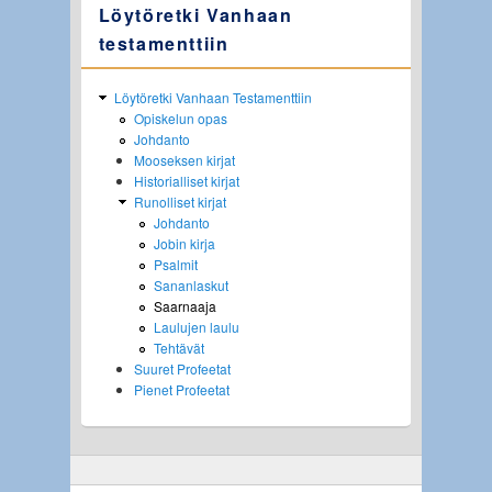
Löytöretki Vanhaan
testamenttiin
Löytöretki Vanhaan Testamenttiin
Opiskelun opas
Johdanto
Mooseksen kirjat
Historialliset kirjat
Runolliset kirjat
Johdanto
Jobin kirja
Psalmit
Sananlaskut
Saarnaaja
Laulujen laulu
Tehtävät
Suuret Profeetat
Pienet Profeetat