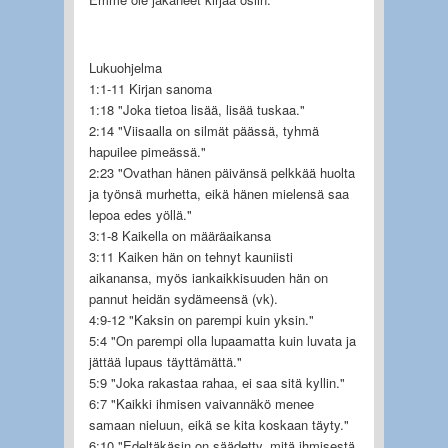
Lukuohjelma
1:1-11 Kirjan sanoma
1:18 "Joka tietoa lisää, lisää tuskaa."
2:14 "Viisaalla on silmät päässä, tyhmä
hapuilee pimeässä."
2:23 "Ovathan hänen päivänsä pelkkää huolta
ja työnsä murhetta, eikä hänen mielensä saa
lepoa edes yöllä."
3:1-8 Kaikella on määräaikansa
3:11 Kaiken hän on tehnyt kauniisti
aikanansa, myös iankaikkisuuden hän on
pannut heidän sydämeensä (vk).
4:9-12 "Kaksin on parempi kuin yksin."
5:4 "On parempi olla lupaamatta kuin luvata ja
jättää lupaus täyttämättä."
5:9 "Joka rakastaa rahaa, ei saa sitä kyllin."
6:7 "Kaikki ihmisen vaivannäkö menee
samaan nieluun, eikä se kita koskaan täyty."
6:10 "Edeltäkäsin on säädetty, mitä ihmisestä