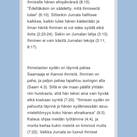
ihmiselle hänen elinpäivänsä (8:15).
"Edeltäkäsin on säädetty, mitä ihmisestä
tulee" (6:10). Sittenkin Jumala hallitsee
kaikkea, kaikki tulee hänen kädestään ja
ilman häntä ihminen ei voi edes syödä eikä
iloita (2:23-24). Sekin on Jumalan lahja (3:13).
Ihminen ei vain käsitä Jumalan tekoja (3:11;
8:17).
Ihmislasten sydän on täynnä pahaa
Saarnaaja ei ihannoi ihmistä. Ihminen on
paha, ja paljon pahaa tapahtuu auringon alla
(Saarn 4:3). Sillä ei ole maan päällä yhtään
niin hurskasta, että hän tekisi aina vain hyvää
eikä koskaan syntiä (7:20). "Ihmisen sydän on
pahuutta täynnä ja hänen sydämessään asuu
mielettömyys koko hänen elinaikansa" (9:3).
Kateus ohjaa meidän työtämme (4:4), ja
monta kertaa kukin meistä on kironnut muita
(7:22). Vaikka Jumala on luonut ihmiset