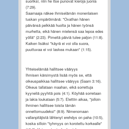
suoriksi, niin he itse punovat kieroja juonia
(7:29).
Saarnaaja näkee ihmiselämän monenlaisen
tuskan ympäröimänä: "Ovathan hänen
päivänsä pelkkää huolta ja hänen työnsä
murhetta, eikä hänen mielensä saa lepoa edes
yöllä" (2:23). Pimeitä päiviä tulee paljon (11:8).
Kaiken lisäksi "käyrä ei voi olla suora,
puuttuvaa ei voi laskea mukaan" (1:15).
Yhteiselämää hallitsee vääryys
Ihmisen kärsimystä lisää myös se, että
oikeuspaikkaa hallitsee vääryys (Saarn 3:16).
Oikeus tallataan maahan, eikä sorrettuja
kyyneliä pyyhitä pois (4:1). Köyhää sorretaan
ja lakia loukataan (5:7). Elettiin aikaa, "jolloin
ihminen hallitsee toista tämän
onnettomuudeksi" (8:9). Nimenomaan
vallanpitäjistä lähtenyt erehdys on paha (10:5),
koska silloin "tyhmyys on korotettu korkealle"