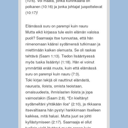
(10:6). Voi maata, jonka kuninkaana on
poikanen (10:16) ja jonka johtajat juopottelevat
(10:17)!
Elämässä suru on parempi kuin nauru
Mutta eikö kirjassa tule esiin elämän valoisa
puoli? Saarnaaja itse tunnustaa, että hän
nimenomaan käänsi sydämensä tutkimaan ja
miettimään kaiken olemusta. Se oli raskas
tehtävä (Saarn 1:13). Tiedon lisääntyessä
myös tuska lisääntyi (1:18). Hän ei voinut
ymmärtää enää muuta, kuin että elämässä
suru on parempi kuin nauru (7:3).
Toki kirjan tekijä oli nauttinut elämästä,
naurusta, iloista, omista teoistaan,
omaisuudesta, ihmislasten iloista ja jopa
vaimostakin (Saarn 2:8). "En kieltänyt
sydämeltäni yhtäkään iloa" (2:10), ja rikkaana
itsevaltiaana hän pystyi hankkimaan itselleen
kaikkea, mitä halusi. Mutta juuri se johti
kyllästymiseen (2:17). Saarnaaja ei ollut
tuolloin vielä löytänyt muuta onnea kuin