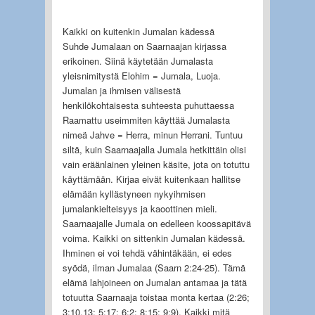
Kaikki on kuitenkin Jumalan kädessä
Suhde Jumalaan on Saarnaajan kirjassa
erikoinen. Siinä käytetään Jumalasta
yleisnimitystä Elohim = Jumala, Luoja.
Jumalan ja ihmisen välisestä
henkilökohtaisesta suhteesta puhuttaessa
Raamattu useimmiten käyttää Jumalasta
nimeä Jahve = Herra, minun Herrani. Tuntuu
siltä, kuin Saarnaajalla Jumala hetkittäin olisi
vain eräänlainen yleinen käsite, jota on totuttu
käyttämään. Kirjaa eivät kuitenkaan hallitse
elämään kyllästyneen nykyihmisen
jumalankielteisyys ja kaoottinen mieli.
Saarnaajalle Jumala on edelleen koossapitävä
voima. Kaikki on sittenkin Jumalan kädessä.
Ihminen ei voi tehdä vähintäkään, ei edes
syödä, ilman Jumalaa (Saarn 2:24-25). Tämä
elämä lahjoineen on Jumalan antamaa ja tätä
totuutta Saarnaaja toistaa monta kertaa (2:26;
3:10,13; 5:17; 6:2; 8:15; 9:9). Kaikki mitä