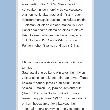
eivät tiedä mitään" (9:5). "Kuka tietää
kohoaako ihmisen henki ylös vai vajoaako
eläinten henki alas maahan?" (3:21). Juuri
tällaisenahan ajallisuusihminen haluaa nähdä
kuoleman jälkeisen elämän mahdollisuuden.
Hänelle vain tämä elämä on ainoa mielekäs.
Kristukseen luottavina me tiedämme, että
iankaikkinen elämä on ja Kristus on se
Paimen, johon Saarnaaja viittaa (12:11).
Elämä ilman iankaikkisen elämän toivoa on
turhuus
Saarnaajalla tulee kuitenkin aivan kuin rivien
välistä esiin iankaikkisen elämän toivo: "Tomu
palajaa maahan, josta se on tullut. Henki
palajaa Jumalan luo, joka on sen antanut"
(Saarn 12:7), sillä "kaikki, minkä Jumala
tekee, pysyy ikuisesti" (3:14). Ihmisen elämä
on kuin hopealanka, joka katkeaa, kuin
kultamalja, joka särkyy, ja kuin vesiastia, joka