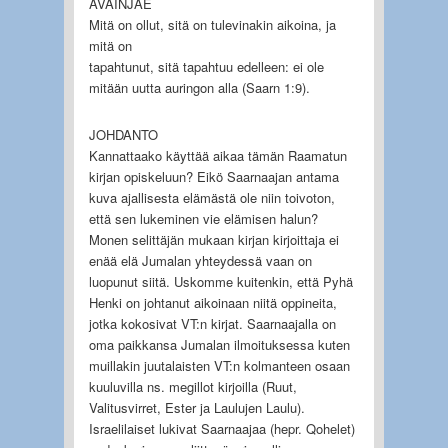
AVAINJAE
Mitä on ollut, sitä on tulevinakin aikoina, ja
mitä on
tapahtunut, sitä tapahtuu edelleen: ei ole
mitään uutta auringon alla (Saarn 1:9).
JOHDANTO
Kannattaako käyttää aikaa tämän Raamatun
kirjan opiskeluun? Eikö Saarnaajan antama
kuva ajallisesta elämästä ole niin toivoton,
että sen lukeminen vie elämisen halun?
Monen selittäjän mukaan kirjan kirjoittaja ei
enää elä Jumalan yhteydessä vaan on
luopunut siitä. Uskomme kuitenkin, että Pyhä
Henki on johtanut aikoinaan niitä oppineita,
jotka kokosivat VT:n kirjat. Saarnaajalla on
oma paikkansa Jumalan ilmoituksessa kuten
muillakin juutalaisten VT:n kolmanteen osaan
kuuluvilla ns. megillot kirjoilla (Ruut,
Valitusvirret, Ester ja Laulujen Laulu).
Israelilaiset lukivat Saarnaajaa (hepr. Qohelet)