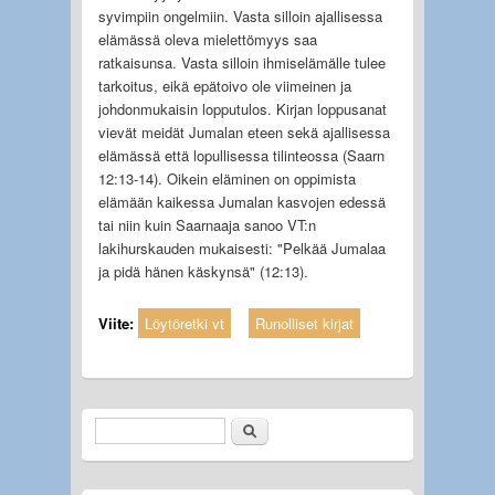
syvimpiin ongelmiin. Vasta silloin ajallisessa
elämässä oleva mielettömyys saa
ratkaisunsa. Vasta silloin ihmiselämälle tulee
tarkoitus, eikä epätoivo ole viimeinen ja
johdonmukaisin lopputulos. Kirjan loppusanat
vievät meidät Jumalan eteen sekä ajallisessa
elämässä että lopullisessa tilinteossa (Saarn
12:13-14). Oikein eläminen on oppimista
elämään kaikessa Jumalan kasvojen edessä
tai niin kuin Saarnaaja sanoo VT:n
lakihurskauden mukaisesti: "Pelkää Jumalaa
ja pidä hänen käskynsä" (12:13).
Viite:
Löytöretki vt
Runolliset kirjat
Etsi
Hakulomake