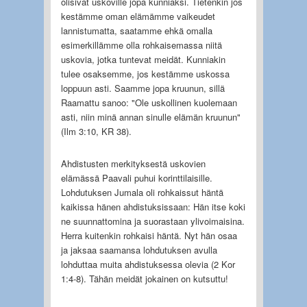
olisivat uskoville jopa kunniaksi. Tietenkin jos
kestämme oman elämämme vaikeudet
lannistumatta, saatamme ehkä omalla
esimerkillämme olla rohkaisemassa niitä
uskovia, jotka tuntevat meidät. Kunniakin
tulee osaksemme, jos kestämme uskossa
loppuun asti. Saamme jopa kruunun, sillä
Raamattu sanoo: "Ole uskollinen kuolemaan
asti, niin minä annan sinulle elämän kruunun"
(Ilm 3:10, KR 38).
Ahdistusten merkityksestä uskovien
elämässä Paavali puhui korinttilaisille.
Lohdutuksen Jumala oli rohkaissut häntä
kaikissa hänen ahdistuksissaan: Hän itse koki
ne suunnattomina ja suorastaan ylivoimaisina.
Herra kuitenkin rohkaisi häntä. Nyt hän osaa
ja jaksaa saamansa lohdutuksen avulla
lohduttaa muita ahdistuksessa olevia (2 Kor
1:4-8). Tähän meidät jokainen on kutsuttu!