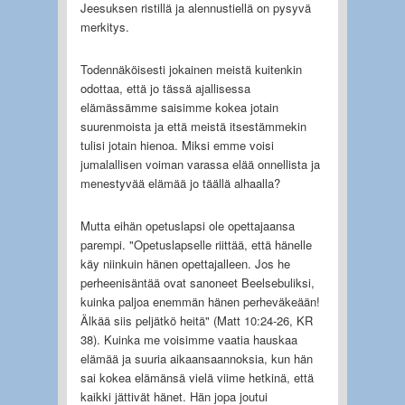
Jeesuksen ristillä ja alennustiellä on pysyvä
merkitys.
Todennäköisesti jokainen meistä kuitenkin
odottaa, että jo tässä ajallisessa
elämässämme saisimme kokea jotain
suurenmoista ja että meistä itsestämmekin
tulisi jotain hienoa. Miksi emme voisi
jumalallisen voiman varassa elää onnellista ja
menestyvää elämää jo täällä alhaalla?
Mutta eihän opetuslapsi ole opettajaansa
parempi. "Opetuslapselle riittää, että hänelle
käy niinkuin hänen opettajalleen. Jos he
perheenisäntää ovat sanoneet Beelsebuliksi,
kuinka paljoa enemmän hänen perheväkeään!
Älkää siis peljätkö heitä" (Matt 10:24-26, KR
38). Kuinka me voisimme vaatia hauskaa
elämää ja suuria aikaansaannoksia, kun hän
sai kokea elämänsä vielä viime hetkinä, että
kaikki jättivät hänet. Hän jopa joutui