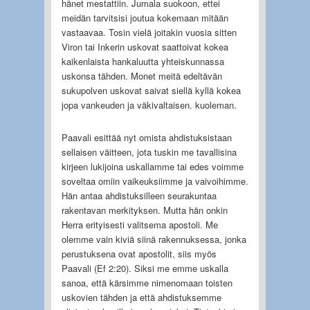
hänet mestattiin. Jumala suokoon, ettei
meidän tarvitsisi joutua kokemaan mitään
vastaavaa. Tosin vielä joitakin vuosia sitten
Viron tai Inkerin uskovat saattoivat kokea
kaikenlaista hankaluutta yhteiskunnassa
uskonsa tähden. Monet meitä edeltävän
sukupolven uskovat saivat siellä kyllä kokea
jopa vankeuden ja väkivaltaisen. kuoleman.
Paavali esittää nyt omista ahdistuksistaan
sellaisen väitteen, jota tuskin me tavallisina
kirjeen lukijoina uskallamme tai edes voimme
soveltaa omiin vaikeuksiimme ja vaivoihimme.
Hän antaa ahdistuksilleen seurakuntaa
rakentavan merkityksen. Mutta hän onkin
Herra erityisesti valitsema apostoli. Me
olemme vain kiviä siinä rakennuksessa, jonka
perustuksena ovat apostolit, siis myös
Paavali (Ef 2:20). Siksi me emme uskalla
sanoa, että kärsimme nimenomaan toisten
uskovien tähden ja että ahdistuksemme