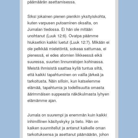
päämäärän asettamisessa.
Siksi jokainen pienen pienikin yksityiskohta,
kuten varpusen putoaminen oksalta, on
Jumalan tiedossa. Ei hän ole mitään
unohtanut (Luuk 12:6). Ovatpa päämme
hiuksetkin kaikki luetut (Luuk 12:7). Mikään ei
ole pelkkää mieletöntä, sokeaa sattumaa, ei
pienessä, ei edes atomien liikkeessä eikä
suuressa, suurten linnunratojen kohinassa.
Meistä ihmisistä saattaa kyl­lä tuntua siltä,
että kaikki tapahtuminen on vailla järkeä ja
tarkoitusta. Näin silloin, kun katselemme
elämää, tapahtumia ja todellisuutta omasta
äärimmäisen suppeasta näkökulmasta lyhyen
elämämme ajan.
Jumala on suurempi ja enemmän kuin kaikki
inhimillinen käsityskyky ja tieto. Hän on
kaiken suunnitellut ja antanut kaikelle oman
tarkoituksensa ja asettanut päämäärän, johon