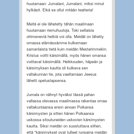
huutamaan: Jumalani, Jumalani, miksi minut
hylkäsit. Eikä se ollut mitään teatteria!
Meitä ei ole lähetetty tähän maailmaan
huutamaan riemuhuutoja. Toki sellaisia
ohimeneviä hetkiä voi olla. Meidät on lähetty
omassa elämässämme kulkemaan
samanlaista tietä kuin meidän Mestarimmekin.
Kristus voitti kärsimällä, myös hänen omansa
voittavat kärsimällä. Heikkouden, häpeän ja
kärsimyksen kautta oli kulkeva sen
valtakunnan tie, jota vaeltamaan Jeesus
lähetti opetuslapsensa.
Jumala on nähnyt hyväksi tässä pahan
vallassa olevassa maailmassa rakentaa omaa
valtakuntaansa ensin ainoan Poikansa
kärsimysten ja sitten hänen Poikaansa
uskossa sitoutuneiden uskovien kärsimysten
kautta. Siksi meidän on suostuttava siihen,
että "kärsimykset ovat tulleet runsaina meidän