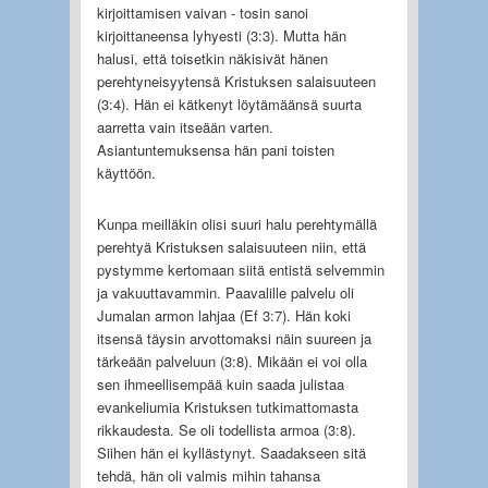
kirjoittamisen vai­van - tosin sanoi
kirjoittaneensa lyhyesti (3:3). Mutta hän
halusi, että toisetkin näkisivät hänen
perehtyneisyytensä Kristuksen salaisuuteen
(3:4). Hän ei kätkenyt löytämäänsä suurta
aarretta vain itseään varten.
Asiantuntemuksensa hän pani toisten
käyttöön.
Kunpa meilläkin olisi suuri halu perehtymällä
perehtyä Kristuksen salaisuuteen niin, että
pystymme kertomaan siitä entistä selvemmin
ja vakuuttavammin. Paavalille palvelu oli
Jumalan armon lahjaa (Ef 3:7). Hän koki
itsensä täysin arvottomaksi näin suureen ja
tärkeään palveluun (3:8). Mikään ei voi olla
sen ihmeellisempää kuin saada julistaa
evankeliumia Kristuksen tutki­mattomasta
rikkaudesta. Se oli todellista armoa (3:8).
Siihen hän ei kyllästynyt. Saadakseen sitä
tehdä, hän oli valmis mihin tahansa