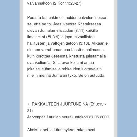
vaivannäköön (2 Kor 11:23-27).
Parasta kuitenkin oli muiden palvelemisessa
se, että se toi Jeesuksessa Kristuksessa
olevan Jumalan vii­sauden (3:11) kaikille
ilmeiseksi (Ef 3:9) ja jopa taivaallisten
hallitusten ja valtojen tietoon (3:10). Mikään ei
ole sen verrattomampaa tässä maailmassa
kuin korottaa Jeesusta Kristusta julistamalla
evankeliumia. Sillä evankeliumi antaa
jokaiselle ihmiselle rohkeuden luottavaisin
mielin mennä Jumalan tykö. Se on autuutta.
7. RAKKAUTEEN JUURTUNEINA (Ef 3:13 -
21)
Järvenpää Laurilan seurakuntakoti 21.05.2000
Ahdistukset ja kärsimykset rakentavat