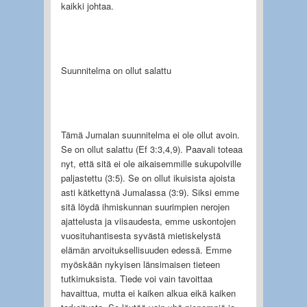
kaikki joh­taa.
Suunnitelma on ollut salattu
Tämä Jumalan suunnitelma ei ole ollut avoin.
Se on ollut salattu (Ef 3:3,4,9). Paavali toteaa
nyt, että sitä ei ole aikaisemmille sukupolville
paljastettu (3:5). Se on ollut ikuisista ajoista
asti kätkettynä Jumalassa (3:9). Siksi emme
sitä löydä ihmiskunnan suurimpien nerojen
ajattelusta ja viisaudesta, emme uskontojen
vuosituhantisesta syvästä mietiskelystä
elämän arvoitukselli­suuden edessä. Emme
myöskään nykyisen länsimaisen tieteen
tutkimuksista. Tiede voi vain tavoittaa
havaittua, mutta ei kaiken alkua eikä kaiken