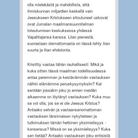
olla mielekästä ja mahdollista, että
ihmiskunnan miljardien keskellä vain
Jeesukseen Kristukseen sitoutuneet uskovat
ovat Jumalan maailmansuunnitelman
toteutumisen keskuk­sessa yhdessä
Vapahtajansa kanssa. Liian pienestä,
suorastaan olemattomasta on tässä tehty liian
suurta ja liian ehdotonta.
Kristitty vastaa tähän rauhallisesti: Mikä ja
kuka sitten tässä maailman todellisuudessa
antaa paremman ja kestävämmän vastauksen
näihin elämämme peruskysymyksiin? Kai
sentään jos­sakin joku jo ennen meidän
aikaamme on löytänyt vastauksen? Kuka muu
se voi olla, jos se ei ole Jeesus Kristus?
Antaako selvän ja vastaansanomattoman
vastauksen länsimaisen nykytie­teen ja
tutkimuksen tämän hetkinen yksimielisyys -
konsensus? Missä on se yksimielisyys? Kuka
sen tietää? Antaako vastauksen joku entisistä