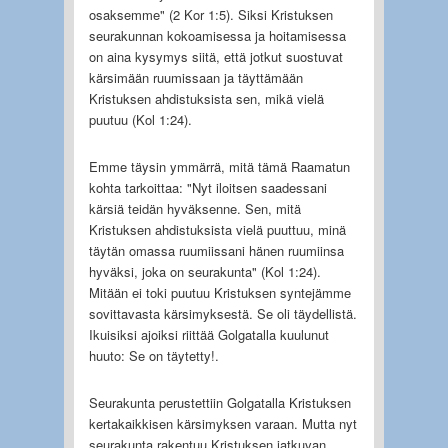
osaksemme" (2 Kor 1:5). Siksi Kristuksen
seurakunnan kokoamisessa ja hoitamisessa
on aina kysymys siitä, että jotkut suostuvat
kärsimään ruumissaan ja täyttämään
Kristuksen ahdistuksista sen, mikä vielä
puutuu (Kol 1:24).
Emme täysin ymmärrä, mitä tämä Raamatun
kohta tarkoittaa: "Nyt iloitsen saadessani
kärsiä teidän hyväksenne. Sen, mitä
Kristuksen ahdistuksista vielä puuttuu, minä
täytän omassa ruumiissani hänen ruumiinsa
hyväksi, joka on seurakunta" (Kol 1:24).
Mitään ei toki puutuu Kristuksen syntejämme
sovittavasta kärsimyksestä. Se oli täydellistä.
Ikuisiksi ajoiksi riittää Golgatalla kuulunut
huuto: Se on täytetty!.
Seurakunta perustettiin Golgatalla Kristuksen
kertakaikkisen kärsimyksen varaan. Mutta nyt
seurakunta rakentuu Kristuksen jatkuvan