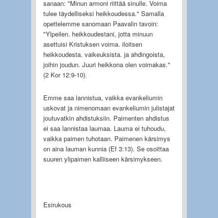
sanaan: "Minun armoni riittää sinulle. Voima
tulee täydelliseksi heikkoudessa." Samalla
opettelemme sanomaan Paavalin tavoin:
"Ylpeilen. heikkoudestani, jotta minuun
asettuisi Kristuksen voima. iloitsen
heikkoudesta. vaikeuksista. ja ahdingoista,
joihin joudun. Juuri heikkona olen voimakas."
(2 Kor 12:9-10).
Emme saa lannistua, vaikka evankeliumin
uskovat ja nimenomaan evankeliumin julistajat
joutuvatkin ahdistuksiin. Paimenten ah­distus
ei saa lannistaa laumaa. Lauma ei tuhoudu,
vaikka paimen tuhotaan. Paimenen kärsi­mys
on aina lauman kunnia (Ef 3:13). Se osoittaa
suuren ylipaimen kalliiseen kärsimykseen.
Esirukous