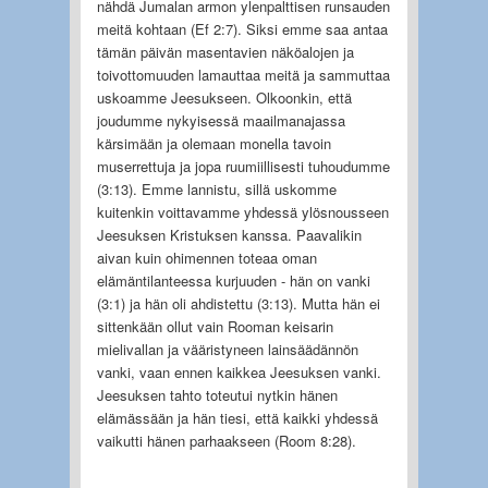
nähdä Jumalan armon ylenpalttisen runsauden
meitä kohtaan (Ef 2:7). Siksi emme saa antaa
tämän päivän masentavien näköalojen ja
toivottomuu­den lamauttaa meitä ja sammuttaa
uskoamme Jeesukseen. Olkoonkin, että
joudumme nykyi­sessä maailmanajassa
kärsimään ja olemaan monella tavoin
muserrettuja ja jopa ruumiillisesti tuhoudumme
(3:13). Emme lannistu, sillä uskomme
kuitenkin voittavamme yhdessä ylösnous­seen
Jeesuksen Kristuksen kanssa. Paavalikin
aivan kuin ohimennen toteaa oman
elämäntilan­teessa kurjuuden - hän on vanki
(3:1) ja hän oli ahdistettu (3:13). Mutta hän ei
sittenkään ollut vain Rooman keisarin
mielivallan ja vääristyneen lainsäädännön
vanki, vaan ennen kaikkea Jeesuksen vanki.
Jeesuksen tahto toteutui nytkin hänen
elämässään ja hän tiesi, että kaikki yhdessä
vaikutti hänen parhaakseen (Room 8:28).