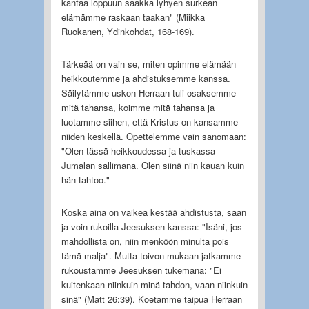
kantaa loppuun saakka lyhyen surkean
elämämme raskaan taakan" (Miikka
Ruokanen, Ydinkohdat, 168‑169).
Tärkeää on vain se, miten opimme elämään
heikkoutemme ja ahdistuksemme kanssa.
Säilytämme uskon Herraan tuli osaksemme
mitä tahansa, koimme mitä tahansa ja
luotamme siihen, että Kristus on kansamme
niiden keskellä. Opettelemme vain sanomaan:
"Olen tässä heikkoudessa ja tuskassa
Jumalan sallimana. Olen siinä niin kauan kuin
hän tahtoo."
Koska aina on vaikea kestää ahdistusta, saan
ja voin rukoilla Jeesuksen kanssa: "Isäni, jos
mahdollista on, niin menköön minulta pois
tämä malja". Mutta toivon mukaan jatkamme
rukoustamme Jeesuksen tukemana: "Ei
kuitenkaan niinkuin minä tahdon, vaan niinkuin
sinä" (Matt 26:39). Koetamme taipua Herraan