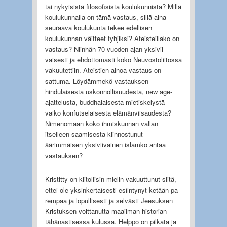
tai nykyisistä filosofisista koulukunnista? Millä
koulukunnalla on tämä vastaus, sillä aina
seuraava koulukunta tekee edellisen
koulukunnan väitteet tyhjiksi? Ateisteillako on
vastaus? Niinhän 70 vuoden ajan yksivii­
vaisesti ja ehdottomasti koko Neuvostoliitossa
vakuutettiin. Ateistien ainoa vastaus on
sattuma. Löydämmekö vastauksen
hindulaisesta uskonnollisuudesta, new age-
ajattelusta, buddhalaises­ta mietiskelystä
vaiko konfutselaisesta elämänviisaudesta?
Nimenomaan koko ihmiskunnan vallan
itselleen saamisesta kiinnostunut
äärimmäisen yksiviivainen islamko antaa
vastauksen?
Kristitty on kiitollisin mielin vakuuttunut siitä,
ettei ole yksinkertaisesti esiintynyt ketään pa­
rempaa ja lopullisesti ja selvästi Jeesuksen
Kristuksen voittanutta maailman historian
tähänastisessa kulussa. Helppo on pilkata ja