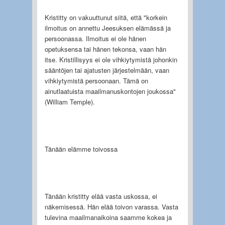
Kristitty on vakuuttunut siitä, että "korkein
ilmoitus on annettu Jeesuksen elämässä ja
per­soonassa. Ilmoitus ei ole hänen
opetuksensa tai hänen tekonsa, vaan hän
itse. Kristillisyys ei ole vihkiytymistä johonkin
sääntöjen tai ajatusten järjestelmään, vaan
vihkiytymistä persoo­naan. Tämä on
ainutlaatuista maailmanuskontojen joukossa"
(William Temple).
Tänään elämme toivossa
Tänään kristitty elää vasta uskossa, ei
näkemisessä. Hän elää toivon varassa. Vasta
tulevi­na maailmanaikoina saamme kokea ja