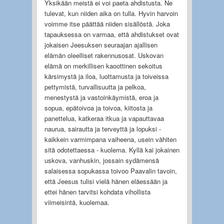
Yksikään meistä ei voi paeta ahdistusta. Ne
tulevat, kun niiden aika on tulla. Hyvin harvoin
voimme itse päättää niiden sisällöstä. Joka
tapauksessa on varmaa, että ahdistukset ovat
jokaisen Jeesuksen seuraajan ajallisen
elämän oleelliset rakennusosat. Uskovan
elämä on merkillisen kaoottinen sekoitus
kärsimystä ja iloa, luottamusta ja toiveissa
pettymistä, turvallisuut­ta ja pelkoa,
menestystä ja vastoinkäymistä, eroa ja
sopua, epätoivoa ja toivoa, kiitosta ja
panettelua, katkeraa itkua ja vapauttavaa
naurua, sairautta ja terveyttä ja lopuksi -
kaikkein varmimpana vaiheena, usein vähiten
sitä odotettaessa - kuolema. Kyllä kai jokainen
uskova, vanhuskin, jossain sydämensä
salaisessa sopukassa toivoo Paavalin tavoin,
että Jeesus tulisi vielä hänen eläessään ja
ettei hänen tarvitsi kohdata vihollista
viimeisintä, kuolemaa.