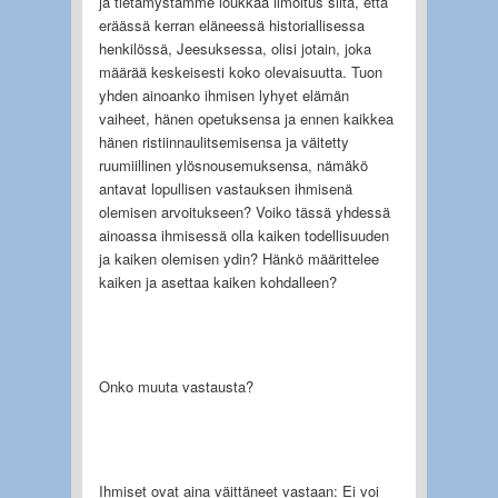
ja tietämystämme loukkaa ilmoitus siitä, että
eräässä kerran eläneessä historiallisessa
henkilössä, Jeesuksessa, olisi jotain, joka
määrää keskeisesti koko olevai­suutta. Tuon
yhden ainoanko ihmisen lyhyet elämän
vaiheet, hänen opetuksensa ja ennen kaikkea
hänen ristiinnaulitsemisensa ja väitetty
ruumiillinen ylösnouse­muksensa, nämäkö
antavat lopullisen vastauksen ihmisenä
olemisen arvoitukseen? Voiko tässä yhdessä
ainoassa ihmisessä olla kaiken todellisuuden
ja kaiken olemisen ydin? Hänkö määrittelee
kaiken ja asettaa kaiken kohdalleen?
Onko muuta vastausta?
Ihmiset ovat aina väittäneet vastaan: Ei voi