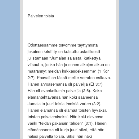
Palvelen toisia
Odottaessamme toivomme täyttymistä
jokainen kristitty on kutsuttu uskollisesti
julistamaan "Jumalan salaista, kätkettyä
viisautta, jonka hän jo ennen aikojen alkua on
määrännyt meidän kirkkaudeksemme" (1 Kor
2:7). Paavali on tässä meille verraton esikuva.
Hänen arvoasemansa oli palvelija (Ef 3:7).
Hän oli evankeliumin palvelija (3:6). Koko
elämäntehtävänsä hän koki saa­neensa
Jumalalta juuri toisia ihmisiä varten (3:2).
Hänen elämänsä oli elämää toisten hyväksi,
toisten palvelemiseksi. Hän koki olevansa
vanki "teidän pakanain tähden" (3:1). Hänen
elä­mänosansa oli kurja juuri siksi, että hän
halusi palvella toisia. Siksi hän näki