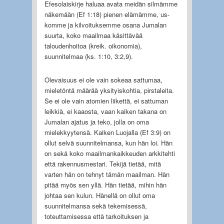
Efesolaiskirje haluaa avata meidän silmämme
näkemään (Ef 1:18) pienen elämämme, us­
komme ja kilvoituksemme osana Jumalan
suurta, koko maailmaa käsittävää
taloudenhoitoa (kreik. oikonomia),
suunnitelmaa (ks. 1:10, 3:2,9).
Olevaisuus ei ole vain sokeaa sattumaa,
mieletöntä määrää yksityiskohtia, pirstaleita.
Se ei ole vain atomien liikettä, ei sattuman
leikkiä, ei kaaosta, vaan kaiken takana on
Jumalan ajatus ja teko, jolla on oma
mielekkyytensä. Kaiken Luojalla (Ef 3:9) on
ollut selvä suunnitelmansa, kun hän loi. Hän
on sekä koko maailmankaikkeuden arkkitehti
että rakennusmestari. Tekijä tietää, mitä
varten hän on tehnyt tämän maailman. Hän
pitää myös sen yllä. Hän tietää, mihin hän
johtaa sen kulun. Hänellä on ollut oma
suunnitelmansa sekä tekemisessä,
toteuttamisessa että tarkoituksen ja