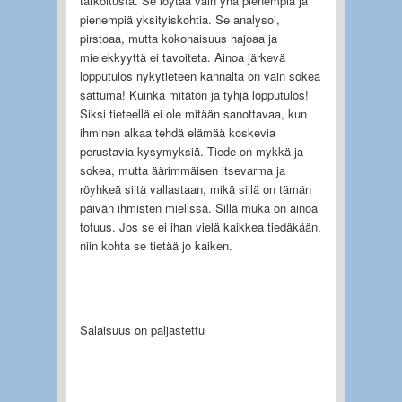
tarkoitusta. Se löytää vain yhä pienempiä ja
pienempiä yksityiskohtia. Se analysoi,
pirstoaa, mutta kokonaisuus hajoaa ja
mielekkyyttä ei ta­voiteta. Ainoa järkevä
lopputulos nykytieteen kannalta on vain sokea
sattuma! Kuinka mitätön ja tyhjä lopputulos!
Siksi tieteellä ei ole mitään sanottavaa, kun
ihminen alkaa tehdä elämää koskevia
perustavia kysymyksiä. Tiede on mykkä ja
sokea, mutta äärimmäisen itsevarma ja
röyhkeä siitä vallastaan, mikä sillä on tämän
päivän ihmisten mielissä. Sillä muka on ainoa
totuus. Jos se ei ihan vielä kaikkea tiedäkään,
niin kohta se tietää jo kaiken.
Salaisuus on paljastettu