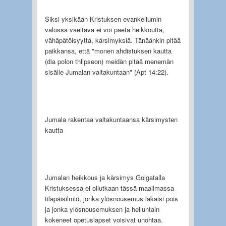
Siksi yksikään Kristuksen evankeliumin
valossa vaeltava ei voi paeta heikkoutta,
vähäpätöisyyttä, kärsimyksiä. Tänäänkin pitää
paikkansa, että "monen ahdistuksen kautta
(dia polon thlipseon) meidän pitää menemän
sisälle Jumalan valtakuntaan" (Apt 14:22).
Jumala rakentaa valtakuntaansa kärsimysten
kautta
Jumalan heikkous ja kärsimys Golgatalla
Kristuksessa ei ollutkaan tässä maailmassa
tilapäisilmiö, jonka ylösnouse­mus lakaisi pois
ja jonka ylösnousemuksen ja helluntain
kokeneet opetuslapset voisivat unohtaa.