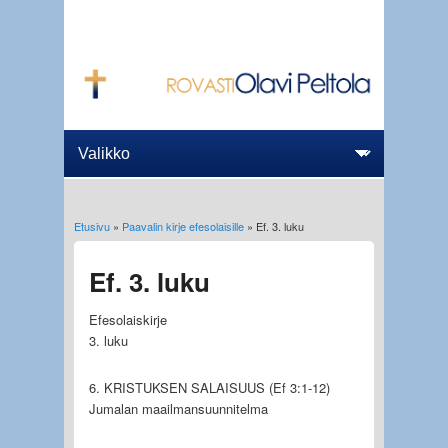
Etusivu
»
Paavalin kirje efesolaisille
» Ef. 3. luku
Olet täällä
Ef. 3. luku
Efesolaiskirje
3. luku
6. KRISTUKSEN SALAISUUS (Ef 3:1-12)
Jumalan maailmansuunnitelma