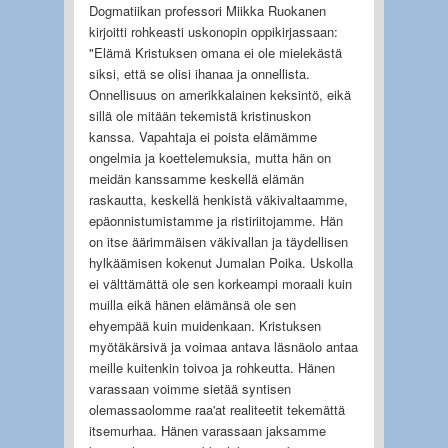
Dogmatiikan professori Miikka Ruokanen
kirjoitti rohkeasti uskonopin oppikirjassaan:
"Elämä Kristuksen omana ei ole mielekästä
siksi, että se olisi ihanaa ja onnellista.
Onnellisuus on amerikkalainen keksintö, eikä
sillä ole mitään tekemistä kristinuskon
kanssa. Vapahtaja ei poista elämämme
ongelmia ja koettelemuksia, mutta hän on
meidän kanssamme keskellä elämän
raskautta, keskellä henkistä väkivaltaamme,
epäonnistumistamme ja ristiriitojamme. Hän
on itse äärimmäisen väkivallan ja täydellisen
hylkäämisen kokenut Jumalan Poika. Uskolla
ei välttämättä ole sen korkeampi moraali kuin
muilla eikä hänen elämänsä ole sen
ehyempää kuin muidenkaan. Kristuksen
myötäkärsivä ja voimaa antava läsnäolo antaa
meille kuitenkin toivoa ja rohkeutta. Hänen
varassaan voimme sietää syntisen
olemassaolomme raa'at realiteetit tekemättä
itsemurhaa. Hänen varassaan jaksamme