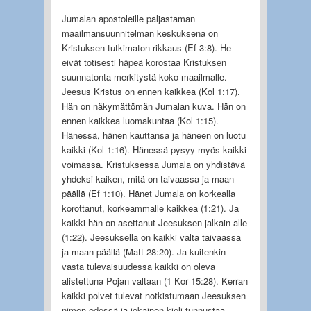
Jumalan apostoleille paljastaman
maailmansuunnitelman keskuksena on
Kristuksen tutkima­ton rikkaus (Ef 3:8). He
eivät totisesti häpeä korostaa Kristuksen
suunnatonta merkitystä koko maailmalle.
Jeesus Kristus on ennen kaikkea (Kol 1:17).
Hän on näkymättömän Jumalan kuva. Hän on
ennen kaikkea luomakuntaa (Kol 1:15).
Hänessä, hänen kauttansa ja häneen on luotu
kaikki (Kol 1:16). Hänessä pysyy myös kaikki
voimassa. Kristuksessa Jumala on yhdistävä
yhdeksi kaiken, mitä on taivaassa ja maan
päällä (Ef 1:10). Hänet Jumala on kor­kealla
korottanut, korkeammalle kaikkea (1:21). Ja
kaikki hän on asettanut Jeesuksen jalkain alle
(1:22). Jeesuksella on kaikki valta taivaassa
ja maan päällä (Matt 28:20). Ja kuitenkin
vasta tulevaisuudessa kaikki on oleva
alistettuna Pojan valtaan (1 Kor 15:28). Kerran
kaikki polvet tulevat notkistumaan Jeesuksen
nimen edessä ja jokainen kieli tunnustaa