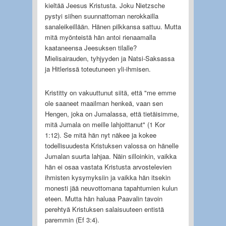
kieltää Jeesus Kristusta. Joku Nietzsche
pystyi siihen suunnattoman nerokkailla
sanaleikeillään. Hänen pilkkansa sattuu. Mutta
mitä myönteistä hän antoi rienaamalla
kaataneensa Jeesuksen tilalle?
Mielisairauden, tyhjyyden ja Natsi-Saksassa
ja Hitlerissä toteutuneen yli-ihmisen.
Kristitty on vakuuttunut siitä, että "me emme
ole saaneet maailman henkeä, vaan sen
Hengen, joka on Jumalassa, että tietäisimme,
mitä Jumala on meille lahjoittanut" (1 Kor
1:12). Se mitä hän nyt näkee ja kokee
todellisuudesta Kristuksen valossa on hänelle
Jumalan suurta lahjaa. Näin silloinkin, vaikka
hän ei osaa vastata Kristusta arvostelevien
ihmisten kysymyksiin ja vaikka hän itsekin
monesti jää neuvottomana tapahtumien kulun
eteen. Mutta hän haluaa Paavalin tavoin
perehtyä Kristuksen salaisuuteen entistä
paremmin (Ef 3:4).