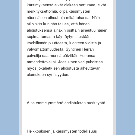
kärsimyk­sensä eivät olekaan sattumaa, eivät
merkityksettömiä, olipa kärsimysten
näennäinen aiheuttaja mikä tahansa. Näin
silloinkin kun hän tajuaa, että hänen
ahdistuksensa ainakin osittain aiheutuu hänen
sopimattomasta käyttäytymisestään,
itsehillinnän puutteesta, luonteen vioista ja
valvomattomuudesta. Syntinen Herran
palvelija saa mennä päivittäin Herransa
armahdettavaksi. Jeesuksen veri puhdistaa
myös jokahetkisen ahdistusta aiheuttavan
olemuksen syntisyyden.
Aina emme ymmärrä ahdistuksen merkitystä
Heikkouksien ja kärsimysten todellisuus