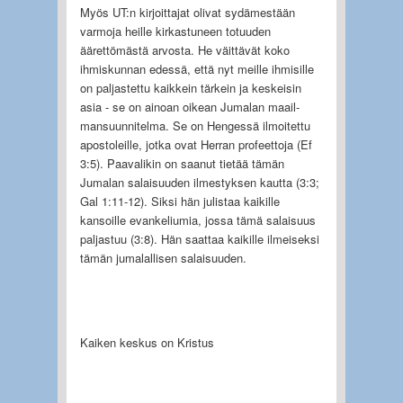
Myös UT:n kirjoittajat olivat sydämestään
varmoja heille kirkastuneen totuuden
äärettömästä arvosta. He väittävät koko
ihmiskunnan edessä, että nyt meille ihmisille
on paljastettu kaikkein tärkein ja keskeisin
asia - se on ainoan oikean Jumalan maail­
mansuunnitelma. Se on Hengessä ilmoitettu
apostoleille, jotka ovat Herran profeettoja (Ef
3:5). Paavalikin on saanut tietää tämän
Jumalan salaisuuden ilmestyksen kautta (3:3;
Gal 1:11-12). Siksi hän julistaa kaikille
kansoille evankeliumia, jossa tämä salaisuus
paljastuu (3:8). Hän saattaa kaikille ilmeiseksi
tämän jumalallisen salaisuuden.
Kaiken keskus on Kristus