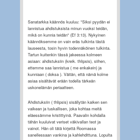
Sanatarkka käännös kuuluu: "Siksi pyydän ei
lannistua ahdistuksista minun vuoksi teidän,
mikä on kunnia teidän" (Ef 3:13). Nykyinen
käännöksemme on vain eräs tulkinta tästä
lauseesta, tosin hyvin todennäköinen tulkinta.
Tartun kuitenkin tässä jakeessa kolmeen
asiaan: ahdistuksiin (kreik. thlipsis), siihen,
ettemme saa lannistua ( me enkakein) ja
kunniaan ( doksa ). Väitän, että nämä kolme
asiaa sisältävät erään todella tärkeän
uskonelämän periaatteen.
Ahdistuksiin ( thlipsis) sisällytän kaiken sen
vaikean ja tuskallisen, joka kohtaa meitä
eläessämme kristittyinä. Paavalin kohdalla
tähän kuuluivat veriset väkivallan teot ja
vainot. Hän oli tätä kirjettä Roomassa
sanellessaan vankina ja kahlehdittuna. Lopulta