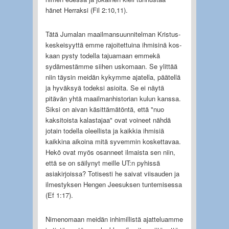
hänet Herraksi (Fil 2:10,11).
Tätä Jumalan maailmansuunnitelman Kristus-
keskeisyyttä emme rajoitettuina ihmisinä kos­
kaan pysty todella tajuamaan emmekä
sydämestämme siihen uskomaan. Se ylittää
niin täysin meidän kykymme ajatella, päätellä
ja hyväksyä todeksi asioita. Se ei näytä
pitävän yhtä maail­manhistorian kulun kanssa.
Siksi on aivan käsittämätöntä, että "nuo
kaksitoista kalastajaa" ovat voineet nähdä
jotain todella oleellista ja kaikkia ihmisiä
kaikkina aikoina mitä syvemmin kosket­tavaa.
Hekö ovat myös osanneet ilmaista sen niin,
että se on säilynyt meille UT:n pyhissä
asiakirjoissa? Totisesti he saivat viisauden ja
ilmestyksen Hengen Jeesuksen tuntemisessa
(Ef 1:17).
Nimenomaan meidän inhimillistä ajatteluamme