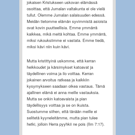
jokaisen Kristukseen uskovan elämässä
osoittaa, että Jumalan valtakunta ei ole vielä
tullut. Olemme Jumalan salaisuuden edessä.
Meidän tietomme elämän syvimmistä asioista
ovat kovin puutteellisia. Emme ymmärrä
kaikkea, mikä meitä kohtaa. Emme ymmärrä,
miksi rukouksiimme ei vastata. Emme tiedä,
miksi kävi niin kuin kävi.
Mutta kristittyinä uskomme, että kerran
heikkoudet ja kärsimykset katoavat ja
täydellinen voima ja ilo voittaa. Kerran
jokainen arvoitus ratkeaa ja kaikkiin
kysymykseen saadaan oikea vastaus. Tämä
ajallinen elämä ei anna meille vastauksia.
Mutta se onkin katoavaista ja pian
täydellisyys voittaa ja se on ikuista.
Suostumme siihen, että tänään meille ei
selitetä kyyneleitämme, mutta pian tulee
hetki, jolloin Herra pyyhkii ne pois (Ilm 7:17).