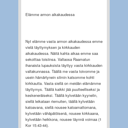
Elämme armon aikakaudessa
Nyt elämme vasta armon aikakaudessa emme
vielä täyttymyksen ja kirkkauden
aikakaudessa. Näitä kahta aikaa emme saa
sekoittaa toisiinsa. Valtaosa Raamatun
ihanaista lupauksista täyttyy vasta kirkkauden
valtakunnassa. Täällä me vasta toivomme ja
usein hämärtynein silmin katsomme kohti
kirkkautta. Vasta siellä on meidän elämämme
täyttymys. Täällä kaikki jää puutteelliseksi ja
keskeneräiseksi. Täällä kylvetään kyynelin,
siellä leikataan riemuiten, täällä kylvetään
katoavana, siellä nousee katoamattomana,
kylvetään vähäpätöisenä, nousee kirkkaana,
kylvetään heikkona, nousee täynnä voimaa (1
Kor 15:43-44).