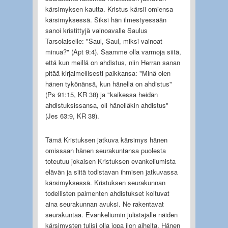
kärsimyksen kautta. Kristus kärsii omiensa
kärsimyksessä. Siksi hän ilmestyessään
sanoi kristittyjä vainoavalle Saulus
Tarsolaiselle: "Saul, Saul, miksi vainoat
minua?" (Apt 9:4). Saamme olla varmoja siitä,
että kun meillä on ahdistus, niin Herran sanan
pitää kirjaimellisesti paikkansa: "Minä olen
hänen tykönänsä, kun hänellä on ahdistus"
(Ps 91:15, KR 38) ja "kaikessa heidän
ahdistuksissansa, oli hänelläkin ahdistus"
(Jes 63:9, KR 38).
Tämä Kristuksen jatkuva kärsimys hänen
omissaan hänen seurakuntansa puolesta
toteutuu jokaisen Kristuksen evankeliumista
elävän ja siitä todistavan ihmisen jatkuvassa
kärsi­myksessä. Kristuksen seurakunnan
todellisten paimenten ahdistukset koituvat
aina seurakunnan avuksi. Ne rakentavat
seurakuntaa. Evankeliumin julistajalle näiden
kärsimysten tulisi olla jopa ilon aiheita. Hänen