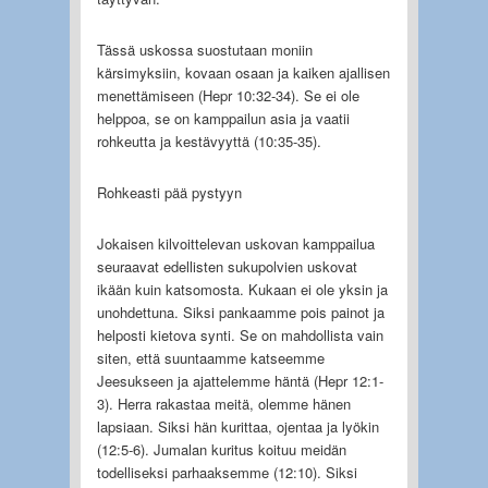
Tässä uskossa suostutaan moniin
kärsimyksiin, kovaan osaan ja kaiken ajallisen
menettämiseen (Hepr 10:32-34). Se ei ole
helppoa, se on kamppailun asia ja vaatii
rohkeutta ja kestävyyttä (10:35-35).
Rohkeasti pää pystyyn
Jokaisen kilvoittelevan uskovan kamppailua
seuraavat edellisten sukupolvien uskovat
ikään kuin katsomosta. Kukaan ei ole yksin ja
unohdettuna. Siksi pankaamme pois painot ja
helposti kietova synti. Se on mahdollista vain
siten, että suuntaamme katseemme
Jeesukseen ja ajattelemme häntä (Hepr 12:1-
3). Herra rakastaa meitä, olemme hänen
lapsiaan. Siksi hän kurittaa, ojentaa ja lyökin
(12:5-6). Jumalan kuritus koituu meidän
todelliseksi parhaaksemme (12:10). Siksi