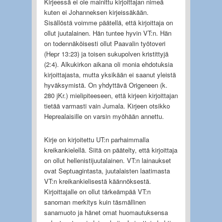
Kirjeessä ei ole mainittu kirjoittajan nimeä
kuten ei Johanneksen kirjeissäkään.
Sisällöstä voimme päätellä, että kirjoittaja on
ollut juutalainen. Hän tuntee hyvin VT:n. Hän
on todennäköisesti ollut Paavalin työtoveri
(Hepr 13:23) ja toisen sukupolven kristittyjä
(2:4). Alkukirkon aikana oli monia ehdotuksia
kirjoittajasta, mutta yksikään ei saanut yleistä
hyväksymistä. On yhdyttävä Origeneen (k.
280 jKr.) mielipiteeseen, että kirjeen kirjoittajan
tietää varmasti vain Jumala. Kirjeen otsikko
Heprealaisille on varsin myöhään annettu.
Kirje on kirjoitettu UT:n parhaimmalla
kreikankielellä. Siitä on päätelty, että kirjoittaja
on ollut hellenistijuutalainen. VT:n lainaukset
ovat Septuagintasta, juutalaisten laatimasta
VT:n kreikankielisestä käännöksestä.
Kirjoittajalle on ollut tärkeämpää VT:n
sanoman merkitys kuin täsmällinen
sanamuoto ja hänet omat huomautuksensa