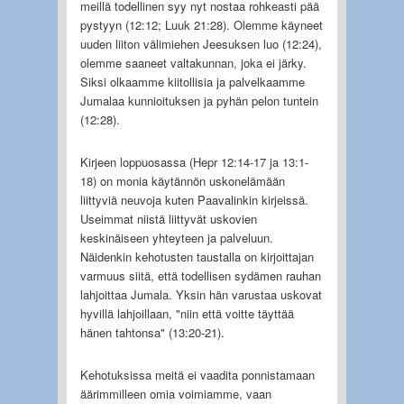
meillä todellinen syy nyt nostaa rohkeasti pää
pystyyn (12:12; Luuk 21:28). Olemme käyneet
uuden liiton välimiehen Jeesuksen luo (12:24),
olemme saaneet valtakunnan, joka ei järky.
Siksi olkaamme kiitollisia ja palvelkaamme
Jumalaa kunnioituksen ja pyhän pelon tuntein
(12:28).
Kirjeen loppuosassa (Hepr 12:14-17 ja 13:1-
18) on monia käytännön uskonelämään
liittyviä neuvoja kuten Paavalinkin kirjeissä.
Useimmat niistä liittyvät uskovien
keskinäiseen yhteyteen ja palveluun.
Näidenkin kehotusten taustalla on kirjoittajan
varmuus siitä, että todellisen sydämen rauhan
lahjoittaa Jumala. Yksin hän varustaa uskovat
hyvillä lahjoillaan, "niin että voitte täyttää
hänen tahtonsa" (13:20-21).
Kehotuksissa meitä ei vaadita ponnistamaan
äärimmilleen omia voimiamme, vaan