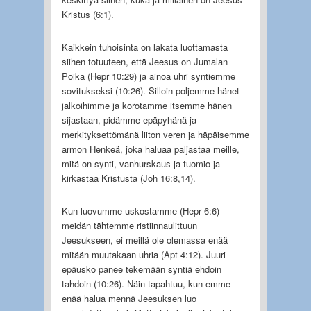
Kristus (6:1).
Kaikkein tuhoisinta on lakata luottamasta
siihen totuuteen, että Jeesus on Jumalan
Poika (Hepr 10:29) ja ainoa uhri syntiemme
sovitukseksi (10:26). Silloin poljemme hänet
jalkoihimme ja korotamme itsemme hänen
sijastaan, pidämme epäpyhänä ja
merkityksettömänä liiton veren ja häpäisemme
armon Henkeä, joka haluaa paljastaa meille,
mitä on synti, vanhurskaus ja tuomio ja
kirkastaa Kristusta (Joh 16:8,14).
Kun luovumme uskostamme (Hepr 6:6)
meidän tähtemme ristiinnaulittuun
Jeesukseen, ei meillä ole olemassa enää
mitään muutakaan uhria (Apt 4:12). Juuri
epäusko panee tekemään syntiä ehdoin
tahdoin (10:26). Näin tapahtuu, kun emme
enää halua mennä Jeesuksen luo