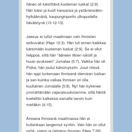
hänen oli kärsittävä kuoleman tuskat (2:9).
Hän kärsi ja kuoli kansansa ja ystäviensäkin
hylkäämänä, kaupunginportin ulkopuolella
häväistynä (13:12-13).
Jeesus ei tullut maailmaan vain ihmisten
esikuvaksi (Hepr 12:3). Hän tuli ennen kaikkea
kärsimään kuoleman tuskat (2:9). Se ei ollut
helppoa, sillä hän "ääneen itkien rukoili ja
huusi avukseen" Jumalaa (5:7). Vaikka hän oli
Poika, hän joutui kärsimyksiin. Juuri niissä
hän oppi tuntemaan ihmisenä olemisen tuskan
ja sen kuinka vaikea ihmisen on olla
kuuliainen Jumalalle (5:8). Nyt hän kykenee
ymmärtämään vajavaisuuksiamme, sillä häntä
koeteltiin kaikessa samalla tavoin kuin
meitäkin (4:15).
Ainoana ihmisenä maailmassa hän ei
kuitenkaan langennut syntiin. Vain hän on ollut
pyhä, viaton ja tahraton ihminen (Hepr 7:26).