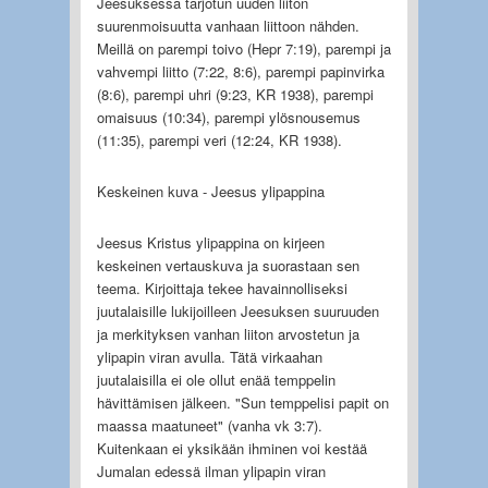
Jeesuksessa tarjotun uuden liiton
suurenmoisuutta vanhaan liittoon nähden.
Meillä on parempi toivo (Hepr 7:19), parempi ja
vahvempi liitto (7:22, 8:6), parempi papinvirka
(8:6), parempi uhri (9:23, KR 1938), parempi
omaisuus (10:34), parempi ylösnousemus
(11:35), parempi veri (12:24, KR 1938).
Keskeinen kuva - Jeesus ylipappina
Jeesus Kristus ylipappina on kirjeen
keskeinen vertauskuva ja suorastaan sen
teema. Kirjoittaja tekee havainnolliseksi
juutalaisille lukijoilleen Jeesuksen suuruuden
ja merkityksen vanhan liiton arvostetun ja
ylipapin viran avulla. Tätä virkaahan
juutalaisilla ei ole ollut enää temppelin
hävittämisen jälkeen. "Sun temppelisi papit on
maassa maatuneet" (vanha vk 3:7).
Kuitenkaan ei yksikään ihminen voi kestää
Jumalan edessä ilman ylipapin viran