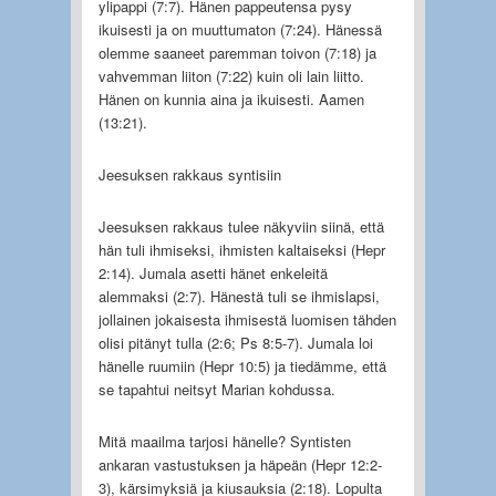
ylipappi (7:7). Hänen pappeutensa pysy
ikuisesti ja on muuttumaton (7:24). Hänessä
olemme saaneet paremman toivon (7:18) ja
vahvemman liiton (7:22) kuin oli lain liitto.
Hänen on kunnia aina ja ikuisesti. Aamen
(13:21).
Jeesuksen rakkaus syntisiin
Jeesuksen rakkaus tulee näkyviin siinä, että
hän tuli ihmiseksi, ihmisten kaltaiseksi (Hepr
2:14). Jumala asetti hänet enkeleitä
alemmaksi (2:7). Hänestä tuli se ihmislapsi,
jollainen jokaisesta ihmisestä luomisen tähden
olisi pitänyt tulla (2:6; Ps 8:5-7). Jumala loi
hänelle ruumiin (Hepr 10:5) ja tiedämme, että
se tapahtui neitsyt Marian kohdussa.
Mitä maailma tarjosi hänelle? Syntisten
ankaran vastustuksen ja häpeän (Hepr 12:2-
3), kärsimyksiä ja kiusauksia (2:18). Lopulta