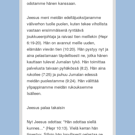
odotamme hänen kanssaan.
Jeesus meni meidän edeltäjuoksijanamme
väliverhon tuolle puolen, kuten tekee vihollista
vastaan ensimmäisenä ryntäävä
joukkueenjohtaja ja raivasi tien meillekin (Hepr
6:19-20). Hän on avannut meille uuden,
elämään vievän tien (10:20). Hän pystyy nyt ja
aina pelastamaan täydellisesti ne, jotka hänen
kauttaan tulevat Jumalan tykö. Hän toimittaa
palvelusta taivaan pyhäkössä (8:2). Hän aina
rukoilee (7:25) ja puhuu Jumalan edessä
meidän puolestamme (9:24). Hän välittää
ylipappinamme meidän rukouksemme
Isälleen.
Jeesus palaa takaisin
Nyt Jeesus odottaa: "Hän odottaa siellä
kunnes..." (Hepr 10:13). Vielä kerran hän
ilmestyy. Silloin hän lopullisesti pelastaa ne,