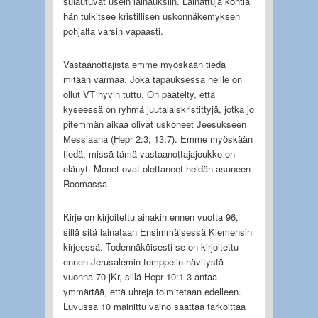
sulautuvat usein lainauksiin. Lainattuja kohtia
hän tulkitsee kristillisen uskonnäkemyksen
pohjalta varsin vapaasti.
Vastaanottajista emme myöskään tiedä
mitään varmaa. Joka tapauksessa heille on
ollut VT hyvin tuttu. On päätelty, että
kyseessä on ryhmä juutalaiskristittyjä, jotka jo
pitemmän aikaa olivat uskoneet Jeesukseen
Messiaana (Hepr 2:3; 13:7). Emme myöskään
tiedä, missä tämä vastaanottajajoukko on
elänyt. Monet ovat olettaneet heidän asuneen
Roomassa.
Kirje on kirjoitettu ainakin ennen vuotta 96,
sillä sitä lainataan Ensimmäisessä Klemensin
kirjeessä. Todennäköisesti se on kirjoitettu
ennen Jerusalemin temppelin hävitystä
vuonna 70 jKr, sillä Hepr 10:1-3 antaa
ymmärtää, että uhreja toimitetaan edelleen.
Luvussa 10 mainittu vaino saattaa tarkoittaa