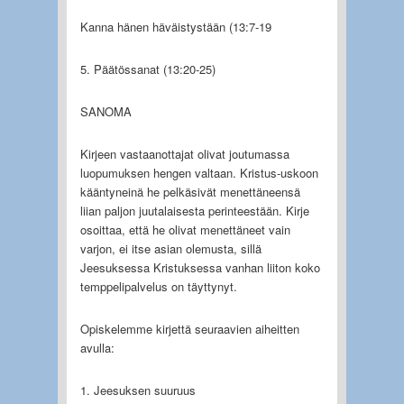
Kanna hänen häväistystään (13:7-19
5. Päätössanat (13:20-25)
SANOMA
Kirjeen vastaanottajat olivat joutumassa
luopumuksen hengen valtaan. Kristus-uskoon
kääntyneinä he pelkäsivät menettäneensä
liian paljon juutalaisesta perinteestään. Kirje
osoittaa, että he olivat menettäneet vain
varjon, ei itse asian olemusta, sillä
Jeesuksessa Kristuksessa vanhan liiton koko
temppelipalvelus on täyttynyt.
Opiskelemme kirjettä seuraavien aiheitten
avulla:
1. Jeesuksen suuruus