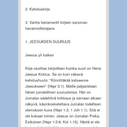
2. Kehotuskirje
3. Vanha testamentti kirjeen sanoman
havainnollistajana
1. JEESUKSEN SUURUUS
Jeesus yli kaiken
Kirje osoittaa lukijoilleen kuinka suuri on Herra
Jeesus Kristus. Se on kuin väkevä
kehotushuuto: "Kiinnittäkää katseenne
Jeesukseen" (Hepr 3:1). Meille paljastetaan
hänen jumalallinen suuruutensa. Hän on
Jumalan sädehtivä kirkkaus ja samaan aikaan
näkyvä, käsinkosketeltava Jumalan todellisen
olemuksen kuva (Hepr 1:3; 1 Joh 1:1). Sitä ei
ole kukaan toinen. Jeesus on Jumalan Poika,
Esikoinen (Hepr 1:5-6; Kol 1:15). Häntä ei ole