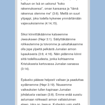
haltuun on Isä on uskonut "koko
rakennuksensa", oman kansansa ja "tämä
rakennus olemme me" (3:6). Meillä on suuri
ylipappi, joka todella kykenee ymmärtämään
vajavuuksiamme (4:14,15).
Siksi kiinnittäkäämme katseemme
Jeesukseen (Hepr 3:1). Säilyttäkäämme
rohkeutemme ja toivomme ja uskaltakaamme
olla jopa ylpeitä pelkästä Jumalan armon
lupauksesta (3:6; 4:16). Näin pidämme kiinni
siitä todellisuudesta, jonka kohtaamme
Kristuksesta kertovassa Jumalan sanassa
(3:14).
Epäusko pääsee helposti valtaan ja paaduttaa
sydämemme (Hepr 3:19). Nousemme
vaikeuksien tullen kapinaan Jumalan
johdatusta vastaan (3:8). Emme enää suostu
astumaan rohkeasti armon valtaistuimen
eteen, joka on Jeesus. Kuitenkin vain sieltä