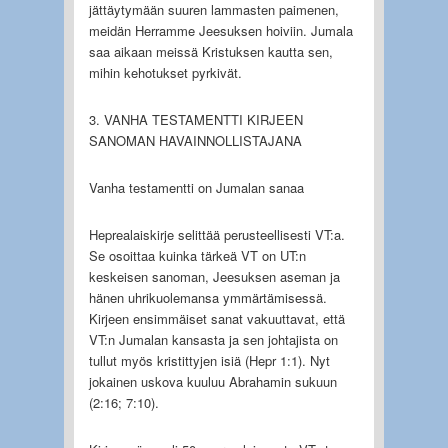
jättäytymään suuren lammasten paimenen,
meidän Herramme Jeesuksen hoiviin. Jumala
saa aikaan meissä Kristuksen kautta sen,
mihin kehotukset pyrkivät.
3. VANHA TESTAMENTTI KIRJEEN
SANOMAN HAVAINNOLLISTAJANA
Vanha testamentti on Jumalan sanaa
Heprealaiskirje selittää perusteellisesti VT:a.
Se osoittaa kuinka tärkeä VT on UT:n
keskeisen sanoman, Jeesuksen aseman ja
hänen uhrikuolemansa ymmärtämisessä.
Kirjeen ensimmäiset sanat vakuuttavat, että
VT:n Jumalan kansasta ja sen johtajista on
tullut myös kristittyjen isiä (Hepr 1:1). Nyt
jokainen uskova kuuluu Abrahamin sukuun
(2:16; 7:10).