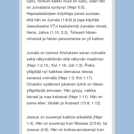
luotu, niinkuin kaikki muut on luotu, vaan hän
on Jumalasta syntynyt (Hepr 5:5).
Heprealaiskirjeen kirjoittaja sanoo suoraan,
että hän on Jumala (1:8-9) ja jopa käyttää
Jeesuksesta VT:n keskeisintä Jumalan nimeä,
Herra, Jahve (1:10; 2:3). Totisesti hänen
nimensä ja hänen persoonansa on yli kaiken.
Jumala on luonnut Kristuksen sanan voimalla
sekä näkymättömän että näkyvän maailman
(Hepr 1:2,10,; Kol 1:16; Joh 1:3). Poika
ylläpitää nyt kaikkea olemassa olevaa
sanansa voimalla (Hepr 1:3; Kol 1:17).
Omankin sydämeni jokainen lyönti on hänen
ylläpitävää armoaan. Hän pysyy, vaikka
taivaat ja maa katoavat (Hepr 1:11). Hän on
sama eilen, tänään ja ikuisesti (13:8; 1:12).
Jeesus on suurempi kaikkia enkeleitä (Hepr
1:4). Hän on suurempi kuin Mooses (3:5-6), tai
Joosua (4:8). Hän on korkea-arvoisempi kuin