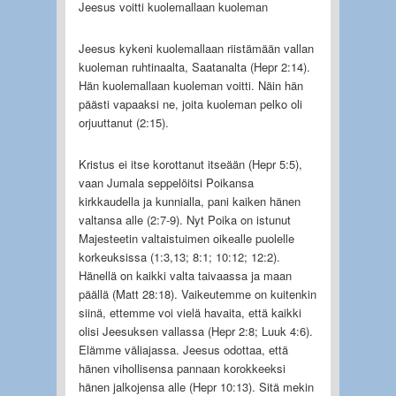
Jeesus voitti kuolemallaan kuoleman
Jeesus kykeni kuolemallaan riistämään vallan
kuoleman ruhtinaalta, Saatanalta (Hepr 2:14).
Hän kuolemallaan kuoleman voitti. Näin hän
päästi vapaaksi ne, joita kuoleman pelko oli
orjuuttanut (2:15).
Kristus ei itse korottanut itseään (Hepr 5:5),
vaan Jumala seppelöitsi Poikansa
kirkkaudella ja kunnialla, pani kaiken hänen
valtansa alle (2:7-9). Nyt Poika on istunut
Majesteetin valtaistuimen oikealle puolelle
korkeuksissa (1:3,13; 8:1; 10:12; 12:2).
Hänellä on kaikki valta taivaassa ja maan
päällä (Matt 28:18). Vaikeutemme on kuitenkin
siinä, ettemme voi vielä havaita, että kaikki
olisi Jeesuksen vallassa (Hepr 2:8; Luuk 4:6).
Elämme väliajassa. Jeesus odottaa, että
hänen vihollisensa pannaan korokkeeksi
hänen jalkojensa alle (Hepr 10:13). Sitä mekin