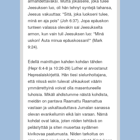
armahdettavaksi. Mutta jokaiselle, joka tulee
Jeesuksen luo, oli hän tehnyt syntejä tahansa,
Jeesus vakuuttaa: "Sitä, joka luokseni tulee,
minä en aja pois" (Joh 6:37). Jopa epäuskon
tunteen valassa olevakin sai Jeesukselta
armon, kun vain tuli Jeesuksen luo: "Minä
uskon! Auta minua epäuskossani!" (Mark
9:24).
Edellä mainittujen kahden kohdan tähden
(Hepr 6:4-8 ja 10:26-29) Luther ei arvostanut
Heprealaiskirjettä. Hän tiesi sielunhoitajana,
että niissä esiin tulevat uhkaukset väärin
ymmärrettyinä voivat olla masentuneelle
tuhoisia. Mikäli ahdistumme näistä kohdista,
meidän on pantava Raamattu Raamattua
vastaan ja uskaltauduttava Jumalan sanassa
olevan evankeliumin eikä lain varaan. Nämä
kohdat ovat lakia, joten niiden tehtävä on
pelästyttää ja siten musertaa sydämen
kivikovaa paatumusta. Niiden tarkoitus on