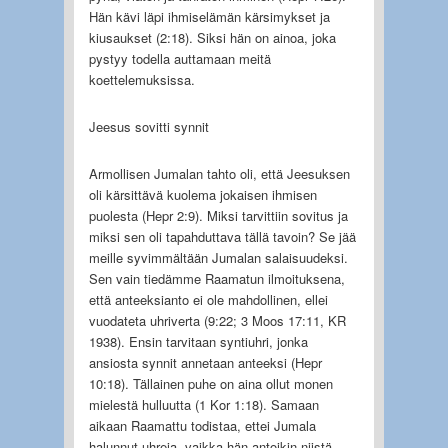
Hän kävi läpi ihmiselämän kärsimykset ja
kiusaukset (2:18). Siksi hän on ainoa, joka
pystyy todella auttamaan meitä
koettelemuksissa.
Jeesus sovitti synnit
Armollisen Jumalan tahto oli, että Jeesuksen
oli kärsittävä kuolema jokaisen ihmisen
puolesta (Hepr 2:9). Miksi tarvittiin sovitus ja
miksi sen oli tapahduttava tällä tavoin? Se jää
meille syvimmältään Jumalan salaisuudeksi.
Sen vain tiedämme Raamatun ilmoituksena,
että anteeksianto ei ole mahdollinen, ellei
vuodateta uhriverta (9:22; 3 Moos 17:11, KR
1938). Ensin tarvitaan syntiuhri, jonka
ansiosta synnit annetaan anteeksi (Hepr
10:18). Tällainen puhe on aina ollut monen
mielestä hulluutta (1 Kor 1:18). Samaan
aikaan Raamattu todistaa, ettei Jumala
halunnut uhreja, vaikka hän antoikin niistä