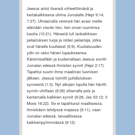
Jeesus antoi itsensä virheettömänä ja
kertakaikkisena uhrina Jumalalle (Hepr 9:14;
7:27). Uhraamalla verensä hän avasi meille
elämään vievän tien, tien oman ruumiinsa
kautta (10:21). Hänestä tuli iankaikkisen
pelastuksen tuoja ja niiden pelastaja, jotka
ovat hänelle kuuliaiset (5:9). Kuuliaisuuden
ydin on usko hänen lupaukseensa.
Kärsimisellään ja kuolemallaan Jeesus sovitti
Jumalan edessä ihmisten synnit (Hepr 2:17).
Tapahtui suurin ihme maailman luomisen
jälkeen. Jeesus toimitti puhdistuksen
synneistä (1:3). Nyt aikojen lopulla hän hävitti
synnin uhrillaan (9:26) ottamalla pois ja
kantamalla kaikkien synnit (9:28; Jes 53:12; 3
Moos 16:22). Se ei tapahtunut maallisessa,
ihmiskäsin tehdyssä majassa (9:11), vaan
Jumalan edessä, taivaallisessa
kaikkeinpyhimmässä (9:12).