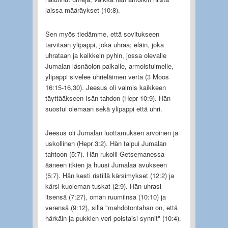
laissa määräykset (10:8).
Sen myös tiedämme, että sovitukseen
tarvitaan ylipappi, joka uhraa; eläin, joka
uhrataan ja kaikkein pyhin, jossa olevalle
Jumalan läsnäolon paikalle, armoistuimelle,
ylipappi sivelee uhrieläimen verta (3 Moos
16:15-16,30). Jeesus oli valmis kaikkeen
täyttääkseen Isän tahdon (Hepr 10:9). Hän
suostui olemaan sekä ylipappi että uhri.
Jeesus oli Jumalan luottamuksen arvoinen ja
uskollinen (Hepr 3:2). Hän taipui Jumalan
tahtoon (5:7). Hän rukoili Getsemanessa
ääneen itkien ja huusi Jumalaa avukseen
(5:7). Hän kesti ristillä kärsimykset (12:2) ja
kärsi kuoleman tuskat (2:9). Hän uhrasi
itsensä (7:27), oman ruumiinsa (10:10) ja
verensä (9:12), sillä "mahdotontahan on, että
härkäin ja pukkien veri poistaisi synnit" (10:4).