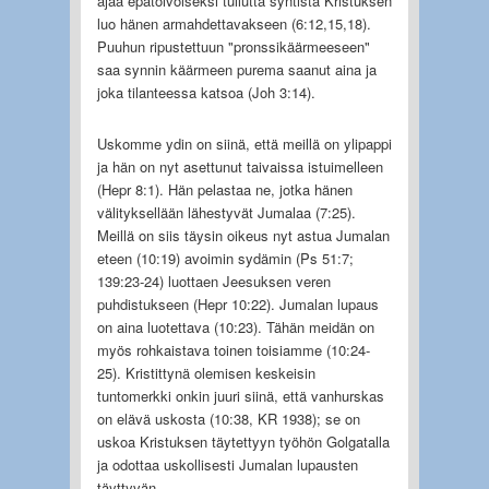
ajaa epätoivoiseksi tullutta syntistä Kristuksen
luo hänen armahdettavakseen (6:12,15,18).
Puuhun ripustettuun "pronssikäärmeeseen"
saa synnin käärmeen purema saanut aina ja
joka tilanteessa katsoa (Joh 3:14).
Uskomme ydin on siinä, että meillä on ylipappi
ja hän on nyt asettunut taivaissa istuimelleen
(Hepr 8:1). Hän pelastaa ne, jotka hänen
välityksellään lähestyvät Jumalaa (7:25).
Meillä on siis täysin oikeus nyt astua Jumalan
eteen (10:19) avoimin sydämin (Ps 51:7;
139:23-24) luottaen Jeesuksen veren
puhdistukseen (Hepr 10:22). Jumalan lupaus
on aina luotettava (10:23). Tähän meidän on
myös rohkaistava toinen toisiamme (10:24-
25). Kristittynä olemisen keskeisin
tuntomerkki onkin juuri siinä, että vanhurskas
on elävä uskosta (10:38, KR 1938); se on
uskoa Kristuksen täytettyyn työhön Golgatalla
ja odottaa uskollisesti Jumalan lupausten
täyttyvän.