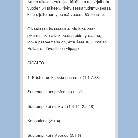
Neron aikaisia vainoja. Tällöin se on kirjoitettu
vuoden 64 jälkeen. Nykyisessä tutkimuksessa
kirje sijoitetaan yleensä vuoden 80 tienoille.
Oikeastaan kyseessä ei ole kirje vaan
pikemminkin alkukirkossa pidetty saarna,
jonka pääteemana on, että Jeesus, Jumalan
Poika, on täydellinen ylipappi.
SISÄLTÖ
1. Kristus on kaikkia suurempi (1:1-7:28)
Suurempi kuin profeetat (1:1-3)
Suurempi kuin enkelit (1:4-14, 2:5-18)
Kehotuksia (2:1-4)
Suurempi kuin Mooses (3:1-6)