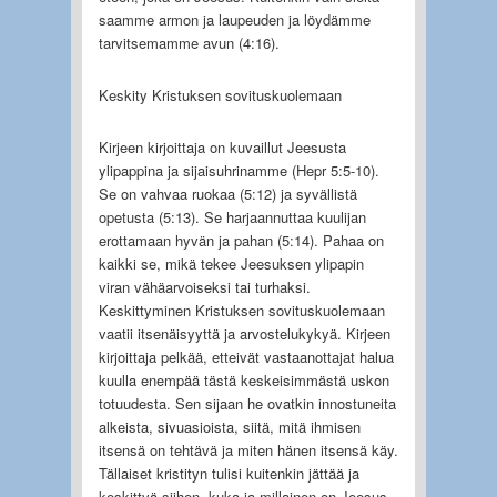
saamme armon ja laupeuden ja löydämme
tarvitsemamme avun (4:16).
Keskity Kristuksen sovituskuolemaan
Kirjeen kirjoittaja on kuvaillut Jeesusta
ylipappina ja sijaisuhrinamme (Hepr 5:5-10).
Se on vahvaa ruokaa (5:12) ja syvällistä
opetusta (5:13). Se harjaannuttaa kuulijan
erottamaan hyvän ja pahan (5:14). Pahaa on
kaikki se, mikä tekee Jeesuksen ylipapin
viran vähäarvoiseksi tai turhaksi.
Keskittyminen Kristuksen sovituskuolemaan
vaatii itsenäisyyttä ja arvostelukykyä. Kirjeen
kirjoittaja pelkää, etteivät vastaanottajat halua
kuulla enempää tästä keskeisimmästä uskon
totuudesta. Sen sijaan he ovatkin innostuneita
alkeista, sivuasioista, siitä, mitä ihmisen
itsensä on tehtävä ja miten hänen itsensä käy.
Tällaiset kristityn tulisi kuitenkin jättää ja
keskittyä siihen, kuka ja millainen on Jeesus