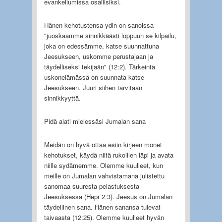
evankeliumissa osallisiksi.
Hänen kehotustensa ydin on sanoissa
"juoskaamme sinnikkäästi loppuun se kilpailu,
joka on edessämme, katse suunnattuna
Jeesukseen, uskomme perustajaan ja
täydelliseksi tekijään" (12:2). Tärkeintä
uskonelämässä on suunnata katse
Jeesukseen. Juuri siihen tarvitaan
sinnikkyyttä.
Pidä alati mielessäsi Jumalan sana
Meidän on hyvä ottaa esiin kirjeen monet
kehotukset, käydä niitä rukoillen läpi ja avata
niille sydämemme. Olemme kuulleet, kun
meille on Jumalan vahvistamana julistettu
sanomaa suuresta pelastuksesta
Jeesuksessa (Hepr 2:3). Jeesus on Jumalan
täydellinen sana. Hänen sanansa tulevat
taivaasta (12:25). Olemme kuulleet hyvän