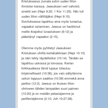
Kristuksessa Jumala solmi uuden liiton
ihmisten kanssa. Jeesuksen veri vahvisti,
sinetöi sen (Hepr 9:20; 1 Kor 11:25). Hän tuli
uuden liiton välittäjäksi (Hepr 9:15).
Sovituksessa tapahtuu aina myös lunastus,
vapaaksi ostaminen. Jeesus on hankkinut
meille ikiajoiksi lunastuksen (9:12) ja
päästänyt vapaaksi (2:15).
Olemme myös pyhitetyt Jeesuksen
Kristuksen uhrilla kertakaikkiaan (Hepr 10:10)
ja näin tehty täydellisiksi (10:14). Tänään se
tapahtuu uskossa ja toivossa. Kerran
kirkkaudessa tämä lupaus toteutuu
kirjaimellisesti (10:36), jos vain säilytämme
uskon loppuun saakka (10:39) emmekä anna
periksi (12:3). Jeesus on ikuisen liiton
uhriveren tähden lampaiden suuri paimen
(13:20) ja on meidän pelastajamme ja
perilleviejämme (2:10; Joh 10:27-28).