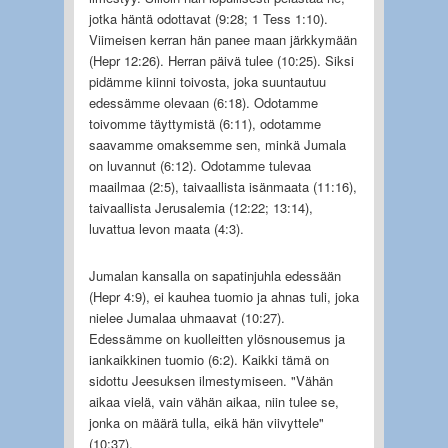
jotka häntä odottavat (9:28; 1 Tess 1:10).
Viimeisen kerran hän panee maan järkkymään
(Hepr 12:26). Herran päivä tulee (10:25). Siksi
pidämme kiinni toivosta, joka suuntautuu
edessämme olevaan (6:18). Odotamme
toivomme täyttymistä (6:11), odotamme
saavamme omaksemme sen, minkä Jumala
on luvannut (6:12). Odotamme tulevaa
maailmaa (2:5), taivaallista isänmaata (11:16),
taivaallista Jerusalemia (12:22; 13:14),
luvattua levon maata (4:3).
Jumalan kansalla on sapatinjuhla edessään
(Hepr 4:9), ei kauhea tuomio ja ahnas tuli, joka
nielee Jumalaa uhmaavat (10:27).
Edessämme on kuolleitten ylösnousemus ja
iankaikkinen tuomio (6:2). Kaikki tämä on
sidottu Jeesuksen ilmestymiseen. "Vähän
aikaa vielä, vain vähän aikaa, niin tulee se,
jonka on määrä tulla, eikä hän viivyttele"
(10:37).