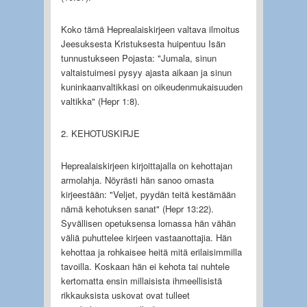
Koko tämä Heprealaiskirjeen valtava ilmoitus
Jeesuksesta Kristuksesta huipentuu Isän
tunnustukseen Pojasta: "Jumala, sinun
valtaistuimesi pysyy ajasta aikaan ja sinun
kuninkaanvaltikkasi on oikeudenmukaisuuden
valtikka" (Hepr 1:8).
2. KEHOTUSKIRJE
Heprealaiskirjeen kirjoittajalla on kehottajan
armolahja. Nöyrästi hän sanoo omasta
kirjeestään: "Veljet, pyydän teitä kestämään
nämä kehotuksen sanat" (Hepr 13:22).
Syvällisen opetuksensa lomassa hän vähän
väliä puhuttelee kirjeen vastaanottajia. Hän
kehottaa ja rohkaisee heitä mitä erilaisimmilla
tavoilla. Koskaan hän ei kehota tai nuhtele
kertomatta ensin millaisista ihmeellisistä
rikkauksista uskovat ovat tulleet