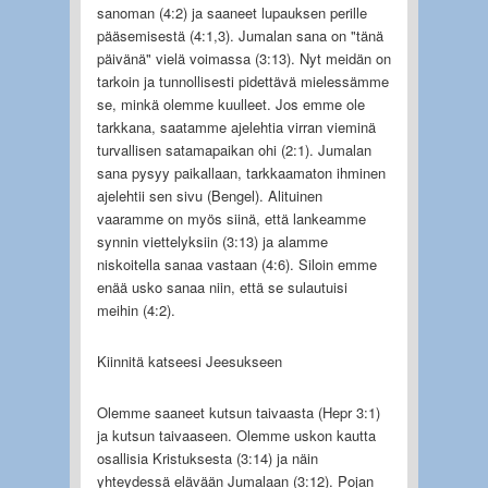
sanoman (4:2) ja saaneet lupauksen perille
pääsemisestä (4:1,3). Jumalan sana on "tänä
päivänä" vielä voimassa (3:13). Nyt meidän on
tarkoin ja tunnollisesti pidettävä mielessämme
se, minkä olemme kuulleet. Jos emme ole
tarkkana, saatamme ajelehtia virran vieminä
turvallisen satamapaikan ohi (2:1). Jumalan
sana pysyy paikallaan, tarkkaamaton ihminen
ajelehtii sen sivu (Bengel). Alituinen
vaaramme on myös siinä, että lankeamme
synnin viettelyksiin (3:13) ja alamme
niskoitella sanaa vastaan (4:6). Siloin emme
enää usko sanaa niin, että se sulautuisi
meihin (4:2).
Kiinnitä katseesi Jeesukseen
Olemme saaneet kutsun taivaasta (Hepr 3:1)
ja kutsun taivaaseen. Olemme uskon kautta
osallisia Kristuksesta (3:14) ja näin
yhteydessä elävään Jumalaan (3:12). Pojan