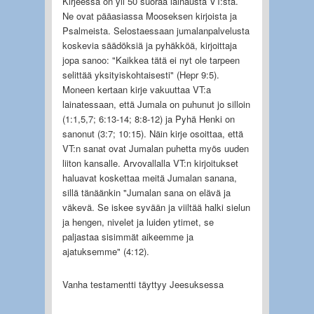
Kirjeessä on yli 50 suoraa lainausta VT:sta.
Ne ovat pääasiassa Mooseksen kirjoista ja
Psalmeista. Selostaessaan jumalanpalvelusta
koskevia säädöksiä ja pyhäkköä, kirjoittaja
jopa sanoo: "Kaikkea tätä ei nyt ole tarpeen
selittää yksityiskohtaisesti" (Hepr 9:5).
Moneen kertaan kirje vakuuttaa VT:a
lainatessaan, että Jumala on puhunut jo silloin
(1:1,5,7; 6:13-14; 8:8-12) ja Pyhä Henki on
sanonut (3:7; 10:15). Näin kirje osoittaa, että
VT:n sanat ovat Jumalan puhetta myös uuden
liiton kansalle. Arvovallalla VT:n kirjoitukset
haluavat koskettaa meitä Jumalan sanana,
sillä tänäänkin "Jumalan sana on elävä ja
väkevä. Se iskee syvään ja viiltää halki sielun
ja hengen, nivelet ja luiden ytimet, se
paljastaa sisimmät aikeemme ja
ajatuksemme" (4:12).
Vanha testamentti täyttyy Jeesuksessa