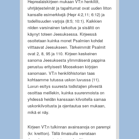
Heprealaiskirjeen mukaan VT:n henkilöt,
uhrijärjestelmät ja tapahtumat ovat uuden liiton
kansalle esimerkkejä (Hepr 4:2,11; 6:12) ja
todellisuuden varjoja (8:5; 10:1). Kaikkien
niiden varsinainen tarkoitus ja sisältö on
käynyt toteen Jeesuksessa. Kirjeessä
osoitetaan kuinka monet Psalmien kohdat
viittaavat Jeesukseen. Tärkeimmät Psalmit
ovat 2, 8, 95 ja 110. Kirjeen keskeinen
sanoma Jeesuksesta ylimmäisenä pappina
perustuu erityisesti Mooseksen kirjojen
sanomaan. VT:n henkilöhistorian taas
kohtaamme tutussa uskon luvussa (11).
Luvun esitys suuresta todistajien pilvestä
osoittaa meillekin, kuinka suurenmoista on
yhdessä heidän kanssaan kilvoitella samaa
uskonkilvoitusta ja ojentautua sen mukaan,
mikä ei näy.
Kirjeen VT:n tulkinnan avainsanoja on parempi
(kr. kreitton). Tällä ilmaisulla verrataan