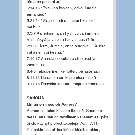
tämä on paha aika."
5:14-15 "Pyrkikää hyvään, ehkä Jumala
armahtaa."
5:21-24 "Vie pois minun luotani virsiesi
pauhu."
6:3-7 Aamoksen ajan hyvinvoiva ihminen
Viisi näkyä ja valoisa tulevaisuus (7-9)
7:1-6 "Herra, Jumala, anna anteeksi!" Kuinka
vähäinen voi kestää?
7:10-17 Aamoksen kutsu profeetaksi ja
vastustus
8:4-8 Taloudellinen keinottelu paljastetaan
8:11-13 Herran sanan kuulemisen nälkä
9:11-15 Daavidin sortunut maja rakennetaan
SANOMA
Millainen mies oli Aamos?
Aamos esittelee kirjassa itsensä. Saamme
tietää, että hän on tavallinen kansanmies, joka
ei ole käynyt profeettakouluja (Aam 7:14).
Kuitenkin hän oli hankkinut kirjoitustaidon,