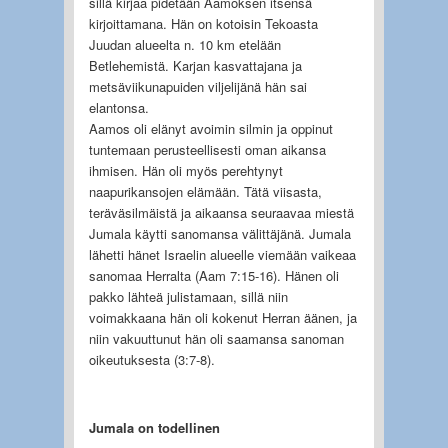
sillä kirjaa pidetään Aamoksen itsensä
kirjoittamana. Hän on kotoisin Tekoasta
Juudan alueelta n. 10 km etelään
Betlehemistä. Karjan kasvattajana ja
metsäviikunapuiden viljelijänä hän sai
elantonsa.
Aamos oli elänyt avoimin silmin ja oppinut
tuntemaan perusteellisesti oman aikansa
ihmisen. Hän oli myös perehtynyt
naapurikansojen elämään. Tätä viisasta,
teräväsilmäistä ja aikaansa seuraavaa miestä
Jumala käytti sanomansa välittäjänä. Jumala
lähetti hänet Israelin alueelle viemään vaikeaa
sanomaa Herralta (Aam 7:15-16). Hänen oli
pakko lähteä julistamaan, sillä niin
voimakkaana hän oli kokenut Herran äänen, ja
niin vakuuttunut hän oli saamansa sanoman
oikeutuksesta (3:7-8).
Jumala on todellinen