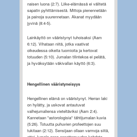
naisen luona (2:7). Liike-elämässä ei välitetä
sapatin pyhittämisestä. Mittoja pienennetään
ja painoja suurennetaan. Akanat myydään
jyvinä (8:4-5).
Lainkäyttö on vääristynyt tuhoisaksi (Aam
6:12). Vihataan niitä, jotka vaativat
oikeudessa oikeita tuomioita ja kertovat
totuuden (5:10). Jumalan tilintekoa ei pelätä,
ja hyväksytään väkivallan käyttö (6:3).
Hengellinen vääristyneisyys
Hengellinen elämä on vääristynyt. Herran laki
on hylätty, ja uskovat antautuvat
valhejumaliensa vieteltäviksi (Aam 2:4).
Kannetaan "astorologisia" tähtijumalan kuvia
(5:26). Totuutta puhuvien profeettojen suu
tukitaan (2:12). Sensijaan ollaan varmoja siitä,
ettei Jumala anna onnettomuuden kohdata