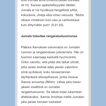
(9:10). Kansan epärehellisyyden tähden
Jumala ei voi hyväksyä hengellisiä juhlia,
kokouksia, uhreja eikä virren veisuuta. "Mutta
oikeus virratkoon kuin vesi ja vanhurskaus
kuin ehtymätön puro" (5:21-23).
Jumala toteuttaa rangaistustuomionsa
Pääosa Aamoksen sanomasta on Jumalan
tuomion ja rangaistuksen julistamista. Hän on
tuomion saarnaaja keskellä hyvinvointia.
Onkin sanottu, että pitää olla tarkat silmät,
jotta osaisi erottaa edes pienen valoviirun
siinä synkässä, koko taivaanrannan
täyttävässä ukkospilvessä, jonka nousua
Aamos ennustaa (Wirén). Lähes joka toisen
jakeen sisältönä on Jumalan
rangaistustuomio. Se tekee kirjan lukemisen
ahdistavaksi. Aamos ilmoittaa meille Jumalan,
joka panee toimeen tuskaiset