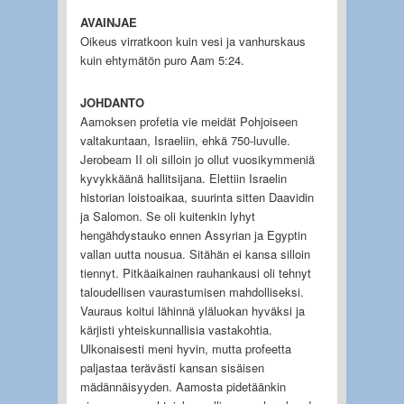
AVAINJAE
Oikeus virratkoon kuin vesi ja vanhurskaus
kuin ehtymätön puro Aam 5:24.
JOHDANTO
Aamoksen profetia vie meidät Pohjoiseen
valtakuntaan, Israeliin, ehkä 750-luvulle.
Jerobeam II oli silloin jo ollut vuosikymmeniä
kyvykkäänä hallitsijana. Elettiin Israelin
historian loistoaikaa, suurinta sitten Daavidin
ja Salomon. Se oli kuitenkin lyhyt
hengähdystauko ennen Assyrian ja Egyptin
vallan uutta nousua. Sitähän ei kansa silloin
tiennyt. Pitkäaikainen rauhankausi oli tehnyt
taloudellisen vaurastumisen mahdolliseksi.
Vauraus koitui lähinnä yläluokan hyväksi ja
kärjisti yhteiskunnallisia vastakohtia.
Ulkonaisesti meni hyvin, mutta profeetta
paljastaa terävästi kansan sisäisen
mädännäisyyden. Aamosta pidetäänkin