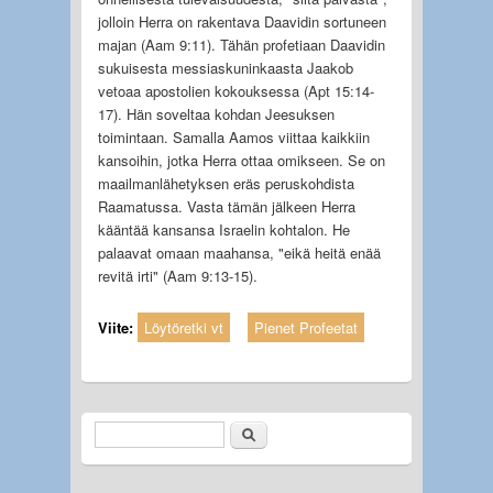
jolloin Herra on rakentava Daavidin sortuneen
majan (Aam 9:11). Tähän profetiaan Daavidin
sukuisesta messiaskuninkaasta Jaakob
vetoaa apostolien kokouksessa (Apt 15:14-
17). Hän soveltaa kohdan Jeesuksen
toimintaan. Samalla Aamos viittaa kaikkiin
kansoihin, jotka Herra ottaa omikseen. Se on
maailmanlähetyksen eräs peruskohdista
Raamatussa. Vasta tämän jälkeen Herra
kääntää kansansa Israelin kohtalon. He
palaavat omaan maahansa, "eikä heitä enää
revitä irti" (Aam 9:13-15).
Viite:
Löytöretki vt
Pienet Profeetat
Etsi
Hakulomake