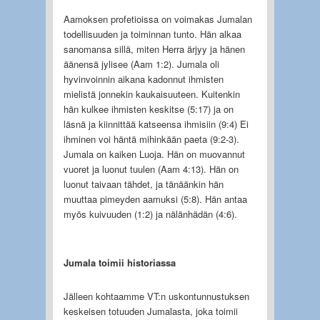
Aamoksen profetioissa on voimakas Jumalan
todellisuuden ja toiminnan tunto. Hän alkaa
sanomansa sillä, miten Herra ärjyy ja hänen
äänensä jylisee (Aam 1:2). Jumala oli
hyvinvoinnin aikana kadonnut ihmisten
mielistä jonnekin kaukaisuuteen. Kuitenkin
hän kulkee ihmisten keskitse (5:17) ja on
läsnä ja kiinnittää katseensa ihmisiin (9:4) Ei
ihminen voi häntä mihinkään paeta (9:2-3).
Jumala on kaiken Luoja. Hän on muovannut
vuoret ja luonut tuulen (Aam 4:13). Hän on
luonut taivaan tähdet, ja tänäänkin hän
muuttaa pimeyden aamuksi (5:8). Hän antaa
myös kuivuuden (1:2) ja nälänhädän (4:6).
Jumala toimii historiassa
Jälleen kohtaamme VT:n uskontunnustuksen
keskeisen totuuden Jumalasta, joka toimii