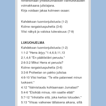
nimenomaan yhteiskunnallisen vanhurskauden
voimakkaana julistajana.
Kirja voidaan jakaa kolmeen osaan:
Kahdeksan tuomionjulistusta (1-2)
Kolme rangaistuspuhetta (3-6)
Viisi näkyä ja valoisa tulevaisuus (7-9)
LUKUOHJELMA
Kahdeksan tuomionjulistusta (1-2)
1:1-2 "Herra ärjyy."1:4,6,9,11,13
2;1,4,6 "En päätöstäni peruuta."
2:6-3:2 Miksi Herra ei peruuta?
Kolme rangaistuspuhetta (3-6)
3:3-8 Profeetan on pakko julistaa
4:6-10 Viisi kertaa: "Te ette palanneet minun
luokseni."
4:12 "Valmistaudu kohtaamaan Jumalasi!"
5:4-6 "Etsikää minua, niin saatte elää!"
5:7-12 "Inhotatte sitä, joka kertoo totuuden."
5:13 "Viisas vaikenee tällaisena aikana, sillä