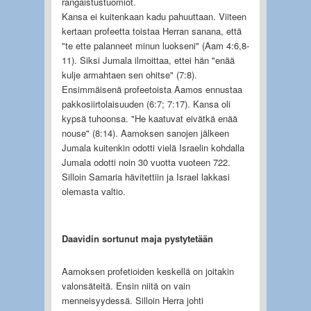
rangaistustuomiot.
Kansa ei kuitenkaan kadu pahuuttaan. Viiteen
kertaan profeetta toistaa Herran sanana, että
"te ette palanneet minun luokseni" (Aam 4:6,8-
11). Siksi Jumala ilmoittaa, ettei hän "enää
kulje armahtaen sen ohitse" (7:8).
Ensimmäisenä profeetoista Aamos ennustaa
pakkosiirtolaisuuden (6:7; 7:17). Kansa oli
kypsä tuhoonsa. "He kaatuvat eivätkä enää
nouse" (8:14). Aamoksen sanojen jälkeen
Jumala kuitenkin odotti vielä Israelin kohdalla
Jumala odotti noin 30 vuotta vuoteen 722.
Silloin Samaria hävitettiin ja Israel lakkasi
olemasta valtio.
Daavidin sortunut maja pystytetään
Aamoksen profetioiden keskellä on joitakin
valonsäteitä. Ensin niitä on vain
menneisyydessä. Silloin Herra johti