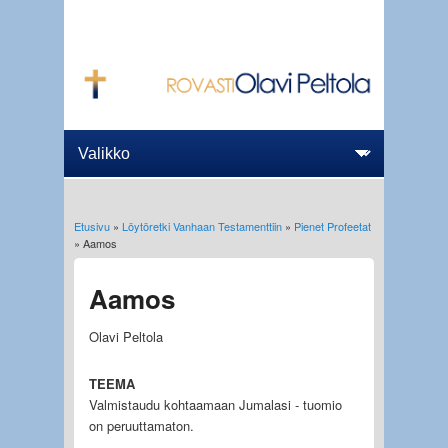
Etusivu
»
Löytöretki Vanhaan Testamenttiin
»
Pienet Profeetat
Olet täällä
» Aamos
Aamos
Olavi Peltola
TEEMA
Valmistaudu kohtaamaan Jumalasi - tuomio
on peruuttamaton.