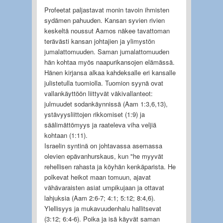
Profeetat paljastavat monin tavoin ihmisten
sydämen pahuuden. Kansan syvien rivien
keskeltä noussut Aamos näkee tavattoman
terävästi kansan johtajien ja ylimystön
jumalattomuuden. Saman jumalattomuuden
hän kohtaa myös naapurikansojen elämässä.
Hänen kirjansa alkaa kahdeksalle eri kansalle
julistetulla tuomiolla. Tuomion syynä ovat
vallankäyttöön liittyvät väkivallanteot:
julmuudet sodankäynnissä (Aam 1:3,6,13),
ystävyysliittojen rikkomiset (1:9) ja
säälimättömyys ja raateleva viha veljiä
kohtaan (1:11).
Israelin syntinä on johtavassa asemassa
olevien epävanhurskaus, kun "he myyvät
rehellisen rahasta ja köyhän kenkäparista. He
polkevat heikot maan tomuun, ajavat
vähävaraisten asiat umpikujaan ja ottavat
lahjuksia (Aam 2:6-7; 4:1; 5:12; 8:4,6).
Ylellisyys ja mukavuudenhalu hallitsevat
(3:12; 6:4-6). Poika ja isä käyvät saman