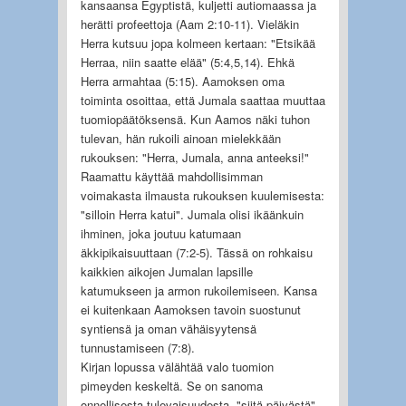
kansaansa Egyptistä, kuljetti autiomaassa ja
herätti profeettoja (Aam 2:10-11). Vieläkin
Herra kutsuu jopa kolmeen kertaan: "Etsikää
Herraa, niin saatte elää" (5:4,5,14). Ehkä
Herra armahtaa (5:15). Aamoksen oma
toiminta osoittaa, että Jumala saattaa muuttaa
tuomiopäätöksensä. Kun Aamos näki tuhon
tulevan, hän rukoili ainoan mielekkään
rukouksen: "Herra, Jumala, anna anteeksi!"
Raamattu käyttää mahdollisimman
voimakasta ilmausta rukouksen kuulemisesta:
"silloin Herra katui". Jumala olisi ikäänkuin
ihminen, joka joutuu katumaan
äkkipikaisuuttaan (7:2-5). Tässä on rohkaisu
kaikkien aikojen Jumalan lapsille
katumukseen ja armon rukoilemiseen. Kansa
ei kuitenkaan Aamoksen tavoin suostunut
syntiensä ja oman vähäisyytensä
tunnustamiseen (7:8).
Kirjan lopussa välähtää valo tuomion
pimeyden keskeltä. Se on sanoma
onnellisesta tulevaisuudesta, "siitä päivästä",