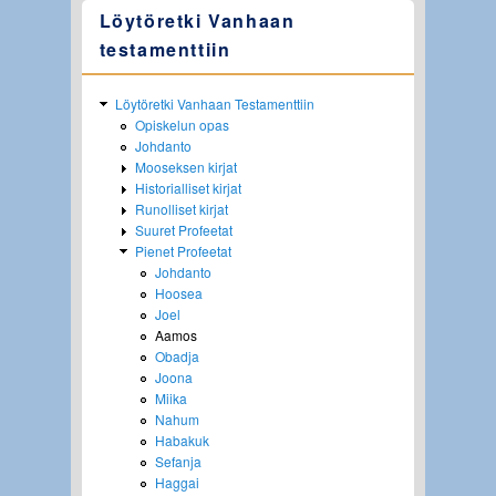
Löytöretki Vanhaan
testamenttiin
Löytöretki Vanhaan Testamenttiin
Opiskelun opas
Johdanto
Mooseksen kirjat
Historialliset kirjat
Runolliset kirjat
Suuret Profeetat
Pienet Profeetat
Johdanto
Hoosea
Joel
Aamos
Obadja
Joona
Miika
Nahum
Habakuk
Sefanja
Haggai