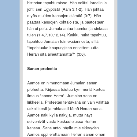
historian tapahtumissa. Hän valitsi Israelin ja
johti sen Egyptistä (Aam 3:1-2). Hän johtaa
myös muiden kansojen elämää (9:7). Hän
päättää kansojen kohtaloista, ja päätöstään
hän ei peru. Jumala antaa tuomion ja sinkoaa
tulen (1:4,7,10,12,14). Kaikki, mikä tapahtuu,
tapahtuu Jumalan toimeksiannosta, sillä
"tapahtuuko kaupungissa onnettomuutta
Herran sitä aiheuttamatta?" (3:6).
Sanan profeetta
Aamos on nimenomaan Jumalan sanan
profeetta. Kirjassa toistuu kymmeniä kertoa
ilmaus "sanoo Herra". Jumalan sana on
liikkeellä. Profeetan tehtävänä on vain välittää
uskollisesti ja rohkeasti tämä Herran sana.
Aamos näki kyllä näkyjä, mutta näyt
selvenivät vasta keskustelussa Herran
kanssa. Sana antoi näylle mielekkyyden.
Aamos oppi erottamaan Herran sanan oman