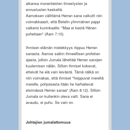
aikansa monenlaisten ilmestysten ja
ennustusten keskeltä.
Aamoksen välittämä Herran sana vaikutti niin
voimakkaasti, että Betelin ylimmäinen pappi
vaikeroi kuninkaalle: "Maa ei kestä Hänen
puheitaan" (Aam 7:10).
Ihmisen elämän mielekkyys riippuu Herran
sanasta. Aamos saikin ihmeellisen profetian
ajasta, jolloin Jumala lähettää Herran sanojen
kuulemisen nälän. Silloin ihmiset kokevat,
etteivät he elä vain leivästä. Tämä nälkä on
niin voimakas, että ihmiset "hoippuvat mereltä
merelle, pohjoisesta itään he harhailevat
etsimässä Herran sanaa" (Aam 8:12). Silloin
Jumala on kuitenkin oleva vaiti. Sana ei
avaudu, ei puhu. Se vain on.
Johtajien jumalattomuus