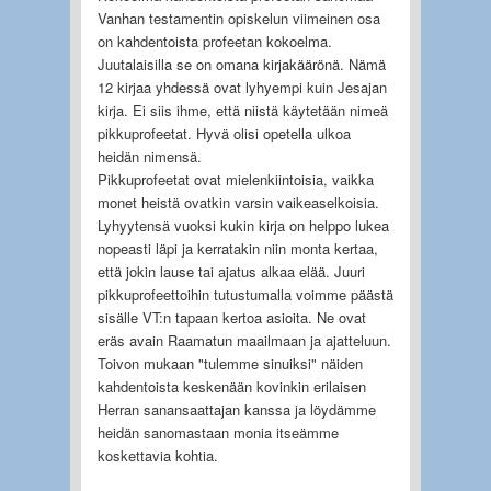
Vanhan testamentin opiskelun viimeinen osa
on kahdentoista profeetan kokoelma.
Juutalaisilla se on omana kirjakäärönä. Nämä
12 kirjaa yhdessä ovat lyhyempi kuin Jesajan
kirja. Ei siis ihme, että niistä käytetään nimeä
pikkuprofeetat. Hyvä olisi opetella ulkoa
heidän nimensä.
Pikkuprofeetat ovat mielenkiintoisia, vaikka
monet heistä ovatkin varsin vaikeaselkoisia.
Lyhyytensä vuoksi kukin kirja on helppo lukea
nopeasti läpi ja kerratakin niin monta kertaa,
että jokin lause tai ajatus alkaa elää. Juuri
pikkuprofeettoihin tutustumalla voimme päästä
sisälle VT:n tapaan kertoa asioita. Ne ovat
eräs avain Raamatun maailmaan ja ajatteluun.
Toivon mukaan "tulemme sinuiksi" näiden
kahdentoista keskenään kovinkin erilaisen
Herran sanansaattajan kanssa ja löydämme
heidän sanomastaan monia itseämme
koskettavia kohtia.