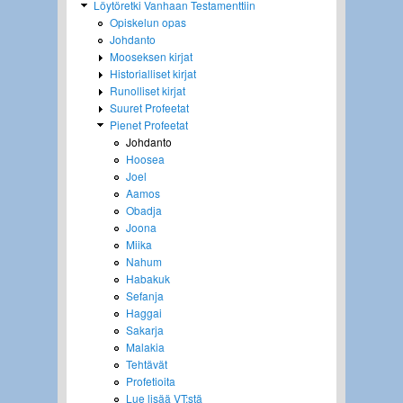
Löytöretki Vanhaan Testamenttiin
Opiskelun opas
Johdanto
Mooseksen kirjat
Historialliset kirjat
Runolliset kirjat
Suuret Profeetat
Pienet Profeetat
Johdanto
Hoosea
Joel
Aamos
Obadja
Joona
Miika
Nahum
Habakuk
Sefanja
Haggai
Sakarja
Malakia
Tehtävät
Profetioita
Lue lisää VT:stä