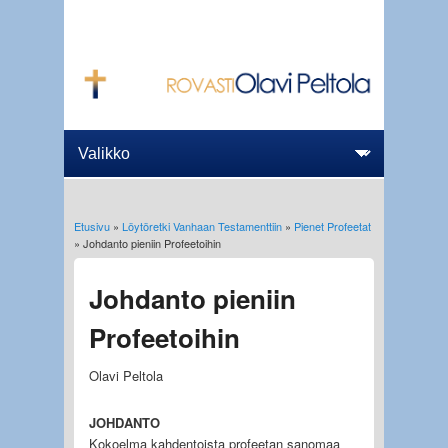
Etusivu
»
Löytöretki Vanhaan Testamenttiin
»
Pienet Profeetat
Olet täällä
» Johdanto pieniin Profeetoihin
Johdanto pieniin
Profeetoihin
Olavi Peltola
JOHDANTO
Kokoelma kahdentoista profeetan sanomaa