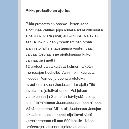
Pikkuprofeettojen ajoitus
Pikkuprofeettojen saama Herran sana
ajoittunee kenties jopa viidelle eri vuosisadalle
aina 800-luvulta (Joel) 400-luvulle (Malakia)
asti. Kunkin kirjan ymmärtäminen omaa
ajanhistoriallista taustaansa vasten vaatii
vaivaa. Seuraamme ajoituksessa kirkon
vanhaa perinnettä.
12 profeettaa vaikuttivat kolmen tärkeän
murrosajan keskellä. Vanhimpiin kuuluvat
Hoosea, Aamos ja Joona profetoivat
Israelissa alkaen Jerobeam II:n ajalla 750-
luvulla. He julistivat ennen Pohjoisen
valtakunnan ja Samarian hävitystä. Jesaja
aloitti toimintansa Juudeassa samaan aikaan.
Vähän nuorempi Miika oli Juudeassa Jesajan
aikalainen. Joelin monet sijoittavat vielä
varhaisempaan aikaan 800-luvulle. Toinen
profeettojen esiintymisjakso oli ennen