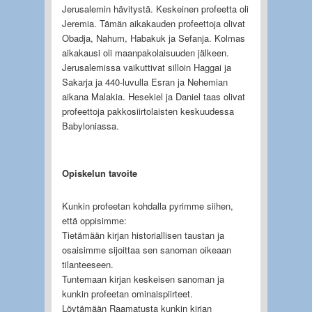
Jerusalemin hävitystä. Keskeinen profeetta oli
Jeremia. Tämän aikakauden profeettoja olivat
Obadja, Nahum, Habakuk ja Sefanja. Kolmas
aikakausi oli maanpakolaisuuden jälkeen.
Jerusalemissa vaikuttivat silloin Haggai ja
Sakarja ja 440-luvulla Esran ja Nehemian
aikana Malakia. Hesekiel ja Daniel taas olivat
profeettoja pakkosiirtolaisten keskuudessa
Babyloniassa.
Opiskelun tavoite
Kunkin profeetan kohdalla pyrimme siihen,
että oppisimme:
Tietämään kirjan historiallisen taustan ja
osaisimme sijoittaa sen sanoman oikeaan
tilanteeseen.
Tuntemaan kirjan keskeisen sanoman ja
kunkin profeetan ominaispiirteet.
Löytämään Raamatusta kunkin kirjan