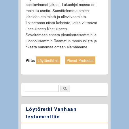
opettavimmat jakeet. Lukuohjel massa on
mainittu useita. Suosittelemme omien
jakeiden etsimistä ja alleviivaamista.
Iloitsemaan niistä kohdista, jotka viittaavat
Jeesukseen Kristukseen.
Soveltamaan entistä yksinkertaisemmin ja
luonnollisemmin Raamatun monipuolista ja
rikasta sanomaa omaan elämäämme.
Viite:
Löytöretki vt
Pienet Profeetat
Etsi
Hakulomake
Löytöretki Vanhaan
testamenttiin