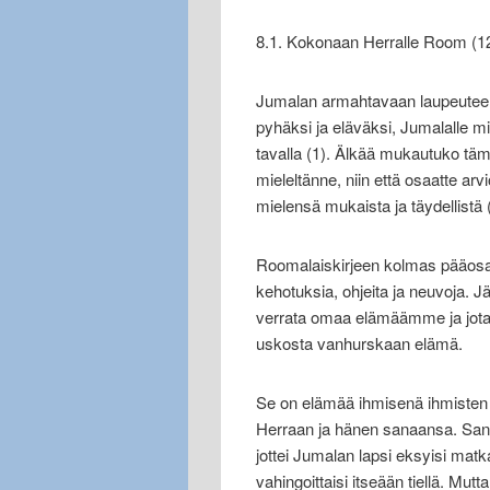
8.1. Kokonaan Herralle Room (12
Jumalan armahtavaan laupeuteen 
pyhäksi ja eläväksi, Jumalalle mie
tavalla (1). Älkää mukautuko t
mieleltänne, niin että osaatte a
mielensä mukaista ja täydellistä 
Roomalaiskirjeen kolmas pääosa si
kehotuksia, ohjeita ja neuvoja.
verrata omaa elämäämme ja jota k
uskosta vanhurskaan elämä.
Se on elämää ihmisenä ihmisten k
Herraan ja hänen sanaansa. Sanas
jottei Jumalan lapsi eksyisi matkal
vahingoittaisi itseään tiellä. Mu