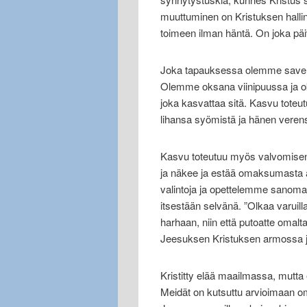
muuttuminen on Kristuksen hall
toimeen ilman häntä. On joka päi
Joka tapauksessa olemme saven
Olemme oksana viinipuussa ja ok
joka kasvattaa sitä. Kasvu tote
lihansa syömistä ja hänen veren
Kasvu toteutuu myös valvomisen
ja näkee ja estää omaksumasta a
valintoja ja opettelemme sanomaan
itsestään selvänä. ”Olkaa varuil
harhaan, niin että putoatte oma
Jeesuksen Kristuksen armossa ja
Kristitty elää maailmassa, mutt
Meidät on kutsuttu arvioimaan 