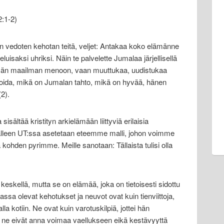
:1-2)
vedoten kehotan teitä, veljet: Antakaa koko elämänne
luisaksi uhriksi. Näin te palvelette Jumalaa järjellisellä
ämän maailman menoon, vaan muuttukaa, uudistukaa
rvioida, mikä on Jumalan tahto, mikä on hyvää, hänen
(2).
sältää kristityn arkielämään liittyviä erilaisia
 Jälleen UT:ssa asetetaan eteemme malli, johon voimme
ohden pyrimme. Meille sanotaan: Tällaista tulisi olla
eskellä, mutta se on elämää, joka on tietoisesti sidottu
sa olevat kehotukset ja neuvot ovat kuin tienviittoja,
la kotiin. Ne ovat kuin varotuskilpiä, jottei hän
tta ne eivät anna voimaa vaellukseen eikä kestävyyttä