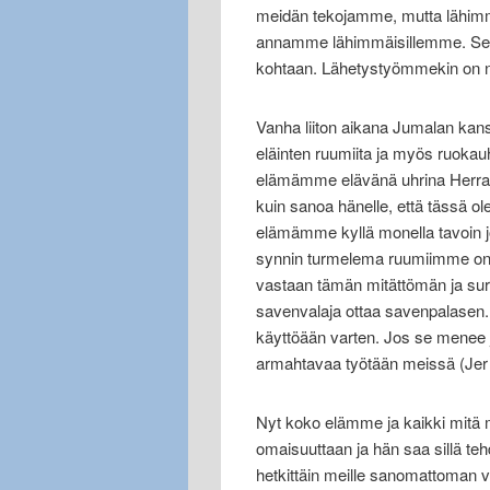
meidän tekojamme, mutta lähim
annamme lähimmäisillemme. Se 
kohtaan. Lähetystyömmekin on 
Vanha liiton aikana Jumalan kansa 
eläinten ruumiita ja myös ruoka
elämämme elävänä uhrina Herral
kuin sanoa hänelle, että tässä
elämämme kyllä monella tavoin jo 
synnin turmelema ruumiimme on He
vastaan tämän mitättömän ja sur
savenvalaja ottaa savenpalasen. 
käyttöään varten. Jos se menee j
armahtavaa työtään meissä (Jer 1
Nyt koko elämme ja kaikki mitä 
omaisuuttaan ja hän saa sillä t
hetkittäin meille sanomattoman