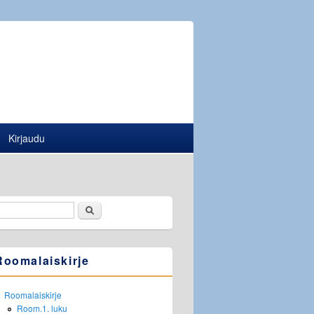
Kirjaudu
Etsi
Hakulomake
Roomalaiskirje
Roomalaiskirje
Room.1. luku