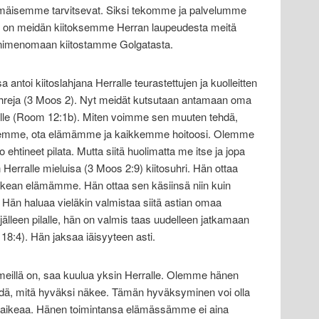
mäisemme tarvitsevat. Siksi tekomme ja palvelumme
on meidän kiitoksemme Herran laupeudesta meitä
nimenomaan kiitostamme Golgatasta.
antoi kiitoslahjana Herralle teurastettujen ja kuolleitten
uhreja (3 Moos 2). Nyt meidät kutsutaan antamaan oma
le (Room 12:1b). Miten voimme sen muuten tehdä,
 olemme, ota elämämme ja kaikkemme hoitoosi. Olemme
ehtineet pilata. Mutta siitä huolimatta me itse ja jopa
rralle mieluisa (3 Moos 2:9) kiitosuhri. Hän ottaa
kean elämämme. Hän ottaa sen käsiinsä niin kuin
Hän haluaa vieläkin valmistaa siitä astian omaa
älleen pilalle, hän on valmis taas uudelleen jatkamaan
8:4). Hän jaksaa iäisyyteen asti.
meillä on, saa kuulua yksin Herralle. Olemme hänen
ehdä, mitä hyväksi näkee. Tämän hyväksyminen voi olla
 vaikeaa. Hänen toimintansa elämässämme ei aina