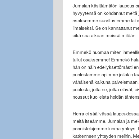
Jumalan käsittämätön laupeus 
hyvyytensä on kohdannut meitä j
osaksemme suoritustemme tai an
ilmaiseksi. Se on kannattanut mei
eikä saa aikaan meissä mitään.
Emmekö huomaa miten ihmeellis
tullut osaksemme! Emmekö halua n
hän on näin edellyksettömästi en
puolestamme opimme jollakin ta
vähäisenä kaikuna palvelemaan. 
puolesta, jotta ne, jotka elävät, e
noussut kuolleista heidän tähtens
Herra ei säälivässä laupeudessaa
meitä itseämme. Jumalan ja meidä
ponnistelujemme luoma yhteys. 
katkenneen yhteyden meihin. Me 