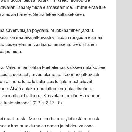
intavallan lisääntymistä elämässämme. Emme enää tule
vä asiaa hänelle. Seura tekee kaltaisekseen.
a savenvalajan pöydällä. Muokkaaminen jatkuu.
san on saatava jatkuvasti viinipuun rungosta elämää,
utuu uuden elämän vastaanottamisena. Se on hänen
sä juomista.
a. Valvominen johtaa koettelemaa kaikkea mitä kuulee
sioita sokeasti, arvostelematta. Teemme jatkuvasti
 ei monelle sellaisella asialle, jota muut pitävät
lanne. Älkää antako jumalattomien johtaa itseänne
lta varmalta pohjaltanne. Kasvakaa meidän Herramme
 tuntemisessa” (2 Piet 3:17-18).
a ei maailmasta. Me erottaudumme yleisestä menosta.
omaa aikaamme Jumalan sanan ja tahdon valossa.