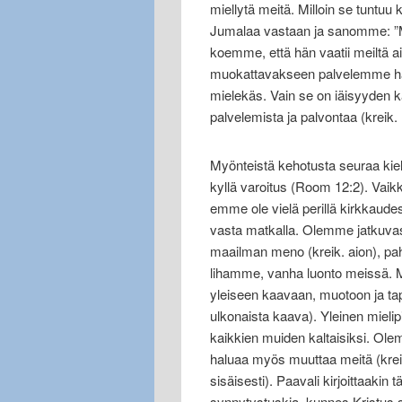
miellytä meitä. Milloin se tuntuu 
Jumalaa vastaan ja sanomme: ”Mik
koemme, että hän vaatii meiltä a
muokattavakseen palvelemme hänt
mielekäs. Vain se on iäisyyden k
palvelemista ja palvontaa (kreik. 
Myönteistä kehotusta seuraa kiel
kyllä varoitus (Room 12:2). Vai
emme ole vielä perillä kirkkaud
vasta matkalla. Olemme jatkuva
maailman meno (kreik. aion), p
lihamme, vanha luonto meissä.
yleiseen kaavaan, muotoon ja ta
ulkonaista kaava). Yleinen mie
kaikkien muiden kaltaisiksi. Ol
haluaa myös muuttaa meitä (krei
sisäisesti). Paavali kirjoittaakin
synnytystuskia, kunnes Kristus s