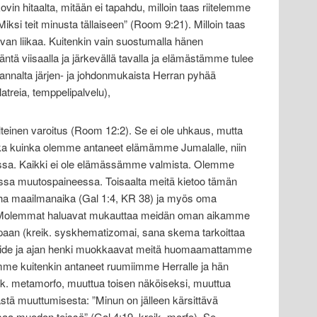
kovin hitaalta, mitään ei tapahdu, milloin taas riitelemme
si teit minusta tällaiseen” (Room 9:21). Milloin taas
ivan liikaa. Kuitenkin vain suostumalla hänen
ä viisaalla ja järkevällä tavalla ja elämästämme tulee
annalta järjen- ja johdonmukaista Herran pyhää
latreia, temppelipalvelu),
teinen varoitus (Room 12:2). Se ei ole uhkaus, mutta
kka kuinka olemme antaneet elämämme Jumalalle, niin
essa. Kaikki ei ole elämässämme valmista. Olemme
ssa muutospaineessa. Toisaalta meitä kietoo tämän
aha maailmanaika (Gal 1:4, KR 38) ja myös oma
 Molemmat haluavat mukauttaa meidän oman aikamme
paan (kreik. syskhematizomai, sana skema tarkoittaa
lipide ja ajan henki muokkaavat meitä huomaamattamme
emme kuitenkin antaneet ruumiimme Herralle ja hän
k. metamorfo, muuttua toisen näköiseksi, muuttua
 tästä muuttumisesta: ”Minun on jälleen kärsittävä
aa muodon teissä” (Gal 4:19, kreik. morfo). Se