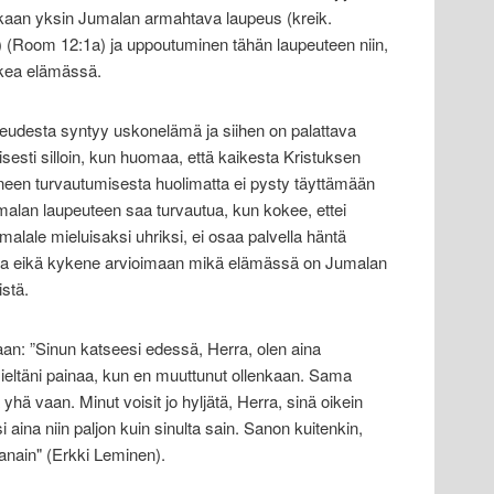
ikaan yksin Jumalan armahtava laupeus (kreik.
) (Room 12:1a) ja uppoutuminen tähän laupeuteen niin,
ikkea elämässä.
udesta syntyy uskonelämä ja siihen on palattava
isesti silloin, kun huomaa, että kaikesta Kristuksen
een turvautumisesta huolimatta ei pysty täyttämään
alan laupeuteen saa turvautua, kun kokee, ettei
ale mieluisaksi uhriksi, ei osaa palvella häntä
valla eikä kykene arvioimaan mikä elämässä on Jumalan
istä.
an: ”Sinun katseesi edessä, Herra, olen aina
eltäni painaa, kun en muuttunut ollenkaan. Sama
yhä vaan. Minut voisit jo hyljätä, Herra, sinä oikein
i aina niin paljon kuin sinulta sain. Sanon kuitenkin,
anain" (Erkki Leminen).