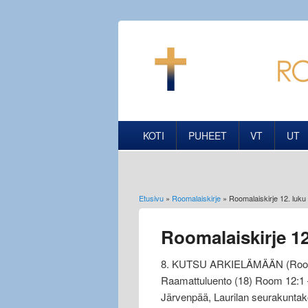
KOTI
PUHEET
VT
UT
Etusivu
»
Roomalaiskirje
» Roomalaiskirje 12. luku
Olet täällä
Roomalaiskirje 12
8. KUTSU ARKIELÄMÄÄN (Room 
Raamattuluento (18) Room 12:1
Järvenpää, Laurilan seurakuntak