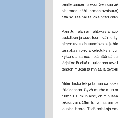
perille pääsemiseksi. Sen saa a
oiktirmos, sääli, armahtavaisuus
että se saa hallita joka hetki ka
Vain Jumalan armahtavasta laupe
uudelleen ja uudelleen. Näin erity
nimen avuksihuutamisesta ja hän
tässäkään olevia kehotuksia. Jum
kykene antamaan elämäänsä Jumal
järjellisellä eikä muullakaan ta
tahdon mukaista hyvää ja täydell
Miten lauluntekijä tämän sanooka
tällaisenaan. Syvä murhe mun mi
turmellus, itkun aihe, on minussa 
tekisit vain. Olen tuhlannut armos
laupias Herra: "Pidä heikkoja om