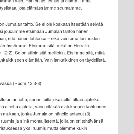
ailman valo. Hän on tie, totuus ja elämä. Tämä
sityslistaa, jota elämässämme seuraamme.
ä on Jumalan tahto. Se ei ole koskaan itsestään selvää
Siksi joudumme etsimään Jumalan tahtoa hänen
aan, että hänen tahtonsa – eikä vain oma tai muiden
 elämässämme. Etsimme sitä, mikä on Herralle
2:2). Se on silloin sitä meillekin. Etsimme sitä, mikä
 iankaikkiseen elämään. Vain iankaikkinen on täydellistä.
ävässä (Room 12:3-8)
e on annettu, sanon teille jokaiselle: älkää ajatelko
on aihetta ajatella, vaan pitäkää ajatuksenne kohtuuden
n mukaan, jonka Jumala on hänelle antanut (3).
i ruumis ja siinä monta jäsentä, joilla on eri tehtävänsä
ristuksessa yksi ruumis mutta olemme kukin