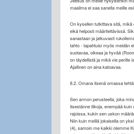
Jeesus on meille nykyisenkin ma
maailma ei saa sanella meille e
On kysellen tutkittava sitä, mik
eikä helposti määriteltävissä. 
sanastaan ja jatkuvasti rukoilem
tahto - tapahtuisi myös meidän
suotavaa, oikeaa ja hyvää (Room 1
on täydellistä ja mikä vie perille
Ajallinen on aina katoavaa.
8.2. Omana itsenä omassa teht
Sen armon perusteella, joka minull
itsestänne liikoja, enempää kuin 
rajoissa, kukin sen uskon määrä
Niin kuin meillä jokaisella on yks
(4), samoin me kaikki olemme K