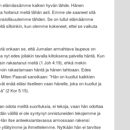
on elämässämme kaiken hyvän lähde. Hänen
a hoitanut meitä tähän asti. Emme ole saaneet sitä
siollisuutemme tähden. Se on tullut elämäämme
tä silloinkin, kun olemme kokeneet, ettei se vaikuta
tä onkaan se, että Jumalan armahtava laupeus on
yt edes jollakin tavalla kiitoksena palvella häntä. Kun
sin rakastanut meitä (1 Joh 4:19), ehkä mekin
voin rakastamaan häntä ja hänen tahtoaan. Edes
Miten Paavali sanoikaan: ”Hän on kuollut kaikkien
ivät enää eläisi itselleen vaan hänelle, joka on kuollut ja
ä” (2 Kor 5:15).
n odota meiltä suorituksia, ei tekoja, vaan hän odottaa
n välillä ei ole syntynyt onnistuneiden tekojemme ja
Hän itse anteeksiantavassa armossaan rakensi
yllätyimme ja ihmettelemme. Nytkään hän ei tarvitse