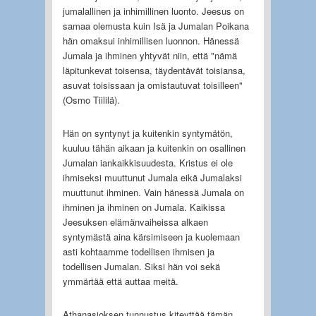
jumalallinen ja inhimillinen luonto. Jeesus on
samaa olemusta kuin Isä ja Jumalan Poikana
hän omaksui inhimillisen luonnon. Hänessä
Jumala ja ihminen yhtyvät niin, että "nämä
läpitunkevat toisensa, täydentävät toisiansa,
asuvat toisissaan ja omistautuvat toisilleen"
(Osmo Tiililä).
Hän on syntynyt ja kuitenkin syntymätön,
kuuluu tähän aikaan ja kuitenkin on osallinen
Jumalan iankaikkisuudesta. Kristus ei ole
ihmiseksi muuttunut Jumala eikä Jumalaksi
muuttunut ihminen. Vain hänessä Jumala on
ihminen ja ihminen on Jumala. Kaikissa
Jeesuksen elämänvaiheissa alkaen
syntymästä aina kärsimiseen ja kuolemaan
asti kohtaamme todellisen ihmisen ja
todellisen Jumalan. Siksi hän voi sekä
ymmärtää että auttaa meitä.
Athanasioksen tunnustus kiteyttää tämän