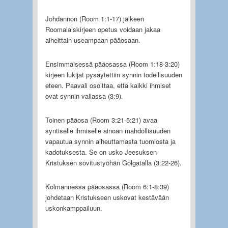
Johdannon (Room 1:1-17) jälkeen
Roomalaiskirjeen opetus voidaan jakaa
aiheittain useampaan pääosaan.
Ensimmäisessä pääosassa (Room 1:18-3:20)
kirjeen lukijat pysäytettiin synnin todellisuuden
eteen. Paavali osoittaa, että kaikki ihmiset
ovat synnin vallassa (3:9).
Toinen pääosa (Room 3:21-5:21) avaa
syntiselle ihmiselle ainoan mahdollisuuden
vapautua synnin aiheuttamasta tuomiosta ja
kadotuksesta. Se on usko Jeesuksen
Kristuksen sovitustyöhän Golgatalla (3:22-26).
Kolmannessa pääosassa (Room 6:1-8:39)
johdetaan Kristukseen uskovat kestävään
uskonkamppailuun.