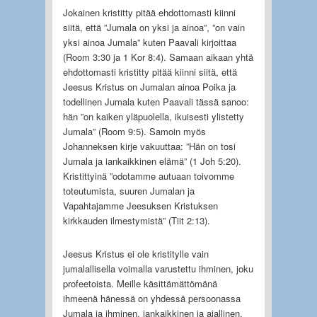
Jokainen kristitty pitää ehdottomasti kiinni
siitä, että ”Jumala on yksi ja ainoa”, ”on vain
yksi ainoa Jumala” kuten Paavali kirjoittaa
(Room 3:30 ja 1 Kor 8:4). Samaan aikaan yhtä
ehdottomasti kristitty pitää kiinni siitä, että
Jeesus Kristus on Jumalan ainoa Poika ja
todellinen Jumala kuten Paavali tässä sanoo:
hän ”on kaiken yläpuolella, ikuisesti ylistetty
Jumala” (Room 9:5). Samoin myös
Johanneksen kirje vakuuttaa: ”Hän on tosi
Jumala ja iankaikkinen elämä” (1 Joh 5:20).
Kristittyinä ”odotamme autuaan toivomme
toteutumista, suuren Jumalan ja
Vapahtajamme Jeesuksen Kristuksen
kirkkauden ilmestymistä” (Tiit 2:13).
Jeesus Kristus ei ole kristitylle vain
jumalallisella voimalla varustettu ihminen, joku
profeetoista. Meille käsittämättömänä
ihmeenä hänessä on yhdessä persoonassa
Jumala ja ihminen, iankaikkinen ja ajallinen,