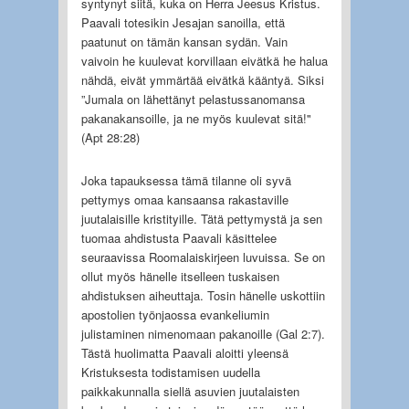
syntynyt siitä, kuka on Herra Jeesus Kristus.
Paavali totesikin Jesajan sanoilla, että
paatunut on tämän kansan sydän. Vain
vaivoin he kuulevat korvillaan eivätkä he halua
nähdä, eivät ymmärtää eivätkä kääntyä. Siksi
”Jumala on lähettänyt pelastussanomansa
pakanakansoille, ja ne myös kuulevat sitä!"
(Apt 28:28)
Joka tapauksessa tämä tilanne oli syvä
pettymys omaa kansaansa rakastaville
juutalaisille kristityille. Tätä pettymystä ja sen
tuomaa ahdistusta Paavali käsittelee
seuraavissa Roomalaiskirjeen luvuissa. Se on
ollut myös hänelle itselleen tuskaisen
ahdistuksen aiheuttaja. Tosin hänelle uskottiin
apostolien työnjaossa evankeliumin
julistaminen nimenomaan pakanoille (Gal 2:7).
Tästä huolimatta Paavali aloitti yleensä
Kristuksesta todistamisen uudella
paikkakunnalla siellä asuvien juutalaisten