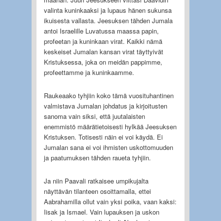
valinta kuninkaaksi ja lupaus hänen sukunsa
ikuisesta vallasta. Jeesuksen tähden Jumala
antoi Israelille Luvatussa maassa papin,
profeetan ja kuninkaan virat. Kaikki nämä
keskeiset Jumalan kansan virat täyttyivät
Kristuksessa, joka on meidän pappimme,
profeettamme ja kuninkaamme.
Raukeaako tyhjiin koko tämä vuosituhantinen
valmistava Jumalan johdatus ja kirjoitusten
sanoma vain siksi, että juutalaisten
enemmistö määrätietoisesti hylkää Jeesuksen
Kristuksen. Totisesti näin ei voi käydä. Ei
Jumalan sana ei voi ihmisten uskottomuuden
ja paatumuksen tähden raueta tyhjiin.
Ja niin Paavali ratkaisee umpikujalta
näyttävän tilanteen osoittamalla, ettei
Aabrahamilla ollut vain yksi poika, vaan kaksi:
Iisak ja Ismael. Vain lupauksen ja uskon