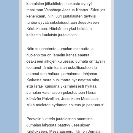
kantaisien jälkeläisten joukosta syntyi
maailman Vapahtaja Jeesus Kristus. Siksi jos
kenenkään, niin juuri juutalaisten täytyisi
tuntea syvää sukulaisuuttaan Jeesukseen
Kristukseen. Hänhän on yksi heistä ja
kaikkein kuuluisin juutalainen.
Näin suunnatonta Jumalan rakkautta ja
huolenpitoa on Israelin kansa saanut
osakseen aikojen kuluessa. Jumala on täysin
luottanut tämän kansan uskollisuuteen ja
antanut sen haltuun parhaimmat lahjansa.
Kaikesta tästä huolimatta nyt näyttää siltä,
että Israel kansana yksimielisesti hylkää
Jumalan varsinaisen pelastusteon Herran
kärsivän Palvelijan, Jeesuksen Messiaan.
Mikä mieletön sydämen sokeus ja paatumus!
Paavalin luettelo juutalaisten saamista
Jumalan lahjoista päättyy Jeesuksen
Kristukseen, Messiaaseen. Hän on Jumalan