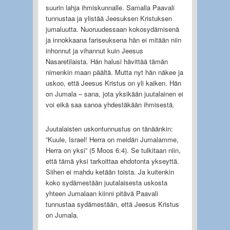
suurin lahja ihmiskunnalle. Samalla Paavali
tunnustaa ja ylistää Jeesuksen Kristuksen
jumaluutta. Nuoruudessaan kokosydämisenä
ja innokkaana fariseuksena hän ei mitään niin
inhonnut ja vihannut kuin Jeesus
Nasaretilaista. Hän halusi hävittää tämän
nimenkin maan päältä. Mutta nyt hän näkee ja
uskoo, että Jeesus Kristus on yli kaiken. Hän
on Jumala – sana, jota yksikään juutalainen ei
voi eikä saa sanoa yhdestäkään ihmisestä.
Juutalaisten uskontunnustus on tänäänkin:
”Kuule, Israel! Herra on meidän Jumalamme,
Herra on yksi” (5 Moos 6:4). Se tulkitaan niin,
että tämä yksi tarkoittaa ehdotonta ykseyttä.
Siihen ei mahdu ketään toista. Ja kuitenkin
koko sydämestään juutalaisesta uskosta
yhteen Jumalaan kiinni pitävä Paavali
tunnustaa sydämestään, että Jeesus Kristus
on Jumala.