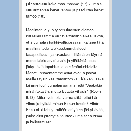
julistettaisiin koko maailmassa" (17). Jumala
siis armahtaa kenet tahtoo ja paaduttaa kenet
tahtoo (18).
Maailman ja yksityisen ihmisien elämää
katsellessamme on tavattoman vaikea uskoa,
että Jumalan kaikkivaltiudessaan kaitsee tätä
maailma todella oikeudenmukaisesi,
tasapuolisesti ja rakastaen. Elämä on täynnä
monenlaisia arvoituksia ja yllättäviä, jopa
järkyttäviä tapahtumia ja elämänkohtaloita.
Monet kohtaamamme asiat ovat ja jäävät
meille täysin käsittämättömiksi. Kaiken lisäksi
luimme juuri Jumalan sanana, että "Jaakobia
minä rakastin, mutta Esauta vihasin" (Room
9:13). Miten voin olla varma siitä, ettei hän
vihaa ja hylkää minua Esaun tavoin? Eihän
Esau ollut tehnyt mitään erityisen järkyttävää,
jonka olisi pitänyt aiheuttaa Jumalassa vihaa
ja hylkäämisen.