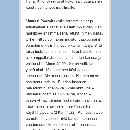
Pyhät Kirjoitukset ovat kokonaan juutalaisten
kautta välittyneet maailmalle.
Muutkin Paavalin esille ottamat lahjat ja
etuoikeudet sisältävät suuren rikkauden. Hän
mainitsee ensimmäisenä ”etuna” nimen Israel.
Siihen liittyy voimakas muisto. Jaakob paini
Jumalan enkelin kanssa eikä hellittänyt. Siitä
taistelusta hän sai lisänimi Israel, koska hän
oli kamppailut Jumalan ja ihmisten kanssa ja
voittanut (1 Moos 32:29). Se on voittajan
ylpeä nimi. Tämän nimen käyttö lisää
itsetuntoa: Meitä ei nujerreta. Historia on sen
osoittanut todeksi. Ei edes historian
mielettömin ja tehokkain kansanmurha –
natsien tuhoamissuunnitelma, shoah –
pystynyt hävittämään juutalaisia maailmasta.
Tätä nimeä israelilainen itse Paavalikin
käyttää ylpeänä (2 Kor 11:22). Kun uusi valtio
perustettiin vuonna 1948 kahden tuhannen
vuoden odotuksen jälkeen, oli ilman muuta