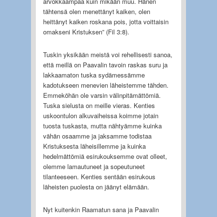
arvokkaampaa kuin mikään muu. Hänen
tähtensä olen menettänyt kaiken, olen
heittänyt kaiken roskana pois, jotta voittaisin
omakseni Kristuksen” (Fil 3:8).
Tuskin yksikään meistä voi rehellisesti sanoa,
että meillä on Paavalin tavoin raskas suru ja
lakkaamaton tuska sydämessämme
kadotukseen menevien läheistemme tähden.
Emmeköhän ole varsin välinpitämättömiä.
Tuska sielusta on meille vieras. Kenties
uskoontulon alkuvaiheissa koimme jotain
tuosta tuskasta, mutta nähtyämme kuinka
vähän osaamme ja jaksamme todistaa
Kristuksesta läheisillemme ja kuinka
hedelmättömiä esirukouksemme ovat olleet,
olemme lamautuneet ja sopeutuneet
tilanteeseen. Kenties sentään esirukous
läheisten puolesta on jäänyt elämään.
Nyt kuitenkin Raamatun sana ja Paavalin