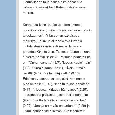
luonnolliseen taustaansa eikä sanaan ja
uskoon ja joka ei tavoittele puhdasta sanan
maitoa.
Kannattaa kiinnittää koko tässä luvussa
huomiota siihen, miten monta kertaa eri tavoin
tuleekaan esiin VT:n sanan ratkaiseva
merkitys. Jo luvun alussa oleva luettelo
juutalaisten saamista Jumalan lahjoista
perustuu Kirjoituksiin. Totisesti ”Jumalan sana
ei voi rauta tyhjiin (9:6). Totuuden perusteluna
on: ”Onhan sanottu” (9:7), ”lupaus kuului näin”
(9:9), ”Jumala sanoi” (9:11), ” Näin Jumala
osoitti” (9:12), ”onhan kirjoitettu” (9:13).
Edelleen vedotaan siihen, että ”hän sanoo
Moosekselle” (9:15), ”kirjoituksissa sanotaan”
(9:17), ”Hoosean kirjassa hän sanoo” (9:25),
”ja samassa paikassa, jossa heille sanottiin”
(9:26), ”mutta Israelista Jesaja huudahtaa”
(9:27), ”Jesaja on myös ennustanut” (9:29) ja
luvun lopussa vielä kerran: ”On kirjoitettu”