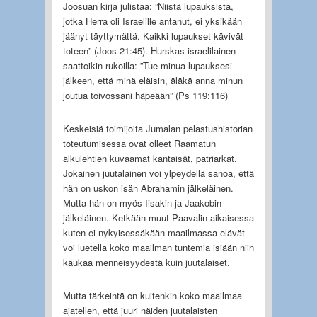
Joosuan kirja julistaa: ”Niistä lupauksista,
jotka Herra oli Israelille antanut, ei yksikään
jäänyt täyttymättä. Kaikki lupaukset kävivät
toteen” (Joos 21:45). Hurskas israelilainen
saattoikin rukoilla: ”Tue minua lupauksesi
jälkeen, että minä eläisin, äläkä anna minun
joutua toivossani häpeään” (Ps 119:116)
Keskeisiä toimijoita Jumalan pelastushistorian
toteutumisessa ovat olleet Raamatun
alkulehtien kuvaamat kantaisät, patriarkat.
Jokainen juutalainen voi ylpeydellä sanoa, että
hän on uskon isän Abrahamin jälkeläinen.
Mutta hän on myös Iisakin ja Jaakobin
jälkeläinen. Ketkään muut Paavalin aikaisessa
kuten ei nykyisessäkään maailmassa elävät
voi luetella koko maailman tuntemia isiään niin
kaukaa menneisyydestä kuin juutalaiset.
Mutta tärkeintä on kuitenkin koko maailmaa
ajatellen, että juuri näiden juutalaisten