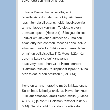
selvä, että sen nimi oli Israel.
Toisena Paavali korostaa sitä, että
israelilaisista Jumalan sana käyttää nimeä
lapsi. Jumala oli ottanut heidät lapsikseen ja
antanut lapsen kunnian. "Te olette elävän
Jumalan lapset" (Hoos 2:1). Siksi juutalaiset
kokivat omistavansa suhteessa Jumalaan
aivan erityinen aseman. Mooses sanoi sen jo
aikoinaan faaraolle: ”Näin sanoo Herra: Israel
on minun esikoispoikani” (2 Moos 4:22). Kun
Jeremia kutsu kutsui kansaansa
kääntymykseen, hän välitti Herran sanan:
"Palatkaa takaisin, te luopuneet lapset!" "Minä
otan teidät jälleen omikseni” (Jer 3:14)
Herra on antanut Israelille myös kirkkautensa.
Se on hepr. kabod ja shekina. Herran kirkkaus
kulki autiomaassa israelilaisten edellä (2 Moos
40:35-38) ja asettui Salomon temppeliin (2 Aik
5:14). Se oli merkki Jumalan todellisesta