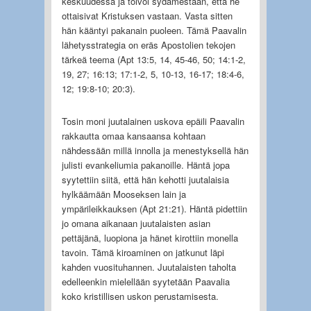
keskuudessa ja toivoi sydämestään, että he
ottaisivat Kristuksen vastaan. Vasta sitten
hän kääntyi pakanain puoleen. Tämä Paavalin
lähetysstrategia on eräs Apostolien tekojen
tärkeä teema (Apt 13:5, 14, 45-46, 50; 14:1-2,
19, 27; 16:13; 17:1-2, 5, 10-13, 16-17; 18:4-6,
12; 19:8-10; 20:3).
Tosin moni juutalainen uskova epäili Paavalin
rakkautta omaa kansaansa kohtaan
nähdessään millä innolla ja menestyksellä hän
julisti evankeliumia pakanoille. Häntä jopa
syytettiin siitä, että hän kehotti juutalaisia
hylkäämään Mooseksen lain ja
ympärileikkauksen (Apt 21:21). Häntä pidettiin
jo omana aikanaan juutalaisten asian
pettäjänä, luopiona ja hänet kirottiin monella
tavoin. Tämä kiroaminen on jatkunut läpi
kahden vuosituhannen. Juutalaisten taholta
edelleenkin mielellään syytetään Paavalia
koko kristillisen uskon perustamisesta.