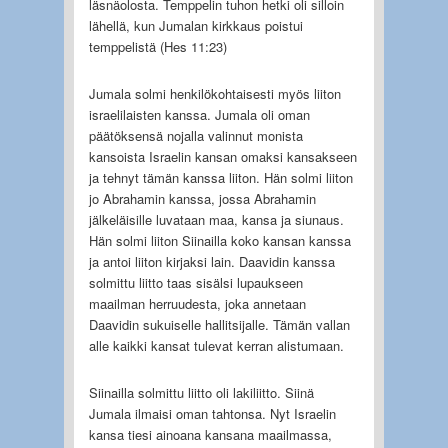
läsnäolosta. Temppelin tuhon hetki oli silloin
lähellä, kun Jumalan kirkkaus poistui
temppelistä (Hes 11:23)
Jumala solmi henkilökohtaisesti myös liiton
israelilaisten kanssa. Jumala oli oman
päätöksensä nojalla valinnut monista
kansoista Israelin kansan omaksi kansakseen
ja tehnyt tämän kanssa liiton. Hän solmi liiton
jo Abrahamin kanssa, jossa Abrahamin
jälkeläisille luvataan maa, kansa ja siunaus.
Hän solmi liiton Siinailla koko kansan kanssa
ja antoi liiton kirjaksi lain. Daavidin kanssa
solmittu liitto taas sisälsi lupaukseen
maailman herruudesta, joka annetaan
Daavidin sukuiselle hallitsijalle. Tämän vallan
alle kaikki kansat tulevat kerran alistumaan.
Siinailla solmittu liitto oli lakiliitto. Siinä
Jumala ilmaisi oman tahtonsa. Nyt Israelin
kansa tiesi ainoana kansana maailmassa,