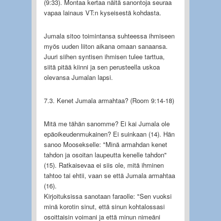
(9:33). Montaa kertaa näitä sanontoja seuraa
vapaa lainaus VT:n kyseisestä kohdasta.
Jumala sitoo toimintansa suhteessa ihmiseen
myös uuden liiton aikana omaan sanaansa.
Juuri siihen syntisen ihmisen tulee tarttua,
siitä pitää kiinni ja sen perusteella uskoa
olevansa Jumalan lapsi.
7.3. Kenet Jumala armahtaa? (Room 9:14-18)
Mitä me tähän sanomme? Ei kai Jumala ole
epäoikeudenmukainen? Ei suinkaan (14). Hän
sanoo Moosekselle: "Minä armahdan kenet
tahdon ja osoitan laupeutta kenelle tahdon"
(15). Ratkaisevaa ei siis ole, mitä ihminen
tahtoo tai ehtii, vaan se että Jumala armahtaa
(16).
Kirjoituksissa sanotaan faraolle: "Sen vuoksi
minä korotin sinut, että sinun kohtalossasi
osoittaisin voimani ja että minun nimeäni