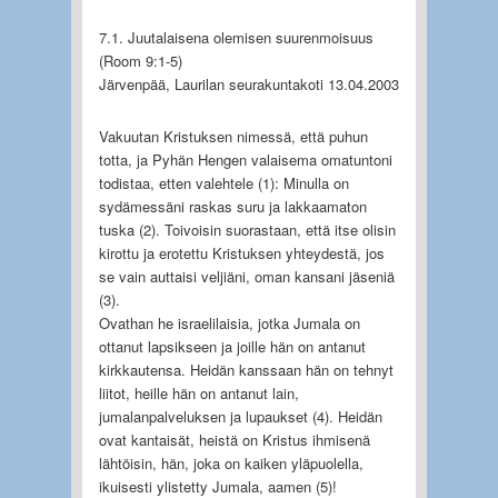
7.1. Juutalaisena olemisen suurenmoisuus
(Room 9:1-5)
Järvenpää, Laurilan seurakuntakoti 13.04.2003
Vakuutan Kristuksen nimessä, että puhun
totta, ja Pyhän Hengen valaisema omatuntoni
todistaa, etten valehtele (1): Minulla on
sydämessäni raskas suru ja lakkaamaton
tuska (2). Toivoisin suorastaan, että itse olisin
kirottu ja erotettu Kristuksen yhteydestä, jos
se vain auttaisi veljiäni, oman kansani jäseniä
(3).
Ovathan he israelilaisia, jotka Jumala on
ottanut lapsikseen ja joille hän on antanut
kirkkautensa. Heidän kanssaan hän on tehnyt
liitot, heille hän on antanut lain,
jumalanpalveluksen ja lupaukset (4). Heidän
ovat kantaisät, heistä on Kristus ihmisenä
lähtöisin, hän, joka on kaiken yläpuolella,
ikuisesti ylistetty Jumala, aamen (5)!