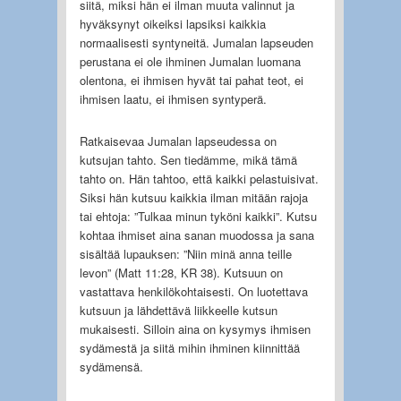
siitä, miksi hän ei ilman muuta valinnut ja
hyväksynyt oikeiksi lapsiksi kaikkia
normaalisesti syntyneitä. Jumalan lapseuden
perustana ei ole ihminen Jumalan luomana
olentona, ei ihmisen hyvät tai pahat teot, ei
ihmisen laatu, ei ihmisen syntyperä.
Ratkaisevaa Jumalan lapseudessa on
kutsujan tahto. Sen tiedämme, mikä tämä
tahto on. Hän tahtoo, että kaikki pelastuisivat.
Siksi hän kutsuu kaikkia ilman mitään rajoja
tai ehtoja: ”Tulkaa minun tyköni kaikki”. Kutsu
kohtaa ihmiset aina sanan muodossa ja sana
sisältää lupauksen: ”Niin minä anna teille
levon” (Matt 11:28, KR 38). Kutsuun on
vastattava henkilökohtaisesti. On luotettava
kutsuun ja lähdettävä liikkeelle kutsun
mukaisesti. Silloin aina on kysymys ihmisen
sydämestä ja siitä mihin ihminen kiinnittää
sydämensä.