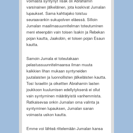
voimasta syntynyt Iisak oli Abrahamin
varsinainen jälkeläinen, jota koskivat Jumalan
lupaukset. Sama kahtiajako toistuu
seuraavankin sukupolven eläessä. Silloin
Jumalan maailmasuunnitelman toteutuminen
meni eteenpäin vain toisen Isakin ja Rebekan
pojan kautta, Jaakobin, ei toisen pojan Esaun
kautta.
Samoin Jumala ei toteutakaan
pelastussuunnitelmaansa ilman muuta
kaikkien lihan mukaan syntyneiden
juutalaisten ja luonnollisten jälkeläisten kautta.
Tosi Israeliin ja oikeitten Abrahamin lasten
joukkoon kuulumisen edellytyksenä ei ollut
vain syntyminen määrätyistä vanhemmista.
Ratkaisevaa onkin Jumalan oma valinta ja
syntyminen lupauksen, Jumalan sanan
voimasta uskon kautta.
Emme voi lähteä riitelemään Jumalan kansa