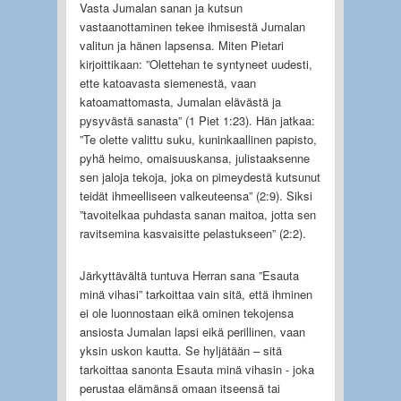
Vasta Jumalan sanan ja kutsun
vastaanottaminen tekee ihmisestä Jumalan
valitun ja hänen lapsensa. Miten Pietari
kirjoittikaan: ”Olettehan te syntyneet uudesti,
ette katoavasta siemenestä, vaan
katoamattomasta, Jumalan elävästä ja
pysyvästä sanasta” (1 Piet 1:23). Hän jatkaa:
”Te olette valittu suku, kuninkaallinen papisto,
pyhä heimo, omaisuuskansa, julistaaksenne
sen jaloja tekoja, joka on pimeydestä kutsunut
teidät ihmeelliseen valkeuteensa” (2:9). Siksi
”tavoitelkaa puhdasta sanan maitoa, jotta sen
ravitsemina kasvaisitte pelastukseen” (2:2).
Järkyttävältä tuntuva Herran sana ”Esauta
minä vihasi” tarkoittaa vain sitä, että ihminen
ei ole luonnostaan eikä ominen tekojensa
ansiosta Jumalan lapsi eikä perillinen, vaan
yksin uskon kautta. Se hyljätään – sitä
tarkoittaa sanonta Esauta minä vihasin - joka
perustaa elämänsä omaan itseensä tai