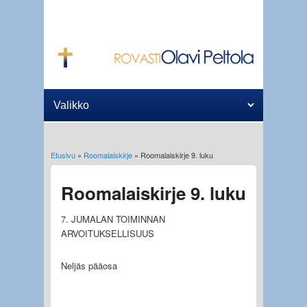
Etusivu
»
Roomalaiskirje
» Roomalaiskirje 9. luku
Olet täällä
Roomalaiskirje 9. luku
7. JUMALAN TOIMINNAN
ARVOITUKSELLISUUS
Neljäs pääosa