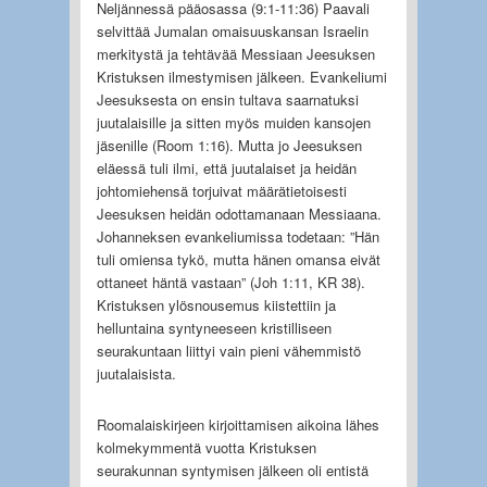
Neljännessä pääosassa (9:1-11:36) Paavali
selvittää Jumalan omaisuuskansan Israelin
merkitystä ja tehtävää Messiaan Jeesuksen
Kristuksen ilmestymisen jälkeen. Evankeliumi
Jeesuksesta on ensin tultava saarnatuksi
juutalaisille ja sitten myös muiden kansojen
jäsenille (Room 1:16). Mutta jo Jeesuksen
eläessä tuli ilmi, että juutalaiset ja heidän
johtomiehensä torjuivat määrätietoisesti
Jeesuksen heidän odottamanaan Messiaana.
Johanneksen evankeliumissa todetaan: ”Hän
tuli omiensa tykö, mutta hänen omansa eivät
ottaneet häntä vastaan” (Joh 1:11, KR 38).
Kristuksen ylösnousemus kiistettiin ja
helluntaina syntyneeseen kristilliseen
seurakuntaan liittyi vain pieni vähemmistö
juutalaisista.
Roomalaiskirjeen kirjoittamisen aikoina lähes
kolmekymmentä vuotta Kristuksen
seurakunnan syntymisen jälkeen oli entistä