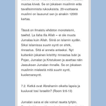
mustaa kiveä. Se on jokaisen muslimin eräs
tavallisimmista rukouksista. 20-vuotiaana
muslimi on lausunut sen jo ainakin 12000
kertaa.
Tässä on ilmaistu ehdoton monoteismi,
tawhid. La ilaha illa Allah = ei ole muuta
Jumalaa kuin Allah. Siinä on islamin sydän.
Siksi islamissa suurin synti on shirk,
rinnastus. Sitä ei anneta anteeksi. Nyt
kuitenkin jokainen kristitty rinnastaa Isän ja
Pojan, Jumalan ja Kristuksen ja asettaa näin
Jeesuksen Jumalan rinnalle. Se on jokaisen
muslimin mielestä mitä suurin synti,
kuolemansynti.
7.2. Ketkä ovat Abrahamin oikeita lapsia ja
kuuluvat tosi Israeliin? (Room 9:6-13)
Jumalan sana ei ole voinut raueta tyhjiin.