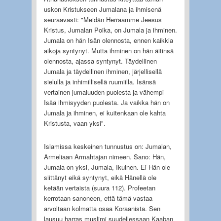
uskon Kristukseen Jumalana ja ihmisenä
seuraavasti: "Meidän Herraamme Jeesus
Kristus, Jumalan Poika, on Jumala ja ihminen.
Jumala on hän Isän olennosta, ennen kaikkia
aikoja syntynyt. Mutta ihminen on hän äitinsä
olennosta, ajassa syntynyt. Täydellinen
Jumala ja täydellinen ihminen, järjellisellä
sielulla ja inhimillisellä ruumiilla. Isänsä
vertainen jumaluuden puolesta ja vähempi
Isää ihmisyyden puolesta. Ja vaikka hän on
Jumala ja ihminen, ei kuitenkaan ole kahta
Kristusta, vaan yksi".
Islamissa keskeinen tunnustus on: Jumalan,
Armeliaan Armahtajan nimeen. Sano: Hän,
Jumala on yksi, Jumala, Ikuinen. Ei Hän ole
siittänyt eikä syntynyt, eikä Hänellä ole
ketään vertaista (suura 112). Profeetan
kerrotaan sanoneen, että tämä vastaa
arvoltaan kolmatta osaa Koraanista. Sen
lausuu harras muslimi suudellessaan Kaaban