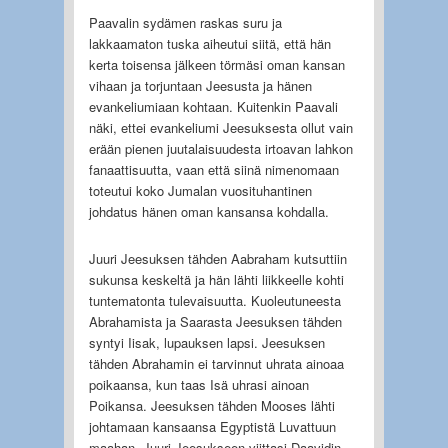
Paavalin sydämen raskas suru ja
lakkaamaton tuska aiheutui siitä, että hän
kerta toisensa jälkeen törmäsi oman kansan
vihaan ja torjuntaan Jeesusta ja hänen
evankeliumiaan kohtaan. Kuitenkin Paavali
näki, ettei evankeliumi Jeesuksesta ollut vain
erään pienen juutalaisuudesta irtoavan lahkon
fanaattisuutta, vaan että siinä nimenomaan
toteutui koko Jumalan vuosituhantinen
johdatus hänen oman kansansa kohdalla.
Juuri Jeesuksen tähden Aabraham kutsuttiin
sukunsa keskeltä ja hän lähti liikkeelle kohti
tuntematonta tulevaisuutta. Kuoleutuneesta
Abrahamista ja Saarasta Jeesuksen tähden
syntyi Iisak, lupauksen lapsi. Jeesuksen
tähden Abrahamin ei tarvinnut uhrata ainoaa
poikaansa, kun taas Isä uhrasi ainoan
Poikansa. Jeesuksen tähden Mooses lähti
johtamaan kansaansa Egyptistä Luvattuun
maahan. Juuri Jeesukseen viittasi Daavidin