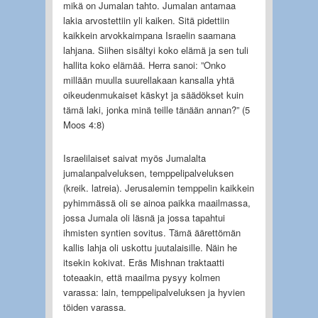
mikä on Jumalan tahto. Jumalan antamaa
lakia arvostettiin yli kaiken. Sitä pidettiin
kaikkein arvokkaimpana Israelin saamana
lahjana. Siihen sisältyi koko elämä ja sen tuli
hallita koko elämää. Herra sanoi: ”Onko
millään muulla suurellakaan kansalla yhtä
oikeudenmukaiset käskyt ja säädökset kuin
tämä laki, jonka minä teille tänään annan?” (5
Moos 4:8)
Israelilaiset saivat myös Jumalalta
jumalanpalveluksen, temppelipalveluksen
(kreik. latreia). Jerusalemin temppelin kaikkein
pyhimmässä oli se ainoa paikka maailmassa,
jossa Jumala oli läsnä ja jossa tapahtui
ihmisten syntien sovitus. Tämä äärettömän
kallis lahja oli uskottu juutalaisille. Näin he
itsekin kokivat. Eräs Mishnan traktaatti
toteaakin, että maailma pysyy kolmen
varassa: lain, temppelipalveluksen ja hyvien
töiden varassa.