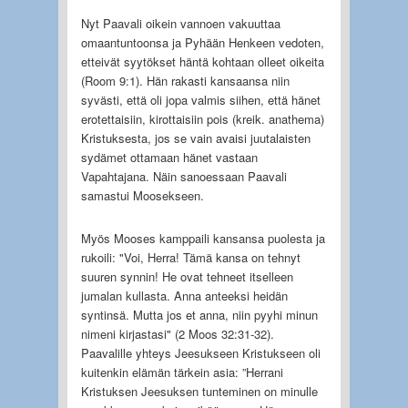
Nyt Paavali oikein vannoen vakuuttaa
omaantuntoonsa ja Pyhään Henkeen vedoten,
etteivät syytökset häntä kohtaan olleet oikeita
(Room 9:1). Hän rakasti kansaansa niin
syvästi, että oli jopa valmis siihen, että hänet
erotettaisiin, kirottaisiin pois (kreik. anathema)
Kristuksesta, jos se vain avaisi juutalaisten
sydämet ottamaan hänet vastaan
Vapahtajana. Näin sanoessaan Paavali
samastui Moosekseen.
Myös Mooses kamppaili kansansa puolesta ja
rukoili: "Voi, Herra! Tämä kansa on tehnyt
suuren synnin! He ovat tehneet itselleen
jumalan kullasta. Anna anteeksi heidän
syntinsä. Mutta jos et anna, niin pyyhi minun
nimeni kirjastasi" (2 Moos 32:31-32).
Paavalille yhteys Jeesukseen Kristukseen oli
kuitenkin elämän tärkein asia: ”Herrani
Kristuksen Jeesuksen tunteminen on minulle