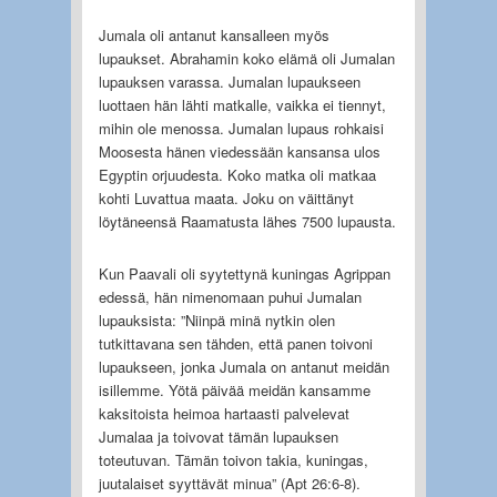
Jumala oli antanut kansalleen myös
lupaukset. Abrahamin koko elämä oli Jumalan
lupauksen varassa. Jumalan lupaukseen
luottaen hän lähti matkalle, vaikka ei tiennyt,
mihin ole menossa. Jumalan lupaus rohkaisi
Moosesta hänen viedessään kansansa ulos
Egyptin orjuudesta. Koko matka oli matkaa
kohti Luvattua maata. Joku on väittänyt
löytäneensä Raamatusta lähes 7500 lupausta.
Kun Paavali oli syytettynä kuningas Agrippan
edessä, hän nimenomaan puhui Jumalan
lupauksista: ”Niinpä minä nytkin olen
tutkittavana sen tähden, että panen toivoni
lupaukseen, jonka Jumala on antanut meidän
isillemme. Yötä päivää meidän kansamme
kaksitoista heimoa hartaasti palvelevat
Jumalaa ja toivovat tämän lupauksen
toteutuvan. Tämän toivon takia, kuningas,
juutalaiset syyttävät minua” (Apt 26:6-8).