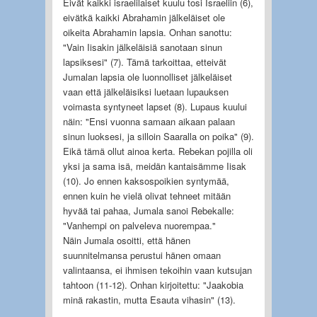
Eivät kaikki israelilaiset kuulu tosi Israeliin (6),
eivätkä kaikki Abrahamin jälkeläiset ole
oikeita Abrahamin lapsia. Onhan sanottu:
"Vain Iisakin jälkeläisiä sanotaan sinun
lapsiksesi" (7). Tämä tarkoittaa, etteivät
Jumalan lapsia ole luonnolliset jälkeläiset
vaan että jälkeläisiksi luetaan lupauksen
voimasta syntyneet lapset (8). Lupaus kuului
näin: "Ensi vuonna samaan aikaan palaan
sinun luoksesi, ja silloin Saaralla on poika" (9).
Eikä tämä ollut ainoa kerta. Rebekan pojilla oli
yksi ja sama isä, meidän kantaisämme Iisak
(10). Jo ennen kaksospoikien syntymää,
ennen kuin he vielä olivat tehneet mitään
hyvää tai pahaa, Jumala sanoi Rebekalle:
"Vanhempi on palveleva nuorempaa."
Näin Jumala osoitti, että hänen
suunnitelmansa perustui hänen omaan
valintaansa, ei ihmisen tekoihin vaan kutsujan
tahtoon (11-12). Onhan kirjoitettu: "Jaakobia
minä rakastin, mutta Esauta vihasin" (13).