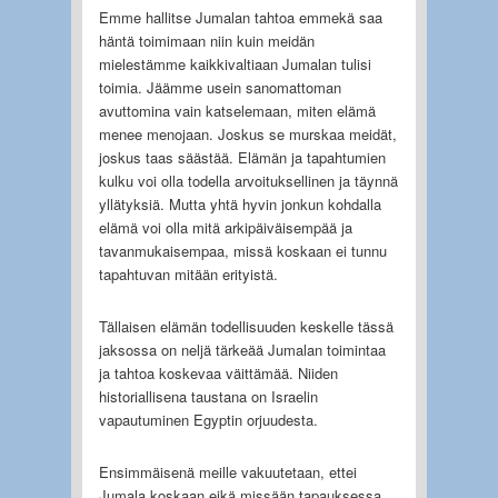
Emme hallitse Jumalan tahtoa emmekä saa
häntä toimimaan niin kuin meidän
mielestämme kaikkivaltiaan Jumalan tulisi
toimia. Jäämme usein sanomattoman
avuttomina vain katselemaan, miten elämä
menee menojaan. Joskus se murskaa meidät,
joskus taas säästää. Elämän ja tapahtumien
kulku voi olla todella arvoituksellinen ja täynnä
yllätyksiä. Mutta yhtä hyvin jonkun kohdalla
elämä voi olla mitä arkipäiväisempää ja
tavanmukaisempaa, missä koskaan ei tunnu
tapahtuvan mitään erityistä.
Tällaisen elämän todellisuuden keskelle tässä
jaksossa on neljä tärkeää Jumalan toimintaa
ja tahtoa koskevaa väittämää. Niiden
historiallisena taustana on Israelin
vapautuminen Egyptin orjuudesta.
Ensimmäisenä meille vakuutetaan, ettei
Jumala koskaan eikä missään tapauksessa