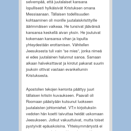
selvempää, että juutalaiset kansana
lopullisesti hylkäisivät Kristuksen omana
Messiaanaan. Tällaisen todellisuuden
kohtaaminen oli monille juutalaiskristityille
äärimmäisen vaikeaa. He tunsivat jäävänsä
kansansa keskellä aivan yksin. He joutuivat
kokemaan kansansa vihan ja lopulta
yhteydestään erottamisen. Vähitellen
Jeesuksesta tuli vain ”se mies”, jonka nimeä
ei edes juutalainen halunnut sanoa. Samaan
aikaan halveksittavat ja kirotut pakanat suurin
joukoin ottivat vastaan evankeliumin
Kristuksesta.
Apostolien tekojen kerronta päättyy juuri
tällaisen kriisiin kuvaukseen. Paavali oli
Roomaan päästyään kutsunut luokseen
juutalaisten johtomiehet. VT:n kirjoituksiin
vedoten hän koetti taivuttaa heidät uskomaan
Jeesukseen. Jotkut vakuuttuivat, mutta toiset
pystyivät epäuskoisina. Yhteisymmärrystä ei