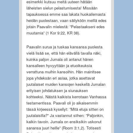
esimerkki kutsuu meitä uuteen hätään
läheisten sielun pelastumisesta! Missään
tapauksessa emme saa lakata huokailemasta
heidän puolestaan, vaan säilyköön meillä edes
jotain Paavalin mielestä: ”Pelastaakseni edes
muutamia” (1 Kor 9:22, KR 38).
Paavalin surua ja tuskaa kansansa puolesta
vielä lisää se, että hän elävällä tavalla näki,
kuinka paljon Jumala oli antanut hänen
kansalleen hyvyyttään ja etuoikeuksia
verrattuna muihin kansoihin. Hän mainitsee
jopa yhdeksän eri asiaa, jotka asettavat
juutalaiset muiden kansojen keskellä Jumalan
erityisen johdatuksen ja siunauksen
kohteeksi. Näistä kaikista kerrotaan Vanhassa
testamentissa. Paavali oli jo aikaisemmin
tässä kirjeessä kysellyt: ”Mitä etuja sitten on
juutalaisilla?” Ja vastannut siihen: ”Paljonkin,
kaikin tavoin. Jumala on ensiksikin uskonut
sanansa juuri heille” (Room 3:1,2). Totisesti