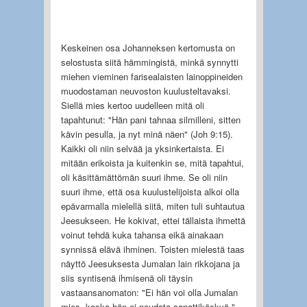
Keskeinen osa Johanneksen kertomusta on
selostusta siitä hämmingistä, minkä synnytti
miehen vieminen farisealaisten lainoppineiden
muodostaman neuvoston kuulusteltavaksi.
Siellä mies kertoo uudelleen mitä oli
tapahtunut: "Hän pani tahnaa silmilleni, sitten
kävin pesulla, ja nyt minä näen" (Joh 9:15).
Kaikki oli niin selvää ja yksinkertaista. Ei
mitään erikoista ja kuitenkin se, mitä tapahtui,
oli käsittämättömän suuri ihme. Se oli niin
suuri ihme, että osa kuulustelijoista alkoi olla
epävarmalla mielellä siitä, miten tuli suhtautua
Jeesukseen. He kokivat, ettei tällaista ihmettä
voinut tehdä kuka tahansa eikä ainakaan
synnissä elävä ihminen. Toisten mielestä taas
näyttö Jeesuksesta Jumalan lain rikkojana ja
siis syntisenä ihmisenä oli täysin
vastaansanomaton: "Ei hän voi olla Jumalan
mies, koska hän ei noudata sapattikäskyä."