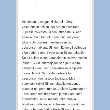
Aikoinaan kuningas Hiskia oli tehnyt
vesitunnelin kallion läpi Kidronin laakson
kupeella olevasta Giihon lähteestä Siiloan
altaalle. Näin hän oli turvannut piirityksen
aikana Jerusalemin veden saannin.
Jeesuksen aikana Giihonin lähde oli peitossa
eikä tiedetty mistä vesi tulee Siiloan altaalle.
Se oli silloin ainoa Jerusalemin "elävän veden
lähde". Siksi lehtimajajuhlissa juuri sieltä
kannettiin vesi riemun raikuessa temppeliin
juomauhriksi. Nyt tästä vedestä tuli
Jeesuksen tunnusteon todistaja. Eivät
suinkaan kaikki Siiloan altaalla kasvonsa
pesseet ole parantuneet. Jälleen kyseessä on
Jeesuksen ainutkertainen ja ainutlaatuinen
tunnusteko, se oli merkki, joka omalla
tavallaan todistaa, että Jeesus on maailman
valo. Johannes kääntääkin Siiloan nimen