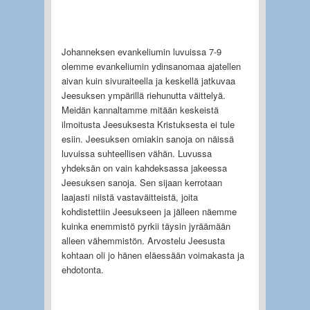
Johanneksen evankeliumin luvuissa 7-9
olemme evankeliumin ydinsanomaa ajatellen
aivan kuin sivuraiteella ja keskellä jatkuvaa
Jeesuksen ympärillä riehunutta väittelyä.
Meidän kannaltamme mitään keskeistä
ilmoitusta Jeesuksesta Kristuksesta ei tule
esiin. Jeesuksen omiakin sanoja on näissä
luvuissa suhteellisen vähän. Luvussa
yhdeksän on vain kahdeksassa jakeessa
Jeesuksen sanoja. Sen sijaan kerrotaan
laajasti niistä vastaväitteistä, joita
kohdistettiin Jeesukseen ja jälleen näemme
kuinka enemmistö pyrkii täysin jyräämään
alleen vähemmistön. Arvostelu Jeesusta
kohtaan oli jo hänen eläessään voimakasta ja
ehdotonta.