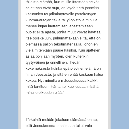
tällaista elämää, kun muille itsestään selvät
asiatkaan eivät suju, en löydä tietä jonnekin
katutöiden tai jalkakäytävälle pysäköityjen
kuorma-autojen takia tai yliopistolla minulla
menee kirjan luettamisen järjestämiseen
puolet siitä ajasta, jonka muut voivat käyttää
itse opiskeluun, puhumattakaan siitä, että on
olemassa paljon tekstimateriaalia, johon en
vielä mitenkään pääse käsiksi. Kun ajattelen
asiaa pohjiaan myöten, olen kuitenkin
tyytyväinen ja onnellinen. Tiedän
kokemuksesta kuinka epätoivoinen elämä on
ilman Jeesusta, ja sitä en enää koskaan halua
kokea. Nyt minulla o n Jeesuksessa kaikki,
mitä tarvitsen. Hän antoi kuollessaan ristillä
minulle oikeuden elää."
Tärkeintä meidän jokaisen elämässä on se,
että Jeesuksessa maailmaan tullut valo