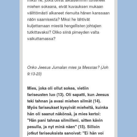
miehen sokeana, eivät kuvauksen mukaan
välittömästi alkaneet riemuita hänen kanssaan
näön saamisesta? Miksi he lähtivät
kuljettamaan miestä hengellisten johtajien
tutkittavaksi? Oliko siinä pimeyden valta
vaikuttamassa?
Onko Jeesus Jumalan mies ja Messias? (Joh
9:13-23)
Mies, joka oli ollut sokea, vietiin
fariseusten luo (13). Oli sapatti, kun Jeesus
teki tahnan ja avasi miehen silmät (14).
Myös fariseukset kysyivät mieheltä, kuinka
hän oli saanut näkönsä, ja mies kertoi:
"Hän pani tahnaa silmilleni, sitten kävin
pesulla, ja nyt minä näen" (15). Silloin
jotkut fariseuksista sanoivat: "Ei hän voi