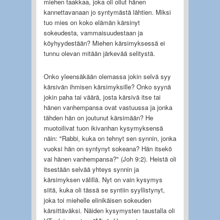
miehen taakkaa, joka oli ollut hänen
kannettavanaan jo syntymästä lähtien. Miksi
tuo mies on koko elämän kärsinyt
sokeudesta, vammaisuudestaan ja
köyhyydestään? Miehen kärsimyksessä ei
tunnu olevan mitään järkevää selitystä.
Onko yleensäkään olemassa jokin selvä syy
kärsivän ihmisen kärsimyksille? Onko syynä
jokin paha tai väärä, josta kärsivä itse tai
hänen vanhempansa ovat vastuussa ja jonka
tähden hän on joutunut kärsimään? He
muotoilivat tuon ikivanhan kysymyksensä
näin: "Rabbi, kuka on tehnyt sen synnin, jonka
vuoksi hän on syntynyt sokeana? Hän itsekö
vai hänen vanhempansa?" (Joh 9:2). Heistä oli
itsestään selvää yhteys synnin ja
kärsimyksen välillä. Nyt on vain kysymys
siitä, kuka oli tässä se syntiin syyllistynyt,
joka toi miehelle elinikäisen sokeuden
kärsittäväksi. Näiden kysymysten taustalla oli