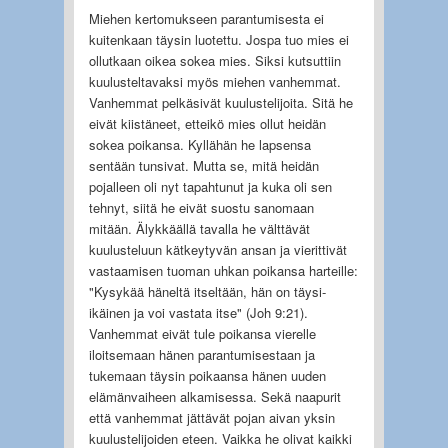
Miehen kertomukseen parantumisesta ei
kuitenkaan täysin luotettu. Jospa tuo mies ei
ollutkaan oikea sokea mies. Siksi kutsuttiin
kuulusteltavaksi myös miehen vanhemmat.
Vanhemmat pelkäsivät kuulustelijoita. Sitä he
eivät kiistäneet, etteikö mies ollut heidän
sokea poikansa. Kyllähän he lapsensa
sentään tunsivat. Mutta se, mitä heidän
pojalleen oli nyt tapahtunut ja kuka oli sen
tehnyt, siitä he eivät suostu sanomaan
mitään. Älykkäällä tavalla he välttävät
kuulusteluun kätkeytyvän ansan ja vierittivät
vastaamisen tuoman uhkan poikansa harteille:
"Kysykää häneltä itseltään, hän on täysi-
ikäinen ja voi vastata itse" (Joh 9:21).
Vanhemmat eivät tule poikansa vierelle
iloitsemaan hänen parantumisestaan ja
tukemaan täysin poikaansa hänen uuden
elämänvaiheen alkamisessa. Sekä naapurit
että vanhemmat jättävät pojan aivan yksin
kuulustelijoiden eteen. Vaikka he olivat kaikki