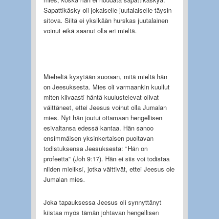
Sapattikäsky oli jokaiselle juutalaiselle täysin
sitova. Siitä ei yksikään hurskas juutalainen
voinut eikä saanut olla eri mieltä.
Mieheltä kysytään suoraan, mitä mieltä hän
on Jeesuksesta. Mies oli varmaankin kuullut
miten kiivaasti häntä kuulustelevat olivat
väittäneet, ettei Jeesus voinut olla Jumalan
mies. Nyt hän joutui ottamaan hengellisen
esivaltansa edessä kantaa. Hän sanoo
ensimmäisen yksinkertaisen puoltavan
todistuksensa Jeesuksesta: "Hän on
profeetta" (Joh 9:17). Hän ei siis voi todistaa
niiden mieliksi, jotka väittivät, ettei Jeesus ole
Jumalan mies.
Joka tapauksessa Jeesus oli synnyttänyt
kiistaa myös tämän johtavan hengellisen