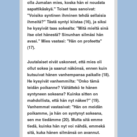
olla Jumalan mies, koska hän ei noudata
sapattikäskyä." Toiset taas sanoivat:
"Voisiko syntinen ihminen tehdä sellaisia
ihmeitä?" Tästä syntyi kiistaa (16), ja siksi
he kysyivät taas sokealta: "Mitä mieltä sinä
itse olet hänestä? Sinunhan silmäsi hän
avasi." Mies vastasi: "Hän on profeetta"
(17).
Juutalaiset eivät uskoneet, että mies oli
ollut sokea ja saanut näkönsä, ennen kuin
kutsuivat hänen vanhempansa paikalle (18).
He kysyivät vanhemmilta: "Onko tämä
teidän poikanne? Väitättekö te hänen
syntyneen sokeana? Kuinka sitten on
mahdollista, että hän nyt näkee?" (19).
Vanhemmat vastasivat: "Hän on meidän
poikamme, ja hän on syntynyt sokeana,
sen me tiedämme (20). Mutta sitä emme
tiedä, kuinka hän nyt voi nähdä, emmekä
sitä, kuka hänen silmänsä on avannut.