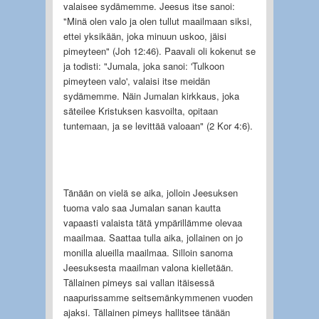
valaisee sydämemme. Jeesus itse sanoi:
"Minä olen valo ja olen tullut maailmaan siksi,
ettei yksikään, joka minuun uskoo, jäisi
pimeyteen" (Joh 12:46). Paavali oli kokenut se
ja todisti: "Jumala, joka sanoi: 'Tulkoon
pimeyteen valo', valaisi itse meidän
sydämemme. Näin Jumalan kirkkaus, joka
säteilee Kristuksen kasvoilta, opitaan
tuntemaan, ja se levittää valoaan" (2 Kor 4:6).
Tänään on vielä se aika, jolloin Jeesuksen
tuoma valo saa Jumalan sanan kautta
vapaasti valaista tätä ympärillämme olevaa
maailmaa. Saattaa tulla aika, jollainen on jo
monilla alueilla maailmaa. Silloin sanoma
Jeesuksesta maailman valona kielletään.
Tällainen pimeys sai vallan itäisessä
naapurissamme seitsemänkymmenen vuoden
ajaksi. Tällainen pimeys hallitsee tänään