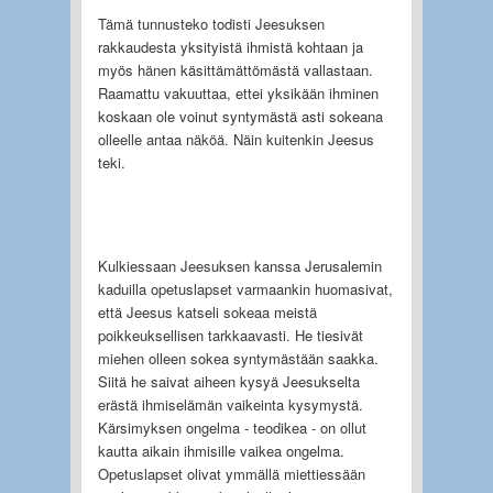
Tämä tunnusteko todisti Jeesuksen
rakkaudesta yksityistä ihmistä kohtaan ja
myös hänen käsittämättömästä vallastaan.
Raamattu vakuuttaa, ettei yksikään ihminen
koskaan ole voinut syntymästä asti sokeana
olleelle antaa näköä. Näin kuitenkin Jeesus
teki.
Kulkiessaan Jeesuksen kanssa Jerusalemin
kaduilla opetuslapset varmaankin huomasivat,
että Jeesus katseli sokeaa meistä
poikkeuksellisen tarkkaavasti. He tiesivät
miehen olleen sokea syntymästään saakka.
Siitä he saivat aiheen kysyä Jeesukselta
erästä ihmiselämän vaikeinta kysymystä.
Kärsimyksen ongelma - teodikea - on ollut
kautta aikain ihmisille vaikea ongelma.
Opetuslapset olivat ymmällä miettiessään