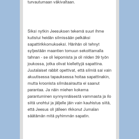
turvautumaan väkivaltaan.
Siksi nytkin Jeesuksen tekemä suuri ihme
kutistui heidän silmissään pelkäksi
sapattirikkomukseksi. Hänhän oli tehnyt
syljestään maantien tomuun sekoittamalla
tahnan - se oli leipomista ja oli niiden 39 työn
joukossa, jotka olivat kiellettyjä sapattina.
Juutalaiset rabbit opettivat, että silmiä sai vain
akuutisessa tapauksessa hoitaa sapattinakin,
mutta kroonista silmäsairautta ei saanut
parantaa. Ja näin miehen kokema
parantuminen synnynnäisestä vammasta ja ilo
siitä unohtui ja jäljelle jäin vain kauhistus siitä,
että Jeesus oli jälleen rikkonut Jumalan
säätämän mitä pyhimmän sapatin.