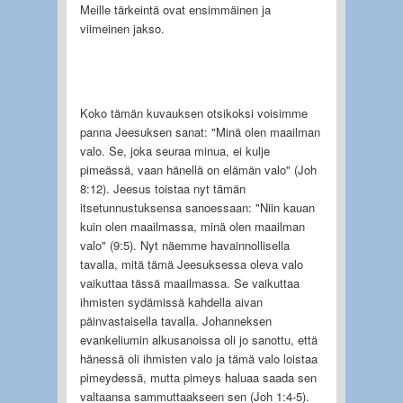
Meille tärkeintä ovat ensimmäinen ja
viimeinen jakso.
Koko tämän kuvauksen otsikoksi voisimme
panna Jeesuksen sanat: "Minä olen maailman
valo. Se, joka seuraa minua, ei kulje
pimeässä, vaan hänellä on elämän valo" (Joh
8:12). Jeesus toistaa nyt tämän
itsetunnustuksensa sanoessaan: "Niin kauan
kuin olen maailmassa, minä olen maailman
valo" (9:5). Nyt näemme havainnollisella
tavalla, mitä tämä Jeesuksessa oleva valo
vaikuttaa tässä maailmassa. Se vaikuttaa
ihmisten sydämissä kahdella aivan
päinvastaisella tavalla. Johanneksen
evankeliumin alkusanoissa oli jo sanottu, että
hänessä oli ihmisten valo ja tämä valo loistaa
pimeydessä, mutta pimeys haluaa saada sen
valtaansa sammuttaakseen sen (Joh 1:4-5).