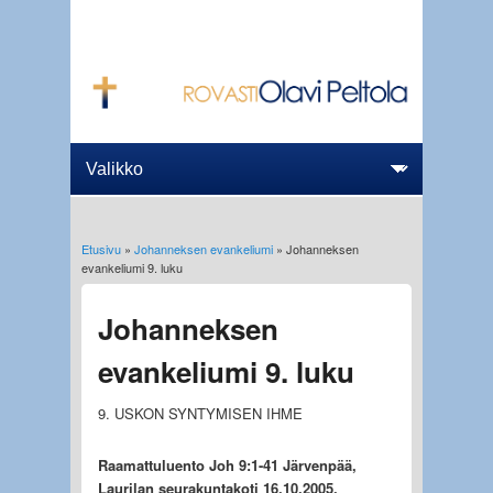
Etusivu
»
Johanneksen evankeliumi
» Johanneksen
Olet täällä
evankeliumi 9. luku
Johanneksen
evankeliumi 9. luku
9. USKON SYNTYMISEN IHME
Raamattuluento Joh 9:1-41 Järvenpää,
Laurilan seurakuntakoti 16.10.2005.