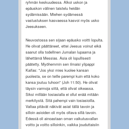
ryhmän keskuudessa. Alkoi uskon ja
epäuskon välinen taistelu heidän
sydämissään. Miehen sydämessä
vastustuksen kasvaessa kasvoi myös usko
Jeesukseen.
Neuvostossa sen sijaan epäusko voitti lopulta.
He olivat päättäneet, ettei Jeesus voinut eikä
saanut olla todellinen Jumalan lupaama ja
lähettämä Messias. Asia oli lopullisesti
päätetty. Myöhemmin sen ilmaisi ylipappi
Kaifas: "Jos yksi mies kuolee kansan
puolesta, se on teille parempi kuin että koko
kansa joutuu tuhoon" (Joh 11:50). He olivat
täysin varmoja siitä, että olivat oikeassa.
Siksi millään tosiasialla ei ollut enää mitään
merkitystä. Sitä pahempi vain tosiasioilla.
Valtaa pitävät näkivät asiat tällä tavoin ja
silloin asioiden oli myös oltava sillä tavoin.
Edessä oli ainoastaan oman vaikutusvallan
voitto ja voitto silloinkin, vaikka jouduttaisiin