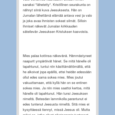
sanaksi "lähetetty". Kristillinen seurakunta on
nähnyt siinä kuva Jeesuksesta. Hän on
Jumalan lähettämä elämää antava vesi ja valo
ja joka avaa ihmisten sokeat silmät. Silloin
ihmiset näkevät Jumalan kirkkauden
säteilevän Jeesuksen Kristuksen kasvoista.
Mies palaa kotiinsa näkevänä. Hämmästyneet
naapurit ympäröivät hänet. Se mitä hänelle oli
tapahtunut, tuntui niin käsittämättömältä, että
he alkoivat jopa epäillä, ettei heidän edessään
ollut edes sama sokea mies. Mies joutui
vakuuttamaan, että kyllä hän on se entinen
sokea mies. Ja niin mies saattoi kertoa, mitä
hänelle oli tapahtunut. Hän tunsi Jeesuksen
nimeltä. Betesdan lammikolla parantunut ei
edes tuntenut Jeesusta nimeltä. Sitä mies ei
kysyttäessä tiennyt, missä Jeesus oli. Mutta
miksi ne, jotka olivat aikaisemmin tunteneet