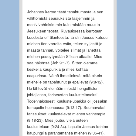
Johannes kertoo tästä tapahtumasta ja sen
välittömistä seurauksista laajemmin ja
monivivahteisimmin kuin mistään muusta
Jeesuksen teosta. Kuvauksessa kerrotaan
kuudesta eri tilanteesta. Ensin Jeesus kutsuu
miehen tien varrelta esiin, tekee syljestä ja
maasta tahnan, voitelee silmät ja lähettää
miehen peseytymään Siiloan altaalle. Mies
saa näkönsä (Joh 9:1-7). Sitten olemme
keskellä kaupunkia ja mies kohtaa
naapurinsa. Nämä ihmettelevät mitä oikein
miehelle on tapahtunut ja epäilevät (9:8-12).
He lähtevät viemään miestä hengellisten
johtajiensa, fariseusten kuulusteltavaksi.
Todennäköisesti kuulustelupaikka oli jossakin
temppelin huoneessa (9:13-17). Seuraavaksi
fariseukset kuulustelevat miehen vanhempia
(9:18-23). Mies joutuu vielä uuteen
kuulusteluun (9:24-34). Lopulta Jeesus kohtaa
kaupungilla parantamansa miehen (9:35-41).