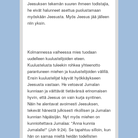
Jeesuksen tekemän suuren ihmeen todistajia,
he eivät halunneet asettua puolustamaan
myöskään Jeesusta. Myös Jeesus jää jälleen
niin yksin.
Kolmannessa vaiheessa mies tuodaan
uudelleen kuulustelijoiden eteen.
Kuulustelusta tuleekin rohkea yhteenotto
parantuneen miehen ja kuulustelijoiden välillä.
Ensin kuulustelijat käyvät hyökkäykseen
Jeesusta vastaan. He vetoavat Jumalan
kunniaan ja väittävät tietävänsä erinomaisen
hyvin, että Jeesus on vain kurja syntinen.
Näin he alentavat avoimesti Jeesuksen,
tekevät hänestä julkisesti rikollisen ja Jumalan
kunnian häpäisijän. Nyt myös miehen on
kunnioitettava Jumalaa: "Anna kunnia
Jumalalle!" (Joh 9:24). Se tapahtuu silloin, kun
hän on samaa mieltä heidän todellisten