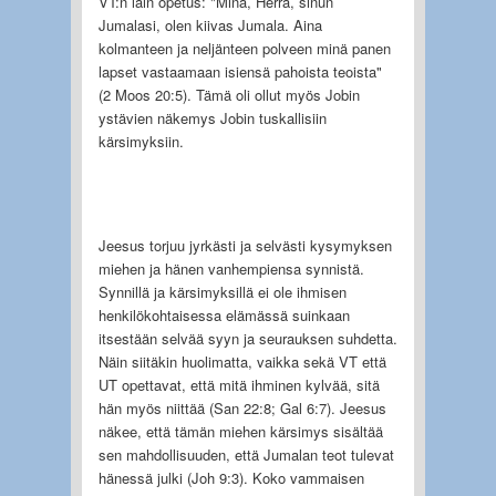
VT:n lain opetus: "Minä, Herra, sinun
Jumalasi, olen kiivas Jumala. Aina
kolmanteen ja neljänteen polveen minä panen
lapset vastaamaan isiensä pahoista teoista"
(2 Moos 20:5). Tämä oli ollut myös Jobin
ystävien näkemys Jobin tuskallisiin
kärsimyksiin.
Jeesus torjuu jyrkästi ja selvästi kysymyksen
miehen ja hänen vanhempiensa synnistä.
Synnillä ja kärsimyksillä ei ole ihmisen
henkilökohtaisessa elämässä suinkaan
itsestään selvää syyn ja seurauksen suhdetta.
Näin siitäkin huolimatta, vaikka sekä VT että
UT opettavat, että mitä ihminen kylvää, sitä
hän myös niittää (San 22:8; Gal 6:7). Jeesus
näkee, että tämän miehen kärsimys sisältää
sen mahdollisuuden, että Jumalan teot tulevat
hänessä julki (Joh 9:3). Koko vammaisen