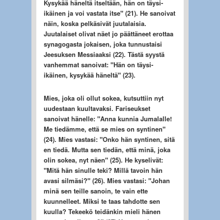
Kysykää häneltä itseltään, hän on täysi-
ikäinen ja voi vastata itse" (21). He sanoivat
näin, koska pelkäsivät juutalaisia.
Juutalaiset olivat näet jo päättäneet erottaa
synagogasta jokaisen, joka tunnustaisi
Jeesuksen Messiaaksi (22). Tästä syystä
vanhemmat sanoivat: "Hän on täysi-
ikäinen, kysykää häneltä" (23).
Mies, joka oli ollut sokea, kutsuttiin nyt
uudestaan kuultavaksi. Fariseukset
sanoivat hänelle: "Anna kunnia Jumalalle!
Me tiedämme, että se mies on syntinen"
(24). Mies vastasi: "Onko hän syntinen, sitä
en tiedä. Mutta sen tiedän, että minä, joka
olin sokea, nyt näen" (25). He kyselivät:
"Mitä hän sinulle teki? Millä tavoin hän
avasi silmäsi?" (26). Mies vastasi: "Johan
minä sen teille sanoin, te vain ette
kuunnelleet. Miksi te taas tahdotte sen
kuulla? Tekeekö teidänkin mieli hänen