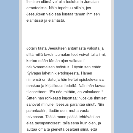
ihmisen elämä voi olla todistusta Jumalan
armoteoista. Näin tapahtuu silloin, jos
Jeesuksen valo saa loistaa tämän ihmisen
elämässä ja elämästä.
Jotain tästä Jeesuksen antamasta valosta ja
siitä millä tavoin Jumalan teot voivat tulla ilmi,
kertoo erään tämän ajan vaikeasti
näkövammaisen todistus. Löysin sen erään
Kylväjän lähetin kiertokirjeestä. Hänen
nimensä on Satu ja hän kertoi opiskelevansa
ranskaa ja kirjallisuustiedettä. Näin hän kuvaa
tilannettaan: "En näe mitään, en valoakaan."
Sitten hän rohkeasti kirjoittaa: "Joskus ihmiset
sanovat minulle: 'Jeesus parantaa sinut'. Niin
parantaakin, tiedän sen, mutta vasta
taivaassa. Täällä maan päällä tehtäväni on
elää täysipainoisesti tällaisena kuin olen, ja
auttaa omalta pieneltä osaltani siinä, että