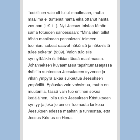
Todellinen valo oli tullut maailmaan, mutta
maailma ei tuntenut häntä eikä ottanut häntä
vastaan (1:9-11). Nyt Jeesus toistaa tämän
sama totuuden sanoessaan: "Minä olen tullut
tähän maailmaan pannakseni toimeen
tuomion: sokeat saavat näkönsä ja näkevistä
tulee sokeita" (9:39). Valon tulo siis
synnyttääkin ristiriidan tässä maailmassa.
Johanneksen kuvaamassa tapahtumasarjassa
ristiriita suhteessa Jeesukseen syvenee ja
vihan ympyrä alkaa sulkeutua Jeesuksen
ympärillä. Epäusko vain vahvistuu, mutta on
muutamia, tässä vain tuo entinen sokea
kerjäläinen, jolla usko Jeesuksen Kristukseen
syntyy ja joka jo ennen Tuomasta lankeaa
Jeesuksen edessä maahan ja tunnustaa, että
Jeesus Kristus on Herra.