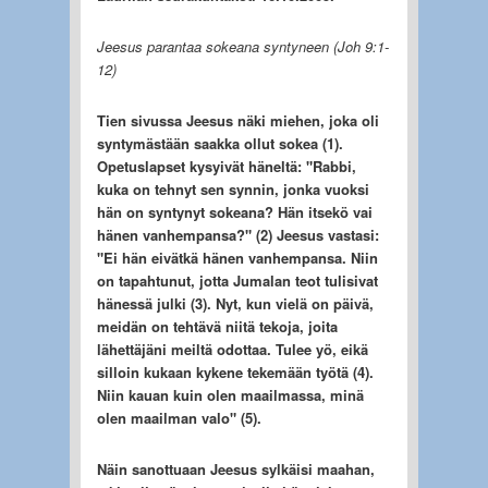
Jeesus parantaa sokeana syntyneen (Joh 9:1-
12)
Tien sivussa Jeesus näki miehen, joka oli
syntymästään saakka ollut sokea (1).
Opetuslapset kysyivät häneltä: "Rabbi,
kuka on tehnyt sen synnin, jonka vuoksi
hän on syntynyt sokeana? Hän itsekö vai
hänen vanhempansa?" (2) Jeesus vastasi:
"Ei hän eivätkä hänen vanhempansa. Niin
on tapahtunut, jotta Jumalan teot tulisivat
hänessä julki (3). Nyt, kun vielä on päivä,
meidän on tehtävä niitä tekoja, joita
lähettäjäni meiltä odottaa. Tulee yö, eikä
silloin kukaan kykene tekemään työtä (4).
Niin kauan kuin olen maailmassa, minä
olen maailman valo" (5).
Näin sanottuaan Jeesus sylkäisi maahan,