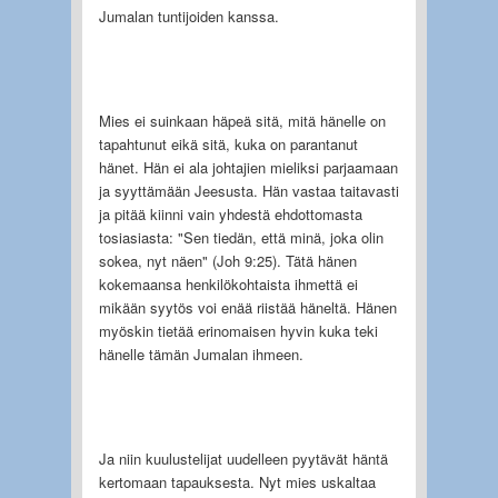
Jumalan tuntijoiden kanssa.
Mies ei suinkaan häpeä sitä, mitä hänelle on
tapahtunut eikä sitä, kuka on parantanut
hänet. Hän ei ala johtajien mieliksi parjaamaan
ja syyttämään Jeesusta. Hän vastaa taitavasti
ja pitää kiinni vain yhdestä ehdottomasta
tosiasiasta: "Sen tiedän, että minä, joka olin
sokea, nyt näen" (Joh 9:25). Tätä hänen
kokemaansa henkilökohtaista ihmettä ei
mikään syytös voi enää riistää häneltä. Hänen
myöskin tietää erinomaisen hyvin kuka teki
hänelle tämän Jumalan ihmeen.
Ja niin kuulustelijat uudelleen pyytävät häntä
kertomaan tapauksesta. Nyt mies uskaltaa