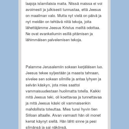
laajoja islamilaisia maita. Niissä maissa ei voi
avoimesti ja julkisesti tunnustaa, että Jeesus
on maailman valo. Mutta nyt vielä on päivä ja
nyt meidän on tehtävä niitä tekoja, joita
lähettäjämme Jeesus Kristus meiltä odottaa.
Ne ovat evankeliumin esillä pitämisen ja
lähimmäisen palvelemisen tekoja.
Palamme Jerusalemiin sokean kerjäläisen luo.
Jeesus tekee syljestään ja maasta tahnaan,
sivelee sen sokean silmille ja antaa lyhyen ja
selvän käskyn, jota mies saattoi
vammaisuudestaan huolimatta totella. Kaikki
mitä Jeesus teki, oli koettavaa ja tunnettavaa
ja mitä Jeesus käski oli vammaisenkin
mahdollista toteuttaa. Mies tunsi hyvin tien
Siiloan altaalle. Aivan varmasti hän oli monet
kerrat käynyt siellä. Hän lähti sinne ja pesi
silmänsä ja sai näkönsä.