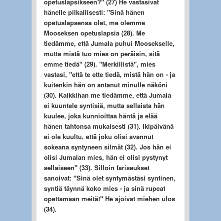
opetuslapsikseen?" (27) He vastasivat
hänelle pilkallisesti: "Sinä hänen
opetuslapsensa olet, me olemme
Mooseksen opetuslapsia (28). Me
tiedämme, että Jumala puhui Moosekselle,
mutta mistä tuo mies on peräisin, sitä
emme tiedä" (29). "Merkillistä", mies
vastasi, "että te ette tiedä, mistä hän on - ja
kuitenkin hän on antanut minulle näköni
(30). Kaikkihan me tiedämme, että Jumala
ei kuuntele syntisiä, mutta sellaista hän
kuulee, joka kunnioittaa häntä ja elää
hänen tahtonsa mukaisesti (31). Ikipäivänä
ei ole kuultu, että joku olisi avannut
sokeana syntyneen silmät (32). Jos hän ei
olisi Jumalan mies, hän ei olisi pystynyt
sellaiseen" (33). Silloin fariseukset
sanoivat: "Sinä olet syntymästäsi syntinen,
syntiä täynnä koko mies - ja sinä rupeat
opettamaan meitä!" He ajoivat miehen ulos
(34).