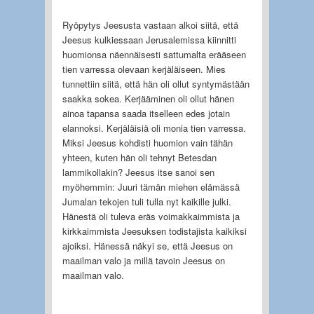
Ryöpytys Jeesusta vastaan alkoi siitä, että
Jeesus kulkiessaan Jerusalemissa kiinnitti
huomionsa näennäisesti sattumalta erääseen
tien varressa olevaan kerjäläiseen. Mies
tunnettiin siitä, että hän oli ollut syntymästään
saakka sokea. Kerjääminen oli ollut hänen
ainoa tapansa saada itselleen edes jotain
elannoksi. Kerjäläisiä oli monia tien varressa.
Miksi Jeesus kohdisti huomion vain tähän
yhteen, kuten hän oli tehnyt Betesdan
lammikollakin? Jeesus itse sanoi sen
myöhemmin: Juuri tämän miehen elämässä
Jumalan tekojen tuli tulla nyt kaikille julki.
Hänestä oli tuleva eräs voimakkaimmista ja
kirkkaimmista Jeesuksen todistajista kaikiksi
ajoiksi. Hänessä näkyi se, että Jeesus on
maailman valo ja millä tavoin Jeesus on
maailman valo.