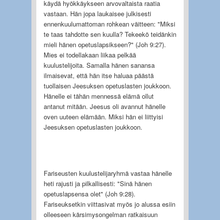
käydä hyökkäykseen arvovaltaista raatia
vastaan. Hän jopa laukaisee julkisesti
ennenkuulumattoman rohkean väitteen: "Miksi
te taas tahdotte sen kuulla? Tekeekö teidänkin
mieli hänen opetuslapsikseen?" (Joh 9:27).
Mies ei todellakaan liikaa pelkää
kuulustelijoita. Samalla hänen sanansa
ilmaisevat, että hän itse haluaa päästä
tuollaisen Jeesuksen opetuslasten joukkoon.
Hänelle ei tähän mennessä elämä ollut
antanut mitään. Jeesus oli avannut hänelle
oven uuteen elämään. Miksi hän ei liittyisi
Jeesuksen opetuslasten joukkoon.
Fariseusten kuulustelijaryhmä vastaa hänelle
heti rajusti ja pilkallisesti: "Sinä hänen
opetuslapsensa olet" (Joh 9:28).
Fariseuksetkin viittasivat myös jo alussa esiin
olleeseen kärsimysongelman ratkaisuun