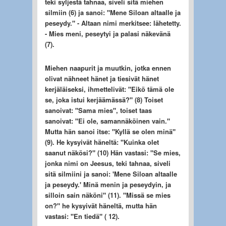
teki syljestä tahnaa, siveli sitä miehen
silmiin (6) ja sanoi: "Mene Siloan altaalle ja
peseydy." - Altaan nimi merkitsee: lähetetty.
- Mies meni, peseytyi ja palasi näkevänä
(7).
Miehen naapurit ja muutkin, jotka ennen
olivat nähneet hänet ja tiesivät hänet
kerjäläiseksi, ihmettelivät: "Eikö tämä ole
se, joka istui kerjäämässä?" (8) Toiset
sanoivat: "Sama mies", toiset taas
sanoivat: "Ei ole, samannäköinen vain."
Mutta hän sanoi itse: "Kyllä se olen minä"
(9). He kysyivät häneltä: "Kuinka olet
saanut näkösi?" (10) Hän vastasi: "Se mies,
jonka nimi on Jeesus, teki tahnaa, siveli
sitä silmiini ja sanoi: 'Mene Siloan altaalle
ja peseydy.' Minä menin ja peseydyin, ja
silloin sain näköni" (11). "Missä se mies
on?" he kysyivät häneltä, mutta hän
vastasi: "En tiedä" (
12).