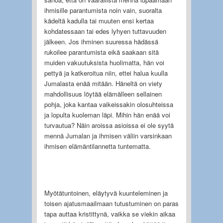
ihmisille parantumista noin vain, suoralta
kädeltä kadulla tai muuten ensi kertaa
kohdatessaan tai edes lyhyen tuttavuuden
jälkeen. Jos ihminen suuressa hädässä
rukoilee parantumista eikä saakaan sitä
muiden vakuutuksista huolimatta, hän voi
pettyä ja katkeroitua niin, ettei halua kuulla
Jumalasta enää mitään. Häneltä on viety
mahdollisuus löytää elämälleen sellainen
pohja, joka kantaa vaikeissakin olosuhteissa
ja lopulta kuoleman läpi. Mihin hän enää voi
turvautua? Näin aroissa asioissa ei ole syytä
mennä Jumalan ja ihmisen väliin varsinkaan
ihmisen elämäntilannetta tuntematta.
Myötätuntoinen, eläytyvä kuunteleminen ja
toisen ajatusmaailmaan tutustuminen on paras
tapa auttaa kristittynä, vaikka se viekin aikaa