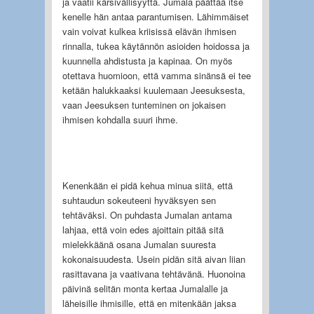
ja vaatii kärsivällisyyttä. Jumala päättää itse
kenelle hän antaa parantumisen. Lähimmäiset
vain voivat kulkea kriisissä elävän ihmisen
rinnalla, tukea käytännön asioiden hoidossa ja
kuunnella ahdistusta ja kapinaa. On myös
otettava huomioon, että vamma sinänsä ei tee
ketään halukkaaksi kuulemaan Jeesuksesta,
vaan Jeesuksen tunteminen on jokaisen
ihmisen kohdalla suuri ihme.
Kenenkään ei pidä kehua minua siitä, että
suhtaudun sokeuteeni hyväksyen sen
tehtäväksi. On puhdasta Jumalan antama
lahjaa, että voin edes ajoittain pitää sitä
mielekkäänä osana Jumalan suuresta
kokonaisuudesta. Usein pidän sitä aivan liian
rasittavana ja vaativana tehtävänä. Huonoina
päivinä selitän monta kertaa Jumalalle ja
läheisille ihmisille, että en mitenkään jaksa