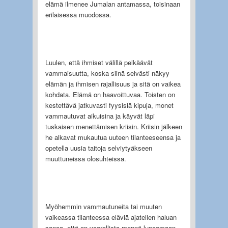
elämä ilmenee Jumalan antamassa, toisinaan
erilaisessa muodossa.
Luulen, että ihmiset välillä pelkäävät
vammaisuutta, koska siinä selvästi näkyy
elämän ja ihmisen rajallisuus ja sitä on vaikea
kohdata. Elämä on haavoittuvaa. Toisten on
kestettävä jatkuvasti fyysisiä kipuja, monet
vammautuvat aikuisina ja käyvät läpi
tuskaisen menettämisen kriisin. Kriisin jälkeen
he alkavat mukautua uuteen tilanteeseensa ja
opetella uusia taitoja selviytyäkseen
muuttuneissa olosuhteissa.
Myöhemmin vammautuneita tai muuten
vaikeassa tilanteessa eläviä ajatellen haluan
sanoa, että on vaarallista mennä lupaamaan