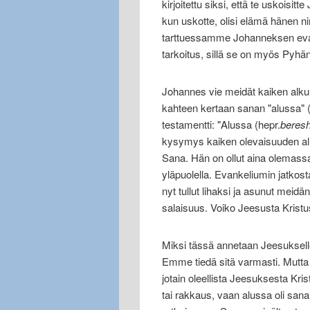
kirjoitettu siksi, että te uskoisit
kun uskotte, olisi elämä hänen n
tarttuessamme Johanneksen evanke
tarkoitus, sillä se on myös Pyhän
Johannes vie meidät kaiken alk
kahteen kertaan sanan "alussa" 
testamentti: "Alussa (hepr.
beresh
kysymys kaiken olevaisuuden alust
Sana. Hän on ollut aina olemassa
yläpuolella. Evankeliumin jatkos
nyt tullut lihaksi ja asunut me
salaisuus. Voiko Jeesusta Kris
Miksi tässä annetaan Jeesukselle
Emme tiedä sitä varmasti. Mutta 
jotain oleellista Jeesuksesta Kris
tai rakkaus, vaan alussa oli sana.