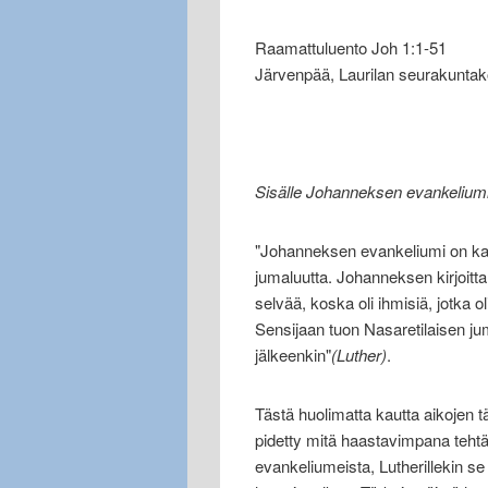
Raamattuluento Joh 1:1-51
Järvenpää, Laurilan seurakuntak
Sisälle Johanneksen evankeliumi
"Johanneksen evankeliumi on kaik
jumaluutta. Johanneksen kirjoitta
selvää, koska oli ihmisiä, jotka 
Sensijaan tuon Nasaretilaisen jum
jälkeenkin"
(Luther)
.
Tästä huolimatta kautta aikojen 
pidetty mitä haastavimpana tehtä
evankeliumeista, Lutherillekin se