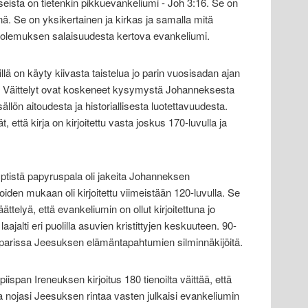
useista on tietenkin pikkuevankeliumi - Joh 3:16. Se on
ä. Se on yksikertainen ja kirkas ja samalla mitä
 olemuksen salaisuudesta kertova evankeliumi.
ä on käyty kiivasta taistelua jo parin vuosisadan ajan
. Väittelyt ovat koskeneet kysymystä Johanneksesta
sällön aitoudesta ja historiallisesta luotettavuudesta.
t, että kirja on kirjoitettu vasta joskus 170-luvulla ja
ptistä papyruspala oli jakeita Johanneksen
oiden mukaan oli kirjoitettu viimeistään 120-luvulla. Se
telyä, että evankeliumin on ollut kirjoitettuna jo
laajalti eri puolilla asuvien kristittyjen keskuuteen. 90-
jen parissa Jeesuksen elämäntapahtumien silminnäkijöitä.
 piispan Ireneuksen kirjoitus 180 tienoilta väittää, että
 nojasi Jeesuksen rintaa vasten julkaisi evankeliumin