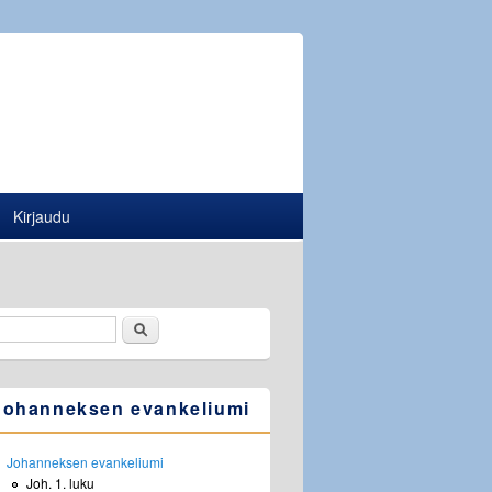
Kirjaudu
Etsi
Hakulomake
Johanneksen evankeliumi
Johanneksen evankeliumi
Joh. 1. luku