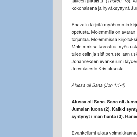
jälkeen julkaistu" (
Thurén, 18
). A
kokonaisena ja hyväksyttynä Jum
Paavalin kirjeitä myöhemmin kirj
opetusta. Molemmilla on avaran 
torjuntaa. Molemmissa kirjoituks
Molemmissa korostuu myös usk
tulee esiin ja sitä perustellaan u
Johanneksen evankeliumi täyde
Jeesuksesta Kristuksesta.
Alussa oli Sana (Joh 1:1-4)
Alussa oli Sana. Sana oli Jumal
Jumalan luona (2). Kaikki synt
syntynyt ilman häntä (3). Hänes
Evankeliumi alkaa voimakkaana, 