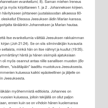
ohanneksen evankeliumi,
8). Saman miehen Ireneus
t ja myös kirjoittaneen 1. ja 2 . Johanneksen kirjeen.
n hävitykseen johtaneen juutalaissodan alkaessa 60-
ja oleskellut Efeossa Jeesuksen äidin Marian kanssa.
pohjalta tänäänkin Johanneksen ja Marian hautaa.
, että itse evankeliumia väittää Jeesuksen rakkaimman
kirjan (Joh 21:24). Se on siis silminnäkijän kuvausta
sellaista, minkä hän on itse nähnyt ja kuullut (19:35).
ja ymmärtänyt häntä ja hänen sisimpiä ajatuksiaan
 oli myös osannut antaa niille sanallisen muodon (
Bo
llinen, "sisältäpäin" laadittu muotokuva Jeesuksesta.
mmenien kuluessa kaikki epäoleellinen ja jäljelle on
isin Jeesuksesta.
rkkiäkään myöhemmistä editioista. Johannes on
uosien kuluessa, jolloin tekijällä on ollut paljon
teostaan, ennen kuin se on vihdoin hänen kuolemansa