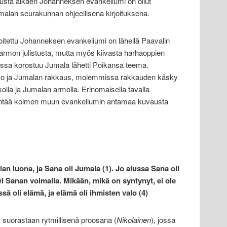
lusta alkaen Johanneksen evankeliumi on ollut
alan seurakunnan ohjeellisena kirjoituksena.
oitettu Johanneksen evankeliumi on lähellä Paavalin
armon julistusta, mutta myös kiivasta harhaoppien
issa korostuu Jumala lähetti Poikansa teema.
o ja Jumalan rakkaus, molemmissa rakkauden käsky
skolla ja Jumalan armolla. Erinomaisella tavalla
ntää kolmen muun evankeliumin antamaa kuvausta
an luona, ja Sana oli Jumala (1). Jo alussa Sana oli
yi Sanan voimalla. Mikään, mikä on syntynyt, ei ole
sä oli elämä, ja elämä oli ihmisten valo (4)
suorastaan rytmillisenä proosana (
Nikolainen
), jossa