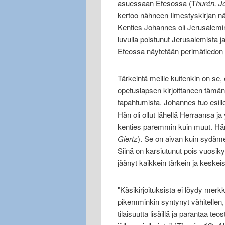
asuessaan Efesossa (T
hurén, J
kertoo nähneen Ilmestyskirjan näy
Kenties Johannes oli Jerusalemi
luvulla poistunut Jerusalemista 
Efeossa näytetään perimätiedon 
Tärkeintä meille kuitenkin on se
opetuslapsen kirjoittaneen tämän 
tapahtumista. Johannes tuo esille 
Hän oli ollut lähellä Herraansa 
kenties paremmin kuin muut. Hän
Giertz
). Se on aivan kuin sydäme
Siinä on karsiutunut pois vuosiky
jäänyt kaikkein tärkein ja keske
"Käsikirjoituksista ei löydy me
pikemminkin syntynyt vähitellen, v
tilaisuutta lisäillä ja parantaa 