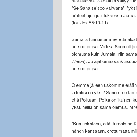
ratkaisevaa. Sanaan sisältyy tuo
"Se Sana seisoo vahvana", "yksi
profeettojen julistuksessa Jumala
(ks. Jes 55:10-11).
Samalla tunnustamme, että alusta
persoonansa. Vaikka Sana oli ja
olemusta kuin Jumala, niin sama
Theon
). Jo ajattomassa ikuisuu
persoonansa.
Olemme jälleen uskomme erään 
ja kaksi on yksi? Sanomme tä
että Poikaan. Poika on ikuinen ku
yksi, heillä on sama olemus. Mit
"Kun uskotaan, että Jumala on Kai
hänen kanssaan, erottumatta mil