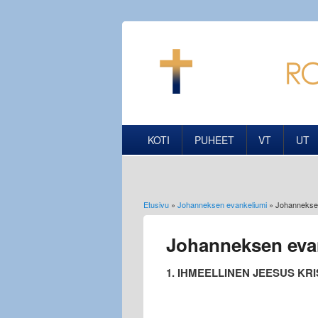
KOTI
PUHEET
VT
UT
Etusivu
»
Johanneksen evankeliumi
» Johanneksen
Olet täällä
Johanneksen evan
1. IHMEELLINEN JEESUS KR