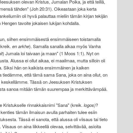
te Jeesuksen olevan Kristus, Jumalan Poika, ja että teillä,
imensä tähden" (Joh 20:31). Oikeastaan joka kerta
liumiin oli hyvä palauttaa mieliin tämän kirjan tekijän
 Hengen tavoite jokaisen lukijan kohdalla.
uun, siihen ensimmäisestä ensimmäiseen toistamalla
(kreik.
en arkhe
). Samalla sanalla alkaa myös Vanha
it
) Jumala loi taivaan ja maan" (1 Moos 1:1). Nyt on
a. Alussa ei ollut aikaa, ei maailmaa, mutta silloin oli
. Siksi hän on kaikista ensimmäinen ja kaiken
ta tiedämme, että tämä sama Sana, joka on aina ollut, on
idän keskellämme. Tässä on Jeesuksen Kristuksen
tusta sanoa mitään tämän suurempaa ja merkittävämpää.
 Kristukselle rinnakkaisnimi "Sana" (kreik.
logos)
?
kenties tämän ilmaisun avulla parhaiten tulee esiin
tuksesta. Tässä ei sanota, että alussa oli viisaus tai tieto
 Viisaus on aina liikkeellä olevaa, selvittävää, asioita