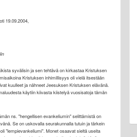
oti 19.09.2004,
in
ista syvälisin ja sen tehtävä on kirkastaa Kristuksen
misaikoina Kristuksen inhimillisyys oli vielä itsestään
olivat kuulleet ja nähneet Jeesuksen Kristuksen elävänä.
aluudesta käytiin kiivasta kiistelyä vuosisatoja tämän
tämän ns. "hengellisen evankeliumin" selittämistä on
vänä. Se on uskovalla seurakunnalla tutuin ja tärkein
 oli "lempievankeliumi". Monet osaavat sieltä useita