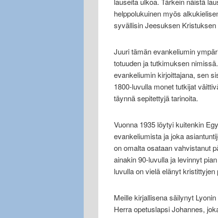
lauseita ulkoa. Tärkein näistä la
helppolukuinen myös alkukielisen
syvällisin Jeesuksen Kristuksen
Juuri tämän evankeliumin ympärill
totuuden ja tutkimuksen nimissä
evankeliumin kirjoittajana, sen si
1800-luvulla monet tutkijat väittivä
täynnä sepitettyjä tarinoita.
Vuonna 1935 löytyi kuitenkin Egy
evankeliumista ja joka asiantuntij
on omalta osataan vahvistanut päät
ainakin 90-luvulla ja levinnyt pian 
luvulla on vielä elänyt kristitty
Meille kirjallisena säilynyt Lyonin
Herra opetuslapsi Johannes, joka