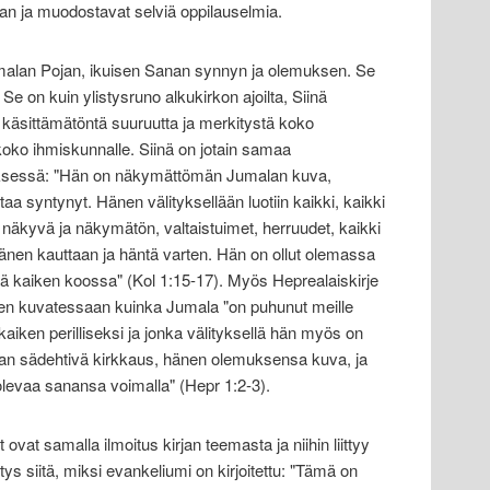
aan ja muodostavat selviä oppilauselmia.
malan Pojan, ikuisen Sanan synnyn ja olemuksen. Se
Se on kuin ylistysruno alkukirkon ajoilta, Siinä
käsittämätöntä suuruutta ja merkitystä koko
koko ihmiskunnalle. Siinä on jotain samaa
tyksessä: "Hän on näkymättömän Jumalan kuva,
a syntynyt. Hänen välityksellään luotiin kaikki, kaikki
 näkyvä ja näkymätön, valtaistuimet, herruudet, kaikki
 hänen kauttaan ja häntä varten. Hän on ollut olemassa
ä kaiken koossa" (Kol 1:15-17). Myös Heprealaiskirje
en kuvatessaan kuinka Jumala "on puhunut meille
aiken perilliseksi ja jonka välityksellä hän myös on
an sädehtivä kirkkaus, hänen olemuksensa kuva, ja
levaa sanansa voimalla" (Hepr 1:2-3).
 ovat samalla ilmoitus kirjan teemasta ja niihin liittyy
ys siitä, miksi evankeliumi on kirjoitettu: "Tämä on