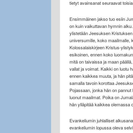
tietyt avainsanat seuraavat toisi
Ensimmäinen jakso tuo esiin Ju
on kuin vaikuttavan hymnin alku. 
ylistetään Jeesuksen Kristuksen 
universumille, koko maailmalle, 
Kolossalaiskirjeen Kristus-ylis
esikoinen, ennen koko luomakunta
mitä on taivaissa ja maan päällä,
vallat ja voimat. Kaikki on luotu
ennen kaikkea muuta, ja hän pitä
samalla tavoin korottaa Jeesuks
Pojassaan, jonka hän on pannut k
luonut maailmat. Poika on Jumal
hän ylläpitää kaikkea olemassa o
Evankeliumin juhlalliset alkusanat
evankeliumin lopussa oleva selvit