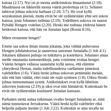
katoaa (2:17). Nyt on jo monia antikristuksia ilmaantunut (2:18).
Maailmassa on liikkeellä monia vääriä profeettoja (4:1). Sellaiset
tahtovat johtaa uskovia harhaan (2:26; 3:7). He ovat kyllä
seurakunnan jäseniä, mutta eivät he ole sydämestään yhtä sen uskon
kanssa, josta Johannes todistaa (2:19). Todellinen uskova on saanut
Pyhältä Hengen voitelun (2:20). Henki itse todistaa yhdessä hänen
henkensä kanssa, että hän on Jumalan lapsi (Room 8:16).
Miten erotamme henget?
Emme saa uskoa ilman muuta jokaista, joka väittää puhuvansa
Hengen johdatuksessa ja saaneensa sanoman Jumalalta (1 Joh 4:1).
Jokainen tällainen puhuja on tutkittava ja koeteltava. Johannes antaa
meille muutamia tuntomerkkejä, jotta voisimme erottaa henget.
Väärän hengen vallassa saatamme kyllä sanoa, että elämme
yhteydessä Herran, mutta todellisuudessa vaellamme pimeässä
valehdellen (1:6). Väärä henki johtaa uskovan pettämään itseään,
niin että hän väittää, ettei enää ole enää syntinen (1:8). Oikea Henki
johtaa tunnustamaan synnit. Antikristukset ovat kyllä lähtöisin
uskovien joukosta (2:19) ja siksi ovat niin hämääviä. Kuitenkaan he
eivät ole sydämestään kuuluneet Jumalan kansaan.
Parhaiten meitä auttaa tutkimaan ovatko henget Jumalasta se, mitä
nämä tunnustavat Jeesuksesta. Väärä henki kyllä valehtelee eikä
helpolla paljasta itseään (1 Joh 2:22). Kuitenkin se aina tavalla tai