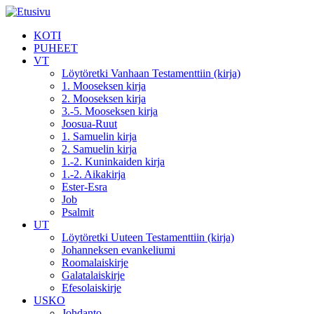
KOTI
PUHEET
VT
Löytöretki Vanhaan Testamenttiin (kirja)
1. Mooseksen kirja
2. Mooseksen kirja
3.-5. Mooseksen kirja
Joosua-Ruut
1. Samuelin kirja
2. Samuelin kirja
1.-2. Kuninkaiden kirja
1.-2. Aikakirja
Ester-Esra
Job
Psalmit
UT
Löytöretki Uuteen Testamenttiin (kirja)
Johanneksen evankeliumi
Roomalaiskirje
Galatalaiskirje
Efesolaiskirje
USKO
Johdanto