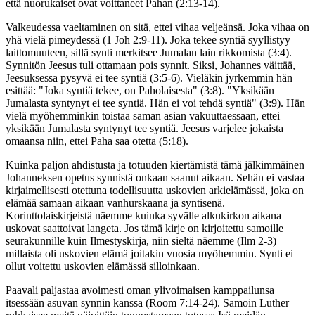
että nuorukaiset ovat voittaneet Pahan (2:13-14).
Valkeudessa vaeltaminen on sitä, ettei vihaa veljeänsä. Joka vihaa on
yhä vielä pimeydessä (1 Joh 2:9-11). Joka tekee syntiä syyllistyy
laittomuuteen, sillä synti merkitsee Jumalan lain rikkomista (3:4).
Synnitön Jeesus tuli ottamaan pois synnit. Siksi, Johannes väittää,
Jeesuksessa pysyvä ei tee syntiä (3:5-6). Vieläkin jyrkemmin hän
esittää: "Joka syntiä tekee, on Paholaisesta" (3:8). "Yksikään
Jumalasta syntynyt ei tee syntiä. Hän ei voi tehdä syntiä" (3:9). Hän
vielä myöhemminkin toistaa saman asian vakuuttaessaan, ettei
yksikään Jumalasta syntynyt tee syntiä. Jeesus varjelee jokaista
omaansa niin, ettei Paha saa otetta (5:18).
Kuinka paljon ahdistusta ja totuuden kiertämistä tämä jälkimmäinen
Johanneksen opetus synnistä onkaan saanut aikaan. Sehän ei vastaa
kirjaimellisesti otettuna todellisuutta uskovien arkielämässä, joka on
elämää samaan aikaan vanhurskaana ja syntisenä.
Korinttolaiskirjeistä näemme kuinka syvälle alkukirkon aikana
uskovat saattoivat langeta. Jos tämä kirje on kirjoitettu samoille
seurakunnille kuin Ilmestyskirja, niin sieltä näemme (Ilm 2-3)
millaista oli uskovien elämä joitakin vuosia myöhemmin. Synti ei
ollut voitettu uskovien elämässä silloinkaan.
Paavali paljastaa avoimesti oman ylivoimaisen kamppailunsa
itsessään asuvan synnin kanssa (Room 7:14-24). Samoin Luther